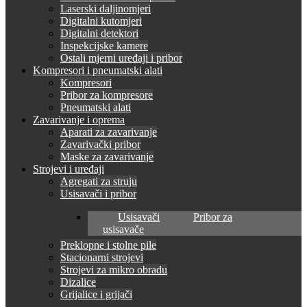
Laserski daljinomjeri
Digitalni kutomjeri
Digitalni detektori
Inspekcijske kamere
Ostali mjerni uređaji i pribor
Kompresori i pneumatski alati
Kompresori
Pribor za kompresore
Pneumatski alati
Zavarivanje i oprema
Aparati za zavarivanje
Zavarivački pribor
Maske za zavarivanje
Strojevi i uređaji
Agregati za struju
Usisavači i pribor
Usisavači
Pribor za
usisavače
Preklopne i stolne pile
Stacionarni strojevi
Strojevi za mikro obradu
Dizalice
Grijalice i grijači