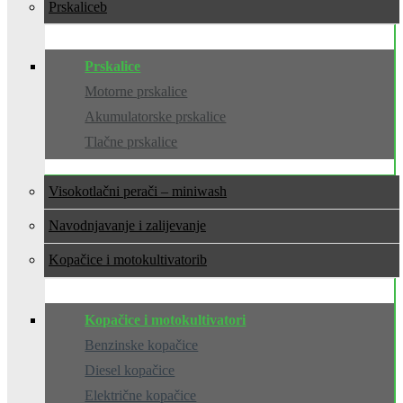
Prskalice
Prskalice
Motorne prskalice
Akumulatorske prskalice
Tlačne prskalice
Visokotlačni perači – miniwash
Navodnjavanje i zalijevanje
Kopačice i motokultivatori
Kopačice i motokultivatori
Benzinske kopačice
Diesel kopačice
Električne kopačice