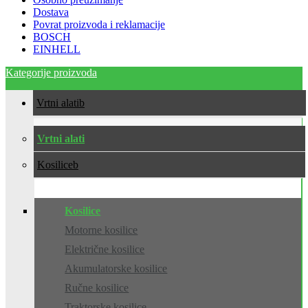
Dostava
Povrat proizvoda i reklamacije
BOSCH
EINHELL
Kategorije proizvoda
Vrtni alati
Vrtni alati
Kosilice
Kosilice
Motorne kosilice
Električne kosilice
Akumulatorske kosilice
Ručne kosilice
Traktorske kosilice