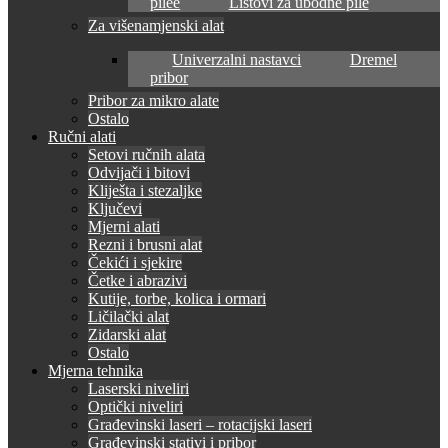
pilee
Listovi za ubodne pile
Za višenamjenski alat
Univerzalni nastavci
Dremel
pribor
Pribor za mikro alate
Ostalo
Ručni alati
Setovi ručnih alata
Odvijači i bitovi
Kliješta i stezaljke
Ključevi
Mjerni alati
Rezni i brusni alat
Čekići i sjekire
Četke i abrazivi
Kutije, torbe, kolica i ormari
Ličilački alat
Zidarski alat
Ostalo
Mjerna tehnika
Laserski niveliri
Optički niveliri
Građevinski laseri – rotacijski laseri
Građevinski stativi i pribor