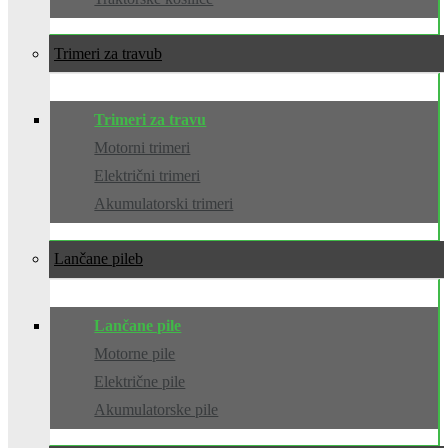
Trimeri za travu
Trimeri za travu
Motorni trimeri
Električni trimeri
Akumulatorski trimeri
Lančane pile
Lančane pile
Motorne pile
Električne pile
Akumulatorske pile