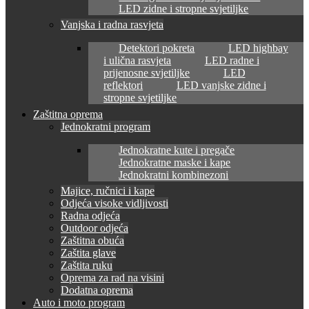
LED zidne i stropne svjetiljke
Vanjska i radna rasvjeta
Detektori pokreta
LED highbay
i ulična rasvjeta
LED radne i
prijenosne svjetiljke
LED
reflektori
LED vanjske zidne i
stropne svjetiljke
Zaštitna oprema
Jednokratni program
Jednokratne kute i pregače
Jednokratne maske i kape
Jednokratni kombinezoni
Majice, ručnici i kape
Odjeća visoke vidljivosti
Radna odjeća
Outdoor odjeća
Zaštitna obuća
Zaštita glave
Zaštita ruku
Oprema za rad na visini
Dodatna oprema
Auto i moto program