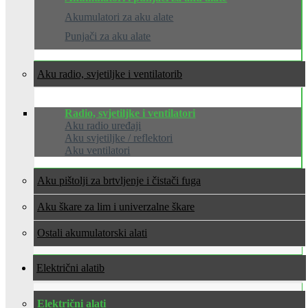
Akumulatori za aku alate
Punjači za aku alate
Aku radio, svjetiljke i ventilatori
Radio, svjetiljke i ventilatori
Aku radio uređaji
Aku svjetiljke / reflektori
Aku ventilatori
Aku pištolji za brtvljenje i čistači fuga
Aku škare za lim i univerzalne škare
Ostali akumulatorski alati
Električni alati
Električni alati