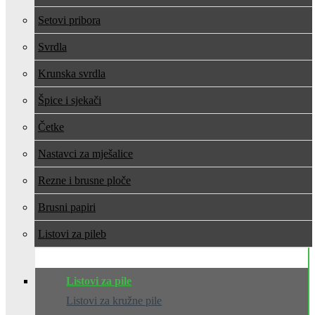
Setovi pribora
Svrdla
Krunska svrdla
Špice i sjekači
Četke
Nastavci za mješalice
Rezne i brusne ploče
Brusni papiri
Listovi za pile
Listovi za pile
Listovi za kružne pile