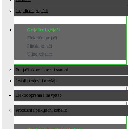
Grijalice i grijači
Grijalice i grijači
Električni grijači
Plinski grijači
Uljne grijalice
Punjači akumulatora i starteri
Ostali strojevi i uređaji
Elektrooprema i rasvjeta
Produžni i priključni kabeli