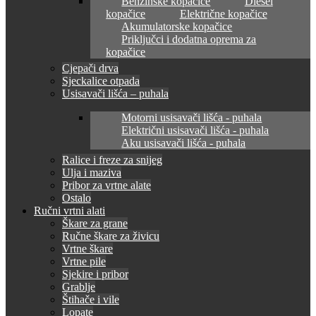
Benzinske kopačice
Diesel
kopačice
Električne kopačice
Akumulatorske kopačice
Priključci i dodatna oprema za
kopačice
Cjepači drva
Sjeckalice otpada
Usisavači lišća – puhala
Motorni usisavači lišća - puhala
Električni usisavači lišća - puhala
Aku usisavači lišća - puhala
Ralice i freze za snijeg
Ulja i maziva
Pribor za vrtne alate
Ostalo
Ručni vrtni alati
Škare za grane
Ručne škare za živicu
Vrtne škare
Vrtne pile
Sjekire i pribor
Grablje
Štihače i vile
Lopate