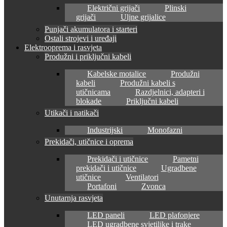
Električni grijači
Plinski
grijači
Uljne grijalice
Punjači akumulatora i starteri
Ostali strojevi i uređaji
Elektrooprema i rasvjeta
Produžni i priključni kabeli
Kabelske motalice
Produžni
kabeli
Produžni kabeli s
utičnicama
Razdjelnici, adapteri i
blokade
Priključni kabeli
Utikači i natikači
Industrijski
Monofazni
Prekidači, utičnice i oprema
Prekidači i utičnice
Pametni
prekidači i utičnice
Ugradbene
utičnice
Ventilatori
Portafoni
Zvonca
Unutarnja rasvjeta
LED paneli
LED plafonjere
LED ugradbene svjetiljke i trake