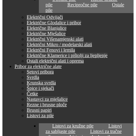
pile
Recipročne pile
Ostale
pile
Električni Odvijači
Električne Glodalice i pribor
Električne Blanjalice
Električne Mješalice
Električni Višenamjenski alati
Električni Mikro / modelarski alati
Električni Fenovi i lemila
Električne Klamerice i pištolji za ljepljenje
Ostali električni alati i oprema
Pribor za električne alate
Setovi pribora
Svrdla
Krunska svrdla
Špice i sjekači
Četke
Nastavci za mješalice
Rezne i brusne ploče
Brusni papiri
Listovi za pile
Listovi za kružne pile
Listovi
za sabljaste pile
Listovi za tračne