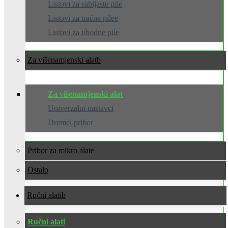
Listovi za sabljaste pile
Listovi za tračne pilee
Listovi za ubodne pile
Za višenamjenski alat
Za višenamjenski alat
Univerzalni nastavci
Dremel pribor
Pribor za mikro alate
Ostalo
Ručni alati
Ručni alati