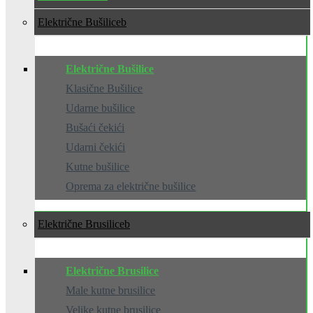
Električne Bušilice
Električne Bušilice
Klasične Bušilice
Udarne bušilice
Bušaći čekići
Udarni čekići
Kutne bušilice
Oprema za električne bušilice
Električne Brusilice
Električne Brusilice
Male kutne brusilice
Velike kutne brusilice