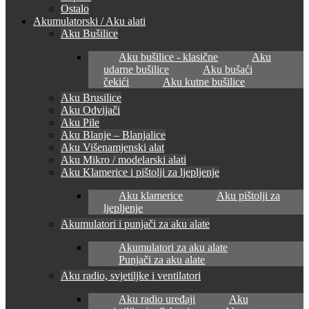
Ostalo
Akumulatorski / Aku alati
Aku Bušilice
Aku bušilice - klasične
Aku
udarne bušilice
Aku bušaći
čekići
Aku kutne bušilice
Aku Brusilice
Aku Odvijači
Aku Pile
Aku Blanje – Blanjalice
Aku Višenamjenski alat
Aku Mikro / modelarski alati
Aku Klamerice i pištolji za ljepljenje
Aku klamerice
Aku pištolji za
ljepljenje
Akumulatori i punjači za aku alate
Akumulatori za aku alate
Punjači za aku alate
Aku radio, svjetiljke i ventilatori
Aku radio uređaji
Aku