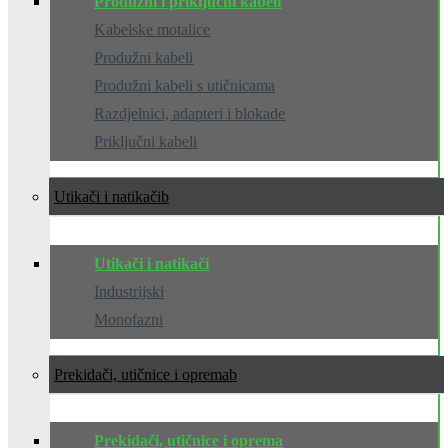
Produžni i priključni kabeli
Kabelske motalice
Produžni kabeli
Produžni kabeli s utičnicama
Razdjelnici, adapteri i blokade
Priključni kabeli
Utikači i natikači
Utikači i natikači
Industrijski
Monofazni
Prekidači, utičnice i oprema
Prekidači, utičnice i oprema