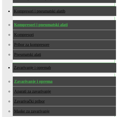
Kompresori i pneumatski alati
Kompresori i pneumatski alati
Kompresori
Pribor za kompresore
Pneumatski alati
Zavarivanje i oprema
Zavarivanje i oprema
Aparati za zavarivanje
Zavarivački pribor
Maske za zavarivanje