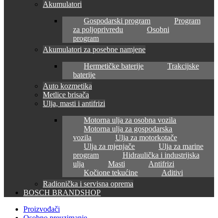
Akumulatori
Gospodarski program
Program
za poljoprivredu
Osobni
program
Akumulatori za posebne namjene
Hermetičke baterije
Trakcijske
baterije
Auto kozmetika
Metlice brisača
Ulja, masti i antifrizi
Motorna ulja za osobna vozila
Motorna ulja za gospodarska
vozila
Ulja za motorkotače
Ulja za mjenjače
Ulja za marine
program
Hidraulička i industrijska
ulja
Masti
Antifrizi
Kočione tekućine
Aditivi
Radionička i servisna oprema
BOSCH BRANDSHOP
Proizvođači
Osobno preuzimanje