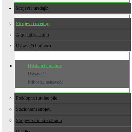
Strojevi i uređaji
Strojevi i uređaji
Agregati za struju
Usisavači i pribor
Usisivači i pribor
Usisavači
Pribor za usisavače
Preklopne i stolne pile
Stacionarni strojevi
Strojevi za mikro obradu
Dizalice