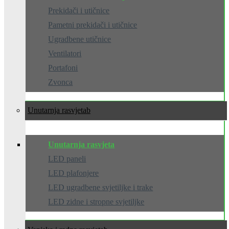
Prekidači i utičnice
Pametni prekidači i utičnice
Ugradbene utičnice
Ventilatori
Portafoni
Zvonca
Unutarnja rasvjeta
Unutarnja rasvjeta
LED paneli
LED plafonjere
LED ugradbene svjetiljke i trake
LED zidne i stropne svjetiljke