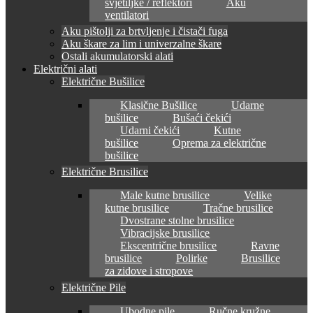
svjetiljke / reflektori
Aku
ventilatori
Aku pištolji za brtvljenje i čistači fuga
Aku škare za lim i univerzalne škare
Ostali akumulatorski alati
Električni alati
Električne Bušilice
Klasične Bušilice
Udarne
bušilice
Bušaći čekići
Udarni čekići
Kutne
bušilice
Oprema za električne
bušilice
Električne Brusilice
Male kutne brusilice
Velike
kutne brusilice
Tračne brusilice
Dvostrane stolne brusilice
Vibracijske brusilice
Ekscentrične brusilice
Ravne
brusilice
Polirke
Brusilice
za zidove i stropove
Električne Pile
Ubodne pile
Ručne kružne