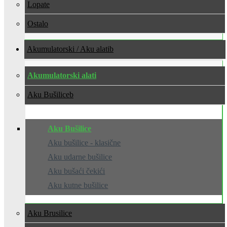
Lopate
Ostalo
Akumulatorski / Aku alati
Akumulatorski alati
Aku Bušilice
Aku Bušilice
Aku bušilice - klasične
Aku udarne bušilice
Aku bušaći čekići
Aku kutne bušilice
Aku Brusilice