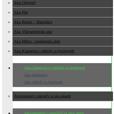
Aku Odvijači
Aku Pile
Aku Blanje – Blanjalice
Aku Višenamjenski alat
Aku Mikro / modelarski alati
Aku Klamerice i pištolji za ljepljenje
Aku klamerice i pištolji za ljepljenje
Aku klamerice
Aku pištolji za ljepljenje
Akumulatori i punjači za aku alate
Akumulatori i punjači za aku alate