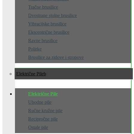
Tračne brusilice
Dvostrane stolne brusilice
Vibracijske brusilice
Ekscentrične brusilice
Ravne brusilice
Polirke
Brusilice za zidove i stropove
Električne Pile
Električne Pile
Ubodne pile
Ručne kružne pile
Recipročne pile
Ostale pile