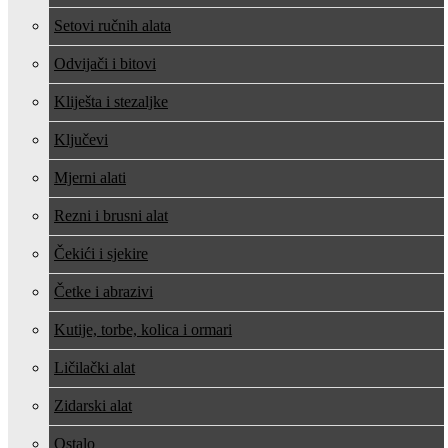
Setovi ručnih alata
Odvijači i bitovi
Kliješta i stezaljke
Ključevi
Mjerni alati
Rezni i brusni alat
Čekići i sjekire
Četke i abrazivi
Kutije, torbe, kolica i ormari
Ličilački alat
Zidarski alat
Ostalo