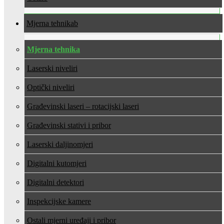
Mjerna tehnika
Mjerna tehnika
Laserski niveliri
Optički niveliri
Građevinski laseri – rotacijski laseri
Građevinski stativi i pribor
Laserski daljinomjeri
Digitalni kutomjeri
Digitalni detektori
Inspekcijske kamere
Ostali mjerni uređaji i pribor