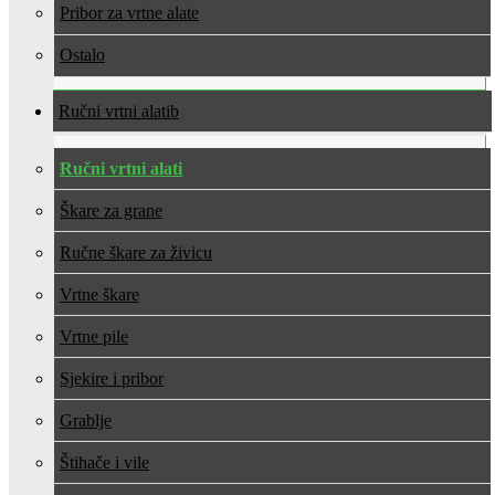
Pribor za vrtne alate
Ostalo
Ručni vrtni alati
Ručni vrtni alati
Škare za grane
Ručne škare za živicu
Vrtne škare
Vrtne pile
Sjekire i pribor
Grablje
Štihače i vile