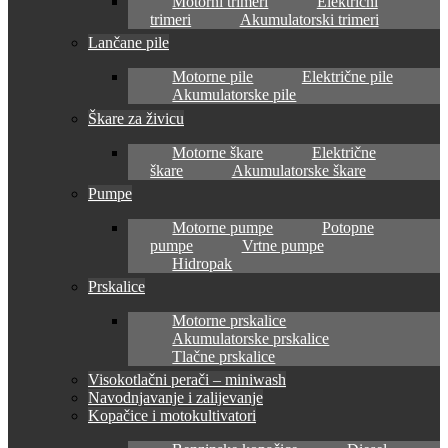
Motorni trimeri
Električni
trimeri
Akumulatorski trimeri
Lančane pile
Motorne pile
Električne pile
Akumulatorske pile
Škare za živicu
Motorne škare
Električne
škare
Akumulatorske škare
Pumpe
Motorne pumpe
Potopne
pumpe
Vrtne pumpe
Hidropak
Prskalice
Motorne prskalice
Akumulatorske prskalice
Tlačne prskalice
Visokotlačni perači – miniwash
Navodnjavanje i zalijevanje
Kopačice i motokultivatori