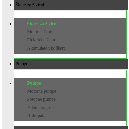
Škare za živicu
Škare za živicu
Motorne škare
Električne škare
Akumulatorske škare
Pumpe
Pumpe
Motorne pumpe
Potopne pumpe
Vrtne pumpe
Hidropak