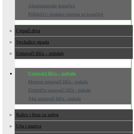
Akumulatorske kopačice
Priključci i dodatna oprema za kopačice
Cjepači drva
Sjeckalice otpada
Usisavači lišća – puhala
Usisavači lišća – puhala
Motorni usisavači lišća - puhala
Električni usisavači lišća - puhala
Aku usisavači lišća - puhala
Ralice i freze za snijeg
Ulja i maziva