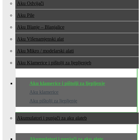
Aku Odvijači
Aku Pile
Aku Blanje – Blanjalice
Aku Višenamjenski alat
Aku Mikro / modelarski alati
Aku Klamerice i pištolji za ljepljenje
Aku klamerice i pištolji za ljepljenje
Aku klamerice
Aku pištolji za ljepljenje
Akumulatori i punjači za aku alate
Akumulatori i punjači za aku alate