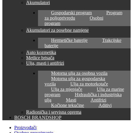
Akumulatori
Gospodarski program
Program
za poljoprivredu
Osobni
program
Akumulatori za posebne namjene
Hermetičke baterije
Trakcijske
baterije
Auto kozmetika
Metlice brisača
Ulja, masti i antifrizi
Motorna ulja za osobna vozila
Motorna ulja za gospodarska
vozila
Ulja za motorkotače
Ulja za mjenjače
Ulja za marine
program
Hidraulička i industrijska
ulja
Masti
Antifrizi
Kočione tekućine
Aditivi
Radionička i servisna oprema
BOSCH BRANDSHOP
Proizvođači
Osobno preuzimanje