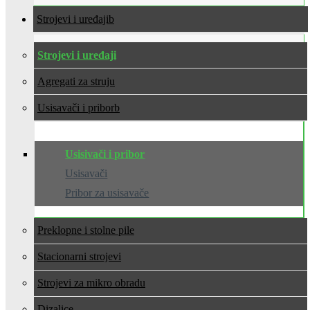
Strojevi i uređaji
Strojevi i uređaji
Agregati za struju
Usisavači i pribor
Usisivači i pribor
Usisavači
Pribor za usisavače
Preklopne i stolne pile
Stacionarni strojevi
Strojevi za mikro obradu
Dizalice