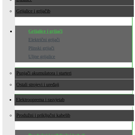
Grijalice i grijači
Grijalice i grijači
Električni grijači
Plinski grijači
Uljne grijalice
Punjači akumulatora i starteri
Ostali strojevi i uređaji
Elektrooprema i rasvjeta
Produžni i priključni kabeli