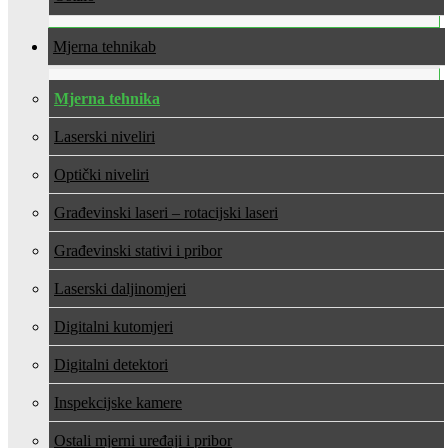
Mjerna tehnika
Mjerna tehnika
Laserski niveliri
Optički niveliri
Građevinski laseri – rotacijski laseri
Građevinski stativi i pribor
Laserski daljinomjeri
Digitalni kutomjeri
Digitalni detektori
Inspekcijske kamere
Ostali mjerni uređaji i pribor