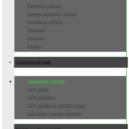
Prekidači i utičnice
Pametni prekidači i utičnice
Ugradbene utičnice
Ventilatori
Portafoni
Zvonca
Unutarnja rasvjeta
Unutarnja rasvjeta
LED paneli
LED plafonjere
LED ugradbene svjetiljke i trake
LED zidne i stropne svjetiljke