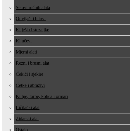
Setovi ručnih alata
Odvijači i bitovi
Kliješta i stezaljke
Ključevi
Mjerni alati
Rezni i brusni alat
Čekići i sjekire
Četke i abrazivi
Kutije, torbe, kolica i ormari
Ličilački alat
Zidarski alat
Ostalo