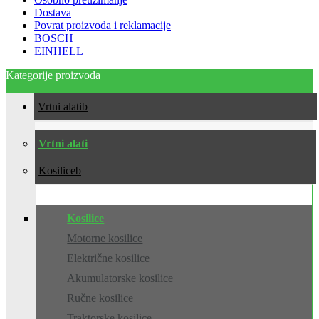
Dostava
Povrat proizvoda i reklamacije
BOSCH
EINHELL
Kategorije proizvoda
Vrtni alati
Vrtni alati
Kosilice
Kosilice
Motorne kosilice
Električne kosilice
Akumulatorske kosilice
Ručne kosilice
Traktorske kosilice