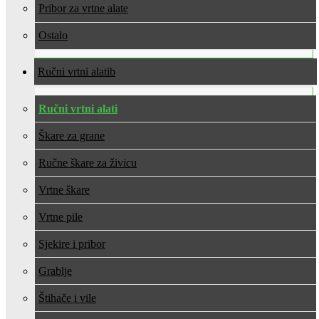
Pribor za vrtne alate
Ostalo
Ručni vrtni alati
Ručni vrtni alati
Škare za grane
Ručne škare za živicu
Vrtne škare
Vrtne pile
Sjekire i pribor
Grablje
Štihače i vile