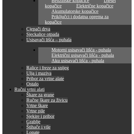
Benzinske kopačice
Diesel
kopačice
Električne kopačice
Akumulatorske kopačice
Priključci i dodatna oprema za
kopačice
Cjepači drva
Sjeckalice otpada
Usisavači lišća – puhala
Motorni usisavači lišća - puhala
Električni usisavači lišća - puhala
Aku usisavači lišća - puhala
Ralice i freze za snijeg
Ulja i maziva
Pribor za vrtne alate
Ostalo
Ručni vrtni alati
Škare za grane
Ručne škare za živicu
Vrtne škare
Vrtne pile
Sjekire i pribor
Grablje
Štihače i vile
Lopate