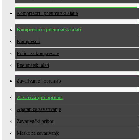
Kompresori i pneumatski alati
Kompresori i pneumatski alati
Kompresori
Pribor za kompresore
Pneumatski alati
Zavarivanje i oprema
Zavarivanje i oprema
Aparati za zavarivanje
Zavarivački pribor
Maske za zavarivanje