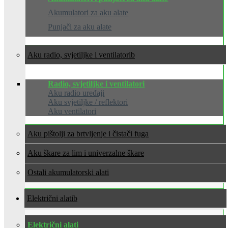
Akumulatori za aku alate
Punjači za aku alate
Aku radio, svjetiljke i ventilatori
Radio, svjetiljke i ventilatori
Aku radio uređaji
Aku svjetiljke / reflektori
Aku ventilatori
Aku pištolji za brtvljenje i čistači fuga
Aku škare za lim i univerzalne škare
Ostali akumulatorski alati
Električni alati
Električni alati