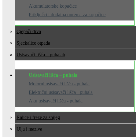
Akumulatorske kopačice
Priključci i dodatna oprema za kopačice
Cjepači drva
Sjeckalice otpada
Usisavači lišća – puhala
Usisavači lišća – puhala
Motorni usisavači lišća - puhala
Električni usisavači lišća - puhala
Aku usisavači lišća - puhala
Ralice i freze za snijeg
Ulja i maziva