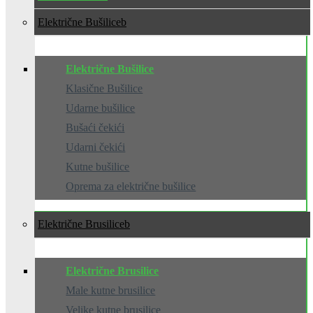
Električne Bušilice
Električne Bušilice
Klasične Bušilice
Udarne bušilice
Bušaći čekići
Udarni čekići
Kutne bušilice
Oprema za električne bušilice
Električne Brusilice
Električne Brusilice
Male kutne brusilice
Velike kutne brusilice