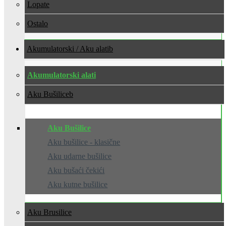
Lopate
Ostalo
Akumulatorski / Aku alati
Akumulatorski alati
Aku Bušilice
Aku Bušilice
Aku bušilice - klasične
Aku udarne bušilice
Aku bušaći čekići
Aku kutne bušilice
Aku Brusilice