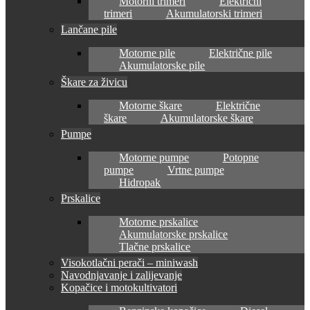
Motorni trimeri
Električni
trimeri
Akumulatorski trimeri
Lančane pile
Motorne pile
Električne pile
Akumulatorske pile
Škare za živicu
Motorne škare
Električne
škare
Akumulatorske škare
Pumpe
Motorne pumpe
Potopne
pumpe
Vrtne pumpe
Hidropak
Prskalice
Motorne prskalice
Akumulatorske prskalice
Tlačne prskalice
Visokotlačni perači – miniwash
Navodnjavanje i zalijevanje
Kopačice i motokultivatori