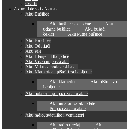
Ostalo
Akumulatorski / Aku alati
Aku Bušilice
Aku bušilice - klasične
Aku
udarne bušilice
Aku bušaći
čekići
Aku kutne bušilice
Aku Brusilice
Aku Odvijači
Aku Pile
Aku Blanje – Blanjalice
Aku Višenamjenski alat
Aku Mikro / modelarski alati
Aku Klamerice i pištolji za ljepljenje
Aku klamerice
Aku pištolji za
ljepljenje
Akumulatori i punjači za aku alate
Akumulatori za aku alate
Punjači za aku alate
Aku radio, svjetiljke i ventilatori
Aku radio uređaji
Aku