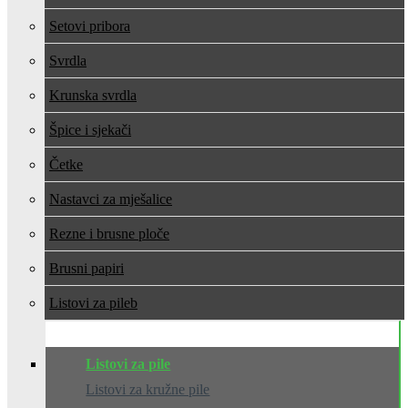
Setovi pribora
Svrdla
Krunska svrdla
Špice i sjekači
Četke
Nastavci za mješalice
Rezne i brusne ploče
Brusni papiri
Listovi za pile
Listovi za pile
Listovi za kružne pile