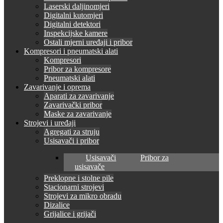
Laserski daljinomjeri
Digitalni kutomjeri
Digitalni detektori
Inspekcijske kamere
Ostali mjerni uređaji i pribor
Kompresori i pneumatski alati
Kompresori
Pribor za kompresore
Pneumatski alati
Zavarivanje i oprema
Aparati za zavarivanje
Zavarivački pribor
Maske za zavarivanje
Strojevi i uređaji
Agregati za struju
Usisavači i pribor
Usisavači
Pribor za
usisavače
Preklopne i stolne pile
Stacionarni strojevi
Strojevi za mikro obradu
Dizalice
Grijalice i grijači