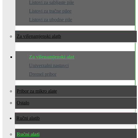
Listovi za sabljaste pile
Listovi za tračne pilee
Listovi za ubodne pile
Za višenamjenski alat
Za višenamjenski alat
Univerzalni nastavci
Dremel pribor
Pribor za mikro alate
Ostalo
Ručni alati
Ručni alati