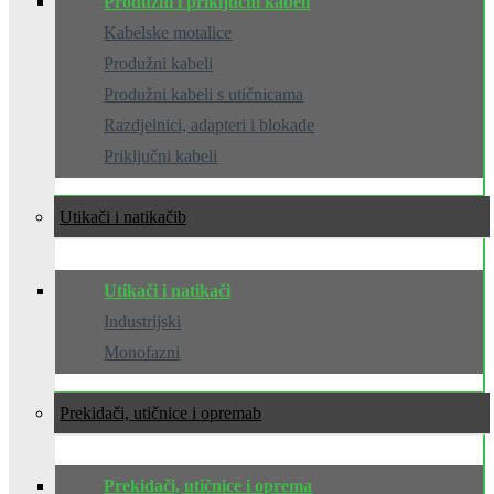
Produžni i priključni kabeli
Kabelske motalice
Produžni kabeli
Produžni kabeli s utičnicama
Razdjelnici, adapteri i blokade
Priključni kabeli
Utikači i natikači
Utikači i natikači
Industrijski
Monofazni
Prekidači, utičnice i oprema
Prekidači, utičnice i oprema