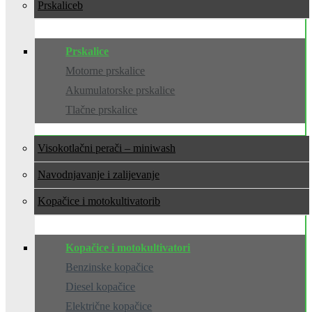
Prskalice
Prskalice
Motorne prskalice
Akumulatorske prskalice
Tlačne prskalice
Visokotlačni perači – miniwash
Navodnjavanje i zalijevanje
Kopačice i motokultivatori
Kopačice i motokultivatori
Benzinske kopačice
Diesel kopačice
Električne kopačice