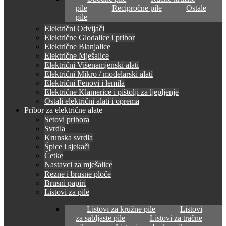
pile
Recipročne pile
Ostale
pile
Električni Odvijači
Električne Glodalice i pribor
Električne Blanjalice
Električne Mješalice
Električni Višenamjenski alati
Električni Mikro / modelarski alati
Električni Fenovi i lemila
Električne Klamerice i pištolji za ljepljenje
Ostali električni alati i oprema
Pribor za električne alate
Setovi pribora
Svrdla
Krunska svrdla
Špice i sjekači
Četke
Nastavci za mješalice
Rezne i brusne ploče
Brusni papiri
Listovi za pile
Listovi za kružne pile
Listovi
za sabljaste pile
Listovi za tračne