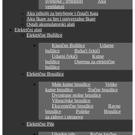
svjetiljke / reflektori
Aku
ventilatori
Aku pištolji za brtvljenje i čistači fuga
Aku škare za lim i univerzalne škare
Ostali akumulatorski alati
Električni alati
Električne Bušilice
Klasične Bušilice
Udarne
bušilice
Bušaći čekići
Udarni čekići
Kutne
bušilice
Oprema za električne
bušilice
Električne Brusilice
Male kutne brusilice
Velike
kutne brusilice
Tračne brusilice
Dvostrane stolne brusilice
Vibracijske brusilice
Ekscentrične brusilice
Ravne
brusilice
Polirke
Brusilice
za zidove i stropove
Električne Pile
Ubodne pile
Ručne kružne