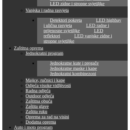
LED zidne i stropne svjetiljke
Vanjska i radna rasvjeta
Detektori pokreta
LED highbay
i ulična rasvjeta
LED radne i
prijenosne svjetiljke
LED
reflektori
LED vanjske zidne i
stropne svjetiljke
Zaštitna oprema
Jednokratni program
Jednokratne kute i pregače
Jednokratne maske i kape
Jednokratni kombinezoni
Majice, ručnici i kape
Odjeća visoke vidljivosti
Radna odjeća
Outdoor odjeća
Zaštitna obuća
Zaštita glave
Zaštita ruku
Oprema za rad na visini
Dodatna oprema
Auto i moto program