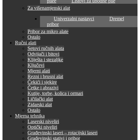
pilee
Listovi za ubodne pile
Za višenamjenski alat
Univerzalni nastavci
Dremel
pribor
Pribor za mikro alate
Ostalo
Ručni alati
Setovi ručnih alata
Odvijači i bitovi
Kliješta i stezaljke
Ključevi
Mjerni alati
Rezni i brusni alat
Čekići i sjekire
Četke i abrazivi
Kutije, torbe, kolica i ormari
Ličilački alat
Zidarski alat
Ostalo
Mjerna tehnika
Laserski niveliri
Optički niveliri
Građevinski laseri – rotacijski laseri
Građevinski stativi i pribor