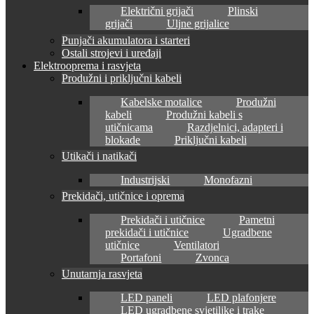
Električni grijači
Plinski
grijači
Uljne grijalice
Punjači akumulatora i starteri
Ostali strojevi i uređaji
Elektrooprema i rasvjeta
Produžni i priključni kabeli
Kabelske motalice
Produžni
kabeli
Produžni kabeli s
utičnicama
Razdjelnici, adapteri i
blokade
Priključni kabeli
Utikači i natikači
Industrijski
Monofazni
Prekidači, utičnice i oprema
Prekidači i utičnice
Pametni
prekidači i utičnice
Ugradbene
utičnice
Ventilatori
Portafoni
Zvonca
Unutarnja rasvjeta
LED paneli
LED plafonjere
LED ugradbene svjetiljke i trake