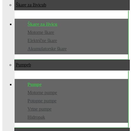
Škare za živicu
Škare za živicu
Motorne škare
Električne škare
Akumulatorske škare
Pumpe
Pumpe
Motorne pumpe
Potopne pumpe
Vrtne pumpe
Hidropak