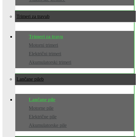
Trimeri za travu
Trimeri za travu
Motorni trimeri
Električni trimeri
Akumulatorski trimeri
Lančane pile
Lančane pile
Motorne pile
Električne pile
Akumulatorske pile