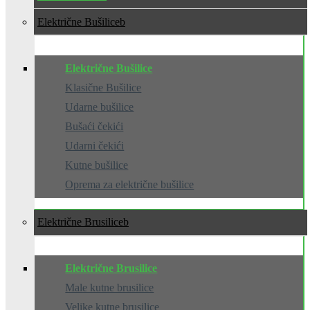
Električne Bušilice
Električne Bušilice
Klasične Bušilice
Udarne bušilice
Bušaći čekići
Udarni čekići
Kutne bušilice
Oprema za električne bušilice
Električne Brusilice
Električne Brusilice
Male kutne brusilice
Velike kutne brusilice