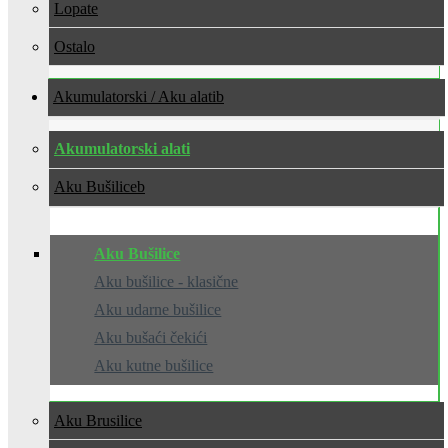
Lopate
Ostalo
Akumulatorski / Aku alati
Akumulatorski alati
Aku Bušilice
Aku Bušilice
Aku bušilice - klasične
Aku udarne bušilice
Aku bušaći čekići
Aku kutne bušilice
Aku Brusilice