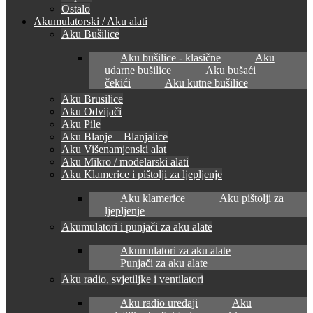
Ostalo
Akumulatorski / Aku alati
Aku Bušilice
Aku bušilice - klasične
Aku
udarne bušilice
Aku bušaći
čekići
Aku kutne bušilice
Aku Brusilice
Aku Odvijači
Aku Pile
Aku Blanje – Blanjalice
Aku Višenamjenski alat
Aku Mikro / modelarski alati
Aku Klamerice i pištolji za ljepljenje
Aku klamerice
Aku pištolji za
ljepljenje
Akumulatori i punjači za aku alate
Akumulatori za aku alate
Punjači za aku alate
Aku radio, svjetiljke i ventilatori
Aku radio uređaji
Aku