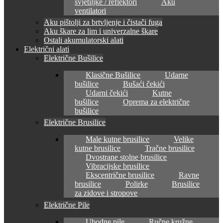
svjetiljke / reflektori
Aku
ventilatori
Aku pištolji za brtvljenje i čistači fuga
Aku škare za lim i univerzalne škare
Ostali akumulatorski alati
Električni alati
Električne Bušilice
Klasične Bušilice
Udarne
bušilice
Bušaći čekići
Udarni čekići
Kutne
bušilice
Oprema za električne
bušilice
Električne Brusilice
Male kutne brusilice
Velike
kutne brusilice
Tračne brusilice
Dvostrane stolne brusilice
Vibracijske brusilice
Ekscentrične brusilice
Ravne
brusilice
Polirke
Brusilice
za zidove i stropove
Električne Pile
Ubodne pile
Ručne kružne