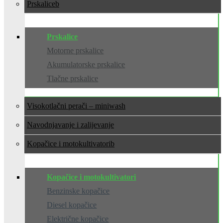
Prskalice
Prskalice
Motorne prskalice
Akumulatorske prskalice
Tlačne prskalice
Visokotlačni perači – miniwash
Navodnjavanje i zalijevanje
Kopačice i motokultivatori
Kopačice i motokultivatori
Benzinske kopačice
Diesel kopačice
Električne kopačice