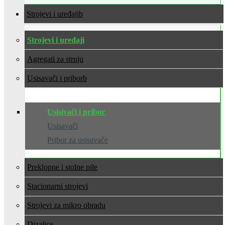
Strojevi i uređaji
Strojevi i uređaji
Agregati za struju
Usisavači i pribor
Usisivači i pribor
Usisavači
Pribor za usisavače
Preklopne i stolne pile
Stacionarni strojevi
Strojevi za mikro obradu
Dizalice