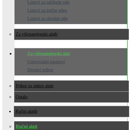
Listovi za sabljaste pile
Listovi za tračne pilee
Listovi za ubodne pile
Za višenamjenski alat
Za višenamjenski alat
Univerzalni nastavci
Dremel pribor
Pribor za mikro alate
Ostalo
Ručni alati
Ručni alati