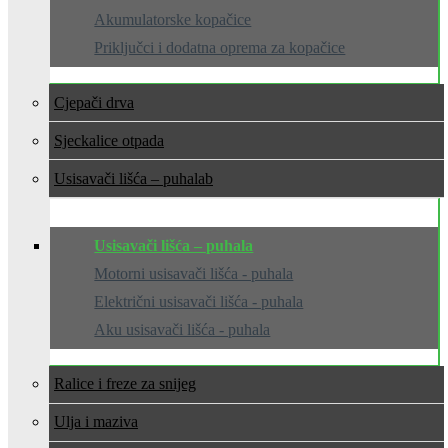
Akumulatorske kopačice
Priključci i dodatna oprema za kopačice
Cjepači drva
Sjeckalice otpada
Usisavači lišća – puhala
Usisavači lišća – puhala
Motorni usisavači lišća - puhala
Električni usisavači lišća - puhala
Aku usisavači lišća - puhala
Ralice i freze za snijeg
Ulja i maziva