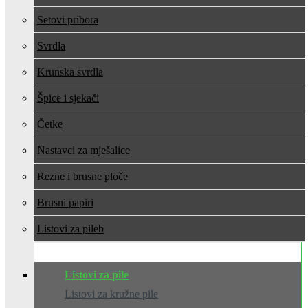
Setovi pribora
Svrdla
Krunska svrdla
Špice i sjekači
Četke
Nastavci za mješalice
Rezne i brusne ploče
Brusni papiri
Listovi za pile
Listovi za pile
Listovi za kružne pile