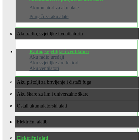
Akumulatori za aku alate
Punjači za aku alate
Aku radio, svjetiljke i ventilatori
Radio, svjetiljke i ventilatori
Aku radio uređaji
Aku svjetiljke / reflektori
Aku ventilatori
Aku pištolji za brtvljenje i čistači fuga
Aku škare za lim i univerzalne škare
Ostali akumulatorski alati
Električni alati
Električni alati