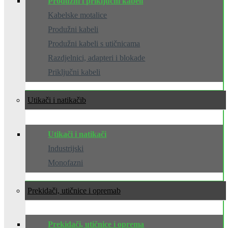
Produžni i priključni kabeli
Kabelske motalice
Produžni kabeli
Produžni kabeli s utičnicama
Razdjelnici, adapteri i blokade
Priključni kabeli
Utikači i natikači
Utikači i natikači
Industrijski
Monofazni
Prekidači, utičnice i oprema
Prekidači, utičnice i oprema