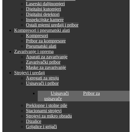
Laserski daljinomjeri
Digitalni kutomjeri
Digitalni detektori
Inspekcijske kamere
Ostali mjerni uređaji i pribor
Kompresori i pneumatski alati
Kompresori
Pribor za kompresore
Pneumatski alati
Zavarivanje i oprema
Aparati za zavarivanje
Zavarivački pribor
Maske za zavarivanje
Strojevi i uređaji
Agregati za struju
Usisavači i pribor
Usisavači
Pribor za
usisavače
Preklopne i stolne pile
Stacionarni strojevi
Strojevi za mikro obradu
Dizalice
Grijalice i grijači