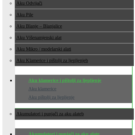
Aku Odvijači
Aku Pile
Aku Blanje – Blanjalice
Aku Višenamjenski alat
Aku Mikro / modelarski alati
Aku Klamerice i pištolji za ljepljenje
Aku klamerice i pištolji za ljepljenje
Aku klamerice
Aku pištolji za ljepljenje
Akumulatori i punjači za aku alate
Akumulatori i punjači za aku alate