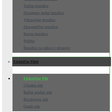
Tračne brusilice
Dvostrane stolne brusilice
Vibracijske brusilice
Ekscentrične brusilice
Ravne brusilice
Polirke
Brusilice za zidove i stropove
Električne Pile
Električne Pile
Ubodne pile
Ručne kružne pile
Recipročne pile
Ostale pile