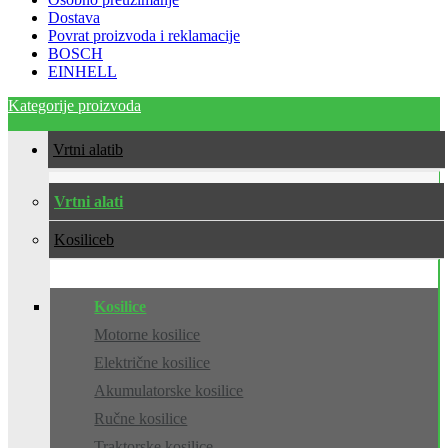
Dostava
Povrat proizvoda i reklamacije
BOSCH
EINHELL
Kategorije proizvoda
Vrtni alati
Vrtni alati
Kosilice
Kosilice
Motorne kosilice
Električne kosilice
Akumulatorske kosilice
Ručne kosilice
Traktorske kosilice