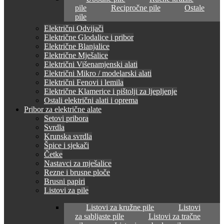
pile
Recipročne pile
Ostale
pile
Električni Odvijači
Električne Glodalice i pribor
Električne Blanjalice
Električne Mješalice
Električni Višenamjenski alati
Električni Mikro / modelarski alati
Električni Fenovi i lemila
Električne Klamerice i pištolji za ljepljenje
Ostali električni alati i oprema
Pribor za električne alate
Setovi pribora
Svrdla
Krunska svrdla
Špice i sjekači
Četke
Nastavci za mješalice
Rezne i brusne ploče
Brusni papiri
Listovi za pile
Listovi za kružne pile
Listovi
za sabljaste pile
Listovi za tračne