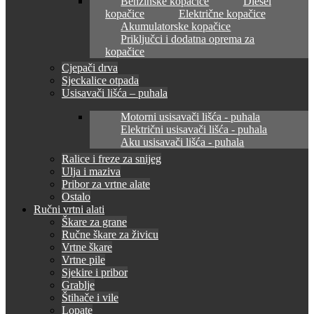
Benzinske kopačice
Diesel
kopačice
Električne kopačice
Akumulatorske kopačice
Priključci i dodatna oprema za
kopačice
Cjepači drva
Sjeckalice otpada
Usisavači lišća – puhala
Motorni usisavači lišća - puhala
Električni usisavači lišća - puhala
Aku usisavači lišća - puhala
Ralice i freze za snijeg
Ulja i maziva
Pribor za vrtne alate
Ostalo
Ručni vrtni alati
Škare za grane
Ručne škare za živicu
Vrtne škare
Vrtne pile
Sjekire i pribor
Grablje
Štihače i vile
Lopate