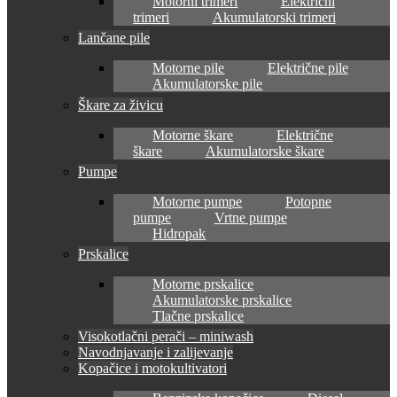
Motorni trimeri
Električni
trimeri
Akumulatorski trimeri
Lančane pile
Motorne pile
Električne pile
Akumulatorske pile
Škare za živicu
Motorne škare
Električne
škare
Akumulatorske škare
Pumpe
Motorne pumpe
Potopne
pumpe
Vrtne pumpe
Hidropak
Prskalice
Motorne prskalice
Akumulatorske prskalice
Tlačne prskalice
Visokotlačni perači – miniwash
Navodnjavanje i zalijevanje
Kopačice i motokultivatori