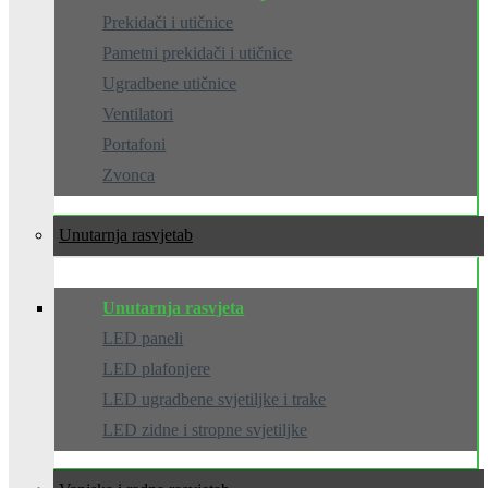
Prekidači i utičnice
Pametni prekidači i utičnice
Ugradbene utičnice
Ventilatori
Portafoni
Zvonca
Unutarnja rasvjeta
Unutarnja rasvjeta
LED paneli
LED plafonjere
LED ugradbene svjetiljke i trake
LED zidne i stropne svjetiljke