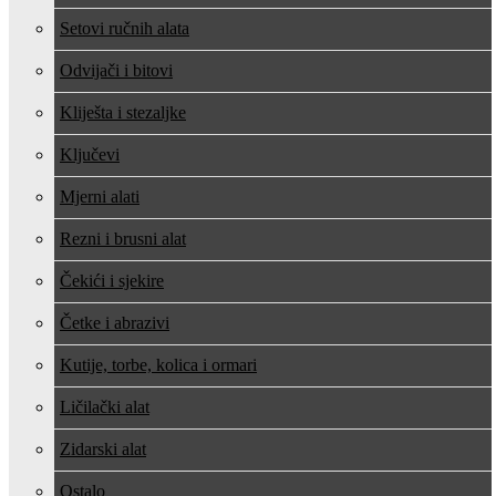
Setovi ručnih alata
Odvijači i bitovi
Kliješta i stezaljke
Ključevi
Mjerni alati
Rezni i brusni alat
Čekići i sjekire
Četke i abrazivi
Kutije, torbe, kolica i ormari
Ličilački alat
Zidarski alat
Ostalo