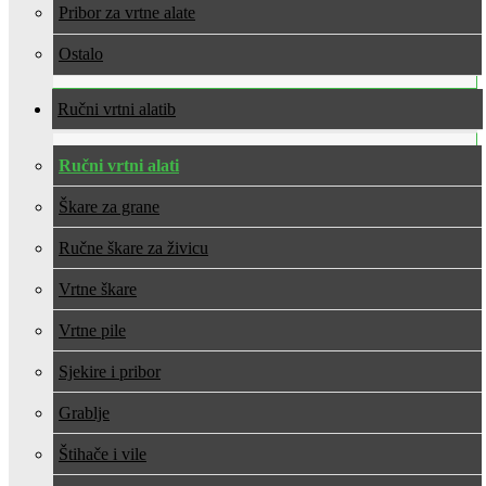
Pribor za vrtne alate
Ostalo
Ručni vrtni alati
Ručni vrtni alati
Škare za grane
Ručne škare za živicu
Vrtne škare
Vrtne pile
Sjekire i pribor
Grablje
Štihače i vile