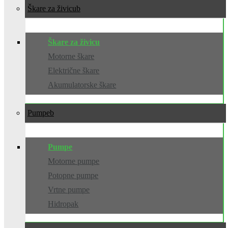
Škare za živicu
Škare za živicu
Motorne škare
Električne škare
Akumulatorske škare
Pumpe
Pumpe
Motorne pumpe
Potopne pumpe
Vrtne pumpe
Hidropak