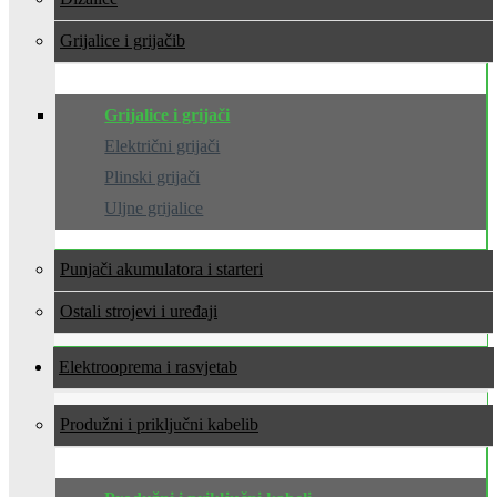
Grijalice i grijači
Grijalice i grijači
Električni grijači
Plinski grijači
Uljne grijalice
Punjači akumulatora i starteri
Ostali strojevi i uređaji
Elektrooprema i rasvjeta
Produžni i priključni kabeli