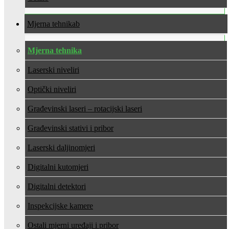
Mjerna tehnika
Mjerna tehnika
Laserski niveliri
Optički niveliri
Građevinski laseri – rotacijski laseri
Građevinski stativi i pribor
Laserski daljinomjeri
Digitalni kutomjeri
Digitalni detektori
Inspekcijske kamere
Ostali mjerni uređaji i pribor