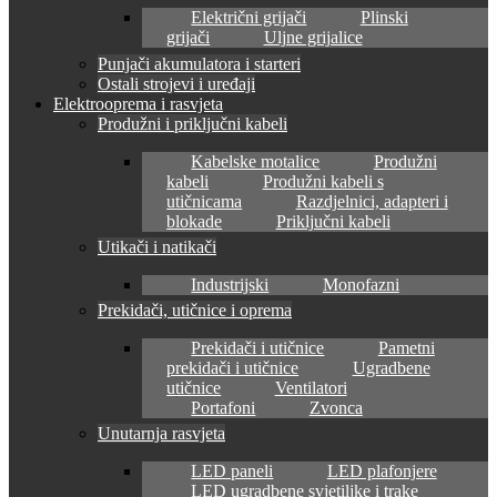
Električni grijači
Plinski
grijači
Uljne grijalice
Punjači akumulatora i starteri
Ostali strojevi i uređaji
Elektrooprema i rasvjeta
Produžni i priključni kabeli
Kabelske motalice
Produžni
kabeli
Produžni kabeli s
utičnicama
Razdjelnici, adapteri i
blokade
Priključni kabeli
Utikači i natikači
Industrijski
Monofazni
Prekidači, utičnice i oprema
Prekidači i utičnice
Pametni
prekidači i utičnice
Ugradbene
utičnice
Ventilatori
Portafoni
Zvonca
Unutarnja rasvjeta
LED paneli
LED plafonjere
LED ugradbene svjetiljke i trake