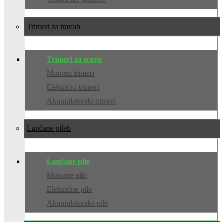
Trimeri za travu
Trimeri za travu
Motorni trimeri
Električni trimeri
Akumulatorski trimeri
Lančane pile
Lančane pile
Motorne pile
Električne pile
Akumulatorske pile