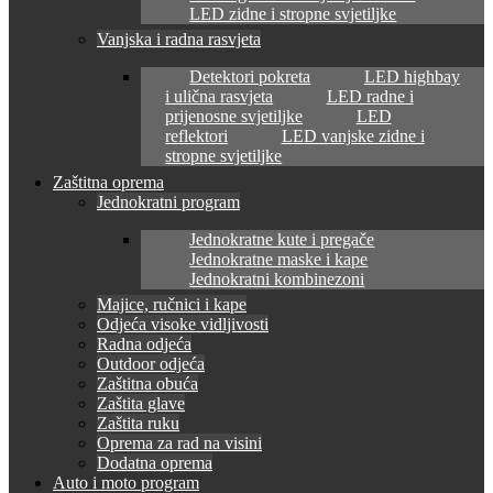
LED zidne i stropne svjetiljke
Vanjska i radna rasvjeta
Detektori pokreta
LED highbay
i ulična rasvjeta
LED radne i
prijenosne svjetiljke
LED
reflektori
LED vanjske zidne i
stropne svjetiljke
Zaštitna oprema
Jednokratni program
Jednokratne kute i pregače
Jednokratne maske i kape
Jednokratni kombinezoni
Majice, ručnici i kape
Odjeća visoke vidljivosti
Radna odjeća
Outdoor odjeća
Zaštitna obuća
Zaštita glave
Zaštita ruku
Oprema za rad na visini
Dodatna oprema
Auto i moto program