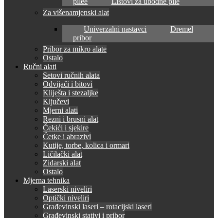
pilee
Listovi za ubodne pile
Za višenamjenski alat
Univerzalni nastavci
Dremel
pribor
Pribor za mikro alate
Ostalo
Ručni alati
Setovi ručnih alata
Odvijači i bitovi
Kliješta i stezaljke
Ključevi
Mjerni alati
Rezni i brusni alat
Čekići i sjekire
Četke i abrazivi
Kutije, torbe, kolica i ormari
Ličilački alat
Zidarski alat
Ostalo
Mjerna tehnika
Laserski niveliri
Optički niveliri
Građevinski laseri – rotacijski laseri
Građevinski stativi i pribor