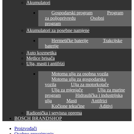
Akumulatori
Gospodarski program
Program
za poljoprivredu
Osobni
program
Akumulatori za posebne namjene
Hermetičke baterije
Trakcijske
baterije
Auto kozmetika
Metlice brisača
Ulja, masti i antifrizi
Motorna ulja za osobna vozila
Motorna ulja za gospodarska
vozila
Ulja za motorkotače
Ulja za mjenjače
Ulja za marine
program
Hidraulička i industrijska
ulja
Masti
Antifrizi
Kočione tekućine
Aditivi
Radionička i servisna oprema
BOSCH BRANDSHOP
Proizvođači
Osobno preuzimanje