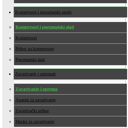
Kompresori i pneumatski alati
Kompresori i pneumatski alati
Kompresori
Pribor za kompresore
Pneumatski alati
Zavarivanje i oprema
Zavarivanje i oprema
Aparati za zavarivanje
Zavarivački pribor
Maske za zavarivanje