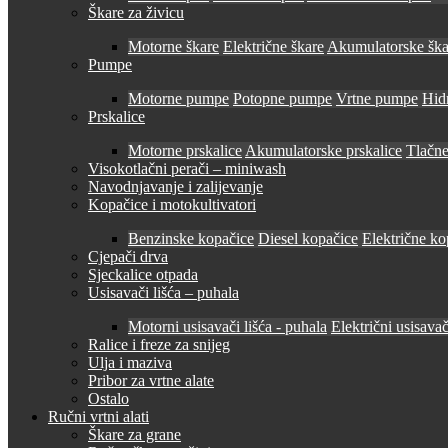
Škare za živicu
Motorne škare
Električne škare
Akumulatorske ška
Pumpe
Motorne pumpe
Potopne pumpe
Vrtne pumpe
Hid
Prskalice
Motorne prskalice
Akumulatorske prskalice
Tlačne
Visokotlačni perači – miniwash
Navodnjavanje i zalijevanje
Kopačice i motokultivatori
Benzinske kopačice
Diesel kopačice
Električne ko
Cjepači drva
Sjeckalice otpada
Usisavači lišća – puhala
Motorni usisavači lišća - puhala
Električni usisavač
Ralice i freze za snijeg
Ulja i maziva
Pribor za vrtne alate
Ostalo
Ručni vrtni alati
Škare za grane