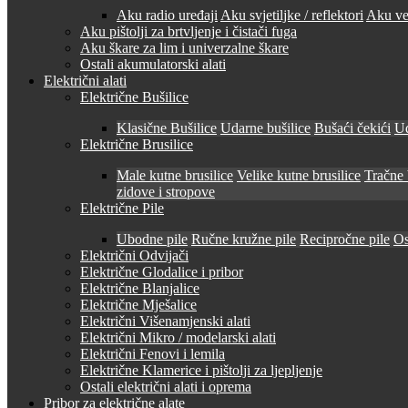
Aku radio uređaji
Aku svjetiljke / reflektori
Aku ven
Aku pištolji za brtvljenje i čistači fuga
Aku škare za lim i univerzalne škare
Ostali akumulatorski alati
Električni alati
Električne Bušilice
Klasične Bušilice
Udarne bušilice
Bušaći čekići
Ud
Električne Brusilice
Male kutne brusilice
Velike kutne brusilice
Tračne 
zidove i stropove
Električne Pile
Ubodne pile
Ručne kružne pile
Recipročne pile
Os
Električni Odvijači
Električne Glodalice i pribor
Električne Blanjalice
Električne Mješalice
Električni Višenamjenski alati
Električni Mikro / modelarski alati
Električni Fenovi i lemila
Električne Klamerice i pištolji za ljepljenje
Ostali električni alati i oprema
Pribor za električne alate