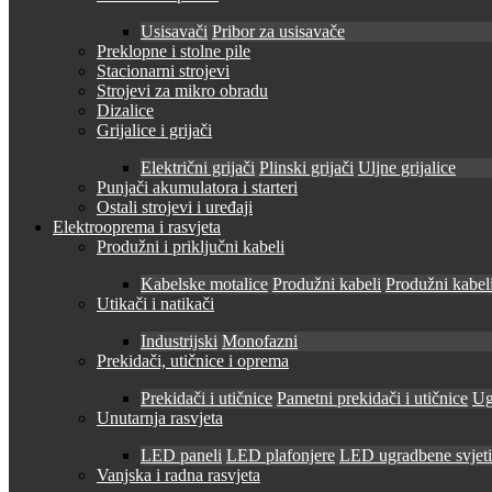
Usisavači
Pribor za usisavače
Preklopne i stolne pile
Stacionarni strojevi
Strojevi za mikro obradu
Dizalice
Grijalice i grijači
Električni grijači
Plinski grijači
Uljne grijalice
Punjači akumulatora i starteri
Ostali strojevi i uređaji
Elektrooprema i rasvjeta
Produžni i priključni kabeli
Kabelske motalice
Produžni kabeli
Produžni kabeli
Utikači i natikači
Industrijski
Monofazni
Prekidači, utičnice i oprema
Prekidači i utičnice
Pametni prekidači i utičnice
Ug
Unutarnja rasvjeta
LED paneli
LED plafonjere
LED ugradbene svjetil
Vanjska i radna rasvjeta