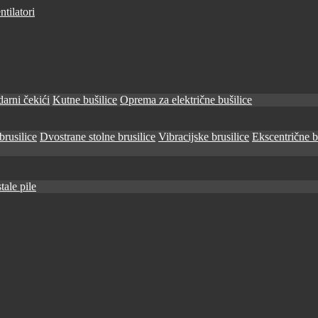
tilatori
arni čekići
Kutne bušilice
Oprema za električne bušilice
brusilice
Dvostrane stolne brusilice
Vibracijske brusilice
Ekscentrične b
tale pile