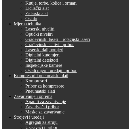
Kutije, torbe, kolica i ormari
Ličilački alat
Zidarski alat
Ostalo
Mjerna tehnika
Laserski niveliri
Optički niveliri
Građevinski laseri – rotacijski laseri
Građevinski stativi i pribor
Laserski daljinomjeri
Digitalni kutomjeri
Digitalni detektori
Inspekcijske kamere
Ostali mjerni uređaji i pribor
Kompresori i pneumatski alati
Kompresori
Pribor za kompresore
Pneumatski alati
Zavarivanje i oprema
Aparati za zavarivanje
Zavarivački pribor
Maske za zavarivanje
Strojevi i uređaji
Agregati za struju
Usisavači i pribor