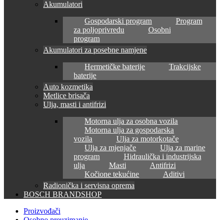
Akumulatori
Gospodarski program
Program
za poljoprivredu
Osobni
program
Akumulatori za posebne namjene
Hermetičke baterije
Trakcijske
baterije
Auto kozmetika
Metlice brisača
Ulja, masti i antifrizi
Motorna ulja za osobna vozila
Motorna ulja za gospodarska
vozila
Ulja za motorkotače
Ulja za mjenjače
Ulja za marine
program
Hidraulička i industrijska
ulja
Masti
Antifrizi
Kočione tekućine
Aditivi
Radionička i servisna oprema
BOSCH BRANDSHOP
Proizvođači
Osobno preuzimanje