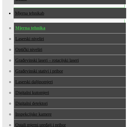
Mjerna tehnika
Mjerna tehnika
Laserski niveliri
Optički niveliri
Građevinski laseri – rotacijski laseri
Građevinski stativi i pribor
Laserski daljinomjeri
Digitalni kutomjeri
Digitalni detektori
Inspekcijske kamere
Ostali mjerni uređaji i pribor