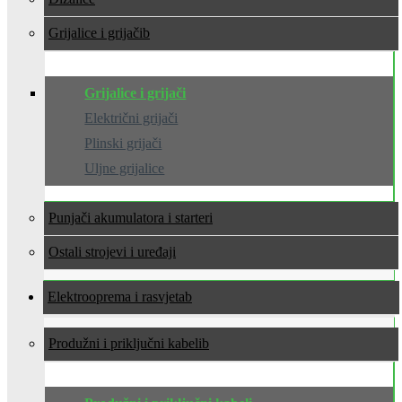
Grijalice i grijači
Grijalice i grijači
Električni grijači
Plinski grijači
Uljne grijalice
Punjači akumulatora i starteri
Ostali strojevi i uređaji
Elektrooprema i rasvjeta
Produžni i priključni kabeli