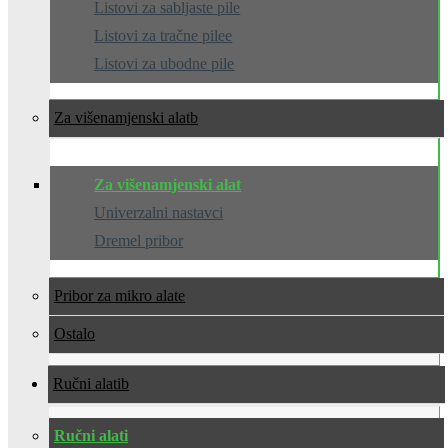
Listovi za sabljaste pile
Listovi za tračne pilee
Listovi za ubodne pile
Za višenamjenski alat
Za višenamjenski alat
Univerzalni nastavci
Dremel pribor
Pribor za mikro alate
Ostalo
Ručni alati
Ručni alati