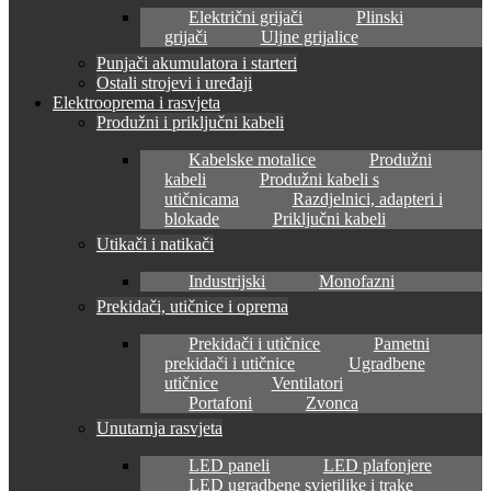
Električni grijači
Plinski
grijači
Uljne grijalice
Punjači akumulatora i starteri
Ostali strojevi i uređaji
Elektrooprema i rasvjeta
Produžni i priključni kabeli
Kabelske motalice
Produžni
kabeli
Produžni kabeli s
utičnicama
Razdjelnici, adapteri i
blokade
Priključni kabeli
Utikači i natikači
Industrijski
Monofazni
Prekidači, utičnice i oprema
Prekidači i utičnice
Pametni
prekidači i utičnice
Ugradbene
utičnice
Ventilatori
Portafoni
Zvonca
Unutarnja rasvjeta
LED paneli
LED plafonjere
LED ugradbene svjetiljke i trake