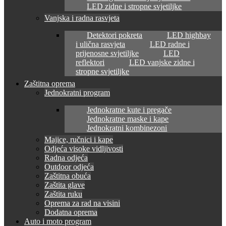
LED zidne i stropne svjetiljke
Vanjska i radna rasvjeta
Detektori pokreta
LED highbay
i ulična rasvjeta
LED radne i
prijenosne svjetiljke
LED
reflektori
LED vanjske zidne i
stropne svjetiljke
Zaštitna oprema
Jednokratni program
Jednokratne kute i pregače
Jednokratne maske i kape
Jednokratni kombinezoni
Majice, ručnici i kape
Odjeća visoke vidljivosti
Radna odjeća
Outdoor odjeća
Zaštitna obuća
Zaštita glave
Zaštita ruku
Oprema za rad na visini
Dodatna oprema
Auto i moto program