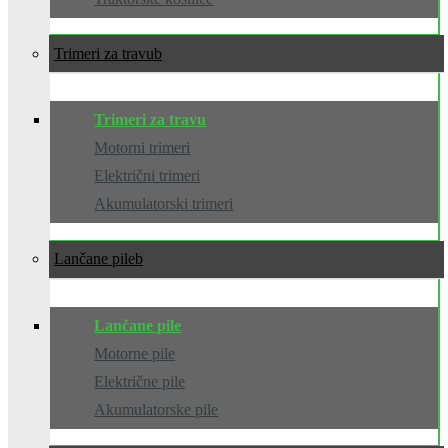
Trimeri za travu
Trimeri za travu
Motorni trimeri
Električni trimeri
Akumulatorski trimeri
Lančane pile
Lančane pile
Motorne pile
Električne pile
Akumulatorske pile