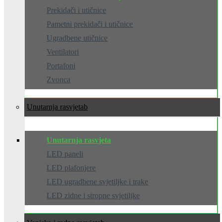
Prekidači i utičnice
Pametni prekidači i utičnice
Ugradbene utičnice
Ventilatori
Portafoni
Zvonca
Unutarnja rasvjeta
Unutarnja rasvjeta
LED paneli
LED plafonjere
LED ugradbene svjetiljke i trake
LED zidne i stropne svjetiljke