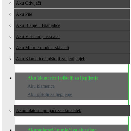
Aku Odvijači
Aku Pile
Aku Blanje – Blanjalice
Aku Višenamjenski alat
Aku Mikro / modelarski alati
Aku Klamerice i pištolji za ljepljenje
Aku klamerice i pištolji za ljepljenje
Aku klamerice
Aku pištolji za ljepljenje
Akumulatori i punjači za aku alate
Akumulatori i punjači za aku alate