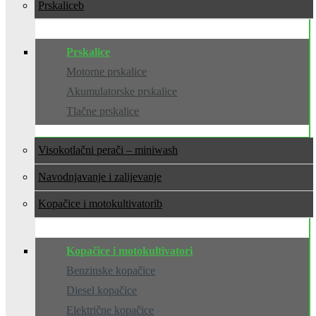
Prskalice
Prskalice
Motorne prskalice
Akumulatorske prskalice
Tlačne prskalice
Visokotlačni perači – miniwash
Navodnjavanje i zalijevanje
Kopačice i motokultivatori
Kopačice i motokultivatori
Benzinske kopačice
Diesel kopačice
Električne kopačice