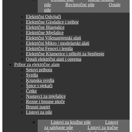
pile
Recipročne pile
Ostale
pile
Električni Odvijači
Električne Glodalice i pribor
Električne Blanjalice
Električne Mješalice
Električni Višenamjenski alati
Električni Mikro / modelarski alati
Električni Fenovi i lemila
Električne Klamerice i pištolji za ljepljenje
Ostali električni alati i oprema
Pribor za električne alate
Setovi pribora
Svrdla
Krunska svrdla
Špice i sjekači
Četke
Nastavci za mješalice
Rezne i brusne ploče
Brusni papiri
Listovi za pile
Listovi za kružne pile
Listovi
za sabljaste pile
Listovi za tračne