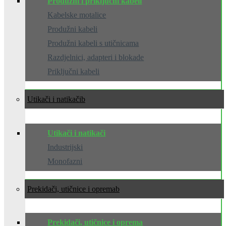
Produžni i priključni kabeli
Kabelske motalice
Produžni kabeli
Produžni kabeli s utičnicama
Razdjelnici, adapteri i blokade
Priključni kabeli
Utikači i natikači
Utikači i natikači
Industrijski
Monofazni
Prekidači, utičnice i oprema
Prekidači, utičnice i oprema