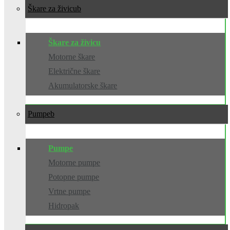
Škare za živicu
Škare za živicu
Motorne škare
Električne škare
Akumulatorske škare
Pumpe
Pumpe
Motorne pumpe
Potopne pumpe
Vrtne pumpe
Hidropak