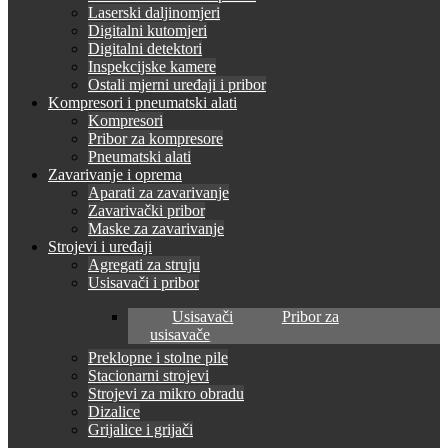
Laserski daljinomjeri
Digitalni kutomjeri
Digitalni detektori
Inspekcijske kamere
Ostali mjerni uređaji i pribor
Kompresori i pneumatski alati
Kompresori
Pribor za kompresore
Pneumatski alati
Zavarivanje i oprema
Aparati za zavarivanje
Zavarivački pribor
Maske za zavarivanje
Strojevi i uređaji
Agregati za struju
Usisavači i pribor
Usisavači
Pribor za
usisavače
Preklopne i stolne pile
Stacionarni strojevi
Strojevi za mikro obradu
Dizalice
Grijalice i grijači