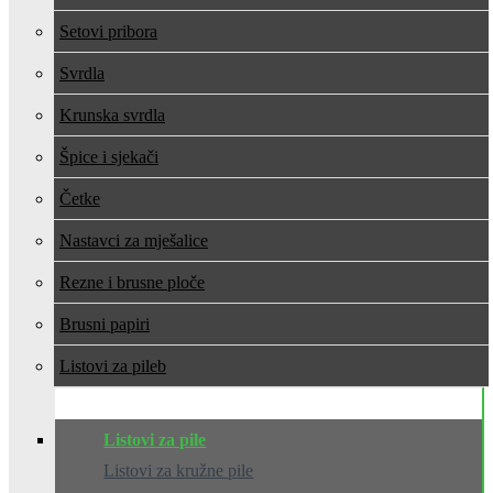
Setovi pribora
Svrdla
Krunska svrdla
Špice i sjekači
Četke
Nastavci za mješalice
Rezne i brusne ploče
Brusni papiri
Listovi za pile
Listovi za pile
Listovi za kružne pile