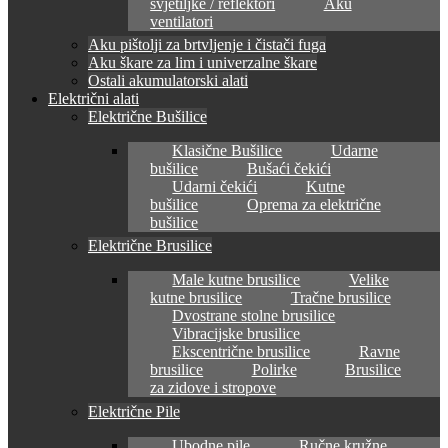
svjetiljke / reflektori
Aku
ventilatori
Aku pištolji za brtvljenje i čistači fuga
Aku škare za lim i univerzalne škare
Ostali akumulatorski alati
Električni alati
Električne Bušilice
Klasične Bušilice
Udarne
bušilice
Bušaći čekići
Udarni čekići
Kutne
bušilice
Oprema za električne
bušilice
Električne Brusilice
Male kutne brusilice
Velike
kutne brusilice
Tračne brusilice
Dvostrane stolne brusilice
Vibracijske brusilice
Ekscentrične brusilice
Ravne
brusilice
Polirke
Brusilice
za zidove i stropove
Električne Pile
Ubodne pile
Ručne kružne