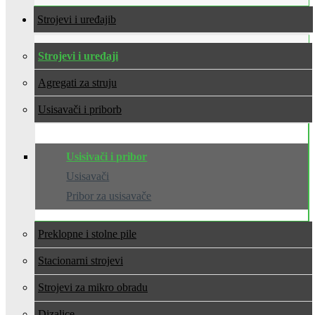
Strojevi i uređaji
Strojevi i uređaji
Agregati za struju
Usisavači i pribor
Usisivači i pribor
Usisavači
Pribor za usisavače
Preklopne i stolne pile
Stacionarni strojevi
Strojevi za mikro obradu
Dizalice