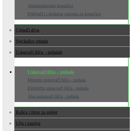
Akumulatorske kopačice
Priključci i dodatna oprema za kopačice
Cjepači drva
Sjeckalice otpada
Usisavači lišća – puhala
Usisavači lišća – puhala
Motorni usisavači lišća - puhala
Električni usisavači lišća - puhala
Aku usisavači lišća - puhala
Ralice i freze za snijeg
Ulja i maziva