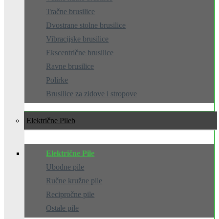
Tračne brusilice
Dvostrane stolne brusilice
Vibracijske brusilice
Ekscentrične brusilice
Ravne brusilice
Polirke
Brusilice za zidove i stropove
Električne Pile
Električne Pile
Ubodne pile
Ručne kružne pile
Recipročne pile
Ostale pile