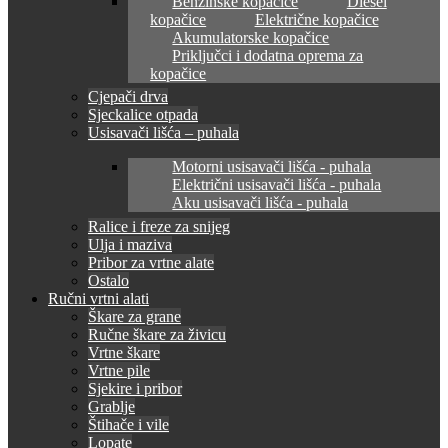
Benzinske kopačice
Diesel
kopačice
Električne kopačice
Akumulatorske kopačice
Priključci i dodatna oprema za
kopačice
Cjepači drva
Sjeckalice otpada
Usisavači lišća – puhala
Motorni usisavači lišća - puhala
Električni usisavači lišća - puhala
Aku usisavači lišća - puhala
Ralice i freze za snijeg
Ulja i maziva
Pribor za vrtne alate
Ostalo
Ručni vrtni alati
Škare za grane
Ručne škare za živicu
Vrtne škare
Vrtne pile
Sjekire i pribor
Grablje
Štihače i vile
Lopate