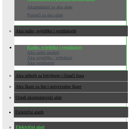
Akumulatori za aku alate
Punjači za aku alate
Aku radio, svjetiljke i ventilatori
Radio, svjetiljke i ventilatori
Aku radio uređaji
Aku svjetiljke / reflektori
Aku ventilatori
Aku pištolji za brtvljenje i čistači fuga
Aku škare za lim i univerzalne škare
Ostali akumulatorski alati
Električni alati
Električni alati