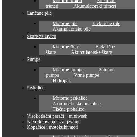
Motorni trimeri
Električni
trimeri
Akumulatorski trimeri
Lančane pile
Motorne pile
Električne pile
Akumulatorske pile
Škare za živicu
Motorne škare
Električne
škare
Akumulatorske škare
Pumpe
Motorne pumpe
Potopne
pumpe
Vrtne pumpe
Hidropak
Prskalice
Motorne prskalice
Akumulatorske prskalice
Tlačne prskalice
Visokotlačni perači – miniwash
Navodnjavanje i zalijevanje
Kopačice i motokultivatori