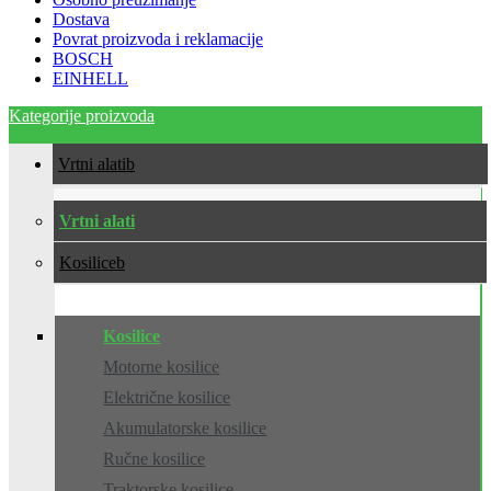
Dostava
Povrat proizvoda i reklamacije
BOSCH
EINHELL
Kategorije proizvoda
Vrtni alati
Vrtni alati
Kosilice
Kosilice
Motorne kosilice
Električne kosilice
Akumulatorske kosilice
Ručne kosilice
Traktorske kosilice