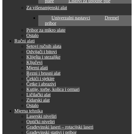
pilee
Listovi za ubodne pile
Za višenamjenski alat
Univerzalni nastavci
Dremel
pribor
Pribor za mikro alate
Ostalo
Ručni alati
Setovi ručnih alata
Odvijači i bitovi
Kliješta i stezaljke
Ključevi
Mjerni alati
Rezni i brusni alat
Čekići i sjekire
Četke i abrazivi
Kutije, torbe, kolica i ormari
Ličilački alat
Zidarski alat
Ostalo
Mjerna tehnika
Laserski niveliri
Optički niveliri
Građevinski laseri – rotacijski laseri
Građevinski stativi i pribor