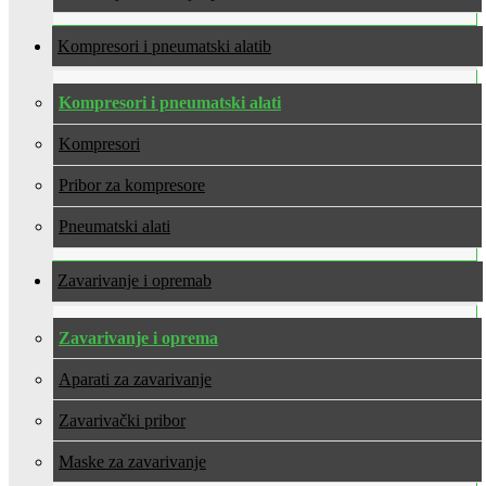
Kompresori i pneumatski alati
Kompresori i pneumatski alati
Kompresori
Pribor za kompresore
Pneumatski alati
Zavarivanje i oprema
Zavarivanje i oprema
Aparati za zavarivanje
Zavarivački pribor
Maske za zavarivanje