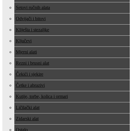
Setovi ručnih alata
Odvijači i bitovi
Kliješta i stezaljke
Ključevi
Mjerni alati
Rezni i brusni alat
Čekići i sjekire
Četke i abrazivi
Kutije, torbe, kolica i ormari
Ličilački alat
Zidarski alat
Ostalo