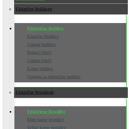
Električne Bušilice
Električne Bušilice
Klasične Bušilice
Udarne bušilice
Bušaći čekići
Udarni čekići
Kutne bušilice
Oprema za električne bušilice
Električne Brusilice
Električne Brusilice
Male kutne brusilice
Velike kutne brusilice