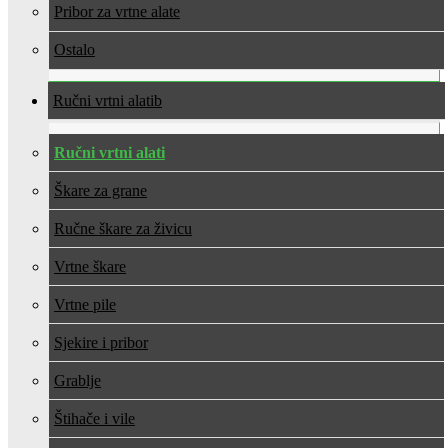
Pribor za vrtne alate
Ostalo
Ručni vrtni alati
Ručni vrtni alati
Škare za grane
Ručne škare za živicu
Vrtne škare
Vrtne pile
Sjekire i pribor
Grablje
Štihače i vile