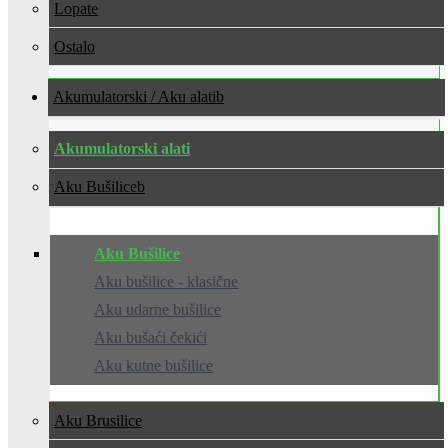
Lopate
Ostalo
Akumulatorski / Aku alati
Akumulatorski alati
Aku Bušilice
Aku Bušilice
Aku bušilice - klasične
Aku udarne bušilice
Aku bušaći čekići
Aku kutne bušilice
Aku Brusilice