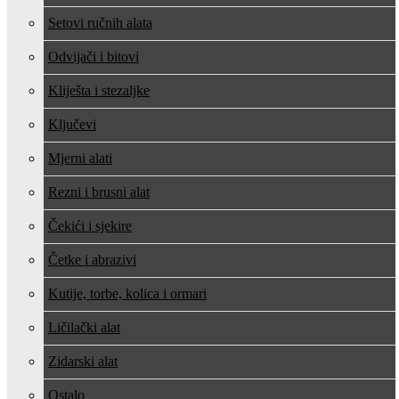
Setovi ručnih alata
Odvijači i bitovi
Kliješta i stezaljke
Ključevi
Mjerni alati
Rezni i brusni alat
Čekići i sjekire
Četke i abrazivi
Kutije, torbe, kolica i ormari
Ličilački alat
Zidarski alat
Ostalo