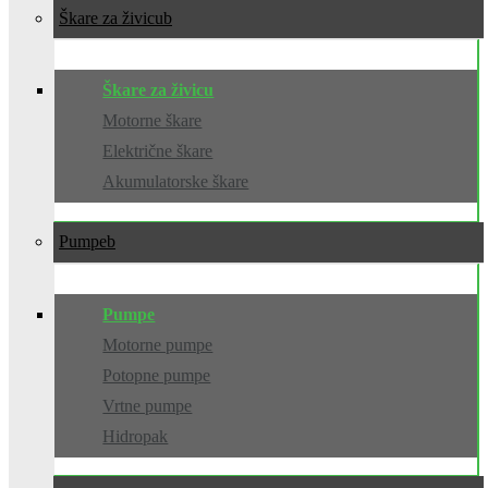
Škare za živicu
Škare za živicu
Motorne škare
Električne škare
Akumulatorske škare
Pumpe
Pumpe
Motorne pumpe
Potopne pumpe
Vrtne pumpe
Hidropak