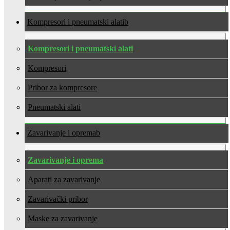
Kompresori i pneumatski alati
Kompresori i pneumatski alati
Kompresori
Pribor za kompresore
Pneumatski alati
Zavarivanje i oprema
Zavarivanje i oprema
Aparati za zavarivanje
Zavarivački pribor
Maske za zavarivanje