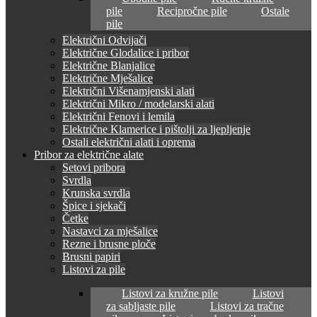
pile
Recipročne pile
Ostale
pile
Električni Odvijači
Električne Glodalice i pribor
Električne Blanjalice
Električne Mješalice
Električni Višenamjenski alati
Električni Mikro / modelarski alati
Električni Fenovi i lemila
Električne Klamerice i pištolji za ljepljenje
Ostali električni alati i oprema
Pribor za električne alate
Setovi pribora
Svrdla
Krunska svrdla
Špice i sjekači
Četke
Nastavci za mješalice
Rezne i brusne ploče
Brusni papiri
Listovi za pile
Listovi za kružne pile
Listovi
za sabljaste pile
Listovi za tračne