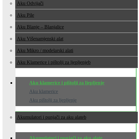
Aku Odvijači
Aku Pile
Aku Blanje – Blanjalice
Aku Višenamjenski alat
Aku Mikro / modelarski alati
Aku Klamerice i pištolji za ljepljenje
Aku klamerice i pištolji za ljepljenje
Aku klamerice
Aku pištolji za ljepljenje
Akumulatori i punjači za aku alate
Akumulatori i punjači za aku alate