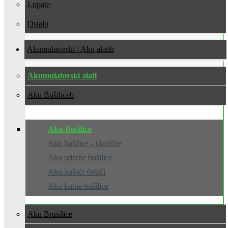
Lopate
Ostalo
Akumulatorski / Aku alati
Akumulatorski alati
Aku Bušilice
Aku Bušilice
Aku bušilice - klasične
Aku udarne bušilice
Aku bušaći čekići
Aku kutne bušilice
Aku Brusilice