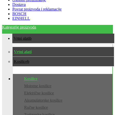
Dostava
Povrat proizvoda i reklamacije
BOSCH
EINHELL
Kategorije proizvoda
Vrtni alati
Vrtni alati
Kosilice
Kosilice
Motorne kosilice
Električne kosilice
Akumulatorske kosilice
Ručne kosilice
Traktorske kosilice