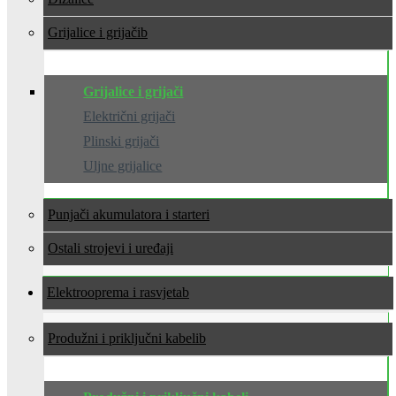
Grijalice i grijači
Grijalice i grijači
Električni grijači
Plinski grijači
Uljne grijalice
Punjači akumulatora i starteri
Ostali strojevi i uređaji
Elektrooprema i rasvjeta
Produžni i priključni kabeli