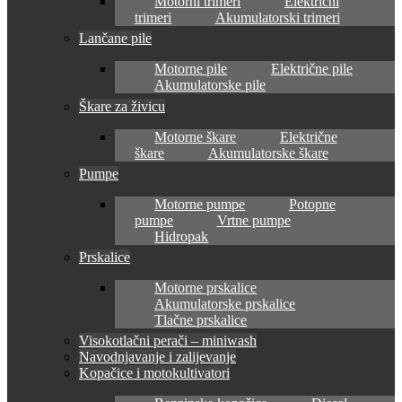
Motorni trimeri
Električni
trimeri
Akumulatorski trimeri
Lančane pile
Motorne pile
Električne pile
Akumulatorske pile
Škare za živicu
Motorne škare
Električne
škare
Akumulatorske škare
Pumpe
Motorne pumpe
Potopne
pumpe
Vrtne pumpe
Hidropak
Prskalice
Motorne prskalice
Akumulatorske prskalice
Tlačne prskalice
Visokotlačni perači – miniwash
Navodnjavanje i zalijevanje
Kopačice i motokultivatori