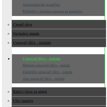
Akumulatorske kopačice
Priključci i dodatna oprema za kopačice
Cjepači drva
Sjeckalice otpada
Usisavači lišća – puhala
Usisavači lišća – puhala
Motorni usisavači lišća - puhala
Električni usisavači lišća - puhala
Aku usisavači lišća - puhala
Ralice i freze za snijeg
Ulja i maziva