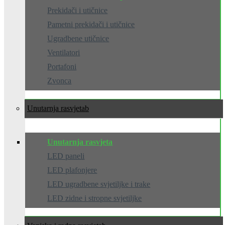
Prekidači i utičnice
Pametni prekidači i utičnice
Ugradbene utičnice
Ventilatori
Portafoni
Zvonca
Unutarnja rasvjeta
Unutarnja rasvjeta
LED paneli
LED plafonjere
LED ugradbene svjetiljke i trake
LED zidne i stropne svjetiljke