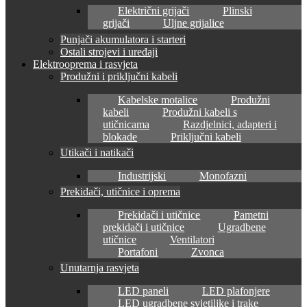
Električni grijači
Plinski
grijači
Uljne grijalice
Punjači akumulatora i starteri
Ostali strojevi i uređaji
Elektrooprema i rasvjeta
Produžni i priključni kabeli
Kabelske motalice
Produžni
kabeli
Produžni kabeli s
utičnicama
Razdjelnici, adapteri i
blokade
Priključni kabeli
Utikači i natikači
Industrijski
Monofazni
Prekidači, utičnice i oprema
Prekidači i utičnice
Pametni
prekidači i utičnice
Ugradbene
utičnice
Ventilatori
Portafoni
Zvonca
Unutarnja rasvjeta
LED paneli
LED plafonjere
LED ugradbene svjetiljke i trake