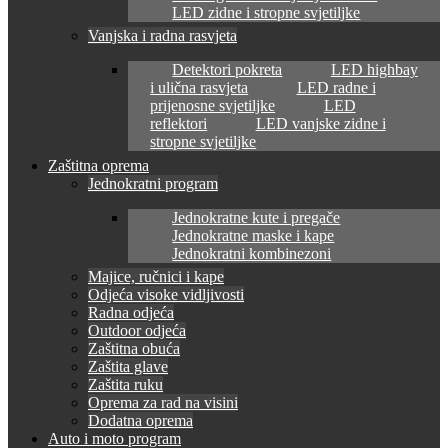
LED zidne i stropne svjetiljke
Vanjska i radna rasvjeta
Detektori pokreta
LED highbay
i ulična rasvjeta
LED radne i
prijenosne svjetiljke
LED
reflektori
LED vanjske zidne i
stropne svjetiljke
Zaštitna oprema
Jednokratni program
Jednokratne kute i pregače
Jednokratne maske i kape
Jednokratni kombinezoni
Majice, ručnici i kape
Odjeća visoke vidljivosti
Radna odjeća
Outdoor odjeća
Zaštitna obuća
Zaštita glave
Zaštita ruku
Oprema za rad na visini
Dodatna oprema
Auto i moto program