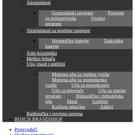
Akumulatori
Gospodarski program
Program
za poljoprivredu
Osobni
program
Akumulatori za posebne namjene
Hermetičke baterije
Trakcijske
baterije
Auto kozmetika
Metlice brisača
Ulja, masti i antifrizi
Motorna ulja za osobna vozila
Motorna ulja za gospodarska
vozila
Ulja za motorkotače
Ulja za mjenjače
Ulja za marine
program
Hidraulička i industrijska
ulja
Masti
Antifrizi
Kočione tekućine
Aditivi
Radionička i servisna oprema
BOSCH BRANDSHOP
Proizvođači
Osobno preuzimanje