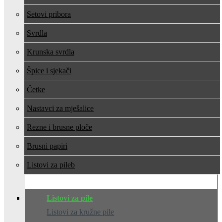
Setovi pribora
Svrdla
Krunska svrdla
Špice i sjekači
Četke
Nastavci za mješalice
Rezne i brusne ploče
Brusni papiri
Listovi za pile
Listovi za pile
Listovi za kružne pile