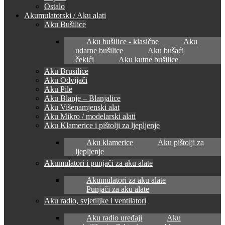
Ostalo
Akumulatorski / Aku alati
Aku Bušilice
Aku bušilice - klasične
Aku
udarne bušilice
Aku bušaći
čekići
Aku kutne bušilice
Aku Brusilice
Aku Odvijači
Aku Pile
Aku Blanje – Blanjalice
Aku Višenamjenski alat
Aku Mikro / modelarski alati
Aku Klamerice i pištolji za ljepljenje
Aku klamerice
Aku pištolji za
ljepljenje
Akumulatori i punjači za aku alate
Akumulatori za aku alate
Punjači za aku alate
Aku radio, svjetiljke i ventilatori
Aku radio uređaji
Aku