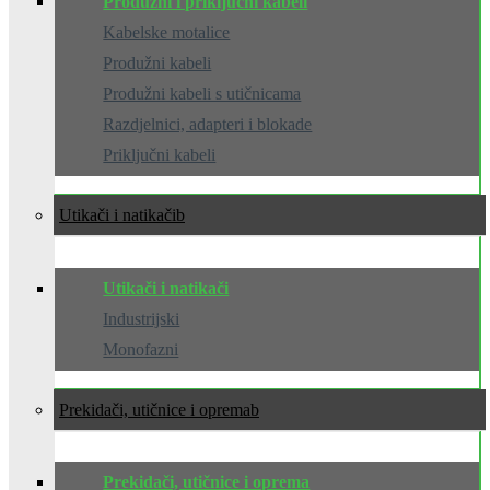
Produžni i priključni kabeli
Kabelske motalice
Produžni kabeli
Produžni kabeli s utičnicama
Razdjelnici, adapteri i blokade
Priključni kabeli
Utikači i natikači
Utikači i natikači
Industrijski
Monofazni
Prekidači, utičnice i oprema
Prekidači, utičnice i oprema