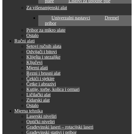
pilee
Listovi za ubodne pile
Za višenamjenski alat
Univerzalni nastavci
Dremel
pribor
Pribor za mikro alate
Ostalo
Ručni alati
Setovi ručnih alata
Odvijači i bitovi
Kliješta i stezaljke
Ključevi
Mjerni alati
Rezni i brusni alat
Čekići i sjekire
Četke i abrazivi
Kutije, torbe, kolica i ormari
Ličilački alat
Zidarski alat
Ostalo
Mjerna tehnika
Laserski niveliri
Optički niveliri
Građevinski laseri – rotacijski laseri
Građevinski stativi i pribor