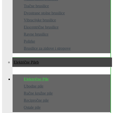
Tračne brusilice
Dvostrane stolne brusilice
Vibracijske brusilice
Ekscentrične brusilice
Ravne brusilice
Polirke
Brusilice za zidove i stropove
Električne Pile
Električne Pile
Ubodne pile
Ručne kružne pile
Recipročne pile
Ostale pile