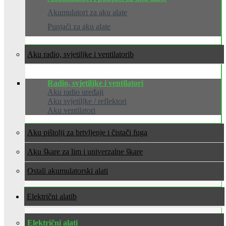
Akumulatori za aku alate
Punjači za aku alate
Aku radio, svjetiljke i ventilatori
Radio, svjetiljke i ventilatori
Aku radio uređaji
Aku svjetiljke / reflektori
Aku ventilatori
Aku pištolji za brtvljenje i čistači fuga
Aku škare za lim i univerzalne škare
Ostali akumulatorski alati
Električni alati
Električni alati