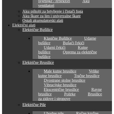
svjetiljke / reflektori
Aku
ventilatori
Aku pištolji za brtvljenje i čistači fuga
Aku škare za lim i univerzalne škare
Ostali akumulatorski alati
Električni alati
Električne Bušilice
Klasične Bušilice
Udarne
bušilice
Bušaći čekići
Udarni čekići
Kutne
bušilice
Oprema za električne
bušilice
Električne Brusilice
Male kutne brusilice
Velike
kutne brusilice
Tračne brusilice
Dvostrane stolne brusilice
Vibracijske brusilice
Ekscentrične brusilice
Ravne
brusilice
Polirke
Brusilice
za zidove i stropove
Električne Pile
Ubodne pile
Ručne kružne