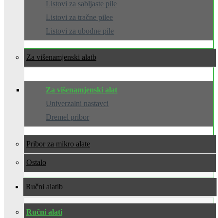
Listovi za sabljaste pile
Listovi za tračne pilee
Listovi za ubodne pile
Za višenamjenski alat
Za višenamjenski alat
Univerzalni nastavci
Dremel pribor
Pribor za mikro alate
Ostalo
Ručni alati
Ručni alati