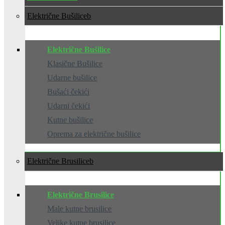
Električne Bušilice
Električne Bušilice
Klasične Bušilice
Udarne bušilice
Bušaći čekići
Udarni čekići
Kutne bušilice
Oprema za električne bušilice
Električne Brusilice
Električne Brusilice
Male kutne brusilice
Velike kutne brusilice