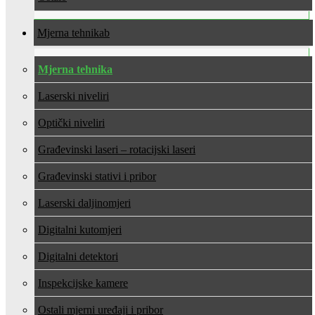
Mjerna tehnika
Mjerna tehnika
Laserski niveliri
Optički niveliri
Građevinski laseri – rotacijski laseri
Građevinski stativi i pribor
Laserski daljinomjeri
Digitalni kutomjeri
Digitalni detektori
Inspekcijske kamere
Ostali mjerni uređaji i pribor