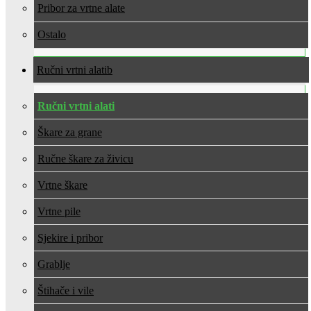
Pribor za vrtne alate
Ostalo
Ručni vrtni alati
Ručni vrtni alati
Škare za grane
Ručne škare za živicu
Vrtne škare
Vrtne pile
Sjekire i pribor
Grablje
Štihače i vile