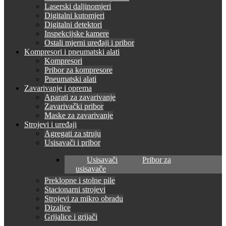
Laserski daljinomjeri
Digitalni kutomjeri
Digitalni detektori
Inspekcijske kamere
Ostali mjerni uređaji i pribor
Kompresori i pneumatski alati
Kompresori
Pribor za kompresore
Pneumatski alati
Zavarivanje i oprema
Aparati za zavarivanje
Zavarivački pribor
Maske za zavarivanje
Strojevi i uređaji
Agregati za struju
Usisavači i pribor
Usisavači
Pribor za
usisavače
Preklopne i stolne pile
Stacionarni strojevi
Strojevi za mikro obradu
Dizalice
Grijalice i grijači