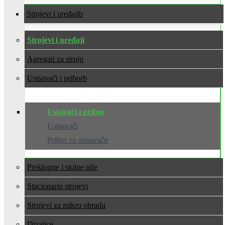
Strojevi i uređaji
Strojevi i uređaji
Agregati za struju
Usisavači i pribor
Usisivači i pribor
Usisavači
Pribor za usisavače
Preklopne i stolne pile
Stacionarni strojevi
Strojevi za mikro obradu
Dizalice