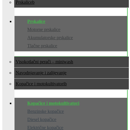
Prskalice
Prskalice
Motorne prskalice
Akumulatorske prskalice
Tlačne prskalice
Visokotlačni perači – miniwash
Navodnjavanje i zalijevanje
Kopačice i motokultivatori
Kopačice i motokultivatori
Benzinske kopačice
Diesel kopačice
Električne kopačice