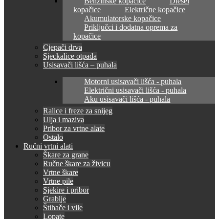
Benzinske kopačice
Diesel
kopačice
Električne kopačice
Akumulatorske kopačice
Priključci i dodatna oprema za
kopačice
Cjepači drva
Sjeckalice otpada
Usisavači lišća – puhala
Motorni usisavači lišća - puhala
Električni usisavači lišća - puhala
Aku usisavači lišća - puhala
Ralice i freze za snijeg
Ulja i maziva
Pribor za vrtne alate
Ostalo
Ručni vrtni alati
Škare za grane
Ručne škare za živicu
Vrtne škare
Vrtne pile
Sjekire i pribor
Grablje
Štihače i vile
Lopate