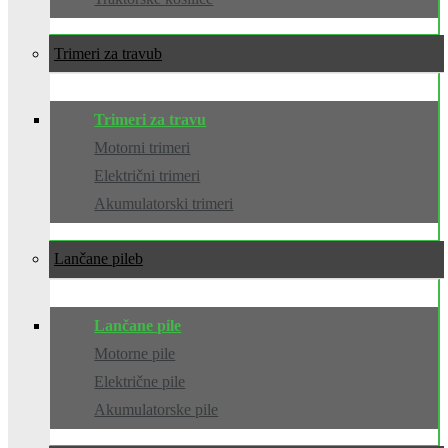
Trimeri za travu
Trimeri za travu
Motorni trimeri
Električni trimeri
Akumulatorski trimeri
Lančane pile
Lančane pile
Motorne pile
Električne pile
Akumulatorske pile