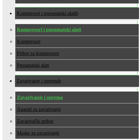
Kompresori i pneumatski alati
Kompresori i pneumatski alati
Kompresori
Pribor za kompresore
Pneumatski alati
Zavarivanje i oprema
Zavarivanje i oprema
Aparati za zavarivanje
Zavarivački pribor
Maske za zavarivanje