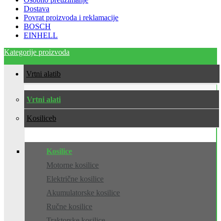
Dostava
Povrat proizvoda i reklamacije
BOSCH
EINHELL
Kategorije proizvoda
Vrtni alati
Vrtni alati
Kosilice
Kosilice
Motorne kosilice
Električne kosilice
Akumulatorske kosilice
Ručne kosilice
Traktorske kosilice