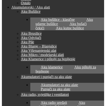
Ostalo
Akumulatorski / Aku alati
Aku Bušilice
Aku bušilice - klasične
Aku
udarne bušilice
Aku bušaći
čekići
Aku kutne bušilice
Aku Brusilice
Aku Odvijači
Aku Pile
Aku Blanje – Blanjalice
Aku Višenamjenski alat
Aku Mikro / modelarski alati
Aku Klamerice i pištolji za ljepljenje
Aku klamerice
Aku pištolji za
ljepljenje
Akumulatori i punjači za aku alate
Akumulatori za aku alate
Punjači za aku alate
Aku radio, svjetiljke i ventilatori
Aku radio uređaji
Aku