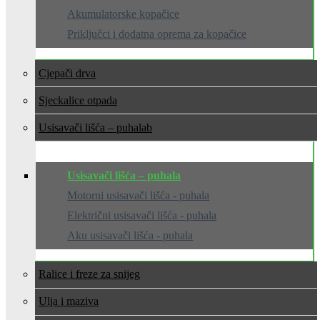
Akumulatorske kopačice
Priključci i dodatna oprema za kopačice
Cjepači drva
Sjeckalice otpada
Usisavači lišća – puhala
Usisavači lišća – puhala
Motorni usisavači lišća - puhala
Električni usisavači lišća - puhala
Aku usisavači lišća - puhala
Ralice i freze za snijeg
Ulja i maziva