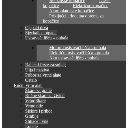
Benzinske kopačice
Diesel
kopačice
Električne kopačice
Akumulatorske kopačice
Priključci i dodatna oprema za
kopačice
Cjepači drva
Sjeckalice otpada
Usisavači lišća – puhala
Motorni usisavači lišća - puhala
Električni usisavači lišća - puhala
Aku usisavači lišća - puhala
Ralice i freze za snijeg
Ulja i maziva
Pribor za vrtne alate
Ostalo
Ručni vrtni alati
Škare za grane
Ručne škare za živicu
Vrtne škare
Vrtne pile
Sjekire i pribor
Grablje
Štihače i vile
Lopate