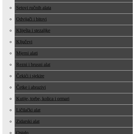
Setovi ručnih alata
Odvijači i bitovi
Kliješta i stezaljke
Ključevi
Mjerni alati
Rezni i brusni alat
Čekići i sjekire
Četke i abrazivi
Kutije, torbe, kolica i ormari
Ličilački alat
Zidarski alat
Ostalo