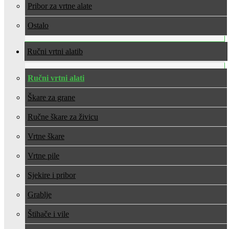
Pribor za vrtne alate
Ostalo
Ručni vrtni alati
Ručni vrtni alati
Škare za grane
Ručne škare za živicu
Vrtne škare
Vrtne pile
Sjekire i pribor
Grablje
Štihače i vile