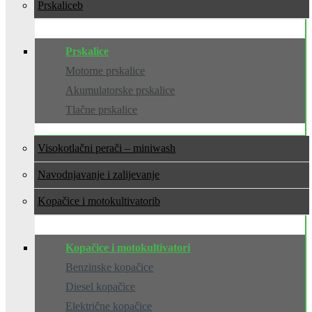
Prskalice
Prskalice
Motorne prskalice
Akumulatorske prskalice
Tlačne prskalice
Visokotlačni perači – miniwash
Navodnjavanje i zalijevanje
Kopačice i motokultivatori
Kopačice i motokultivatori
Benzinske kopačice
Diesel kopačice
Električne kopačice