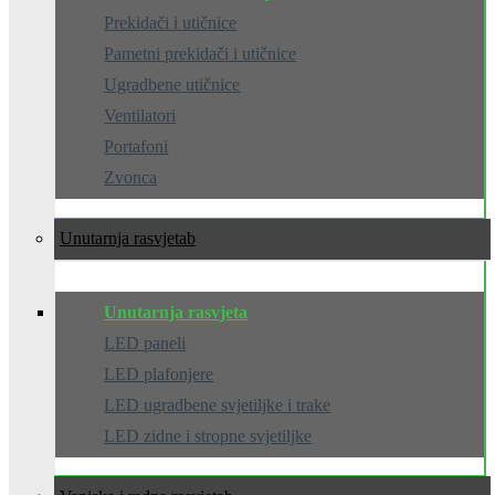
Prekidači i utičnice
Pametni prekidači i utičnice
Ugradbene utičnice
Ventilatori
Portafoni
Zvonca
Unutarnja rasvjeta
Unutarnja rasvjeta
LED paneli
LED plafonjere
LED ugradbene svjetiljke i trake
LED zidne i stropne svjetiljke