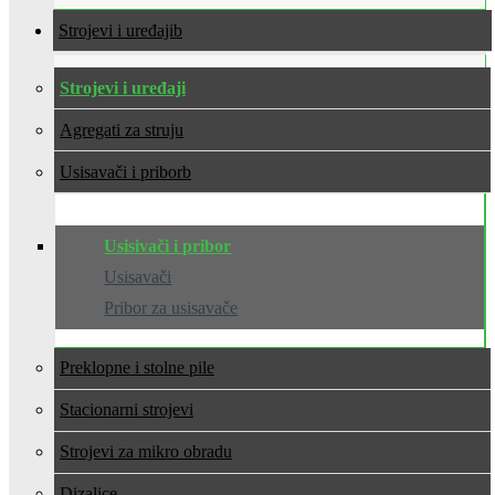
Strojevi i uređaji
Strojevi i uređaji
Agregati za struju
Usisavači i pribor
Usisivači i pribor
Usisavači
Pribor za usisavače
Preklopne i stolne pile
Stacionarni strojevi
Strojevi za mikro obradu
Dizalice