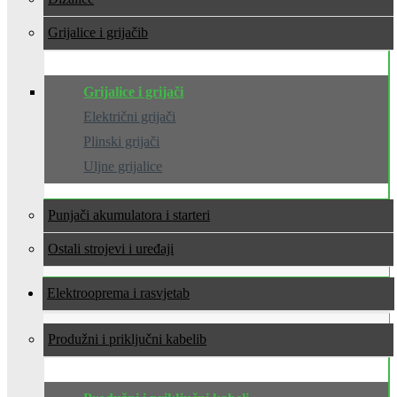
Grijalice i grijači
Grijalice i grijači
Električni grijači
Plinski grijači
Uljne grijalice
Punjači akumulatora i starteri
Ostali strojevi i uređaji
Elektrooprema i rasvjeta
Produžni i priključni kabeli