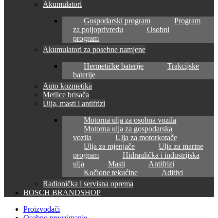
Akumulatori
Gospodarski program
Program
za poljoprivredu
Osobni
program
Akumulatori za posebne namjene
Hermetičke baterije
Trakcijske
baterije
Auto kozmetika
Metlice brisača
Ulja, masti i antifrizi
Motorna ulja za osobna vozila
Motorna ulja za gospodarska
vozila
Ulja za motorkotače
Ulja za mjenjače
Ulja za marine
program
Hidraulička i industrijska
ulja
Masti
Antifrizi
Kočione tekućine
Aditivi
Radionička i servisna oprema
BOSCH BRANDSHOP
Proizvođači
Osobno preuzimanje