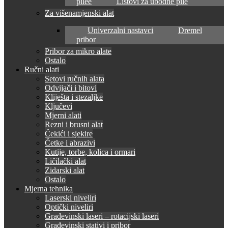
pilee
Listovi za ubodne pile
Za višenamjenski alat
Univerzalni nastavci
Dremel
pribor
Pribor za mikro alate
Ostalo
Ručni alati
Setovi ručnih alata
Odvijači i bitovi
Kliješta i stezaljke
Ključevi
Mjerni alati
Rezni i brusni alat
Čekići i sjekire
Četke i abrazivi
Kutije, torbe, kolica i ormari
Ličilački alat
Zidarski alat
Ostalo
Mjerna tehnika
Laserski niveliri
Optički niveliri
Građevinski laseri – rotacijski laseri
Građevinski stativi i pribor