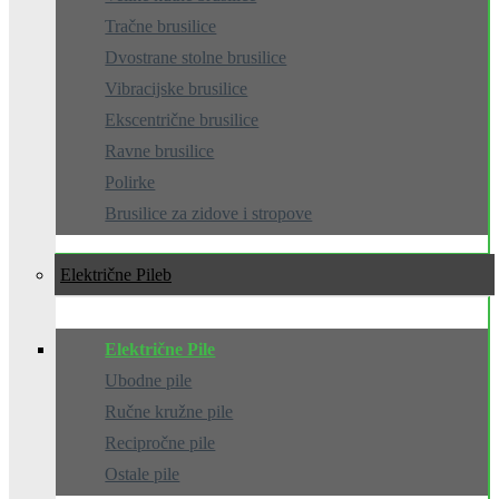
Tračne brusilice
Dvostrane stolne brusilice
Vibracijske brusilice
Ekscentrične brusilice
Ravne brusilice
Polirke
Brusilice za zidove i stropove
Električne Pile
Električne Pile
Ubodne pile
Ručne kružne pile
Recipročne pile
Ostale pile