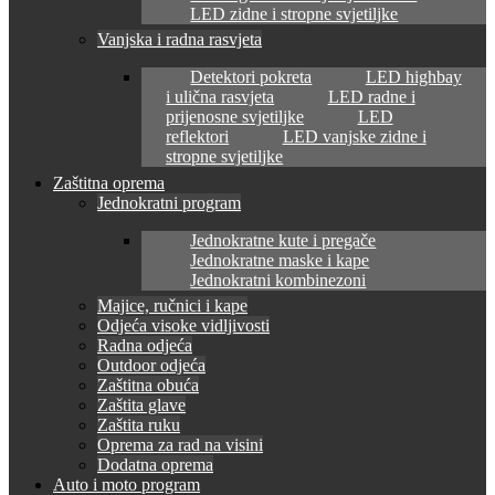
LED zidne i stropne svjetiljke
Vanjska i radna rasvjeta
Detektori pokreta
LED highbay
i ulična rasvjeta
LED radne i
prijenosne svjetiljke
LED
reflektori
LED vanjske zidne i
stropne svjetiljke
Zaštitna oprema
Jednokratni program
Jednokratne kute i pregače
Jednokratne maske i kape
Jednokratni kombinezoni
Majice, ručnici i kape
Odjeća visoke vidljivosti
Radna odjeća
Outdoor odjeća
Zaštitna obuća
Zaštita glave
Zaštita ruku
Oprema za rad na visini
Dodatna oprema
Auto i moto program