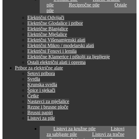
pile
Recipročne pile
Ostale
pile
Električni Odvijači
Električne Glodalice i pribor
Električne Blanjalice
Električne Mješalice
Električni Višenamjenski alati
Električni Mikro / modelarski alati
Električni Fenovi i lemila
Električne Klamerice i pištolji za ljepljenje
Ostali električni alati i oprema
Pribor za električne alate
Setovi pribora
Svrdla
Krunska svrdla
Špice i sjekači
Četke
Nastavci za mješalice
Rezne i brusne ploče
Brusni papiri
Listovi za pile
Listovi za kružne pile
Listovi
za sabljaste pile
Listovi za tračne