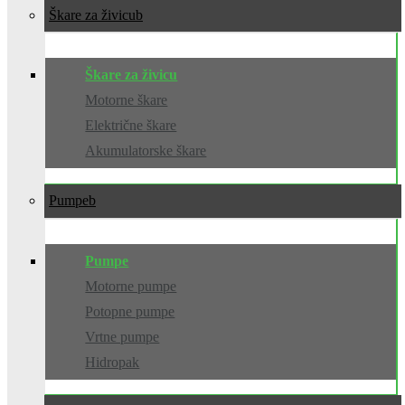
Škare za živicu
Škare za živicu
Motorne škare
Električne škare
Akumulatorske škare
Pumpe
Pumpe
Motorne pumpe
Potopne pumpe
Vrtne pumpe
Hidropak