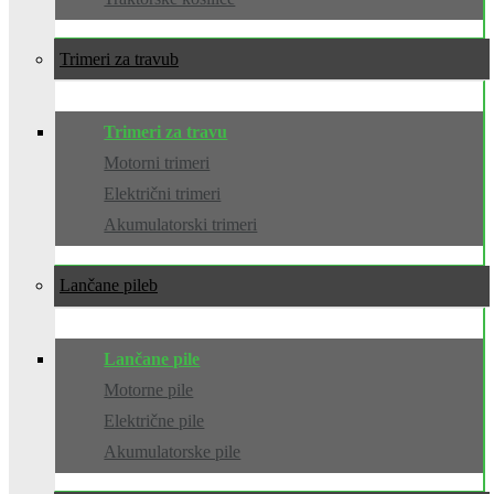
Trimeri za travu
Trimeri za travu
Motorni trimeri
Električni trimeri
Akumulatorski trimeri
Lančane pile
Lančane pile
Motorne pile
Električne pile
Akumulatorske pile