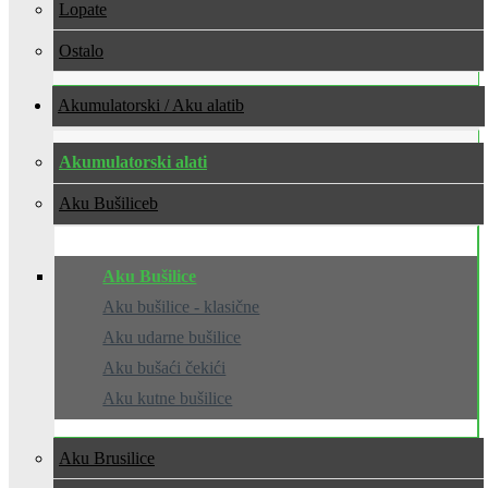
Lopate
Ostalo
Akumulatorski / Aku alati
Akumulatorski alati
Aku Bušilice
Aku Bušilice
Aku bušilice - klasične
Aku udarne bušilice
Aku bušaći čekići
Aku kutne bušilice
Aku Brusilice