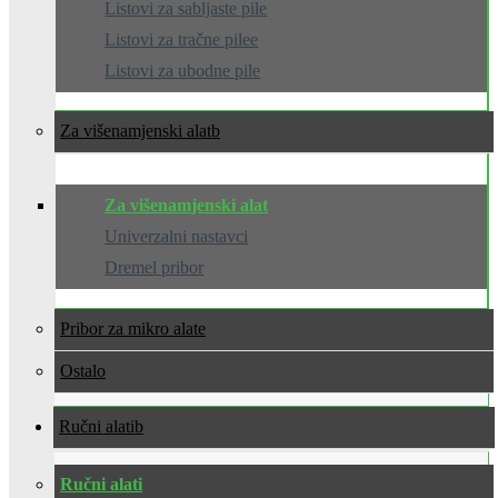
Listovi za sabljaste pile
Listovi za tračne pilee
Listovi za ubodne pile
Za višenamjenski alat
Za višenamjenski alat
Univerzalni nastavci
Dremel pribor
Pribor za mikro alate
Ostalo
Ručni alati
Ručni alati