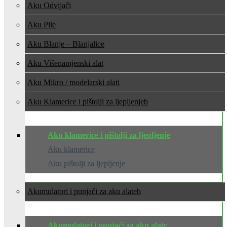
Aku Odvijači
Aku Pile
Aku Blanje – Blanjalice
Aku Višenamjenski alat
Aku Mikro / modelarski alati
Aku Klamerice i pištolji za ljepljenje
Aku klamerice i pištolji za ljepljenje
Aku klamerice
Aku pištolji za ljepljenje
Akumulatori i punjači za aku alate
Akumulatori i punjači za aku alate