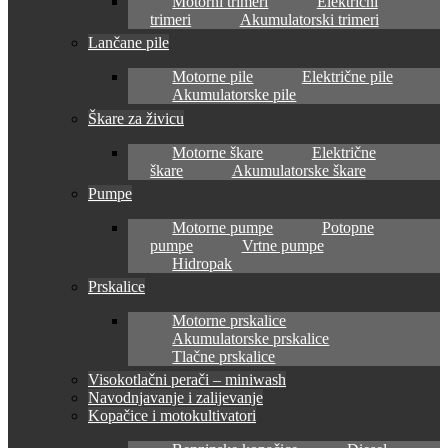
Motorni trimeri
Električni
trimeri
Akumulatorski trimeri
Lančane pile
Motorne pile
Električne pile
Akumulatorske pile
Škare za živicu
Motorne škare
Električne
škare
Akumulatorske škare
Pumpe
Motorne pumpe
Potopne
pumpe
Vrtne pumpe
Hidropak
Prskalice
Motorne prskalice
Akumulatorske prskalice
Tlačne prskalice
Visokotlačni perači – miniwash
Navodnjavanje i zalijevanje
Kopačice i motokultivatori