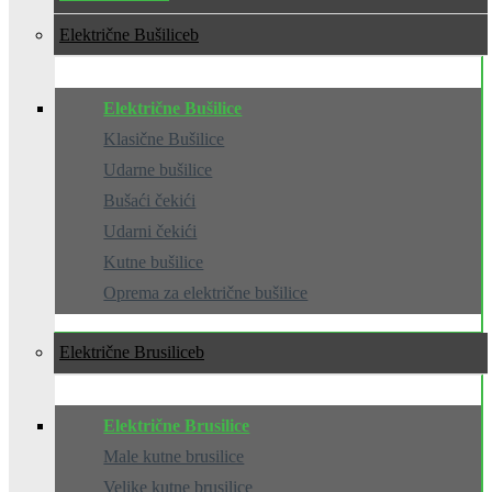
Električne Bušilice
Električne Bušilice
Klasične Bušilice
Udarne bušilice
Bušaći čekići
Udarni čekići
Kutne bušilice
Oprema za električne bušilice
Električne Brusilice
Električne Brusilice
Male kutne brusilice
Velike kutne brusilice