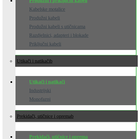
Produžni i priključni kabeli
Kabelske motalice
Produžni kabeli
Produžni kabeli s utičnicama
Razdjelnici, adapteri i blokade
Priključni kabeli
Utikači i natikači
Utikači i natikači
Industrijski
Monofazni
Prekidači, utičnice i oprema
Prekidači, utičnice i oprema