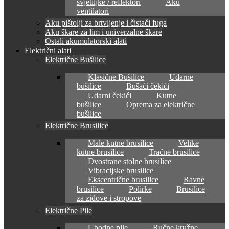
svjetiljke / reflektori
Aku
ventilatori
Aku pištolji za brtvljenje i čistači fuga
Aku škare za lim i univerzalne škare
Ostali akumulatorski alati
Električni alati
Električne Bušilice
Klasične Bušilice
Udarne
bušilice
Bušaći čekići
Udarni čekići
Kutne
bušilice
Oprema za električne
bušilice
Električne Brusilice
Male kutne brusilice
Velike
kutne brusilice
Tračne brusilice
Dvostrane stolne brusilice
Vibracijske brusilice
Ekscentrične brusilice
Ravne
brusilice
Polirke
Brusilice
za zidove i stropove
Električne Pile
Ubodne pile
Ručne kružne