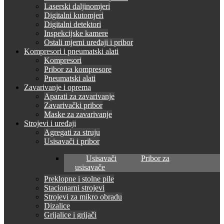
Laserski daljinomjeri
Digitalni kutomjeri
Digitalni detektori
Inspekcijske kamere
Ostali mjerni uređaji i pribor
Kompresori i pneumatski alati
Kompresori
Pribor za kompresore
Pneumatski alati
Zavarivanje i oprema
Aparati za zavarivanje
Zavarivački pribor
Maske za zavarivanje
Strojevi i uređaji
Agregati za struju
Usisavači i pribor
Usisavači
Pribor za
usisavače
Preklopne i stolne pile
Stacionarni strojevi
Strojevi za mikro obradu
Dizalice
Grijalice i grijači