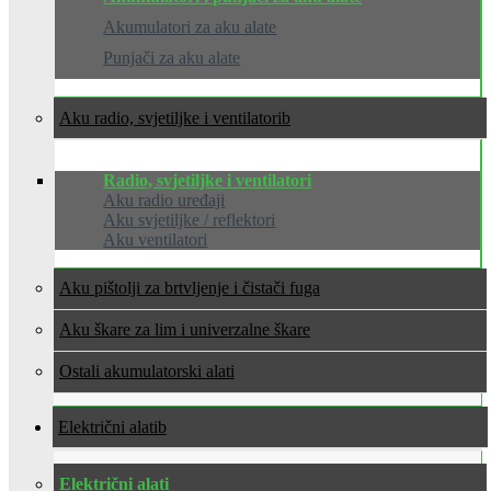
Akumulatori za aku alate
Punjači za aku alate
Aku radio, svjetiljke i ventilatori
Radio, svjetiljke i ventilatori
Aku radio uređaji
Aku svjetiljke / reflektori
Aku ventilatori
Aku pištolji za brtvljenje i čistači fuga
Aku škare za lim i univerzalne škare
Ostali akumulatorski alati
Električni alati
Električni alati