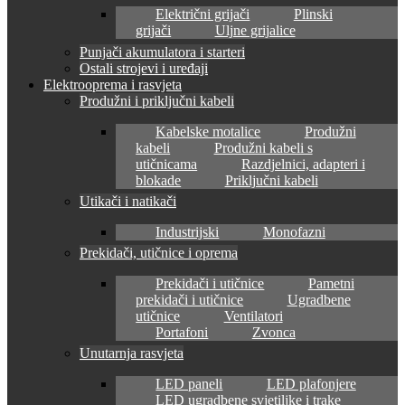
Električni grijači
Plinski
grijači
Uljne grijalice
Punjači akumulatora i starteri
Ostali strojevi i uređaji
Elektrooprema i rasvjeta
Produžni i priključni kabeli
Kabelske motalice
Produžni
kabeli
Produžni kabeli s
utičnicama
Razdjelnici, adapteri i
blokade
Priključni kabeli
Utikači i natikači
Industrijski
Monofazni
Prekidači, utičnice i oprema
Prekidači i utičnice
Pametni
prekidači i utičnice
Ugradbene
utičnice
Ventilatori
Portafoni
Zvonca
Unutarnja rasvjeta
LED paneli
LED plafonjere
LED ugradbene svjetiljke i trake