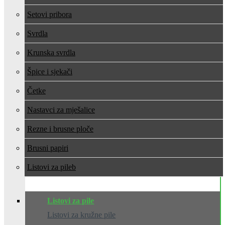
Setovi pribora
Svrdla
Krunska svrdla
Špice i sjekači
Četke
Nastavci za mješalice
Rezne i brusne ploče
Brusni papiri
Listovi za pile
Listovi za pile
Listovi za kružne pile