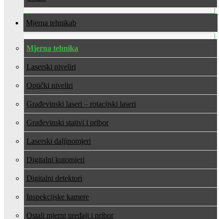
Mjerna tehnika
Mjerna tehnika
Laserski niveliri
Optički niveliri
Građevinski laseri – rotacijski laseri
Građevinski stativi i pribor
Laserski daljinomjeri
Digitalni kutomjeri
Digitalni detektori
Inspekcijske kamere
Ostali mjerni uređaji i pribor