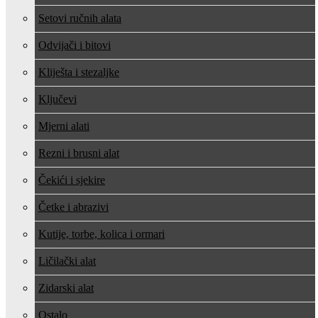
Setovi ručnih alata
Odvijači i bitovi
Kliješta i stezaljke
Ključevi
Mjerni alati
Rezni i brusni alat
Čekići i sjekire
Četke i abrazivi
Kutije, torbe, kolica i ormari
Ličilački alat
Zidarski alat
Ostalo