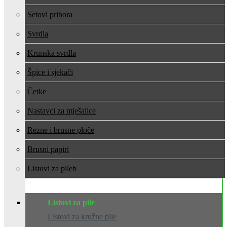
Setovi pribora
Svrdla
Krunska svrdla
Špice i sjekači
Četke
Nastavci za mješalice
Rezne i brusne ploče
Brusni papiri
Listovi za pile
Listovi za pile
Listovi za kružne pile