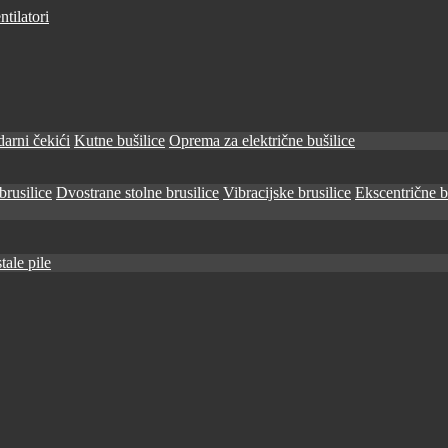
tilatori
arni čekići
Kutne bušilice
Oprema za električne bušilice
brusilice
Dvostrane stolne brusilice
Vibracijske brusilice
Ekscentrične b
tale pile