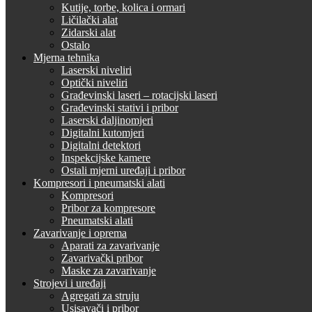
Kutije, torbe, kolica i ormari
Ličilački alat
Zidarski alat
Ostalo
Mjerna tehnika
Laserski niveliri
Optički niveliri
Građevinski laseri – rotacijski laseri
Građevinski stativi i pribor
Laserski daljinomjeri
Digitalni kutomjeri
Digitalni detektori
Inspekcijske kamere
Ostali mjerni uređaji i pribor
Kompresori i pneumatski alati
Kompresori
Pribor za kompresore
Pneumatski alati
Zavarivanje i oprema
Aparati za zavarivanje
Zavarivački pribor
Maske za zavarivanje
Strojevi i uređaji
Agregati za struju
Usisavači i pribor