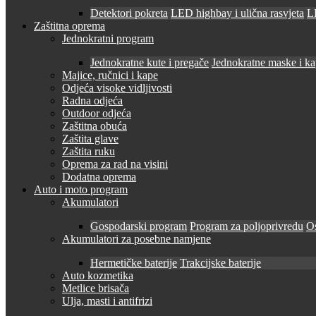
Detektori pokreta
LED highbay i ulična rasvjeta
LE
Zaštitna oprema
Jednokratni program
Jednokratne kute i pregače
Jednokratne maske i k
Majice, ručnici i kape
Odjeća visoke vidljivosti
Radna odjeća
Outdoor odjeća
Zaštitna obuća
Zaštita glave
Zaštita ruku
Oprema za rad na visini
Dodatna oprema
Auto i moto program
Akumulatori
Gospodarski program
Program za poljoprivredu
O
Akumulatori za posebne namjene
Hermetičke baterije
Trakcijske baterije
Auto kozmetika
Metlice brisača
Ulja, masti i antifrizi