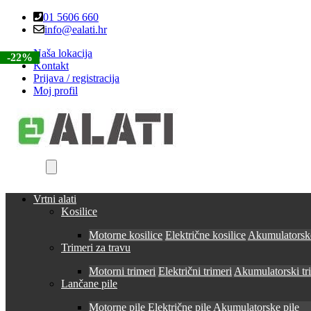
Skip
Skip
01 5606 660
to
to
info@ealati.hr
navigation
content
Naša lokacija
-22%
-22%
-39%
-22%
Kontakt
Prijava / registracija
Moj profil
Vrtni alati
Kosilice
Motorne kosilice
Električne kosilice
Akumulatorske
Trimeri za travu
Motorni trimeri
Električni trimeri
Akumulatorski tr
Lančane pile
Motorne pile
Električne pile
Akumulatorske pile