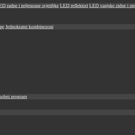
D radne i prijenosne svjetiljke
LED reflektori
LED vanjske zidne i stro
ape
Jednokratni kombinezoni
sobni program