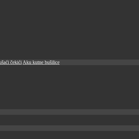
šaći čekići
Aku kutne bušilice