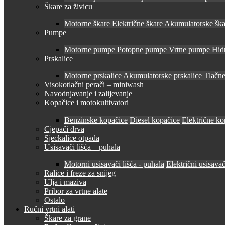
Škare za živicu
Motorne škare
Električne škare
Akumulatorske ška
Pumpe
Motorne pumpe
Potopne pumpe
Vrtne pumpe
Hid
Prskalice
Motorne prskalice
Akumulatorske prskalice
Tlačne
Visokotlačni perači – miniwash
Navodnjavanje i zalijevanje
Kopačice i motokultivatori
Benzinske kopačice
Diesel kopačice
Električne ko
Cjepači drva
Sjeckalice otpada
Usisavači lišća – puhala
Motorni usisavači lišća - puhala
Električni usisavač
Ralice i freze za snijeg
Ulja i maziva
Pribor za vrtne alate
Ostalo
Ručni vrtni alati
Škare za grane