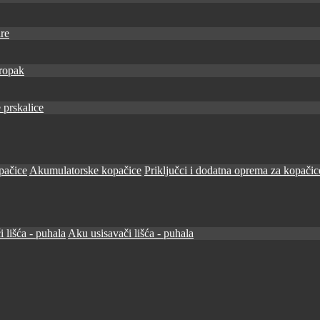
re
ropak
 prskalice
pačice
Akumulatorske kopačice
Priključci i dodatna oprema za kopačic
i lišća - puhala
Aku usisavači lišća - puhala