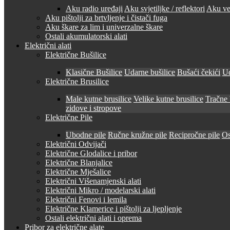
Aku radio uređaji
Aku svjetiljke / reflektori
Aku ven
Aku pištolji za brtvljenje i čistači fuga
Aku škare za lim i univerzalne škare
Ostali akumulatorski alati
Električni alati
Električne Bušilice
Klasične Bušilice
Udarne bušilice
Bušaći čekići
Ud
Električne Brusilice
Male kutne brusilice
Velike kutne brusilice
Tračne 
zidove i stropove
Električne Pile
Ubodne pile
Ručne kružne pile
Recipročne pile
Os
Električni Odvijači
Električne Glodalice i pribor
Električne Blanjalice
Električne Mješalice
Električni Višenamjenski alati
Električni Mikro / modelarski alati
Električni Fenovi i lemila
Električne Klamerice i pištolji za ljepljenje
Ostali električni alati i oprema
Pribor za električne alate