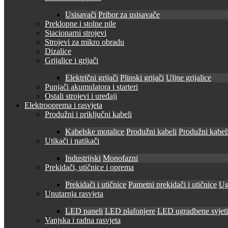
Usisavači
Pribor za usisavače
Preklopne i stolne pile
Stacionarni strojevi
Strojevi za mikro obradu
Dizalice
Grijalice i grijači
Električni grijači
Plinski grijači
Uljne grijalice
Punjači akumulatora i starteri
Ostali strojevi i uređaji
Elektrooprema i rasvjeta
Produžni i priključni kabeli
Kabelske motalice
Produžni kabeli
Produžni kabeli
Utikači i natikači
Industrijski
Monofazni
Prekidači, utičnice i oprema
Prekidači i utičnice
Pametni prekidači i utičnice
Ug
Unutarnja rasvjeta
LED paneli
LED plafonjere
LED ugradbene svjetil
Vanjska i radna rasvjeta