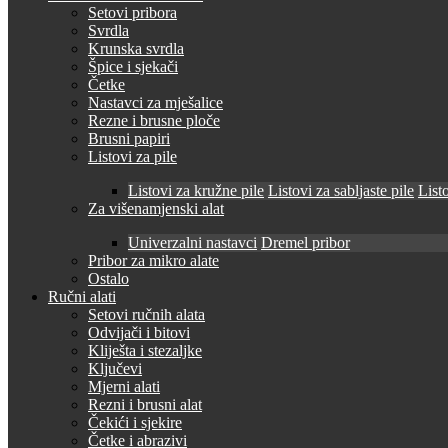
Setovi pribora
Svrdla
Krunska svrdla
Špice i sjekači
Četke
Nastavci za mješalice
Rezne i brusne ploče
Brusni papiri
Listovi za pile
Listovi za kružne pile
Listovi za sabljaste pile
Listo
Za višenamjenski alat
Univerzalni nastavci
Dremel pribor
Pribor za mikro alate
Ostalo
Ručni alati
Setovi ručnih alata
Odvijači i bitovi
Kliješta i stezaljke
Ključevi
Mjerni alati
Rezni i brusni alat
Čekići i sjekire
Četke i abrazivi