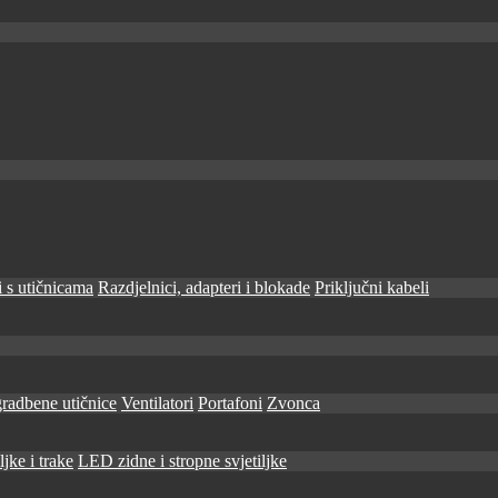
 s utičnicama
Razdjelnici, adapteri i blokade
Priključni kabeli
radbene utičnice
Ventilatori
Portafoni
Zvonca
jke i trake
LED zidne i stropne svjetiljke