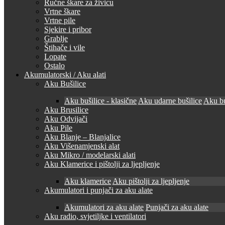
Ručne škare za živicu
Vrtne škare
Vrtne pile
Sjekire i pribor
Grablje
Štihače i vile
Lopate
Ostalo
Akumulatorski / Aku alati
Aku Bušilice
Aku bušilice - klasične
Aku udarne bušilice
Aku bu
Aku Brusilice
Aku Odvijači
Aku Pile
Aku Blanje – Blanjalice
Aku Višenamjenski alat
Aku Mikro / modelarski alati
Aku Klamerice i pištolji za ljepljenje
Aku klamerice
Aku pištolji za ljepljenje
Akumulatori i punjači za aku alate
Akumulatori za aku alate
Punjači za aku alate
Aku radio, svjetiljke i ventilatori