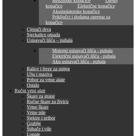
Benzinske kopačice
Diesel
kopačice
Električne kopačice
Akumulatorske kopačice
Priključci i dodatna oprema za
kopačice
Cjepači drva
Sjeckalice otpada
Usisavači lišća – puhala
Motorni usisavači lišća - puhala
Električni usisavači lišća - puhala
Aku usisavači lišća - puhala
Ralice i freze za snijeg
Ulja i maziva
Pribor za vrtne alate
Ostalo
Ručni vrtni alati
Škare za grane
Ručne škare za živicu
Vrtne škare
Vrtne pile
Sjekire i pribor
Grablje
Štihače i vile
Lopate