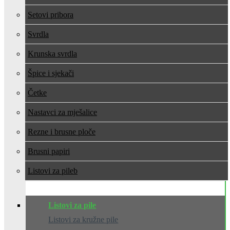
Setovi pribora
Svrdla
Krunska svrdla
Špice i sjekači
Četke
Nastavci za mješalice
Rezne i brusne ploče
Brusni papiri
Listovi za pile
Listovi za pile
Listovi za kružne pile