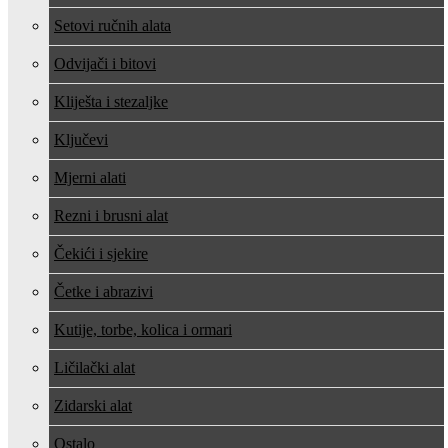
Setovi ručnih alata
Odvijači i bitovi
Kliješta i stezaljke
Ključevi
Mjerni alati
Rezni i brusni alat
Čekići i sjekire
Četke i abrazivi
Kutije, torbe, kolica i ormari
Ličilački alat
Zidarski alat
Ostalo