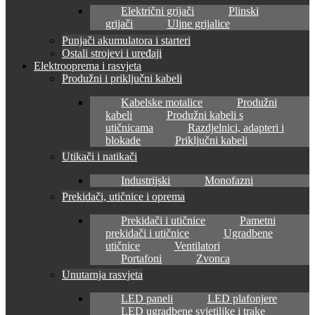
Električni grijači
Plinski
grijači
Uljne grijalice
Punjači akumulatora i starteri
Ostali strojevi i uređaji
Elektrooprema i rasvjeta
Produžni i priključni kabeli
Kabelske motalice
Produžni
kabeli
Produžni kabeli s
utičnicama
Razdjelnici, adapteri i
blokade
Priključni kabeli
Utikači i natikači
Industrijski
Monofazni
Prekidači, utičnice i oprema
Prekidači i utičnice
Pametni
prekidači i utičnice
Ugradbene
utičnice
Ventilatori
Portafoni
Zvonca
Unutarnja rasvjeta
LED paneli
LED plafonjere
LED ugradbene svjetiljke i trake