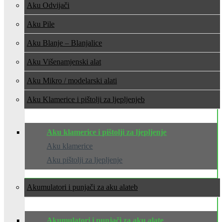
Aku Odvijači
Aku Pile
Aku Blanje – Blanjalice
Aku Višenamjenski alat
Aku Mikro / modelarski alati
Aku Klamerice i pištolji za ljepljenje
Aku klamerice i pištolji za ljepljenje
Aku klamerice
Aku pištolji za ljepljenje
Akumulatori i punjači za aku alate
Akumulatori i punjači za aku alate