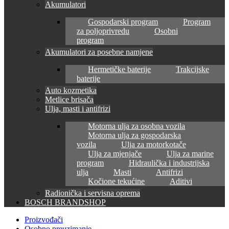
Akumulatori
Gospodarski program
Program
za poljoprivredu
Osobni
program
Akumulatori za posebne namjene
Hermetičke baterije
Trakcijske
baterije
Auto kozmetika
Metlice brisača
Ulja, masti i antifrizi
Motorna ulja za osobna vozila
Motorna ulja za gospodarska
vozila
Ulja za motorkotače
Ulja za mjenjače
Ulja za marine
program
Hidraulička i industrijska
ulja
Masti
Antifrizi
Kočione tekućine
Aditivi
Radionička i servisna oprema
BOSCH BRANDSHOP
Proizvođači
Osobno preuzimanje