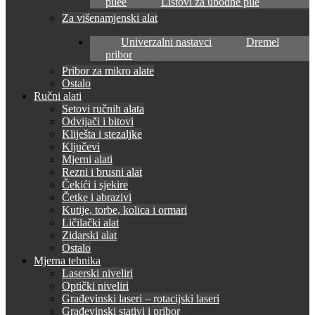
pilee
Listovi za ubodne pile
Za višenamjenski alat
Univerzalni nastavci
Dremel
pribor
Pribor za mikro alate
Ostalo
Ručni alati
Setovi ručnih alata
Odvijači i bitovi
Kliješta i stezaljke
Ključevi
Mjerni alati
Rezni i brusni alat
Čekići i sjekire
Četke i abrazivi
Kutije, torbe, kolica i ormari
Ličilački alat
Zidarski alat
Ostalo
Mjerna tehnika
Laserski niveliri
Optički niveliri
Građevinski laseri – rotacijski laseri
Građevinski stativi i pribor