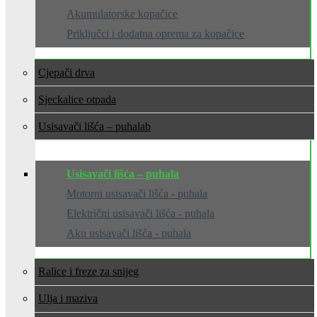
Akumulatorske kopačice
Priključci i dodatna oprema za kopačice
Cjepači drva
Sjeckalice otpada
Usisavači lišća – puhala
Usisavači lišća – puhala
Motorni usisavači lišća - puhala
Električni usisavači lišća - puhala
Aku usisavači lišća - puhala
Ralice i freze za snijeg
Ulja i maziva