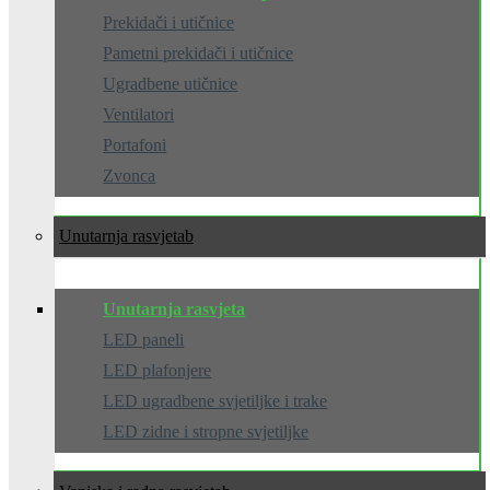
Prekidači i utičnice
Pametni prekidači i utičnice
Ugradbene utičnice
Ventilatori
Portafoni
Zvonca
Unutarnja rasvjeta
Unutarnja rasvjeta
LED paneli
LED plafonjere
LED ugradbene svjetiljke i trake
LED zidne i stropne svjetiljke