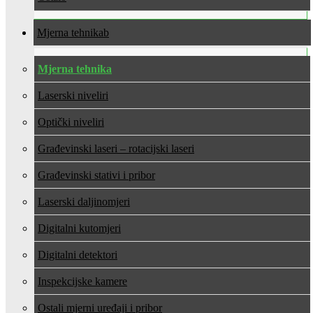
Mjerna tehnika
Mjerna tehnika
Laserski niveliri
Optički niveliri
Građevinski laseri – rotacijski laseri
Građevinski stativi i pribor
Laserski daljinomjeri
Digitalni kutomjeri
Digitalni detektori
Inspekcijske kamere
Ostali mjerni uređaji i pribor