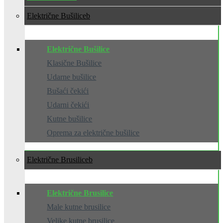
Električne Bušilice
Električne Bušilice
Klasične Bušilice
Udarne bušilice
Bušaći čekići
Udarni čekići
Kutne bušilice
Oprema za električne bušilice
Električne Brusilice
Električne Brusilice
Male kutne brusilice
Velike kutne brusilice