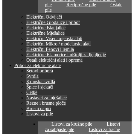
pile
Recipročne pile
Ostale
pile
Električni Odvijači
Električne Glodalice i pribor
Električne Blanjalice
Električne Mješalice
Električni Višenamjenski alati
Električni Mikro / modelarski alati
Električni Fenovi i lemila
Električne Klamerice i pištolji za ljepljenje
Ostali električni alati i oprema
Pribor za električne alate
Setovi pribora
Svrdla
Krunska svrdla
Špice i sjekači
Četke
Nastavci za mješalice
Rezne i brusne ploče
Brusni papiri
Listovi za pile
Listovi za kružne pile
Listovi
za sabljaste pile
Listovi za tračne