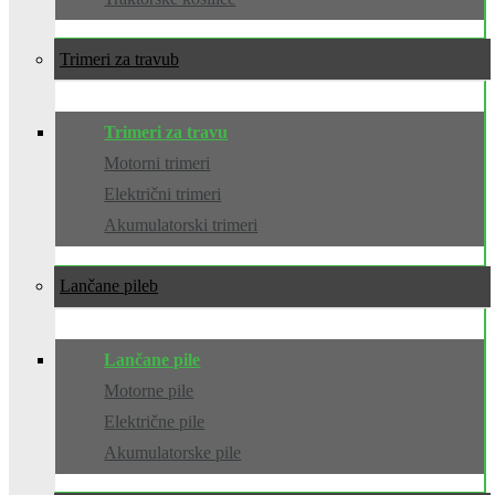
Trimeri za travu
Trimeri za travu
Motorni trimeri
Električni trimeri
Akumulatorski trimeri
Lančane pile
Lančane pile
Motorne pile
Električne pile
Akumulatorske pile