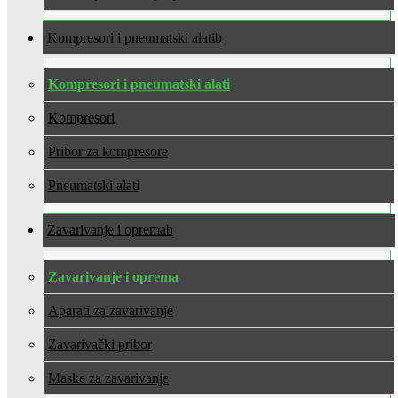
Kompresori i pneumatski alati
Kompresori i pneumatski alati
Kompresori
Pribor za kompresore
Pneumatski alati
Zavarivanje i oprema
Zavarivanje i oprema
Aparati za zavarivanje
Zavarivački pribor
Maske za zavarivanje