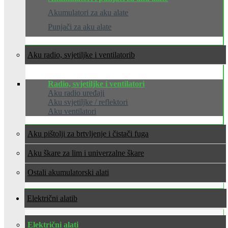
Akumulatori za aku alate
Punjači za aku alate
Aku radio, svjetiljke i ventilatori
Radio, svjetiljke i ventilatori
Aku radio uređaji
Aku svjetiljke / reflektori
Aku ventilatori
Aku pištolji za brtvljenje i čistači fuga
Aku škare za lim i univerzalne škare
Ostali akumulatorski alati
Električni alati
Električni alati