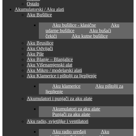
Ostalo
Akumulatorski / Aku alati
Aku Bušilice
Aku bušilice - klasične
Aku
udarne bušilice
Aku bušaći
čekići
Aku kutne bušilice
Aku Brusilice
Aku Odvijači
Aku Pile
Aku Blanje – Blanjalice
Aku Višenamjenski alat
Aku Mikro / modelarski alati
Aku Klamerice i pištolji za ljepljenje
Aku klamerice
Aku pištolji za
ljepljenje
Akumulatori i punjači za aku alate
Akumulatori za aku alate
Punjači za aku alate
Aku radio, svjetiljke i ventilatori
Aku radio uređaji
Aku