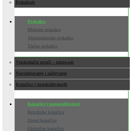
Prskalice
Prskalice
Motorne prskalice
Akumulatorske prskalice
Tlačne prskalice
Visokotlačni perači – miniwash
Navodnjavanje i zalijevanje
Kopačice i motokultivatori
Kopačice i motokultivatori
Benzinske kopačice
Diesel kopačice
Električne kopačice