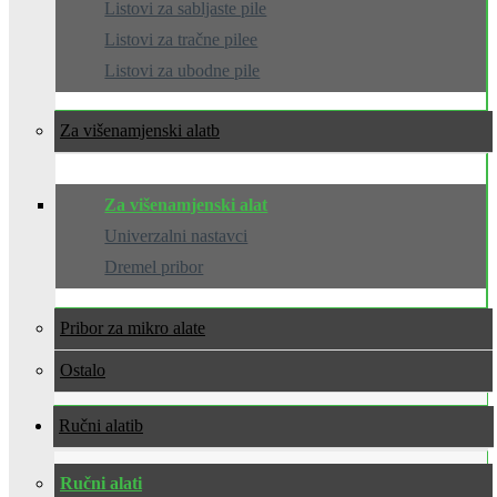
Listovi za sabljaste pile
Listovi za tračne pilee
Listovi za ubodne pile
Za višenamjenski alat
Za višenamjenski alat
Univerzalni nastavci
Dremel pribor
Pribor za mikro alate
Ostalo
Ručni alati
Ručni alati