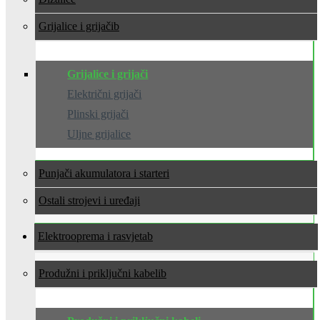
Grijalice i grijači
Grijalice i grijači
Električni grijači
Plinski grijači
Uljne grijalice
Punjači akumulatora i starteri
Ostali strojevi i uređaji
Elektrooprema i rasvjeta
Produžni i priključni kabeli