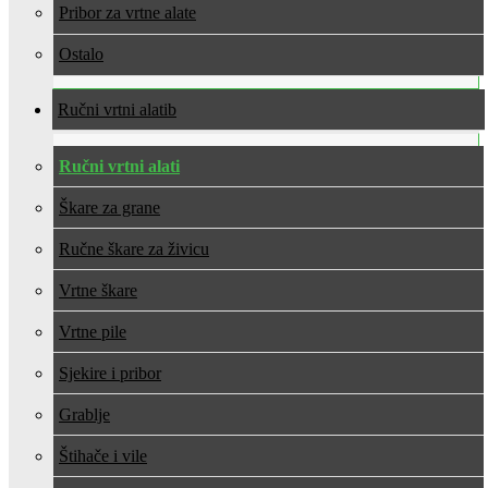
Pribor za vrtne alate
Ostalo
Ručni vrtni alati
Ručni vrtni alati
Škare za grane
Ručne škare za živicu
Vrtne škare
Vrtne pile
Sjekire i pribor
Grablje
Štihače i vile