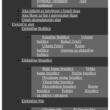
svjetiljke / reflektori
Aku
ventilatori
Aku pištolji za brtvljenje i čistači fuga
Aku škare za lim i univerzalne škare
Ostali akumulatorski alati
Električni alati
Električne Bušilice
Klasične Bušilice
Udarne
bušilice
Bušaći čekići
Udarni čekići
Kutne
bušilice
Oprema za električne
bušilice
Električne Brusilice
Male kutne brusilice
Velike
kutne brusilice
Tračne brusilice
Dvostrane stolne brusilice
Vibracijske brusilice
Ekscentrične brusilice
Ravne
brusilice
Polirke
Brusilice
za zidove i stropove
Električne Pile
Ubodne pile
Ručne kružne