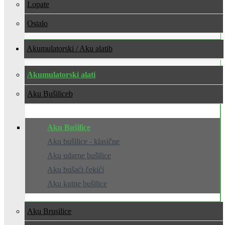
Lopate
Ostalo
Akumulatorski / Aku alati
Akumulatorski alati
Aku Bušilice
Aku Bušilice
Aku bušilice - klasične
Aku udarne bušilice
Aku bušaći čekići
Aku kutne bušilice
Aku Brusilice