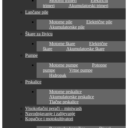
Motorni trimeri
Električni
trimeri
Akumulatorski trimeri
Lančane pile
Motorne pile
Električne pile
Akumulatorske pile
Škare za živicu
Motorne škare
Električne
škare
Akumulatorske škare
Pumpe
Motorne pumpe
Potopne
pumpe
Vrtne pumpe
Hidropak
Prskalice
Motorne prskalice
Akumulatorske prskalice
Tlačne prskalice
Visokotlačni perači – miniwash
Navodnjavanje i zalijevanje
Kopačice i motokultivatori