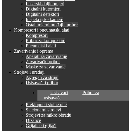
Laserski daljinomjeri
Digitalni kutomjeri
Digitalni detektori
Inspekcijske kamere
Ostali mjerni uređaji i pribor
Kompresori i pneumatski alati
Kompresori
Pribor za kompresore
Pneumatski alati
Zavarivanje i oprema
Aparati za zavarivanje
Zavarivački pribor
Maske za zavarivanje
Strojevi i uređaji
Agregati za struju
Usisavači i pribor
Usisavači
Pribor za
usisavače
Preklopne i stolne pile
Stacionarni strojevi
Strojevi za mikro obradu
Dizalice
Grijalice i grijači