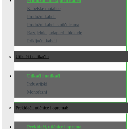
Produžni i priključni kabeli
Kabelske motalice
Produžni kabeli
Produžni kabeli s utičnicama
Razdjelnici, adapteri i blokade
Priključni kabeli
Utikači i natikači
Utikači i natikači
Industrijski
Monofazni
Prekidači, utičnice i oprema
Prekidači, utičnice i oprema