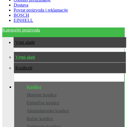
Dostava
Povrat proizvoda i reklamacije
BOSCH
EINHELL
Kategorije proizvoda
Vrtni alati
Vrtni alati
Kosilice
Kosilice
Motorne kosilice
Električne kosilice
Akumulatorske kosilice
Ručne kosilice
Traktorske kosilice