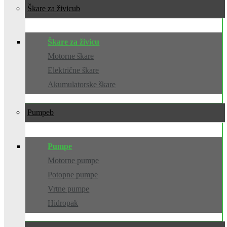
Škare za živicu
Škare za živicu
Motorne škare
Električne škare
Akumulatorske škare
Pumpe
Pumpe
Motorne pumpe
Potopne pumpe
Vrtne pumpe
Hidropak