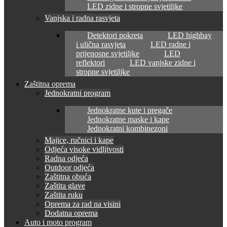
LED zidne i stropne svjetiljke
Vanjska i radna rasvjeta
Detektori pokreta
LED highbay
i ulična rasvjeta
LED radne i
prijenosne svjetiljke
LED
reflektori
LED vanjske zidne i
stropne svjetiljke
Zaštitna oprema
Jednokratni program
Jednokratne kute i pregače
Jednokratne maske i kape
Jednokratni kombinezoni
Majice, ručnici i kape
Odjeća visoke vidljivosti
Radna odjeća
Outdoor odjeća
Zaštitna obuća
Zaštita glave
Zaštita ruku
Oprema za rad na visini
Dodatna oprema
Auto i moto program