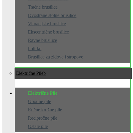
Tračne brusilice
Dvostrane stolne brusilice
Vibracijske brusilice
Ekscentrične brusilice
Ravne brusilice
Polirke
Brusilice za zidove i stropove
Električne Pile
Električne Pile
Ubodne pile
Ručne kružne pile
Recipročne pile
Ostale pile