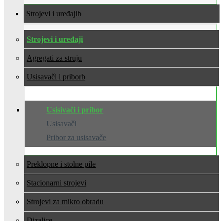
Strojevi i uređaji
Strojevi i uređaji
Agregati za struju
Usisavači i pribor
Usisivači i pribor
Usisavači
Pribor za usisavače
Preklopne i stolne pile
Stacionarni strojevi
Strojevi za mikro obradu
Dizalice