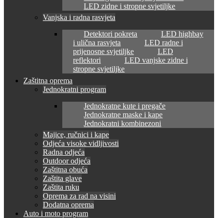
LED zidne i stropne svjetiljke
Vanjska i radna rasvjeta
Detektori pokreta
LED highbay
i ulična rasvjeta
LED radne i
prijenosne svjetiljke
LED
reflektori
LED vanjske zidne i
stropne svjetiljke
Zaštitna oprema
Jednokratni program
Jednokratne kute i pregače
Jednokratne maske i kape
Jednokratni kombinezoni
Majice, ručnici i kape
Odjeća visoke vidljivosti
Radna odjeća
Outdoor odjeća
Zaštitna obuća
Zaštita glave
Zaštita ruku
Oprema za rad na visini
Dodatna oprema
Auto i moto program