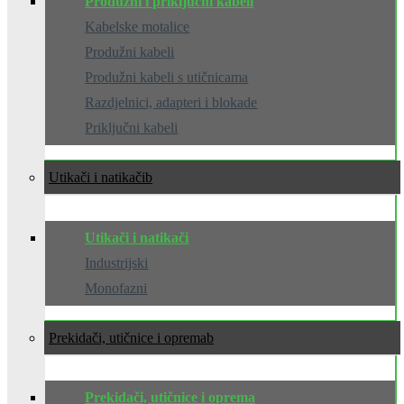
Produžni i priključni kabeli
Kabelske motalice
Produžni kabeli
Produžni kabeli s utičnicama
Razdjelnici, adapteri i blokade
Priključni kabeli
Utikači i natikači
Utikači i natikači
Industrijski
Monofazni
Prekidači, utičnice i oprema
Prekidači, utičnice i oprema