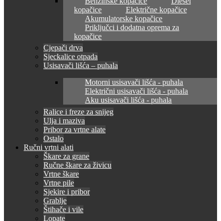
Benzinske kopačice
Diesel
kopačice
Električne kopačice
Akumulatorske kopačice
Priključci i dodatna oprema za
kopačice
Cjepači drva
Sjeckalice otpada
Usisavači lišća – puhala
Motorni usisavači lišća - puhala
Električni usisavači lišća - puhala
Aku usisavači lišća - puhala
Ralice i freze za snijeg
Ulja i maziva
Pribor za vrtne alate
Ostalo
Ručni vrtni alati
Škare za grane
Ručne škare za živicu
Vrtne škare
Vrtne pile
Sjekire i pribor
Grablje
Štihače i vile
Lopate