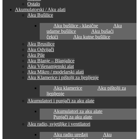
Ostalo
Akumulatorski / Aku alati
Aku Bušilice
Aku bušilice - klasične
Aku
udarne bušilice
Aku bušaći
čekići
Aku kutne bušilice
Aku Brusilice
Aku Odvijači
Aku Pile
Aku Blanje – Blanjalice
Aku Višenamjenski alat
Aku Mikro / modelarski alati
Aku Klamerice i pištolji za ljepljenje
Aku klamerice
Aku pištolji za
ljepljenje
Akumulatori i punjači za aku alate
Akumulatori za aku alate
Punjači za aku alate
Aku radio, svjetiljke i ventilatori
Aku radio uređaji
Aku