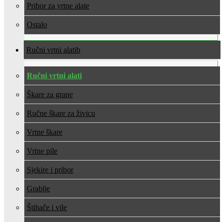
Pribor za vrtne alate
Ostalo
Ručni vrtni alati
Ručni vrtni alati
Škare za grane
Ručne škare za živicu
Vrtne škare
Vrtne pile
Sjekire i pribor
Grablje
Štihače i vile