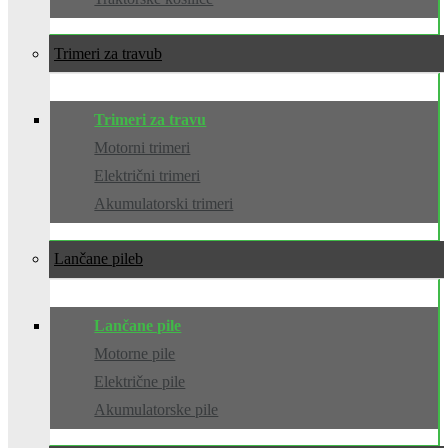
Trimeri za travu
Trimeri za travu
Motorni trimeri
Električni trimeri
Akumulatorski trimeri
Lančane pile
Lančane pile
Motorne pile
Električne pile
Akumulatorske pile