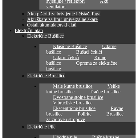
svjetiljke / reflektori
Aku
ventilatori
Aku pištolji za brtvljenje i čistači fuga
Aku škare za lim i univerzalne škare
Ostali akumulatorski alati
Električni alati
Električne Bušilice
Klasične Bušilice
Udarne
bušilice
Bušaći čekići
Udarni čekići
Kutne
bušilice
Oprema za električne
bušilice
Električne Brusilice
Male kutne brusilice
Velike
kutne brusilice
Tračne brusilice
Dvostrane stolne brusilice
Vibracijske brusilice
Ekscentrične brusilice
Ravne
brusilice
Polirke
Brusilice
za zidove i stropove
Električne Pile
Ubodne pile
Ručne kružne