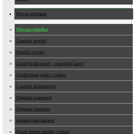
Mjerna tehnika
Mjerna tehnika
Laserski niveliri
Optički niveliri
Građevinski laseri – rotacijski laseri
Građevinski stativi i pribor
Laserski daljinomjeri
Digitalni kutomjeri
Digitalni detektori
Inspekcijske kamere
Ostali mjerni uređaji i pribor