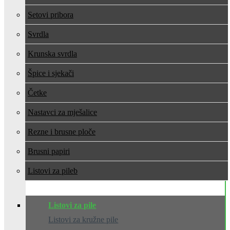
Setovi pribora
Svrdla
Krunska svrdla
Špice i sjekači
Četke
Nastavci za mješalice
Rezne i brusne ploče
Brusni papiri
Listovi za pile
Listovi za pile
Listovi za kružne pile