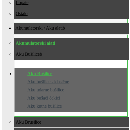
Lopate
Ostalo
Akumulatorski / Aku alati
Akumulatorski alati
Aku Bušilice
Aku Bušilice
Aku bušilice - klasične
Aku udarne bušilice
Aku bušaći čekići
Aku kutne bušilice
Aku Brusilice