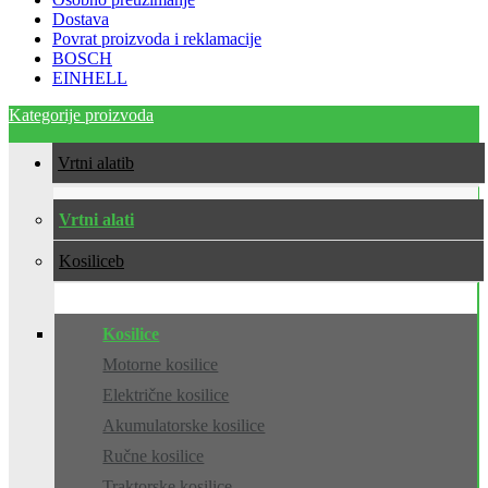
Dostava
Povrat proizvoda i reklamacije
BOSCH
EINHELL
Kategorije proizvoda
Vrtni alati
Vrtni alati
Kosilice
Kosilice
Motorne kosilice
Električne kosilice
Akumulatorske kosilice
Ručne kosilice
Traktorske kosilice