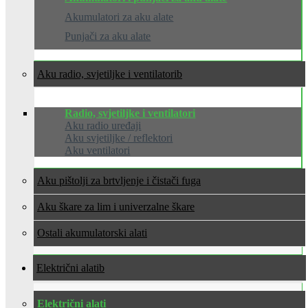
Akumulatori za aku alate
Punjači za aku alate
Aku radio, svjetiljke i ventilatori
Radio, svjetiljke i ventilatori
Aku radio uređaji
Aku svjetiljke / reflektori
Aku ventilatori
Aku pištolji za brtvljenje i čistači fuga
Aku škare za lim i univerzalne škare
Ostali akumulatorski alati
Električni alati
Električni alati