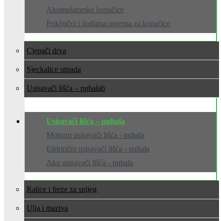
Akumulatorske kopačice
Priključci i dodatna oprema za kopačice
Cjepači drva
Sjeckalice otpada
Usisavači lišća – puhala
Usisavači lišća – puhala
Motorni usisavači lišća - puhala
Električni usisavači lišća - puhala
Aku usisavači lišća - puhala
Ralice i freze za snijeg
Ulja i maziva