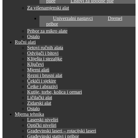
pilee
Listovi za ubodne pile
Za višenamjenski alat
Univerzalni nastavci
Dremel
pribor
Pribor za mikro alate
Ostalo
Ručni alati
Setovi ručnih alata
Odvijači i bitovi
Kliješta i stezaljke
Ključevi
Mjerni alati
Rezni i brusni alat
Čekići i sjekire
Četke i abrazivi
Kutije, torbe, kolica i ormari
Ličilački alat
Zidarski alat
Ostalo
Mjerna tehnika
Laserski niveliri
Optički niveliri
Građevinski laseri – rotacijski laseri
Građevinski stativi i pribor