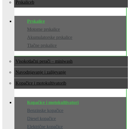
Prskalice
Prskalice
Motorne prskalice
Akumulatorske prskalice
Tlačne prskalice
Visokotlačni perači – miniwash
Navodnjavanje i zalijevanje
Kopačice i motokultivatori
Kopačice i motokultivatori
Benzinske kopačice
Diesel kopačice
Električne kopačice