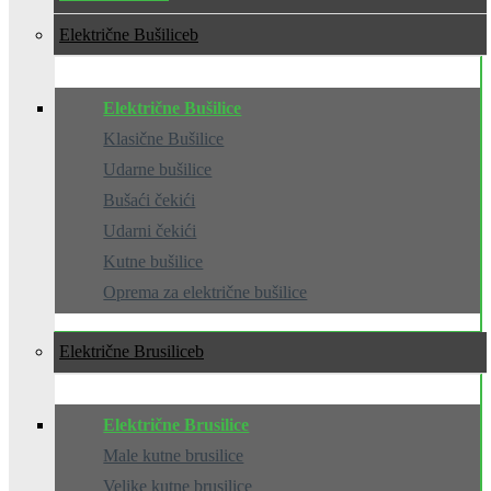
Električne Bušilice
Električne Bušilice
Klasične Bušilice
Udarne bušilice
Bušaći čekići
Udarni čekići
Kutne bušilice
Oprema za električne bušilice
Električne Brusilice
Električne Brusilice
Male kutne brusilice
Velike kutne brusilice