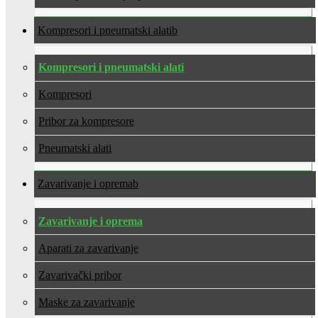
Kompresori i pneumatski alati
Kompresori i pneumatski alati
Kompresori
Pribor za kompresore
Pneumatski alati
Zavarivanje i oprema
Zavarivanje i oprema
Aparati za zavarivanje
Zavarivački pribor
Maske za zavarivanje