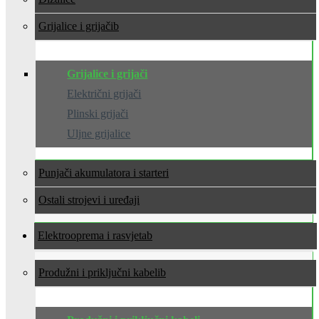
Grijalice i grijači
Grijalice i grijači
Električni grijači
Plinski grijači
Uljne grijalice
Punjači akumulatora i starteri
Ostali strojevi i uređaji
Elektrooprema i rasvjeta
Produžni i priključni kabeli