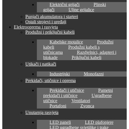
Električni grijači
Plinski
grijači
Uljne grijalice
Punjači akumulatora i starteri
Ostali strojevi i uređaji
Elektrooprema i rasvjeta
Produžni i priključni kabeli
Kabelske motalice
Produžni
kabeli
Produžni kabeli s
utičnicama
Razdjelnici, adapteri i
blokade
Priključni kabeli
Utikači i natikači
Industrijski
Monofazni
Prekidači, utičnice i oprema
Prekidači i utičnice
Pametni
prekidači i utičnice
Ugradbene
utičnice
Ventilatori
Portafoni
Zvonca
Unutarnja rasvjeta
LED paneli
LED plafonjere
LED ugradbene svjetiljke i trake