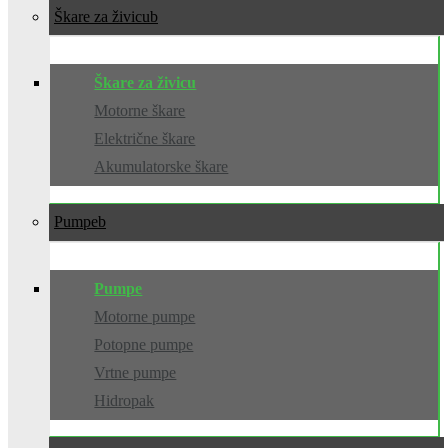
Škare za živicu
Škare za živicu
Motorne škare
Električne škare
Akumulatorske škare
Pumpe
Pumpe
Motorne pumpe
Potopne pumpe
Vrtne pumpe
Hidropak