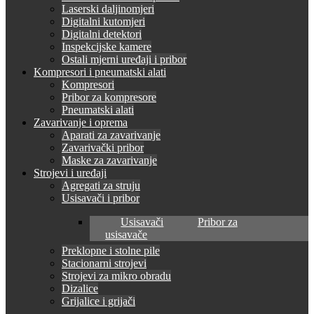
Laserski daljinomjeri
Digitalni kutomjeri
Digitalni detektori
Inspekcijske kamere
Ostali mjerni uređaji i pribor
Kompresori i pneumatski alati
Kompresori
Pribor za kompresore
Pneumatski alati
Zavarivanje i oprema
Aparati za zavarivanje
Zavarivački pribor
Maske za zavarivanje
Strojevi i uređaji
Agregati za struju
Usisavači i pribor
Usisavači
Pribor za
usisavače
Preklopne i stolne pile
Stacionarni strojevi
Strojevi za mikro obradu
Dizalice
Grijalice i grijači