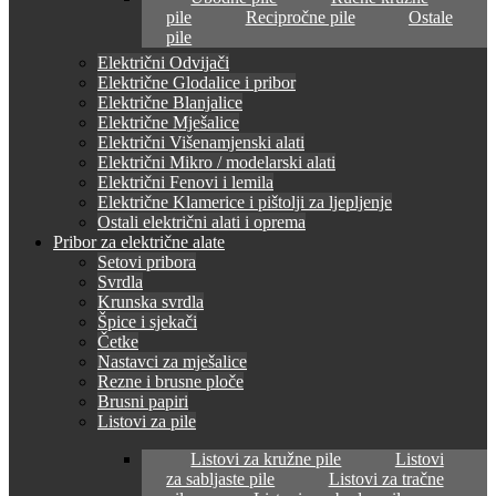
pile
Recipročne pile
Ostale
pile
Električni Odvijači
Električne Glodalice i pribor
Električne Blanjalice
Električne Mješalice
Električni Višenamjenski alati
Električni Mikro / modelarski alati
Električni Fenovi i lemila
Električne Klamerice i pištolji za ljepljenje
Ostali električni alati i oprema
Pribor za električne alate
Setovi pribora
Svrdla
Krunska svrdla
Špice i sjekači
Četke
Nastavci za mješalice
Rezne i brusne ploče
Brusni papiri
Listovi za pile
Listovi za kružne pile
Listovi
za sabljaste pile
Listovi za tračne