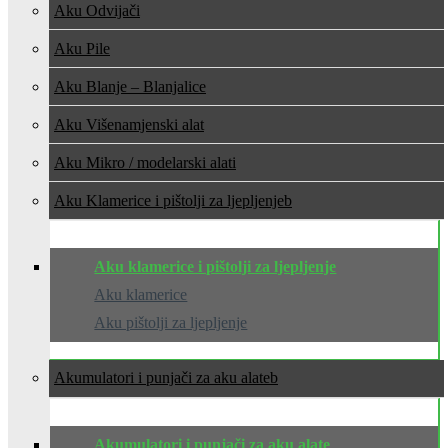
Aku Odvijači
Aku Pile
Aku Blanje – Blanjalice
Aku Višenamjenski alat
Aku Mikro / modelarski alati
Aku Klamerice i pištolji za ljepljenje
Aku klamerice i pištolji za ljepljenje
Aku klamerice
Aku pištolji za ljepljenje
Akumulatori i punjači za aku alate
Akumulatori i punjači za aku alate