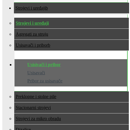
Strojevi i uređaji
Strojevi i uređaji
Agregati za struju
Usisavači i pribor
Usisivači i pribor
Usisavači
Pribor za usisavače
Preklopne i stolne pile
Stacionarni strojevi
Strojevi za mikro obradu
Dizalice