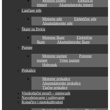
Motorni trimeri
Električni
trimeri
Akumulatorski trimeri
Lančane pile
Motorne pile
Električne pile
Akumulatorske pile
Škare za živicu
Motorne škare
Električne
škare
Akumulatorske škare
Pumpe
Motorne pumpe
Potopne
pumpe
Vrtne pumpe
Hidropak
Prskalice
Motorne prskalice
Akumulatorske prskalice
Tlačne prskalice
Visokotlačni perači – miniwash
Navodnjavanje i zalijevanje
Kopačice i motokultivatori