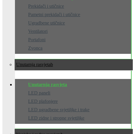
Prekidači i utičnice
Pametni prekidači i utičnice
Ugradbene utičnice
Ventilatori
Portafoni
Zvonca
Unutarnja rasvjeta
Unutarnja rasvjeta
LED paneli
LED plafonjere
LED ugradbene svjetiljke i trake
LED zidne i stropne svjetiljke