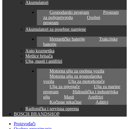
Akumulatori
Gospodarski program
Program
za poljoprivredu
Osobni
program
Akumulatori za posebne namjene
Hermetičke baterije
Trakcijske
baterije
Auto kozmetika
Metlice brisača
Ulja, masti i antifrizi
Motorna ulja za osobna vozila
Motorna ulja za gospodarska
vozila
Ulja za motorkotače
Ulja za mjenjače
Ulja za marine
program
Hidraulička i industrijska
ulja
Masti
Antifrizi
Kočione tekućine
Aditivi
Radionička i servisna oprema
BOSCH BRANDSHOP
Proizvođači
Osobno preuzimanje