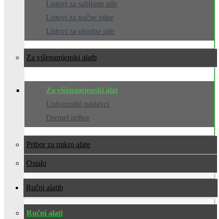
Listovi za sabljaste pile
Listovi za tračne pilee
Listovi za ubodne pile
Za višenamjenski alat
Za višenamjenski alat
Univerzalni nastavci
Dremel pribor
Pribor za mikro alate
Ostalo
Ručni alati
Ručni alati