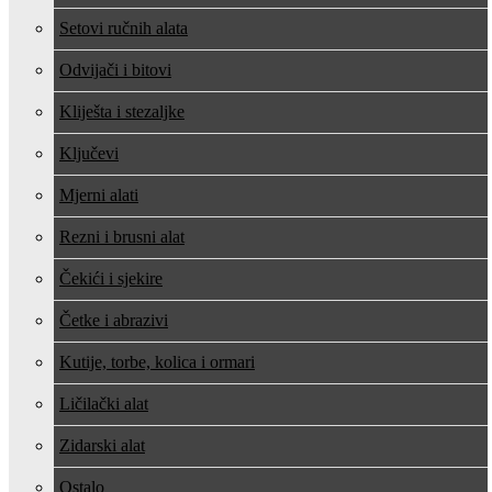
Setovi ručnih alata
Odvijači i bitovi
Kliješta i stezaljke
Ključevi
Mjerni alati
Rezni i brusni alat
Čekići i sjekire
Četke i abrazivi
Kutije, torbe, kolica i ormari
Ličilački alat
Zidarski alat
Ostalo