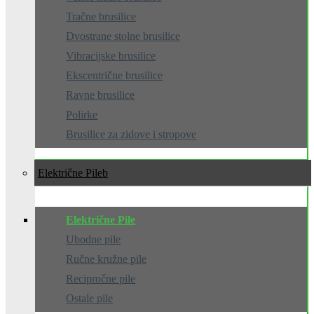
Tračne brusilice
Dvostrane stolne brusilice
Vibracijske brusilice
Ekscentrične brusilice
Ravne brusilice
Polirke
Brusilice za zidove i stropove
Električne Pile
Električne Pile
Ubodne pile
Ručne kružne pile
Recipročne pile
Ostale pile