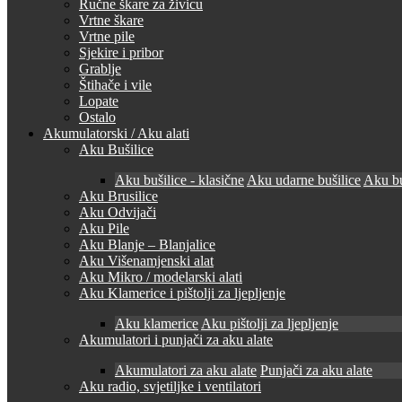
Ručne škare za živicu
Vrtne škare
Vrtne pile
Sjekire i pribor
Grablje
Štihače i vile
Lopate
Ostalo
Akumulatorski / Aku alati
Aku Bušilice
Aku bušilice - klasične
Aku udarne bušilice
Aku bu
Aku Brusilice
Aku Odvijači
Aku Pile
Aku Blanje – Blanjalice
Aku Višenamjenski alat
Aku Mikro / modelarski alati
Aku Klamerice i pištolji za ljepljenje
Aku klamerice
Aku pištolji za ljepljenje
Akumulatori i punjači za aku alate
Akumulatori za aku alate
Punjači za aku alate
Aku radio, svjetiljke i ventilatori