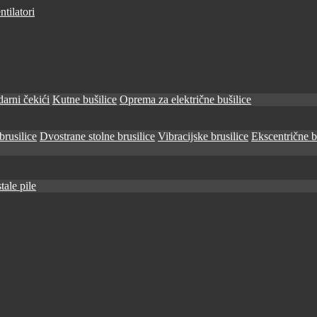
tilatori
arni čekići
Kutne bušilice
Oprema za električne bušilice
brusilice
Dvostrane stolne brusilice
Vibracijske brusilice
Ekscentrične b
tale pile