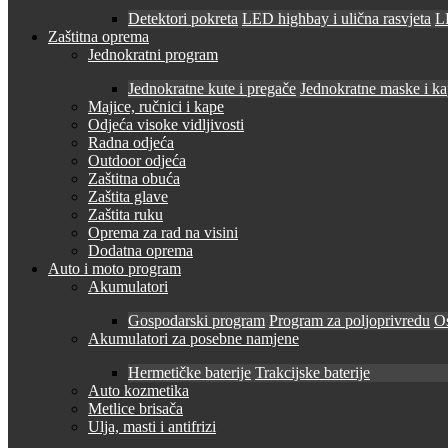
Detektori pokreta
LED highbay i ulična rasvjeta
LE
Zaštitna oprema
Jednokratni program
Jednokratne kute i pregače
Jednokratne maske i k
Majice, ručnici i kape
Odjeća visoke vidljivosti
Radna odjeća
Outdoor odjeća
Zaštitna obuća
Zaštita glave
Zaštita ruku
Oprema za rad na visini
Dodatna oprema
Auto i moto program
Akumulatori
Gospodarski program
Program za poljoprivredu
O
Akumulatori za posebne namjene
Hermetičke baterije
Trakcijske baterije
Auto kozmetika
Metlice brisača
Ulja, masti i antifrizi