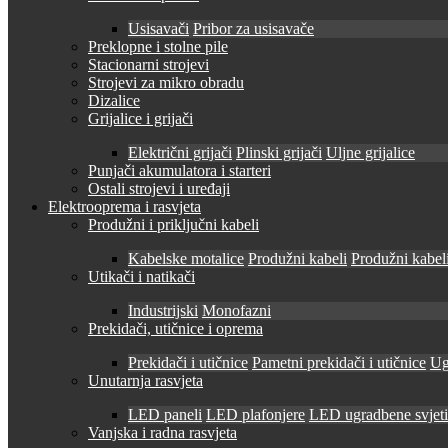
Usisavači
Pribor za usisavače
Preklopne i stolne pile
Stacionarni strojevi
Strojevi za mikro obradu
Dizalice
Grijalice i grijači
Električni grijači
Plinski grijači
Uljne grijalice
Punjači akumulatora i starteri
Ostali strojevi i uređaji
Elektrooprema i rasvjeta
Produžni i priključni kabeli
Kabelske motalice
Produžni kabeli
Produžni kabeli
Utikači i natikači
Industrijski
Monofazni
Prekidači, utičnice i oprema
Prekidači i utičnice
Pametni prekidači i utičnice
Ug
Unutarnja rasvjeta
LED paneli
LED plafonjere
LED ugradbene svjetil
Vanjska i radna rasvjeta