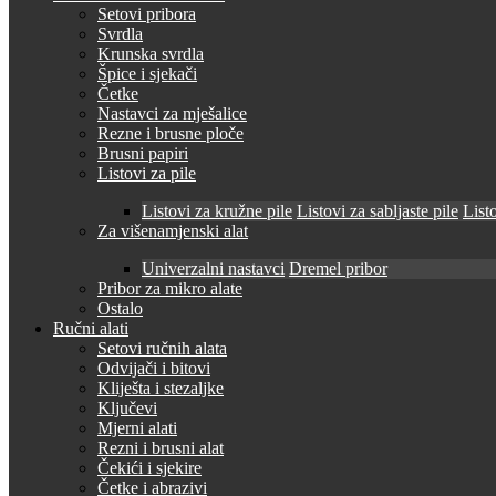
Setovi pribora
Svrdla
Krunska svrdla
Špice i sjekači
Četke
Nastavci za mješalice
Rezne i brusne ploče
Brusni papiri
Listovi za pile
Listovi za kružne pile
Listovi za sabljaste pile
Listo
Za višenamjenski alat
Univerzalni nastavci
Dremel pribor
Pribor za mikro alate
Ostalo
Ručni alati
Setovi ručnih alata
Odvijači i bitovi
Kliješta i stezaljke
Ključevi
Mjerni alati
Rezni i brusni alat
Čekići i sjekire
Četke i abrazivi