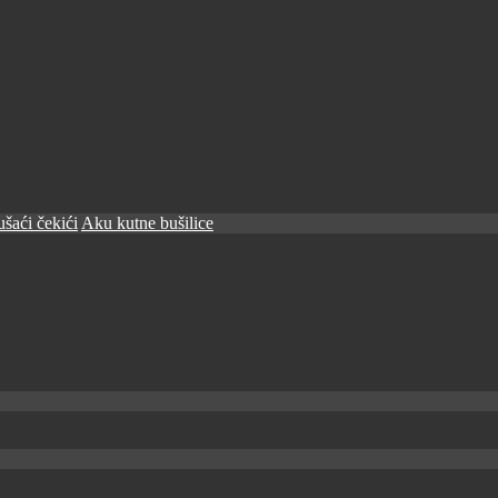
šaći čekići
Aku kutne bušilice