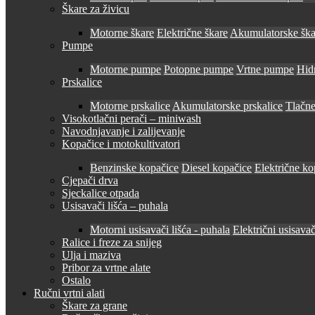
Škare za živicu
Motorne škare
Električne škare
Akumulatorske ška
Pumpe
Motorne pumpe
Potopne pumpe
Vrtne pumpe
Hid
Prskalice
Motorne prskalice
Akumulatorske prskalice
Tlačne
Visokotlačni perači – miniwash
Navodnjavanje i zalijevanje
Kopačice i motokultivatori
Benzinske kopačice
Diesel kopačice
Električne ko
Cjepači drva
Sjeckalice otpada
Usisavači lišća – puhala
Motorni usisavači lišća - puhala
Električni usisavač
Ralice i freze za snijeg
Ulja i maziva
Pribor za vrtne alate
Ostalo
Ručni vrtni alati
Škare za grane