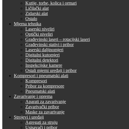
Kutije, torbe, kolica i ormari
Ličilački alat
Zidarski alat
Ostalo
Mjerna tehnika
Laserski niveliri
Optički niveliri
Građevinski laseri – rotacijski laseri
Građevinski stativi i pribor
Laserski daljinomjeri
Digitalni kutomjeri
Digitalni detektori
Inspekcijske kamere
Ostali mjerni uređaji i pribor
Kompresori i pneumatski alati
Kompresori
Pribor za kompresore
Pneumatski alati
Zavarivanje i oprema
Aparati za zavarivanje
Zavarivački pribor
Maske za zavarivanje
Strojevi i uređaji
Agregati za struju
Usisavači i pribor