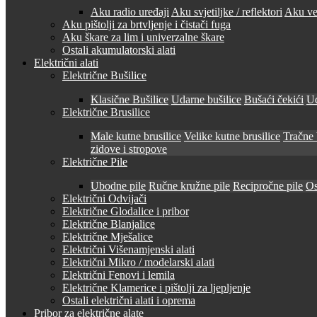
Aku radio uređaji
Aku svjetiljke / reflektori
Aku ven
Aku pištolji za brtvljenje i čistači fuga
Aku škare za lim i univerzalne škare
Ostali akumulatorski alati
Električni alati
Električne Bušilice
Klasične Bušilice
Udarne bušilice
Bušaći čekići
Ud
Električne Brusilice
Male kutne brusilice
Velike kutne brusilice
Tračne 
zidove i stropove
Električne Pile
Ubodne pile
Ručne kružne pile
Recipročne pile
Os
Električni Odvijači
Električne Glodalice i pribor
Električne Blanjalice
Električne Mješalice
Električni Višenamjenski alati
Električni Mikro / modelarski alati
Električni Fenovi i lemila
Električne Klamerice i pištolji za ljepljenje
Ostali električni alati i oprema
Pribor za električne alate