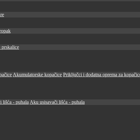
re
ropak
 prskalice
pačice
Akumulatorske kopačice
Priključci i dodatna oprema za kopačic
i lišća - puhala
Aku usisavači lišća - puhala