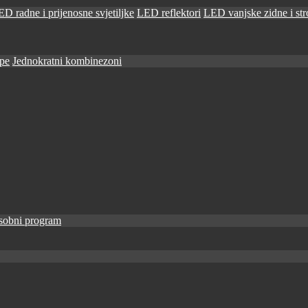
D radne i prijenosne svjetiljke
LED reflektori
LED vanjske zidne i stro
ape
Jednokratni kombinezoni
sobni program