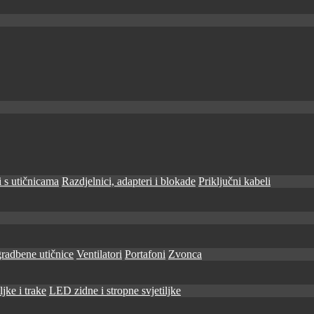
 s utičnicama
Razdjelnici, adapteri i blokade
Priključni kabeli
radbene utičnice
Ventilatori
Portafoni
Zvonca
jke i trake
LED zidne i stropne svjetiljke