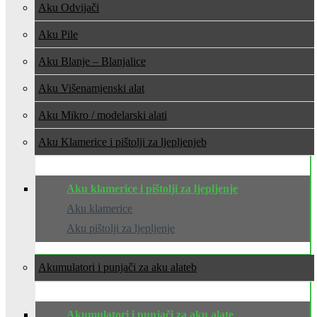
Aku Odvijači
Aku Pile
Aku Blanje – Blanjalice
Aku Višenamjenski alat
Aku Mikro / modelarski alati
Aku Klamerice i pištolji za ljepljenje
Aku klamerice i pištolji za ljepljenje
Aku klamerice
Aku pištolji za ljepljenje
Akumulatori i punjači za aku alate
Akumulatori i punjači za aku alate