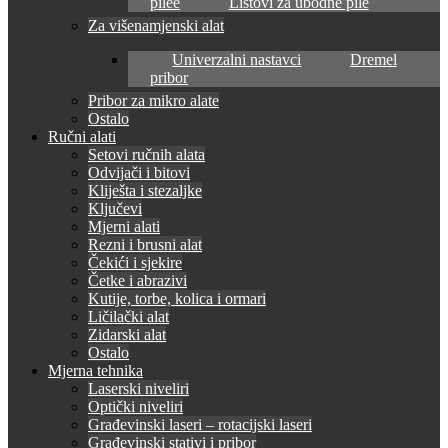
pilee
Listovi za ubodne pile
Za višenamjenski alat
Univerzalni nastavci
Dremel
pribor
Pribor za mikro alate
Ostalo
Ručni alati
Setovi ručnih alata
Odvijači i bitovi
Kliješta i stezaljke
Ključevi
Mjerni alati
Rezni i brusni alat
Čekići i sjekire
Četke i abrazivi
Kutije, torbe, kolica i ormari
Ličilački alat
Zidarski alat
Ostalo
Mjerna tehnika
Laserski niveliri
Optički niveliri
Građevinski laseri – rotacijski laseri
Građevinski stativi i pribor