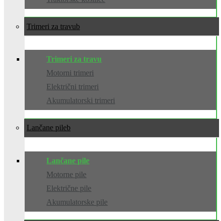
Trimeri za travu
Trimeri za travu
Motorni trimeri
Električni trimeri
Akumulatorski trimeri
Lančane pile
Lančane pile
Motorne pile
Električne pile
Akumulatorske pile