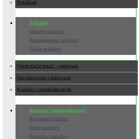
Prskalice
Prskalice
Motorne prskalice
Akumulatorske prskalice
Tlačne prskalice
Visokotlačni perači – miniwash
Navodnjavanje i zalijevanje
Kopačice i motokultivatori
Kopačice i motokultivatori
Benzinske kopačice
Diesel kopačice
Električne kopačice