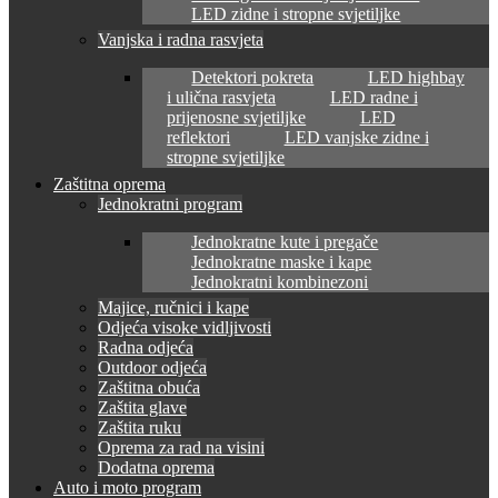
LED zidne i stropne svjetiljke
Vanjska i radna rasvjeta
Detektori pokreta
LED highbay
i ulična rasvjeta
LED radne i
prijenosne svjetiljke
LED
reflektori
LED vanjske zidne i
stropne svjetiljke
Zaštitna oprema
Jednokratni program
Jednokratne kute i pregače
Jednokratne maske i kape
Jednokratni kombinezoni
Majice, ručnici i kape
Odjeća visoke vidljivosti
Radna odjeća
Outdoor odjeća
Zaštitna obuća
Zaštita glave
Zaštita ruku
Oprema za rad na visini
Dodatna oprema
Auto i moto program