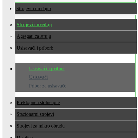
Strojevi i uređaji
Strojevi i uređaji
Agregati za struju
Usisavači i pribor
Usisivači i pribor
Usisavači
Pribor za usisavače
Preklopne i stolne pile
Stacionarni strojevi
Strojevi za mikro obradu
Dizalice