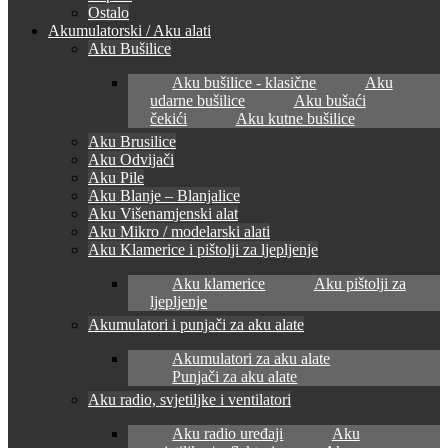
Ostalo
Akumulatorski / Aku alati
Aku Bušilice
Aku bušilice - klasične
Aku
udarne bušilice
Aku bušaći
čekići
Aku kutne bušilice
Aku Brusilice
Aku Odvijači
Aku Pile
Aku Blanje – Blanjalice
Aku Višenamjenski alat
Aku Mikro / modelarski alati
Aku Klamerice i pištolji za ljepljenje
Aku klamerice
Aku pištolji za
ljepljenje
Akumulatori i punjači za aku alate
Akumulatori za aku alate
Punjači za aku alate
Aku radio, svjetiljke i ventilatori
Aku radio uređaji
Aku