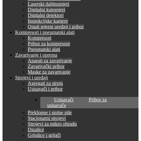
Laserski daljinomjeri
Digitalni kutomjeri
Digitalni detektori
Inspekcijske kamere
Ostali mjerni uređaji i pribor
Kompresori i pneumatski alati
Kompresori
Pribor za kompresore
Pneumatski alati
Zavarivanje i oprema
Aparati za zavarivanje
Zavarivački pribor
Maske za zavarivanje
Strojevi i uređaji
Agregati za struju
Usisavači i pribor
Usisavači
Pribor za
usisavače
Preklopne i stolne pile
Stacionarni strojevi
Strojevi za mikro obradu
Dizalice
Grijalice i grijači