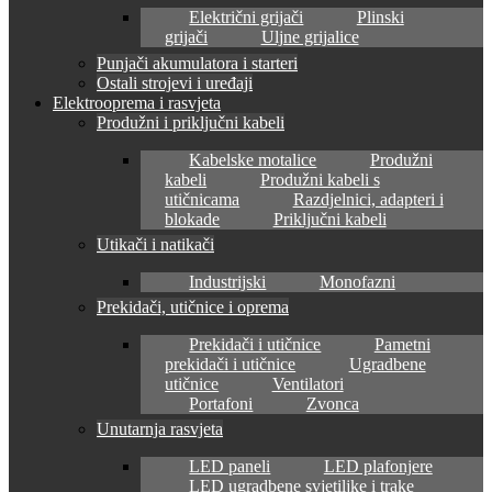
Električni grijači
Plinski
grijači
Uljne grijalice
Punjači akumulatora i starteri
Ostali strojevi i uređaji
Elektrooprema i rasvjeta
Produžni i priključni kabeli
Kabelske motalice
Produžni
kabeli
Produžni kabeli s
utičnicama
Razdjelnici, adapteri i
blokade
Priključni kabeli
Utikači i natikači
Industrijski
Monofazni
Prekidači, utičnice i oprema
Prekidači i utičnice
Pametni
prekidači i utičnice
Ugradbene
utičnice
Ventilatori
Portafoni
Zvonca
Unutarnja rasvjeta
LED paneli
LED plafonjere
LED ugradbene svjetiljke i trake