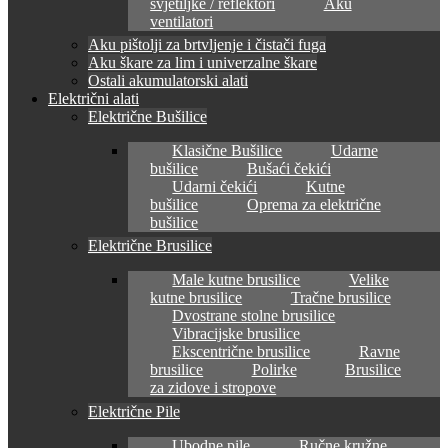
svjetiljke / reflektori
Aku
ventilatori
Aku pištolji za brtvljenje i čistači fuga
Aku škare za lim i univerzalne škare
Ostali akumulatorski alati
Električni alati
Električne Bušilice
Klasične Bušilice
Udarne
bušilice
Bušaći čekići
Udarni čekići
Kutne
bušilice
Oprema za električne
bušilice
Električne Brusilice
Male kutne brusilice
Velike
kutne brusilice
Tračne brusilice
Dvostrane stolne brusilice
Vibracijske brusilice
Ekscentrične brusilice
Ravne
brusilice
Polirke
Brusilice
za zidove i stropove
Električne Pile
Ubodne pile
Ručne kružne