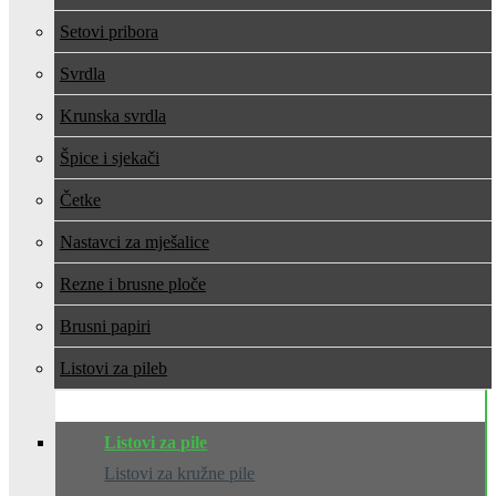
Setovi pribora
Svrdla
Krunska svrdla
Špice i sjekači
Četke
Nastavci za mješalice
Rezne i brusne ploče
Brusni papiri
Listovi za pile
Listovi za pile
Listovi za kružne pile