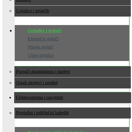
Grijalice i grijači
Grijalice i grijači
Električni grijači
Plinski grijači
Uljne grijalice
Punjači akumulatora i starteri
Ostali strojevi i uređaji
Elektrooprema i rasvjeta
Produžni i priključni kabeli