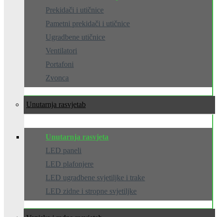
Prekidači i utičnice
Pametni prekidači i utičnice
Ugradbene utičnice
Ventilatori
Portafoni
Zvonca
Unutarnja rasvjeta
Unutarnja rasvjeta
LED paneli
LED plafonjere
LED ugradbene svjetiljke i trake
LED zidne i stropne svjetiljke