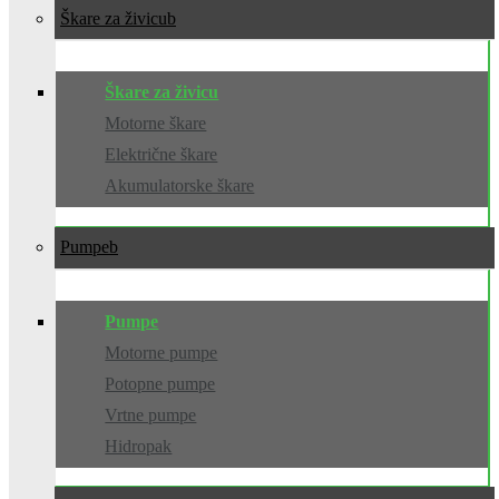
Škare za živicu
Škare za živicu
Motorne škare
Električne škare
Akumulatorske škare
Pumpe
Pumpe
Motorne pumpe
Potopne pumpe
Vrtne pumpe
Hidropak