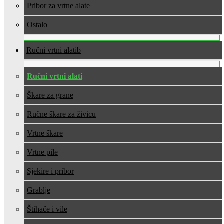
Pribor za vrtne alate
Ostalo
Ručni vrtni alati
Ručni vrtni alati
Škare za grane
Ručne škare za živicu
Vrtne škare
Vrtne pile
Sjekire i pribor
Grablje
Štihače i vile