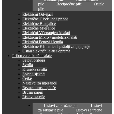
pile
Recipročne pile
Ostale
pile
Električni Odvijači
Električne Glodalice i pribor
Električne Blanjalice
Električne Mješalice
Električni Višenamjenski alati
Električni Mikro / modelarski alati
Električni Fenovi i lemila
Električne Klamerice i pištolji za ljepljenje
Ostali električni alati i oprema
Pribor za električne alate
Setovi pribora
Svrdla
Krunska svrdla
Špice i sjekači
Četke
Nastavci za mješalice
Rezne i brusne ploče
Brusni papiri
Listovi za pile
Listovi za kružne pile
Listovi
za sabljaste pile
Listovi za tračne