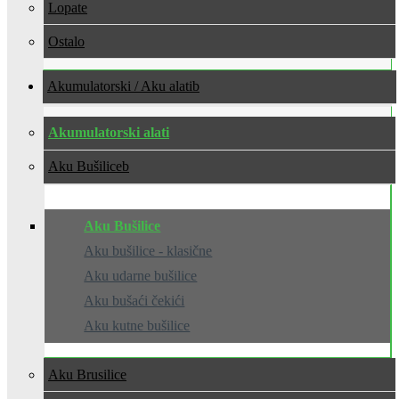
Lopate
Ostalo
Akumulatorski / Aku alati
Akumulatorski alati
Aku Bušilice
Aku Bušilice
Aku bušilice - klasične
Aku udarne bušilice
Aku bušaći čekići
Aku kutne bušilice
Aku Brusilice