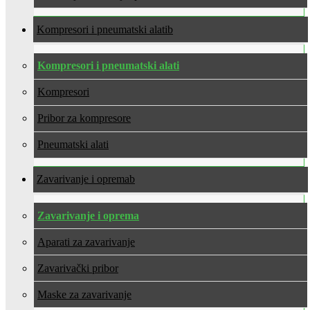
Kompresori i pneumatski alati
Kompresori i pneumatski alati
Kompresori
Pribor za kompresore
Pneumatski alati
Zavarivanje i oprema
Zavarivanje i oprema
Aparati za zavarivanje
Zavarivački pribor
Maske za zavarivanje