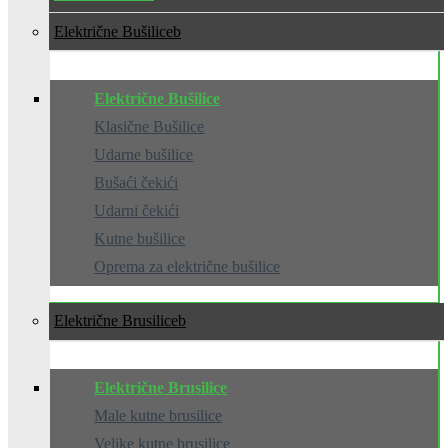
Električne Bušilice
Električne Bušilice
Klasične Bušilice
Udarne bušilice
Bušaći čekići
Udarni čekići
Kutne bušilice
Oprema za električne bušilice
Električne Brusilice
Električne Brusilice
Male kutne brusilice
Velike kutne brusilice