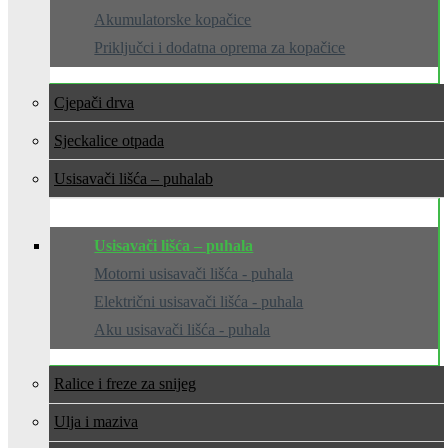
Akumulatorske kopačice
Priključci i dodatna oprema za kopačice
Cjepači drva
Sjeckalice otpada
Usisavači lišća – puhala
Usisavači lišća – puhala
Motorni usisavači lišća - puhala
Električni usisavači lišća - puhala
Aku usisavači lišća - puhala
Ralice i freze za snijeg
Ulja i maziva