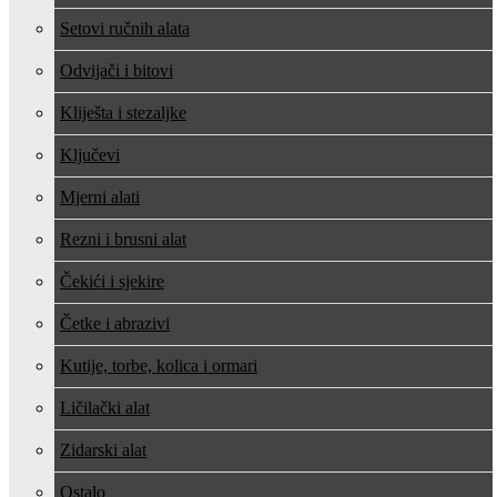
Setovi ručnih alata
Odvijači i bitovi
Kliješta i stezaljke
Ključevi
Mjerni alati
Rezni i brusni alat
Čekići i sjekire
Četke i abrazivi
Kutije, torbe, kolica i ormari
Ličilački alat
Zidarski alat
Ostalo