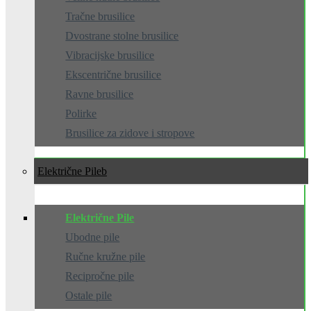
Tračne brusilice
Dvostrane stolne brusilice
Vibracijske brusilice
Ekscentrične brusilice
Ravne brusilice
Polirke
Brusilice za zidove i stropove
Električne Pile
Električne Pile
Ubodne pile
Ručne kružne pile
Recipročne pile
Ostale pile