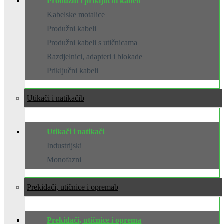
Produžni i priključni kabeli
Kabelske motalice
Produžni kabeli
Produžni kabeli s utičnicama
Razdjelnici, adapteri i blokade
Priključni kabeli
Utikači i natikači
Utikači i natikači
Industrijski
Monofazni
Prekidači, utičnice i oprema
Prekidači, utičnice i oprema