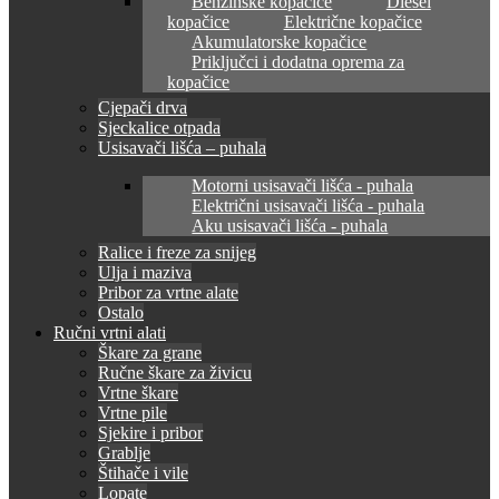
Benzinske kopačice
Diesel
kopačice
Električne kopačice
Akumulatorske kopačice
Priključci i dodatna oprema za
kopačice
Cjepači drva
Sjeckalice otpada
Usisavači lišća – puhala
Motorni usisavači lišća - puhala
Električni usisavači lišća - puhala
Aku usisavači lišća - puhala
Ralice i freze za snijeg
Ulja i maziva
Pribor za vrtne alate
Ostalo
Ručni vrtni alati
Škare za grane
Ručne škare za živicu
Vrtne škare
Vrtne pile
Sjekire i pribor
Grablje
Štihače i vile
Lopate