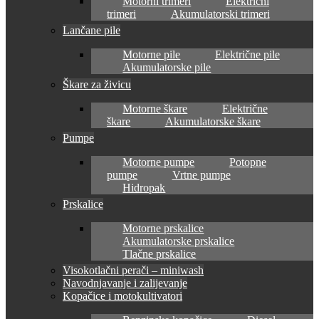
Motorni trimeri
Električni
trimeri
Akumulatorski trimeri
Lančane pile
Motorne pile
Električne pile
Akumulatorske pile
Škare za živicu
Motorne škare
Električne
škare
Akumulatorske škare
Pumpe
Motorne pumpe
Potopne
pumpe
Vrtne pumpe
Hidropak
Prskalice
Motorne prskalice
Akumulatorske prskalice
Tlačne prskalice
Visokotlačni perači – miniwash
Navodnjavanje i zalijevanje
Kopačice i motokultivatori