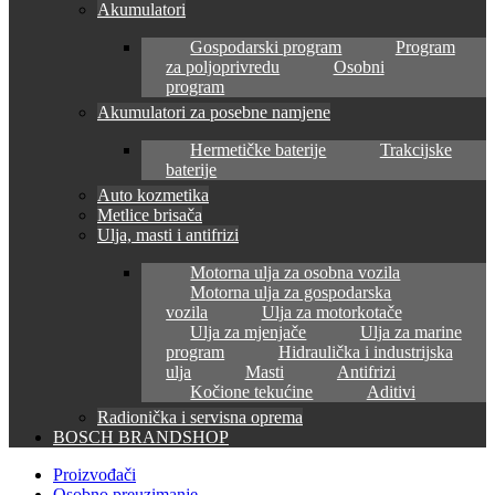
Akumulatori
Gospodarski program
Program
za poljoprivredu
Osobni
program
Akumulatori za posebne namjene
Hermetičke baterije
Trakcijske
baterije
Auto kozmetika
Metlice brisača
Ulja, masti i antifrizi
Motorna ulja za osobna vozila
Motorna ulja za gospodarska
vozila
Ulja za motorkotače
Ulja za mjenjače
Ulja za marine
program
Hidraulička i industrijska
ulja
Masti
Antifrizi
Kočione tekućine
Aditivi
Radionička i servisna oprema
BOSCH BRANDSHOP
Proizvođači
Osobno preuzimanje