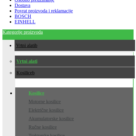
Dostava
Povrat proizvoda i reklamacije
BOSCH
EINHELL
Kategorije proizvoda
Vrtni alati
Vrtni alati
Kosilice
Kosilice
Motorne kosilice
Električne kosilice
Akumulatorske kosilice
Ručne kosilice
Traktorske kosilice