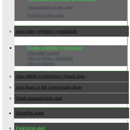
Akumulatori za aku alate
Punjači za aku alate
Aku radio, svjetiljke i ventilatori
Radio, svjetiljke i ventilatori
Aku radio uređaji
Aku svjetiljke / reflektori
Aku ventilatori
Aku pištolji za brtvljenje i čistači fuga
Aku škare za lim i univerzalne škare
Ostali akumulatorski alati
Električni alati
Električni alati