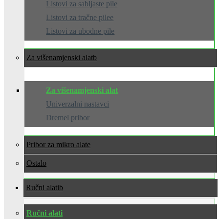
Listovi za sabljaste pile
Listovi za tračne pilee
Listovi za ubodne pile
Za višenamjenski alat
Za višenamjenski alat
Univerzalni nastavci
Dremel pribor
Pribor za mikro alate
Ostalo
Ručni alati
Ručni alati