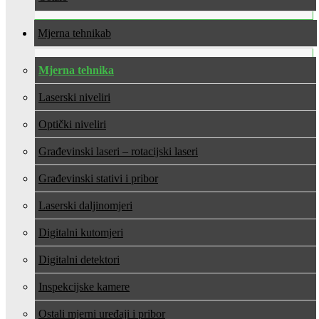
Mjerna tehnika
Mjerna tehnika
Laserski niveliri
Optički niveliri
Građevinski laseri – rotacijski laseri
Građevinski stativi i pribor
Laserski daljinomjeri
Digitalni kutomjeri
Digitalni detektori
Inspekcijske kamere
Ostali mjerni uređaji i pribor