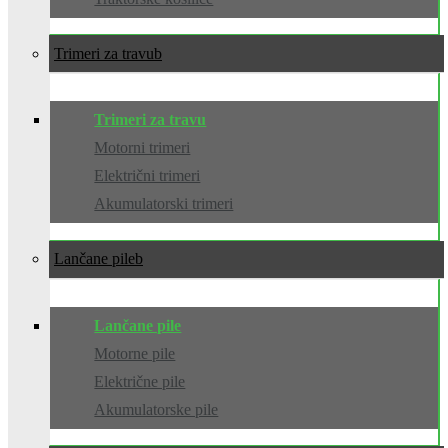
Trimeri za travu
Trimeri za travu
Motorni trimeri
Električni trimeri
Akumulatorski trimeri
Lančane pile
Lančane pile
Motorne pile
Električne pile
Akumulatorske pile