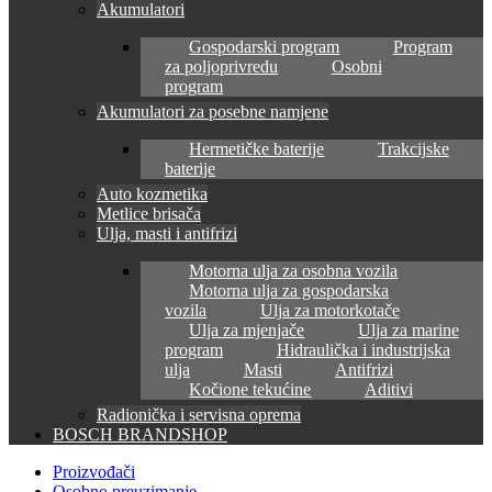
Akumulatori
Gospodarski program
Program
za poljoprivredu
Osobni
program
Akumulatori za posebne namjene
Hermetičke baterije
Trakcijske
baterije
Auto kozmetika
Metlice brisača
Ulja, masti i antifrizi
Motorna ulja za osobna vozila
Motorna ulja za gospodarska
vozila
Ulja za motorkotače
Ulja za mjenjače
Ulja za marine
program
Hidraulička i industrijska
ulja
Masti
Antifrizi
Kočione tekućine
Aditivi
Radionička i servisna oprema
BOSCH BRANDSHOP
Proizvođači
Osobno preuzimanje