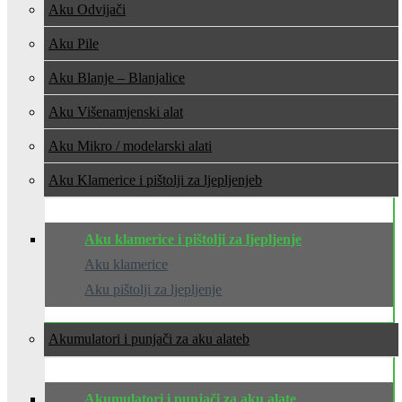
Aku Odvijači
Aku Pile
Aku Blanje – Blanjalice
Aku Višenamjenski alat
Aku Mikro / modelarski alati
Aku Klamerice i pištolji za ljepljenje
Aku klamerice i pištolji za ljepljenje
Aku klamerice
Aku pištolji za ljepljenje
Akumulatori i punjači za aku alate
Akumulatori i punjači za aku alate