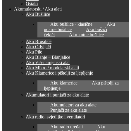
Ostalo
Akumulatorski / Aku alati
Aku Bušilice
Aku bušilice - klasične
Aku
udarne bušilice
Aku bušaći
čekići
Aku kutne bušilice
Aku Brusilice
Aku Odvijači
Aku Pile
Aku Blanje – Blanjalice
Aku Višenamjenski alat
Aku Mikro / modelarski alati
Aku Klamerice i pištolji za ljepljenje
Aku klamerice
Aku pištolji za
ljepljenje
Akumulatori i punjači za aku alate
Akumulatori za aku alate
Punjači za aku alate
Aku radio, svjetiljke i ventilatori
Aku radio uređaji
Aku