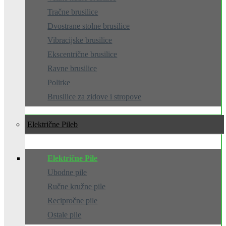
Tračne brusilice
Dvostrane stolne brusilice
Vibracijske brusilice
Ekscentrične brusilice
Ravne brusilice
Polirke
Brusilice za zidove i stropove
Električne Pile
Električne Pile
Ubodne pile
Ručne kružne pile
Recipročne pile
Ostale pile