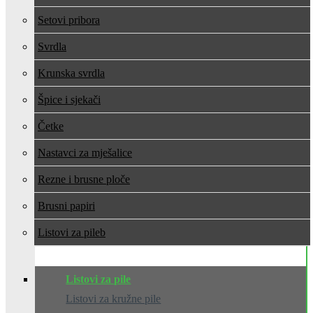
Setovi pribora
Svrdla
Krunska svrdla
Špice i sjekači
Četke
Nastavci za mješalice
Rezne i brusne ploče
Brusni papiri
Listovi za pile
Listovi za pile
Listovi za kružne pile