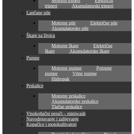
Motorni trimeri
Električni
trimeri
Akumulatorski trimeri
Lančane pile
Motorne pile
Električne pile
Akumulatorske pile
Škare za živicu
Motorne škare
Električne
škare
Akumulatorske škare
Pumpe
Motorne pumpe
Potopne
pumpe
Vrtne pumpe
Hidropak
Prskalice
Motorne prskalice
Akumulatorske prskalice
Tlačne prskalice
Visokotlačni perači – miniwash
Navodnjavanje i zalijevanje
Kopačice i motokultivatori