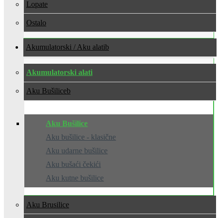
Lopate
Ostalo
Akumulatorski / Aku alati
Akumulatorski alati
Aku Bušilice
Aku Bušilice
Aku bušilice - klasične
Aku udarne bušilice
Aku bušaći čekići
Aku kutne bušilice
Aku Brusilice