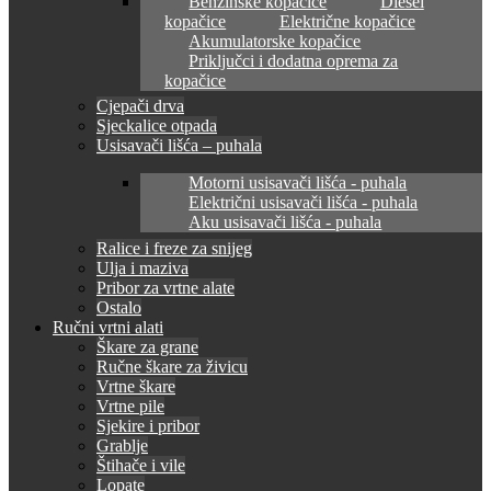
Benzinske kopačice
Diesel
kopačice
Električne kopačice
Akumulatorske kopačice
Priključci i dodatna oprema za
kopačice
Cjepači drva
Sjeckalice otpada
Usisavači lišća – puhala
Motorni usisavači lišća - puhala
Električni usisavači lišća - puhala
Aku usisavači lišća - puhala
Ralice i freze za snijeg
Ulja i maziva
Pribor za vrtne alate
Ostalo
Ručni vrtni alati
Škare za grane
Ručne škare za živicu
Vrtne škare
Vrtne pile
Sjekire i pribor
Grablje
Štihače i vile
Lopate