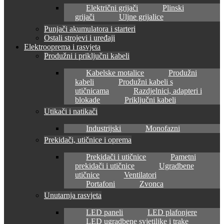
Električni grijači
Plinski
grijači
Uljne grijalice
Punjači akumulatora i starteri
Ostali strojevi i uređaji
Elektrooprema i rasvjeta
Produžni i priključni kabeli
Kabelske motalice
Produžni
kabeli
Produžni kabeli s
utičnicama
Razdjelnici, adapteri i
blokade
Priključni kabeli
Utikači i natikači
Industrijski
Monofazni
Prekidači, utičnice i oprema
Prekidači i utičnice
Pametni
prekidači i utičnice
Ugradbene
utičnice
Ventilatori
Portafoni
Zvonca
Unutarnja rasvjeta
LED paneli
LED plafonjere
LED ugradbene svjetiljke i trake