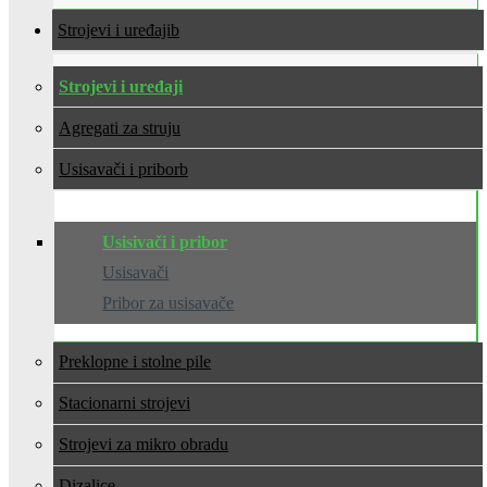
Strojevi i uređaji
Strojevi i uređaji
Agregati za struju
Usisavači i pribor
Usisivači i pribor
Usisavači
Pribor za usisavače
Preklopne i stolne pile
Stacionarni strojevi
Strojevi za mikro obradu
Dizalice