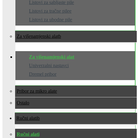
Listovi za sabljaste pile
Listovi za tračne pilee
Listovi za ubodne pile
Za višenamjenski alat
Za višenamjenski alat
Univerzalni nastavci
Dremel pribor
Pribor za mikro alate
Ostalo
Ručni alati
Ručni alati