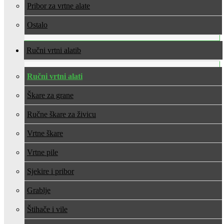
Pribor za vrtne alate
Ostalo
Ručni vrtni alati
Ručni vrtni alati
Škare za grane
Ručne škare za živicu
Vrtne škare
Vrtne pile
Sjekire i pribor
Grablje
Štihače i vile