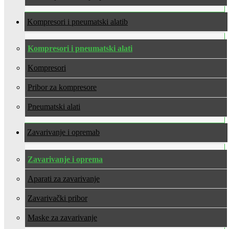
Kompresori i pneumatski alati
Kompresori i pneumatski alati
Kompresori
Pribor za kompresore
Pneumatski alati
Zavarivanje i oprema
Zavarivanje i oprema
Aparati za zavarivanje
Zavarivački pribor
Maske za zavarivanje