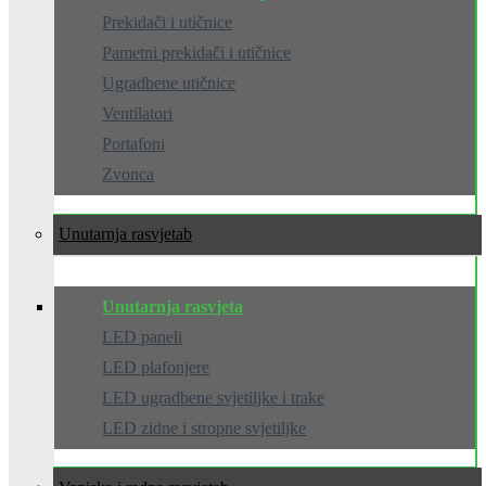
Prekidači i utičnice
Pametni prekidači i utičnice
Ugradbene utičnice
Ventilatori
Portafoni
Zvonca
Unutarnja rasvjeta
Unutarnja rasvjeta
LED paneli
LED plafonjere
LED ugradbene svjetiljke i trake
LED zidne i stropne svjetiljke