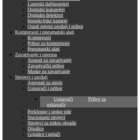
Laserski daljinomjeri
Digitalni kutomjeri
Digitalni detektori
Inspekcijske kamere
Ostali mjerni uređaji i pribor
Kompresori i pneumatski alati
Kompresori
Pribor za kompresore
Pneumatski alati
Zavarivanje i oprema
Aparati za zavarivanje
Zavarivački pribor
Maske za zavarivanje
Strojevi i uređaji
Agregati za struju
Usisavači i pribor
Usisavači
Pribor za
usisavače
Preklopne i stolne pile
Stacionarni strojevi
Strojevi za mikro obradu
Dizalice
Grijalice i grijači