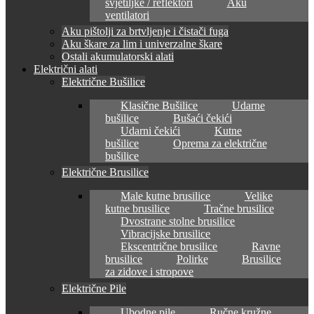
svjetiljke / reflektori
Aku
ventilatori
Aku pištolji za brtvljenje i čistači fuga
Aku škare za lim i univerzalne škare
Ostali akumulatorski alati
Električni alati
Električne Bušilice
Klasične Bušilice
Udarne
bušilice
Bušaći čekići
Udarni čekići
Kutne
bušilice
Oprema za električne
bušilice
Električne Brusilice
Male kutne brusilice
Velike
kutne brusilice
Tračne brusilice
Dvostrane stolne brusilice
Vibracijske brusilice
Ekscentrične brusilice
Ravne
brusilice
Polirke
Brusilice
za zidove i stropove
Električne Pile
Ubodne pile
Ručne kružne