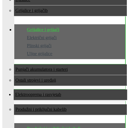
Grijalice i grijači
Grijalice i grijači
Električni grijači
Plinski grijači
Uljne grijalice
Punjači akumulatora i starteri
Ostali strojevi i uređaji
Elektrooprema i rasvjeta
Produžni i priključni kabeli