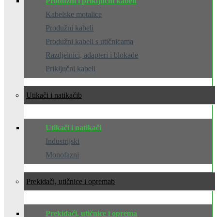
Produžni i priključni kabeli
Kabelske motalice
Produžni kabeli
Produžni kabeli s utičnicama
Razdjelnici, adapteri i blokade
Priključni kabeli
Utikači i natikači
Utikači i natikači
Industrijski
Monofazni
Prekidači, utičnice i oprema
Prekidači, utičnice i oprema