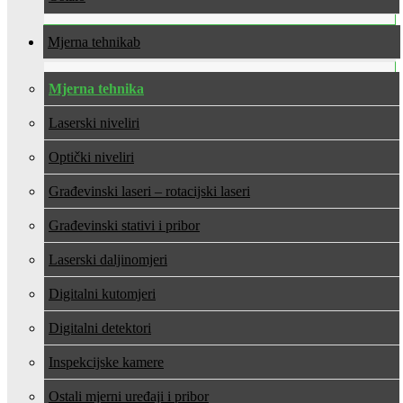
Mjerna tehnika
Mjerna tehnika
Laserski niveliri
Optički niveliri
Građevinski laseri – rotacijski laseri
Građevinski stativi i pribor
Laserski daljinomjeri
Digitalni kutomjeri
Digitalni detektori
Inspekcijske kamere
Ostali mjerni uređaji i pribor