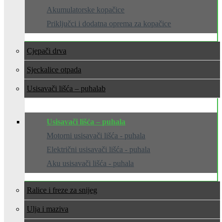
Akumulatorske kopačice
Priključci i dodatna oprema za kopačice
Cjepači drva
Sjeckalice otpada
Usisavači lišća – puhala
Usisavači lišća – puhala
Motorni usisavači lišća - puhala
Električni usisavači lišća - puhala
Aku usisavači lišća - puhala
Ralice i freze za snijeg
Ulja i maziva