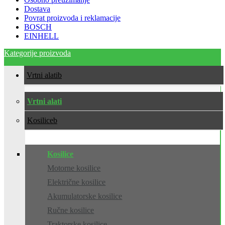
Dostava
Povrat proizvoda i reklamacije
BOSCH
EINHELL
Kategorije proizvoda
Vrtni alati
Vrtni alati
Kosilice
Kosilice
Motorne kosilice
Električne kosilice
Akumulatorske kosilice
Ručne kosilice
Traktorske kosilice