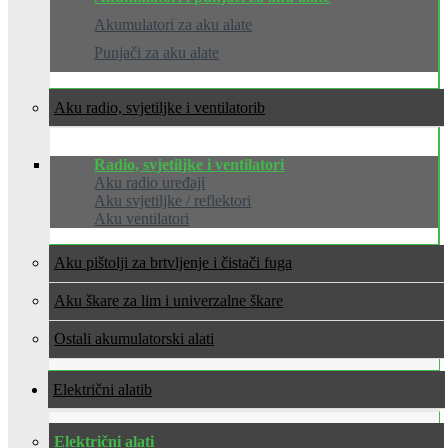
Akumulatori za aku alate
Punjači za aku alate
Aku radio, svjetiljke i ventilatori
Radio, svjetiljke i ventilatori
Aku radio uređaji
Aku svjetiljke / reflektori
Aku ventilatori
Aku pištolji za brtvljenje i čistači fuga
Aku škare za lim i univerzalne škare
Ostali akumulatorski alati
Električni alati
Električni alati