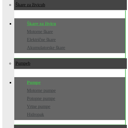
Škare za živicu
Škare za živicu
Motorne škare
Električne škare
Akumulatorske škare
Pumpe
Pumpe
Motorne pumpe
Potopne pumpe
Vrtne pumpe
Hidropak