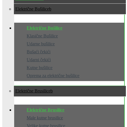
Električne Bušilice
Električne Bušilice
Klasične Bušilice
Udarne bušilice
Bušaći čekići
Udarni čekići
Kutne bušilice
Oprema za električne bušilice
Električne Brusilice
Električne Brusilice
Male kutne brusilice
Velike kutne brusilice