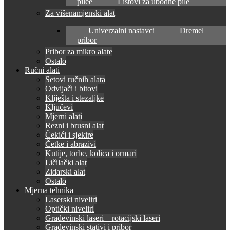
pilee
Listovi za ubodne pile
Za višenamjenski alat
Univerzalni nastavci
Dremel
pribor
Pribor za mikro alate
Ostalo
Ručni alati
Setovi ručnih alata
Odvijači i bitovi
Kliješta i stezaljke
Ključevi
Mjerni alati
Rezni i brusni alat
Čekići i sjekire
Četke i abrazivi
Kutije, torbe, kolica i ormari
Ličilački alat
Zidarski alat
Ostalo
Mjerna tehnika
Laserski niveliri
Optički niveliri
Građevinski laseri – rotacijski laseri
Građevinski stativi i pribor