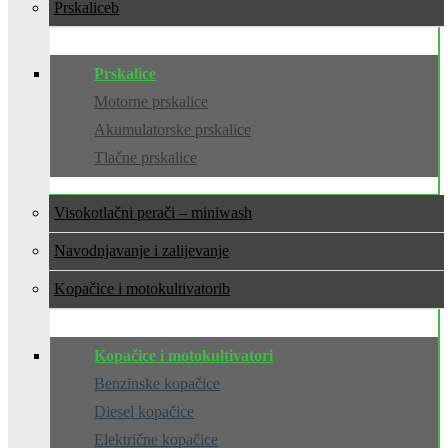
Prskalice
Prskalice
Motorne prskalice
Akumulatorske prskalice
Tlačne prskalice
Visokotlačni perači – miniwash
Navodnjavanje i zalijevanje
Kopačice i motokultivatori
Kopačice i motokultivatori
Benzinske kopačice
Diesel kopačice
Električne kopačice