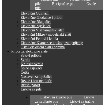
pile
Recipročne pile
Ostale
pile
Električni Odvijači
Električne Glodalice i pribor
Električne Blanjalice
Električne Mješalice
Električni Višenamjenski alati
Električni Mikro / modelarski alati
Električni Fenovi i lemila
Električne Klamerice i pištolji za ljepljenje
Ostali električni alati i oprema
Pribor za električne alate
Setovi pribora
Svrdla
Krunska svrdla
Špice i sjekači
Četke
Nastavci za mješalice
Rezne i brusne ploče
Brusni papiri
Listovi za pile
Listovi za kružne pile
Listovi
za sabljaste pile
Listovi za tračne