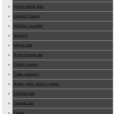
Setovi ručnih alata
Odvijači i bitovi
Kliješta i stezaljke
Ključevi
Mjerni alati
Rezni i brusni alat
Čekići i sjekire
Četke i abrazivi
Kutije, torbe, kolica i ormari
Ličilački alat
Zidarski alat
Ostalo