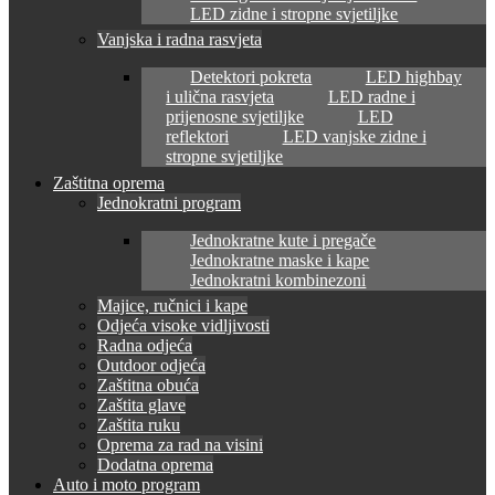
LED zidne i stropne svjetiljke
Vanjska i radna rasvjeta
Detektori pokreta
LED highbay
i ulična rasvjeta
LED radne i
prijenosne svjetiljke
LED
reflektori
LED vanjske zidne i
stropne svjetiljke
Zaštitna oprema
Jednokratni program
Jednokratne kute i pregače
Jednokratne maske i kape
Jednokratni kombinezoni
Majice, ručnici i kape
Odjeća visoke vidljivosti
Radna odjeća
Outdoor odjeća
Zaštitna obuća
Zaštita glave
Zaštita ruku
Oprema za rad na visini
Dodatna oprema
Auto i moto program