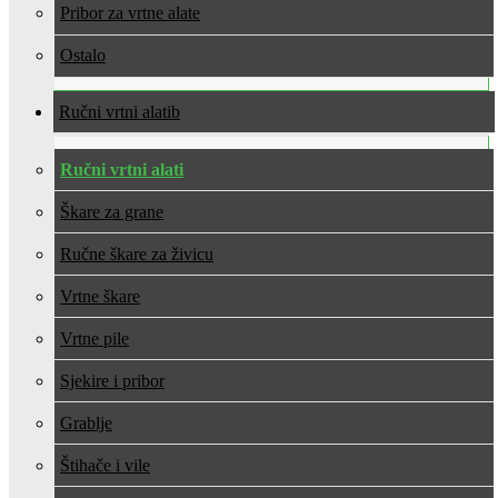
Pribor za vrtne alate
Ostalo
Ručni vrtni alati
Ručni vrtni alati
Škare za grane
Ručne škare za živicu
Vrtne škare
Vrtne pile
Sjekire i pribor
Grablje
Štihače i vile