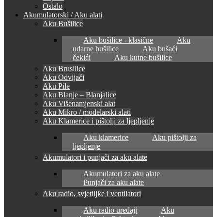
Ostalo
Akumulatorski / Aku alati
Aku Bušilice
Aku bušilice - klasične
Aku
udarne bušilice
Aku bušaći
čekići
Aku kutne bušilice
Aku Brusilice
Aku Odvijači
Aku Pile
Aku Blanje – Blanjalice
Aku Višenamjenski alat
Aku Mikro / modelarski alati
Aku Klamerice i pištolji za ljepljenje
Aku klamerice
Aku pištolji za
ljepljenje
Akumulatori i punjači za aku alate
Akumulatori za aku alate
Punjači za aku alate
Aku radio, svjetiljke i ventilatori
Aku radio uređaji
Aku