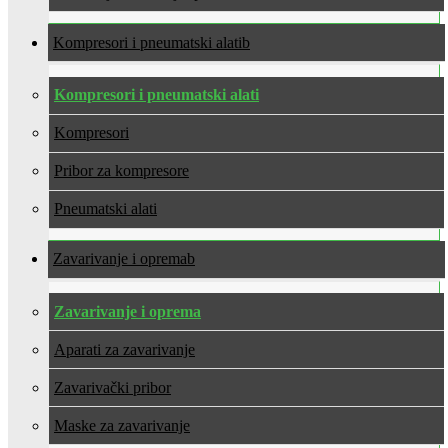
Kompresori i pneumatski alati
Kompresori i pneumatski alati
Kompresori
Pribor za kompresore
Pneumatski alati
Zavarivanje i oprema
Zavarivanje i oprema
Aparati za zavarivanje
Zavarivački pribor
Maske za zavarivanje