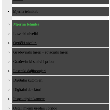
Mjerna tehnika
Mjerna tehnika
Laserski niveliri
Optički niveliri
Građevinski laseri – rotacijski laseri
Građevinski stativi i pribor
Laserski daljinomjeri
Digitalni kutomjeri
Digitalni detektori
Inspekcijske kamere
Ostali mjerni uređaji i pribor