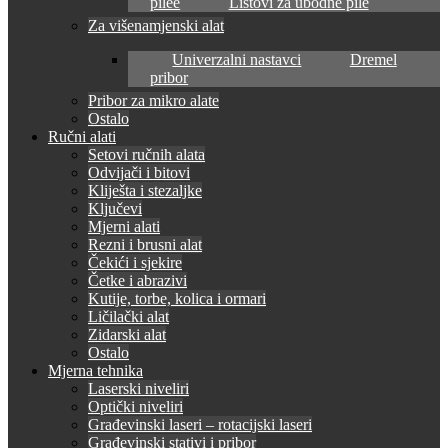
pilee
Listovi za ubodne pile
Za višenamjenski alat
Univerzalni nastavci
Dremel
pribor
Pribor za mikro alate
Ostalo
Ručni alati
Setovi ručnih alata
Odvijači i bitovi
Kliješta i stezaljke
Ključevi
Mjerni alati
Rezni i brusni alat
Čekići i sjekire
Četke i abrazivi
Kutije, torbe, kolica i ormari
Ličilački alat
Zidarski alat
Ostalo
Mjerna tehnika
Laserski niveliri
Optički niveliri
Građevinski laseri – rotacijski laseri
Građevinski stativi i pribor