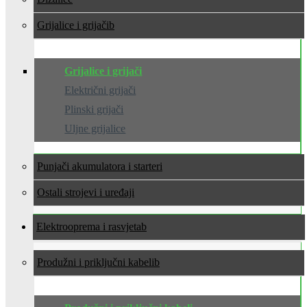
Grijalice i grijači
Grijalice i grijači
Električni grijači
Plinski grijači
Uljne grijalice
Punjači akumulatora i starteri
Ostali strojevi i uređaji
Elektrooprema i rasvjeta
Produžni i priključni kabeli