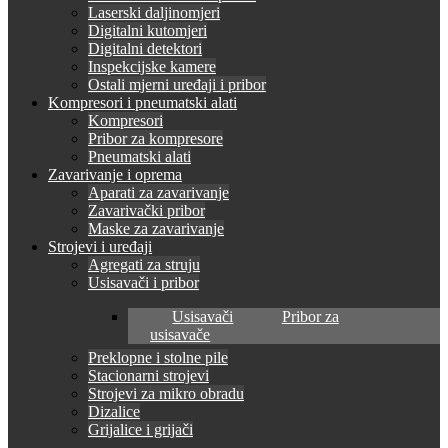
Laserski daljinomjeri
Digitalni kutomjeri
Digitalni detektori
Inspekcijske kamere
Ostali mjerni uređaji i pribor
Kompresori i pneumatski alati
Kompresori
Pribor za kompresore
Pneumatski alati
Zavarivanje i oprema
Aparati za zavarivanje
Zavarivački pribor
Maske za zavarivanje
Strojevi i uređaji
Agregati za struju
Usisavači i pribor
Usisavači
Pribor za
usisavače
Preklopne i stolne pile
Stacionarni strojevi
Strojevi za mikro obradu
Dizalice
Grijalice i grijači