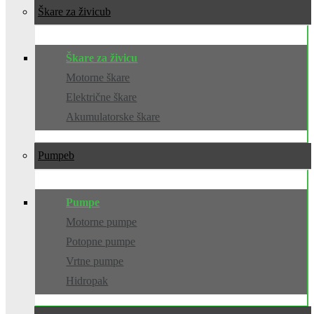
Škare za živicu
Škare za živicu
Motorne škare
Električne škare
Akumulatorske škare
Pumpe
Pumpe
Motorne pumpe
Potopne pumpe
Vrtne pumpe
Hidropak