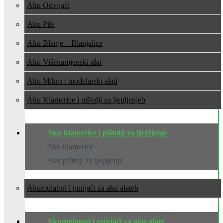
Aku Odvijači
Aku Pile
Aku Blanje – Blanjalice
Aku Višenamjenski alat
Aku Mikro / modelarski alati
Aku Klamerice i pištolji za ljepljenje
Aku klamerice i pištolji za ljepljenje
Aku klamerice
Aku pištolji za ljepljenje
Akumulatori i punjači za aku alate
Akumulatori i punjači za aku alate