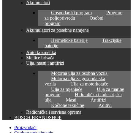
Akumulatori
Gospodarski program
Program
za poljoprivredu
Osobni
program
Akumulatori za posebne namjene
Hermetičke baterije
Trakcijske
baterije
Auto kozmetika
Metlice brisača
Ulja, masti i antifrizi
Motorna ulja za osobna vozila
Motorna ulja za gospodarska
vozila
Ulja za motorkotače
Ulja za mjenjače
Ulja za marine
program
Hidraulička i industrijska
ulja
Masti
Antifrizi
Kočione tekućine
Aditivi
Radionička i servisna oprema
BOSCH BRANDSHOP
Proizvođači
Osobno preuzimanje