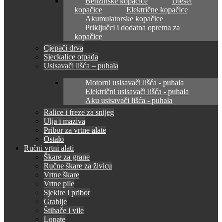
Benzinske kopačice
Diesel
kopačice
Električne kopačice
Akumulatorske kopačice
Priključci i dodatna oprema za
kopačice
Cjepači drva
Sjeckalice otpada
Usisavači lišća – puhala
Motorni usisavači lišća - puhala
Električni usisavači lišća - puhala
Aku usisavači lišća - puhala
Ralice i freze za snijeg
Ulja i maziva
Pribor za vrtne alate
Ostalo
Ručni vrtni alati
Škare za grane
Ručne škare za živicu
Vrtne škare
Vrtne pile
Sjekire i pribor
Grablje
Štihače i vile
Lopate