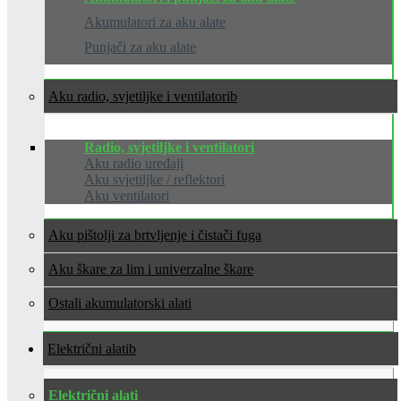
Akumulatori za aku alate
Punjači za aku alate
Aku radio, svjetiljke i ventilatori
Radio, svjetiljke i ventilatori
Aku radio uređaji
Aku svjetiljke / reflektori
Aku ventilatori
Aku pištolji za brtvljenje i čistači fuga
Aku škare za lim i univerzalne škare
Ostali akumulatorski alati
Električni alati
Električni alati