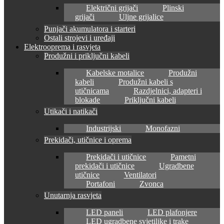
Električni grijači
Plinski
grijači
Uljne grijalice
Punjači akumulatora i starteri
Ostali strojevi i uređaji
Elektrooprema i rasvjeta
Produžni i priključni kabeli
Kabelske motalice
Produžni
kabeli
Produžni kabeli s
utičnicama
Razdjelnici, adapteri i
blokade
Priključni kabeli
Utikači i natikači
Industrijski
Monofazni
Prekidači, utičnice i oprema
Prekidači i utičnice
Pametni
prekidači i utičnice
Ugradbene
utičnice
Ventilatori
Portafoni
Zvonca
Unutarnja rasvjeta
LED paneli
LED plafonjere
LED ugradbene svjetiljke i trake