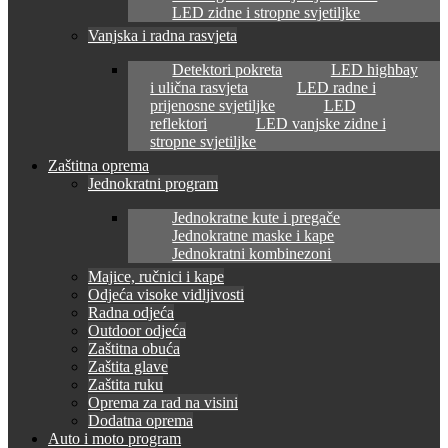
LED zidne i stropne svjetiljke
Vanjska i radna rasvjeta
Detektori pokreta
LED highbay
i ulična rasvjeta
LED radne i
prijenosne svjetiljke
LED
reflektori
LED vanjske zidne i
stropne svjetiljke
Zaštitna oprema
Jednokratni program
Jednokratne kute i pregače
Jednokratne maske i kape
Jednokratni kombinezoni
Majice, ručnici i kape
Odjeća visoke vidljivosti
Radna odjeća
Outdoor odjeća
Zaštitna obuća
Zaštita glave
Zaštita ruku
Oprema za rad na visini
Dodatna oprema
Auto i moto program