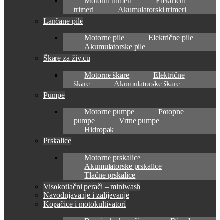
Motorni trimeri
Električni
trimeri
Akumulatorski trimeri
Lančane pile
Motorne pile
Električne pile
Akumulatorske pile
Škare za živicu
Motorne škare
Električne
škare
Akumulatorske škare
Pumpe
Motorne pumpe
Potopne
pumpe
Vrtne pumpe
Hidropak
Prskalice
Motorne prskalice
Akumulatorske prskalice
Tlačne prskalice
Visokotlačni perači – miniwash
Navodnjavanje i zalijevanje
Kopačice i motokultivatori