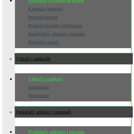
Produžni i priključni kabeli
Kabelske motalice
Produžni kabeli
Produžni kabeli s utičnicama
Razdjelnici, adapteri i blokade
Priključni kabeli
Utikači i natikači
Utikači i natikači
Industrijski
Monofazni
Prekidači, utičnice i oprema
Prekidači, utičnice i oprema