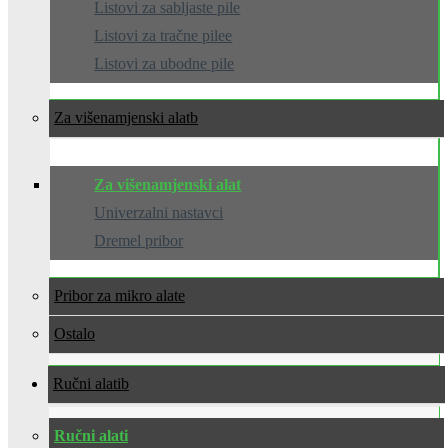
Listovi za sabljaste pile
Listovi za tračne pilee
Listovi za ubodne pile
Za višenamjenski alat
Za višenamjenski alat
Univerzalni nastavci
Dremel pribor
Pribor za mikro alate
Ostalo
Ručni alati
Ručni alati