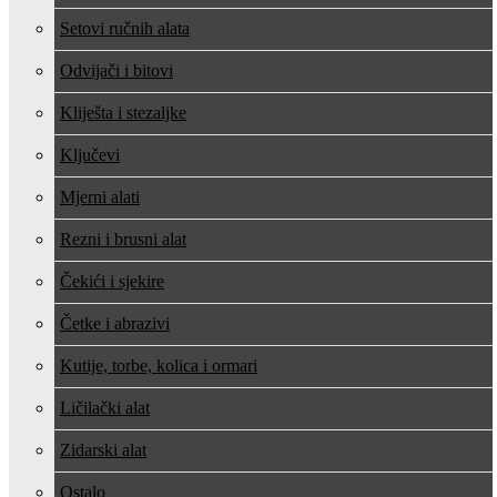
Setovi ručnih alata
Odvijači i bitovi
Kliješta i stezaljke
Ključevi
Mjerni alati
Rezni i brusni alat
Čekići i sjekire
Četke i abrazivi
Kutije, torbe, kolica i ormari
Ličilački alat
Zidarski alat
Ostalo