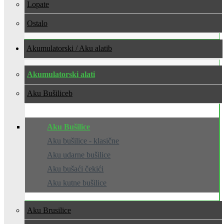
Lopate
Ostalo
Akumulatorski / Aku alati
Akumulatorski alati
Aku Bušilice
Aku Bušilice
Aku bušilice - klasične
Aku udarne bušilice
Aku bušaći čekići
Aku kutne bušilice
Aku Brusilice