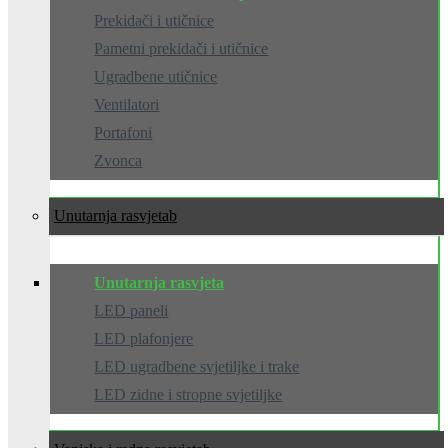
Prekidači i utičnice
Pametni prekidači i utičnice
Ugradbene utičnice
Ventilatori
Portafoni
Zvonca
Unutarnja rasvjeta
Unutarnja rasvjeta
LED paneli
LED plafonjere
LED ugradbene svjetiljke i trake
LED zidne i stropne svjetiljke