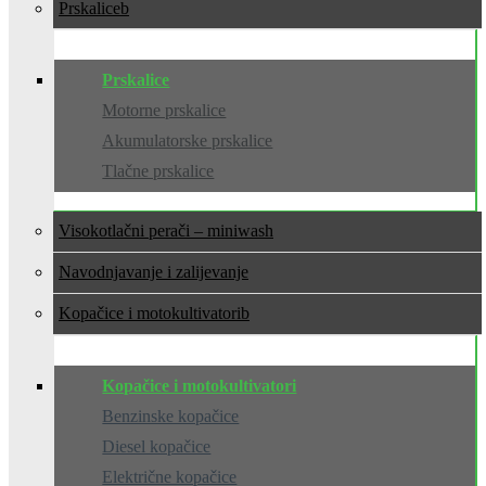
Prskalice
Prskalice
Motorne prskalice
Akumulatorske prskalice
Tlačne prskalice
Visokotlačni perači – miniwash
Navodnjavanje i zalijevanje
Kopačice i motokultivatori
Kopačice i motokultivatori
Benzinske kopačice
Diesel kopačice
Električne kopačice