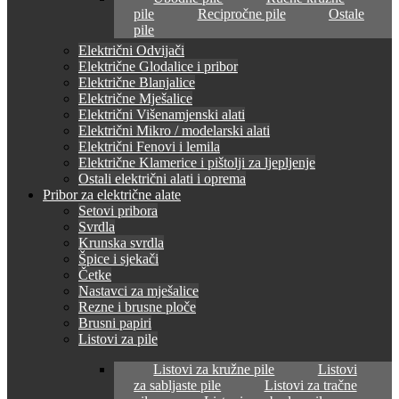
pile
Recipročne pile
Ostale
pile
Električni Odvijači
Električne Glodalice i pribor
Električne Blanjalice
Električne Mješalice
Električni Višenamjenski alati
Električni Mikro / modelarski alati
Električni Fenovi i lemila
Električne Klamerice i pištolji za ljepljenje
Ostali električni alati i oprema
Pribor za električne alate
Setovi pribora
Svrdla
Krunska svrdla
Špice i sjekači
Četke
Nastavci za mješalice
Rezne i brusne ploče
Brusni papiri
Listovi za pile
Listovi za kružne pile
Listovi
za sabljaste pile
Listovi za tračne