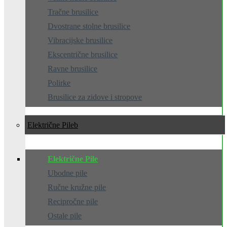
Tračne brusilice
Dvostrane stolne brusilice
Vibracijske brusilice
Ekscentrične brusilice
Ravne brusilice
Polirke
Brusilice za zidove i stropove
Električne Pile
Električne Pile
Ubodne pile
Ručne kružne pile
Recipročne pile
Ostale pile