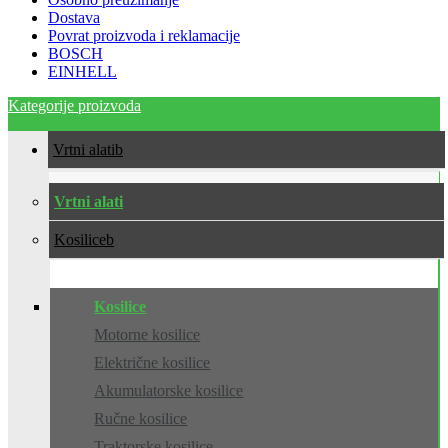
Dostava
Povrat proizvoda i reklamacije
BOSCH
EINHELL
Kategorije proizvoda
Vrtni alati
Vrtni alati
Kosilice
Kosilice
Motorne kosilice
Električne kosilice
Akumulatorske kosilice
Ručne kosilice
Traktorske kosilice