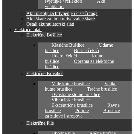
svjetiljke / reflektori
Aku
ventilatori
Aku pištolji za brtvljenje i čistači fuga
Aku škare za lim i univerzalne škare
Ostali akumulatorski alati
Električni alati
Električne Bušilice
Klasične Bušilice
Udarne
bušilice
Bušaći čekići
Udarni čekići
Kutne
bušilice
Oprema za električne
bušilice
Električne Brusilice
Male kutne brusilice
Velike
kutne brusilice
Tračne brusilice
Dvostrane stolne brusilice
Vibracijske brusilice
Ekscentrične brusilice
Ravne
brusilice
Polirke
Brusilice
za zidove i stropove
Električne Pile
Ubodne pile
Ručne kružne