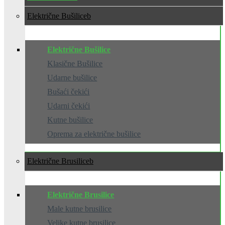
Električne Bušilice
Električne Bušilice
Klasične Bušilice
Udarne bušilice
Bušaći čekići
Udarni čekići
Kutne bušilice
Oprema za električne bušilice
Električne Brusilice
Električne Brusilice
Male kutne brusilice
Velike kutne brusilice