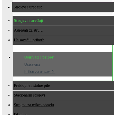
Strojevi i uređaji
Strojevi i uređaji
Agregati za struju
Usisavači i pribor
Usisivači i pribor
Usisavači
Pribor za usisavače
Preklopne i stolne pile
Stacionarni strojevi
Strojevi za mikro obradu
Dizalice