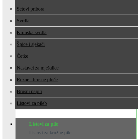
Setovi pribora
Svrdla
Krunska svrdla
Špice i sjekači
Četke
Nastavci za mješalice
Rezne i brusne ploče
Brusni papiri
Listovi za pile
Listovi za pile
Listovi za kružne pile