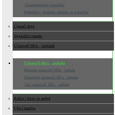
Akumulatorske kopačice
Priključci i dodatna oprema za kopačice
Cjepači drva
Sjeckalice otpada
Usisavači lišća – puhala
Usisavači lišća – puhala
Motorni usisavači lišća - puhala
Električni usisavači lišća - puhala
Aku usisavači lišća - puhala
Ralice i freze za snijeg
Ulja i maziva