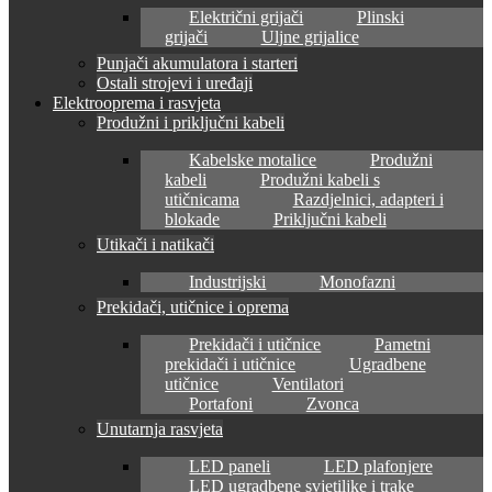
Električni grijači
Plinski
grijači
Uljne grijalice
Punjači akumulatora i starteri
Ostali strojevi i uređaji
Elektrooprema i rasvjeta
Produžni i priključni kabeli
Kabelske motalice
Produžni
kabeli
Produžni kabeli s
utičnicama
Razdjelnici, adapteri i
blokade
Priključni kabeli
Utikači i natikači
Industrijski
Monofazni
Prekidači, utičnice i oprema
Prekidači i utičnice
Pametni
prekidači i utičnice
Ugradbene
utičnice
Ventilatori
Portafoni
Zvonca
Unutarnja rasvjeta
LED paneli
LED plafonjere
LED ugradbene svjetiljke i trake