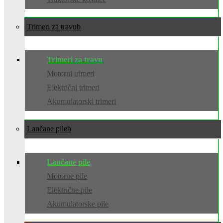
Trimeri za travu
Trimeri za travu
Motorni trimeri
Električni trimeri
Akumulatorski trimeri
Lančane pile
Lančane pile
Motorne pile
Električne pile
Akumulatorske pile