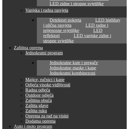
LED zidne i stropne svjetiljke
Vanjska i radna rasvjeta
Detektori pokreta
LED highbay
i ulična rasvjeta
LED radne i
prijenosne svjetiljke
LED
reflektori
LED vanjske zidne i
stropne svjetiljke
Zaštitna oprema
Jednokratni program
Jednokratne kute i pregače
Jednokratne maske i kape
Jednokratni kombinezoni
Majice, ručnici i kape
Odjeća visoke vidljivosti
Radna odjeća
Outdoor odjeća
Zaštitna obuća
Zaštita glave
Zaštita ruku
Oprema za rad na visini
Dodatna oprema
Auto i moto program