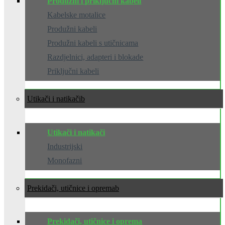
Produžni i priključni kabeli
Kabelske motalice
Produžni kabeli
Produžni kabeli s utičnicama
Razdjelnici, adapteri i blokade
Priključni kabeli
Utikači i natikači
Utikači i natikači
Industrijski
Monofazni
Prekidači, utičnice i oprema
Prekidači, utičnice i oprema