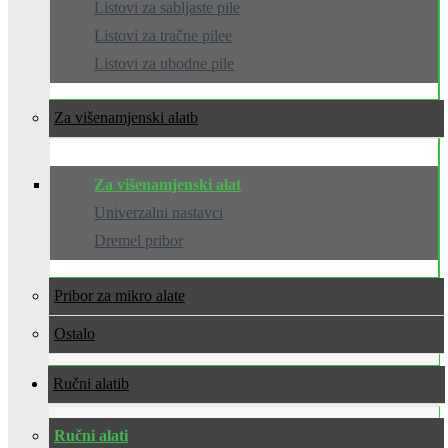
Listovi za sabljaste pile
Listovi za tračne pilee
Listovi za ubodne pile
Za višenamjenski alat
Za višenamjenski alat
Univerzalni nastavci
Dremel pribor
Pribor za mikro alate
Ostalo
Ručni alati
Ručni alati