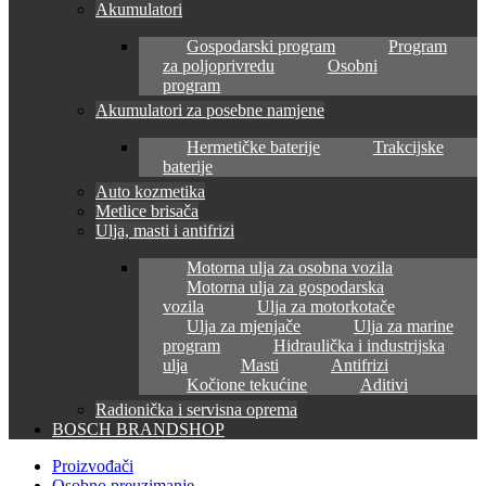
Akumulatori
Gospodarski program
Program
za poljoprivredu
Osobni
program
Akumulatori za posebne namjene
Hermetičke baterije
Trakcijske
baterije
Auto kozmetika
Metlice brisača
Ulja, masti i antifrizi
Motorna ulja za osobna vozila
Motorna ulja za gospodarska
vozila
Ulja za motorkotače
Ulja za mjenjače
Ulja za marine
program
Hidraulička i industrijska
ulja
Masti
Antifrizi
Kočione tekućine
Aditivi
Radionička i servisna oprema
BOSCH BRANDSHOP
Proizvođači
Osobno preuzimanje