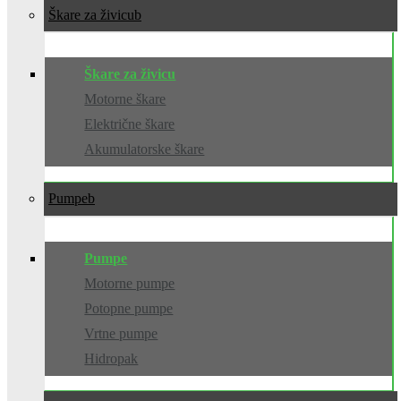
Škare za živicu
Škare za živicu
Motorne škare
Električne škare
Akumulatorske škare
Pumpe
Pumpe
Motorne pumpe
Potopne pumpe
Vrtne pumpe
Hidropak