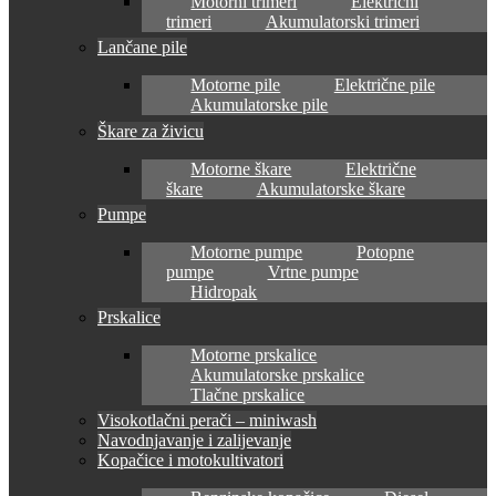
Motorni trimeri
Električni
trimeri
Akumulatorski trimeri
Lančane pile
Motorne pile
Električne pile
Akumulatorske pile
Škare za živicu
Motorne škare
Električne
škare
Akumulatorske škare
Pumpe
Motorne pumpe
Potopne
pumpe
Vrtne pumpe
Hidropak
Prskalice
Motorne prskalice
Akumulatorske prskalice
Tlačne prskalice
Visokotlačni perači – miniwash
Navodnjavanje i zalijevanje
Kopačice i motokultivatori