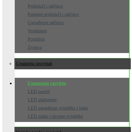
Prekidači i utičnice
Pametni prekidači i utičnice
Ugradbene utičnice
Ventilatori
Portafoni
Zvonca
Unutarnja rasvjeta
Unutarnja rasvjeta
LED paneli
LED plafonjere
LED ugradbene svjetiljke i trake
LED zidne i stropne svjetiljke