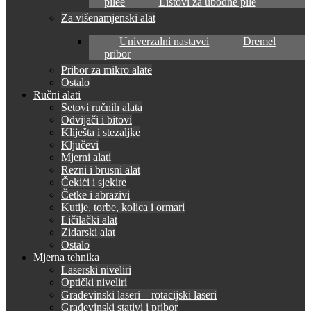
pilee
Listovi za ubodne pile
Za višenamjenski alat
Univerzalni nastavci
Dremel
pribor
Pribor za mikro alate
Ostalo
Ručni alati
Setovi ručnih alata
Odvijači i bitovi
Kliješta i stezaljke
Ključevi
Mjerni alati
Rezni i brusni alat
Čekići i sjekire
Četke i abrazivi
Kutije, torbe, kolica i ormari
Ličilački alat
Zidarski alat
Ostalo
Mjerna tehnika
Laserski niveliri
Optički niveliri
Građevinski laseri – rotacijski laseri
Građevinski stativi i pribor