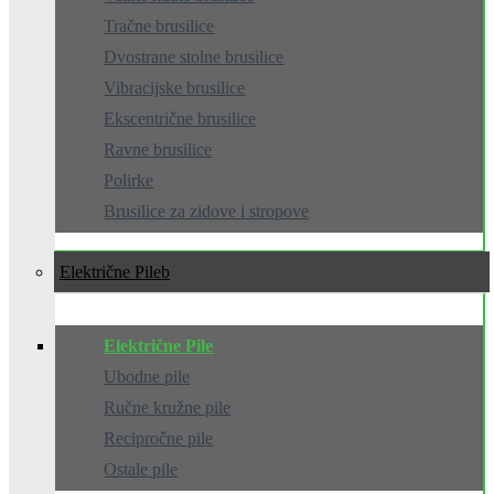
Tračne brusilice
Dvostrane stolne brusilice
Vibracijske brusilice
Ekscentrične brusilice
Ravne brusilice
Polirke
Brusilice za zidove i stropove
Električne Pile
Električne Pile
Ubodne pile
Ručne kružne pile
Recipročne pile
Ostale pile