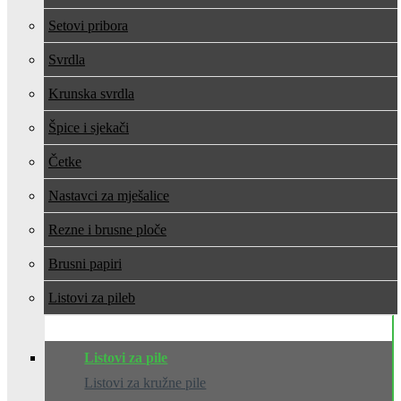
Setovi pribora
Svrdla
Krunska svrdla
Špice i sjekači
Četke
Nastavci za mješalice
Rezne i brusne ploče
Brusni papiri
Listovi za pile
Listovi za pile
Listovi za kružne pile