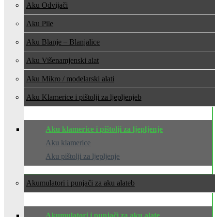
Aku Odvijači
Aku Pile
Aku Blanje – Blanjalice
Aku Višenamjenski alat
Aku Mikro / modelarski alati
Aku Klamerice i pištolji za ljepljenje
Aku klamerice i pištolji za ljepljenje
Aku klamerice
Aku pištolji za ljepljenje
Akumulatori i punjači za aku alate
Akumulatori i punjači za aku alate