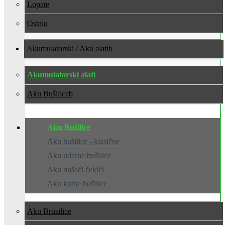
Lopate
Ostalo
Akumulatorski / Aku alati
Akumulatorski alati
Aku Bušilice
Aku Bušilice
Aku bušilice - klasične
Aku udarne bušilice
Aku bušaći čekići
Aku kutne bušilice
Aku Brusilice