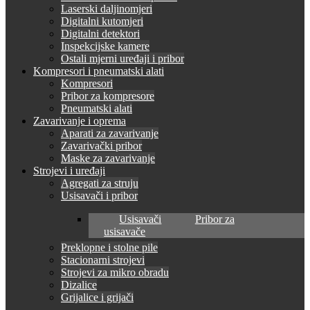
Laserski daljinomjeri
Digitalni kutomjeri
Digitalni detektori
Inspekcijske kamere
Ostali mjerni uređaji i pribor
Kompresori i pneumatski alati
Kompresori
Pribor za kompresore
Pneumatski alati
Zavarivanje i oprema
Aparati za zavarivanje
Zavarivački pribor
Maske za zavarivanje
Strojevi i uređaji
Agregati za struju
Usisavači i pribor
Usisavači
Pribor za
usisavače
Preklopne i stolne pile
Stacionarni strojevi
Strojevi za mikro obradu
Dizalice
Grijalice i grijači