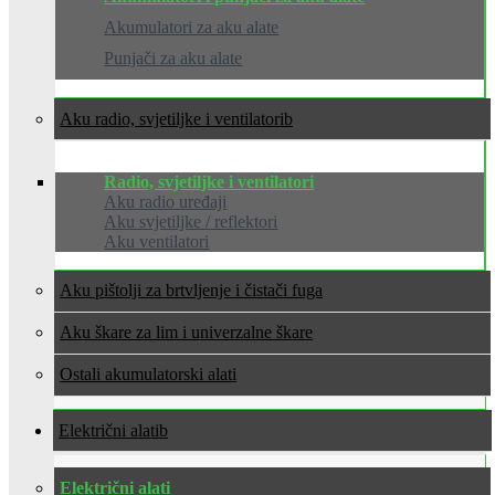
Akumulatori za aku alate
Punjači za aku alate
Aku radio, svjetiljke i ventilatori
Radio, svjetiljke i ventilatori
Aku radio uređaji
Aku svjetiljke / reflektori
Aku ventilatori
Aku pištolji za brtvljenje i čistači fuga
Aku škare za lim i univerzalne škare
Ostali akumulatorski alati
Električni alati
Električni alati