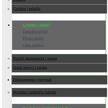
Grijalice i grijači
Grijalice i grijači
Električni grijači
Plinski grijači
Uljne grijalice
Punjači akumulatora i starteri
Ostali strojevi i uređaji
Elektrooprema i rasvjeta
Produžni i priključni kabeli