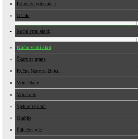
Pribor za vrtne alate
Ostalo
Ručni vrtni alati
Ručni vrtni alati
Škare za grane
Ručne škare za živicu
Vrtne škare
Vrtne pile
Sjekire i pribor
Grablje
Štihače i vile