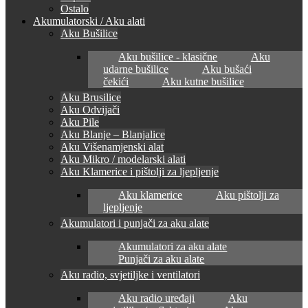
Ostalo
Akumulatorski / Aku alati
Aku Bušilice
Aku bušilice - klasične
Aku
udarne bušilice
Aku bušaći
čekići
Aku kutne bušilice
Aku Brusilice
Aku Odvijači
Aku Pile
Aku Blanje – Blanjalice
Aku Višenamjenski alat
Aku Mikro / modelarski alati
Aku Klamerice i pištolji za ljepljenje
Aku klamerice
Aku pištolji za
ljepljenje
Akumulatori i punjači za aku alate
Akumulatori za aku alate
Punjači za aku alate
Aku radio, svjetiljke i ventilatori
Aku radio uređaji
Aku