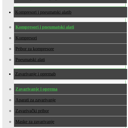
Kompresori i pneumatski alati
Kompresori i pneumatski alati
Kompresori
Pribor za kompresore
Pneumatski alati
Zavarivanje i oprema
Zavarivanje i oprema
Aparati za zavarivanje
Zavarivački pribor
Maske za zavarivanje