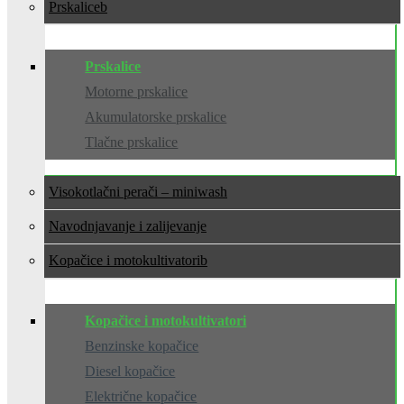
Prskalice
Prskalice
Motorne prskalice
Akumulatorske prskalice
Tlačne prskalice
Visokotlačni perači – miniwash
Navodnjavanje i zalijevanje
Kopačice i motokultivatori
Kopačice i motokultivatori
Benzinske kopačice
Diesel kopačice
Električne kopačice