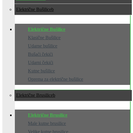
Električne Bušilice
Električne Bušilice
Klasične Bušilice
Udarne bušilice
Bušaći čekići
Udarni čekići
Kutne bušilice
Oprema za električne bušilice
Električne Brusilice
Električne Brusilice
Male kutne brusilice
Velike kutne brusilice