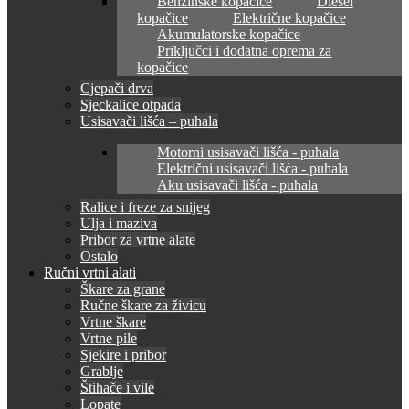
Benzinske kopačice
Diesel
kopačice
Električne kopačice
Akumulatorske kopačice
Priključci i dodatna oprema za
kopačice
Cjepači drva
Sjeckalice otpada
Usisavači lišća – puhala
Motorni usisavači lišća - puhala
Električni usisavači lišća - puhala
Aku usisavači lišća - puhala
Ralice i freze za snijeg
Ulja i maziva
Pribor za vrtne alate
Ostalo
Ručni vrtni alati
Škare za grane
Ručne škare za živicu
Vrtne škare
Vrtne pile
Sjekire i pribor
Grablje
Štihače i vile
Lopate