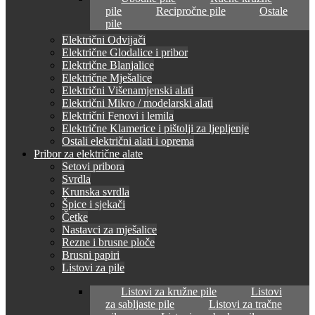
pile
Recipročne pile
Ostale
pile
Električni Odvijači
Električne Glodalice i pribor
Električne Blanjalice
Električne Mješalice
Električni Višenamjenski alati
Električni Mikro / modelarski alati
Električni Fenovi i lemila
Električne Klamerice i pištolji za ljepljenje
Ostali električni alati i oprema
Pribor za električne alate
Setovi pribora
Svrdla
Krunska svrdla
Špice i sjekači
Četke
Nastavci za mješalice
Rezne i brusne ploče
Brusni papiri
Listovi za pile
Listovi za kružne pile
Listovi
za sabljaste pile
Listovi za tračne