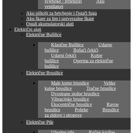
svjetiljke / reflektori
Aku
ventilatori
Aku pištolji za brtvljenje i čistači fuga
Aku škare za lim i univerzalne škare
Ostali akumulatorski alati
Električni alati
Električne Bušilice
Klasične Bušilice
Udarne
bušilice
Bušaći čekići
Udarni čekići
Kutne
bušilice
Oprema za električne
bušilice
Električne Brusilice
Male kutne brusilice
Velike
kutne brusilice
Tračne brusilice
Dvostrane stolne brusilice
Vibracijske brusilice
Ekscentrične brusilice
Ravne
brusilice
Polirke
Brusilice
za zidove i stropove
Električne Pile
Ubodne pile
Ručne kružne