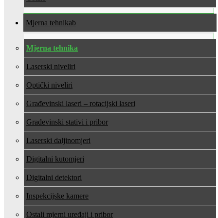
Mjerna tehnika
Mjerna tehnika
Laserski niveliri
Optički niveliri
Građevinski laseri – rotacijski laseri
Građevinski stativi i pribor
Laserski daljinomjeri
Digitalni kutomjeri
Digitalni detektori
Inspekcijske kamere
Ostali mjerni uređaji i pribor