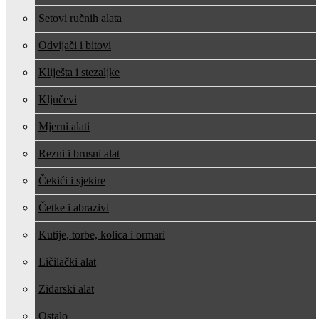
Setovi ručnih alata
Odvijači i bitovi
Kliješta i stezaljke
Ključevi
Mjerni alati
Rezni i brusni alat
Čekići i sjekire
Četke i abrazivi
Kutije, torbe, kolica i ormari
Ličilački alat
Zidarski alat
Ostalo