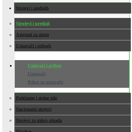
Strojevi i uređaji
Strojevi i uređaji
Agregati za struju
Usisavači i pribor
Usisivači i pribor
Usisavači
Pribor za usisavače
Preklopne i stolne pile
Stacionarni strojevi
Strojevi za mikro obradu
Dizalice