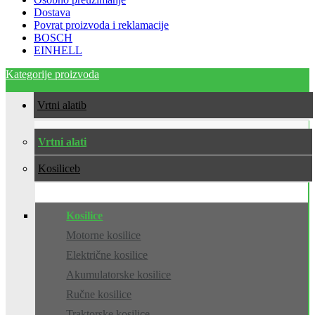
Dostava
Povrat proizvoda i reklamacije
BOSCH
EINHELL
Kategorije proizvoda
Vrtni alati
Vrtni alati
Kosilice
Kosilice
Motorne kosilice
Električne kosilice
Akumulatorske kosilice
Ručne kosilice
Traktorske kosilice