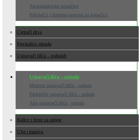
Akumulatorske kopačice
Priključci i dodatna oprema za kopačice
Cjepači drva
Sjeckalice otpada
Usisavači lišća – puhala
Usisavači lišća – puhala
Motorni usisavači lišća - puhala
Električni usisavači lišća - puhala
Aku usisavači lišća - puhala
Ralice i freze za snijeg
Ulja i maziva