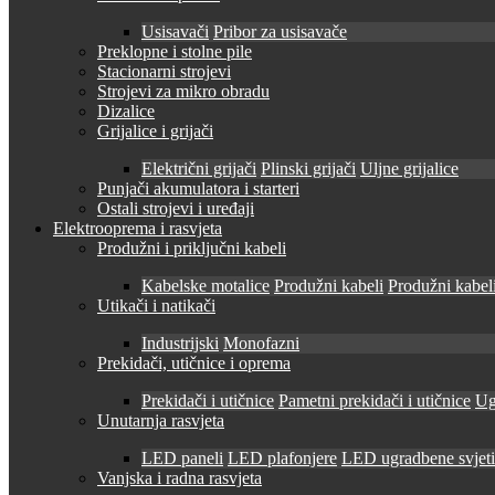
Usisavači
Pribor za usisavače
Preklopne i stolne pile
Stacionarni strojevi
Strojevi za mikro obradu
Dizalice
Grijalice i grijači
Električni grijači
Plinski grijači
Uljne grijalice
Punjači akumulatora i starteri
Ostali strojevi i uređaji
Elektrooprema i rasvjeta
Produžni i priključni kabeli
Kabelske motalice
Produžni kabeli
Produžni kabeli
Utikači i natikači
Industrijski
Monofazni
Prekidači, utičnice i oprema
Prekidači i utičnice
Pametni prekidači i utičnice
Ug
Unutarnja rasvjeta
LED paneli
LED plafonjere
LED ugradbene svjetil
Vanjska i radna rasvjeta