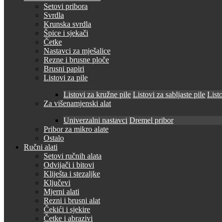
Setovi pribora
Svrdla
Krunska svrdla
Špice i sjekači
Četke
Nastavci za mješalice
Rezne i brusne ploče
Brusni papiri
Listovi za pile
Listovi za kružne pile
Listovi za sabljaste pile
Listo
Za višenamjenski alat
Univerzalni nastavci
Dremel pribor
Pribor za mikro alate
Ostalo
Ručni alati
Setovi ručnih alata
Odvijači i bitovi
Kliješta i stezaljke
Ključevi
Mjerni alati
Rezni i brusni alat
Čekići i sjekire
Četke i abrazivi