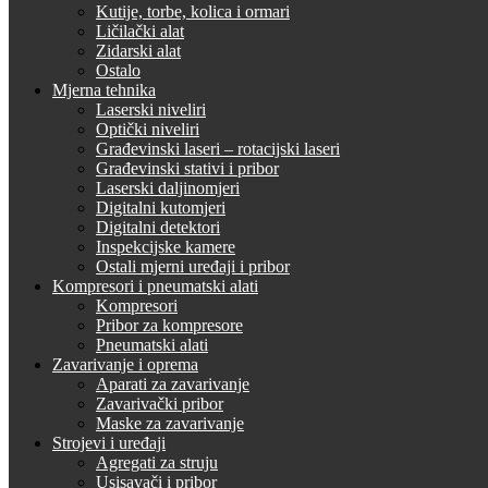
Kutije, torbe, kolica i ormari
Ličilački alat
Zidarski alat
Ostalo
Mjerna tehnika
Laserski niveliri
Optički niveliri
Građevinski laseri – rotacijski laseri
Građevinski stativi i pribor
Laserski daljinomjeri
Digitalni kutomjeri
Digitalni detektori
Inspekcijske kamere
Ostali mjerni uređaji i pribor
Kompresori i pneumatski alati
Kompresori
Pribor za kompresore
Pneumatski alati
Zavarivanje i oprema
Aparati za zavarivanje
Zavarivački pribor
Maske za zavarivanje
Strojevi i uređaji
Agregati za struju
Usisavači i pribor