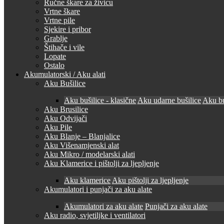
Ručne škare za živicu
Vrtne škare
Vrtne pile
Sjekire i pribor
Grablje
Štihače i vile
Lopate
Ostalo
Akumulatorski / Aku alati
Aku Bušilice
Aku bušilice - klasične
Aku udarne bušilice
Aku bu
Aku Brusilice
Aku Odvijači
Aku Pile
Aku Blanje – Blanjalice
Aku Višenamjenski alat
Aku Mikro / modelarski alati
Aku Klamerice i pištolji za ljepljenje
Aku klamerice
Aku pištolji za ljepljenje
Akumulatori i punjači za aku alate
Akumulatori za aku alate
Punjači za aku alate
Aku radio, svjetiljke i ventilatori