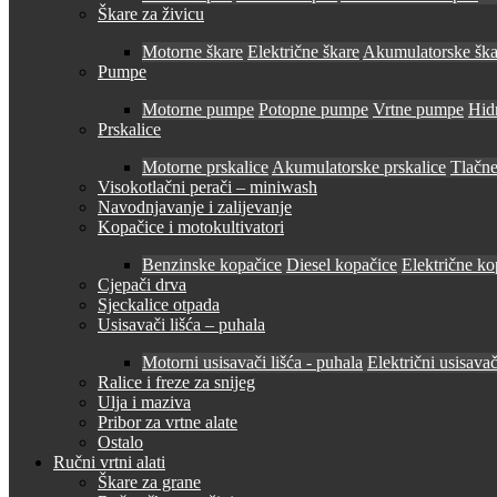
Škare za živicu
Motorne škare
Električne škare
Akumulatorske ška
Pumpe
Motorne pumpe
Potopne pumpe
Vrtne pumpe
Hid
Prskalice
Motorne prskalice
Akumulatorske prskalice
Tlačne
Visokotlačni perači – miniwash
Navodnjavanje i zalijevanje
Kopačice i motokultivatori
Benzinske kopačice
Diesel kopačice
Električne ko
Cjepači drva
Sjeckalice otpada
Usisavači lišća – puhala
Motorni usisavači lišća - puhala
Električni usisavač
Ralice i freze za snijeg
Ulja i maziva
Pribor za vrtne alate
Ostalo
Ručni vrtni alati
Škare za grane