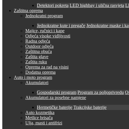
Detektori pokreta
LED highbay i ulična rasvjeta
LE
Zaštitna oprema
Jednokratni program
Jednokratne kute i pregače
Jednokratne maske i k
Majice, ručnici i kape
Odjeća visoke vidljivosti
Radna odjeća
Outdoor odjeća
Zaštitna obuća
Zaštita glave
Zaštita ruku
Oprema za rad na visini
Dodatna oprema
Auto i moto program
Akumulatori
Gospodarski program
Program za poljoprivredu
O
Akumulatori za posebne namjene
Hermetičke baterije
Trakcijske baterije
Auto kozmetika
Metlice brisača
Ulja, masti i antifrizi