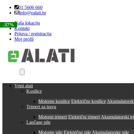
Skip
Skip
01 5606 660
to
to
info@ealati.hr
navigation
content
Naša lokacija
-37%
-37%
-37%
-37%
Kontakt
Prijava / registracija
Moj profil
Vrtni alati
Kosilice
Motorne kosilice
Električne kosilice
Akumulatorske
Trimeri za travu
Motorni trimeri
Električni trimeri
Akumulatorski tr
Lančane pile
Motorne pile
Električne pile
Akumulatorske pile