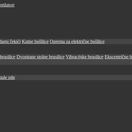
tilatori
arni čekići
Kutne bušilice
Oprema za električne bušilice
brusilice
Dvostrane stolne brusilice
Vibracijske brusilice
Ekscentrične b
tale pile