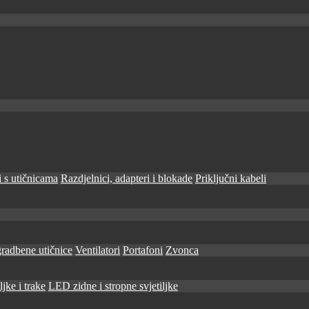
 s utičnicama
Razdjelnici, adapteri i blokade
Priključni kabeli
radbene utičnice
Ventilatori
Portafoni
Zvonca
jke i trake
LED zidne i stropne svjetiljke