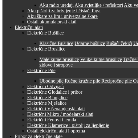
Aku radio uređaji
Aku svjetiljke / reflektori
Aku ven
Aku pištolji za brtvljenje i čistači fuga
Aku škare za lim i univerzalne škare
Ostali akumulatorski alati
Električni alati
Električne Bušilice
Klasične Bušilice
Udarne bušilice
Bušaći čekići
Ud
Električne Brusilice
Male kutne brusilice
Velike kutne brusilice
Tračne 
zidove i stropove
Električne Pile
Ubodne pile
Ručne kružne pile
Recipročne pile
Os
Električni Odvijači
Električne Glodalice i pribor
Električne Blanjalice
Električne Mješalice
Električni Višenamjenski alati
Električni Mikro / modelarski alati
Električni Fenovi i lemila
Električne Klamerice i pištolji za ljepljenje
Ostali električni alati i oprema
Pribor za električne alate