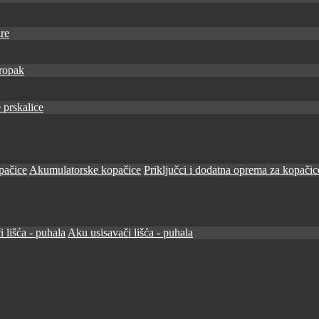
re
ropak
 prskalice
pačice
Akumulatorske kopačice
Priključci i dodatna oprema za kopačic
i lišća - puhala
Aku usisavači lišća - puhala