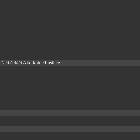
šaći čekići
Aku kutne bušilice