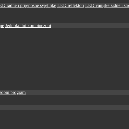
D radne i prijenosne svjetiljke
LED reflektori
LED vanjske zidne i stro
ape
Jednokratni kombinezoni
sobni program