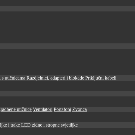
 s utičnicama
Razdjelnici, adapteri i blokade
Priključni kabeli
radbene utičnice
Ventilatori
Portafoni
Zvonca
jke i trake
LED zidne i stropne svjetiljke