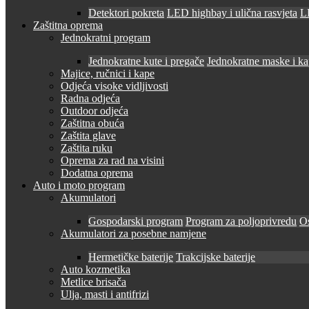
Detektori pokreta
LED highbay i ulična rasvjeta
LE
Zaštitna oprema
Jednokratni program
Jednokratne kute i pregače
Jednokratne maske i k
Majice, ručnici i kape
Odjeća visoke vidljivosti
Radna odjeća
Outdoor odjeća
Zaštitna obuća
Zaštita glave
Zaštita ruku
Oprema za rad na visini
Dodatna oprema
Auto i moto program
Akumulatori
Gospodarski program
Program za poljoprivredu
O
Akumulatori za posebne namjene
Hermetičke baterije
Trakcijske baterije
Auto kozmetika
Metlice brisača
Ulja, masti i antifrizi