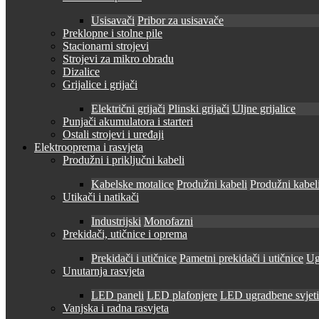
Usisavači
Pribor za usisavače
Preklopne i stolne pile
Stacionarni strojevi
Strojevi za mikro obradu
Dizalice
Grijalice i grijači
Električni grijači
Plinski grijači
Uljne grijalice
Punjači akumulatora i starteri
Ostali strojevi i uređaji
Elektrooprema i rasvjeta
Produžni i priključni kabeli
Kabelske motalice
Produžni kabeli
Produžni kabeli
Utikači i natikači
Industrijski
Monofazni
Prekidači, utičnice i oprema
Prekidači i utičnice
Pametni prekidači i utičnice
Ug
Unutarnja rasvjeta
LED paneli
LED plafonjere
LED ugradbene svjetil
Vanjska i radna rasvjeta