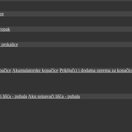
re
ropak
 prskalice
pačice
Akumulatorske kopačice
Priključci i dodatna oprema za kopačic
i lišća - puhala
Aku usisavači lišća - puhala