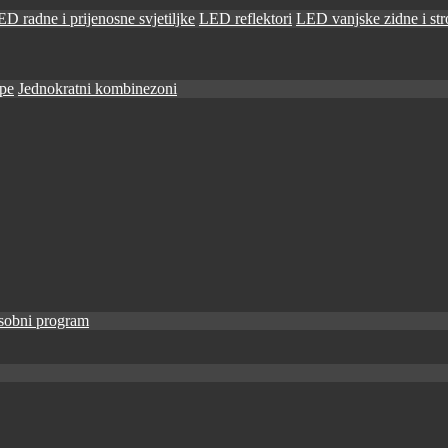
D radne i prijenosne svjetiljke
LED reflektori
LED vanjske zidne i stro
ape
Jednokratni kombinezoni
sobni program