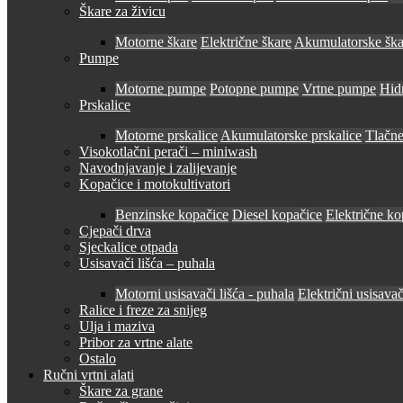
Škare za živicu
Motorne škare
Električne škare
Akumulatorske ška
Pumpe
Motorne pumpe
Potopne pumpe
Vrtne pumpe
Hid
Prskalice
Motorne prskalice
Akumulatorske prskalice
Tlačne
Visokotlačni perači – miniwash
Navodnjavanje i zalijevanje
Kopačice i motokultivatori
Benzinske kopačice
Diesel kopačice
Električne ko
Cjepači drva
Sjeckalice otpada
Usisavači lišća – puhala
Motorni usisavači lišća - puhala
Električni usisavač
Ralice i freze za snijeg
Ulja i maziva
Pribor za vrtne alate
Ostalo
Ručni vrtni alati
Škare za grane