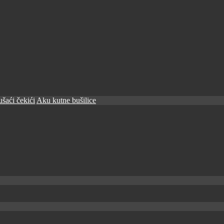
šaći čekići
Aku kutne bušilice