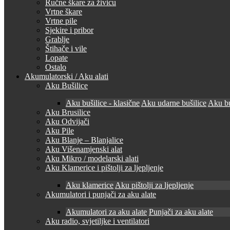
Ručne škare za živicu
Vrtne škare
Vrtne pile
Sjekire i pribor
Grablje
Štihače i vile
Lopate
Ostalo
Akumulatorski / Aku alati
Aku Bušilice
Aku bušilice - klasične
Aku udarne bušilice
Aku bu
Aku Brusilice
Aku Odvijači
Aku Pile
Aku Blanje – Blanjalice
Aku Višenamjenski alat
Aku Mikro / modelarski alati
Aku Klamerice i pištolji za ljepljenje
Aku klamerice
Aku pištolji za ljepljenje
Akumulatori i punjači za aku alate
Akumulatori za aku alate
Punjači za aku alate
Aku radio, svjetiljke i ventilatori