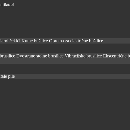
tilatori
arni čekići
Kutne bušilice
Oprema za električne bušilice
brusilice
Dvostrane stolne brusilice
Vibracijske brusilice
Ekscentrične b
tale pile