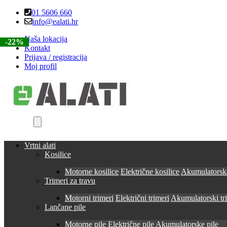
Skip
Skip
01 5606 660
to
to
info@ealati.hr
navigation
content
Naša lokacija
-22%
-22%
-22%
-22%
-22%
Kontakt
Prijava / registracija
Moj profil
Vrtni alati
Kosilice
Motorne kosilice
Električne kosilice
Akumulatorske
Trimeri za travu
Motorni trimeri
Električni trimeri
Akumulatorski tr
Lančane pile
Motorne pile
Električne pile
Akumulatorske pile