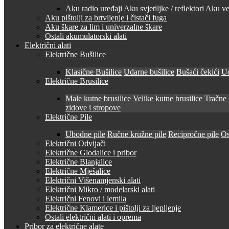
Aku radio uređaji
Aku svjetiljke / reflektori
Aku ven
Aku pištolji za brtvljenje i čistači fuga
Aku škare za lim i univerzalne škare
Ostali akumulatorski alati
Električni alati
Električne Bušilice
Klasične Bušilice
Udarne bušilice
Bušaći čekići
Ud
Električne Brusilice
Male kutne brusilice
Velike kutne brusilice
Tračne 
zidove i stropove
Električne Pile
Ubodne pile
Ručne kružne pile
Recipročne pile
Os
Električni Odvijači
Električne Glodalice i pribor
Električne Blanjalice
Električne Mješalice
Električni Višenamjenski alati
Električni Mikro / modelarski alati
Električni Fenovi i lemila
Električne Klamerice i pištolji za ljepljenje
Ostali električni alati i oprema
Pribor za električne alate