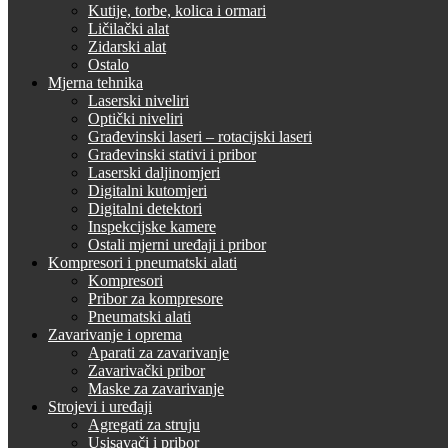
Kutije, torbe, kolica i ormari
Ličilački alat
Zidarski alat
Ostalo
Mjerna tehnika
Laserski niveliri
Optički niveliri
Građevinski laseri – rotacijski laseri
Građevinski stativi i pribor
Laserski daljinomjeri
Digitalni kutomjeri
Digitalni detektori
Inspekcijske kamere
Ostali mjerni uređaji i pribor
Kompresori i pneumatski alati
Kompresori
Pribor za kompresore
Pneumatski alati
Zavarivanje i oprema
Aparati za zavarivanje
Zavarivački pribor
Maske za zavarivanje
Strojevi i uređaji
Agregati za struju
Usisavači i pribor