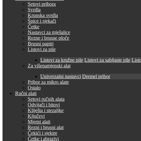
Setovi pribora
Svrdla
Krunska svrdla
Špice i sjekači
Četke
Nastavci za mješalice
Rezne i brusne ploče
Brusni papiri
Listovi za pile
Listovi za kružne pile
Listovi za sabljaste pile
Listo
Za višenamjenski alat
Univerzalni nastavci
Dremel pribor
Pribor za mikro alate
Ostalo
Ručni alati
Setovi ručnih alata
Odvijači i bitovi
Kliješta i stezaljke
Ključevi
Mjerni alati
Rezni i brusni alat
Čekići i sjekire
Četke i abrazivi