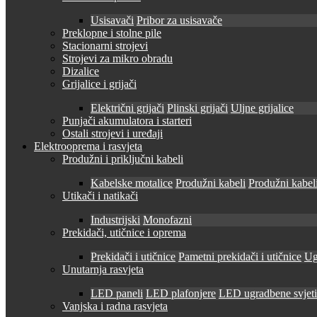
Usisavači
Pribor za usisavače
Preklopne i stolne pile
Stacionarni strojevi
Strojevi za mikro obradu
Dizalice
Grijalice i grijači
Električni grijači
Plinski grijači
Uljne grijalice
Punjači akumulatora i starteri
Ostali strojevi i uređaji
Elektrooprema i rasvjeta
Produžni i priključni kabeli
Kabelske motalice
Produžni kabeli
Produžni kabeli
Utikači i natikači
Industrijski
Monofazni
Prekidači, utičnice i oprema
Prekidači i utičnice
Pametni prekidači i utičnice
Ug
Unutarnja rasvjeta
LED paneli
LED plafonjere
LED ugradbene svjetil
Vanjska i radna rasvjeta