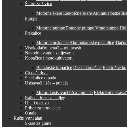
Škare za živicu
Motorne škare
Električne škare
Akumulatorske ška
Pumpe
Motorne pumpe
Potopne pumpe
Vrtne pumpe
Hid
Prskalice
Motorne prskalice
Akumulatorske prskalice
Tlačne
Visokotlačni perači – miniwash
Navodnjavanje i zalijevanje
Kopačice i motokultivatori
Benzinske kopačice
Diesel kopačice
Električne ko
Cjepači drva
Sjeckalice otpada
Usisavači lišća – puhala
Motorni usisavači lišća - puhala
Električni usisavač
Ralice i freze za snijeg
Ulja i maziva
Pribor za vrtne alate
Ostalo
Ručni vrtni alati
Škare za grane