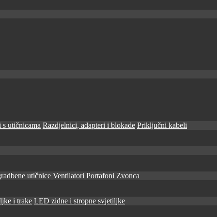
 s utičnicama
Razdjelnici, adapteri i blokade
Priključni kabeli
radbene utičnice
Ventilatori
Portafoni
Zvonca
jke i trake
LED zidne i stropne svjetiljke