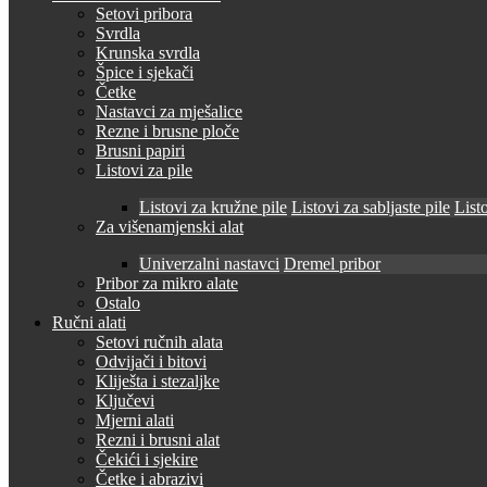
Setovi pribora
Svrdla
Krunska svrdla
Špice i sjekači
Četke
Nastavci za mješalice
Rezne i brusne ploče
Brusni papiri
Listovi za pile
Listovi za kružne pile
Listovi za sabljaste pile
Listo
Za višenamjenski alat
Univerzalni nastavci
Dremel pribor
Pribor za mikro alate
Ostalo
Ručni alati
Setovi ručnih alata
Odvijači i bitovi
Kliješta i stezaljke
Ključevi
Mjerni alati
Rezni i brusni alat
Čekići i sjekire
Četke i abrazivi