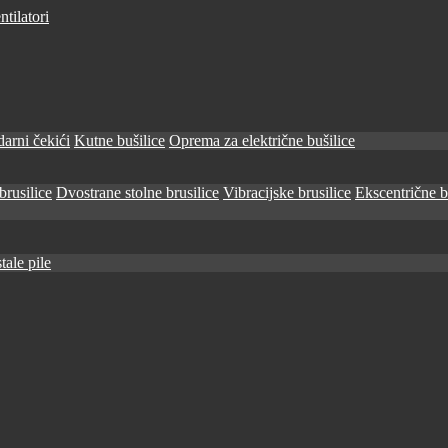
tilatori
arni čekići
Kutne bušilice
Oprema za električne bušilice
brusilice
Dvostrane stolne brusilice
Vibracijske brusilice
Ekscentrične b
tale pile