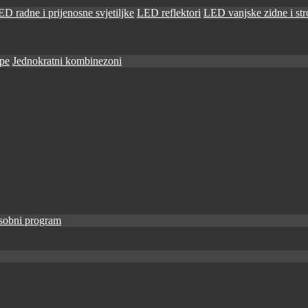
D radne i prijenosne svjetiljke
LED reflektori
LED vanjske zidne i stro
ape
Jednokratni kombinezoni
sobni program