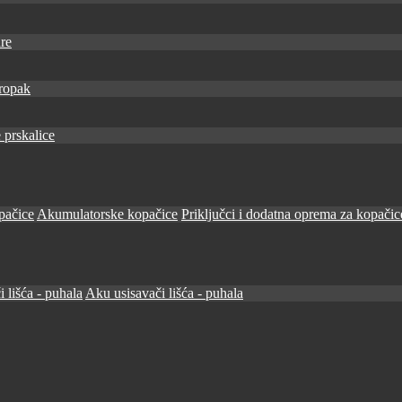
re
ropak
 prskalice
pačice
Akumulatorske kopačice
Priključci i dodatna oprema za kopačic
i lišća - puhala
Aku usisavači lišća - puhala