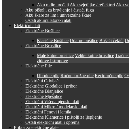
Aku radio uređaji
Aku svjetiljke / reflektori
Aku ven
Aku pištolji za brtvljenje i čistači fuga
Aku škare za lim i univerzalne škare
Ostali akumulatorski alati
Električni alati
Električne Bušilice
Klasične Bušilice
Udarne bušilice
Bušaći čekići
Ud
Električne Brusilice
Male kutne brusilice
Velike kutne brusilice
Tračne 
zidove i stropove
Električne Pile
Ubodne pile
Ručne kružne pile
Recipročne pile
Os
Električni Odvijači
Električne Glodalice i pribor
Električne Blanjalice
Električne Mješalice
Električni Višenamjenski alati
Električni Mikro / modelarski alati
Električni Fenovi i lemila
Električne Klamerice i pištolji za ljepljenje
Ostali električni alati i oprema
Pribor za električne alate