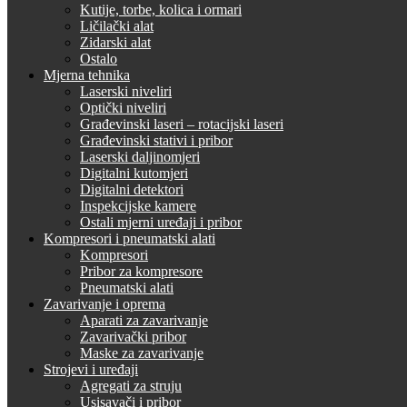
Kutije, torbe, kolica i ormari
Ličilački alat
Zidarski alat
Ostalo
Mjerna tehnika
Laserski niveliri
Optički niveliri
Građevinski laseri – rotacijski laseri
Građevinski stativi i pribor
Laserski daljinomjeri
Digitalni kutomjeri
Digitalni detektori
Inspekcijske kamere
Ostali mjerni uređaji i pribor
Kompresori i pneumatski alati
Kompresori
Pribor za kompresore
Pneumatski alati
Zavarivanje i oprema
Aparati za zavarivanje
Zavarivački pribor
Maske za zavarivanje
Strojevi i uređaji
Agregati za struju
Usisavači i pribor