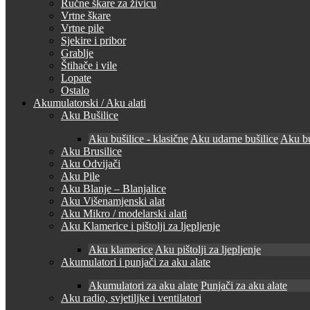
Ručne škare za živicu
Vrtne škare
Vrtne pile
Sjekire i pribor
Grablje
Štihače i vile
Lopate
Ostalo
Akumulatorski / Aku alati
Aku Bušilice
Aku bušilice - klasične
Aku udarne bušilice
Aku bu
Aku Brusilice
Aku Odvijači
Aku Pile
Aku Blanje – Blanjalice
Aku Višenamjenski alat
Aku Mikro / modelarski alati
Aku Klamerice i pištolji za ljepljenje
Aku klamerice
Aku pištolji za ljepljenje
Akumulatori i punjači za aku alate
Akumulatori za aku alate
Punjači za aku alate
Aku radio, svjetiljke i ventilatori