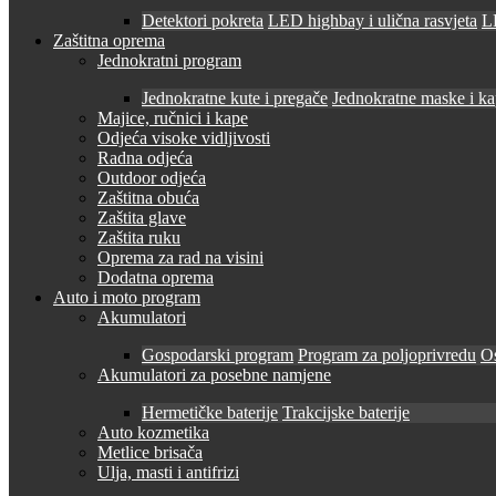
Detektori pokreta
LED highbay i ulična rasvjeta
LE
Zaštitna oprema
Jednokratni program
Jednokratne kute i pregače
Jednokratne maske i k
Majice, ručnici i kape
Odjeća visoke vidljivosti
Radna odjeća
Outdoor odjeća
Zaštitna obuća
Zaštita glave
Zaštita ruku
Oprema za rad na visini
Dodatna oprema
Auto i moto program
Akumulatori
Gospodarski program
Program za poljoprivredu
O
Akumulatori za posebne namjene
Hermetičke baterije
Trakcijske baterije
Auto kozmetika
Metlice brisača
Ulja, masti i antifrizi