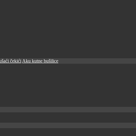
šaći čekići
Aku kutne bušilice