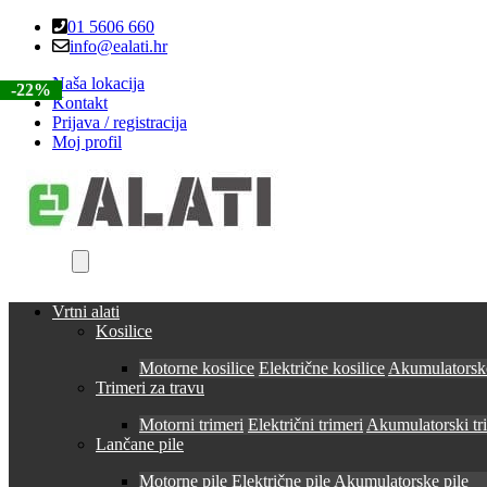
Skip
Skip
01 5606 660
to
to
info@ealati.hr
navigation
content
Naša lokacija
-22%
-22%
-71%
-22%
Kontakt
Prijava / registracija
Moj profil
Vrtni alati
Kosilice
Motorne kosilice
Električne kosilice
Akumulatorske
Trimeri za travu
Motorni trimeri
Električni trimeri
Akumulatorski tr
Lančane pile
Motorne pile
Električne pile
Akumulatorske pile