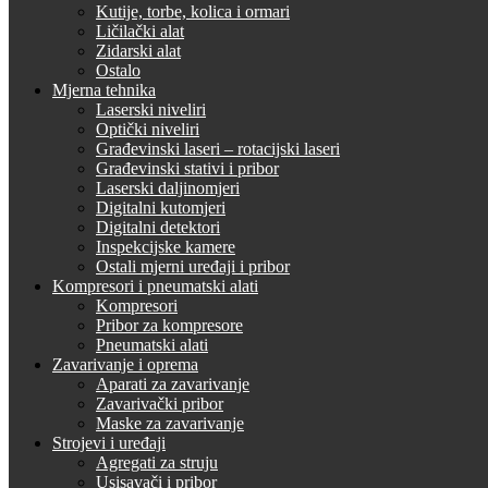
Kutije, torbe, kolica i ormari
Ličilački alat
Zidarski alat
Ostalo
Mjerna tehnika
Laserski niveliri
Optički niveliri
Građevinski laseri – rotacijski laseri
Građevinski stativi i pribor
Laserski daljinomjeri
Digitalni kutomjeri
Digitalni detektori
Inspekcijske kamere
Ostali mjerni uređaji i pribor
Kompresori i pneumatski alati
Kompresori
Pribor za kompresore
Pneumatski alati
Zavarivanje i oprema
Aparati za zavarivanje
Zavarivački pribor
Maske za zavarivanje
Strojevi i uređaji
Agregati za struju
Usisavači i pribor