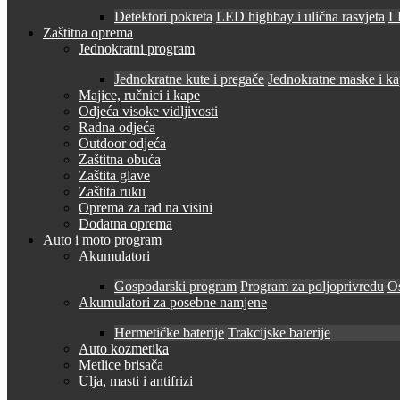
Detektori pokreta
LED highbay i ulična rasvjeta
LE
Zaštitna oprema
Jednokratni program
Jednokratne kute i pregače
Jednokratne maske i k
Majice, ručnici i kape
Odjeća visoke vidljivosti
Radna odjeća
Outdoor odjeća
Zaštitna obuća
Zaštita glave
Zaštita ruku
Oprema za rad na visini
Dodatna oprema
Auto i moto program
Akumulatori
Gospodarski program
Program za poljoprivredu
O
Akumulatori za posebne namjene
Hermetičke baterije
Trakcijske baterije
Auto kozmetika
Metlice brisača
Ulja, masti i antifrizi