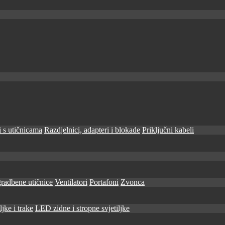
 s utičnicama
Razdjelnici, adapteri i blokade
Priključni kabeli
radbene utičnice
Ventilatori
Portafoni
Zvonca
jke i trake
LED zidne i stropne svjetiljke