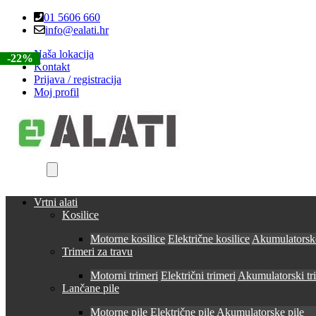
Skip
Skip
01 5606 660
to
to
info@ealati.hr
navigation
content
Naša lokacija
-22%
-22%
-22%
-22%
-22%
Kontakt
Prijava / registracija
Moj profil
Vrtni alati
Kosilice
Motorne kosilice
Električne kosilice
Akumulatorske
Trimeri za travu
Motorni trimeri
Električni trimeri
Akumulatorski tr
Lančane pile
Motorne pile
Električne pile
Akumulatorske pile