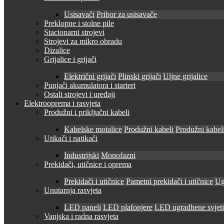
Usisavači
Pribor za usisavače
Preklopne i stolne pile
Stacionarni strojevi
Strojevi za mikro obradu
Dizalice
Grijalice i grijači
Električni grijači
Plinski grijači
Uljne grijalice
Punjači akumulatora i starteri
Ostali strojevi i uređaji
Elektrooprema i rasvjeta
Produžni i priključni kabeli
Kabelske motalice
Produžni kabeli
Produžni kabeli
Utikači i natikači
Industrijski
Monofazni
Prekidači, utičnice i oprema
Prekidači i utičnice
Pametni prekidači i utičnice
Ug
Unutarnja rasvjeta
LED paneli
LED plafonjere
LED ugradbene svjetil
Vanjska i radna rasvjeta