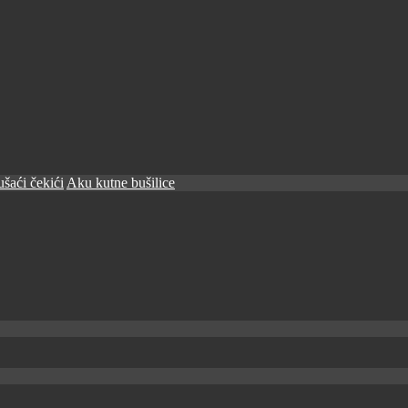
šaći čekići
Aku kutne bušilice