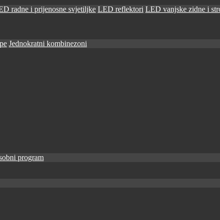
D radne i prijenosne svjetiljke
LED reflektori
LED vanjske zidne i stro
ape
Jednokratni kombinezoni
sobni program