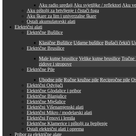
Aku radio uređaji
Aku svjetiljke / reflektori
Aku ven
Aku pištolji za brtvljenje i čistači fuga
Aku škare za lim i univerzalne škare
Ostali akumulatorski alati
Električni alati
Električne Bušilice
Klasične Bušilice
Udarne bušilice
Bušaći čekići
Ud
Električne Brusilice
Male kutne brusilice
Velike kutne brusilice
Tračne 
zidove i stropove
Električne Pile
Ubodne pile
Ručne kružne pile
Recipročne pile
Os
Električni Odvijači
Električne Glodalice i pribor
Električne Blanjalice
Električne Mješalice
Električni Višenamjenski alati
Električni Mikro / modelarski alati
Električni Fenovi i lemila
Električne Klamerice i pištolji za ljepljenje
Ostali električni alati i oprema
Pribor za električne alate