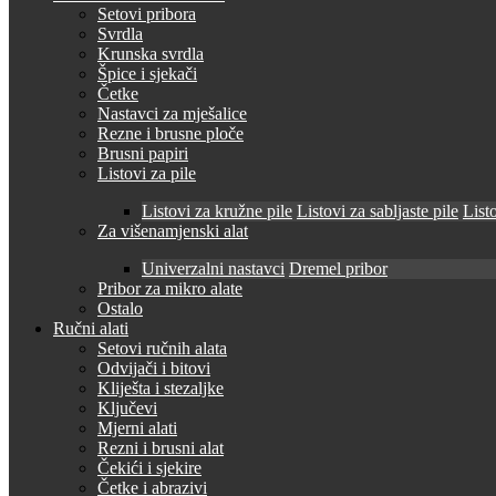
Setovi pribora
Svrdla
Krunska svrdla
Špice i sjekači
Četke
Nastavci za mješalice
Rezne i brusne ploče
Brusni papiri
Listovi za pile
Listovi za kružne pile
Listovi za sabljaste pile
Listo
Za višenamjenski alat
Univerzalni nastavci
Dremel pribor
Pribor za mikro alate
Ostalo
Ručni alati
Setovi ručnih alata
Odvijači i bitovi
Kliješta i stezaljke
Ključevi
Mjerni alati
Rezni i brusni alat
Čekići i sjekire
Četke i abrazivi