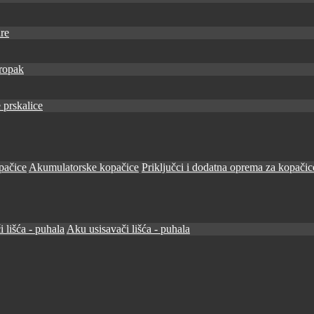
re
ropak
 prskalice
pačice
Akumulatorske kopačice
Priključci i dodatna oprema za kopačic
i lišća - puhala
Aku usisavači lišća - puhala