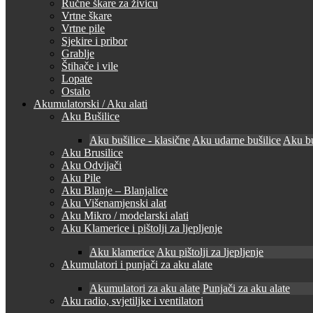
Ručne škare za živicu
Vrtne škare
Vrtne pile
Sjekire i pribor
Grablje
Štihače i vile
Lopate
Ostalo
Akumulatorski / Aku alati
Aku Bušilice
Aku bušilice - klasične
Aku udarne bušilice
Aku bu
Aku Brusilice
Aku Odvijači
Aku Pile
Aku Blanje – Blanjalice
Aku Višenamjenski alat
Aku Mikro / modelarski alati
Aku Klamerice i pištolji za ljepljenje
Aku klamerice
Aku pištolji za ljepljenje
Akumulatori i punjači za aku alate
Akumulatori za aku alate
Punjači za aku alate
Aku radio, svjetiljke i ventilatori