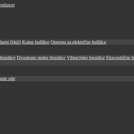
tilatori
arni čekići
Kutne bušilice
Oprema za električne bušilice
brusilice
Dvostrane stolne brusilice
Vibracijske brusilice
Ekscentrične b
tale pile