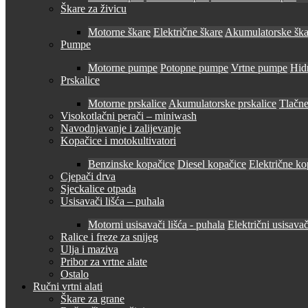
Škare za živicu
Motorne škare
Električne škare
Akumulatorske ška
Pumpe
Motorne pumpe
Potopne pumpe
Vrtne pumpe
Hid
Prskalice
Motorne prskalice
Akumulatorske prskalice
Tlačne
Visokotlačni perači – miniwash
Navodnjavanje i zalijevanje
Kopačice i motokultivatori
Benzinske kopačice
Diesel kopačice
Električne ko
Cjepači drva
Sjeckalice otpada
Usisavači lišća – puhala
Motorni usisavači lišća - puhala
Električni usisavač
Ralice i freze za snijeg
Ulja i maziva
Pribor za vrtne alate
Ostalo
Ručni vrtni alati
Škare za grane