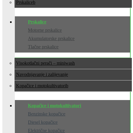
Prskalice
Prskalice
Motorne prskalice
Akumulatorske prskalice
Tlačne prskalice
Visokotlačni perači – miniwash
Navodnjavanje i zalijevanje
Kopačice i motokultivatori
Kopačice i motokultivatori
Benzinske kopačice
Diesel kopačice
Električne kopačice