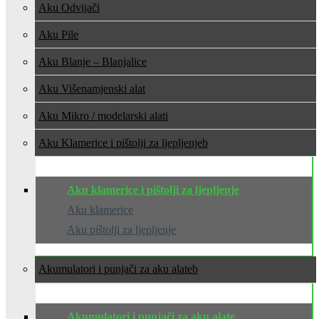
Aku Odvijači
Aku Pile
Aku Blanje – Blanjalice
Aku Višenamjenski alat
Aku Mikro / modelarski alati
Aku Klamerice i pištolji za ljepljenje
Aku klamerice i pištolji za ljepljenje
Aku klamerice
Aku pištolji za ljepljenje
Akumulatori i punjači za aku alate
Akumulatori i punjači za aku alate