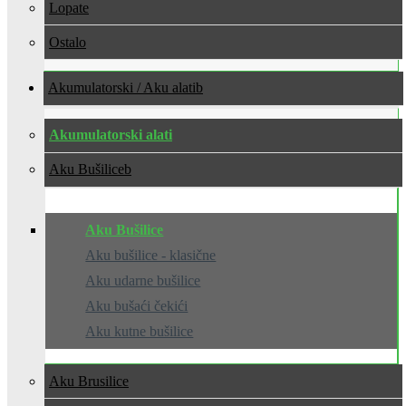
Lopate
Ostalo
Akumulatorski / Aku alati
Akumulatorski alati
Aku Bušilice
Aku Bušilice
Aku bušilice - klasične
Aku udarne bušilice
Aku bušaći čekići
Aku kutne bušilice
Aku Brusilice