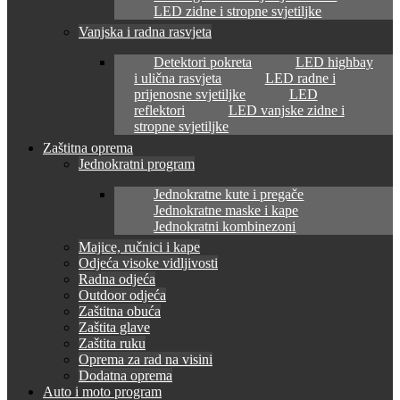
LED zidne i stropne svjetiljke
Vanjska i radna rasvjeta
Detektori pokreta
LED highbay
i ulična rasvjeta
LED radne i
prijenosne svjetiljke
LED
reflektori
LED vanjske zidne i
stropne svjetiljke
Zaštitna oprema
Jednokratni program
Jednokratne kute i pregače
Jednokratne maske i kape
Jednokratni kombinezoni
Majice, ručnici i kape
Odjeća visoke vidljivosti
Radna odjeća
Outdoor odjeća
Zaštitna obuća
Zaštita glave
Zaštita ruku
Oprema za rad na visini
Dodatna oprema
Auto i moto program