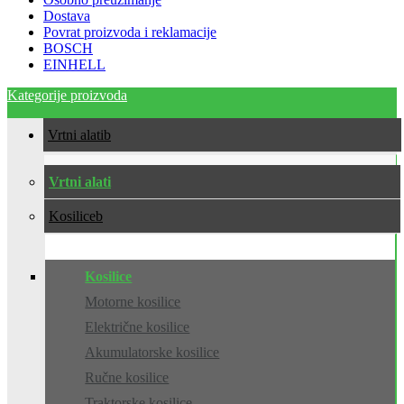
Dostava
Povrat proizvoda i reklamacije
BOSCH
EINHELL
Kategorije proizvoda
Vrtni alati
Vrtni alati
Kosilice
Kosilice
Motorne kosilice
Električne kosilice
Akumulatorske kosilice
Ručne kosilice
Traktorske kosilice