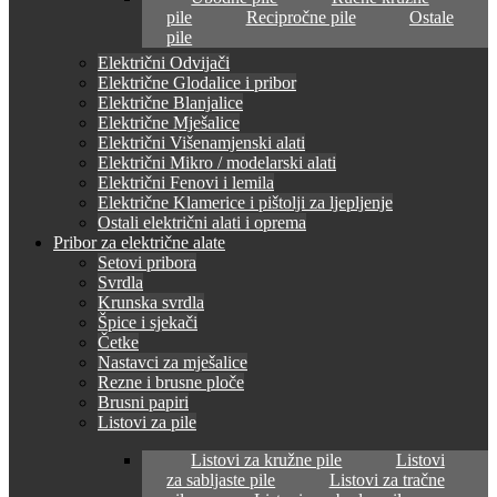
pile
Recipročne pile
Ostale
pile
Električni Odvijači
Električne Glodalice i pribor
Električne Blanjalice
Električne Mješalice
Električni Višenamjenski alati
Električni Mikro / modelarski alati
Električni Fenovi i lemila
Električne Klamerice i pištolji za ljepljenje
Ostali električni alati i oprema
Pribor za električne alate
Setovi pribora
Svrdla
Krunska svrdla
Špice i sjekači
Četke
Nastavci za mješalice
Rezne i brusne ploče
Brusni papiri
Listovi za pile
Listovi za kružne pile
Listovi
za sabljaste pile
Listovi za tračne