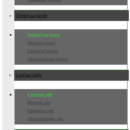
Trimeri za travu
Trimeri za travu
Motorni trimeri
Električni trimeri
Akumulatorski trimeri
Lančane pile
Lančane pile
Motorne pile
Električne pile
Akumulatorske pile