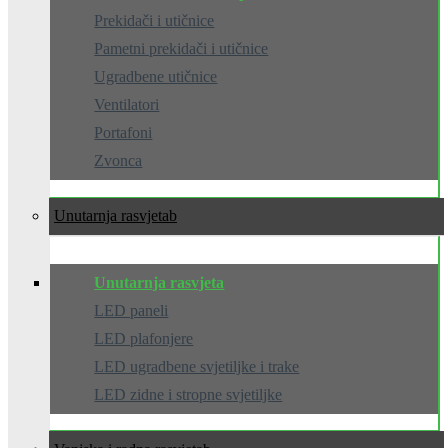
Prekidači i utičnice
Pametni prekidači i utičnice
Ugradbene utičnice
Ventilatori
Portafoni
Zvonca
Unutarnja rasvjeta
Unutarnja rasvjeta
LED paneli
LED plafonjere
LED ugradbene svjetiljke i trake
LED zidne i stropne svjetiljke