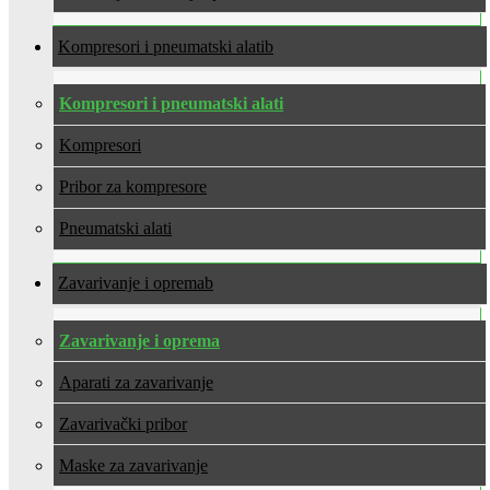
Kompresori i pneumatski alati
Kompresori i pneumatski alati
Kompresori
Pribor za kompresore
Pneumatski alati
Zavarivanje i oprema
Zavarivanje i oprema
Aparati za zavarivanje
Zavarivački pribor
Maske za zavarivanje