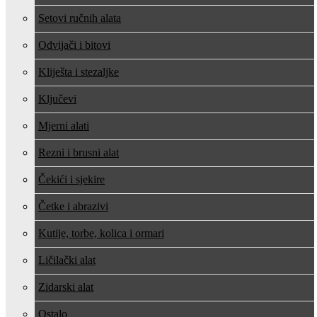
Setovi ručnih alata
Odvijači i bitovi
Kliješta i stezaljke
Ključevi
Mjerni alati
Rezni i brusni alat
Čekići i sjekire
Četke i abrazivi
Kutije, torbe, kolica i ormari
Ličilački alat
Zidarski alat
Ostalo