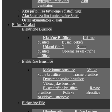
svjetiljke / reflektori
Aku
ventilatori
Aku pištolji za brtvljenje i čistači fuga
Aku škare za lim i univerzalne škare
Ostali akumulatorski alati
Električni alati
Električne Bušilice
Klasične Bušilice
Udarne
bušilice
Bušaći čekići
Udarni čekići
Kutne
bušilice
Oprema za električne
bušilice
Električne Brusilice
Male kutne brusilice
Velike
kutne brusilice
Tračne brusilice
Dvostrane stolne brusilice
Vibracijske brusilice
Ekscentrične brusilice
Ravne
brusilice
Polirke
Brusilice
za zidove i stropove
Električne Pile
Ubodne pile
Ručne kružne