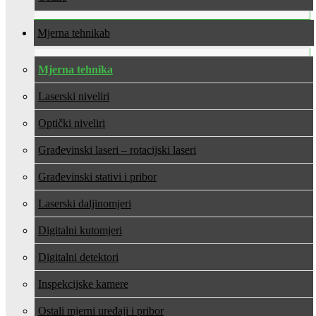
Mjerna tehnika
Mjerna tehnika
Laserski niveliri
Optički niveliri
Građevinski laseri – rotacijski laseri
Građevinski stativi i pribor
Laserski daljinomjeri
Digitalni kutomjeri
Digitalni detektori
Inspekcijske kamere
Ostali mjerni uređaji i pribor