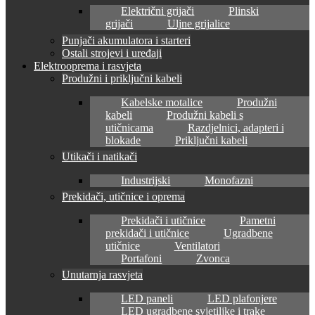
Električni grijači
Plinski
grijači
Uljne grijalice
Punjači akumulatora i starteri
Ostali strojevi i uređaji
Elektrooprema i rasvjeta
Produžni i priključni kabeli
Kabelske motalice
Produžni
kabeli
Produžni kabeli s
utičnicama
Razdjelnici, adapteri i
blokade
Priključni kabeli
Utikači i natikači
Industrijski
Monofazni
Prekidači, utičnice i oprema
Prekidači i utičnice
Pametni
prekidači i utičnice
Ugradbene
utičnice
Ventilatori
Portafoni
Zvonca
Unutarnja rasvjeta
LED paneli
LED plafonjere
LED ugradbene svjetiljke i trake