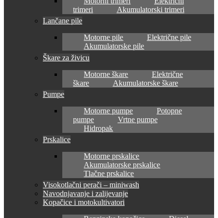
Motorni trimeri
Električni
trimeri
Akumulatorski trimeri
Lančane pile
Motorne pile
Električne pile
Akumulatorske pile
Škare za živicu
Motorne škare
Električne
škare
Akumulatorske škare
Pumpe
Motorne pumpe
Potopne
pumpe
Vrtne pumpe
Hidropak
Prskalice
Motorne prskalice
Akumulatorske prskalice
Tlačne prskalice
Visokotlačni perači – miniwash
Navodnjavanje i zalijevanje
Kopačice i motokultivatori