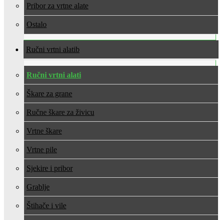
Pribor za vrtne alate
Ostalo
Ručni vrtni alati
Ručni vrtni alati
Škare za grane
Ručne škare za živicu
Vrtne škare
Vrtne pile
Sjekire i pribor
Grablje
Štihače i vile