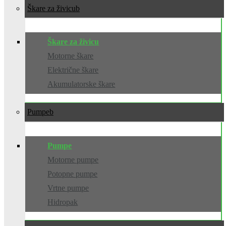
Škare za živicu
Škare za živicu
Motorne škare
Električne škare
Akumulatorske škare
Pumpe
Pumpe
Motorne pumpe
Potopne pumpe
Vrtne pumpe
Hidropak