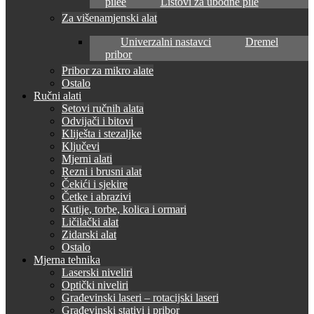
pilee
Listovi za ubodne pile
Za višenamjenski alat
Univerzalni nastavci
Dremel
pribor
Pribor za mikro alate
Ostalo
Ručni alati
Setovi ručnih alata
Odvijači i bitovi
Kliješta i stezaljke
Ključevi
Mjerni alati
Rezni i brusni alat
Čekići i sjekire
Četke i abrazivi
Kutije, torbe, kolica i ormari
Ličilački alat
Zidarski alat
Ostalo
Mjerna tehnika
Laserski niveliri
Optički niveliri
Građevinski laseri – rotacijski laseri
Građevinski stativi i pribor