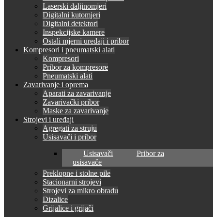
Laserski daljinomjeri
Digitalni kutomjeri
Digitalni detektori
Inspekcijske kamere
Ostali mjerni uređaji i pribor
Kompresori i pneumatski alati
Kompresori
Pribor za kompresore
Pneumatski alati
Zavarivanje i oprema
Aparati za zavarivanje
Zavarivački pribor
Maske za zavarivanje
Strojevi i uređaji
Agregati za struju
Usisavači i pribor
Usisavači
Pribor za
usisavače
Preklopne i stolne pile
Stacionarni strojevi
Strojevi za mikro obradu
Dizalice
Grijalice i grijači