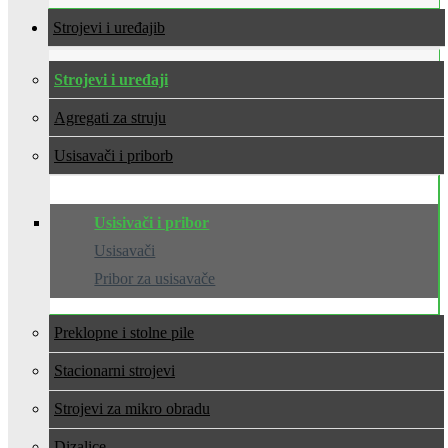
Strojevi i uređaji
Strojevi i uređaji
Agregati za struju
Usisavači i pribor
Usisivači i pribor
Usisavači
Pribor za usisavače
Preklopne i stolne pile
Stacionarni strojevi
Strojevi za mikro obradu
Dizalice