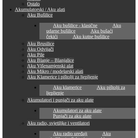
Ostalo
Akumulatorski / Aku alati
Aku Bušilice
Aku bušilice - klasične
Aku
udarne bušilice
Aku bušaći
čekići
Aku kutne bušilice
Aku Brusilice
Aku Odvijači
Aku Pile
Aku Blanje – Blanjalice
Aku Višenamjenski alat
Aku Mikro / modelarski alati
Aku Klamerice i pištolji za ljepljenje
Aku klamerice
Aku pištolji za
ljepljenje
Akumulatori i punjači za aku alate
Akumulatori za aku alate
Punjači za aku alate
Aku radio, svjetiljke i ventilatori
Aku radio uređaji
Aku