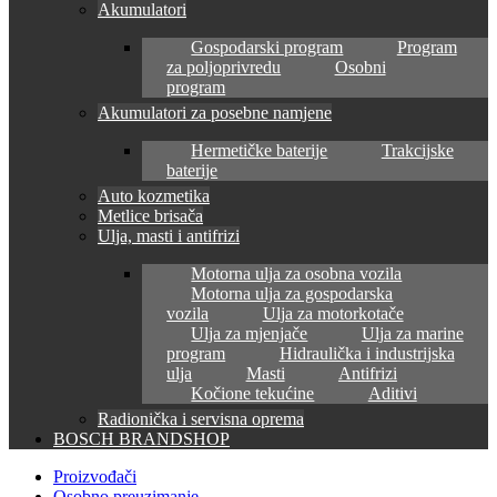
Akumulatori
Gospodarski program
Program
za poljoprivredu
Osobni
program
Akumulatori za posebne namjene
Hermetičke baterije
Trakcijske
baterije
Auto kozmetika
Metlice brisača
Ulja, masti i antifrizi
Motorna ulja za osobna vozila
Motorna ulja za gospodarska
vozila
Ulja za motorkotače
Ulja za mjenjače
Ulja za marine
program
Hidraulička i industrijska
ulja
Masti
Antifrizi
Kočione tekućine
Aditivi
Radionička i servisna oprema
BOSCH BRANDSHOP
Proizvođači
Osobno preuzimanje