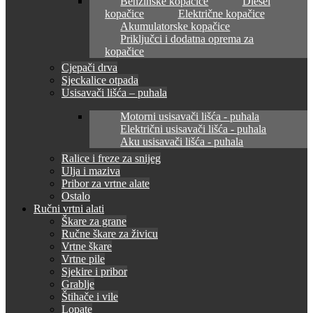
Benzinske kopačice
Diesel
kopačice
Električne kopačice
Akumulatorske kopačice
Priključci i dodatna oprema za
kopačice
Cjepači drva
Sjeckalice otpada
Usisavači lišća – puhala
Motorni usisavači lišća - puhala
Električni usisavači lišća - puhala
Aku usisavači lišća - puhala
Ralice i freze za snijeg
Ulja i maziva
Pribor za vrtne alate
Ostalo
Ručni vrtni alati
Škare za grane
Ručne škare za živicu
Vrtne škare
Vrtne pile
Sjekire i pribor
Grablje
Štihače i vile
Lopate