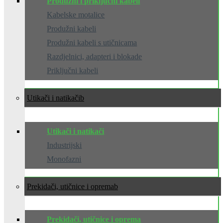
Produžni i priključni kabeli
Kabelske motalice
Produžni kabeli
Produžni kabeli s utičnicama
Razdjelnici, adapteri i blokade
Priključni kabeli
Utikači i natikači
Utikači i natikači
Industrijski
Monofazni
Prekidači, utičnice i oprema
Prekidači, utičnice i oprema