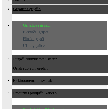
Grijalice i grijači
Grijalice i grijači
Električni grijači
Plinski grijači
Uljne grijalice
Punjači akumulatora i starteri
Ostali strojevi i uređaji
Elektrooprema i rasvjeta
Produžni i priključni kabeli