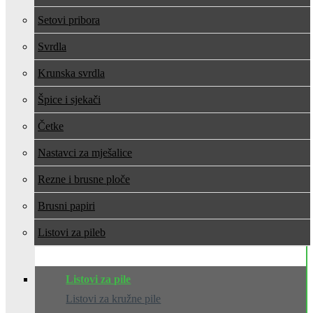
Setovi pribora
Svrdla
Krunska svrdla
Špice i sjekači
Četke
Nastavci za mješalice
Rezne i brusne ploče
Brusni papiri
Listovi za pile
Listovi za pile
Listovi za kružne pile