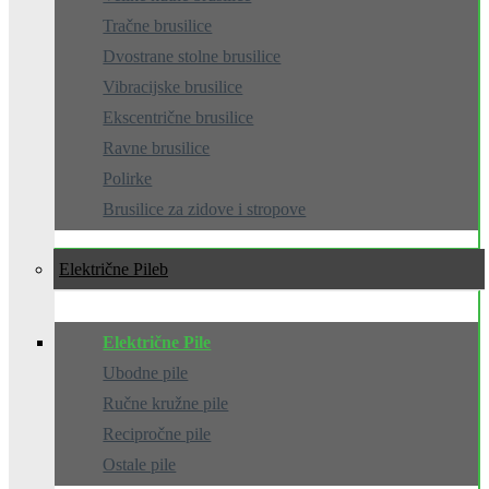
Tračne brusilice
Dvostrane stolne brusilice
Vibracijske brusilice
Ekscentrične brusilice
Ravne brusilice
Polirke
Brusilice za zidove i stropove
Električne Pile
Električne Pile
Ubodne pile
Ručne kružne pile
Recipročne pile
Ostale pile