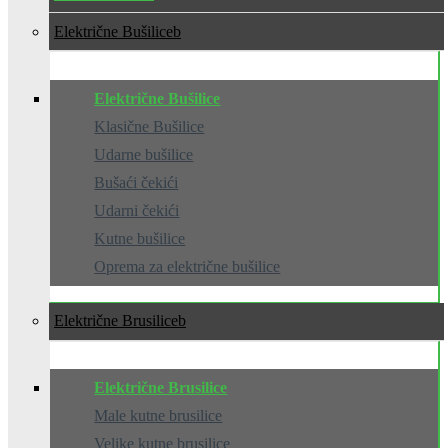
Električne Bušilice
Električne Bušilice
Klasične Bušilice
Udarne bušilice
Bušaći čekići
Udarni čekići
Kutne bušilice
Oprema za električne bušilice
Električne Brusilice
Električne Brusilice
Male kutne brusilice
Velike kutne brusilice