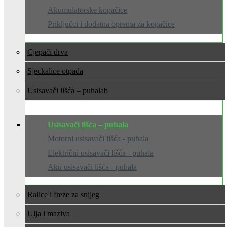
Akumulatorske kopačice
Priključci i dodatna oprema za kopačice
Cjepači drva
Sjeckalice otpada
Usisavači lišća – puhala
Usisavači lišća – puhala
Motorni usisavači lišća - puhala
Električni usisavači lišća - puhala
Aku usisavači lišća - puhala
Ralice i freze za snijeg
Ulja i maziva