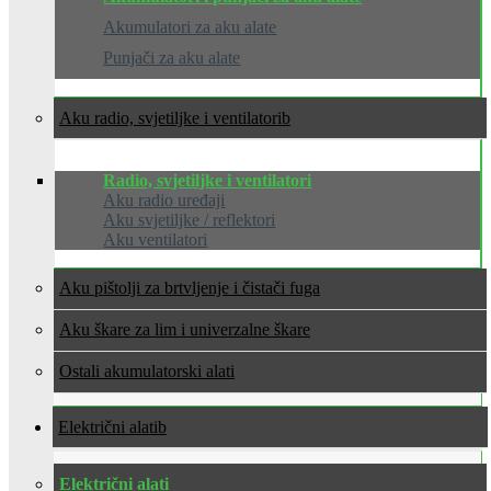
Akumulatori za aku alate
Punjači za aku alate
Aku radio, svjetiljke i ventilatori
Radio, svjetiljke i ventilatori
Aku radio uređaji
Aku svjetiljke / reflektori
Aku ventilatori
Aku pištolji za brtvljenje i čistači fuga
Aku škare za lim i univerzalne škare
Ostali akumulatorski alati
Električni alati
Električni alati