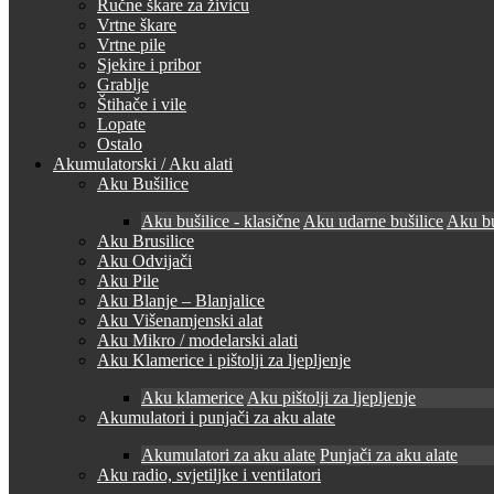
Ručne škare za živicu
Vrtne škare
Vrtne pile
Sjekire i pribor
Grablje
Štihače i vile
Lopate
Ostalo
Akumulatorski / Aku alati
Aku Bušilice
Aku bušilice - klasične
Aku udarne bušilice
Aku bu
Aku Brusilice
Aku Odvijači
Aku Pile
Aku Blanje – Blanjalice
Aku Višenamjenski alat
Aku Mikro / modelarski alati
Aku Klamerice i pištolji za ljepljenje
Aku klamerice
Aku pištolji za ljepljenje
Akumulatori i punjači za aku alate
Akumulatori za aku alate
Punjači za aku alate
Aku radio, svjetiljke i ventilatori