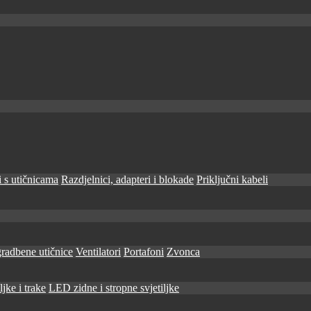
 s utičnicama
Razdjelnici, adapteri i blokade
Priključni kabeli
radbene utičnice
Ventilatori
Portafoni
Zvonca
jke i trake
LED zidne i stropne svjetiljke