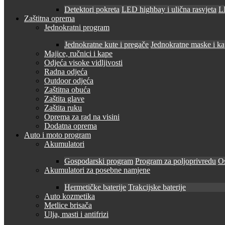
Detektori pokreta
LED highbay i ulična rasvjeta
LE
Zaštitna oprema
Jednokratni program
Jednokratne kute i pregače
Jednokratne maske i k
Majice, ručnici i kape
Odjeća visoke vidljivosti
Radna odjeća
Outdoor odjeća
Zaštitna obuća
Zaštita glave
Zaštita ruku
Oprema za rad na visini
Dodatna oprema
Auto i moto program
Akumulatori
Gospodarski program
Program za poljoprivredu
O
Akumulatori za posebne namjene
Hermetičke baterije
Trakcijske baterije
Auto kozmetika
Metlice brisača
Ulja, masti i antifrizi