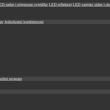
D radne i prijenosne svjetiljke
LED reflektori
LED vanjske zidne i stro
ape
Jednokratni kombinezoni
sobni program