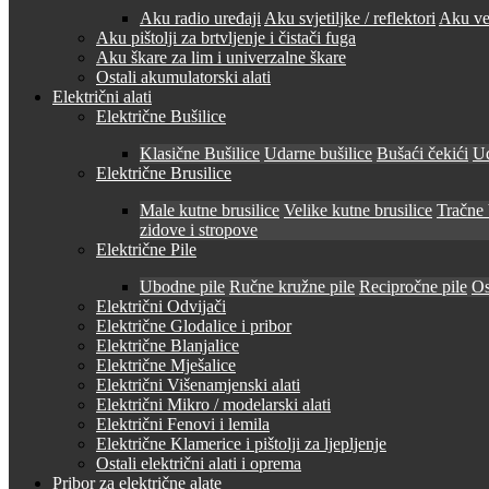
Aku radio uređaji
Aku svjetiljke / reflektori
Aku ven
Aku pištolji za brtvljenje i čistači fuga
Aku škare za lim i univerzalne škare
Ostali akumulatorski alati
Električni alati
Električne Bušilice
Klasične Bušilice
Udarne bušilice
Bušaći čekići
Ud
Električne Brusilice
Male kutne brusilice
Velike kutne brusilice
Tračne 
zidove i stropove
Električne Pile
Ubodne pile
Ručne kružne pile
Recipročne pile
Os
Električni Odvijači
Električne Glodalice i pribor
Električne Blanjalice
Električne Mješalice
Električni Višenamjenski alati
Električni Mikro / modelarski alati
Električni Fenovi i lemila
Električne Klamerice i pištolji za ljepljenje
Ostali električni alati i oprema
Pribor za električne alate