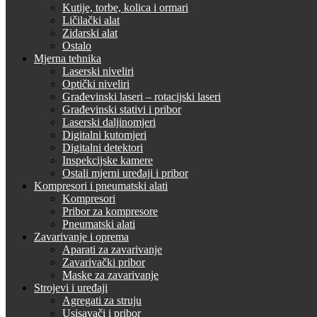
Kutije, torbe, kolica i ormari
Ličilački alat
Zidarski alat
Ostalo
Mjerna tehnika
Laserski niveliri
Optički niveliri
Građevinski laseri – rotacijski laseri
Građevinski stativi i pribor
Laserski daljinomjeri
Digitalni kutomjeri
Digitalni detektori
Inspekcijske kamere
Ostali mjerni uređaji i pribor
Kompresori i pneumatski alati
Kompresori
Pribor za kompresore
Pneumatski alati
Zavarivanje i oprema
Aparati za zavarivanje
Zavarivački pribor
Maske za zavarivanje
Strojevi i uređaji
Agregati za struju
Usisavači i pribor