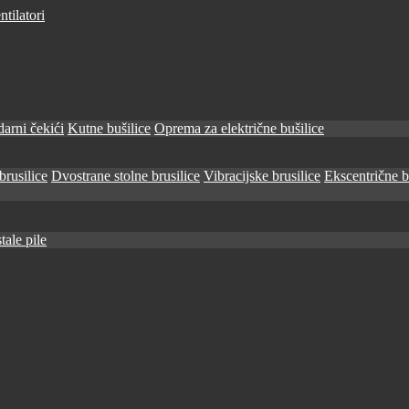
tilatori
arni čekići
Kutne bušilice
Oprema za električne bušilice
brusilice
Dvostrane stolne brusilice
Vibracijske brusilice
Ekscentrične b
tale pile