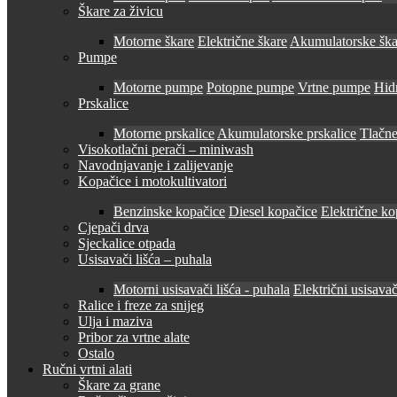
Škare za živicu
Motorne škare
Električne škare
Akumulatorske ška
Pumpe
Motorne pumpe
Potopne pumpe
Vrtne pumpe
Hid
Prskalice
Motorne prskalice
Akumulatorske prskalice
Tlačne
Visokotlačni perači – miniwash
Navodnjavanje i zalijevanje
Kopačice i motokultivatori
Benzinske kopačice
Diesel kopačice
Električne ko
Cjepači drva
Sjeckalice otpada
Usisavači lišća – puhala
Motorni usisavači lišća - puhala
Električni usisavač
Ralice i freze za snijeg
Ulja i maziva
Pribor za vrtne alate
Ostalo
Ručni vrtni alati
Škare za grane