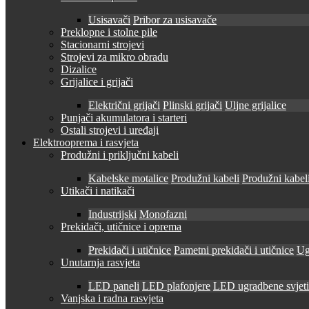
Usisavači
Pribor za usisavače
Preklopne i stolne pile
Stacionarni strojevi
Strojevi za mikro obradu
Dizalice
Grijalice i grijači
Električni grijači
Plinski grijači
Uljne grijalice
Punjači akumulatora i starteri
Ostali strojevi i uređaji
Elektrooprema i rasvjeta
Produžni i priključni kabeli
Kabelske motalice
Produžni kabeli
Produžni kabeli
Utikači i natikači
Industrijski
Monofazni
Prekidači, utičnice i oprema
Prekidači i utičnice
Pametni prekidači i utičnice
Ug
Unutarnja rasvjeta
LED paneli
LED plafonjere
LED ugradbene svjetil
Vanjska i radna rasvjeta