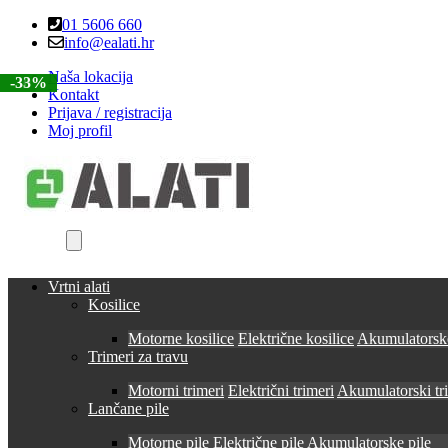
Skip
Skip
01 5606 660
to
to
info@ealati.hr
navigation
content
Naša lokacija
-30%
-33%
Kontakt
Prijava / registracija
Moj profil
Vrtni alati
Kosilice
Motorne kosilice
Električne kosilice
Akumulatorske
Trimeri za travu
Motorni trimeri
Električni trimeri
Akumulatorski tr
Lančane pile
Motorne pile
Električne pile
Akumulatorske pile