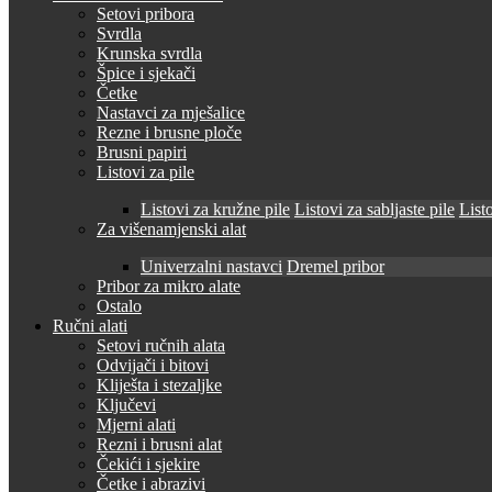
Setovi pribora
Svrdla
Krunska svrdla
Špice i sjekači
Četke
Nastavci za mješalice
Rezne i brusne ploče
Brusni papiri
Listovi za pile
Listovi za kružne pile
Listovi za sabljaste pile
Listo
Za višenamjenski alat
Univerzalni nastavci
Dremel pribor
Pribor za mikro alate
Ostalo
Ručni alati
Setovi ručnih alata
Odvijači i bitovi
Kliješta i stezaljke
Ključevi
Mjerni alati
Rezni i brusni alat
Čekići i sjekire
Četke i abrazivi