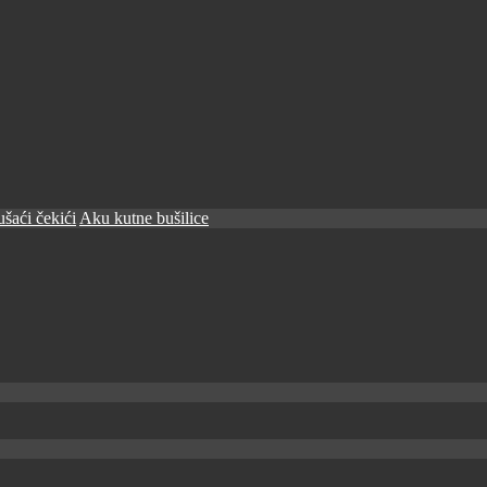
šaći čekići
Aku kutne bušilice