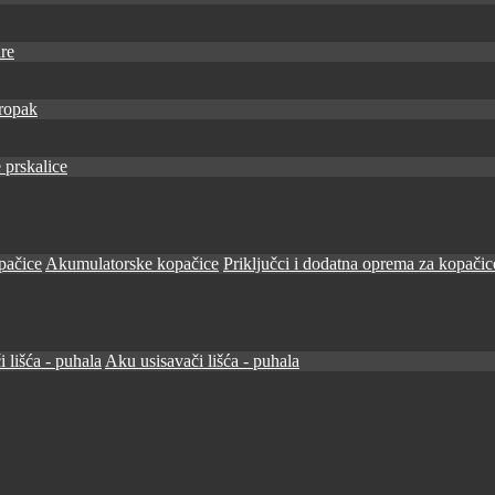
re
ropak
 prskalice
pačice
Akumulatorske kopačice
Priključci i dodatna oprema za kopačic
i lišća - puhala
Aku usisavači lišća - puhala