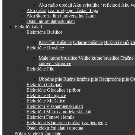
Aku radio uređaji
Aku svjetiljke / reflektori
Aku ven
Aku pištolji za brtvljenje i čistači fuga
Aku škare za lim i univerzalne škare
Ostali akumulatorski alati
Električni alati
Električne Bušilice
Klasične Bušilice
Udarne bušilice
Bušaći čekići
Ud
Električne Brusilice
Male kutne brusilice
Velike kutne brusilice
Tračne 
zidove i stropove
Električne Pile
Ubodne pile
Ručne kružne pile
Recipročne pile
Os
Električni Odvijači
Električne Glodalice i pribor
Električne Blanjalice
Električne Mješalice
Električni Višenamjenski alati
Električni Mikro / modelarski alati
Električni Fenovi i lemila
Električne Klamerice i pištolji za ljepljenje
Ostali električni alati i oprema
Pribor za električne alate