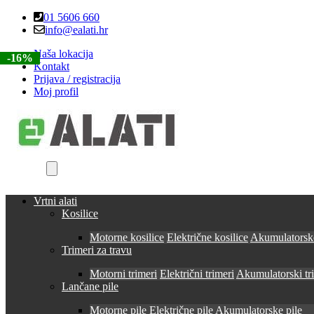
Skip
Skip
01 5606 660
to
to
info@ealati.hr
navigation
content
Naša lokacija
-15%
-15%
-15%
-15%
-16%
Kontakt
Prijava / registracija
Moj profil
Vrtni alati
Kosilice
Motorne kosilice
Električne kosilice
Akumulatorske
Trimeri za travu
Motorni trimeri
Električni trimeri
Akumulatorski tr
Lančane pile
Motorne pile
Električne pile
Akumulatorske pile