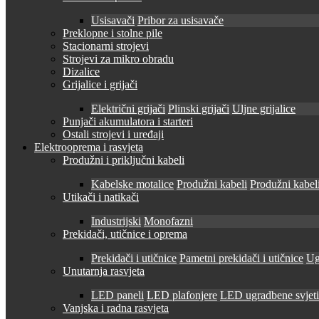
Usisavači
Pribor za usisavače
Preklopne i stolne pile
Stacionarni strojevi
Strojevi za mikro obradu
Dizalice
Grijalice i grijači
Električni grijači
Plinski grijači
Uljne grijalice
Punjači akumulatora i starteri
Ostali strojevi i uređaji
Elektrooprema i rasvjeta
Produžni i priključni kabeli
Kabelske motalice
Produžni kabeli
Produžni kabeli
Utikači i natikači
Industrijski
Monofazni
Prekidači, utičnice i oprema
Prekidači i utičnice
Pametni prekidači i utičnice
Ug
Unutarnja rasvjeta
LED paneli
LED plafonjere
LED ugradbene svjetil
Vanjska i radna rasvjeta