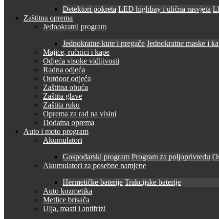
Detektori pokreta
LED highbay i ulična rasvjeta
LE
Zaštitna oprema
Jednokratni program
Jednokratne kute i pregače
Jednokratne maske i k
Majice, ručnici i kape
Odjeća visoke vidljivosti
Radna odjeća
Outdoor odjeća
Zaštitna obuća
Zaštita glave
Zaštita ruku
Oprema za rad na visini
Dodatna oprema
Auto i moto program
Akumulatori
Gospodarski program
Program za poljoprivredu
O
Akumulatori za posebne namjene
Hermetičke baterije
Trakcijske baterije
Auto kozmetika
Metlice brisača
Ulja, masti i antifrizi