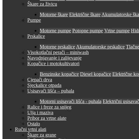
Škare za živicu
Motorne škare
Električne škare
Akumulatorske ška
Pumpe
Motorne pumpe
Potopne pumpe
Vrtne pumpe
Hid
Prskalice
Motorne prskalice
Akumulatorske prskalice
Tlačne
Visokotlačni perači – miniwash
Navodnjavanje i zalijevanje
Kopačice i motokultivatori
Benzinske kopačice
Diesel kopačice
Električne ko
Cjepači drva
Sjeckalice otpada
Usisavači lišća – puhala
Motorni usisavači lišća - puhala
Električni usisavač
Ralice i freze za snijeg
Ulja i maziva
Pribor za vrtne alate
Ostalo
Ručni vrtni alati
Škare za grane