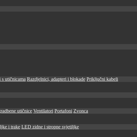
 s utičnicama
Razdjelnici, adapteri i blokade
Priključni kabeli
radbene utičnice
Ventilatori
Portafoni
Zvonca
jke i trake
LED zidne i stropne svjetiljke