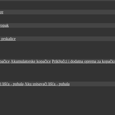
re
ropak
 prskalice
pačice
Akumulatorske kopačice
Priključci i dodatna oprema za kopačic
i lišća - puhala
Aku usisavači lišća - puhala