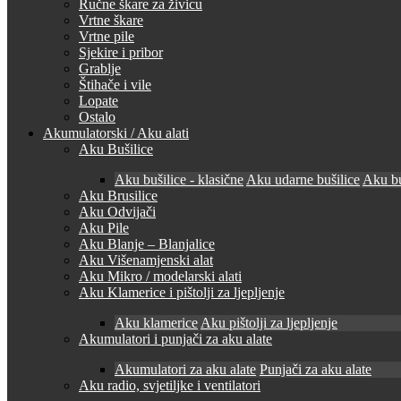
Ručne škare za živicu
Vrtne škare
Vrtne pile
Sjekire i pribor
Grablje
Štihače i vile
Lopate
Ostalo
Akumulatorski / Aku alati
Aku Bušilice
Aku bušilice - klasične
Aku udarne bušilice
Aku bu
Aku Brusilice
Aku Odvijači
Aku Pile
Aku Blanje – Blanjalice
Aku Višenamjenski alat
Aku Mikro / modelarski alati
Aku Klamerice i pištolji za ljepljenje
Aku klamerice
Aku pištolji za ljepljenje
Akumulatori i punjači za aku alate
Akumulatori za aku alate
Punjači za aku alate
Aku radio, svjetiljke i ventilatori