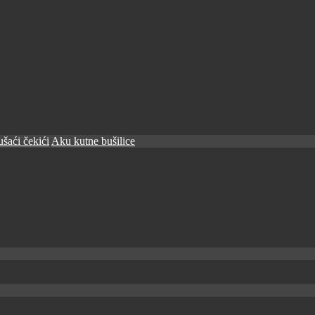
šaći čekići
Aku kutne bušilice