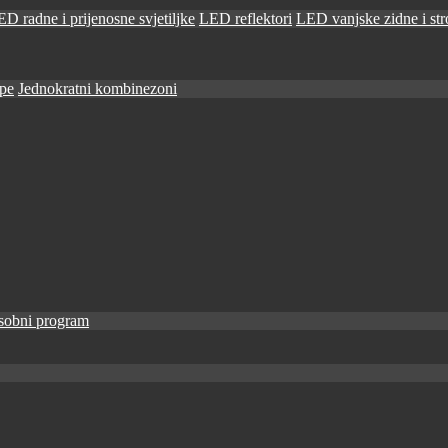
D radne i prijenosne svjetiljke
LED reflektori
LED vanjske zidne i stro
ape
Jednokratni kombinezoni
sobni program