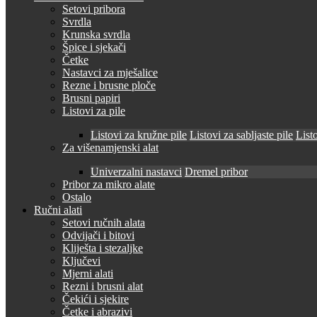
Setovi pribora
Svrdla
Krunska svrdla
Špice i sjekači
Četke
Nastavci za mješalice
Rezne i brusne ploče
Brusni papiri
Listovi za pile
Listovi za kružne pile
Listovi za sabljaste pile
Listo
Za višenamjenski alat
Univerzalni nastavci
Dremel pribor
Pribor za mikro alate
Ostalo
Ručni alati
Setovi ručnih alata
Odvijači i bitovi
Kliješta i stezaljke
Ključevi
Mjerni alati
Rezni i brusni alat
Čekići i sjekire
Četke i abrazivi