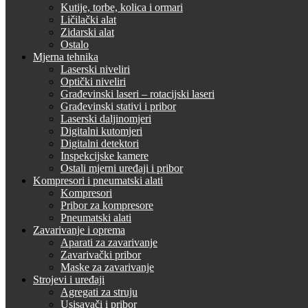
Kutije, torbe, kolica i ormari
Ličilački alat
Zidarski alat
Ostalo
Mjerna tehnika
Laserski niveliri
Optički niveliri
Građevinski laseri – rotacijski laseri
Građevinski stativi i pribor
Laserski daljinomjeri
Digitalni kutomjeri
Digitalni detektori
Inspekcijske kamere
Ostali mjerni uređaji i pribor
Kompresori i pneumatski alati
Kompresori
Pribor za kompresore
Pneumatski alati
Zavarivanje i oprema
Aparati za zavarivanje
Zavarivački pribor
Maske za zavarivanje
Strojevi i uređaji
Agregati za struju
Usisavači i pribor