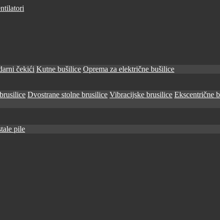
tilatori
arni čekići
Kutne bušilice
Oprema za električne bušilice
brusilice
Dvostrane stolne brusilice
Vibracijske brusilice
Ekscentrične b
tale pile