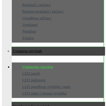
Prekidači i utičnice
Pametni prekidači i utičnice
Ugradbene utičnice
Ventilatori
Portafoni
Zvonca
Unutarnja rasvjeta
Unutarnja rasvjeta
LED paneli
LED plafonjere
LED ugradbene svjetiljke i trake
LED zidne i stropne svjetiljke