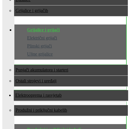
Grijalice i grijači
Grijalice i grijači
Električni grijači
Plinski grijači
Uljne grijalice
Punjači akumulatora i starteri
Ostali strojevi i uređaji
Elektrooprema i rasvjeta
Produžni i priključni kabeli