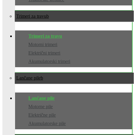
Trimeri za travu
Trimeri za travu
Motorni trimeri
Električni trimeri
Akumulatorski trimeri
Lančane pile
Lančane pile
Motorne pile
Električne pile
Akumulatorske pile