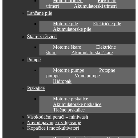
Motorni trimeri
Električni
trimeri
Akumulatorski trimeri
Lančane pile
Motorne pile
Električne pile
Akumulatorske pile
Škare za živicu
Motorne škare
Električne
škare
Akumulatorske škare
Pumpe
Motorne pumpe
Potopne
pumpe
Vrtne pumpe
Hidropak
Prskalice
Motorne prskalice
Akumulatorske prskalice
Tlačne prskalice
Visokotlačni perači – miniwash
Navodnjavanje i zalijevanje
Kopačice i motokultivatori