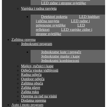
LED zidne i stropne svjetiljke
Vanjska i radna rasvjeta
Detektori pokreta
LED highbay
i ulična rasvjeta
LED radne i
prijenosne svjetiljke
LED
reflektori
LED vanjske zidne i
stropne svjetiljke
Zaštitna oprema
Jednokratni program
Jednokratne kute i pregače
Jednokratne maske i kape
Jednokratni kombinezoni
Majice, ručnici i kape
Odjeća visoke vidljivosti
Radna odjeća
Outdoor odjeća
Zaštitna obuća
Zaštita glave
Zaštita ruku
Oprema za rad na visini
Dodatna oprema
Auto i moto program