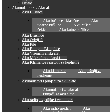
Ostalo
Akumulatorski / Aku alati
Aku Bušilice
Aku bušilice - klasične
Aku
udarne bušilice
Aku bušaći
čekići
Aku kutne bušilice
Aku Brusilice
Aku Odvijači
Aku Pile
Aku Blanje – Blanjalice
Aku Višenamjenski alat
Aku Mikro / modelarski alati
Aku Klamerice i pištolji za ljepljenje
Aku klamerice
Aku pištolji za
ljepljenje
Akumulatori i punjači za aku alate
Akumulatori za aku alate
Punjači za aku alate
Aku radio, svjetiljke i ventilatori
Aku radio uređaji
Aku