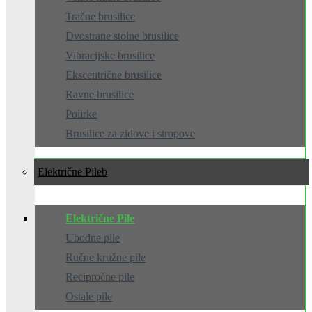
Tračne brusilice
Dvostrane stolne brusilice
Vibracijske brusilice
Ekscentrične brusilice
Ravne brusilice
Polirke
Brusilice za zidove i stropove
Električne Pile
Električne Pile
Ubodne pile
Ručne kružne pile
Recipročne pile
Ostale pile