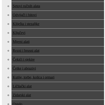
Setovi ručnih alata
Odvijači i bitovi
Kliješta i stezaljke
Ključevi
Mjerni alati
Rezni i brusni alat
Čekići i sjekire
Četke i abrazivi
Kutije, torbe, kolica i ormari
Ličilački alat
Zidarski alat
Ostalo