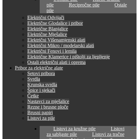
pile
Recipročne pile
Ostale
pile
Električni Odvijači
Električne Glodalice i pribor
Električne Blanjalice
Električne Mješalice
Električni Višenamjenski alati
Električni Mikro / modelarski alati
Električni Fenovi i lemila
Električne Klamerice i pištolji za ljepljenje
Ostali električni alati i oprema
Pribor za električne alate
Setovi pribora
Svrdla
Krunska svrdla
Špice i sjekači
Četke
Nastavci za mješalice
Rezne i brusne ploče
Brusni papiri
Listovi za pile
Listovi za kružne pile
Listovi
za sabljaste pile
Listovi za tračne