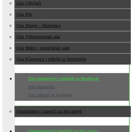
Aku Odvijači
Aku Pile
Aku Blanje – Blanjalice
Aku Višenamjenski alat
Aku Mikro / modelarski alati
Aku Klamerice i pištolji za ljepljenje
Aku klamerice i pištolji za ljepljenje
Aku klamerice
Aku pištolji za ljepljenje
Akumulatori i punjači za aku alate
Akumulatori i punjači za aku alate