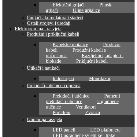
Električni grijači
Plinski
grijači
Uljne grijalice
Punjači akumulatora i starteri
Ostali strojevi i uređaji
Elektrooprema i rasvjeta
Produžni i priključni kabeli
Kabelske motalice
Produžni
kabeli
Produžni kabeli s
utičnicama
Razdjelnici, adapteri i
blokade
Priključni kabeli
Utikači i natikači
Industrijski
Monofazni
Prekidači, utičnice i oprema
Prekidači i utičnice
Pametni
prekidači i utičnice
Ugradbene
utičnice
Ventilatori
Portafoni
Zvonca
Unutarnja rasvjeta
LED paneli
LED plafonjere
LED ugradbene svjetiljke i trake