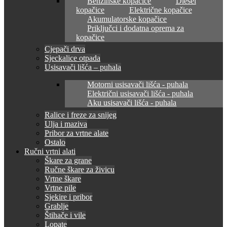
Benzinske kopačice
Diesel
kopačice
Električne kopačice
Akumulatorske kopačice
Priključci i dodatna oprema za
kopačice
Cjepači drva
Sjeckalice otpada
Usisavači lišća – puhala
Motorni usisavači lišća - puhala
Električni usisavači lišća - puhala
Aku usisavači lišća - puhala
Ralice i freze za snijeg
Ulja i maziva
Pribor za vrtne alate
Ostalo
Ručni vrtni alati
Škare za grane
Ručne škare za živicu
Vrtne škare
Vrtne pile
Sjekire i pribor
Grablje
Štihače i vile
Lopate