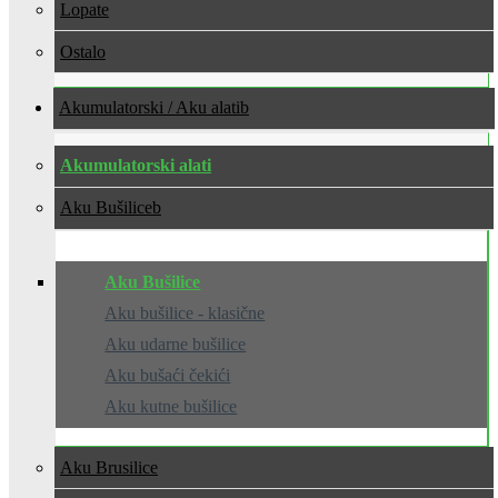
Lopate
Ostalo
Akumulatorski / Aku alati
Akumulatorski alati
Aku Bušilice
Aku Bušilice
Aku bušilice - klasične
Aku udarne bušilice
Aku bušaći čekići
Aku kutne bušilice
Aku Brusilice