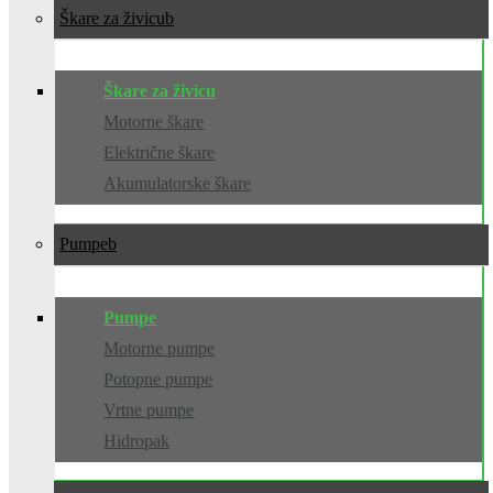
Škare za živicu
Škare za živicu
Motorne škare
Električne škare
Akumulatorske škare
Pumpe
Pumpe
Motorne pumpe
Potopne pumpe
Vrtne pumpe
Hidropak