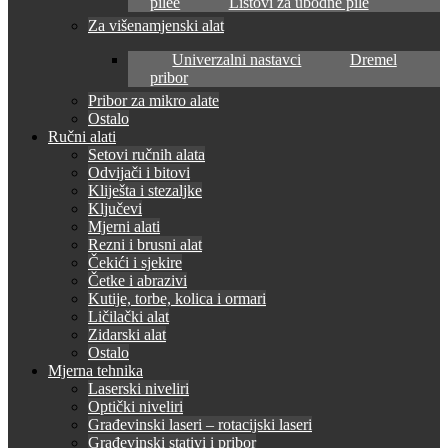
pilee
Listovi za ubodne pile
Za višenamjenski alat
Univerzalni nastavci
Dremel
pribor
Pribor za mikro alate
Ostalo
Ručni alati
Setovi ručnih alata
Odvijači i bitovi
Kliješta i stezaljke
Ključevi
Mjerni alati
Rezni i brusni alat
Čekići i sjekire
Četke i abrazivi
Kutije, torbe, kolica i ormari
Ličilački alat
Zidarski alat
Ostalo
Mjerna tehnika
Laserski niveliri
Optički niveliri
Građevinski laseri – rotacijski laseri
Građevinski stativi i pribor