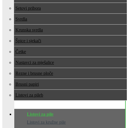
Setovi pribora
Svrdla
Krunska svrdla
Špice i sjekači
Četke
Nastavci za mješalice
Rezne i brusne ploče
Brusni papiri
Listovi za pile
Listovi za pile
Listovi za kružne pile