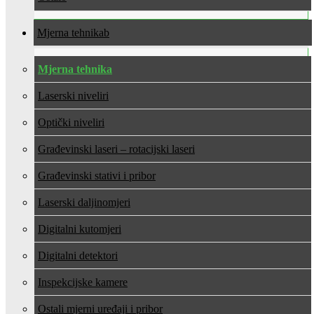
Mjerna tehnika
Mjerna tehnika
Laserski niveliri
Optički niveliri
Građevinski laseri – rotacijski laseri
Građevinski stativi i pribor
Laserski daljinomjeri
Digitalni kutomjeri
Digitalni detektori
Inspekcijske kamere
Ostali mjerni uređaji i pribor