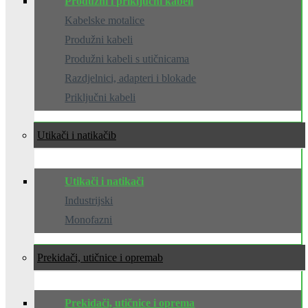
Produžni i priključni kabeli
Kabelske motalice
Produžni kabeli
Produžni kabeli s utičnicama
Razdjelnici, adapteri i blokade
Priključni kabeli
Utikači i natikači
Utikači i natikači
Industrijski
Monofazni
Prekidači, utičnice i oprema
Prekidači, utičnice i oprema