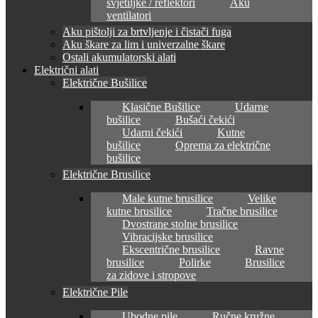
svjetiljke / reflektori
Aku
ventilatori
Aku pištolji za brtvljenje i čistači fuga
Aku škare za lim i univerzalne škare
Ostali akumulatorski alati
Električni alati
Električne Bušilice
Klasične Bušilice
Udarne
bušilice
Bušaći čekići
Udarni čekići
Kutne
bušilice
Oprema za električne
bušilice
Električne Brusilice
Male kutne brusilice
Velike
kutne brusilice
Tračne brusilice
Dvostrane stolne brusilice
Vibracijske brusilice
Ekscentrične brusilice
Ravne
brusilice
Polirke
Brusilice
za zidove i stropove
Električne Pile
Ubodne pile
Ručne kružne