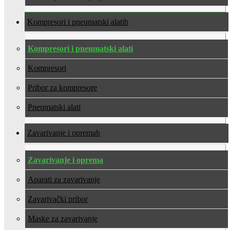
Kompresori i pneumatski alati
Kompresori i pneumatski alati
Kompresori
Pribor za kompresore
Pneumatski alati
Zavarivanje i oprema
Zavarivanje i oprema
Aparati za zavarivanje
Zavarivački pribor
Maske za zavarivanje