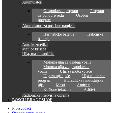
Akumulatori
Gospodarski program
Program
za poljoprivredu
Osobni
program
Akumulatori za posebne namjene
Hermetičke baterije
Trakcijske
baterije
Auto kozmetika
Metlice brisača
Ulja, masti i antifrizi
Motorna ulja za osobna vozila
Motorna ulja za gospodarska
vozila
Ulja za motorkotače
Ulja za mjenjače
Ulja za marine
program
Hidraulička i industrijska
ulja
Masti
Antifrizi
Kočione tekućine
Aditivi
Radionička i servisna oprema
BOSCH BRANDSHOP
Proizvođači
Osobno preuzimanje