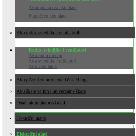
Akumulatori za aku alate
Punjači za aku alate
Aku radio, svjetiljke i ventilatori
Radio, svjetiljke i ventilatori
Aku radio uređaji
Aku svjetiljke / reflektori
Aku ventilatori
Aku pištolji za brtvljenje i čistači fuga
Aku škare za lim i univerzalne škare
Ostali akumulatorski alati
Električni alati
Električni alati