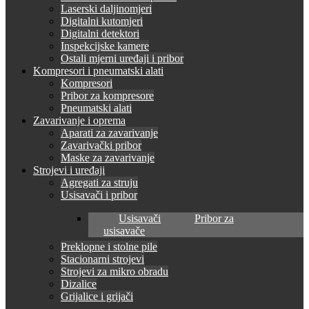
Laserski daljinomjeri
Digitalni kutomjeri
Digitalni detektori
Inspekcijske kamere
Ostali mjerni uređaji i pribor
Kompresori i pneumatski alati
Kompresori
Pribor za kompresore
Pneumatski alati
Zavarivanje i oprema
Aparati za zavarivanje
Zavarivački pribor
Maske za zavarivanje
Strojevi i uređaji
Agregati za struju
Usisavači i pribor
Usisavači
Pribor za
usisavače
Preklopne i stolne pile
Stacionarni strojevi
Strojevi za mikro obradu
Dizalice
Grijalice i grijači