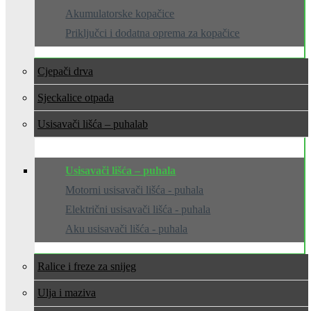
Akumulatorske kopačice
Priključci i dodatna oprema za kopačice
Cjepači drva
Sjeckalice otpada
Usisavači lišća – puhala
Usisavači lišća – puhala
Motorni usisavači lišća - puhala
Električni usisavači lišća - puhala
Aku usisavači lišća - puhala
Ralice i freze za snijeg
Ulja i maziva