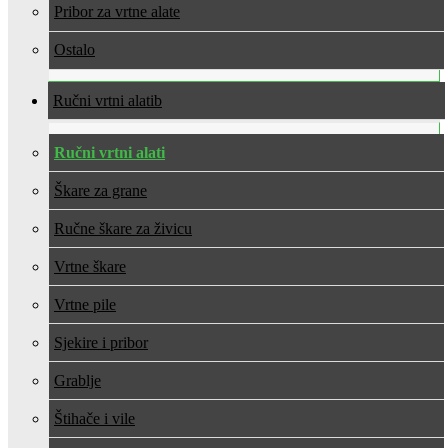
Pribor za vrtne alate
Ostalo
Ručni vrtni alati
Ručni vrtni alati
Škare za grane
Ručne škare za živicu
Vrtne škare
Vrtne pile
Sjekire i pribor
Grablje
Štihače i vile