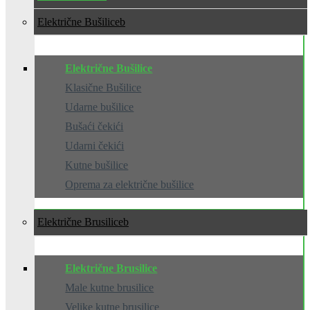
Električne Bušilice
Električne Bušilice
Klasične Bušilice
Udarne bušilice
Bušaći čekići
Udarni čekići
Kutne bušilice
Oprema za električne bušilice
Električne Brusilice
Električne Brusilice
Male kutne brusilice
Velike kutne brusilice