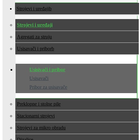
Strojevi i uređaji
Strojevi i uređaji
Agregati za struju
Usisavači i pribor
Usisivači i pribor
Usisavači
Pribor za usisavače
Preklopne i stolne pile
Stacionarni strojevi
Strojevi za mikro obradu
Dizalice