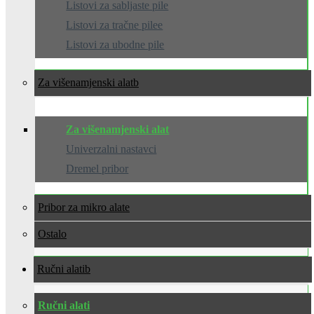
Listovi za sabljaste pile
Listovi za tračne pilee
Listovi za ubodne pile
Za višenamjenski alat
Za višenamjenski alat
Univerzalni nastavci
Dremel pribor
Pribor za mikro alate
Ostalo
Ručni alati
Ručni alati