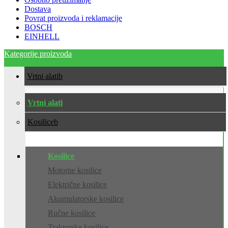
Dostava
Povrat proizvoda i reklamacije
BOSCH
EINHELL
Kategorije proizvoda
Vrtni alati
Vrtni alati
Kosilice
Kosilice
Motorne kosilice
Električne kosilice
Akumulatorske kosilice
Ručne kosilice
Traktorske kosilice