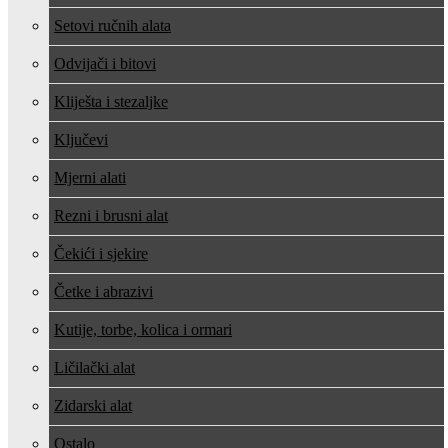
Setovi ručnih alata
Odvijači i bitovi
Kliješta i stezaljke
Ključevi
Mjerni alati
Rezni i brusni alat
Čekići i sjekire
Četke i abrazivi
Kutije, torbe, kolica i ormari
Ličilački alat
Zidarski alat
Ostalo