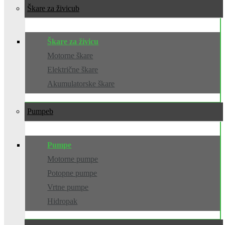
Škare za živicu
Škare za živicu
Motorne škare
Električne škare
Akumulatorske škare
Pumpe
Pumpe
Motorne pumpe
Potopne pumpe
Vrtne pumpe
Hidropak