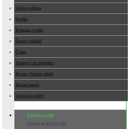
Setovi pribora
Svrdla
Krunska svrdla
Špice i sjekači
Četke
Nastavci za mješalice
Rezne i brusne ploče
Brusni papiri
Listovi za pile
Listovi za pile
Listovi za kružne pile