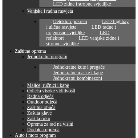
LED zidne i stropne svjetiljke
Vanjska i radna rasvjeta
Detektori pokreta
LED highbay
i ulična rasvjeta
LED radne i
prijenosne svjetiljke
LED
reflektori
LED vanjske zidne i
stropne svjetiljke
Zaštitna oprema
Jednokratni program
Jednokratne kute i pregače
Jednokratne maske i kape
Jednokratni kombinezoni
Majice, ručnici i kape
Odjeća visoke vidljivosti
Radna odjeća
Outdoor odjeća
Zaštitna obuća
Zaštita glave
Zaštita ruku
Oprema za rad na visini
Dodatna oprema
Auto i moto program