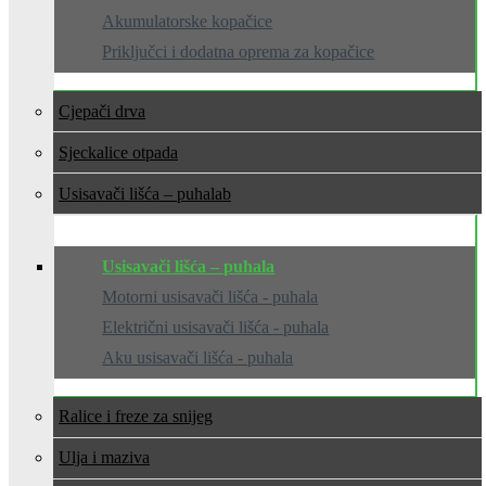
Akumulatorske kopačice
Priključci i dodatna oprema za kopačice
Cjepači drva
Sjeckalice otpada
Usisavači lišća – puhala
Usisavači lišća – puhala
Motorni usisavači lišća - puhala
Električni usisavači lišća - puhala
Aku usisavači lišća - puhala
Ralice i freze za snijeg
Ulja i maziva