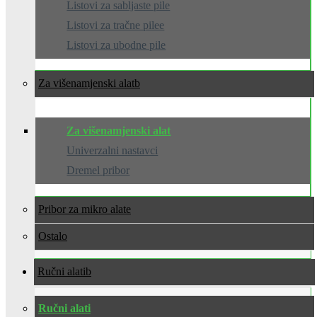
Listovi za sabljaste pile
Listovi za tračne pilee
Listovi za ubodne pile
Za višenamjenski alat
Za višenamjenski alat
Univerzalni nastavci
Dremel pribor
Pribor za mikro alate
Ostalo
Ručni alati
Ručni alati