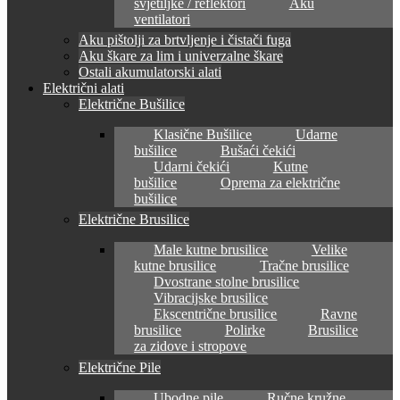
svjetiljke / reflektori
Aku
ventilatori
Aku pištolji za brtvljenje i čistači fuga
Aku škare za lim i univerzalne škare
Ostali akumulatorski alati
Električni alati
Električne Bušilice
Klasične Bušilice
Udarne
bušilice
Bušaći čekići
Udarni čekići
Kutne
bušilice
Oprema za električne
bušilice
Električne Brusilice
Male kutne brusilice
Velike
kutne brusilice
Tračne brusilice
Dvostrane stolne brusilice
Vibracijske brusilice
Ekscentrične brusilice
Ravne
brusilice
Polirke
Brusilice
za zidove i stropove
Električne Pile
Ubodne pile
Ručne kružne