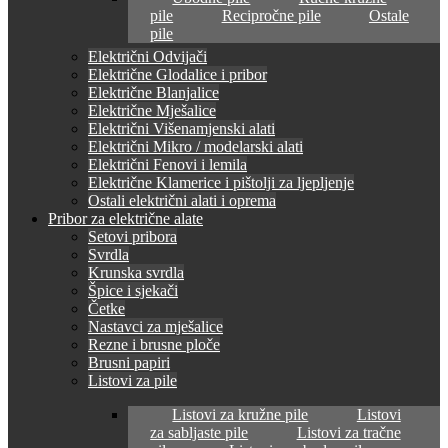
pile
Recipročne pile
Ostale
pile
Električni Odvijači
Električne Glodalice i pribor
Električne Blanjalice
Električne Mješalice
Električni Višenamjenski alati
Električni Mikro / modelarski alati
Električni Fenovi i lemila
Električne Klamerice i pištolji za ljepljenje
Ostali električni alati i oprema
Pribor za električne alate
Setovi pribora
Svrdla
Krunska svrdla
Špice i sjekači
Četke
Nastavci za mješalice
Rezne i brusne ploče
Brusni papiri
Listovi za pile
Listovi za kružne pile
Listovi
za sabljaste pile
Listovi za tračne