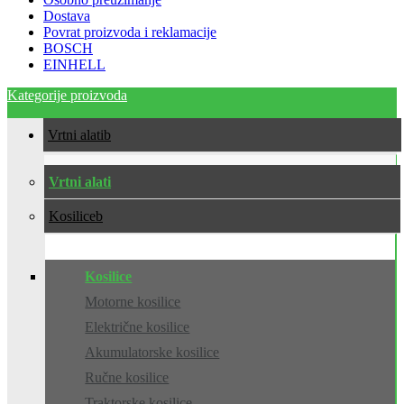
Dostava
Povrat proizvoda i reklamacije
BOSCH
EINHELL
Kategorije proizvoda
Vrtni alati
Vrtni alati
Kosilice
Kosilice
Motorne kosilice
Električne kosilice
Akumulatorske kosilice
Ručne kosilice
Traktorske kosilice