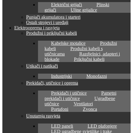
Električni grijači
Plinski
grijači
Uljne grijalice
Punjači akumulatora i starteri
Ostali strojevi i uređaji
Elektrooprema i rasvjeta
Produžni i priključni kabeli
Kabelske motalice
Produžni
kabeli
Produžni kabeli s
utičnicama
Razdjelnici, adapteri i
blokade
Priključni kabeli
Utikači i natikači
Industrijski
Monofazni
Prekidači, utičnice i oprema
Prekidači i utičnice
Pametni
prekidači i utičnice
Ugradbene
utičnice
Ventilatori
Portafoni
Zvonca
Unutarnja rasvjeta
LED paneli
LED plafonjere
LED ugradbene svjetiljke i trake