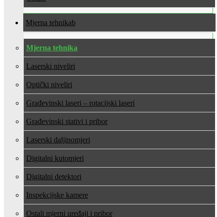
Mjerna tehnika
Mjerna tehnika
Laserski niveliri
Optički niveliri
Građevinski laseri – rotacijski laseri
Građevinski stativi i pribor
Laserski daljinomjeri
Digitalni kutomjeri
Digitalni detektori
Inspekcijske kamere
Ostali mjerni uređaji i pribor