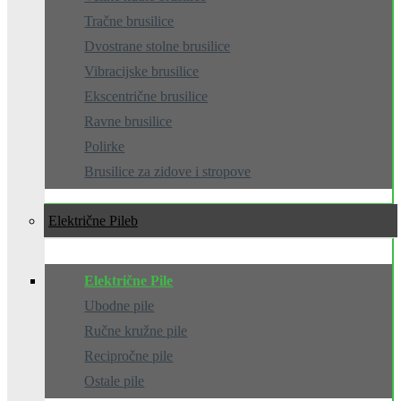
Tračne brusilice
Dvostrane stolne brusilice
Vibracijske brusilice
Ekscentrične brusilice
Ravne brusilice
Polirke
Brusilice za zidove i stropove
Električne Pile
Električne Pile
Ubodne pile
Ručne kružne pile
Recipročne pile
Ostale pile