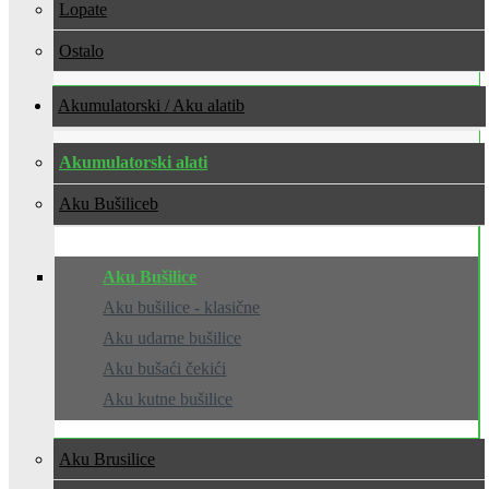
Lopate
Ostalo
Akumulatorski / Aku alati
Akumulatorski alati
Aku Bušilice
Aku Bušilice
Aku bušilice - klasične
Aku udarne bušilice
Aku bušaći čekići
Aku kutne bušilice
Aku Brusilice