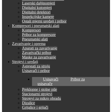
Laserski daljinomjeri
Digitalni kutomjeri
Digitalni detektori
Inspekcijske kamere
Ostali mjerni uređaji i pribor
Kompresori i pneumatski alati
Kompresori
Pribor za kompresore
Pneumatski alati
Zavarivanje i oprema
Aparati za zavarivanje
Zavarivački pribor
Maske za zavarivanje
Strojevi i uređaji
Agregati za struju
Usisavači i pribor
Usisavači
Pribor za
usisavače
Preklopne i stolne pile
Stacionarni strojevi
Strojevi za mikro obradu
Dizalice
Grijalice i grijači