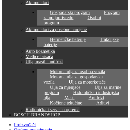
Akumulatori
Gospodarski program
Program
za poljoprivredu
Osobni
program
Akumulatori za posebne namjene
Hermetičke baterije
Trakcijske
baterije
Auto kozmetika
Metlice brisača
Ulja, masti i antifrizi
Motorna ulja za osobna vozila
Motorna ulja za gospodarska
vozila
Ulja za motorkotače
Ulja za mjenjače
Ulja za marine
program
Hidraulička i industrijska
ulja
Masti
Antifrizi
Kočione tekućine
Aditivi
Radionička i servisna oprema
BOSCH BRANDSHOP
Proizvođači
Osobno preuzimanje