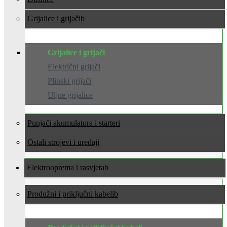
Grijalice i grijači
Grijalice i grijači
Električni grijači
Plinski grijači
Uljne grijalice
Punjači akumulatora i starteri
Ostali strojevi i uređaji
Elektrooprema i rasvjeta
Produžni i priključni kabeli