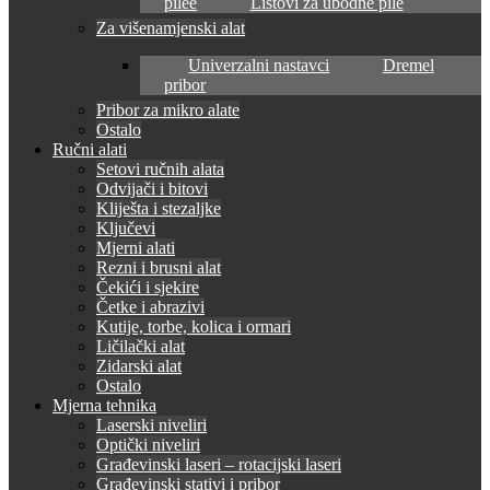
pilee
Listovi za ubodne pile
Za višenamjenski alat
Univerzalni nastavci
Dremel
pribor
Pribor za mikro alate
Ostalo
Ručni alati
Setovi ručnih alata
Odvijači i bitovi
Kliješta i stezaljke
Ključevi
Mjerni alati
Rezni i brusni alat
Čekići i sjekire
Četke i abrazivi
Kutije, torbe, kolica i ormari
Ličilački alat
Zidarski alat
Ostalo
Mjerna tehnika
Laserski niveliri
Optički niveliri
Građevinski laseri – rotacijski laseri
Građevinski stativi i pribor