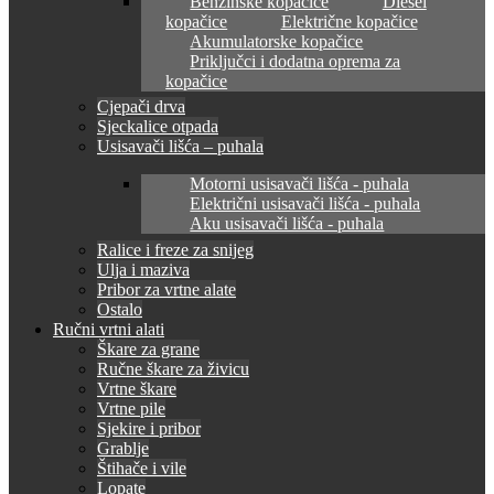
Benzinske kopačice
Diesel
kopačice
Električne kopačice
Akumulatorske kopačice
Priključci i dodatna oprema za
kopačice
Cjepači drva
Sjeckalice otpada
Usisavači lišća – puhala
Motorni usisavači lišća - puhala
Električni usisavači lišća - puhala
Aku usisavači lišća - puhala
Ralice i freze za snijeg
Ulja i maziva
Pribor za vrtne alate
Ostalo
Ručni vrtni alati
Škare za grane
Ručne škare za živicu
Vrtne škare
Vrtne pile
Sjekire i pribor
Grablje
Štihače i vile
Lopate