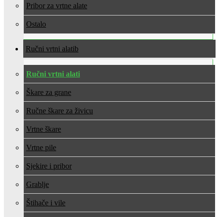
Pribor za vrtne alate
Ostalo
Ručni vrtni alati
Ručni vrtni alati
Škare za grane
Ručne škare za živicu
Vrtne škare
Vrtne pile
Sjekire i pribor
Grablje
Štihače i vile