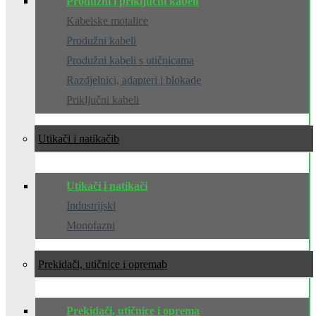
Produžni i priključni kabeli
Kabelske motalice
Produžni kabeli
Produžni kabeli s utičnicama
Razdjelnici, adapteri i blokade
Priključni kabeli
Utikači i natikači
Utikači i natikači
Industrijski
Monofazni
Prekidači, utičnice i oprema
Prekidači, utičnice i oprema