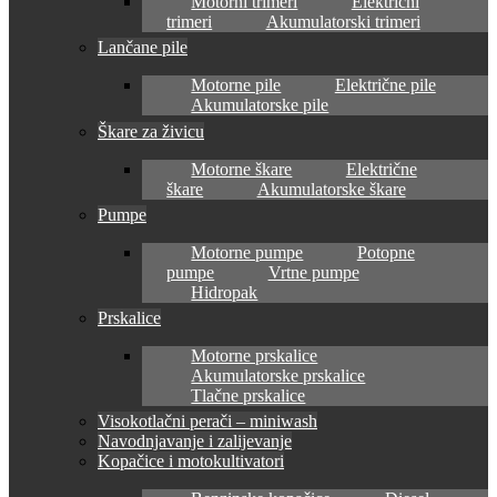
Motorni trimeri
Električni
trimeri
Akumulatorski trimeri
Lančane pile
Motorne pile
Električne pile
Akumulatorske pile
Škare za živicu
Motorne škare
Električne
škare
Akumulatorske škare
Pumpe
Motorne pumpe
Potopne
pumpe
Vrtne pumpe
Hidropak
Prskalice
Motorne prskalice
Akumulatorske prskalice
Tlačne prskalice
Visokotlačni perači – miniwash
Navodnjavanje i zalijevanje
Kopačice i motokultivatori