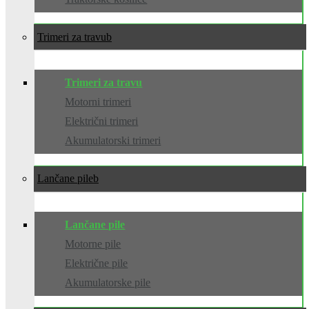
Trimeri za travu
Trimeri za travu
Motorni trimeri
Električni trimeri
Akumulatorski trimeri
Lančane pile
Lančane pile
Motorne pile
Električne pile
Akumulatorske pile