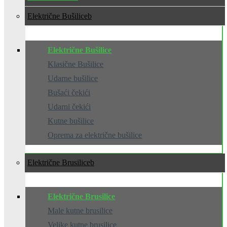
Električne Bušilice
Električne Bušilice
Klasične Bušilice
Udarne bušilice
Bušaći čekići
Udarni čekići
Kutne bušilice
Oprema za električne bušilice
Električne Brusilice
Električne Brusilice
Male kutne brusilice
Velike kutne brusilice