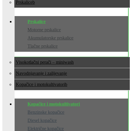
Prskalice
Prskalice
Motorne prskalice
Akumulatorske prskalice
Tlačne prskalice
Visokotlačni perači – miniwash
Navodnjavanje i zalijevanje
Kopačice i motokultivatori
Kopačice i motokultivatori
Benzinske kopačice
Diesel kopačice
Električne kopačice