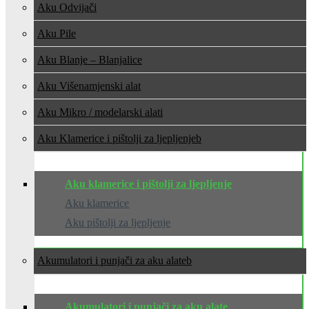
Aku Odvijači
Aku Pile
Aku Blanje – Blanjalice
Aku Višenamjenski alat
Aku Mikro / modelarski alati
Aku Klamerice i pištolji za ljepljenje
Aku klamerice i pištolji za ljepljenje
Aku klamerice
Aku pištolji za ljepljenje
Akumulatori i punjači za aku alate
Akumulatori i punjači za aku alate