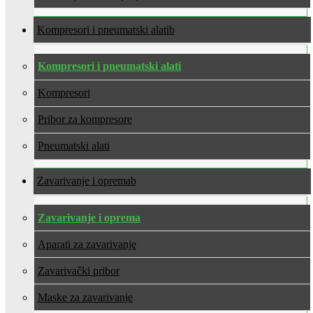
Kompresori i pneumatski alati
Kompresori i pneumatski alati
Kompresori
Pribor za kompresore
Pneumatski alati
Zavarivanje i oprema
Zavarivanje i oprema
Aparati za zavarivanje
Zavarivački pribor
Maske za zavarivanje