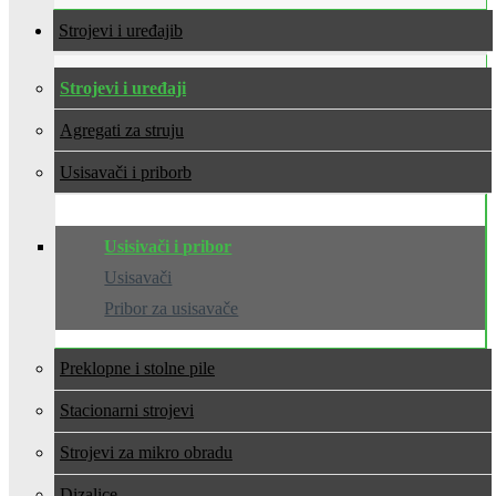
Strojevi i uređaji
Strojevi i uređaji
Agregati za struju
Usisavači i pribor
Usisivači i pribor
Usisavači
Pribor za usisavače
Preklopne i stolne pile
Stacionarni strojevi
Strojevi za mikro obradu
Dizalice