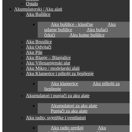
Ostalo
Akumulatorski / Aku alati
Aku Bušilice
Aku bušilice - klasične
Aku
udarne bušilice
Aku bušaći
čekići
Aku kutne bušilice
Aku Brusilice
Aku Odvijači
Aku Pile
Aku Blanje – Blanjalice
Aku Višenamjenski alat
Aku Mikro / modelarski alati
Aku Klamerice i pištolji za ljepljenje
Aku klamerice
Aku pištolji za
ljepljenje
Akumulatori i punjači za aku alate
Akumulatori za aku alate
Punjači za aku alate
Aku radio, svjetiljke i ventilatori
Aku radio uređaji
Aku