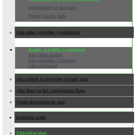
Akumulatori za aku alate
Punjači za aku alate
Aku radio, svjetiljke i ventilatori
Radio, svjetiljke i ventilatori
Aku radio uređaji
Aku svjetiljke / reflektori
Aku ventilatori
Aku pištolji za brtvljenje i čistači fuga
Aku škare za lim i univerzalne škare
Ostali akumulatorski alati
Električni alati
Električni alati