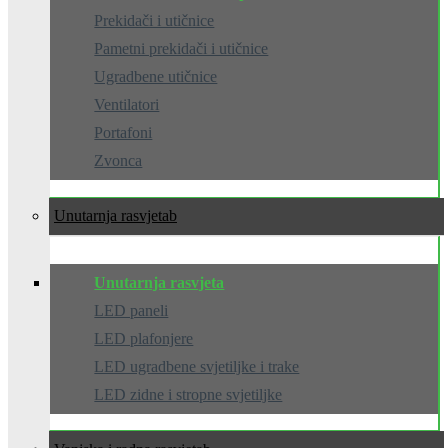
Prekidači i utičnice
Pametni prekidači i utičnice
Ugradbene utičnice
Ventilatori
Portafoni
Zvonca
Unutarnja rasvjeta
Unutarnja rasvjeta
LED paneli
LED plafonjere
LED ugradbene svjetiljke i trake
LED zidne i stropne svjetiljke