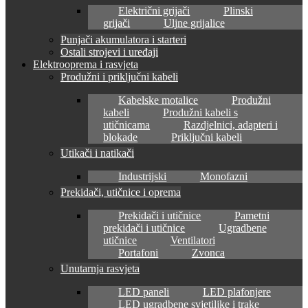
Električni grijači
Plinski
grijači
Uljne grijalice
Punjači akumulatora i starteri
Ostali strojevi i uređaji
Elektrooprema i rasvjeta
Produžni i priključni kabeli
Kabelske motalice
Produžni
kabeli
Produžni kabeli s
utičnicama
Razdjelnici, adapteri i
blokade
Priključni kabeli
Utikači i natikači
Industrijski
Monofazni
Prekidači, utičnice i oprema
Prekidači i utičnice
Pametni
prekidači i utičnice
Ugradbene
utičnice
Ventilatori
Portafoni
Zvonca
Unutarnja rasvjeta
LED paneli
LED plafonjere
LED ugradbene svjetiljke i trake