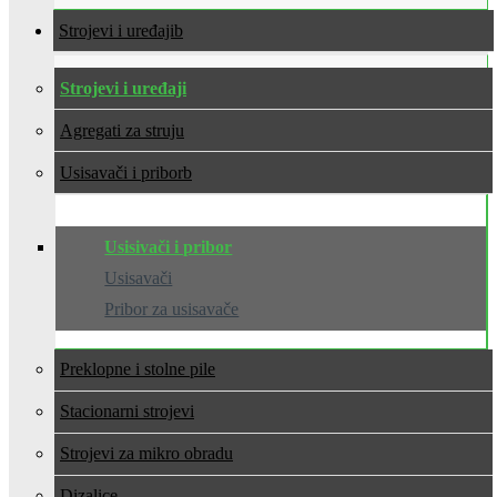
Strojevi i uređaji
Strojevi i uređaji
Agregati za struju
Usisavači i pribor
Usisivači i pribor
Usisavači
Pribor za usisavače
Preklopne i stolne pile
Stacionarni strojevi
Strojevi za mikro obradu
Dizalice