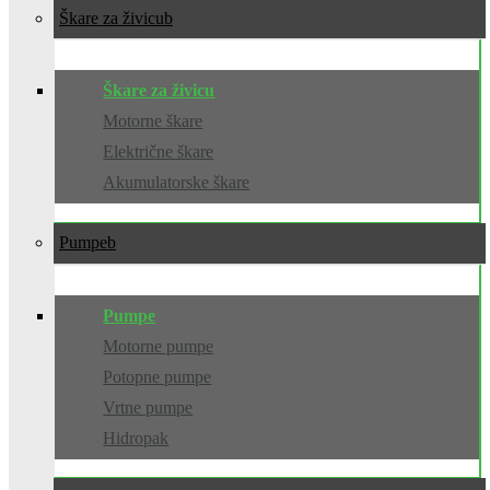
Škare za živicu
Škare za živicu
Motorne škare
Električne škare
Akumulatorske škare
Pumpe
Pumpe
Motorne pumpe
Potopne pumpe
Vrtne pumpe
Hidropak