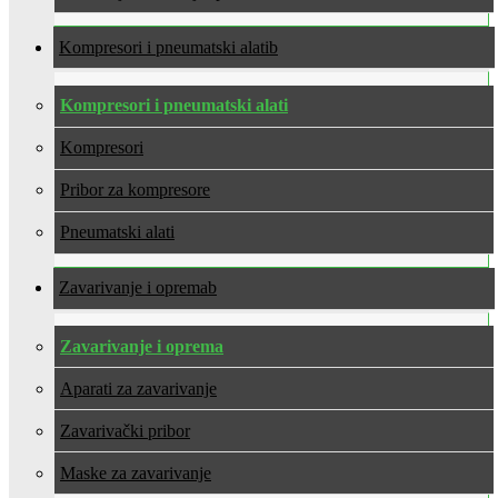
Kompresori i pneumatski alati
Kompresori i pneumatski alati
Kompresori
Pribor za kompresore
Pneumatski alati
Zavarivanje i oprema
Zavarivanje i oprema
Aparati za zavarivanje
Zavarivački pribor
Maske za zavarivanje