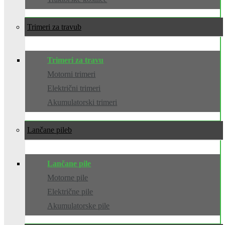
Trimeri za travu
Trimeri za travu
Motorni trimeri
Električni trimeri
Akumulatorski trimeri
Lančane pile
Lančane pile
Motorne pile
Električne pile
Akumulatorske pile