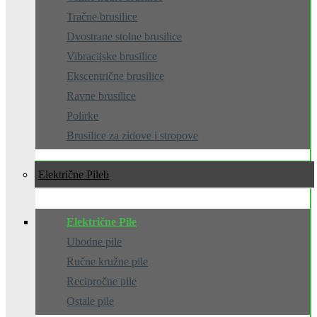
Tračne brusilice
Dvostrane stolne brusilice
Vibracijske brusilice
Ekscentrične brusilice
Ravne brusilice
Polirke
Brusilice za zidove i stropove
Električne Pile
Električne Pile
Ubodne pile
Ručne kružne pile
Recipročne pile
Ostale pile