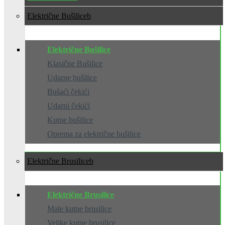
Električne Bušilice
Električne Bušilice
Klasične Bušilice
Udarne bušilice
Bušaći čekići
Udarni čekići
Kutne bušilice
Oprema za električne bušilice
Električne Brusilice
Električne Brusilice
Male kutne brusilice
Velike kutne brusilice