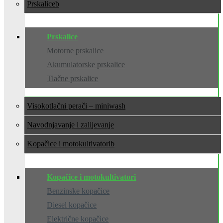
Prskalice
Prskalice
Motorne prskalice
Akumulatorske prskalice
Tlačne prskalice
Visokotlačni perači – miniwash
Navodnjavanje i zalijevanje
Kopačice i motokultivatori
Kopačice i motokultivatori
Benzinske kopačice
Diesel kopačice
Električne kopačice