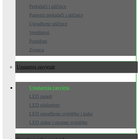
Prekidači i utičnice
Pametni prekidači i utičnice
Ugradbene utičnice
Ventilatori
Portafoni
Zvonca
Unutarnja rasvjeta
Unutarnja rasvjeta
LED paneli
LED plafonjere
LED ugradbene svjetiljke i trake
LED zidne i stropne svjetiljke