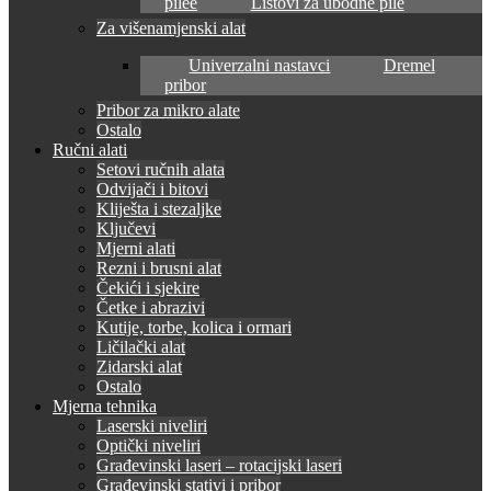
pilee
Listovi za ubodne pile
Za višenamjenski alat
Univerzalni nastavci
Dremel
pribor
Pribor za mikro alate
Ostalo
Ručni alati
Setovi ručnih alata
Odvijači i bitovi
Kliješta i stezaljke
Ključevi
Mjerni alati
Rezni i brusni alat
Čekići i sjekire
Četke i abrazivi
Kutije, torbe, kolica i ormari
Ličilački alat
Zidarski alat
Ostalo
Mjerna tehnika
Laserski niveliri
Optički niveliri
Građevinski laseri – rotacijski laseri
Građevinski stativi i pribor