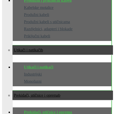
Produžni i priključni kabeli
Kabelske motalice
Produžni kabeli
Produžni kabeli s utičnicama
Razdjelnici, adapteri i blokade
Priključni kabeli
Utikači i natikači
Utikači i natikači
Industrijski
Monofazni
Prekidači, utičnice i oprema
Prekidači, utičnice i oprema