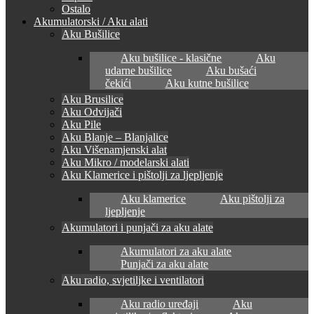
Ostalo
Akumulatorski / Aku alati
Aku Bušilice
Aku bušilice - klasične
Aku
udarne bušilice
Aku bušaći
čekići
Aku kutne bušilice
Aku Brusilice
Aku Odvijači
Aku Pile
Aku Blanje – Blanjalice
Aku Višenamjenski alat
Aku Mikro / modelarski alati
Aku Klamerice i pištolji za ljepljenje
Aku klamerice
Aku pištolji za
ljepljenje
Akumulatori i punjači za aku alate
Akumulatori za aku alate
Punjači za aku alate
Aku radio, svjetiljke i ventilatori
Aku radio uređaji
Aku