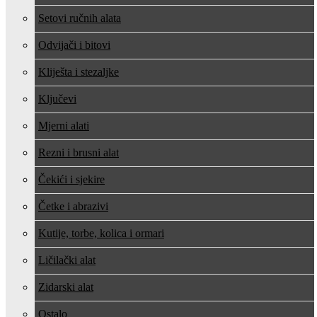
Setovi ručnih alata
Odvijači i bitovi
Kliješta i stezaljke
Ključevi
Mjerni alati
Rezni i brusni alat
Čekići i sjekire
Četke i abrazivi
Kutije, torbe, kolica i ormari
Ličilački alat
Zidarski alat
Ostalo