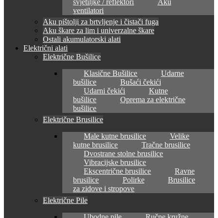
svjetiljke / reflektori
Aku
ventilatori
Aku pištolji za brtvljenje i čistači fuga
Aku škare za lim i univerzalne škare
Ostali akumulatorski alati
Električni alati
Električne Bušilice
Klasične Bušilice
Udarne
bušilice
Bušaći čekići
Udarni čekići
Kutne
bušilice
Oprema za električne
bušilice
Električne Brusilice
Male kutne brusilice
Velike
kutne brusilice
Tračne brusilice
Dvostrane stolne brusilice
Vibracijske brusilice
Ekscentrične brusilice
Ravne
brusilice
Polirke
Brusilice
za zidove i stropove
Električne Pile
Ubodne pile
Ručne kružne