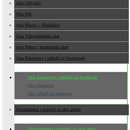
Aku Odvijači
Aku Pile
Aku Blanje – Blanjalice
Aku Višenamjenski alat
Aku Mikro / modelarski alati
Aku Klamerice i pištolji za ljepljenje
Aku klamerice i pištolji za ljepljenje
Aku klamerice
Aku pištolji za ljepljenje
Akumulatori i punjači za aku alate
Akumulatori i punjači za aku alate