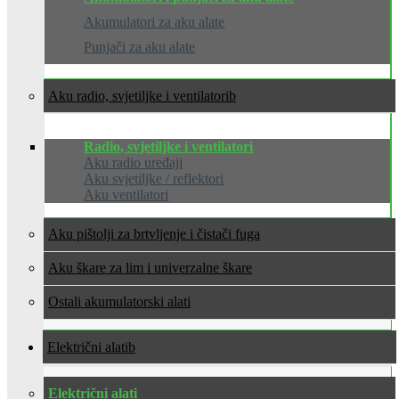
Akumulatori za aku alate
Punjači za aku alate
Aku radio, svjetiljke i ventilatori
Radio, svjetiljke i ventilatori
Aku radio uređaji
Aku svjetiljke / reflektori
Aku ventilatori
Aku pištolji za brtvljenje i čistači fuga
Aku škare za lim i univerzalne škare
Ostali akumulatorski alati
Električni alati
Električni alati