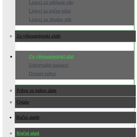
Listovi za sabljaste pile
Listovi za tračne pilee
Listovi za ubodne pile
Za višenamjenski alat
Za višenamjenski alat
Univerzalni nastavci
Dremel pribor
Pribor za mikro alate
Ostalo
Ručni alati
Ručni alati