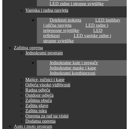
LED zidne i stropne svjetiljke
Vanjska i radna rasvjeta
Detektori pokreta
LED highbay
i ulična rasvjeta
LED radne i
prijenosne svjetiljke
LED
reflektori
LED vanjske zidne i
stropne svjetiljke
Zaštitna oprema
Jednokratni program
Jednokratne kute i pregače
Jednokratne maske i kape
Jednokratni kombinezoni
Majice, ručnici i kape
Odjeća visoke vidljivosti
Radna odjeća
Outdoor odjeća
Zaštitna obuća
Zaštita glave
Zaštita ruku
Oprema za rad na visini
Dodatna oprema
Auto i moto program