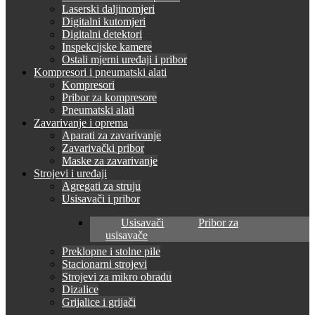
Laserski daljinomjeri
Digitalni kutomjeri
Digitalni detektori
Inspekcijske kamere
Ostali mjerni uređaji i pribor
Kompresori i pneumatski alati
Kompresori
Pribor za kompresore
Pneumatski alati
Zavarivanje i oprema
Aparati za zavarivanje
Zavarivački pribor
Maske za zavarivanje
Strojevi i uređaji
Agregati za struju
Usisavači i pribor
Usisavači
Pribor za
usisavače
Preklopne i stolne pile
Stacionarni strojevi
Strojevi za mikro obradu
Dizalice
Grijalice i grijači