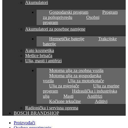
Akumulatori
Gospodarski program
Program
za poljoprivredu
Osobni
program
Akumulatori za posebne namjene
Hermetičke baterije
Trakcijske
baterije
Auto kozmetika
Metlice brisača
Ulja, masti i antifrizi
Motorna ulja za osobna vozila
Motorna ulja za gospodarska
vozila
Ulja za motorkotače
Ulja za mjenjače
Ulja za marine
program
Hidraulička i industrijska
ulja
Masti
Antifrizi
Kočione tekućine
Aditivi
Radionička i servisna oprema
BOSCH BRANDSHOP
Proizvođači
Osobno preuzimanje