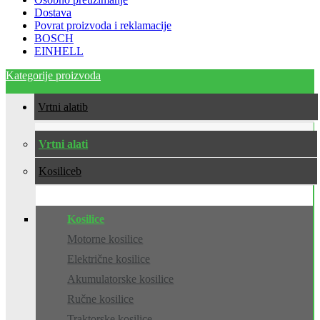
Dostava
Povrat proizvoda i reklamacije
BOSCH
EINHELL
Kategorije proizvoda
Vrtni alati
Vrtni alati
Kosilice
Kosilice
Motorne kosilice
Električne kosilice
Akumulatorske kosilice
Ručne kosilice
Traktorske kosilice