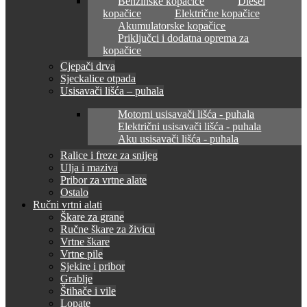
Benzinske kopačice
Diesel
kopačice
Električne kopačice
Akumulatorske kopačice
Priključci i dodatna oprema za
kopačice
Cjepači drva
Sjeckalice otpada
Usisavači lišća – puhala
Motorni usisavači lišća - puhala
Električni usisavači lišća - puhala
Aku usisavači lišća - puhala
Ralice i freze za snijeg
Ulja i maziva
Pribor za vrtne alate
Ostalo
Ručni vrtni alati
Škare za grane
Ručne škare za živicu
Vrtne škare
Vrtne pile
Sjekire i pribor
Grablje
Štihače i vile
Lopate