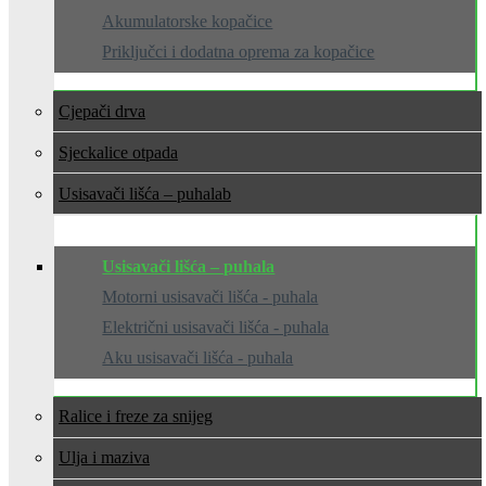
Akumulatorske kopačice
Priključci i dodatna oprema za kopačice
Cjepači drva
Sjeckalice otpada
Usisavači lišća – puhala
Usisavači lišća – puhala
Motorni usisavači lišća - puhala
Električni usisavači lišća - puhala
Aku usisavači lišća - puhala
Ralice i freze za snijeg
Ulja i maziva