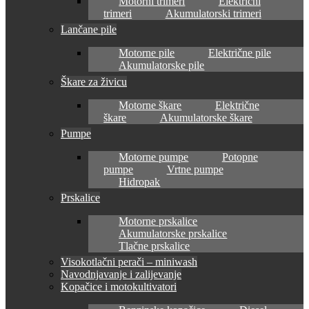
Motorni trimeri
Električni
trimeri
Akumulatorski trimeri
Lančane pile
Motorne pile
Električne pile
Akumulatorske pile
Škare za živicu
Motorne škare
Električne
škare
Akumulatorske škare
Pumpe
Motorne pumpe
Potopne
pumpe
Vrtne pumpe
Hidropak
Prskalice
Motorne prskalice
Akumulatorske prskalice
Tlačne prskalice
Visokotlačni perači – miniwash
Navodnjavanje i zalijevanje
Kopačice i motokultivatori