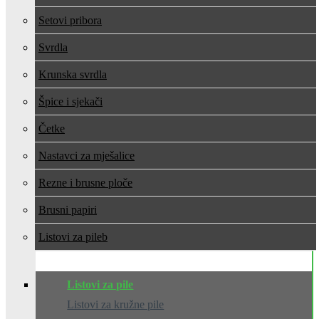
Setovi pribora
Svrdla
Krunska svrdla
Špice i sjekači
Četke
Nastavci za mješalice
Rezne i brusne ploče
Brusni papiri
Listovi za pile
Listovi za pile
Listovi za kružne pile