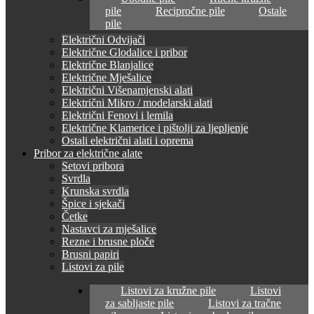
pile
Recipročne pile
Ostale
pile
Električni Odvijači
Električne Glodalice i pribor
Električne Blanjalice
Električne Mješalice
Električni Višenamjenski alati
Električni Mikro / modelarski alati
Električni Fenovi i lemila
Električne Klamerice i pištolji za ljepljenje
Ostali električni alati i oprema
Pribor za električne alate
Setovi pribora
Svrdla
Krunska svrdla
Špice i sjekači
Četke
Nastavci za mješalice
Rezne i brusne ploče
Brusni papiri
Listovi za pile
Listovi za kružne pile
Listovi
za sabljaste pile
Listovi za tračne