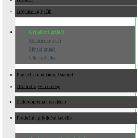
Grijalice i grijači
Grijalice i grijači
Električni grijači
Plinski grijači
Uljne grijalice
Punjači akumulatora i starteri
Ostali strojevi i uređaji
Elektrooprema i rasvjeta
Produžni i priključni kabeli