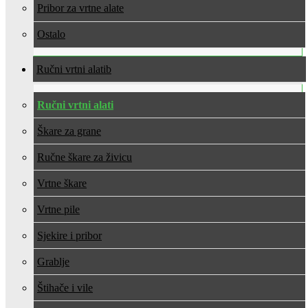
Pribor za vrtne alate
Ostalo
Ručni vrtni alati
Ručni vrtni alati
Škare za grane
Ručne škare za živicu
Vrtne škare
Vrtne pile
Sjekire i pribor
Grablje
Štihače i vile