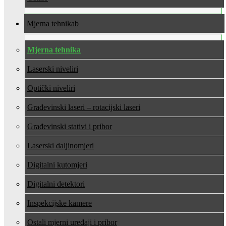
Mjerna tehnika
Mjerna tehnika
Laserski niveliri
Optički niveliri
Građevinski laseri – rotacijski laseri
Građevinski stativi i pribor
Laserski daljinomjeri
Digitalni kutomjeri
Digitalni detektori
Inspekcijske kamere
Ostali mjerni uređaji i pribor