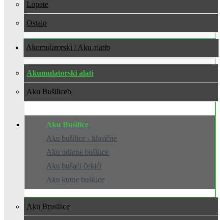
Lopate
Ostalo
Akumulatorski / Aku alati
Akumulatorski alati
Aku Bušilice
Aku Bušilice
Aku bušilice - klasične
Aku udarne bušilice
Aku bušaći čekići
Aku kutne bušilice
Aku Brusilice