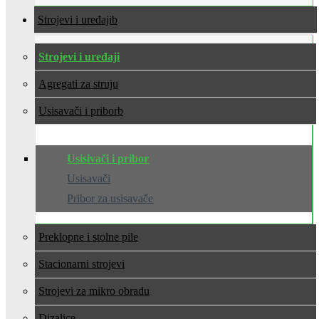
Strojevi i uređaji
Strojevi i uređaji
Agregati za struju
Usisavači i pribor
Usisivači i pribor
Usisavači
Pribor za usisavače
Preklopne i stolne pile
Stacionarni strojevi
Strojevi za mikro obradu
Dizalice