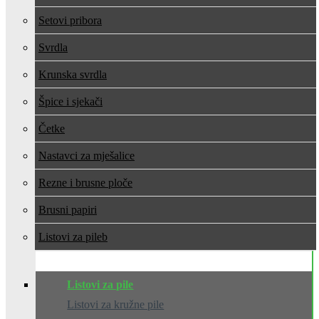
Setovi pribora
Svrdla
Krunska svrdla
Špice i sjekači
Četke
Nastavci za mješalice
Rezne i brusne ploče
Brusni papiri
Listovi za pile
Listovi za pile
Listovi za kružne pile