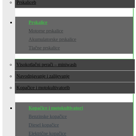
Prskalice
Prskalice
Motorne prskalice
Akumulatorske prskalice
Tlačne prskalice
Visokotlačni perači – miniwash
Navodnjavanje i zalijevanje
Kopačice i motokultivatori
Kopačice i motokultivatori
Benzinske kopačice
Diesel kopačice
Električne kopačice