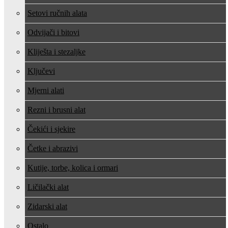
Setovi ručnih alata
Odvijači i bitovi
Kliješta i stezaljke
Ključevi
Mjerni alati
Rezni i brusni alat
Čekići i sjekire
Četke i abrazivi
Kutije, torbe, kolica i ormari
Ličilački alat
Zidarski alat
Ostalo