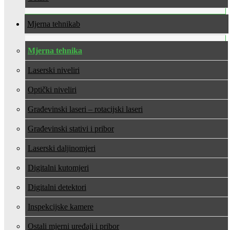
Mjerna tehnika
Mjerna tehnika
Laserski niveliri
Optički niveliri
Građevinski laseri – rotacijski laseri
Građevinski stativi i pribor
Laserski daljinomjeri
Digitalni kutomjeri
Digitalni detektori
Inspekcijske kamere
Ostali mjerni uređaji i pribor