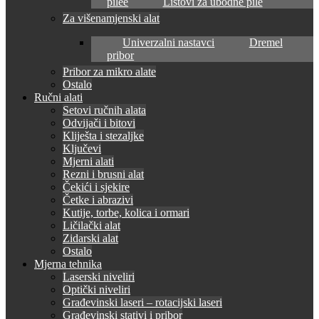
pilee
Listovi za ubodne pile
Za višenamjenski alat
Univerzalni nastavci
Dremel
pribor
Pribor za mikro alate
Ostalo
Ručni alati
Setovi ručnih alata
Odvijači i bitovi
Kliješta i stezaljke
Ključevi
Mjerni alati
Rezni i brusni alat
Čekići i sjekire
Četke i abrazivi
Kutije, torbe, kolica i ormari
Ličilački alat
Zidarski alat
Ostalo
Mjerna tehnika
Laserski niveliri
Optički niveliri
Građevinski laseri – rotacijski laseri
Građevinski stativi i pribor