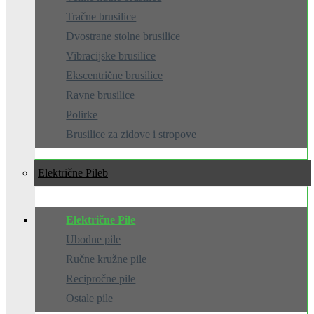
Tračne brusilice
Dvostrane stolne brusilice
Vibracijske brusilice
Ekscentrične brusilice
Ravne brusilice
Polirke
Brusilice za zidove i stropove
Električne Pile
Električne Pile
Ubodne pile
Ručne kružne pile
Recipročne pile
Ostale pile