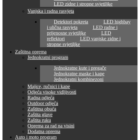
LED zidne i stropne svjetiljke
Vanjska i radna rasvjeta
Detektori pokreta
LED highbay
i ulična rasvjeta
LED radne i
prijenosne svjetiljke
LED
reflektori
LED vanjske zidne i
stropne svjetiljke
Zaštitna oprema
Jednokratni program
Jednokratne kute i pregače
Jednokratne maske i kape
Jednokratni kombinezoni
Majice, ručnici i kape
Odjeća visoke vidljivosti
Radna odjeća
Outdoor odjeća
Zaštitna obuća
Zaštita glave
Zaštita ruku
Oprema za rad na visini
Dodatna oprema
Auto i moto program