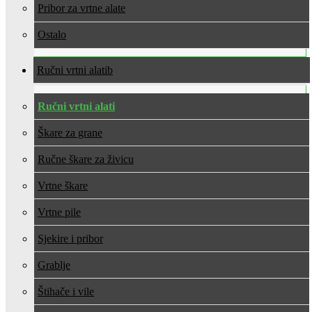
Pribor za vrtne alate
Ostalo
Ručni vrtni alati
Ručni vrtni alati
Škare za grane
Ručne škare za živicu
Vrtne škare
Vrtne pile
Sjekire i pribor
Grablje
Štihače i vile