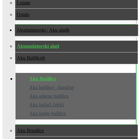
Lopate
Ostalo
Akumulatorski / Aku alati
Akumulatorski alati
Aku Bušilice
Aku Bušilice
Aku bušilice - klasične
Aku udarne bušilice
Aku bušaći čekići
Aku kutne bušilice
Aku Brusilice