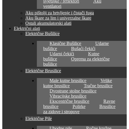
svjetiljke / reflektori
Aku
ventilatori
Aku pištolji za brtvljenje i čistači fuga
Aku škare za lim i univerzalne škare
Ostali akumulatorski alati
Električni alati
Električne Bušilice
Klasične Bušilice
Udarne
bušilice
Bušaći čekići
Udarni čekići
Kutne
bušilice
Oprema za električne
bušilice
Električne Brusilice
Male kutne brusilice
Velike
kutne brusilice
Tračne brusilice
Dvostrane stolne brusilice
Vibracijske brusilice
Ekscentrične brusilice
Ravne
brusilice
Polirke
Brusilice
za zidove i stropove
Električne Pile
Ubodne pile
Ručne kružne