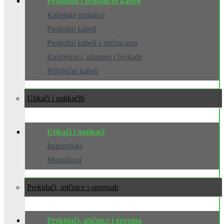
Produžni i priključni kabeli
Kabelske motalice
Produžni kabeli
Produžni kabeli s utičnicama
Razdjelnici, adapteri i blokade
Priključni kabeli
Utikači i natikači
Utikači i natikači
Industrijski
Monofazni
Prekidači, utičnice i oprema
Prekidači, utičnice i oprema