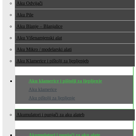
Aku Odvijači
Aku Pile
Aku Blanje – Blanjalice
Aku Višenamjenski alat
Aku Mikro / modelarski alati
Aku Klamerice i pištolji za ljepljenje
Aku klamerice i pištolji za ljepljenje
Aku klamerice
Aku pištolji za ljepljenje
Akumulatori i punjači za aku alate
Akumulatori i punjači za aku alate