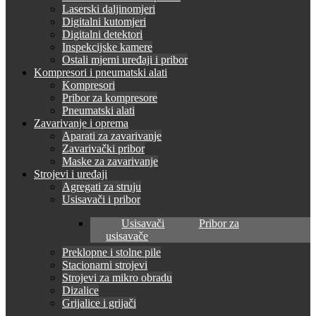
Laserski daljinomjeri
Digitalni kutomjeri
Digitalni detektori
Inspekcijske kamere
Ostali mjerni uređaji i pribor
Kompresori i pneumatski alati
Kompresori
Pribor za kompresore
Pneumatski alati
Zavarivanje i oprema
Aparati za zavarivanje
Zavarivački pribor
Maske za zavarivanje
Strojevi i uređaji
Agregati za struju
Usisavači i pribor
Usisavači
Pribor za
usisavače
Preklopne i stolne pile
Stacionarni strojevi
Strojevi za mikro obradu
Dizalice
Grijalice i grijači