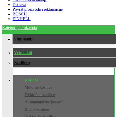
Dostava
Povrat proizvoda i reklamacije
BOSCH
EINHELL
Kategorije proizvoda
Vrtni alati
Vrtni alati
Kosilice
Kosilice
Motorne kosilice
Električne kosilice
Akumulatorske kosilice
Ručne kosilice
Traktorske kosilice