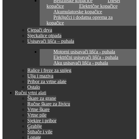
Benzinske kopačice
Diesel
kopačice
Električne kopačice
Akumulatorske kopačice
Priključci i dodatna oprema za
kopačice
Cjepači drva
Sjeckalice otpada
Usisavači lišća – puhala
Motorni usisavači lišća - puhala
Električni usisavači lišća - puhala
Aku usisavači lišća - puhala
Ralice i freze za snijeg
Ulja i maziva
Pribor za vrtne alate
Ostalo
Ručni vrtni alati
Škare za grane
Ručne škare za živicu
Vrtne škare
Vrtne pile
Sjekire i pribor
Grablje
Štihače i vile
Lopate