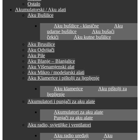
Ostalo
Akumulatorski / Aku alati
Aku Bušilice
Aku bušilice - klasične
Aku
udarne bušilice
Aku bušaći
čekići
Aku kutne bušilice
Aku Brusilice
Aku Odvijači
Aku Pile
Aku Blanje – Blanjalice
Aku Višenamjenski alat
Aku Mikro / modelarski alati
Aku Klamerice i pištolji za ljepljenje
Aku klamerice
Aku pištolji za
ljepljenje
Akumulatori i punjači za aku alate
Akumulatori za aku alate
Punjači za aku alate
Aku radio, svjetiljke i ventilatori
Aku radio uređaji
Aku