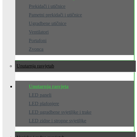
Prekidači i utičnice
Pametni prekidači i utičnice
Ugradbene utičnice
Ventilatori
Portafoni
Zvonca
Unutarnja rasvjeta
Unutarnja rasvjeta
LED paneli
LED plafonjere
LED ugradbene svjetiljke i trake
LED zidne i stropne svjetiljke