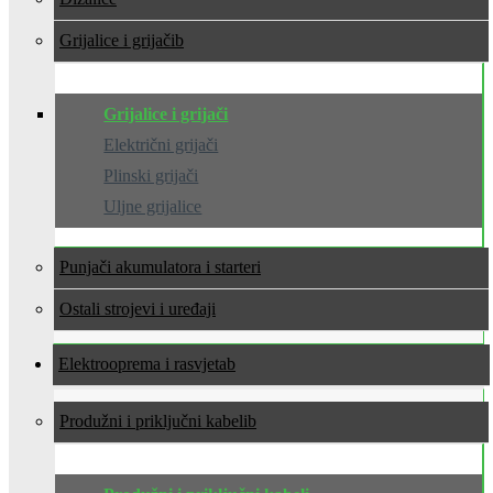
Grijalice i grijači
Grijalice i grijači
Električni grijači
Plinski grijači
Uljne grijalice
Punjači akumulatora i starteri
Ostali strojevi i uređaji
Elektrooprema i rasvjeta
Produžni i priključni kabeli