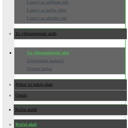
Listovi za sabljaste pile
Listovi za tračne pilee
Listovi za ubodne pile
Za višenamjenski alat
Za višenamjenski alat
Univerzalni nastavci
Dremel pribor
Pribor za mikro alate
Ostalo
Ručni alati
Ručni alati