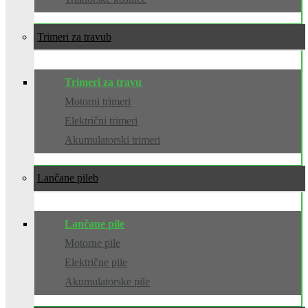
Trimeri za travu
Trimeri za travu
Motorni trimeri
Električni trimeri
Akumulatorski trimeri
Lančane pile
Lančane pile
Motorne pile
Električne pile
Akumulatorske pile