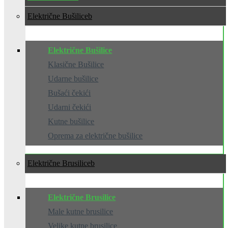
Električne Bušilice
Električne Bušilice
Klasične Bušilice
Udarne bušilice
Bušaći čekići
Udarni čekići
Kutne bušilice
Oprema za električne bušilice
Električne Brusilice
Električne Brusilice
Male kutne brusilice
Velike kutne brusilice