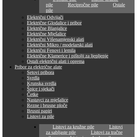
pile
Recipročne pile
Ostale
pile
Električni Odvijači
Električne Glodalice i pribor
Električne Blanjalice
Električne Mješalice
Električni Višenamjenski alati
Električni Mikro / modelarski alati
Električni Fenovi i lemila
Električne Klamerice i pištolji za ljepljenje
Ostali električni alati i oprema
Pribor za električne alate
Setovi pribora
Svrdla
Krunska svrdla
Špice i sjekači
Četke
Nastavci za mješalice
Rezne i brusne ploče
Brusni papiri
Listovi za pile
Listovi za kružne pile
Listovi
za sabljaste pile
Listovi za tračne