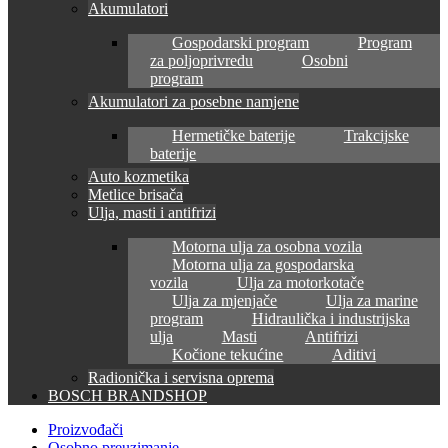
Akumulatori
Gospodarski program
Program
za poljoprivredu
Osobni
program
Akumulatori za posebne namjene
Hermetičke baterije
Trakcijske
baterije
Auto kozmetika
Metlice brisača
Ulja, masti i antifrizi
Motorna ulja za osobna vozila
Motorna ulja za gospodarska
vozila
Ulja za motorkotače
Ulja za mjenjače
Ulja za marine
program
Hidraulička i industrijska
ulja
Masti
Antifrizi
Kočione tekućine
Aditivi
Radionička i servisna oprema
BOSCH BRANDSHOP
Proizvođači
Osobno preuzimanje