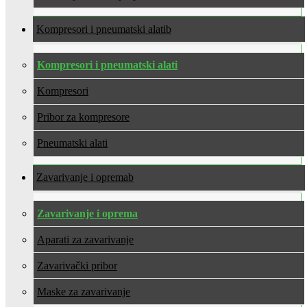
Kompresori i pneumatski alati
Kompresori i pneumatski alati
Kompresori
Pribor za kompresore
Pneumatski alati
Zavarivanje i oprema
Zavarivanje i oprema
Aparati za zavarivanje
Zavarivački pribor
Maske za zavarivanje