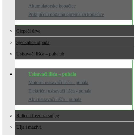
Akumulatorske kopačice
Priključci i dodatna oprema za kopačice
Cjepači drva
Sjeckalice otpada
Usisavači lišća – puhala
Usisavači lišća – puhala
Motorni usisavači lišća - puhala
Električni usisavači lišća - puhala
Aku usisavači lišća - puhala
Ralice i freze za snijeg
Ulja i maziva