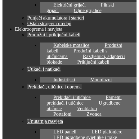
Električni grijači
Plinski
grijači
Uljne grijalice
Punjači akumulatora i starteri
Ostali strojevi i uređaji
Elektrooprema i rasvjeta
Produžni i priključni kabeli
Kabelske motalice
Produžni
kabeli
Produžni kabeli s
utičnicama
Razdjelnici, adapteri i
blokade
Priključni kabeli
Utikači i natikači
Industrijski
Monofazni
Prekidači, utičnice i oprema
Prekidači i utičnice
Pametni
prekidači i utičnice
Ugradbene
utičnice
Ventilatori
Portafoni
Zvonca
Unutarnja rasvjeta
LED paneli
LED plafonjere
LED ugradbene svjetiljke i trake