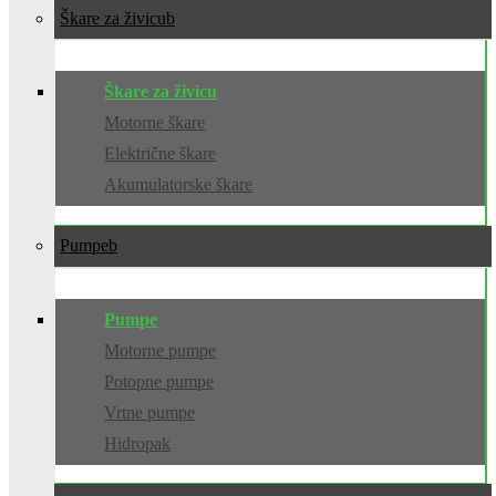
Škare za živicu
Škare za živicu
Motorne škare
Električne škare
Akumulatorske škare
Pumpe
Pumpe
Motorne pumpe
Potopne pumpe
Vrtne pumpe
Hidropak