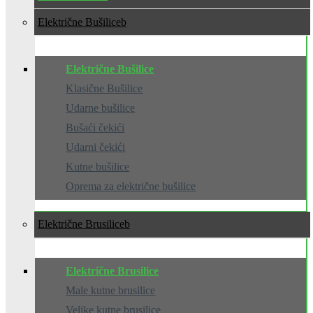
Električne Bušilice
Električne Bušilice
Klasične Bušilice
Udarne bušilice
Bušaći čekići
Udarni čekići
Kutne bušilice
Oprema za električne bušilice
Električne Brusilice
Električne Brusilice
Male kutne brusilice
Velike kutne brusilice