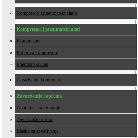
Kompresori i pneumatski alati
Kompresori i pneumatski alati
Kompresori
Pribor za kompresore
Pneumatski alati
Zavarivanje i oprema
Zavarivanje i oprema
Aparati za zavarivanje
Zavarivački pribor
Maske za zavarivanje