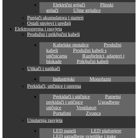
Električni grijači
Plinski
grijači
Uljne grijalice
Punjači akumulatora i starteri
Ostali strojevi i uređaji
Elektrooprema i rasvjeta
Produžni i priključni kabeli
Kabelske motalice
Produžni
kabeli
Produžni kabeli s
utičnicama
Razdjelnici, adapteri i
blokade
Priključni kabeli
Utikači i natikači
Industrijski
Monofazni
Prekidači, utičnice i oprema
Prekidači i utičnice
Pametni
prekidači i utičnice
Ugradbene
utičnice
Ventilatori
Portafoni
Zvonca
Unutarnja rasvjeta
LED paneli
LED plafonjere
LED ugradbene svjetiljke i trake