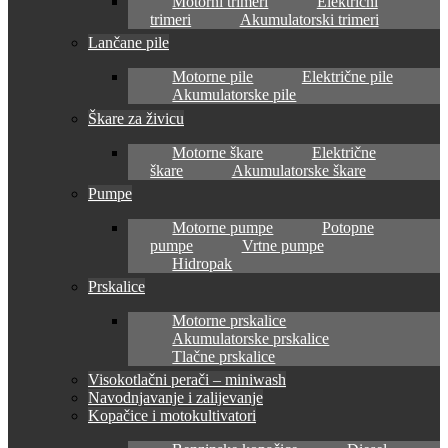
Motorni trimeri
Električni
trimeri
Akumulatorski trimeri
Lančane pile
Motorne pile
Električne pile
Akumulatorske pile
Škare za živicu
Motorne škare
Električne
škare
Akumulatorske škare
Pumpe
Motorne pumpe
Potopne
pumpe
Vrtne pumpe
Hidropak
Prskalice
Motorne prskalice
Akumulatorske prskalice
Tlačne prskalice
Visokotlačni perači – miniwash
Navodnjavanje i zalijevanje
Kopačice i motokultivatori