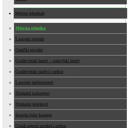
Mjerna tehnika
Mjerna tehnika
Laserski niveliri
Optički niveliri
Građevinski laseri – rotacijski laseri
Građevinski stativi i pribor
Laserski daljinomjeri
Digitalni kutomjeri
Digitalni detektori
Inspekcijske kamere
Ostali mjerni uređaji i pribor