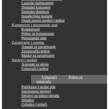
Laserski daljinomjeri
Digitalni kutomjeri
Digitalni detektori
Inspekcijske kamere
Ostali mjerni uređaji i pribor
Kompresori i pneumatski alati
Kompresori
Pribor za kompresore
Pneumatski alati
Zavarivanje i oprema
Aparati za zavarivanje
Zavarivački pribor
Maske za zavarivanje
Strojevi i uređaji
Agregati za struju
Usisavači i pribor
Usisavači
Pribor za
usisavače
Preklopne i stolne pile
Stacionarni strojevi
Strojevi za mikro obradu
Dizalice
Grijalice i grijači