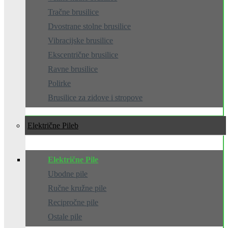
Tračne brusilice
Dvostrane stolne brusilice
Vibracijske brusilice
Ekscentrične brusilice
Ravne brusilice
Polirke
Brusilice za zidove i stropove
Električne Pile
Električne Pile
Ubodne pile
Ručne kružne pile
Recipročne pile
Ostale pile