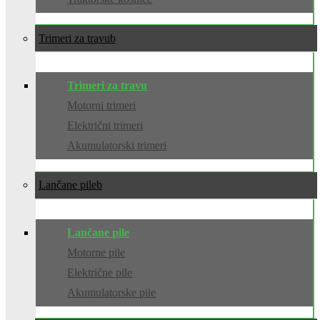
Trimeri za travu
Trimeri za travu
Motorni trimeri
Električni trimeri
Akumulatorski trimeri
Lančane pile
Lančane pile
Motorne pile
Električne pile
Akumulatorske pile