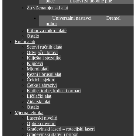
pilee
Listovi za ubodne pile
Za višenamjenski alat
Univerzalni nastavci
Dremel
pribor
Pribor za mikro alate
Ostalo
Ručni alati
Setovi ručnih alata
Odvijači i bitovi
Kliješta i stezaljke
Ključevi
Mjerni alati
Rezni i brusni alat
Čekići i sjekire
Četke i abrazivi
Kutije, torbe, kolica i ormari
Ličilački alat
Zidarski alat
Ostalo
Mjerna tehnika
Laserski niveliri
Optički niveliri
Građevinski laseri – rotacijski laseri
Građevinski stativi i pribor