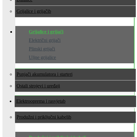
Grijalice i grijači
Grijalice i grijači
Električni grijači
Plinski grijači
Uljne grijalice
Punjači akumulatora i starteri
Ostali strojevi i uređaji
Elektrooprema i rasvjeta
Produžni i priključni kabeli