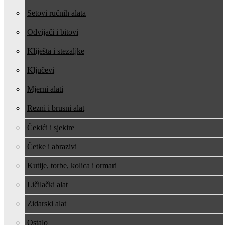
Setovi ručnih alata
Odvijači i bitovi
Kliješta i stezaljke
Ključevi
Mjerni alati
Rezni i brusni alat
Čekići i sjekire
Četke i abrazivi
Kutije, torbe, kolica i ormari
Ličilački alat
Zidarski alat
Ostalo