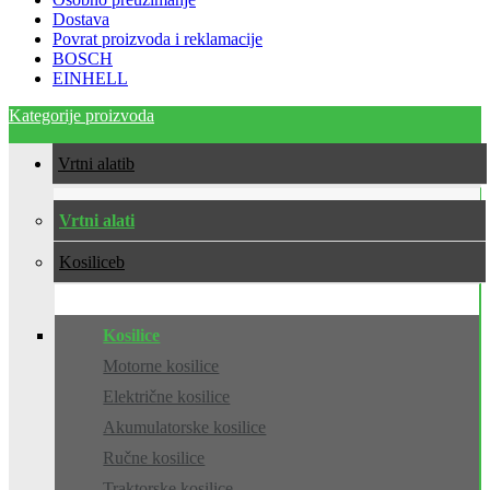
Dostava
Povrat proizvoda i reklamacije
BOSCH
EINHELL
Kategorije proizvoda
Vrtni alati
Vrtni alati
Kosilice
Kosilice
Motorne kosilice
Električne kosilice
Akumulatorske kosilice
Ručne kosilice
Traktorske kosilice