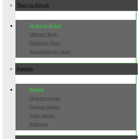
Škare za živicu
Škare za živicu
Motorne škare
Električne škare
Akumulatorske škare
Pumpe
Pumpe
Motorne pumpe
Potopne pumpe
Vrtne pumpe
Hidropak