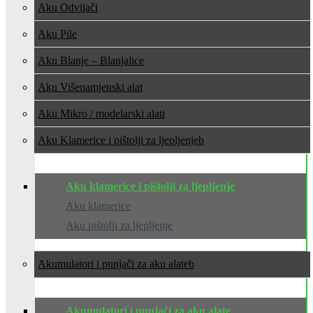
Aku Odvijači
Aku Pile
Aku Blanje – Blanjalice
Aku Višenamjenski alat
Aku Mikro / modelarski alati
Aku Klamerice i pištolji za ljepljenje
Aku klamerice i pištolji za ljepljenje
Aku klamerice
Aku pištolji za ljepljenje
Akumulatori i punjači za aku alate
Akumulatori i punjači za aku alate