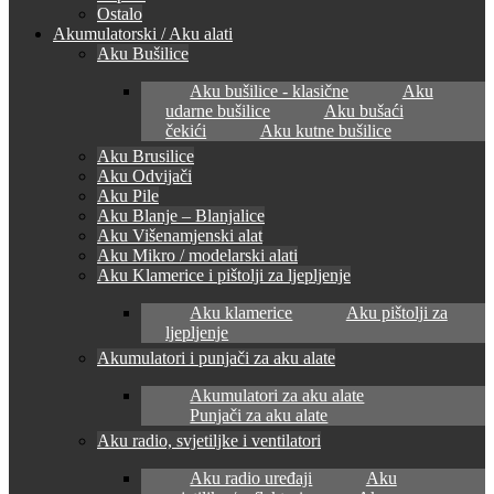
Ostalo
Akumulatorski / Aku alati
Aku Bušilice
Aku bušilice - klasične
Aku
udarne bušilice
Aku bušaći
čekići
Aku kutne bušilice
Aku Brusilice
Aku Odvijači
Aku Pile
Aku Blanje – Blanjalice
Aku Višenamjenski alat
Aku Mikro / modelarski alati
Aku Klamerice i pištolji za ljepljenje
Aku klamerice
Aku pištolji za
ljepljenje
Akumulatori i punjači za aku alate
Akumulatori za aku alate
Punjači za aku alate
Aku radio, svjetiljke i ventilatori
Aku radio uređaji
Aku