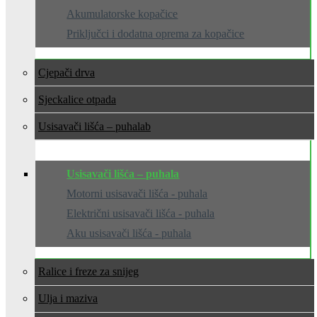
Akumulatorske kopačice
Priključci i dodatna oprema za kopačice
Cjepači drva
Sjeckalice otpada
Usisavači lišća – puhala
Usisavači lišća – puhala
Motorni usisavači lišća - puhala
Električni usisavači lišća - puhala
Aku usisavači lišća - puhala
Ralice i freze za snijeg
Ulja i maziva