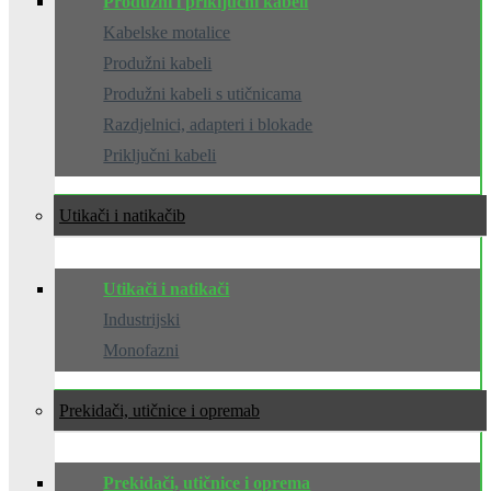
Produžni i priključni kabeli
Kabelske motalice
Produžni kabeli
Produžni kabeli s utičnicama
Razdjelnici, adapteri i blokade
Priključni kabeli
Utikači i natikači
Utikači i natikači
Industrijski
Monofazni
Prekidači, utičnice i oprema
Prekidači, utičnice i oprema