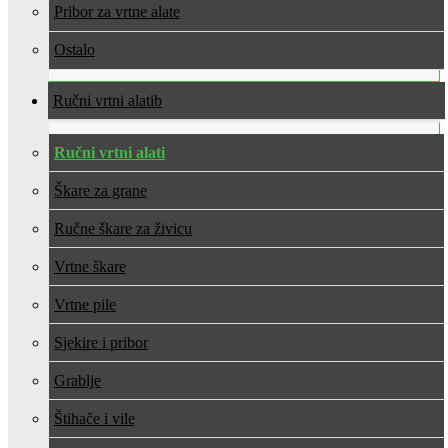
Pribor za vrtne alate
Ostalo
Ručni vrtni alati
Ručni vrtni alati
Škare za grane
Ručne škare za živicu
Vrtne škare
Vrtne pile
Sjekire i pribor
Grablje
Štihače i vile