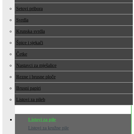
Setovi pribora
Svrdla
Krunska svrdla
Špice i sjekači
Četke
Nastavci za mješalice
Rezne i brusne ploče
Brusni papiri
Listovi za pile
Listovi za pile
Listovi za kružne pile