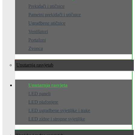
Prekidači i utičnice
Pametni prekidači i utičnice
Ugradbene utičnice
Ventilatori
Portafoni
Zvonca
Unutarnja rasvjeta
Unutarnja rasvjeta
LED paneli
LED plafonjere
LED ugradbene svjetiljke i trake
LED zidne i stropne svjetiljke