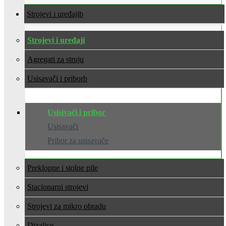
Strojevi i uređaji
Strojevi i uređaji
Agregati za struju
Usisavači i pribor
Usisivači i pribor
Usisavači
Pribor za usisavače
Preklopne i stolne pile
Stacionarni strojevi
Strojevi za mikro obradu
Dizalice