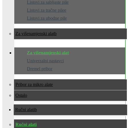
Listovi za sabljaste pile
Listovi za tračne pilee
Listovi za ubodne pile
Za višenamjenski alat
Za višenamjenski alat
Univerzalni nastavci
Dremel pribor
Pribor za mikro alate
Ostalo
Ručni alati
Ručni alati