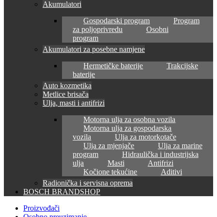
Akumulatori
Gospodarski program
Program
za poljoprivredu
Osobni
program
Akumulatori za posebne namjene
Hermetičke baterije
Trakcijske
baterije
Auto kozmetika
Metlice brisača
Ulja, masti i antifrizi
Motorna ulja za osobna vozila
Motorna ulja za gospodarska
vozila
Ulja za motorkotače
Ulja za mjenjače
Ulja za marine
program
Hidraulička i industrijska
ulja
Masti
Antifrizi
Kočione tekućine
Aditivi
Radionička i servisna oprema
BOSCH BRANDSHOP
Proizvođači
Osobno preuzimanje