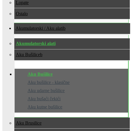
Lopate
Ostalo
Akumulatorski / Aku alati
Akumulatorski alati
Aku Bušilice
Aku Bušilice
Aku bušilice - klasične
Aku udarne bušilice
Aku bušaći čekići
Aku kutne bušilice
Aku Brusilice