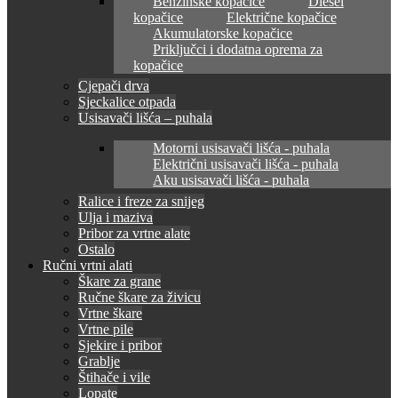
Benzinske kopačice
Diesel
kopačice
Električne kopačice
Akumulatorske kopačice
Priključci i dodatna oprema za
kopačice
Cjepači drva
Sjeckalice otpada
Usisavači lišća – puhala
Motorni usisavači lišća - puhala
Električni usisavači lišća - puhala
Aku usisavači lišća - puhala
Ralice i freze za snijeg
Ulja i maziva
Pribor za vrtne alate
Ostalo
Ručni vrtni alati
Škare za grane
Ručne škare za živicu
Vrtne škare
Vrtne pile
Sjekire i pribor
Grablje
Štihače i vile
Lopate