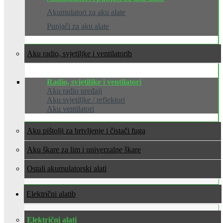
Akumulatori za aku alate
Punjači za aku alate
Aku radio, svjetiljke i ventilatori
Radio, svjetiljke i ventilatori
Aku radio uređaji
Aku svjetiljke / reflektori
Aku ventilatori
Aku pištolji za brtvljenje i čistači fuga
Aku škare za lim i univerzalne škare
Ostali akumulatorski alati
Električni alati
Električni alati