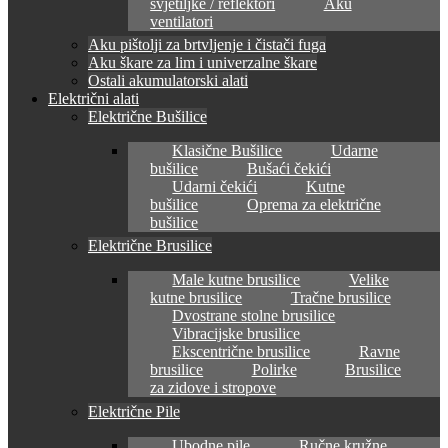
svjetiljke / reflektori
Aku
ventilatori
Aku pištolji za brtvljenje i čistači fuga
Aku škare za lim i univerzalne škare
Ostali akumulatorski alati
Električni alati
Električne Bušilice
Klasične Bušilice
Udarne
bušilice
Bušaći čekići
Udarni čekići
Kutne
bušilice
Oprema za električne
bušilice
Električne Brusilice
Male kutne brusilice
Velike
kutne brusilice
Tračne brusilice
Dvostrane stolne brusilice
Vibracijske brusilice
Ekscentrične brusilice
Ravne
brusilice
Polirke
Brusilice
za zidove i stropove
Električne Pile
Ubodne pile
Ručne kružne