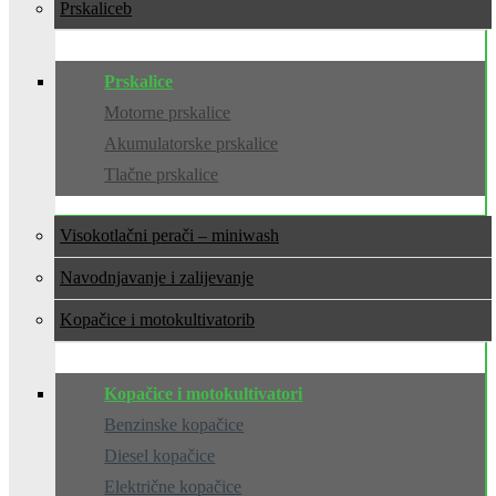
Prskalice
Prskalice
Motorne prskalice
Akumulatorske prskalice
Tlačne prskalice
Visokotlačni perači – miniwash
Navodnjavanje i zalijevanje
Kopačice i motokultivatori
Kopačice i motokultivatori
Benzinske kopačice
Diesel kopačice
Električne kopačice