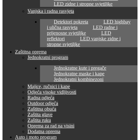
LED zidne i stropne svjetiljke
Vanjska i radna rasvjeta
Detektori pokreta
LED highbay
i ulična rasvjeta
LED radne i
prijenosne svjetiljke
LED
reflektori
LED vanjske zidne i
stropne svjetiljke
Zaštitna oprema
Jednokratni program
Jednokratne kute i pregače
Jednokratne maske i kape
Jednokratni kombinezoni
Majice, ručnici i kape
Odjeća visoke vidljivosti
Radna odjeća
Outdoor odjeća
Zaštitna obuća
Zaštita glave
Zaštita ruku
Oprema za rad na visini
Dodatna oprema
Auto i moto program