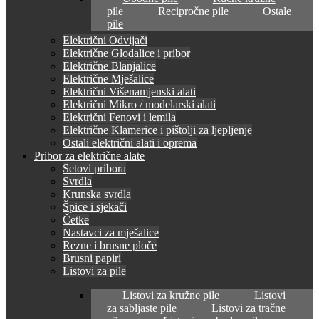
pile
Recipročne pile
Ostale
pile
Električni Odvijači
Električne Glodalice i pribor
Električne Blanjalice
Električne Mješalice
Električni Višenamjenski alati
Električni Mikro / modelarski alati
Električni Fenovi i lemila
Električne Klamerice i pištolji za ljepljenje
Ostali električni alati i oprema
Pribor za električne alate
Setovi pribora
Svrdla
Krunska svrdla
Špice i sjekači
Četke
Nastavci za mješalice
Rezne i brusne ploče
Brusni papiri
Listovi za pile
Listovi za kružne pile
Listovi
za sabljaste pile
Listovi za tračne