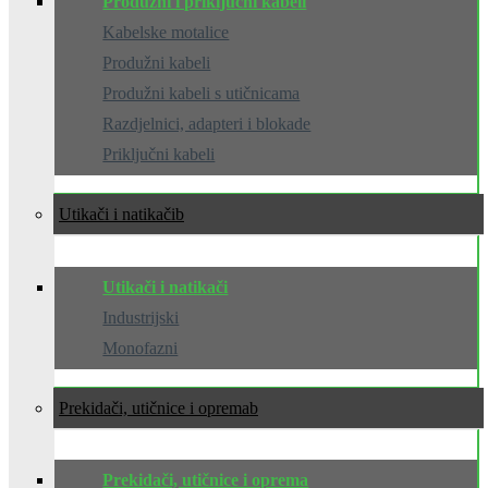
Produžni i priključni kabeli
Kabelske motalice
Produžni kabeli
Produžni kabeli s utičnicama
Razdjelnici, adapteri i blokade
Priključni kabeli
Utikači i natikači
Utikači i natikači
Industrijski
Monofazni
Prekidači, utičnice i oprema
Prekidači, utičnice i oprema