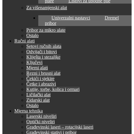
pilee
Listovi za ubodne pile
Za višenamjenski alat
Univerzalni nastavci
Dremel
pribor
Pribor za mikro alate
Ostalo
Ručni alati
Setovi ručnih alata
Odvijači i bitovi
Kliješta i stezaljke
Ključevi
Mjerni alati
Rezni i brusni alat
Čekići i sjekire
Četke i abrazivi
Kutije, torbe, kolica i ormari
Ličilački alat
Zidarski alat
Ostalo
Mjerna tehnika
Laserski niveliri
Optički niveliri
Građevinski laseri – rotacijski laseri
Građevinski stativi i pribor