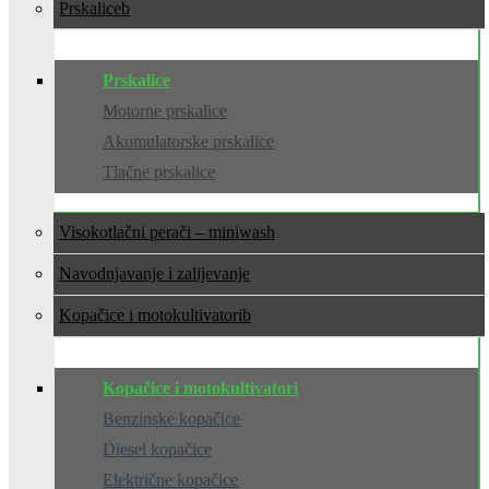
Prskalice
Prskalice
Motorne prskalice
Akumulatorske prskalice
Tlačne prskalice
Visokotlačni perači – miniwash
Navodnjavanje i zalijevanje
Kopačice i motokultivatori
Kopačice i motokultivatori
Benzinske kopačice
Diesel kopačice
Električne kopačice