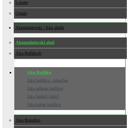
Lopate
Ostalo
Akumulatorski / Aku alati
Akumulatorski alati
Aku Bušilice
Aku Bušilice
Aku bušilice - klasične
Aku udarne bušilice
Aku bušaći čekići
Aku kutne bušilice
Aku Brusilice