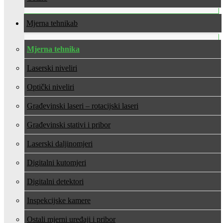
Mjerna tehnika
Mjerna tehnika
Laserski niveliri
Optički niveliri
Građevinski laseri – rotacijski laseri
Građevinski stativi i pribor
Laserski daljinomjeri
Digitalni kutomjeri
Digitalni detektori
Inspekcijske kamere
Ostali mjerni uređaji i pribor