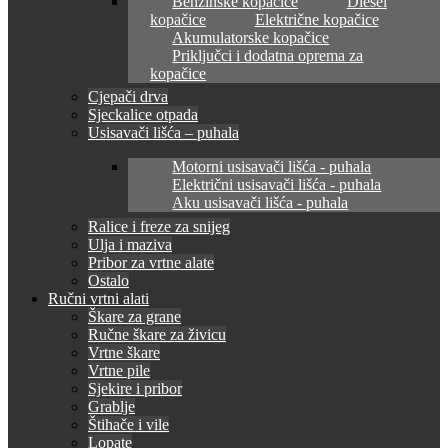
Benzinske kopačice
Diesel
kopačice
Električne kopačice
Akumulatorske kopačice
Priključci i dodatna oprema za
kopačice
Cjepači drva
Sjeckalice otpada
Usisavači lišća – puhala
Motorni usisavači lišća - puhala
Električni usisavači lišća - puhala
Aku usisavači lišća - puhala
Ralice i freze za snijeg
Ulja i maziva
Pribor za vrtne alate
Ostalo
Ručni vrtni alati
Škare za grane
Ručne škare za živicu
Vrtne škare
Vrtne pile
Sjekire i pribor
Grablje
Štihače i vile
Lopate