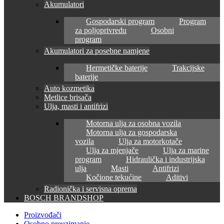
Akumulatori
Gospodarski program
Program
za poljoprivredu
Osobni
program
Akumulatori za posebne namjene
Hermetičke baterije
Trakcijske
baterije
Auto kozmetika
Metlice brisača
Ulja, masti i antifrizi
Motorna ulja za osobna vozila
Motorna ulja za gospodarska
vozila
Ulja za motorkotače
Ulja za mjenjače
Ulja za marine
program
Hidraulička i industrijska
ulja
Masti
Antifrizi
Kočione tekućine
Aditivi
Radionička i servisna oprema
BOSCH BRANDSHOP
Proizvođači
Osobno preuzimanje