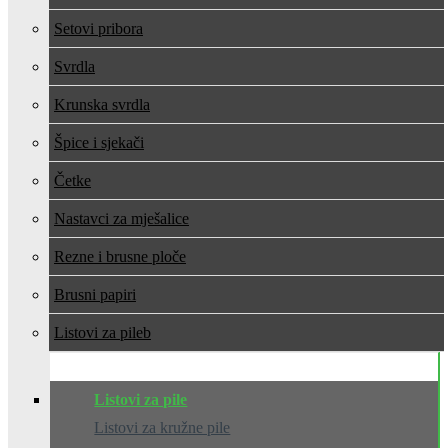
Setovi pribora
Svrdla
Krunska svrdla
Špice i sjekači
Četke
Nastavci za mješalice
Rezne i brusne ploče
Brusni papiri
Listovi za pile
Listovi za pile
Listovi za kružne pile