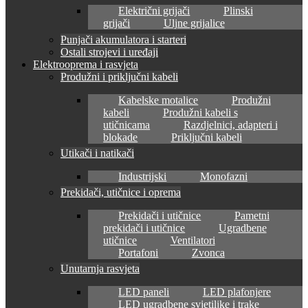
Električni grijači
Plinski
grijači
Uljne grijalice
Punjači akumulatora i starteri
Ostali strojevi i uređaji
Elektrooprema i rasvjeta
Produžni i priključni kabeli
Kabelske motalice
Produžni
kabeli
Produžni kabeli s
utičnicama
Razdjelnici, adapteri i
blokade
Priključni kabeli
Utikači i natikači
Industrijski
Monofazni
Prekidači, utičnice i oprema
Prekidači i utičnice
Pametni
prekidači i utičnice
Ugradbene
utičnice
Ventilatori
Portafoni
Zvonca
Unutarnja rasvjeta
LED paneli
LED plafonjere
LED ugradbene svjetiljke i trake