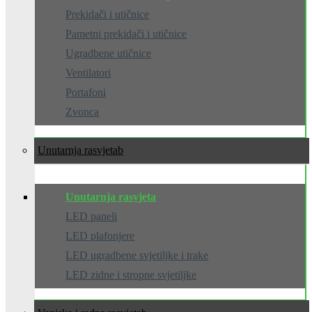
Prekidači i utičnice
Pametni prekidači i utičnice
Ugradbene utičnice
Ventilatori
Portafoni
Zvonca
Unutarnja rasvjeta
Unutarnja rasvjeta
LED paneli
LED plafonjere
LED ugradbene svjetiljke i trake
LED zidne i stropne svjetiljke