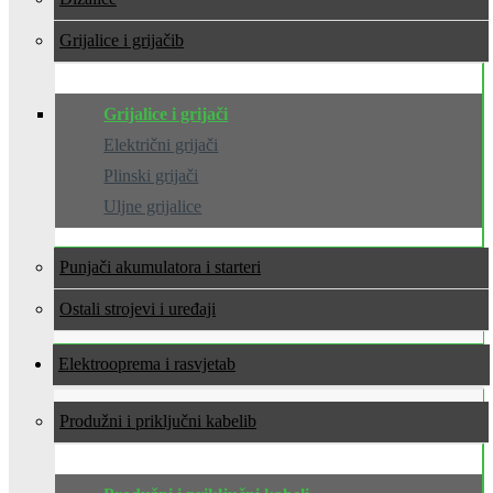
Grijalice i grijači
Grijalice i grijači
Električni grijači
Plinski grijači
Uljne grijalice
Punjači akumulatora i starteri
Ostali strojevi i uređaji
Elektrooprema i rasvjeta
Produžni i priključni kabeli