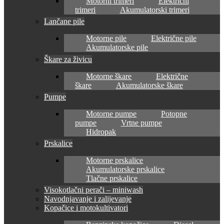
Motorni trimeri
Električni
trimeri
Akumulatorski trimeri
Lančane pile
Motorne pile
Električne pile
Akumulatorske pile
Škare za živicu
Motorne škare
Električne
škare
Akumulatorske škare
Pumpe
Motorne pumpe
Potopne
pumpe
Vrtne pumpe
Hidropak
Prskalice
Motorne prskalice
Akumulatorske prskalice
Tlačne prskalice
Visokotlačni perači – miniwash
Navodnjavanje i zalijevanje
Kopačice i motokultivatori