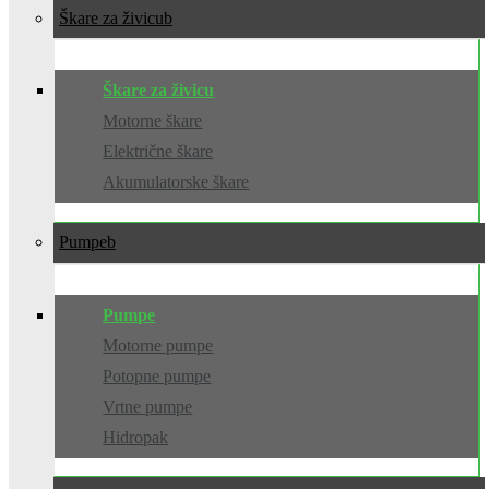
Škare za živicu
Škare za živicu
Motorne škare
Električne škare
Akumulatorske škare
Pumpe
Pumpe
Motorne pumpe
Potopne pumpe
Vrtne pumpe
Hidropak