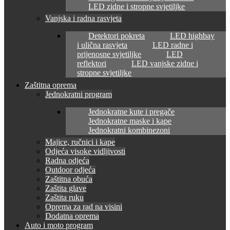
LED zidne i stropne svjetiljke
Vanjska i radna rasvjeta
Detektori pokreta
LED highbay
i ulična rasvjeta
LED radne i
prijenosne svjetiljke
LED
reflektori
LED vanjske zidne i
stropne svjetiljke
Zaštitna oprema
Jednokratni program
Jednokratne kute i pregače
Jednokratne maske i kape
Jednokratni kombinezoni
Majice, ručnici i kape
Odjeća visoke vidljivosti
Radna odjeća
Outdoor odjeća
Zaštitna obuća
Zaštita glave
Zaštita ruku
Oprema za rad na visini
Dodatna oprema
Auto i moto program