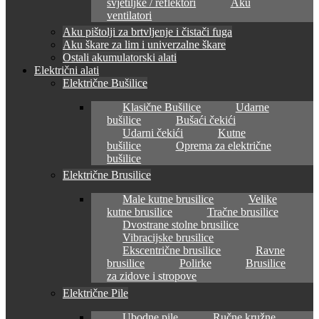
svjetiljke / reflektori
Aku
ventilatori
Aku pištolji za brtvljenje i čistači fuga
Aku škare za lim i univerzalne škare
Ostali akumulatorski alati
Električni alati
Električne Bušilice
Klasične Bušilice
Udarne
bušilice
Bušaći čekići
Udarni čekići
Kutne
bušilice
Oprema za električne
bušilice
Električne Brusilice
Male kutne brusilice
Velike
kutne brusilice
Tračne brusilice
Dvostrane stolne brusilice
Vibracijske brusilice
Ekscentrične brusilice
Ravne
brusilice
Polirke
Brusilice
za zidove i stropove
Električne Pile
Ubodne pile
Ručne kružne