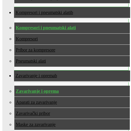
Kompresori i pneumatski alati
Kompresori i pneumatski alati
Kompresori
Pribor za kompresore
Pneumatski alati
Zavarivanje i oprema
Zavarivanje i oprema
Aparati za zavarivanje
Zavarivački pribor
Maske za zavarivanje