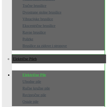
Tračne brusilice
Dvostrane stolne brusilice
Vibracijske brusilice
Ekscentrične brusilice
Ravne brusilice
Polirke
Brusilice za zidove i stropove
Električne Pile
Električne Pile
Ubodne pile
Ručne kružne pile
Recipročne pile
Ostale pile