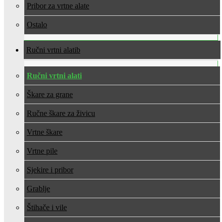
Pribor za vrtne alate
Ostalo
Ručni vrtni alati
Ručni vrtni alati
Škare za grane
Ručne škare za živicu
Vrtne škare
Vrtne pile
Sjekire i pribor
Grablje
Štihače i vile