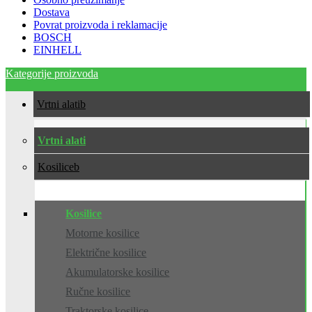
Dostava
Povrat proizvoda i reklamacije
BOSCH
EINHELL
Kategorije proizvoda
Vrtni alati
Vrtni alati
Kosilice
Kosilice
Motorne kosilice
Električne kosilice
Akumulatorske kosilice
Ručne kosilice
Traktorske kosilice