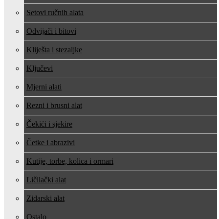
Setovi ručnih alata
Odvijači i bitovi
Kliješta i stezaljke
Ključevi
Mjerni alati
Rezni i brusni alat
Čekići i sjekire
Četke i abrazivi
Kutije, torbe, kolica i ormari
Ličilački alat
Zidarski alat
Ostalo