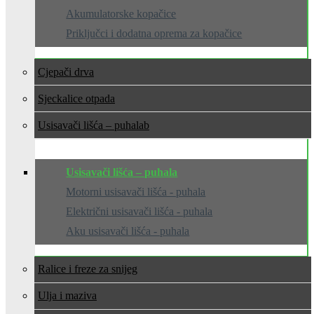
Akumulatorske kopačice
Priključci i dodatna oprema za kopačice
Cjepači drva
Sjeckalice otpada
Usisavači lišća – puhala
Usisavači lišća – puhala
Motorni usisavači lišća - puhala
Električni usisavači lišća - puhala
Aku usisavači lišća - puhala
Ralice i freze za snijeg
Ulja i maziva