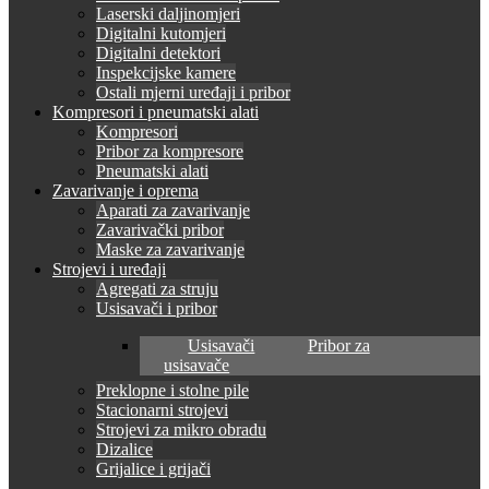
Laserski daljinomjeri
Digitalni kutomjeri
Digitalni detektori
Inspekcijske kamere
Ostali mjerni uređaji i pribor
Kompresori i pneumatski alati
Kompresori
Pribor za kompresore
Pneumatski alati
Zavarivanje i oprema
Aparati za zavarivanje
Zavarivački pribor
Maske za zavarivanje
Strojevi i uređaji
Agregati za struju
Usisavači i pribor
Usisavači
Pribor za
usisavače
Preklopne i stolne pile
Stacionarni strojevi
Strojevi za mikro obradu
Dizalice
Grijalice i grijači