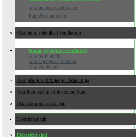
Akumulatori za aku alate
Punjači za aku alate
Aku radio, svjetiljke i ventilatori
Radio, svjetiljke i ventilatori
Aku radio uređaji
Aku svjetiljke / reflektori
Aku ventilatori
Aku pištolji za brtvljenje i čistači fuga
Aku škare za lim i univerzalne škare
Ostali akumulatorski alati
Električni alati
Električni alati