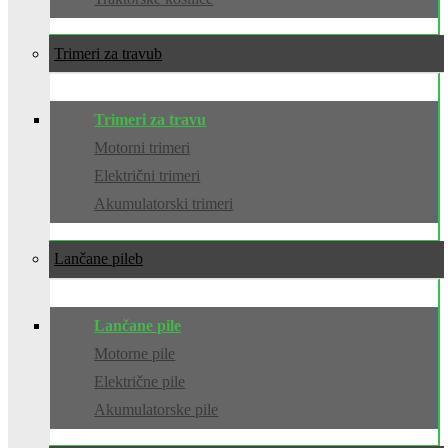
Trimeri za travu
Trimeri za travu
Motorni trimeri
Električni trimeri
Akumulatorski trimeri
Lančane pile
Lančane pile
Motorne pile
Električne pile
Akumulatorske pile