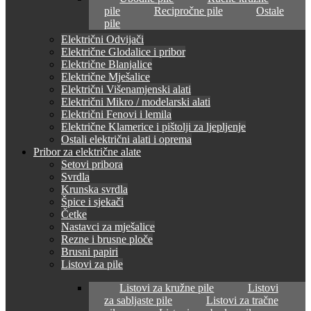
pile
Recipročne pile
Ostale
pile
Električni Odvijači
Električne Glodalice i pribor
Električne Blanjalice
Električne Mješalice
Električni Višenamjenski alati
Električni Mikro / modelarski alati
Električni Fenovi i lemila
Električne Klamerice i pištolji za ljepljenje
Ostali električni alati i oprema
Pribor za električne alate
Setovi pribora
Svrdla
Krunska svrdla
Špice i sjekači
Četke
Nastavci za mješalice
Rezne i brusne ploče
Brusni papiri
Listovi za pile
Listovi za kružne pile
Listovi
za sabljaste pile
Listovi za tračne