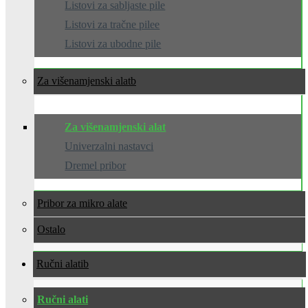
Listovi za sabljaste pile
Listovi za tračne pilee
Listovi za ubodne pile
Za višenamjenski alat
Za višenamjenski alat
Univerzalni nastavci
Dremel pribor
Pribor za mikro alate
Ostalo
Ručni alati
Ručni alati