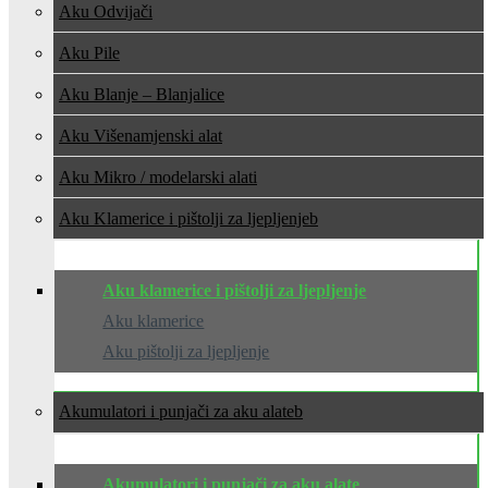
Aku Odvijači
Aku Pile
Aku Blanje – Blanjalice
Aku Višenamjenski alat
Aku Mikro / modelarski alati
Aku Klamerice i pištolji za ljepljenje
Aku klamerice i pištolji za ljepljenje
Aku klamerice
Aku pištolji za ljepljenje
Akumulatori i punjači za aku alate
Akumulatori i punjači za aku alate