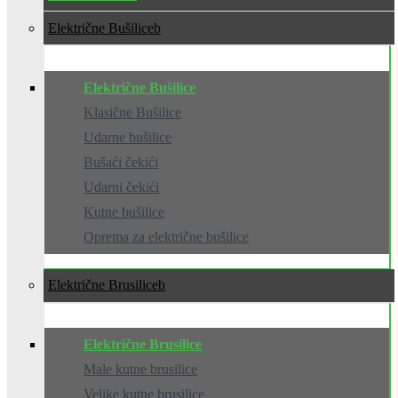
Električne Bušilice
Električne Bušilice
Klasične Bušilice
Udarne bušilice
Bušaći čekići
Udarni čekići
Kutne bušilice
Oprema za električne bušilice
Električne Brusilice
Električne Brusilice
Male kutne brusilice
Velike kutne brusilice