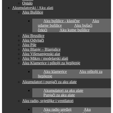
Ostalo
Akumulatorski / Aku alati
Aku Bušilice
Aku bušilice - klasične
Aku
udarne bušilice
Aku bušaći
čekići
Aku kutne bušilice
Aku Brusilice
Aku Odvijači
Aku Pile
Aku Blanje – Blanjalice
Aku Višenamjenski alat
Aku Mikro / modelarski alati
Aku Klamerice i pištolji za ljepljenje
Aku klamerice
Aku pištolji za
ljepljenje
Akumulatori i punjači za aku alate
Akumulatori za aku alate
Punjači za aku alate
Aku radio, svjetiljke i ventilatori
Aku radio uređaji
Aku