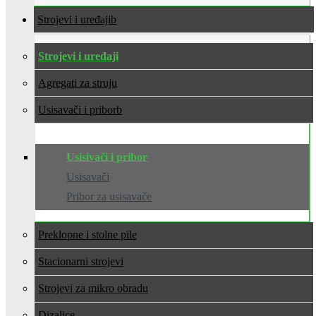
Strojevi i uređaji
Strojevi i uređaji
Agregati za struju
Usisavači i pribor
Usisivači i pribor
Usisavači
Pribor za usisavače
Preklopne i stolne pile
Stacionarni strojevi
Strojevi za mikro obradu
Dizalice