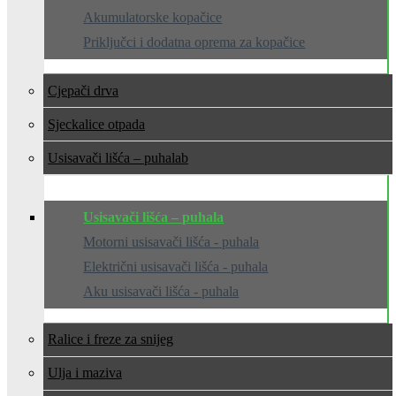
Akumulatorske kopačice
Priključci i dodatna oprema za kopačice
Cjepači drva
Sjeckalice otpada
Usisavači lišća – puhala
Usisavači lišća – puhala
Motorni usisavači lišća - puhala
Električni usisavači lišća - puhala
Aku usisavači lišća - puhala
Ralice i freze za snijeg
Ulja i maziva