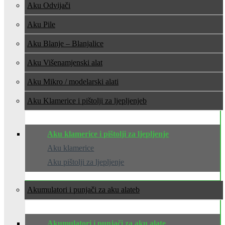
Aku Odvijači
Aku Pile
Aku Blanje – Blanjalice
Aku Višenamjenski alat
Aku Mikro / modelarski alati
Aku Klamerice i pištolji za ljepljenje
Aku klamerice i pištolji za ljepljenje
Aku klamerice
Aku pištolji za ljepljenje
Akumulatori i punjači za aku alate
Akumulatori i punjači za aku alate