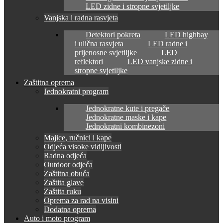
LED zidne i stropne svjetiljke
Vanjska i radna rasvjeta
Detektori pokreta
LED highbay
i ulična rasvjeta
LED radne i
prijenosne svjetiljke
LED
reflektori
LED vanjske zidne i
stropne svjetiljke
Zaštitna oprema
Jednokratni program
Jednokratne kute i pregače
Jednokratne maske i kape
Jednokratni kombinezoni
Majice, ručnici i kape
Odjeća visoke vidljivosti
Radna odjeća
Outdoor odjeća
Zaštitna obuća
Zaštita glave
Zaštita ruku
Oprema za rad na visini
Dodatna oprema
Auto i moto program