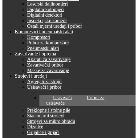
Laserski daljinomjeri
Digitalni kutomjeri
Digitalni detektori
Inspekcijske kamere
Ostali mjerni uređaji i pribor
Kompresori i pneumatski alati
Kompresori
Pribor za kompresore
Pneumatski alati
Zavarivanje i oprema
Aparati za zavarivanje
Zavarivački pribor
Maske za zavarivanje
Strojevi i uređaji
Agregati za struju
Usisavači i pribor
Usisavači
Pribor za
usisavače
Preklopne i stolne pile
Stacionarni strojevi
Strojevi za mikro obradu
Dizalice
Grijalice i grijači