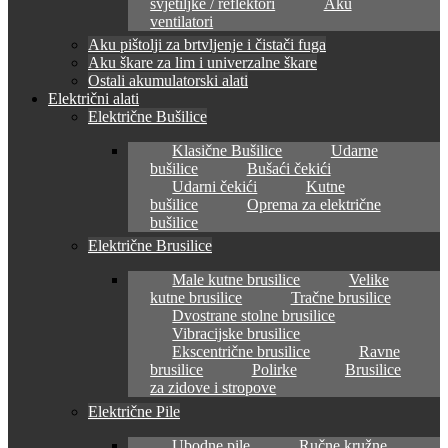
svjetiljke / reflektori
Aku
ventilatori
Aku pištolji za brtvljenje i čistači fuga
Aku škare za lim i univerzalne škare
Ostali akumulatorski alati
Električni alati
Električne Bušilice
Klasične Bušilice
Udarne
bušilice
Bušaći čekići
Udarni čekići
Kutne
bušilice
Oprema za električne
bušilice
Električne Brusilice
Male kutne brusilice
Velike
kutne brusilice
Tračne brusilice
Dvostrane stolne brusilice
Vibracijske brusilice
Ekscentrične brusilice
Ravne
brusilice
Polirke
Brusilice
za zidove i stropove
Električne Pile
Ubodne pile
Ručne kružne