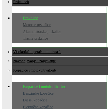
Prskalice
Prskalice
Motorne prskalice
Akumulatorske prskalice
Tlačne prskalice
Visokotlačni perači – miniwash
Navodnjavanje i zalijevanje
Kopačice i motokultivatori
Kopačice i motokultivatori
Benzinske kopačice
Diesel kopačice
Električne kopačice