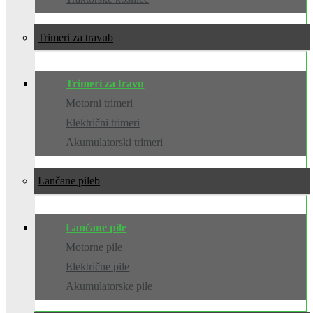
Trimeri za travu
Trimeri za travu
Motorni trimeri
Električni trimeri
Akumulatorski trimeri
Lančane pile
Lančane pile
Motorne pile
Električne pile
Akumulatorske pile