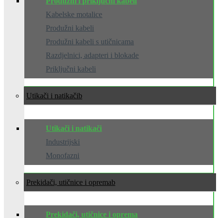
Produžni i priključni kabeli
Kabelske motalice
Produžni kabeli
Produžni kabeli s utičnicama
Razdjelnici, adapteri i blokade
Priključni kabeli
Utikači i natikači
Utikači i natikači
Industrijski
Monofazni
Prekidači, utičnice i oprema
Prekidači, utičnice i oprema