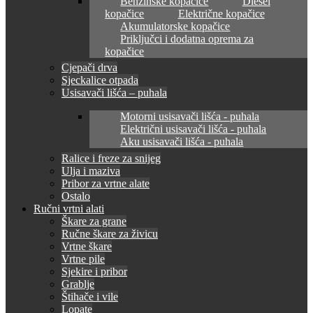
Benzinske kopačice
Diesel
kopačice
Električne kopačice
Akumulatorske kopačice
Priključci i dodatna oprema za
kopačice
Cjepači drva
Sjeckalice otpada
Usisavači lišća – puhala
Motorni usisavači lišća - puhala
Električni usisavači lišća - puhala
Aku usisavači lišća - puhala
Ralice i freze za snijeg
Ulja i maziva
Pribor za vrtne alate
Ostalo
Ručni vrtni alati
Škare za grane
Ručne škare za živicu
Vrtne škare
Vrtne pile
Sjekire i pribor
Grablje
Štihače i vile
Lopate