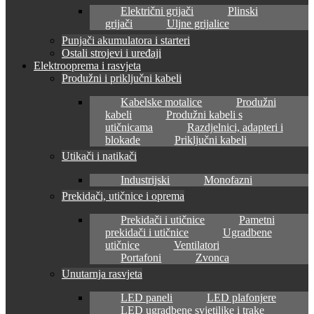
Električni grijači
Plinski
grijači
Uljne grijalice
Punjači akumulatora i starteri
Ostali strojevi i uređaji
Elektrooprema i rasvjeta
Produžni i priključni kabeli
Kabelske motalice
Produžni
kabeli
Produžni kabeli s
utičnicama
Razdjelnici, adapteri i
blokade
Priključni kabeli
Utikači i natikači
Industrijski
Monofazni
Prekidači, utičnice i oprema
Prekidači i utičnice
Pametni
prekidači i utičnice
Ugradbene
utičnice
Ventilatori
Portafoni
Zvonca
Unutarnja rasvjeta
LED paneli
LED plafonjere
LED ugradbene svjetiljke i trake