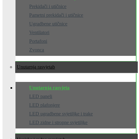
Prekidači i utičnice
Pametni prekidači i utičnice
Ugradbene utičnice
Ventilatori
Portafoni
Zvonca
Unutarnja rasvjeta
Unutarnja rasvjeta
LED paneli
LED plafonjere
LED ugradbene svjetiljke i trake
LED zidne i stropne svjetiljke