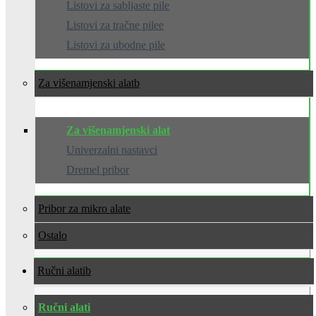
Listovi za sabljaste pile
Listovi za tračne pilee
Listovi za ubodne pile
Za višenamjenski alat
Za višenamjenski alat
Univerzalni nastavci
Dremel pribor
Pribor za mikro alate
Ostalo
Ručni alati
Ručni alati