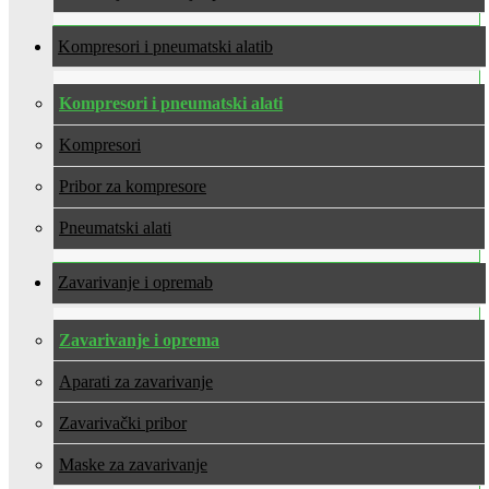
Kompresori i pneumatski alati
Kompresori i pneumatski alati
Kompresori
Pribor za kompresore
Pneumatski alati
Zavarivanje i oprema
Zavarivanje i oprema
Aparati za zavarivanje
Zavarivački pribor
Maske za zavarivanje