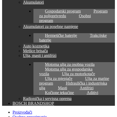
Akumulatori
Gospodarski program
Program
za poljoprivredu
Osobni
program
Akumulatori za posebne namjene
Hermetičke baterije
Trakcijske
baterije
Auto kozmetika
Metlice brisača
Ulja, masti i antifrizi
Motorna ulja za osobna vozila
Motorna ulja za gospodarska
vozila
Ulja za motorkotače
Ulja za mjenjače
Ulja za marine
program
Hidraulička i industrijska
ulja
Masti
Antifrizi
Kočione tekućine
Aditivi
Radionička i servisna oprema
BOSCH BRANDSHOP
Proizvođači
Osobno preuzimanje