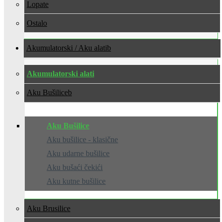
Lopate
Ostalo
Akumulatorski / Aku alati
Akumulatorski alati
Aku Bušilice
Aku Bušilice
Aku bušilice - klasične
Aku udarne bušilice
Aku bušaći čekići
Aku kutne bušilice
Aku Brusilice