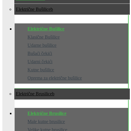
Električne Bušilice
Električne Bušilice
Klasične Bušilice
Udarne bušilice
Bušaći čekići
Udarni čekići
Kutne bušilice
Oprema za električne bušilice
Električne Brusilice
Električne Brusilice
Male kutne brusilice
Velike kutne brusilice