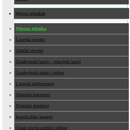
Mjerna tehnika
Mjerna tehnika
Laserski niveliri
Optički niveliri
Građevinski laseri – rotacijski laseri
Građevinski stativi i pribor
Laserski daljinomjeri
Digitalni kutomjeri
Digitalni detektori
Inspekcijske kamere
Ostali mjerni uređaji i pribor