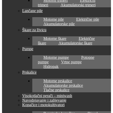
Motorni trimeri
Električni
trimeri
Akumulatorski trimeri
Lančane pile
Motorne pile
Električne pile
Akumulatorske pile
Škare za živicu
Motorne škare
Električne
škare
Akumulatorske škare
Pumpe
Motorne pumpe
Potopne
pumpe
Vrtne pumpe
Hidropak
Prskalice
Motorne prskalice
Akumulatorske prskalice
Tlačne prskalice
Visokotlačni perači – miniwash
Navodnjavanje i zalijevanje
Kopačice i motokultivatori