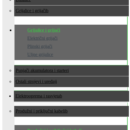
Grijalice i grijači
Grijalice i grijači
Električni grijači
Plinski grijači
Uljne grijalice
Punjači akumulatora i starteri
Ostali strojevi i uređaji
Elektrooprema i rasvjeta
Produžni i priključni kabeli