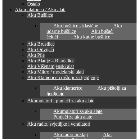
Ostalo
Akumulatorski / Aku alati
Aku Bušilice
Aku bušilice - klasične
Aku
udarne bušilice
Aku bušaći
čekići
Aku kutne bušilice
Aku Brusilice
Aku Odvijači
Aku Pile
Aku Blanje – Blanjalice
Aku Višenamjenski alat
Aku Mikro / modelarski alati
Aku Klamerice i pištolji za ljepljenje
Aku klamerice
Aku pištolji za
ljepljenje
Akumulatori i punjači za aku alate
Akumulatori za aku alate
Punjači za aku alate
Aku radio, svjetiljke i ventilatori
Aku radio uređaji
Aku