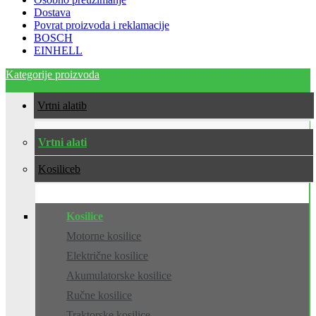
Dostava
Povrat proizvoda i reklamacije
BOSCH
EINHELL
Kategorije proizvoda
Vrtni alati
Vrtni alati
Kosilice
Kosilice
Motorne kosilice
Električne kosilice
Akumulatorske kosilice
Ručne kosilice
Traktorske kosilice