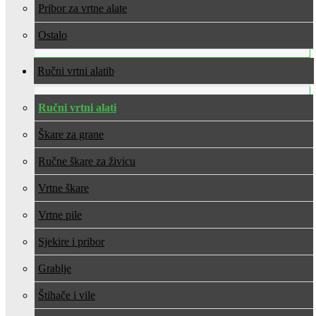
Pribor za vrtne alate
Ostalo
Ručni vrtni alati
Ručni vrtni alati
Škare za grane
Ručne škare za živicu
Vrtne škare
Vrtne pile
Sjekire i pribor
Grablje
Štihače i vile