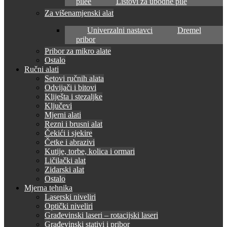
pilee
Listovi za ubodne pile
Za višenamjenski alat
Univerzalni nastavci
Dremel
pribor
Pribor za mikro alate
Ostalo
Ručni alati
Setovi ručnih alata
Odvijači i bitovi
Kliješta i stezaljke
Ključevi
Mjerni alati
Rezni i brusni alat
Čekići i sjekire
Četke i abrazivi
Kutije, torbe, kolica i ormari
Ličilački alat
Zidarski alat
Ostalo
Mjerna tehnika
Laserski niveliri
Optički niveliri
Građevinski laseri – rotacijski laseri
Građevinski stativi i pribor