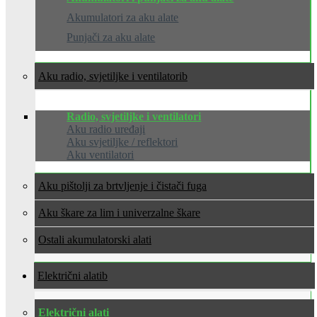
Akumulatori za aku alate
Punjači za aku alate
Aku radio, svjetiljke i ventilatori
Radio, svjetiljke i ventilatori
Aku radio uređaji
Aku svjetiljke / reflektori
Aku ventilatori
Aku pištolji za brtvljenje i čistači fuga
Aku škare za lim i univerzalne škare
Ostali akumulatorski alati
Električni alati
Električni alati