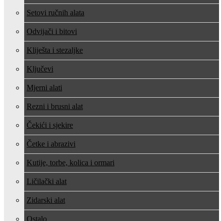
Setovi ručnih alata
Odvijači i bitovi
Kliješta i stezaljke
Ključevi
Mjerni alati
Rezni i brusni alat
Čekići i sjekire
Četke i abrazivi
Kutije, torbe, kolica i ormari
Ličilački alat
Zidarski alat
Ostalo