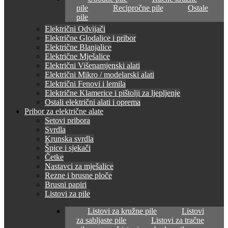
pile
Recipročne pile
Ostale
pile
Električni Odvijači
Električne Glodalice i pribor
Električne Blanjalice
Električne Mješalice
Električni Višenamjenski alati
Električni Mikro / modelarski alati
Električni Fenovi i lemila
Električne Klamerice i pištolji za ljepljenje
Ostali električni alati i oprema
Pribor za električne alate
Setovi pribora
Svrdla
Krunska svrdla
Špice i sjekači
Četke
Nastavci za mješalice
Rezne i brusne ploče
Brusni papiri
Listovi za pile
Listovi za kružne pile
Listovi
za sabljaste pile
Listovi za tračne