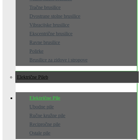
Tračne brusilice
Dvostrane stolne brusilice
Vibracijske brusilice
Ekscentrične brusilice
Ravne brusilice
Polirke
Brusilice za zidove i stropove
Električne Pile
Električne Pile
Ubodne pile
Ručne kružne pile
Recipročne pile
Ostale pile