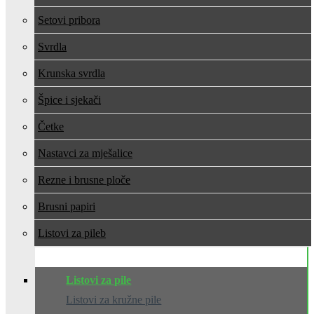
Setovi pribora
Svrdla
Krunska svrdla
Špice i sjekači
Četke
Nastavci za mješalice
Rezne i brusne ploče
Brusni papiri
Listovi za pile
Listovi za pile
Listovi za kružne pile