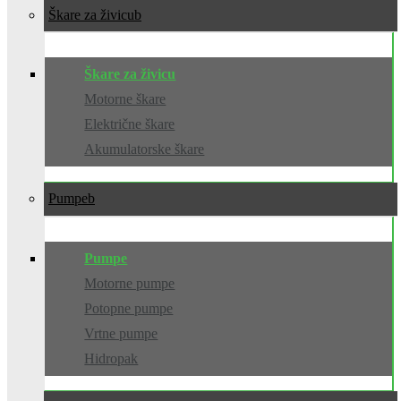
Škare za živicu
Škare za živicu
Motorne škare
Električne škare
Akumulatorske škare
Pumpe
Pumpe
Motorne pumpe
Potopne pumpe
Vrtne pumpe
Hidropak