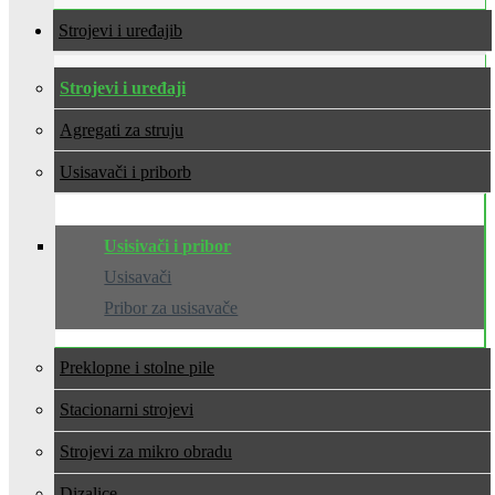
Strojevi i uređaji
Strojevi i uređaji
Agregati za struju
Usisavači i pribor
Usisivači i pribor
Usisavači
Pribor za usisavače
Preklopne i stolne pile
Stacionarni strojevi
Strojevi za mikro obradu
Dizalice