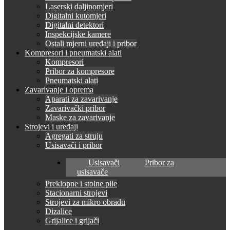
Laserski daljinomjeri
Digitalni kutomjeri
Digitalni detektori
Inspekcijske kamere
Ostali mjerni uređaji i pribor
Kompresori i pneumatski alati
Kompresori
Pribor za kompresore
Pneumatski alati
Zavarivanje i oprema
Aparati za zavarivanje
Zavarivački pribor
Maske za zavarivanje
Strojevi i uređaji
Agregati za struju
Usisavači i pribor
Usisavači
Pribor za
usisavače
Preklopne i stolne pile
Stacionarni strojevi
Strojevi za mikro obradu
Dizalice
Grijalice i grijači