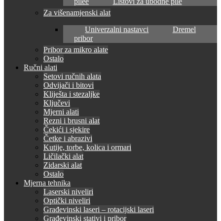
pilee
Listovi za ubodne pile
Za višenamjenski alat
Univerzalni nastavci
Dremel
pribor
Pribor za mikro alate
Ostalo
Ručni alati
Setovi ručnih alata
Odvijači i bitovi
Kliješta i stezaljke
Ključevi
Mjerni alati
Rezni i brusni alat
Čekići i sjekire
Četke i abrazivi
Kutije, torbe, kolica i ormari
Ličilački alat
Zidarski alat
Ostalo
Mjerna tehnika
Laserski niveliri
Optički niveliri
Građevinski laseri – rotacijski laseri
Građevinski stativi i pribor