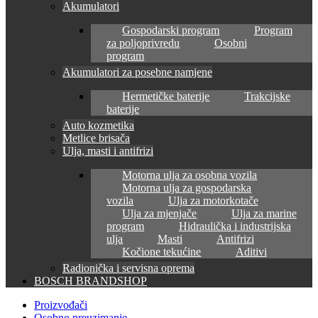
Akumulatori
Gospodarski program
Program
za poljoprivredu
Osobni
program
Akumulatori za posebne namjene
Hermetičke baterije
Trakcijske
baterije
Auto kozmetika
Metlice brisača
Ulja, masti i antifrizi
Motorna ulja za osobna vozila
Motorna ulja za gospodarska
vozila
Ulja za motorkotače
Ulja za mjenjače
Ulja za marine
program
Hidraulička i industrijska
ulja
Masti
Antifrizi
Kočione tekućine
Aditivi
Radionička i servisna oprema
BOSCH BRANDSHOP
Proizvođači
Osobno preuzimanje