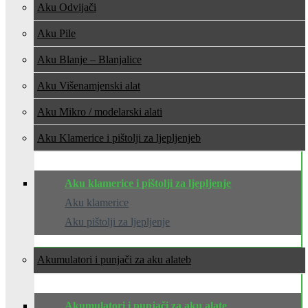
Aku Odvijači
Aku Pile
Aku Blanje – Blanjalice
Aku Višenamjenski alat
Aku Mikro / modelarski alati
Aku Klamerice i pištolji za ljepljenje
Aku klamerice i pištolji za ljepljenje
Aku klamerice
Aku pištolji za ljepljenje
Akumulatori i punjači za aku alate
Akumulatori i punjači za aku alate