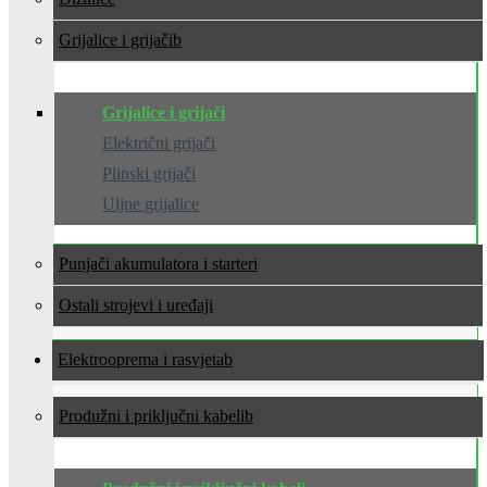
Grijalice i grijači
Grijalice i grijači
Električni grijači
Plinski grijači
Uljne grijalice
Punjači akumulatora i starteri
Ostali strojevi i uređaji
Elektrooprema i rasvjeta
Produžni i priključni kabeli