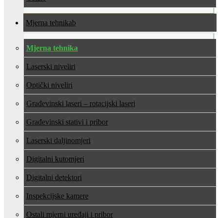
Mjerna tehnika
Mjerna tehnika
Laserski niveliri
Optički niveliri
Građevinski laseri – rotacijski laseri
Građevinski stativi i pribor
Laserski daljinomjeri
Digitalni kutomjeri
Digitalni detektori
Inspekcijske kamere
Ostali mjerni uređaji i pribor