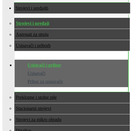
Strojevi i uređaji
Strojevi i uređaji
Agregati za struju
Usisavači i pribor
Usisivači i pribor
Usisavači
Pribor za usisavače
Preklopne i stolne pile
Stacionarni strojevi
Strojevi za mikro obradu
Dizalice