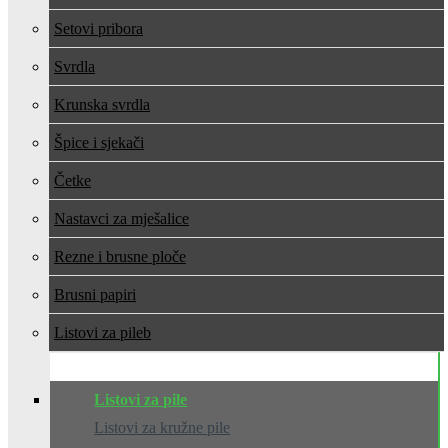
Setovi pribora
Svrdla
Krunska svrdla
Špice i sjekači
Četke
Nastavci za mješalice
Rezne i brusne ploče
Brusni papiri
Listovi za pile
Listovi za pile
Listovi za kružne pile