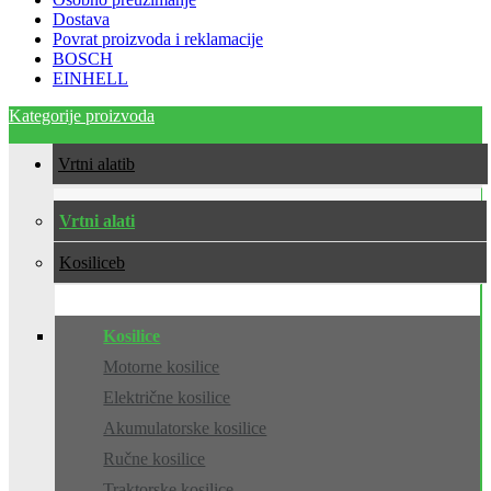
Dostava
Povrat proizvoda i reklamacije
BOSCH
EINHELL
Kategorije proizvoda
Vrtni alati
Vrtni alati
Kosilice
Kosilice
Motorne kosilice
Električne kosilice
Akumulatorske kosilice
Ručne kosilice
Traktorske kosilice