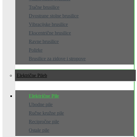
Tračne brusilice
Dvostrane stolne brusilice
Vibracijske brusilice
Ekscentrične brusilice
Ravne brusilice
Polirke
Brusilice za zidove i stropove
Električne Pile
Električne Pile
Ubodne pile
Ručne kružne pile
Recipročne pile
Ostale pile