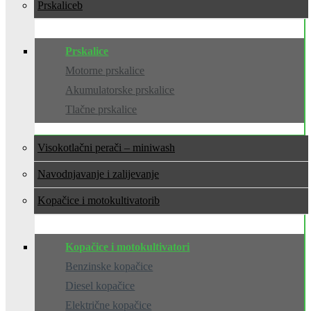
Prskalice
Prskalice
Motorne prskalice
Akumulatorske prskalice
Tlačne prskalice
Visokotlačni perači – miniwash
Navodnjavanje i zalijevanje
Kopačice i motokultivatori
Kopačice i motokultivatori
Benzinske kopačice
Diesel kopačice
Električne kopačice