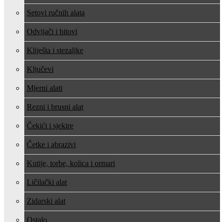
Setovi ručnih alata
Odvijači i bitovi
Kliješta i stezaljke
Ključevi
Mjerni alati
Rezni i brusni alat
Čekići i sjekire
Četke i abrazivi
Kutije, torbe, kolica i ormari
Ličilački alat
Zidarski alat
Ostalo