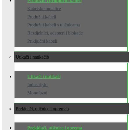
Produžni i priključni kabeli
Kabelske motalice
Produžni kabeli
Produžni kabeli s utičnicama
Razdjelnici, adapteri i blokade
Priključni kabeli
Utikači i natikači
Utikači i natikači
Industrijski
Monofazni
Prekidači, utičnice i oprema
Prekidači, utičnice i oprema