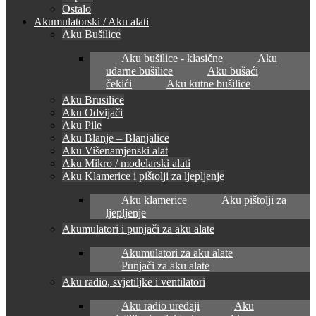
Ostalo
Akumulatorski / Aku alati
Aku Bušilice
Aku bušilice - klasične
Aku
udarne bušilice
Aku bušaći
čekići
Aku kutne bušilice
Aku Brusilice
Aku Odvijači
Aku Pile
Aku Blanje – Blanjalice
Aku Višenamjenski alat
Aku Mikro / modelarski alati
Aku Klamerice i pištolji za ljepljenje
Aku klamerice
Aku pištolji za
ljepljenje
Akumulatori i punjači za aku alate
Akumulatori za aku alate
Punjači za aku alate
Aku radio, svjetiljke i ventilatori
Aku radio uređaji
Aku