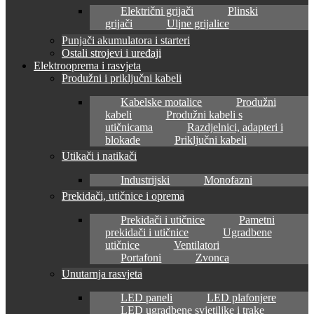
Električni grijači
Plinski
grijači
Uljne grijalice
Punjači akumulatora i starteri
Ostali strojevi i uređaji
Elektrooprema i rasvjeta
Produžni i priključni kabeli
Kabelske motalice
Produžni
kabeli
Produžni kabeli s
utičnicama
Razdjelnici, adapteri i
blokade
Priključni kabeli
Utikači i natikači
Industrijski
Monofazni
Prekidači, utičnice i oprema
Prekidači i utičnice
Pametni
prekidači i utičnice
Ugradbene
utičnice
Ventilatori
Portafoni
Zvonca
Unutarnja rasvjeta
LED paneli
LED plafonjere
LED ugradbene svjetiljke i trake