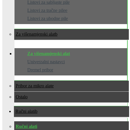
Listovi za sabljaste pile
Listovi za tračne pilee
Listovi za ubodne pile
Za višenamjenski alat
Za višenamjenski alat
Univerzalni nastavci
Dremel pribor
Pribor za mikro alate
Ostalo
Ručni alati
Ručni alati