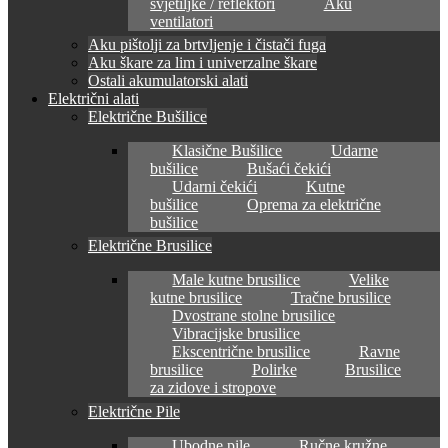
svjetiljke / reflektori
Aku
ventilatori
Aku pištolji za brtvljenje i čistači fuga
Aku škare za lim i univerzalne škare
Ostali akumulatorski alati
Električni alati
Električne Bušilice
Klasične Bušilice
Udarne
bušilice
Bušaći čekići
Udarni čekići
Kutne
bušilice
Oprema za električne
bušilice
Električne Brusilice
Male kutne brusilice
Velike
kutne brusilice
Tračne brusilice
Dvostrane stolne brusilice
Vibracijske brusilice
Ekscentrične brusilice
Ravne
brusilice
Polirke
Brusilice
za zidove i stropove
Električne Pile
Ubodne pile
Ručne kružne