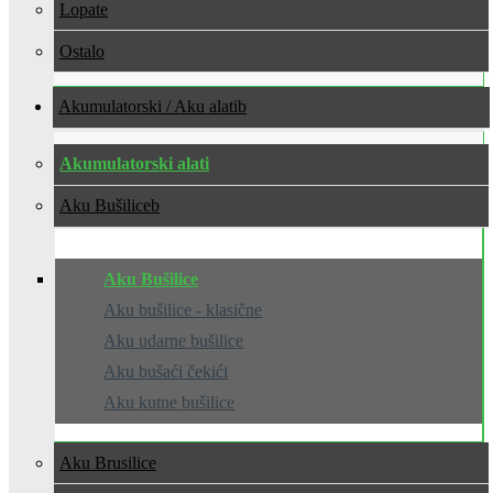
Lopate
Ostalo
Akumulatorski / Aku alati
Akumulatorski alati
Aku Bušilice
Aku Bušilice
Aku bušilice - klasične
Aku udarne bušilice
Aku bušaći čekići
Aku kutne bušilice
Aku Brusilice