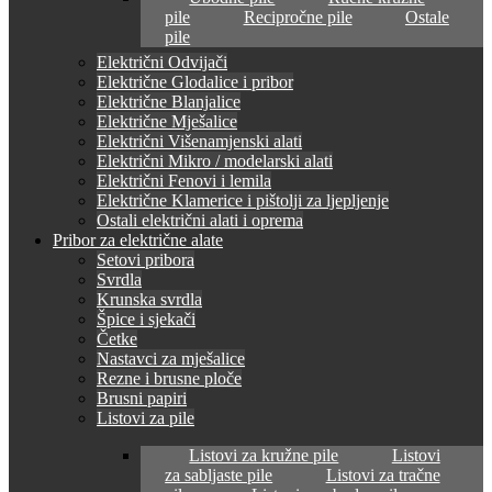
pile
Recipročne pile
Ostale
pile
Električni Odvijači
Električne Glodalice i pribor
Električne Blanjalice
Električne Mješalice
Električni Višenamjenski alati
Električni Mikro / modelarski alati
Električni Fenovi i lemila
Električne Klamerice i pištolji za ljepljenje
Ostali električni alati i oprema
Pribor za električne alate
Setovi pribora
Svrdla
Krunska svrdla
Špice i sjekači
Četke
Nastavci za mješalice
Rezne i brusne ploče
Brusni papiri
Listovi za pile
Listovi za kružne pile
Listovi
za sabljaste pile
Listovi za tračne