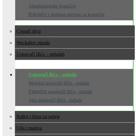
Akumulatorske kopačice
Priključci i dodatna oprema za kopačice
Cjepači drva
Sjeckalice otpada
Usisavači lišća – puhala
Usisavači lišća – puhala
Motorni usisavači lišća - puhala
Električni usisavači lišća - puhala
Aku usisavači lišća - puhala
Ralice i freze za snijeg
Ulja i maziva