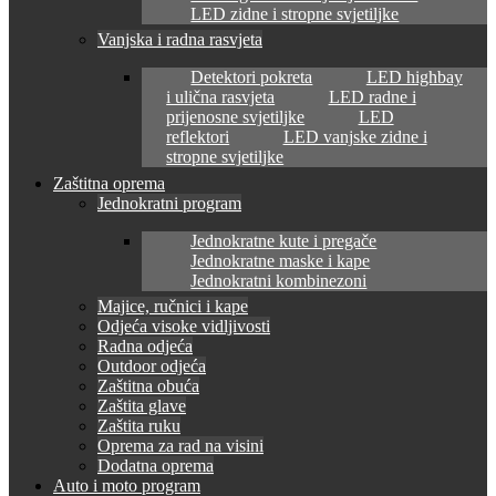
LED zidne i stropne svjetiljke
Vanjska i radna rasvjeta
Detektori pokreta
LED highbay
i ulična rasvjeta
LED radne i
prijenosne svjetiljke
LED
reflektori
LED vanjske zidne i
stropne svjetiljke
Zaštitna oprema
Jednokratni program
Jednokratne kute i pregače
Jednokratne maske i kape
Jednokratni kombinezoni
Majice, ručnici i kape
Odjeća visoke vidljivosti
Radna odjeća
Outdoor odjeća
Zaštitna obuća
Zaštita glave
Zaštita ruku
Oprema za rad na visini
Dodatna oprema
Auto i moto program