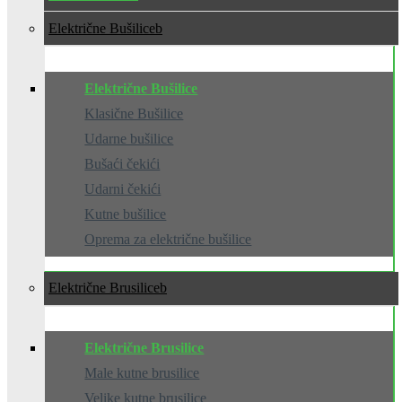
Električne Bušilice
Električne Bušilice
Klasične Bušilice
Udarne bušilice
Bušaći čekići
Udarni čekići
Kutne bušilice
Oprema za električne bušilice
Električne Brusilice
Električne Brusilice
Male kutne brusilice
Velike kutne brusilice