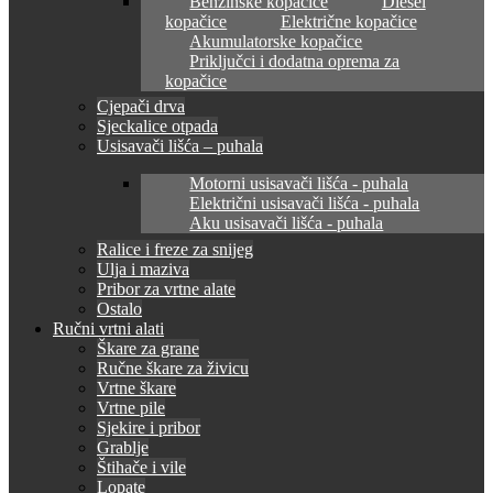
Benzinske kopačice
Diesel
kopačice
Električne kopačice
Akumulatorske kopačice
Priključci i dodatna oprema za
kopačice
Cjepači drva
Sjeckalice otpada
Usisavači lišća – puhala
Motorni usisavači lišća - puhala
Električni usisavači lišća - puhala
Aku usisavači lišća - puhala
Ralice i freze za snijeg
Ulja i maziva
Pribor za vrtne alate
Ostalo
Ručni vrtni alati
Škare za grane
Ručne škare za živicu
Vrtne škare
Vrtne pile
Sjekire i pribor
Grablje
Štihače i vile
Lopate