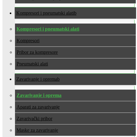
Kompresori i pneumatski alati
Kompresori i pneumatski alati
Kompresori
Pribor za kompresore
Pneumatski alati
Zavarivanje i oprema
Zavarivanje i oprema
Aparati za zavarivanje
Zavarivački pribor
Maske za zavarivanje