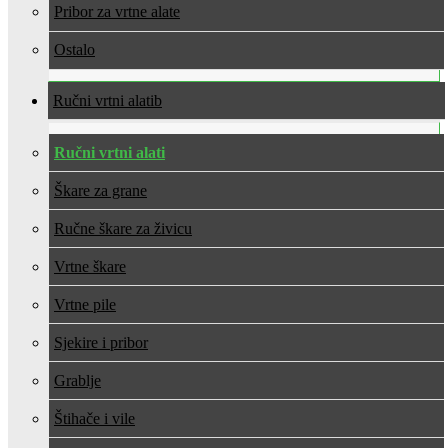
Pribor za vrtne alate
Ostalo
Ručni vrtni alati
Ručni vrtni alati
Škare za grane
Ručne škare za živicu
Vrtne škare
Vrtne pile
Sjekire i pribor
Grablje
Štihače i vile