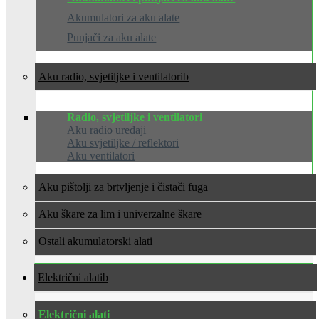
Akumulatori za aku alate
Punjači za aku alate
Aku radio, svjetiljke i ventilatori
Radio, svjetiljke i ventilatori
Aku radio uređaji
Aku svjetiljke / reflektori
Aku ventilatori
Aku pištolji za brtvljenje i čistači fuga
Aku škare za lim i univerzalne škare
Ostali akumulatorski alati
Električni alati
Električni alati