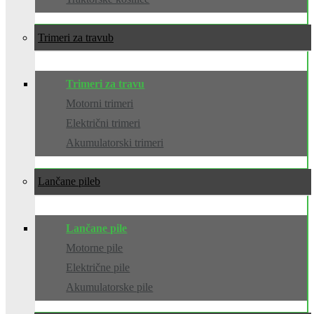
Trimeri za travu
Trimeri za travu
Motorni trimeri
Električni trimeri
Akumulatorski trimeri
Lančane pile
Lančane pile
Motorne pile
Električne pile
Akumulatorske pile