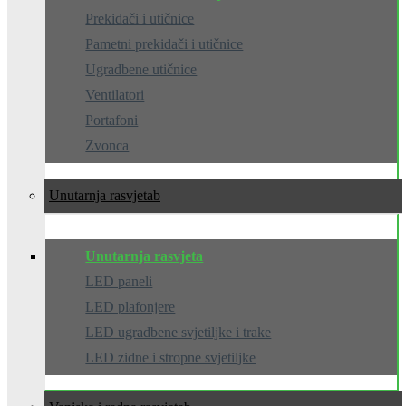
Prekidači i utičnice
Pametni prekidači i utičnice
Ugradbene utičnice
Ventilatori
Portafoni
Zvonca
Unutarnja rasvjeta
Unutarnja rasvjeta
LED paneli
LED plafonjere
LED ugradbene svjetiljke i trake
LED zidne i stropne svjetiljke