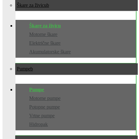
Škare za živicu
Škare za živicu
Motorne škare
Električne škare
Akumulatorske škare
Pumpe
Pumpe
Motorne pumpe
Potopne pumpe
Vrtne pumpe
Hidropak