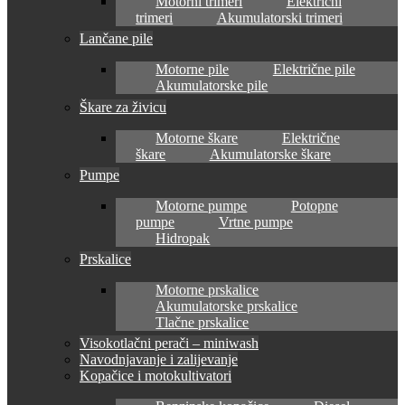
Motorni trimeri
Električni
trimeri
Akumulatorski trimeri
Lančane pile
Motorne pile
Električne pile
Akumulatorske pile
Škare za živicu
Motorne škare
Električne
škare
Akumulatorske škare
Pumpe
Motorne pumpe
Potopne
pumpe
Vrtne pumpe
Hidropak
Prskalice
Motorne prskalice
Akumulatorske prskalice
Tlačne prskalice
Visokotlačni perači – miniwash
Navodnjavanje i zalijevanje
Kopačice i motokultivatori