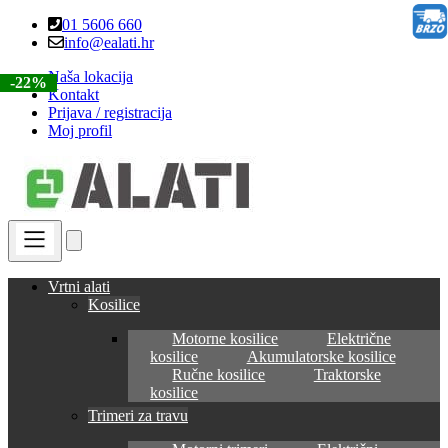
Skip
Skip
01 5606 660
to
to
info@ealati.hr
navigation
content
Naša lokacija
-22%
-22%
-22%
-33%
-22%
Kontakt
Prijava / registracija
Moj profil
Vrtni alati
Kosilice
Motorne kosilice
Električne
kosilice
Akumulatorske kosilice
Ručne kosilice
Traktorske
kosilice
Trimeri za travu