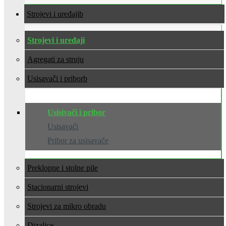
Strojevi i uređaji
Strojevi i uređaji
Agregati za struju
Usisavači i pribor
Usisivači i pribor
Usisavači
Pribor za usisavače
Preklopne i stolne pile
Stacionarni strojevi
Strojevi za mikro obradu
Dizalice