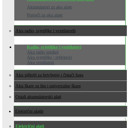
Akumulatori za aku alate
Punjači za aku alate
Aku radio, svjetiljke i ventilatori
Radio, svjetiljke i ventilatori
Aku radio uređaji
Aku svjetiljke / reflektori
Aku ventilatori
Aku pištolji za brtvljenje i čistači fuga
Aku škare za lim i univerzalne škare
Ostali akumulatorski alati
Električni alati
Električni alati