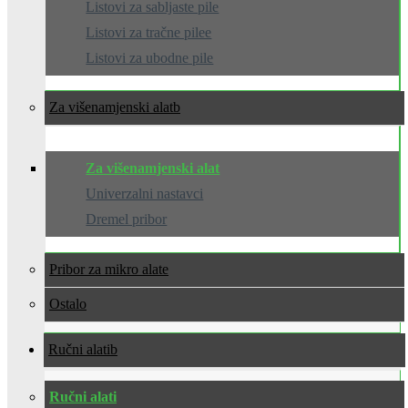
Listovi za sabljaste pile
Listovi za tračne pilee
Listovi za ubodne pile
Za višenamjenski alat
Za višenamjenski alat
Univerzalni nastavci
Dremel pribor
Pribor za mikro alate
Ostalo
Ručni alati
Ručni alati