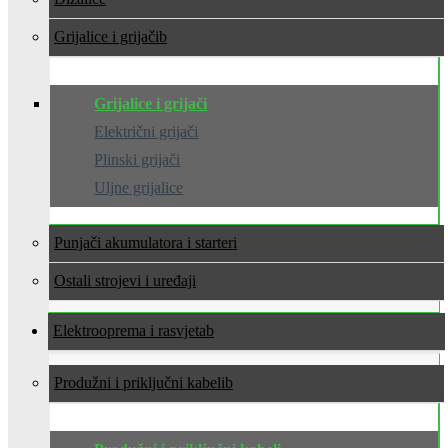
Grijalice i grijači
Grijalice i grijači
Električni grijači
Plinski grijači
Uljne grijalice
Punjači akumulatora i starteri
Ostali strojevi i uređaji
Elektrooprema i rasvjeta
Produžni i priključni kabeli