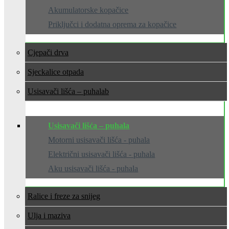
Akumulatorske kopačice
Priključci i dodatna oprema za kopačice
Cjepači drva
Sjeckalice otpada
Usisavači lišća – puhala
Usisavači lišća – puhala
Motorni usisavači lišća - puhala
Električni usisavači lišća - puhala
Aku usisavači lišća - puhala
Ralice i freze za snijeg
Ulja i maziva