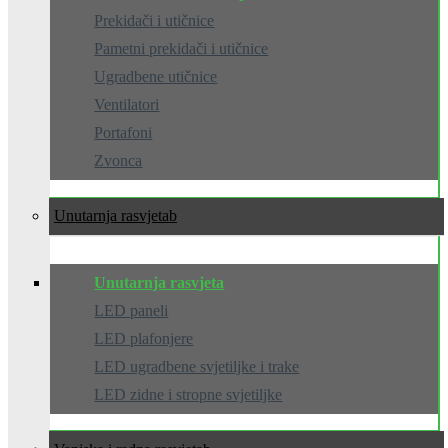
Prekidači i utičnice
Pametni prekidači i utičnice
Ugradbene utičnice
Ventilatori
Portafoni
Zvonca
Unutarnja rasvjeta
Unutarnja rasvjeta
LED paneli
LED plafonjere
LED ugradbene svjetiljke i trake
LED zidne i stropne svjetiljke