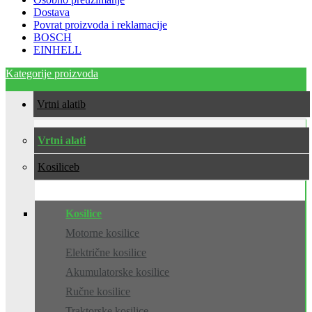
Dostava
Povrat proizvoda i reklamacije
BOSCH
EINHELL
Kategorije proizvoda
Vrtni alati
Vrtni alati
Kosilice
Kosilice
Motorne kosilice
Električne kosilice
Akumulatorske kosilice
Ručne kosilice
Traktorske kosilice