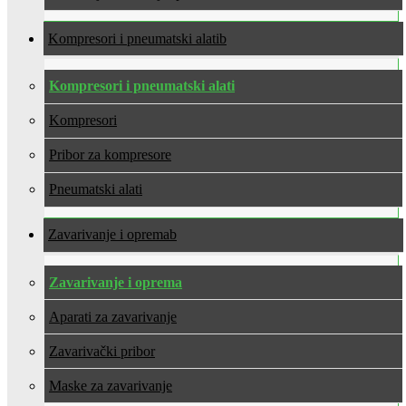
Kompresori i pneumatski alati
Kompresori i pneumatski alati
Kompresori
Pribor za kompresore
Pneumatski alati
Zavarivanje i oprema
Zavarivanje i oprema
Aparati za zavarivanje
Zavarivački pribor
Maske za zavarivanje