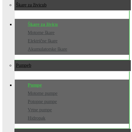
Škare za živicu
Škare za živicu
Motorne škare
Električne škare
Akumulatorske škare
Pumpe
Pumpe
Motorne pumpe
Potopne pumpe
Vrtne pumpe
Hidropak