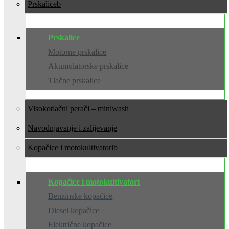
Prskalice
Prskalice
Motorne prskalice
Akumulatorske prskalice
Tlačne prskalice
Visokotlačni perači – miniwash
Navodnjavanje i zalijevanje
Kopačice i motokultivatori
Kopačice i motokultivatori
Benzinske kopačice
Diesel kopačice
Električne kopačice