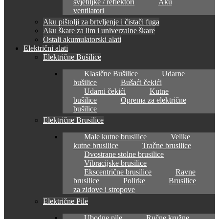
svjetiljke / reflektori
Aku
ventilatori
Aku pištolji za brtvljenje i čistači fuga
Aku škare za lim i univerzalne škare
Ostali akumulatorski alati
Električni alati
Električne Bušilice
Klasične Bušilice
Udarne
bušilice
Bušaći čekići
Udarni čekići
Kutne
bušilice
Oprema za električne
bušilice
Električne Brusilice
Male kutne brusilice
Velike
kutne brusilice
Tračne brusilice
Dvostrane stolne brusilice
Vibracijske brusilice
Ekscentrične brusilice
Ravne
brusilice
Polirke
Brusilice
za zidove i stropove
Električne Pile
Ubodne pile
Ručne kružne