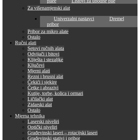
pilee
Listovi za ubodne pile
Za višenamjenski alat
Univerzalni nastavci
Dremel
pribor
Pribor za mikro alate
Ostalo
Ručni alati
Setovi ručnih alata
Odvijači i bitovi
Kliješta i stezaljke
Ključevi
Mjerni alati
Rezni i brusni alat
Čekići i sjekire
Četke i abrazivi
Kutije, torbe, kolica i ormari
Ličilački alat
Zidarski alat
Ostalo
Mjerna tehnika
Laserski niveliri
Optički niveliri
Građevinski laseri – rotacijski laseri
Građevinski stativi i pribor