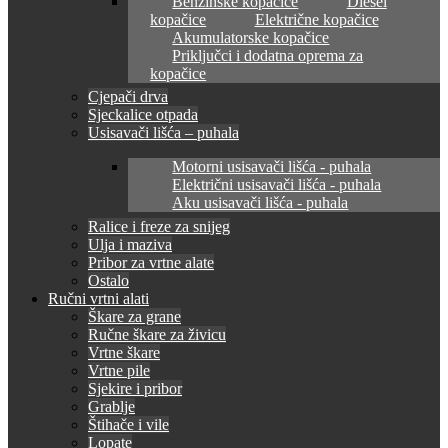
Benzinske kopačice
Diesel
kopačice
Električne kopačice
Akumulatorske kopačice
Priključci i dodatna oprema za
kopačice
Cjepači drva
Sjeckalice otpada
Usisavači lišća – puhala
Motorni usisavači lišća - puhala
Električni usisavači lišća - puhala
Aku usisavači lišća - puhala
Ralice i freze za snijeg
Ulja i maziva
Pribor za vrtne alate
Ostalo
Ručni vrtni alati
Škare za grane
Ručne škare za živicu
Vrtne škare
Vrtne pile
Sjekire i pribor
Grablje
Štihače i vile
Lopate