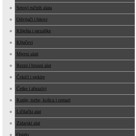
Setovi ručnih alata
Odvijači i bitovi
Kliješta i stezaljke
Ključevi
Mjerni alati
Rezni i brusni alat
Čekići i sjekire
Četke i abrazivi
Kutije, torbe, kolica i ormari
Ličilački alat
Zidarski alat
Ostalo