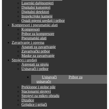
Laserski daljinomjeri
Digitalni kutomjeri
Digitalni detektori
Inspekcijske kamere
Ostali mjerni uređaji i pribor
Kompresori i pneumatski alati
Kompresori
Pribor za kompresore
Pneumatski alati
Zavarivanje i oprema
Aparati za zavarivanje
Zavarivački pribor
Maske za zavarivanje
Strojevi i uređaji
Agregati za struju
Usisavači i pribor
Usisavači
Pribor za
usisavače
Preklopne i stolne pile
Stacionarni strojevi
Strojevi za mikro obradu
Dizalice
Grijalice i grijači