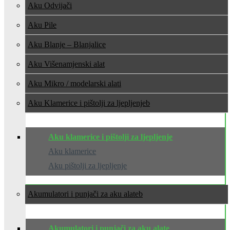
Aku Odvijači
Aku Pile
Aku Blanje – Blanjalice
Aku Višenamjenski alat
Aku Mikro / modelarski alati
Aku Klamerice i pištolji za ljepljenje
Aku klamerice i pištolji za ljepljenje
Aku klamerice
Aku pištolji za ljepljenje
Akumulatori i punjači za aku alate
Akumulatori i punjači za aku alate