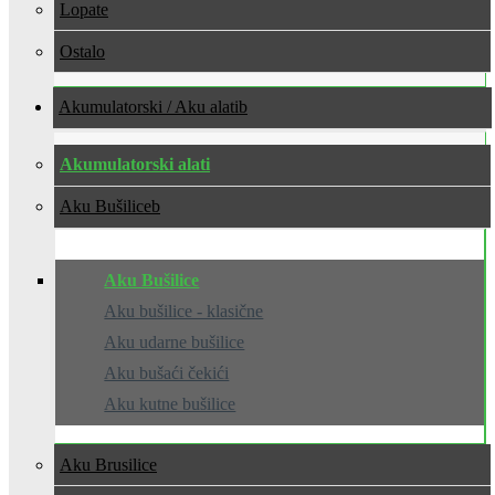
Lopate
Ostalo
Akumulatorski / Aku alati
Akumulatorski alati
Aku Bušilice
Aku Bušilice
Aku bušilice - klasične
Aku udarne bušilice
Aku bušaći čekići
Aku kutne bušilice
Aku Brusilice