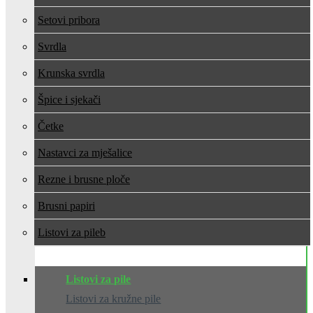
Setovi pribora
Svrdla
Krunska svrdla
Špice i sjekači
Četke
Nastavci za mješalice
Rezne i brusne ploče
Brusni papiri
Listovi za pile
Listovi za pile
Listovi za kružne pile