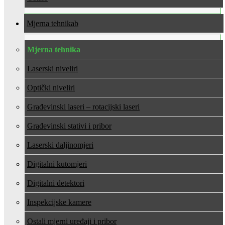
Mjerna tehnika
Mjerna tehnika
Laserski niveliri
Optički niveliri
Građevinski laseri – rotacijski laseri
Građevinski stativi i pribor
Laserski daljinomjeri
Digitalni kutomjeri
Digitalni detektori
Inspekcijske kamere
Ostali mjerni uređaji i pribor