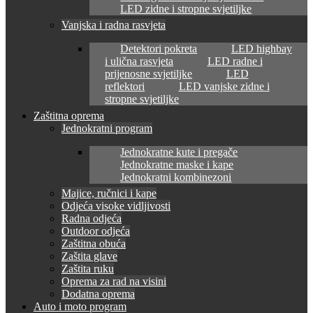
LED zidne i stropne svjetiljke
Vanjska i radna rasvjeta
Detektori pokreta
LED highbay
i ulična rasvjeta
LED radne i
prijenosne svjetiljke
LED
reflektori
LED vanjske zidne i
stropne svjetiljke
Zaštitna oprema
Jednokratni program
Jednokratne kute i pregače
Jednokratne maske i kape
Jednokratni kombinezoni
Majice, ručnici i kape
Odjeća visoke vidljivosti
Radna odjeća
Outdoor odjeća
Zaštitna obuća
Zaštita glave
Zaštita ruku
Oprema za rad na visini
Dodatna oprema
Auto i moto program