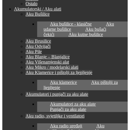
Ostalo
Akumulatorski / Aku alati
Aku Bušilice
Aku bušilice - klasične
Aku
udarne bušilice
Aku bušaći
čekići
Aku kutne bušilice
Aku Brusilice
Aku Odvijači
Aku Pile
Aku Blanje – Blanjalice
Aku Višenamjenski alat
Aku Mikro / modelarski alati
Aku Klamerice i pištolji za ljepljenje
Aku klamerice
Aku pištolji za
ljepljenje
Akumulatori i punjači za aku alate
Akumulatori za aku alate
Punjači za aku alate
Aku radio, svjetiljke i ventilatori
Aku radio uređaji
Aku