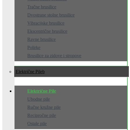
Tračne brusilice
Dvostrane stolne brusilice
Vibracijske brusilice
Ekscentrične brusilice
Ravne brusilice
Polirke
Brusilice za zidove i stropove
Električne Pile
Električne Pile
Ubodne pile
Ručne kružne pile
Recipročne pile
Ostale pile