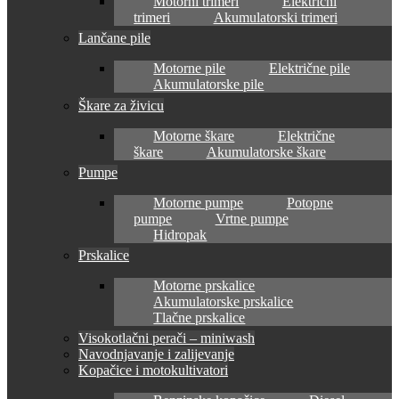
Motorni trimeri
Električni
trimeri
Akumulatorski trimeri
Lančane pile
Motorne pile
Električne pile
Akumulatorske pile
Škare za živicu
Motorne škare
Električne
škare
Akumulatorske škare
Pumpe
Motorne pumpe
Potopne
pumpe
Vrtne pumpe
Hidropak
Prskalice
Motorne prskalice
Akumulatorske prskalice
Tlačne prskalice
Visokotlačni perači – miniwash
Navodnjavanje i zalijevanje
Kopačice i motokultivatori