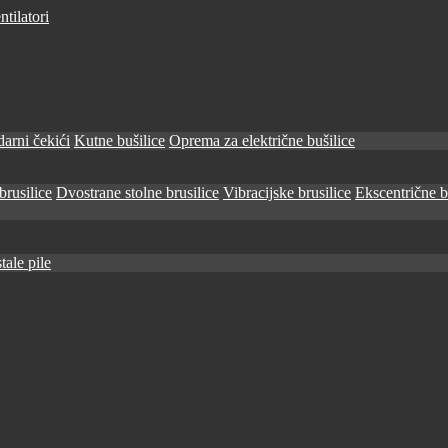
tilatori
arni čekići
Kutne bušilice
Oprema za električne bušilice
brusilice
Dvostrane stolne brusilice
Vibracijske brusilice
Ekscentrične b
tale pile