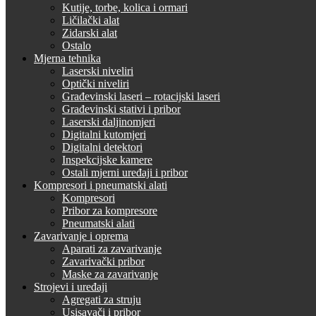
Kutije, torbe, kolica i ormari
Ličilački alat
Zidarski alat
Ostalo
Mjerna tehnika
Laserski niveliri
Optički niveliri
Građevinski laseri – rotacijski laseri
Građevinski stativi i pribor
Laserski daljinomjeri
Digitalni kutomjeri
Digitalni detektori
Inspekcijske kamere
Ostali mjerni uređaji i pribor
Kompresori i pneumatski alati
Kompresori
Pribor za kompresore
Pneumatski alati
Zavarivanje i oprema
Aparati za zavarivanje
Zavarivački pribor
Maske za zavarivanje
Strojevi i uređaji
Agregati za struju
Usisavači i pribor