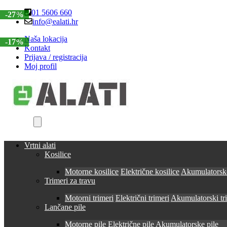
Skip
Skip
01 5606 660
-27%
to
to
info@ealati.hr
navigation
content
Naša lokacija
-17%
Kontakt
Prijava / registracija
Moj profil
Vrtni alati
Kosilice
Motorne kosilice
Električne kosilice
Akumulatorske
Trimeri za travu
Motorni trimeri
Električni trimeri
Akumulatorski tr
Lančane pile
Motorne pile
Električne pile
Akumulatorske pile