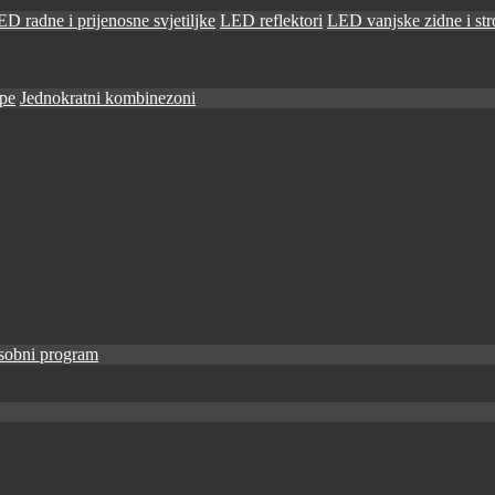
D radne i prijenosne svjetiljke
LED reflektori
LED vanjske zidne i stro
ape
Jednokratni kombinezoni
sobni program