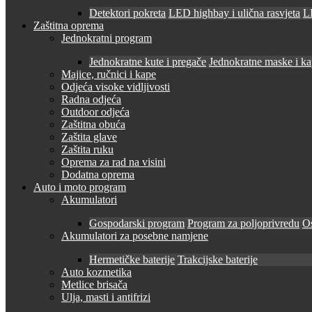
Detektori pokreta
LED highbay i ulična rasvjeta
LE
Zaštitna oprema
Jednokratni program
Jednokratne kute i pregače
Jednokratne maske i k
Majice, ručnici i kape
Odjeća visoke vidljivosti
Radna odjeća
Outdoor odjeća
Zaštitna obuća
Zaštita glave
Zaštita ruku
Oprema za rad na visini
Dodatna oprema
Auto i moto program
Akumulatori
Gospodarski program
Program za poljoprivredu
O
Akumulatori za posebne namjene
Hermetičke baterije
Trakcijske baterije
Auto kozmetika
Metlice brisača
Ulja, masti i antifrizi