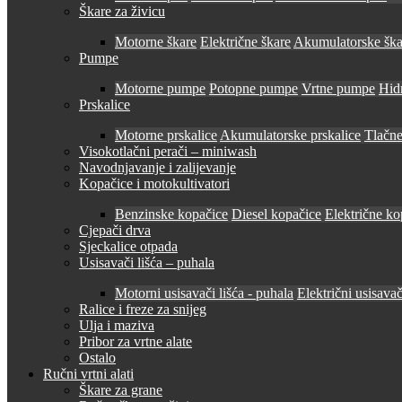
Škare za živicu
Motorne škare
Električne škare
Akumulatorske ška
Pumpe
Motorne pumpe
Potopne pumpe
Vrtne pumpe
Hid
Prskalice
Motorne prskalice
Akumulatorske prskalice
Tlačne
Visokotlačni perači – miniwash
Navodnjavanje i zalijevanje
Kopačice i motokultivatori
Benzinske kopačice
Diesel kopačice
Električne ko
Cjepači drva
Sjeckalice otpada
Usisavači lišća – puhala
Motorni usisavači lišća - puhala
Električni usisavač
Ralice i freze za snijeg
Ulja i maziva
Pribor za vrtne alate
Ostalo
Ručni vrtni alati
Škare za grane