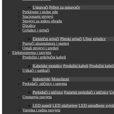
Usisavači
Pribor za usisavače
Preklopne i stolne pile
Stacionarni strojevi
Strojevi za mikro obradu
Dizalice
Grijalice i grijači
Električni grijači
Plinski grijači
Uljne grijalice
Punjači akumulatora i starteri
Ostali strojevi i uređaji
Elektrooprema i rasvjeta
Produžni i priključni kabeli
Kabelske motalice
Produžni kabeli
Produžni kabeli
Utikači i natikači
Industrijski
Monofazni
Prekidači, utičnice i oprema
Prekidači i utičnice
Pametni prekidači i utičnice
Ug
Unutarnja rasvjeta
LED paneli
LED plafonjere
LED ugradbene svjetil
Vanjska i radna rasvjeta