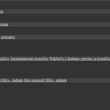
re
ropak
 prskalice
pačice
Akumulatorske kopačice
Priključci i dodatna oprema za kopačic
i lišća - puhala
Aku usisavači lišća - puhala