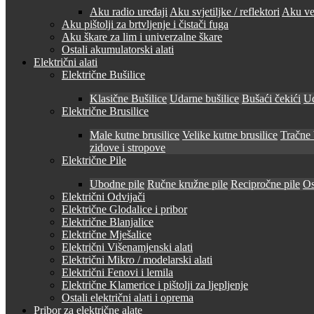
Aku radio uređaji
Aku svjetiljke / reflektori
Aku ven
Aku pištolji za brtvljenje i čistači fuga
Aku škare za lim i univerzalne škare
Ostali akumulatorski alati
Električni alati
Električne Bušilice
Klasične Bušilice
Udarne bušilice
Bušaći čekići
Ud
Električne Brusilice
Male kutne brusilice
Velike kutne brusilice
Tračne 
zidove i stropove
Električne Pile
Ubodne pile
Ručne kružne pile
Recipročne pile
Os
Električni Odvijači
Električne Glodalice i pribor
Električne Blanjalice
Električne Mješalice
Električni Višenamjenski alati
Električni Mikro / modelarski alati
Električni Fenovi i lemila
Električne Klamerice i pištolji za ljepljenje
Ostali električni alati i oprema
Pribor za električne alate