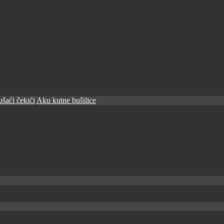
šaći čekići
Aku kutne bušilice