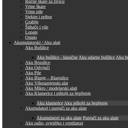
Ručne škare za živicu
Vrtne škare
Vrtne pile
Sjekire i pribor
Grablje
Štihače i vile
Lopate
Ostalo
Akumulatorski / Aku alati
Aku Bušilice
Aku bušilice - klasične
Aku udarne bušilice
Aku bu
Aku Brusilice
Aku Odvijači
Aku Pile
Aku Blanje – Blanjalice
Aku Višenamjenski alat
Aku Mikro / modelarski alati
Aku Klamerice i pištolji za ljepljenje
Aku klamerice
Aku pištolji za ljepljenje
Akumulatori i punjači za aku alate
Akumulatori za aku alate
Punjači za aku alate
Aku radio, svjetiljke i ventilatori