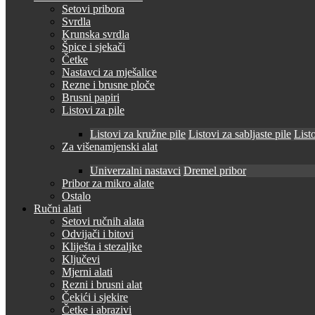
Setovi pribora
Svrdla
Krunska svrdla
Špice i sjekači
Četke
Nastavci za mješalice
Rezne i brusne ploče
Brusni papiri
Listovi za pile
Listovi za kružne pile
Listovi za sabljaste pile
Listo
Za višenamjenski alat
Univerzalni nastavci
Dremel pribor
Pribor za mikro alate
Ostalo
Ručni alati
Setovi ručnih alata
Odvijači i bitovi
Kliješta i stezaljke
Ključevi
Mjerni alati
Rezni i brusni alat
Čekići i sjekire
Četke i abrazivi