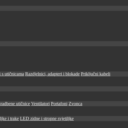
 s utičnicama
Razdjelnici, adapteri i blokade
Priključni kabeli
radbene utičnice
Ventilatori
Portafoni
Zvonca
jke i trake
LED zidne i stropne svjetiljke