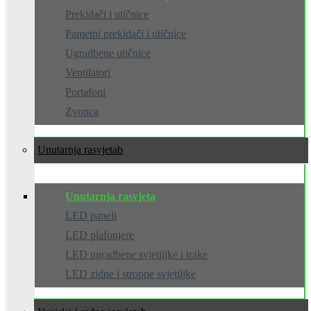
Prekidači i utičnice
Pametni prekidači i utičnice
Ugradbene utičnice
Ventilatori
Portafoni
Zvonca
Unutarnja rasvjeta
Unutarnja rasvjeta
LED paneli
LED plafonjere
LED ugradbene svjetiljke i trake
LED zidne i stropne svjetiljke