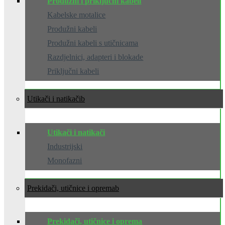
Produžni i priključni kabeli
Kabelske motalice
Produžni kabeli
Produžni kabeli s utičnicama
Razdjelnici, adapteri i blokade
Priključni kabeli
Utikači i natikači
Utikači i natikači
Industrijski
Monofazni
Prekidači, utičnice i oprema
Prekidači, utičnice i oprema