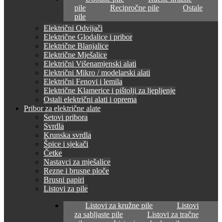
pile
Recipročne pile
Ostale
pile
Električni Odvijači
Električne Glodalice i pribor
Električne Blanjalice
Električne Mješalice
Električni Višenamjenski alati
Električni Mikro / modelarski alati
Električni Fenovi i lemila
Električne Klamerice i pištolji za ljepljenje
Ostali električni alati i oprema
Pribor za električne alate
Setovi pribora
Svrdla
Krunska svrdla
Špice i sjekači
Četke
Nastavci za mješalice
Rezne i brusne ploče
Brusni papiri
Listovi za pile
Listovi za kružne pile
Listovi
za sabljaste pile
Listovi za tračne