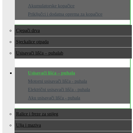
Akumulatorske kopačice
Priključci i dodatna oprema za kopačice
Cjepači drva
Sjeckalice otpada
Usisavači lišća – puhala
Usisavači lišća – puhala
Motorni usisavači lišća - puhala
Električni usisavači lišća - puhala
Aku usisavači lišća - puhala
Ralice i freze za snijeg
Ulja i maziva