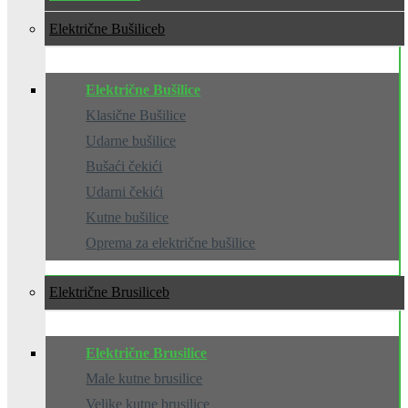
Električne Bušilice
Električne Bušilice
Klasične Bušilice
Udarne bušilice
Bušaći čekići
Udarni čekići
Kutne bušilice
Oprema za električne bušilice
Električne Brusilice
Električne Brusilice
Male kutne brusilice
Velike kutne brusilice