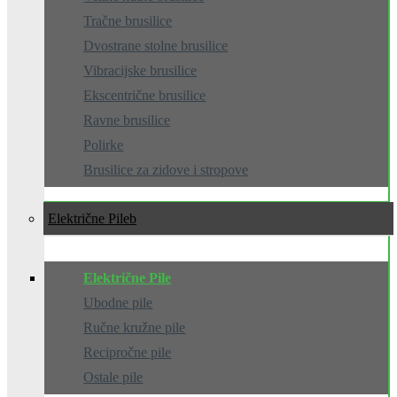
Tračne brusilice
Dvostrane stolne brusilice
Vibracijske brusilice
Ekscentrične brusilice
Ravne brusilice
Polirke
Brusilice za zidove i stropove
Električne Pile
Električne Pile
Ubodne pile
Ručne kružne pile
Recipročne pile
Ostale pile