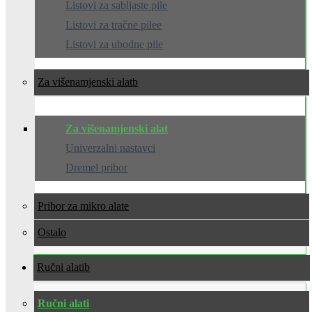
Listovi za sabljaste pile
Listovi za tračne pilee
Listovi za ubodne pile
Za višenamjenski alat
Za višenamjenski alat
Univerzalni nastavci
Dremel pribor
Pribor za mikro alate
Ostalo
Ručni alati
Ručni alati