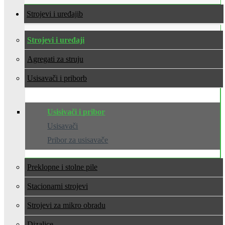
Strojevi i uređaji
Strojevi i uređaji
Agregati za struju
Usisavači i pribor
Usisivači i pribor
Usisavači
Pribor za usisavače
Preklopne i stolne pile
Stacionarni strojevi
Strojevi za mikro obradu
Dizalice