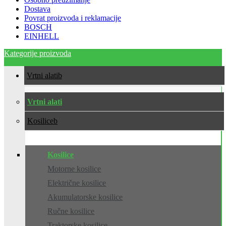
Dostava
Povrat proizvoda i reklamacije
BOSCH
EINHELL
Kategorije proizvoda
Vrtni alati
Vrtni alati
Kosilice
Kosilice
Motorne kosilice
Električne kosilice
Akumulatorske kosilice
Ručne kosilice
Traktorske kosilice