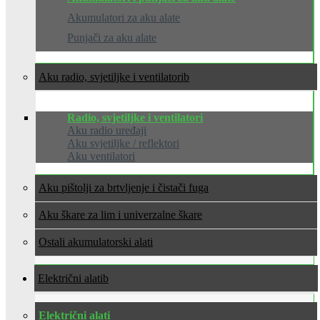
Akumulatori za aku alate
Punjači za aku alate
Aku radio, svjetiljke i ventilatori
Radio, svjetiljke i ventilatori
Aku radio uređaji
Aku svjetiljke / reflektori
Aku ventilatori
Aku pištolji za brtvljenje i čistači fuga
Aku škare za lim i univerzalne škare
Ostali akumulatorski alati
Električni alati
Električni alati