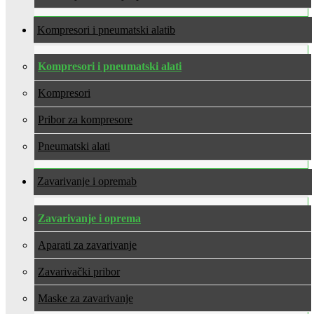
Kompresori i pneumatski alati
Kompresori i pneumatski alati
Kompresori
Pribor za kompresore
Pneumatski alati
Zavarivanje i oprema
Zavarivanje i oprema
Aparati za zavarivanje
Zavarivački pribor
Maske za zavarivanje