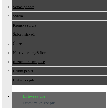
Setovi pribora
Svrdla
Krunska svrdla
Špice i sjekači
Četke
Nastavci za mješalice
Rezne i brusne ploče
Brusni papiri
Listovi za pile
Listovi za pile
Listovi za kružne pile