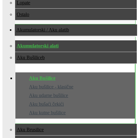
Lopate
Ostalo
Akumulatorski / Aku alati
Akumulatorski alati
Aku Bušilice
Aku Bušilice
Aku bušilice - klasične
Aku udarne bušilice
Aku bušaći čekići
Aku kutne bušilice
Aku Brusilice