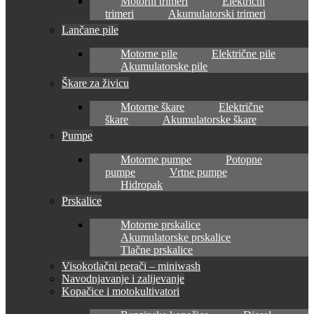
Motorni trimeri
Električni
trimeri
Akumulatorski trimeri
Lančane pile
Motorne pile
Električne pile
Akumulatorske pile
Škare za živicu
Motorne škare
Električne
škare
Akumulatorske škare
Pumpe
Motorne pumpe
Potopne
pumpe
Vrtne pumpe
Hidropak
Prskalice
Motorne prskalice
Akumulatorske prskalice
Tlačne prskalice
Visokotlačni perači – miniwash
Navodnjavanje i zalijevanje
Kopačice i motokultivatori