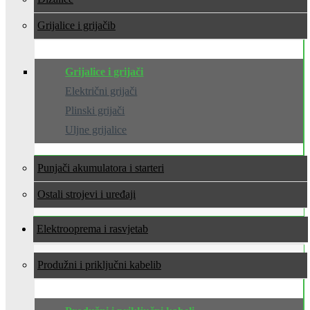
Grijalice i grijači
Grijalice i grijači
Električni grijači
Plinski grijači
Uljne grijalice
Punjači akumulatora i starteri
Ostali strojevi i uređaji
Elektrooprema i rasvjeta
Produžni i priključni kabeli