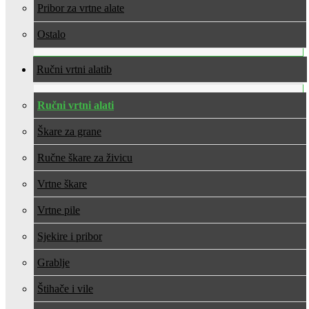
Pribor za vrtne alate
Ostalo
Ručni vrtni alati
Ručni vrtni alati
Škare za grane
Ručne škare za živicu
Vrtne škare
Vrtne pile
Sjekire i pribor
Grablje
Štihače i vile