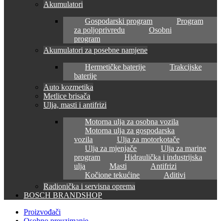
Akumulatori
Gospodarski program
Program
za poljoprivredu
Osobni
program
Akumulatori za posebne namjene
Hermetičke baterije
Trakcijske
baterije
Auto kozmetika
Metlice brisača
Ulja, masti i antifrizi
Motorna ulja za osobna vozila
Motorna ulja za gospodarska
vozila
Ulja za motorkotače
Ulja za mjenjače
Ulja za marine
program
Hidraulička i industrijska
ulja
Masti
Antifrizi
Kočione tekućine
Aditivi
Radionička i servisna oprema
BOSCH BRANDSHOP
Proizvođači
Osobno preuzimanje