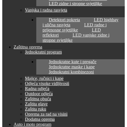
LED zidne i stropne svjetiljke
Vanjska i radna rasvjeta
Detektori pokreta
LED highbay
i ulična rasvjeta
LED radne i
prijenosne svjetiljke
LED
reflektori
LED vanjske zidne i
stropne svjetiljke
Zaštitna oprema
Jednokratni program
Jednokratne kute i pregače
Jednokratne maske i kape
Jednokratni kombinezoni
Majice, ručnici i kape
Odjeća visoke vidljivosti
Radna odjeća
Outdoor odjeća
Zaštitna obuća
Zaštita glave
Zaštita ruku
Oprema za rad na visini
Dodatna oprema
Auto i moto program