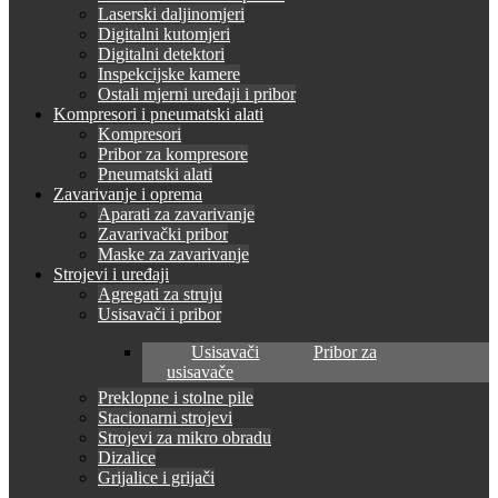
Laserski daljinomjeri
Digitalni kutomjeri
Digitalni detektori
Inspekcijske kamere
Ostali mjerni uređaji i pribor
Kompresori i pneumatski alati
Kompresori
Pribor za kompresore
Pneumatski alati
Zavarivanje i oprema
Aparati za zavarivanje
Zavarivački pribor
Maske za zavarivanje
Strojevi i uređaji
Agregati za struju
Usisavači i pribor
Usisavači
Pribor za
usisavače
Preklopne i stolne pile
Stacionarni strojevi
Strojevi za mikro obradu
Dizalice
Grijalice i grijači