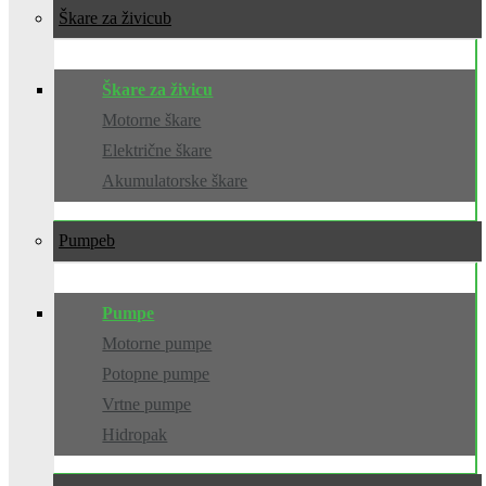
Škare za živicu
Škare za živicu
Motorne škare
Električne škare
Akumulatorske škare
Pumpe
Pumpe
Motorne pumpe
Potopne pumpe
Vrtne pumpe
Hidropak