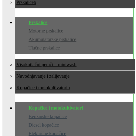
Prskalice
Prskalice
Motorne prskalice
Akumulatorske prskalice
Tlačne prskalice
Visokotlačni perači – miniwash
Navodnjavanje i zalijevanje
Kopačice i motokultivatori
Kopačice i motokultivatori
Benzinske kopačice
Diesel kopačice
Električne kopačice