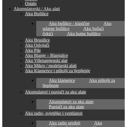
Ostalo
Akumulatorski / Aku alati
Aku Bušilice
Aku bušilice - klasične
Aku
udarne bušilice
Aku bušaći
čekići
Aku kutne bušilice
Aku Brusilice
Aku Odvijači
Aku Pile
Aku Blanje – Blanjalice
Aku Višenamjenski alat
Aku Mikro / modelarski alati
Aku Klamerice i pištolji za ljepljenje
Aku klamerice
Aku pištolji za
ljepljenje
Akumulatori i punjači za aku alate
Akumulatori za aku alate
Punjači za aku alate
Aku radio, svjetiljke i ventilatori
Aku radio uređaji
Aku