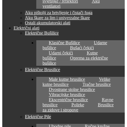
svjetiljke / reflektori
Aku
ventilatori
Aku pištolji za brtvljenje i čistači fuga
Aku škare za lim i univerzalne škare
Ostali akumulatorski alati
Električni alati
Električne Bušilice
Klasične Bušilice
Udarne
bušilice
Bušaći čekići
Udarni čekići
Kutne
bušilice
Oprema za električne
bušilice
Električne Brusilice
Male kutne brusilice
Velike
kutne brusilice
Tračne brusilice
Dvostrane stolne brusilice
Vibracijske brusilice
Ekscentrične brusilice
Ravne
brusilice
Polirke
Brusilice
za zidove i stropove
Električne Pile
Ubodne pile
Ručne kružne