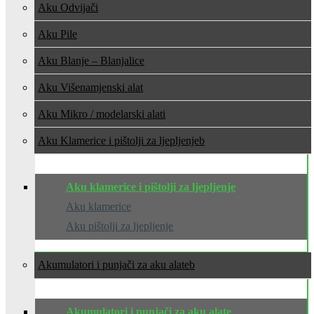
Aku Odvijači
Aku Pile
Aku Blanje – Blanjalice
Aku Višenamjenski alat
Aku Mikro / modelarski alati
Aku Klamerice i pištolji za ljepljenje
Aku klamerice i pištolji za ljepljenje
Aku klamerice
Aku pištolji za ljepljenje
Akumulatori i punjači za aku alate
Akumulatori i punjači za aku alate