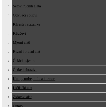
Setovi ručnih alata
Odvijači i bitovi
Kliješta i stezaljke
Ključevi
Mjerni alati
Rezni i brusni alat
Čekići i sjekire
Četke i abrazivi
Kutije, torbe, kolica i ormari
Ličilački alat
Zidarski alat
Ostalo