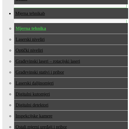
Mjerna tehnika
Mjerna tehnika
Laserski niveliri
Optički niveliri
Građevinski laseri – rotacijski laseri
Građevinski stativi i pribor
Laserski daljinomjeri
Digitalni kutomjeri
Digitalni detektori
Inspekcijske kamere
Ostali mjerni uređaji i pribor