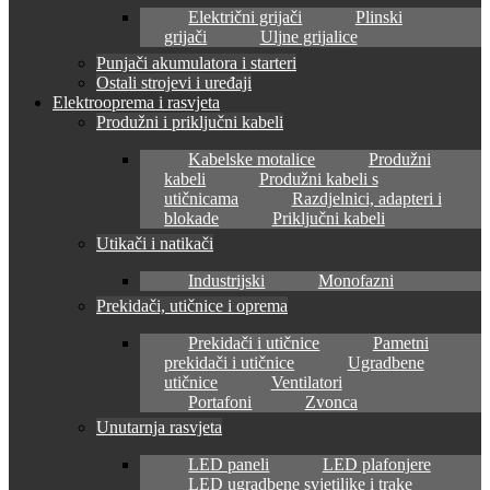
Električni grijači
Plinski
grijači
Uljne grijalice
Punjači akumulatora i starteri
Ostali strojevi i uređaji
Elektrooprema i rasvjeta
Produžni i priključni kabeli
Kabelske motalice
Produžni
kabeli
Produžni kabeli s
utičnicama
Razdjelnici, adapteri i
blokade
Priključni kabeli
Utikači i natikači
Industrijski
Monofazni
Prekidači, utičnice i oprema
Prekidači i utičnice
Pametni
prekidači i utičnice
Ugradbene
utičnice
Ventilatori
Portafoni
Zvonca
Unutarnja rasvjeta
LED paneli
LED plafonjere
LED ugradbene svjetiljke i trake