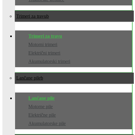
Trimeri za travu
Trimeri za travu
Motorni trimeri
Električni trimeri
Akumulatorski trimeri
Lančane pile
Lančane pile
Motorne pile
Električne pile
Akumulatorske pile