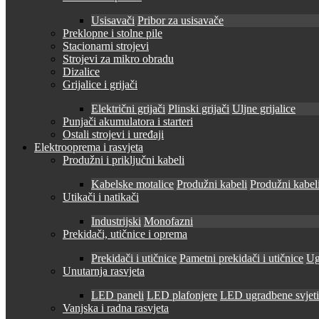
Usisavači
Pribor za usisavače
Preklopne i stolne pile
Stacionarni strojevi
Strojevi za mikro obradu
Dizalice
Grijalice i grijači
Električni grijači
Plinski grijači
Uljne grijalice
Punjači akumulatora i starteri
Ostali strojevi i uređaji
Elektrooprema i rasvjeta
Produžni i priključni kabeli
Kabelske motalice
Produžni kabeli
Produžni kabeli
Utikači i natikači
Industrijski
Monofazni
Prekidači, utičnice i oprema
Prekidači i utičnice
Pametni prekidači i utičnice
Ug
Unutarnja rasvjeta
LED paneli
LED plafonjere
LED ugradbene svjetil
Vanjska i radna rasvjeta