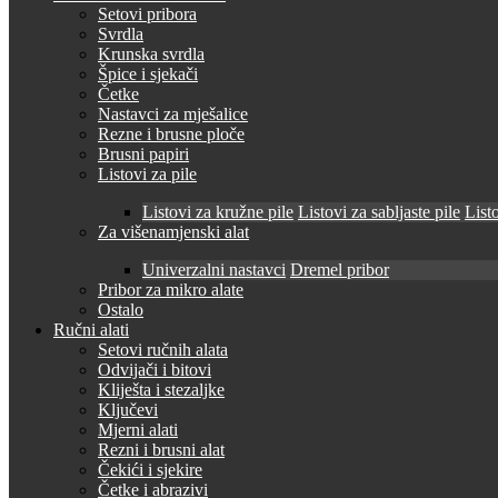
Setovi pribora
Svrdla
Krunska svrdla
Špice i sjekači
Četke
Nastavci za mješalice
Rezne i brusne ploče
Brusni papiri
Listovi za pile
Listovi za kružne pile
Listovi za sabljaste pile
Listo
Za višenamjenski alat
Univerzalni nastavci
Dremel pribor
Pribor za mikro alate
Ostalo
Ručni alati
Setovi ručnih alata
Odvijači i bitovi
Kliješta i stezaljke
Ključevi
Mjerni alati
Rezni i brusni alat
Čekići i sjekire
Četke i abrazivi