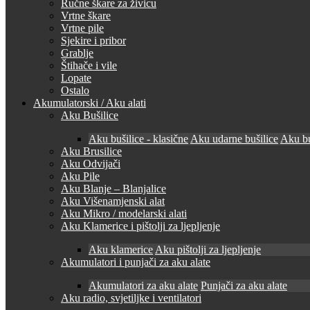
Ručne škare za živicu
Vrtne škare
Vrtne pile
Sjekire i pribor
Grablje
Štihače i vile
Lopate
Ostalo
Akumulatorski / Aku alati
Aku Bušilice
Aku bušilice - klasične
Aku udarne bušilice
Aku bu
Aku Brusilice
Aku Odvijači
Aku Pile
Aku Blanje – Blanjalice
Aku Višenamjenski alat
Aku Mikro / modelarski alati
Aku Klamerice i pištolji za ljepljenje
Aku klamerice
Aku pištolji za ljepljenje
Akumulatori i punjači za aku alate
Akumulatori za aku alate
Punjači za aku alate
Aku radio, svjetiljke i ventilatori