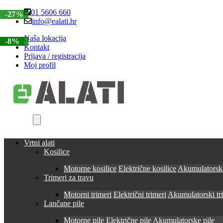
Skip
Skip
01 5606 660
-27%
to
to
info@ealati.hr
navigation
content
Naša lokacija
-8%
-23%
-8%
-8%
Kontakt
Prijava / registracija
Moj profil
Vrtni alati
Kosilice
Motorne kosilice
Električne kosilice
Akumulatorske
Trimeri za travu
Motorni trimeri
Električni trimeri
Akumulatorski tr
Lančane pile
Motorne pile
Električne pile
Akumulatorske pile