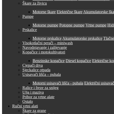
Škare za živicu
Motorne škare
Električne škare
Akumulatorske ška
Pumpe
Motorne pumpe
Potopne pumpe
Vrtne pumpe
Hid
Prskalice
Motorne prskalice
Akumulatorske prskalice
Tlačne
Visokotlačni perači – miniwash
Navodnjavanje i zalijevanje
Kopačice i motokultivatori
Benzinske kopačice
Diesel kopačice
Električne ko
Cjepači drva
Sjeckalice otpada
Usisavači lišća – puhala
Motorni usisavači lišća - puhala
Električni usisavač
Ralice i freze za snijeg
Ulja i maziva
Pribor za vrtne alate
Ostalo
Ručni vrtni alati
Škare za grane