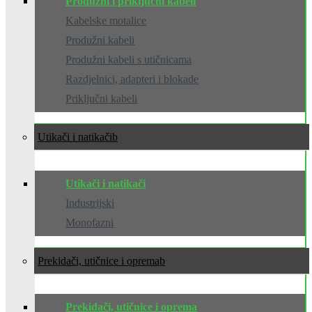
Produžni i priključni kabeli
Kabelske motalice
Produžni kabeli
Produžni kabeli s utičnicama
Razdjelnici, adapteri i blokade
Priključni kabeli
Utikači i natikači
Utikači i natikači
Industrijski
Monofazni
Prekidači, utičnice i oprema
Prekidači, utičnice i oprema