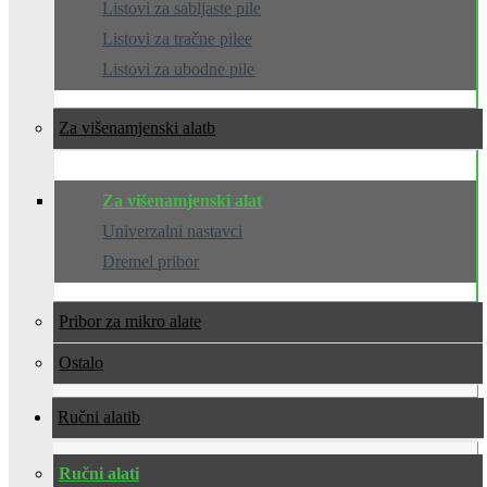
Listovi za sabljaste pile
Listovi za tračne pilee
Listovi za ubodne pile
Za višenamjenski alat
Za višenamjenski alat
Univerzalni nastavci
Dremel pribor
Pribor za mikro alate
Ostalo
Ručni alati
Ručni alati