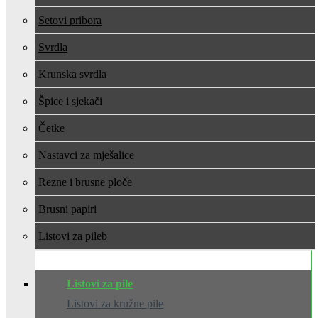
Setovi pribora
Svrdla
Krunska svrdla
Špice i sjekači
Četke
Nastavci za mješalice
Rezne i brusne ploče
Brusni papiri
Listovi za pile
Listovi za pile
Listovi za kružne pile