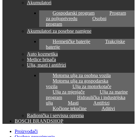
Akumulatori
Gospodarski program
Program
za poljoprivredu
Osobni
program
Akumulatori za posebne namjene
Hermetičke baterije
Trakcijske
baterije
Auto kozmetika
Metlice brisača
Ulja, masti i antifrizi
Motorna ulja za osobna vozila
Motorna ulja za gospodarska
vozila
Ulja za motorkotače
Ulja za mjenjače
Ulja za marine
program
Hidraulička i industrijska
ulja
Masti
Antifrizi
Kočione tekućine
Aditivi
Radionička i servisna oprema
BOSCH BRANDSHOP
Proizvođači
Osobno preuzimanje