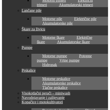
Motorni trimeri
Električni
trimeri
Akumulatorski trimeri
Lančane pile
Motorne pile
Električne pile
Akumulatorske pile
Škare za živicu
Motorne škare
Električne
škare
Akumulatorske škare
Pumpe
Motorne pumpe
Potopne
pumpe
Vrtne pumpe
Hidropak
Prskalice
Motorne prskalice
Akumulatorske prskalice
Tlačne prskalice
Visokotlačni perači – miniwash
Navodnjavanje i zalijevanje
Kopačice i motokultivatori