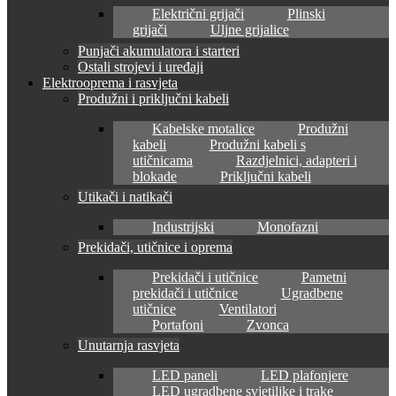
Električni grijači
Plinski
grijači
Uljne grijalice
Punjači akumulatora i starteri
Ostali strojevi i uređaji
Elektrooprema i rasvjeta
Produžni i priključni kabeli
Kabelske motalice
Produžni
kabeli
Produžni kabeli s
utičnicama
Razdjelnici, adapteri i
blokade
Priključni kabeli
Utikači i natikači
Industrijski
Monofazni
Prekidači, utičnice i oprema
Prekidači i utičnice
Pametni
prekidači i utičnice
Ugradbene
utičnice
Ventilatori
Portafoni
Zvonca
Unutarnja rasvjeta
LED paneli
LED plafonjere
LED ugradbene svjetiljke i trake