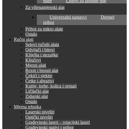
pilee
Listovi za ubodne pile
Za višenamjenski alat
Univerzalni nastavci
Dremel
pribor
Pribor za mikro alate
Ostalo
Ručni alati
Setovi ručnih alata
Odvijači i bitovi
Kliješta i stezaljke
Ključevi
Mjerni alati
Rezni i brusni alat
Čekići i sjekire
Četke i abrazivi
Kutije, torbe, kolica i ormari
Ličilački alat
Zidarski alat
Ostalo
Mjerna tehnika
Laserski niveliri
Optički niveliri
Građevinski laseri – rotacijski laseri
Građevinski stativi i pribor