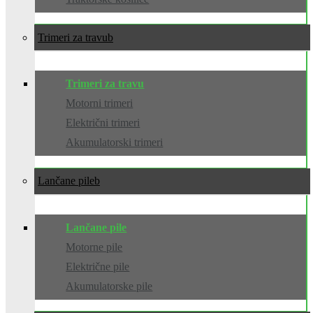
Trimeri za travu
Trimeri za travu
Motorni trimeri
Električni trimeri
Akumulatorski trimeri
Lančane pile
Lančane pile
Motorne pile
Električne pile
Akumulatorske pile