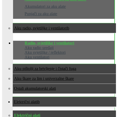
Akumulatori za aku alate
Punjači za aku alate
Aku radio, svjetiljke i ventilatori
Radio, svjetiljke i ventilatori
Aku radio uređaji
Aku svjetiljke / reflektori
Aku ventilatori
Aku pištolji za brtvljenje i čistači fuga
Aku škare za lim i univerzalne škare
Ostali akumulatorski alati
Električni alati
Električni alati