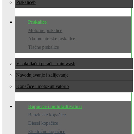
Prskalice
Prskalice
Motorne prskalice
Akumulatorske prskalice
Tlačne prskalice
Visokotlačni perači – miniwash
Navodnjavanje i zalijevanje
Kopačice i motokultivatori
Kopačice i motokultivatori
Benzinske kopačice
Diesel kopačice
Električne kopačice