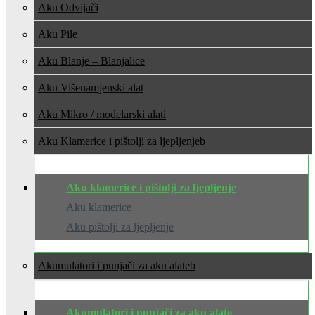
Aku Odvijači
Aku Pile
Aku Blanje – Blanjalice
Aku Višenamjenski alat
Aku Mikro / modelarski alati
Aku Klamerice i pištolji za ljepljenje
Aku klamerice i pištolji za ljepljenje
Aku klamerice
Aku pištolji za ljepljenje
Akumulatori i punjači za aku alate
Akumulatori i punjači za aku alate