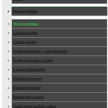
Mjerna tehnika
Mjerna tehnika
Laserski niveliri
Optički niveliri
Građevinski laseri – rotacijski laseri
Građevinski stativi i pribor
Laserski daljinomjeri
Digitalni kutomjeri
Digitalni detektori
Inspekcijske kamere
Ostali mjerni uređaji i pribor