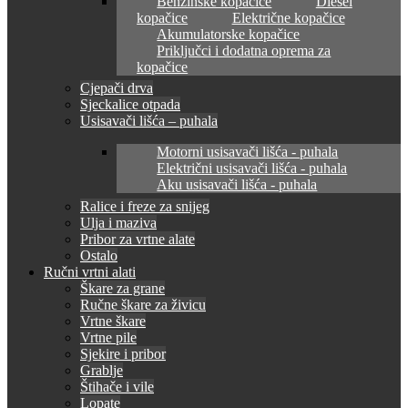
Benzinske kopačice
Diesel
kopačice
Električne kopačice
Akumulatorske kopačice
Priključci i dodatna oprema za
kopačice
Cjepači drva
Sjeckalice otpada
Usisavači lišća – puhala
Motorni usisavači lišća - puhala
Električni usisavači lišća - puhala
Aku usisavači lišća - puhala
Ralice i freze za snijeg
Ulja i maziva
Pribor za vrtne alate
Ostalo
Ručni vrtni alati
Škare za grane
Ručne škare za živicu
Vrtne škare
Vrtne pile
Sjekire i pribor
Grablje
Štihače i vile
Lopate