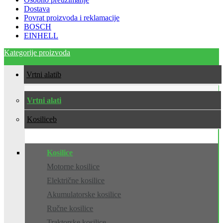
Dostava
Povrat proizvoda i reklamacije
BOSCH
EINHELL
Kategorije proizvoda
Vrtni alati
Vrtni alati
Kosilice
Kosilice
Motorne kosilice
Električne kosilice
Akumulatorske kosilice
Ručne kosilice
Traktorske kosilice