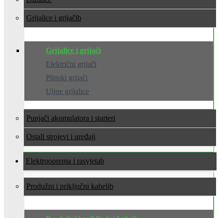
Grijalice i grijači
Grijalice i grijači
Električni grijači
Plinski grijači
Uljne grijalice
Punjači akumulatora i starteri
Ostali strojevi i uređaji
Elektrooprema i rasvjeta
Produžni i priključni kabeli