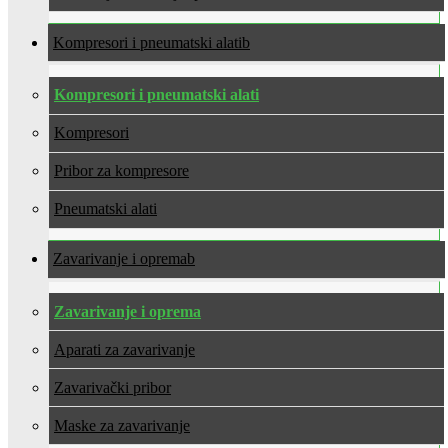
Kompresori i pneumatski alati
Kompresori i pneumatski alati
Kompresori
Pribor za kompresore
Pneumatski alati
Zavarivanje i oprema
Zavarivanje i oprema
Aparati za zavarivanje
Zavarivački pribor
Maske za zavarivanje