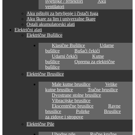
svjetiljke / reflektori
Aku
ventilatori
Aku pištolji za brtvljenje i čistači fuga
Aku škare za lim i univerzalne škare
Ostali akumulatorski alati
Električni alati
Električne Bušilice
Klasične Bušilice
Udarne
bušilice
Bušaći čekići
Udarni čekići
Kutne
bušilice
Oprema za električne
bušilice
Električne Brusilice
Male kutne brusilice
Velike
kutne brusilice
Tračne brusilice
Dvostrane stolne brusilice
Vibracijske brusilice
Ekscentrične brusilice
Ravne
brusilice
Polirke
Brusilice
za zidove i stropove
Električne Pile
Ubodne pile
Ručne kružne