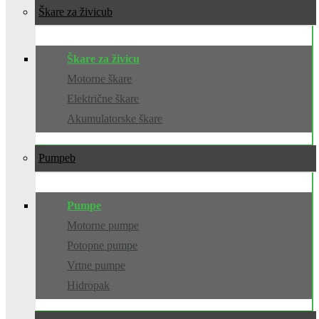
Škare za živicu
Škare za živicu
Motorne škare
Električne škare
Akumulatorske škare
Pumpe
Pumpe
Motorne pumpe
Potopne pumpe
Vrtne pumpe
Hidropak