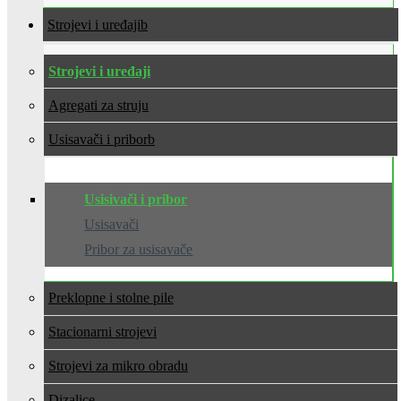
Strojevi i uređaji
Strojevi i uređaji
Agregati za struju
Usisavači i pribor
Usisivači i pribor
Usisavači
Pribor za usisavače
Preklopne i stolne pile
Stacionarni strojevi
Strojevi za mikro obradu
Dizalice