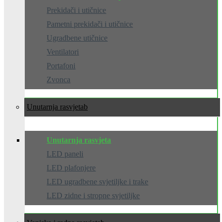
Prekidači i utičnice
Pametni prekidači i utičnice
Ugradbene utičnice
Ventilatori
Portafoni
Zvonca
Unutarnja rasvjeta
Unutarnja rasvjeta
LED paneli
LED plafonjere
LED ugradbene svjetiljke i trake
LED zidne i stropne svjetiljke