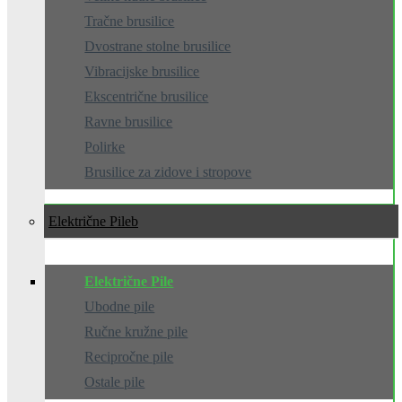
Tračne brusilice
Dvostrane stolne brusilice
Vibracijske brusilice
Ekscentrične brusilice
Ravne brusilice
Polirke
Brusilice za zidove i stropove
Električne Pile
Električne Pile
Ubodne pile
Ručne kružne pile
Recipročne pile
Ostale pile