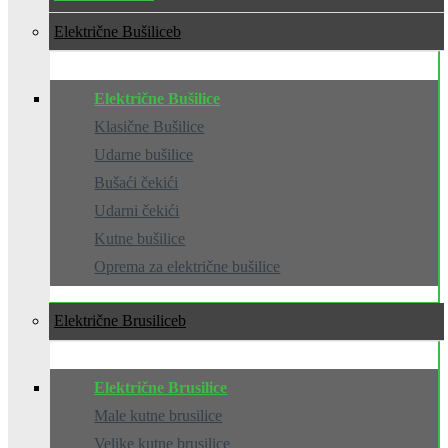
Električne Bušilice
Električne Bušilice
Klasične Bušilice
Udarne bušilice
Bušaći čekići
Udarni čekići
Kutne bušilice
Oprema za električne bušilice
Električne Brusilice
Električne Brusilice
Male kutne brusilice
Velike kutne brusilice