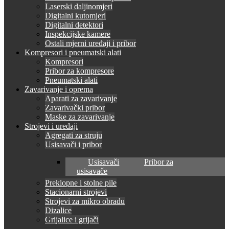
Laserski daljinomjeri
Digitalni kutomjeri
Digitalni detektori
Inspekcijske kamere
Ostali mjerni uređaji i pribor
Kompresori i pneumatski alati
Kompresori
Pribor za kompresore
Pneumatski alati
Zavarivanje i oprema
Aparati za zavarivanje
Zavarivački pribor
Maske za zavarivanje
Strojevi i uređaji
Agregati za struju
Usisavači i pribor
Usisavači
Pribor za
usisavače
Preklopne i stolne pile
Stacionarni strojevi
Strojevi za mikro obradu
Dizalice
Grijalice i grijači