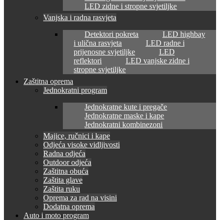
LED zidne i stropne svjetiljke
Vanjska i radna rasvjeta
Detektori pokreta
LED highbay
i ulična rasvjeta
LED radne i
prijenosne svjetiljke
LED
reflektori
LED vanjske zidne i
stropne svjetiljke
Zaštitna oprema
Jednokratni program
Jednokratne kute i pregače
Jednokratne maske i kape
Jednokratni kombinezoni
Majice, ručnici i kape
Odjeća visoke vidljivosti
Radna odjeća
Outdoor odjeća
Zaštitna obuća
Zaštita glave
Zaštita ruku
Oprema za rad na visini
Dodatna oprema
Auto i moto program