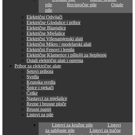
pile
Recipročne pile
Ostale
pile
Električni Odvijači
Električne Glodalice i pribor
Električne Blanjalice
Električne Mješalice
Električni Višenamjenski alati
Električni Mikro / modelarski alati
Električni Fenovi i lemila
Električne Klamerice i pištolji za ljepljenje
Ostali električni alati i oprema
Pribor za električne alate
Setovi pribora
Svrdla
Krunska svrdla
Špice i sjekači
Četke
Nastavci za mješalice
Rezne i brusne ploče
Brusni papiri
Listovi za pile
Listovi za kružne pile
Listovi
za sabljaste pile
Listovi za tračne