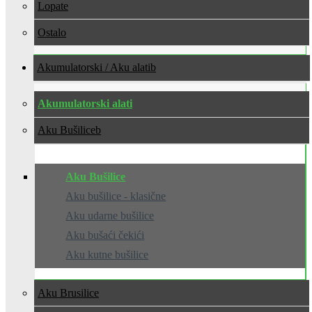
Lopate
Ostalo
Akumulatorski / Aku alati
Akumulatorski alati
Aku Bušilice
Aku Bušilice
Aku bušilice - klasične
Aku udarne bušilice
Aku bušaći čekići
Aku kutne bušilice
Aku Brusilice