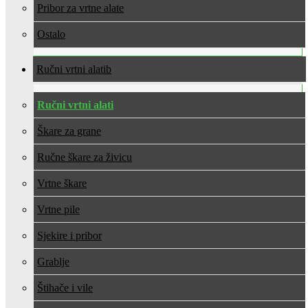
Pribor za vrtne alate
Ostalo
Ručni vrtni alati
Ručni vrtni alati
Škare za grane
Ručne škare za živicu
Vrtne škare
Vrtne pile
Sjekire i pribor
Grablje
Štihače i vile