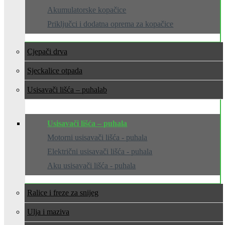
Akumulatorske kopačice
Priključci i dodatna oprema za kopačice
Cjepači drva
Sjeckalice otpada
Usisavači lišća – puhala
Usisavači lišća – puhala
Motorni usisavači lišća - puhala
Električni usisavači lišća - puhala
Aku usisavači lišća - puhala
Ralice i freze za snijeg
Ulja i maziva