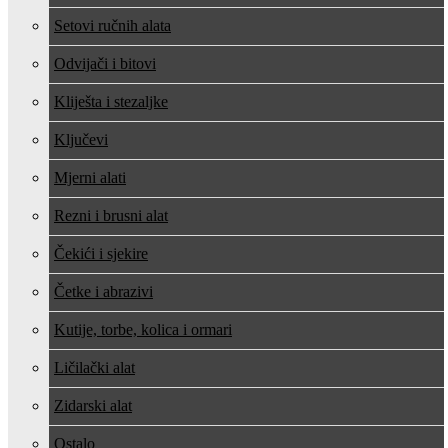
Setovi ručnih alata
Odvijači i bitovi
Kliješta i stezaljke
Ključevi
Mjerni alati
Rezni i brusni alat
Čekići i sjekire
Četke i abrazivi
Kutije, torbe, kolica i ormari
Ličilački alat
Zidarski alat
Ostalo