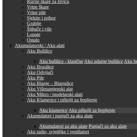
Ručne škare za živicu
Vrtne škare
Vrtne pile
Sjekire i pribor
Grablje
Štihače i vile
Lopate
Ostalo
Akumulatorski / Aku alati
Aku Bušilice
Aku bušilice - klasične
Aku udarne bušilice
Aku bu
Aku Brusilice
Aku Odvijači
Aku Pile
Aku Blanje – Blanjalice
Aku Višenamjenski alat
Aku Mikro / modelarski alati
Aku Klamerice i pištolji za ljepljenje
Aku klamerice
Aku pištolji za ljepljenje
Akumulatori i punjači za aku alate
Akumulatori za aku alate
Punjači za aku alate
Aku radio, svjetiljke i ventilatori