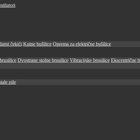
tilatori
arni čekići
Kutne bušilice
Oprema za električne bušilice
brusilice
Dvostrane stolne brusilice
Vibracijske brusilice
Ekscentrične b
tale pile