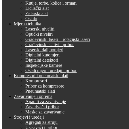
Kutije, torbe, kolica i ormari
Ličilački alat
Zidarski alat
Ostalo
Mjerna tehnika
Laserski niveliri
Optički niveliri
Građevinski laseri – rotacijski laseri
Građevinski stativi i pribor
Laserski daljinomjeri
Digitalni kutomjeri
Digitalni detektori
Inspekcijske kamere
Ostali mjerni uređaji i pribor
Kompresori i pneumatski alati
Kompresori
Pribor za kompresore
Pneumatski alati
Zavarivanje i oprema
Aparati za zavarivanje
Zavarivački pribor
Maske za zavarivanje
Strojevi i uređaji
Agregati za struju
Usisavači i pribor