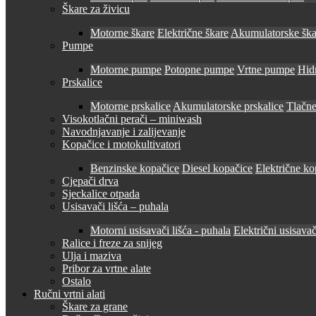
Škare za živicu
Motorne škare
Električne škare
Akumulatorske ška
Pumpe
Motorne pumpe
Potopne pumpe
Vrtne pumpe
Hid
Prskalice
Motorne prskalice
Akumulatorske prskalice
Tlačne
Visokotlačni perači – miniwash
Navodnjavanje i zalijevanje
Kopačice i motokultivatori
Benzinske kopačice
Diesel kopačice
Električne ko
Cjepači drva
Sjeckalice otpada
Usisavači lišća – puhala
Motorni usisavači lišća - puhala
Električni usisavač
Ralice i freze za snijeg
Ulja i maziva
Pribor za vrtne alate
Ostalo
Ručni vrtni alati
Škare za grane