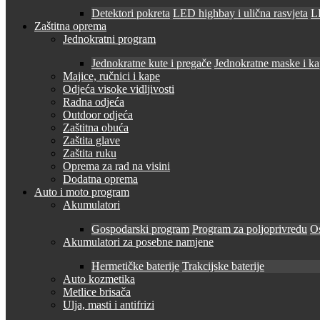
Detektori pokreta
LED highbay i ulična rasvjeta
LE
Zaštitna oprema
Jednokratni program
Jednokratne kute i pregače
Jednokratne maske i k
Majice, ručnici i kape
Odjeća visoke vidljivosti
Radna odjeća
Outdoor odjeća
Zaštitna obuća
Zaštita glave
Zaštita ruku
Oprema za rad na visini
Dodatna oprema
Auto i moto program
Akumulatori
Gospodarski program
Program za poljoprivredu
O
Akumulatori za posebne namjene
Hermetičke baterije
Trakcijske baterije
Auto kozmetika
Metlice brisača
Ulja, masti i antifrizi