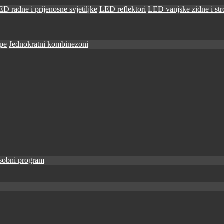
D radne i prijenosne svjetiljke
LED reflektori
LED vanjske zidne i stro
ape
Jednokratni kombinezoni
sobni program