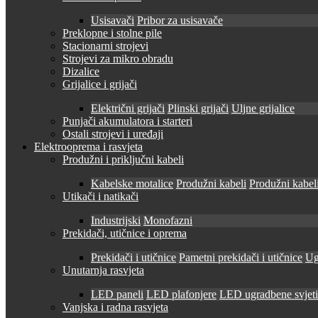
Usisavači
Pribor za usisavače
Preklopne i stolne pile
Stacionarni strojevi
Strojevi za mikro obradu
Dizalice
Grijalice i grijači
Električni grijači
Plinski grijači
Uljne grijalice
Punjači akumulatora i starteri
Ostali strojevi i uređaji
Elektrooprema i rasvjeta
Produžni i priključni kabeli
Kabelske motalice
Produžni kabeli
Produžni kabeli
Utikači i natikači
Industrijski
Monofazni
Prekidači, utičnice i oprema
Prekidači i utičnice
Pametni prekidači i utičnice
Ug
Unutarnja rasvjeta
LED paneli
LED plafonjere
LED ugradbene svjetil
Vanjska i radna rasvjeta