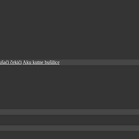
šaći čekići
Aku kutne bušilice