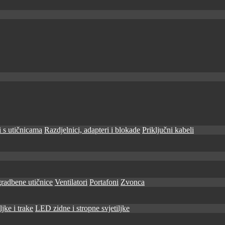
 s utičnicama
Razdjelnici, adapteri i blokade
Priključni kabeli
radbene utičnice
Ventilatori
Portafoni
Zvonca
jke i trake
LED zidne i stropne svjetiljke