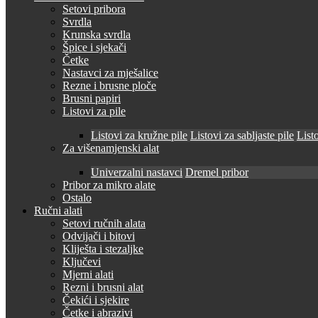
Setovi pribora
Svrdla
Krunska svrdla
Špice i sjekači
Četke
Nastavci za mješalice
Rezne i brusne ploče
Brusni papiri
Listovi za pile
Listovi za kružne pile
Listovi za sabljaste pile
Listo
Za višenamjenski alat
Univerzalni nastavci
Dremel pribor
Pribor za mikro alate
Ostalo
Ručni alati
Setovi ručnih alata
Odvijači i bitovi
Kliješta i stezaljke
Ključevi
Mjerni alati
Rezni i brusni alat
Čekići i sjekire
Četke i abrazivi