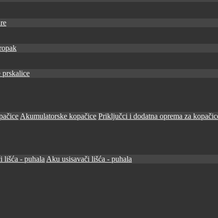
re
ropak
 prskalice
pačice
Akumulatorske kopačice
Priključci i dodatna oprema za kopačic
i lišća - puhala
Aku usisavači lišća - puhala