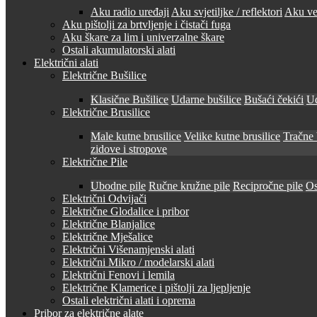
Aku radio uređaji
Aku svjetiljke / reflektori
Aku ven
Aku pištolji za brtvljenje i čistači fuga
Aku škare za lim i univerzalne škare
Ostali akumulatorski alati
Električni alati
Električne Bušilice
Klasične Bušilice
Udarne bušilice
Bušaći čekići
Ud
Električne Brusilice
Male kutne brusilice
Velike kutne brusilice
Tračne 
zidove i stropove
Električne Pile
Ubodne pile
Ručne kružne pile
Recipročne pile
Os
Električni Odvijači
Električne Glodalice i pribor
Električne Blanjalice
Električne Mješalice
Električni Višenamjenski alati
Električni Mikro / modelarski alati
Električni Fenovi i lemila
Električne Klamerice i pištolji za ljepljenje
Ostali električni alati i oprema
Pribor za električne alate