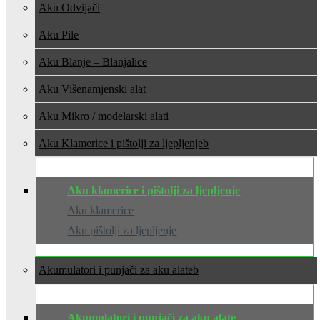
Aku Odvijači
Aku Pile
Aku Blanje – Blanjalice
Aku Višenamjenski alat
Aku Mikro / modelarski alati
Aku Klamerice i pištolji za ljepljenje
Aku klamerice i pištolji za ljepljenje
Aku klamerice
Aku pištolji za ljepljenje
Akumulatori i punjači za aku alate
Akumulatori i punjači za aku alate