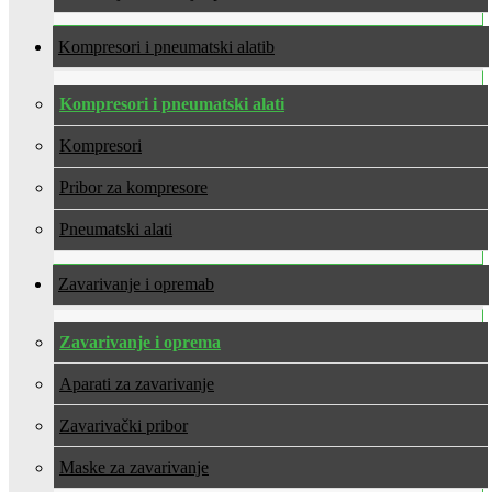
Kompresori i pneumatski alati
Kompresori i pneumatski alati
Kompresori
Pribor za kompresore
Pneumatski alati
Zavarivanje i oprema
Zavarivanje i oprema
Aparati za zavarivanje
Zavarivački pribor
Maske za zavarivanje