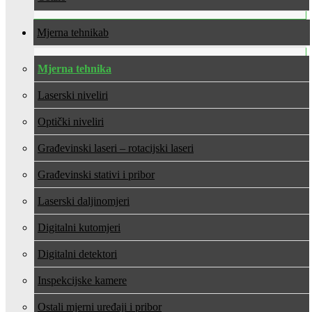
Mjerna tehnika
Mjerna tehnika
Laserski niveliri
Optički niveliri
Građevinski laseri – rotacijski laseri
Građevinski stativi i pribor
Laserski daljinomjeri
Digitalni kutomjeri
Digitalni detektori
Inspekcijske kamere
Ostali mjerni uređaji i pribor