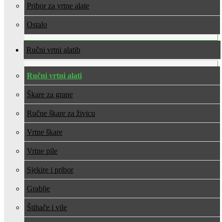
Pribor za vrtne alate
Ostalo
Ručni vrtni alati
Ručni vrtni alati
Škare za grane
Ručne škare za živicu
Vrtne škare
Vrtne pile
Sjekire i pribor
Grablje
Štihače i vile