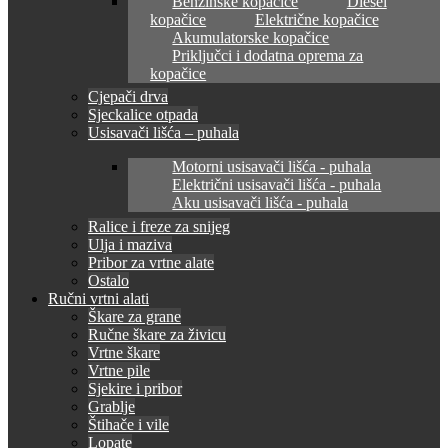
Benzinske kopačice
Diesel
kopačice
Električne kopačice
Akumulatorske kopačice
Priključci i dodatna oprema za
kopačice
Cjepači drva
Sjeckalice otpada
Usisavači lišća – puhala
Motorni usisavači lišća - puhala
Električni usisavači lišća - puhala
Aku usisavači lišća - puhala
Ralice i freze za snijeg
Ulja i maziva
Pribor za vrtne alate
Ostalo
Ručni vrtni alati
Škare za grane
Ručne škare za živicu
Vrtne škare
Vrtne pile
Sjekire i pribor
Grablje
Štihače i vile
Lopate