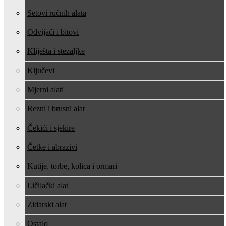
Setovi ručnih alata
Odvijači i bitovi
Kliješta i stezaljke
Ključevi
Mjerni alati
Rezni i brusni alat
Čekići i sjekire
Četke i abrazivi
Kutije, torbe, kolica i ormari
Ličilački alat
Zidarski alat
Ostalo