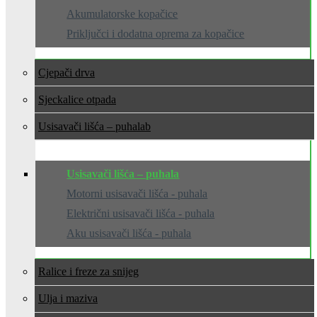
Akumulatorske kopačice
Priključci i dodatna oprema za kopačice
Cjepači drva
Sjeckalice otpada
Usisavači lišća – puhala
Usisavači lišća – puhala
Motorni usisavači lišća - puhala
Električni usisavači lišća - puhala
Aku usisavači lišća - puhala
Ralice i freze za snijeg
Ulja i maziva