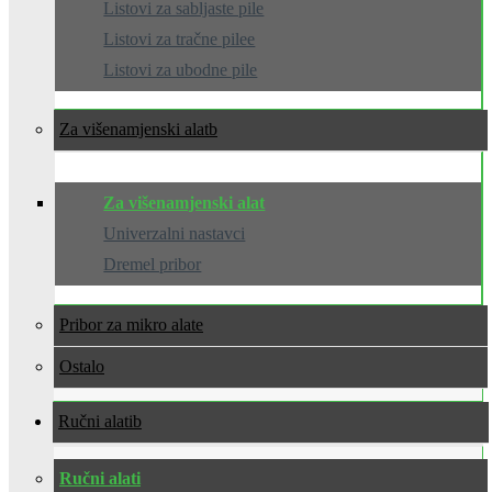
Listovi za sabljaste pile
Listovi za tračne pilee
Listovi za ubodne pile
Za višenamjenski alat
Za višenamjenski alat
Univerzalni nastavci
Dremel pribor
Pribor za mikro alate
Ostalo
Ručni alati
Ručni alati