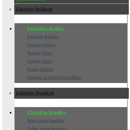
Električne Bušilice
Električne Bušilice
Klasične Bušilice
Udarne bušilice
Bušaći čekići
Udarni čekići
Kutne bušilice
Oprema za električne bušilice
Električne Brusilice
Električne Brusilice
Male kutne brusilice
Velike kutne brusilice