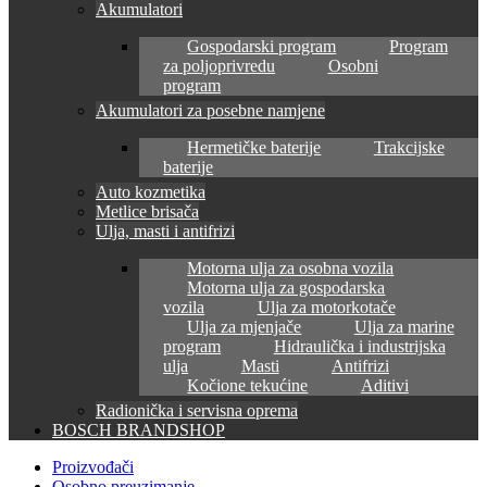
Akumulatori
Gospodarski program
Program
za poljoprivredu
Osobni
program
Akumulatori za posebne namjene
Hermetičke baterije
Trakcijske
baterije
Auto kozmetika
Metlice brisača
Ulja, masti i antifrizi
Motorna ulja za osobna vozila
Motorna ulja za gospodarska
vozila
Ulja za motorkotače
Ulja za mjenjače
Ulja za marine
program
Hidraulička i industrijska
ulja
Masti
Antifrizi
Kočione tekućine
Aditivi
Radionička i servisna oprema
BOSCH BRANDSHOP
Proizvođači
Osobno preuzimanje