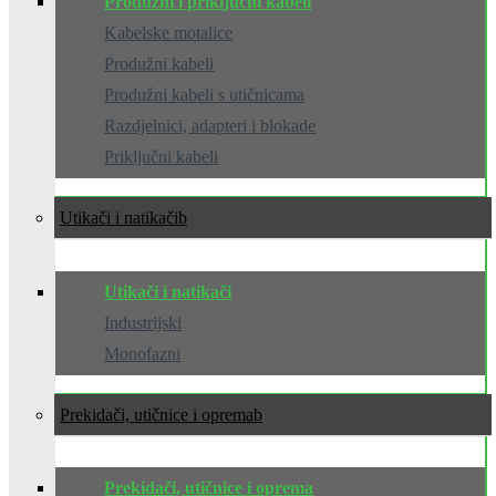
Produžni i priključni kabeli
Kabelske motalice
Produžni kabeli
Produžni kabeli s utičnicama
Razdjelnici, adapteri i blokade
Priključni kabeli
Utikači i natikači
Utikači i natikači
Industrijski
Monofazni
Prekidači, utičnice i oprema
Prekidači, utičnice i oprema