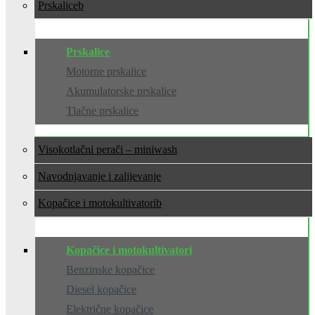
Prskalice
Prskalice
Motorne prskalice
Akumulatorske prskalice
Tlačne prskalice
Visokotlačni perači – miniwash
Navodnjavanje i zalijevanje
Kopačice i motokultivatori
Kopačice i motokultivatori
Benzinske kopačice
Diesel kopačice
Električne kopačice