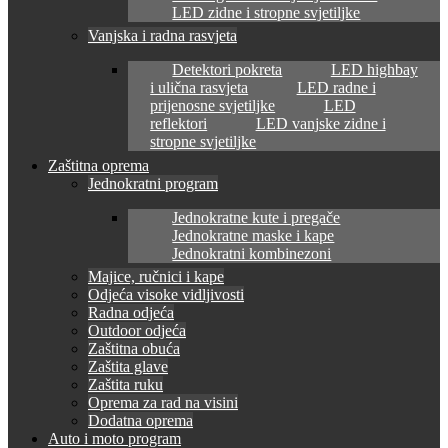
LED zidne i stropne svjetiljke
Vanjska i radna rasvjeta
Detektori pokreta
LED highbay
i ulična rasvjeta
LED radne i
prijenosne svjetiljke
LED
reflektori
LED vanjske zidne i
stropne svjetiljke
Zaštitna oprema
Jednokratni program
Jednokratne kute i pregače
Jednokratne maske i kape
Jednokratni kombinezoni
Majice, ručnici i kape
Odjeća visoke vidljivosti
Radna odjeća
Outdoor odjeća
Zaštitna obuća
Zaštita glave
Zaštita ruku
Oprema za rad na visini
Dodatna oprema
Auto i moto program