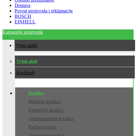
Dostava
Povrat proizvoda i reklamacije
BOSCH
EINHELL
Kategorije proizvoda
Vrtni alati
Vrtni alati
Kosilice
Kosilice
Motorne kosilice
Električne kosilice
Akumulatorske kosilice
Ručne kosilice
Traktorske kosilice