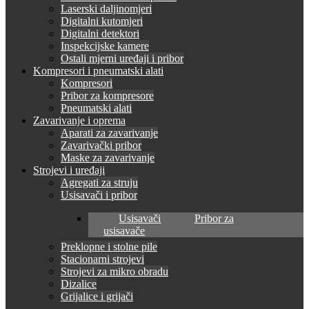
Laserski daljinomjeri
Digitalni kutomjeri
Digitalni detektori
Inspekcijske kamere
Ostali mjerni uređaji i pribor
Kompresori i pneumatski alati
Kompresori
Pribor za kompresore
Pneumatski alati
Zavarivanje i oprema
Aparati za zavarivanje
Zavarivački pribor
Maske za zavarivanje
Strojevi i uređaji
Agregati za struju
Usisavači i pribor
Usisavači
Pribor za
usisavače
Preklopne i stolne pile
Stacionarni strojevi
Strojevi za mikro obradu
Dizalice
Grijalice i grijači