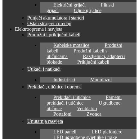
Električni grijači
Plinski
grijači
Uljne grijalice
Punjači akumulatora i starteri
Ostali strojevi i uređaji
Elektrooprema i rasvjeta
Produžni i priključni kabeli
Kabelske motalice
Produžni
kabeli
Produžni kabeli s
utičnicama
Razdjelnici, adapteri i
blokade
Priključni kabeli
Utikači i natikači
Industrijski
Monofazni
Prekidači, utičnice i oprema
Prekidači i utičnice
Pametni
prekidači i utičnice
Ugradbene
utičnice
Ventilatori
Portafoni
Zvonca
Unutarnja rasvjeta
LED paneli
LED plafonjere
LED ugradbene svjetiljke i trake