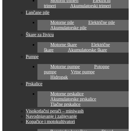
Motorni trimeri
Električni
trimeri
Akumulatorski trimeri
Lančane pile
Motorne pile
Električne pile
Akumulatorske pile
Škare za živicu
Motorne škare
Električne
škare
Akumulatorske škare
Pumpe
Motorne pumpe
Potopne
pumpe
Vrtne pumpe
Hidropak
Prskalice
Motorne prskalice
Akumulatorske prskalice
Tlačne prskalice
Visokotlačni perači – miniwash
Navodnjavanje i zalijevanje
Kopačice i motokultivatori