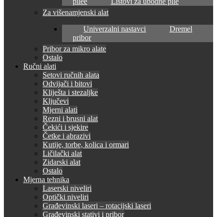
pilee
Listovi za ubodne pile
Za višenamjenski alat
Univerzalni nastavci
Dremel
pribor
Pribor za mikro alate
Ostalo
Ručni alati
Setovi ručnih alata
Odvijači i bitovi
Kliješta i stezaljke
Ključevi
Mjerni alati
Rezni i brusni alat
Čekići i sjekire
Četke i abrazivi
Kutije, torbe, kolica i ormari
Ličilački alat
Zidarski alat
Ostalo
Mjerna tehnika
Laserski niveliri
Optički niveliri
Građevinski laseri – rotacijski laseri
Građevinski stativi i pribor