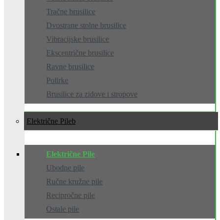
Tračne brusilice
Dvostrane stolne brusilice
Vibracijske brusilice
Ekscentrične brusilice
Ravne brusilice
Polirke
Brusilice za zidove i stropove
Električne Pile
Električne Pile
Ubodne pile
Ručne kružne pile
Recipročne pile
Ostale pile