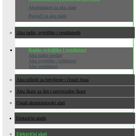
Akumulatori za aku alate
Punjači za aku alate
Aku radio, svjetiljke i ventilatori
Radio, svjetiljke i ventilatori
Aku radio uređaji
Aku svjetiljke / reflektori
Aku ventilatori
Aku pištolji za brtvljenje i čistači fuga
Aku škare za lim i univerzalne škare
Ostali akumulatorski alati
Električni alati
Električni alati