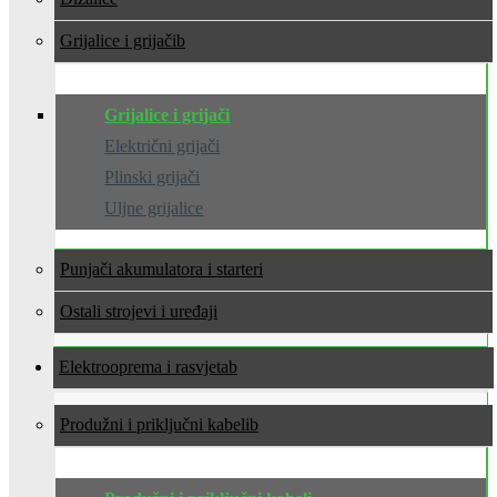
Grijalice i grijači
Grijalice i grijači
Električni grijači
Plinski grijači
Uljne grijalice
Punjači akumulatora i starteri
Ostali strojevi i uređaji
Elektrooprema i rasvjeta
Produžni i priključni kabeli