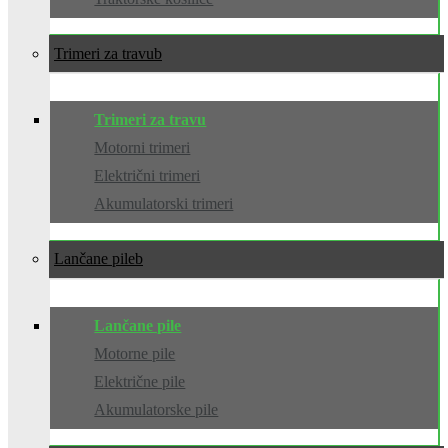
Trimeri za travu
Trimeri za travu
Motorni trimeri
Električni trimeri
Akumulatorski trimeri
Lančane pile
Lančane pile
Motorne pile
Električne pile
Akumulatorske pile