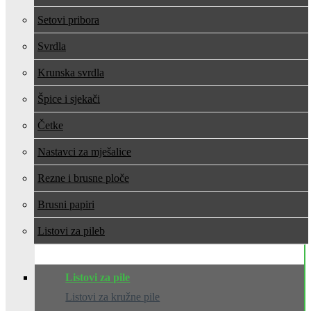
Setovi pribora
Svrdla
Krunska svrdla
Špice i sjekači
Četke
Nastavci za mješalice
Rezne i brusne ploče
Brusni papiri
Listovi za pile
Listovi za pile
Listovi za kružne pile