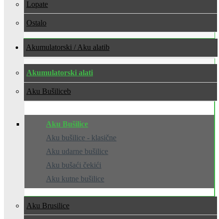
Lopate
Ostalo
Akumulatorski / Aku alati
Akumulatorski alati
Aku Bušilice
Aku Bušilice
Aku bušilice - klasične
Aku udarne bušilice
Aku bušaći čekići
Aku kutne bušilice
Aku Brusilice