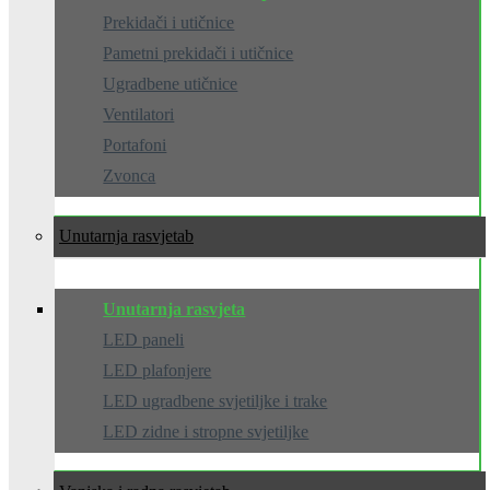
Prekidači i utičnice
Pametni prekidači i utičnice
Ugradbene utičnice
Ventilatori
Portafoni
Zvonca
Unutarnja rasvjeta
Unutarnja rasvjeta
LED paneli
LED plafonjere
LED ugradbene svjetiljke i trake
LED zidne i stropne svjetiljke