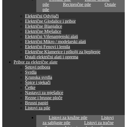
pile
Recipročne pile
Ostale
pile
Električni Odvijači
Električne Glodalice i pribor
Električne Blanjalice
Električne Mješalice
Električni Višenamjenski alati
Električni Mikro / modelarski alati
Električni Fenovi i lemila
Električne Klamerice i pištolji za ljepljenje
Ostali električni alati i oprema
Pribor za električne alate
Setovi pribora
Svrdla
Krunska svrdla
Špice i sjekači
Četke
Nastavci za mješalice
Rezne i brusne ploče
Brusni papiri
Listovi za pile
Listovi za kružne pile
Listovi
za sabljaste pile
Listovi za tračne