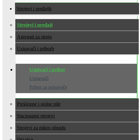
Strojevi i uređaji
Strojevi i uređaji
Agregati za struju
Usisavači i pribor
Usisivači i pribor
Usisavači
Pribor za usisavače
Preklopne i stolne pile
Stacionarni strojevi
Strojevi za mikro obradu
Dizalice