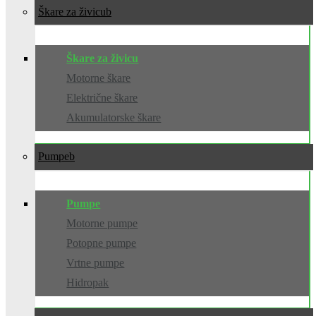
Škare za živicu
Škare za živicu
Motorne škare
Električne škare
Akumulatorske škare
Pumpe
Pumpe
Motorne pumpe
Potopne pumpe
Vrtne pumpe
Hidropak