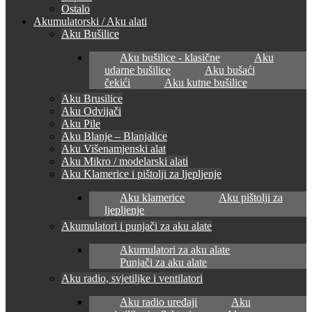
Ostalo
Akumulatorski / Aku alati
Aku Bušilice
Aku bušilice - klasične
Aku
udarne bušilice
Aku bušaći
čekići
Aku kutne bušilice
Aku Brusilice
Aku Odvijači
Aku Pile
Aku Blanje – Blanjalice
Aku Višenamjenski alat
Aku Mikro / modelarski alati
Aku Klamerice i pištolji za ljepljenje
Aku klamerice
Aku pištolji za
ljepljenje
Akumulatori i punjači za aku alate
Akumulatori za aku alate
Punjači za aku alate
Aku radio, svjetiljke i ventilatori
Aku radio uređaji
Aku