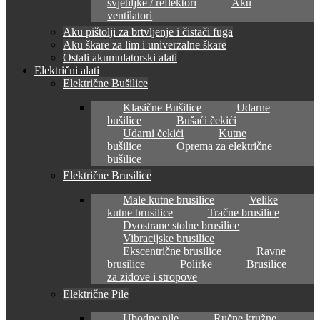
svjetiljke / reflektori
Aku
ventilatori
Aku pištolji za brtvljenje i čistači fuga
Aku škare za lim i univerzalne škare
Ostali akumulatorski alati
Električni alati
Električne Bušilice
Klasične Bušilice
Udarne
bušilice
Bušaći čekići
Udarni čekići
Kutne
bušilice
Oprema za električne
bušilice
Električne Brusilice
Male kutne brusilice
Velike
kutne brusilice
Tračne brusilice
Dvostrane stolne brusilice
Vibracijske brusilice
Ekscentrične brusilice
Ravne
brusilice
Polirke
Brusilice
za zidove i stropove
Električne Pile
Ubodne pile
Ručne kružne