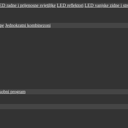
D radne i prijenosne svjetiljke
LED reflektori
LED vanjske zidne i stro
ape
Jednokratni kombinezoni
sobni program