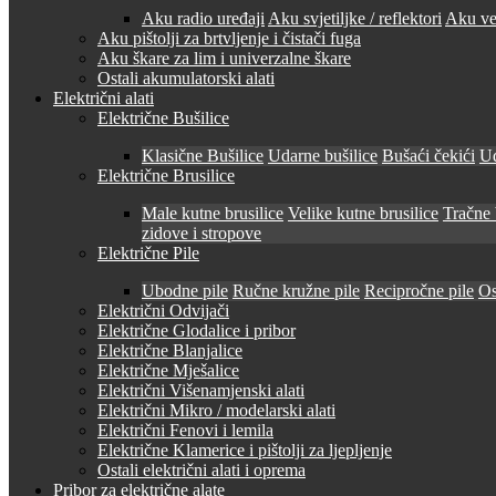
Aku radio uređaji
Aku svjetiljke / reflektori
Aku ven
Aku pištolji za brtvljenje i čistači fuga
Aku škare za lim i univerzalne škare
Ostali akumulatorski alati
Električni alati
Električne Bušilice
Klasične Bušilice
Udarne bušilice
Bušaći čekići
Ud
Električne Brusilice
Male kutne brusilice
Velike kutne brusilice
Tračne 
zidove i stropove
Električne Pile
Ubodne pile
Ručne kružne pile
Recipročne pile
Os
Električni Odvijači
Električne Glodalice i pribor
Električne Blanjalice
Električne Mješalice
Električni Višenamjenski alati
Električni Mikro / modelarski alati
Električni Fenovi i lemila
Električne Klamerice i pištolji za ljepljenje
Ostali električni alati i oprema
Pribor za električne alate