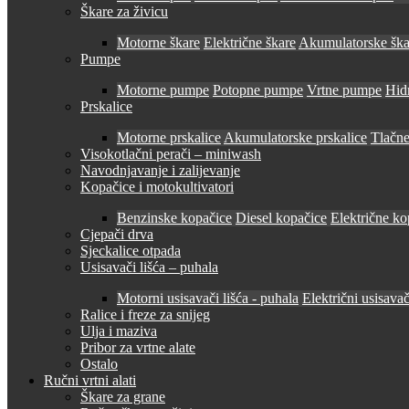
Škare za živicu
Motorne škare
Električne škare
Akumulatorske ška
Pumpe
Motorne pumpe
Potopne pumpe
Vrtne pumpe
Hid
Prskalice
Motorne prskalice
Akumulatorske prskalice
Tlačne
Visokotlačni perači – miniwash
Navodnjavanje i zalijevanje
Kopačice i motokultivatori
Benzinske kopačice
Diesel kopačice
Električne ko
Cjepači drva
Sjeckalice otpada
Usisavači lišća – puhala
Motorni usisavači lišća - puhala
Električni usisavač
Ralice i freze za snijeg
Ulja i maziva
Pribor za vrtne alate
Ostalo
Ručni vrtni alati
Škare za grane