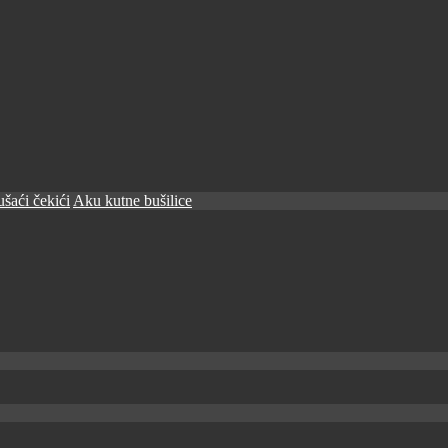
šaći čekići
Aku kutne bušilice