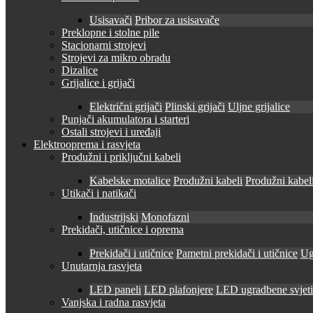
Usisavači
Pribor za usisavače
Preklopne i stolne pile
Stacionarni strojevi
Strojevi za mikro obradu
Dizalice
Grijalice i grijači
Električni grijači
Plinski grijači
Uljne grijalice
Punjači akumulatora i starteri
Ostali strojevi i uređaji
Elektrooprema i rasvjeta
Produžni i priključni kabeli
Kabelske motalice
Produžni kabeli
Produžni kabeli
Utikači i natikači
Industrijski
Monofazni
Prekidači, utičnice i oprema
Prekidači i utičnice
Pametni prekidači i utičnice
Ug
Unutarnja rasvjeta
LED paneli
LED plafonjere
LED ugradbene svjetil
Vanjska i radna rasvjeta