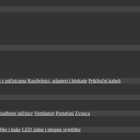
 s utičnicama
Razdjelnici, adapteri i blokade
Priključni kabeli
radbene utičnice
Ventilatori
Portafoni
Zvonca
jke i trake
LED zidne i stropne svjetiljke