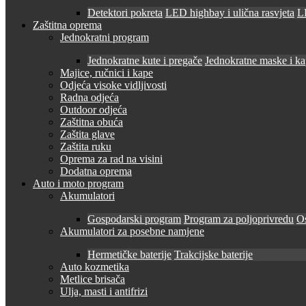
Detektori pokreta
LED highbay i ulična rasvjeta
LE
Zaštitna oprema
Jednokratni program
Jednokratne kute i pregače
Jednokratne maske i k
Majice, ručnici i kape
Odjeća visoke vidljivosti
Radna odjeća
Outdoor odjeća
Zaštitna obuća
Zaštita glave
Zaštita ruku
Oprema za rad na visini
Dodatna oprema
Auto i moto program
Akumulatori
Gospodarski program
Program za poljoprivredu
O
Akumulatori za posebne namjene
Hermetičke baterije
Trakcijske baterije
Auto kozmetika
Metlice brisača
Ulja, masti i antifrizi