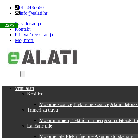
Skip
Skip
01 5606 660
to
to
info@ealati.hr
navigation
content
Naša lokacija
-22%
-22%
-22%
-22%
-22%
Kontakt
Prijava / registracija
Moj profil
Vrtni alati
Kosilice
Motorne kosilice
Električne kosilice
Akumulatorske
Trimeri za travu
Motorni trimeri
Električni trimeri
Akumulatorski tr
Lančane pile
Motorne pile
Električne pile
Akumulatorske pile