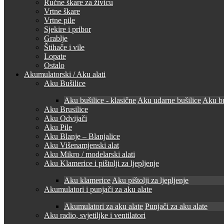
Ručne škare za živicu
Vrtne škare
Vrtne pile
Sjekire i pribor
Grablje
Štihače i vile
Lopate
Ostalo
Akumulatorski / Aku alati
Aku Bušilice
Aku bušilice - klasične
Aku udarne bušilice
Aku bu
Aku Brusilice
Aku Odvijači
Aku Pile
Aku Blanje – Blanjalice
Aku Višenamjenski alat
Aku Mikro / modelarski alati
Aku Klamerice i pištolji za ljepljenje
Aku klamerice
Aku pištolji za ljepljenje
Akumulatori i punjači za aku alate
Akumulatori za aku alate
Punjači za aku alate
Aku radio, svjetiljke i ventilatori