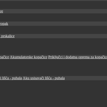
re
ropak
 prskalice
pačice
Akumulatorske kopačice
Priključci i dodatna oprema za kopačic
i lišća - puhala
Aku usisavači lišća - puhala