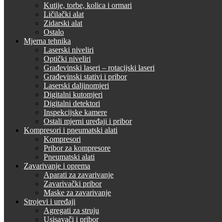
Kutije, torbe, kolica i ormari
Ličilački alat
Zidarski alat
Ostalo
Mjerna tehnika
Laserski niveliri
Optički niveliri
Građevinski laseri – rotacijski laseri
Građevinski stativi i pribor
Laserski daljinomjeri
Digitalni kutomjeri
Digitalni detektori
Inspekcijske kamere
Ostali mjerni uređaji i pribor
Kompresori i pneumatski alati
Kompresori
Pribor za kompresore
Pneumatski alati
Zavarivanje i oprema
Aparati za zavarivanje
Zavarivački pribor
Maske za zavarivanje
Strojevi i uređaji
Agregati za struju
Usisavači i pribor