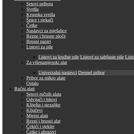
Setovi pribora
Svrdla
Krunska svrdla
Špice i sjekači
Četke
Nastavci za mješalice
Rezne i brusne ploče
Brusni papiri
Listovi za pile
Listovi za kružne pile
Listovi za sabljaste pile
Listo
Za višenamjenski alat
Univerzalni nastavci
Dremel pribor
Pribor za mikro alate
Ostalo
Ručni alati
Setovi ručnih alata
Odvijači i bitovi
Kliješta i stezaljke
Ključevi
Mjerni alati
Rezni i brusni alat
Čekići i sjekire
Četke i abrazivi