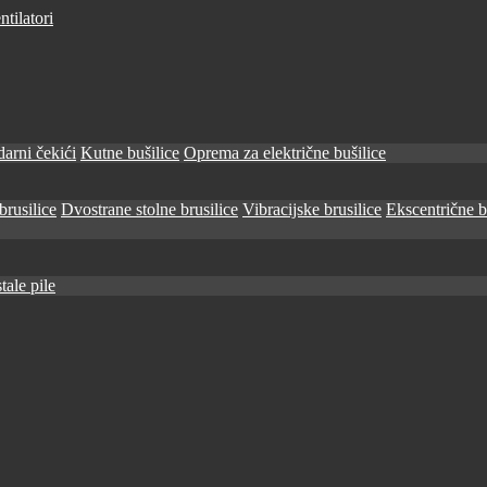
tilatori
arni čekići
Kutne bušilice
Oprema za električne bušilice
brusilice
Dvostrane stolne brusilice
Vibracijske brusilice
Ekscentrične b
tale pile