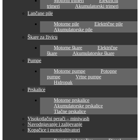
Motorni trimeri
Električni
trimeri
Akumulatorski trimeri
Lančane pile
Motorne pile
Električne pile
Akumulatorske pile
Škare za živicu
Motorne škare
Električne
škare
Akumulatorske škare
Pumpe
Motorne pumpe
Potopne
pumpe
Vrtne pumpe
Hidropak
Prskalice
Motorne prskalice
Akumulatorske prskalice
Tlačne prskalice
Visokotlačni perači – miniwash
Navodnjavanje i zalijevanje
Kopačice i motokultivatori