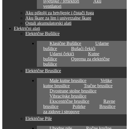
svjetiljke / reflektori
Aku
ventilatori
Aku pištolji za brtvljenje i čistači fuga
Aku škare za lim i univerzalne škare
Ostali akumulatorski alati
Električni alati
Električne Bušilice
Klasične Bušilice
Udarne
bušilice
Bušaći čekići
Udarni čekići
Kutne
bušilice
Oprema za električne
bušilice
Električne Brusilice
Male kutne brusilice
Velike
kutne brusilice
Tračne brusilice
Dvostrane stolne brusilice
Vibracijske brusilice
Ekscentrične brusilice
Ravne
brusilice
Polirke
Brusilice
za zidove i stropove
Električne Pile
Ubodne pile
Ručne kružne