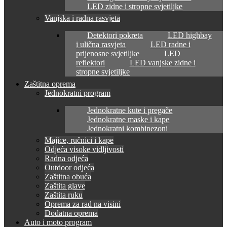
LED zidne i stropne svjetiljke
Vanjska i radna rasvjeta
Detektori pokreta
LED highbay
i ulična rasvjeta
LED radne i
prijenosne svjetiljke
LED
reflektori
LED vanjske zidne i
stropne svjetiljke
Zaštitna oprema
Jednokratni program
Jednokratne kute i pregače
Jednokratne maske i kape
Jednokratni kombinezoni
Majice, ručnici i kape
Odjeća visoke vidljivosti
Radna odjeća
Outdoor odjeća
Zaštitna obuća
Zaštita glave
Zaštita ruku
Oprema za rad na visini
Dodatna oprema
Auto i moto program