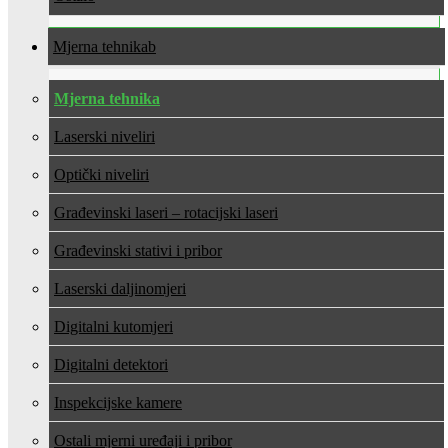
Mjerna tehnika
Mjerna tehnika
Laserski niveliri
Optički niveliri
Građevinski laseri – rotacijski laseri
Građevinski stativi i pribor
Laserski daljinomjeri
Digitalni kutomjeri
Digitalni detektori
Inspekcijske kamere
Ostali mjerni uređaji i pribor