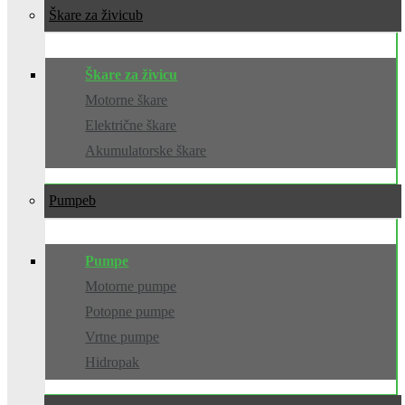
Škare za živicu
Škare za živicu
Motorne škare
Električne škare
Akumulatorske škare
Pumpe
Pumpe
Motorne pumpe
Potopne pumpe
Vrtne pumpe
Hidropak