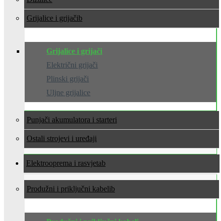
Grijalice i grijači
Grijalice i grijači
Električni grijači
Plinski grijači
Uljne grijalice
Punjači akumulatora i starteri
Ostali strojevi i uređaji
Elektrooprema i rasvjeta
Produžni i priključni kabeli