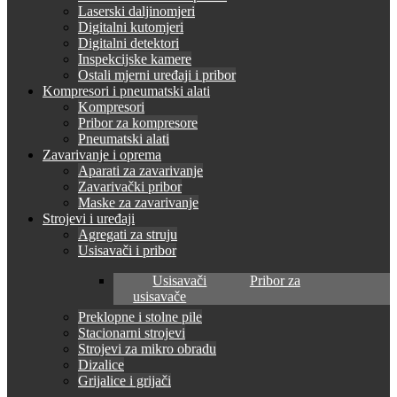
Laserski daljinomjeri
Digitalni kutomjeri
Digitalni detektori
Inspekcijske kamere
Ostali mjerni uređaji i pribor
Kompresori i pneumatski alati
Kompresori
Pribor za kompresore
Pneumatski alati
Zavarivanje i oprema
Aparati za zavarivanje
Zavarivački pribor
Maske za zavarivanje
Strojevi i uređaji
Agregati za struju
Usisavači i pribor
Usisavači
Pribor za
usisavače
Preklopne i stolne pile
Stacionarni strojevi
Strojevi za mikro obradu
Dizalice
Grijalice i grijači