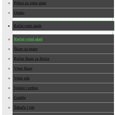
Pribor za vrtne alate
Ostalo
Ručni vrtni alati
Ručni vrtni alati
Škare za grane
Ručne škare za živicu
Vrtne škare
Vrtne pile
Sjekire i pribor
Grablje
Štihače i vile