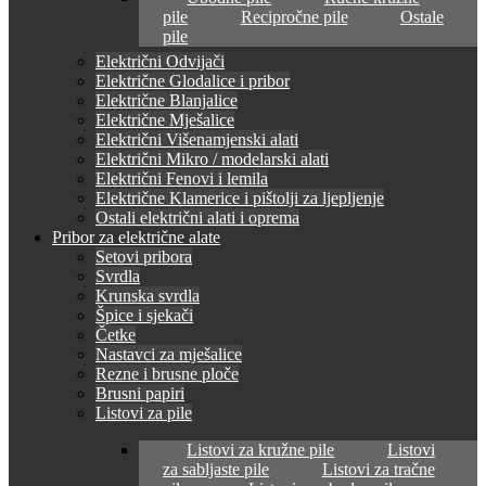
pile
Recipročne pile
Ostale
pile
Električni Odvijači
Električne Glodalice i pribor
Električne Blanjalice
Električne Mješalice
Električni Višenamjenski alati
Električni Mikro / modelarski alati
Električni Fenovi i lemila
Električne Klamerice i pištolji za ljepljenje
Ostali električni alati i oprema
Pribor za električne alate
Setovi pribora
Svrdla
Krunska svrdla
Špice i sjekači
Četke
Nastavci za mješalice
Rezne i brusne ploče
Brusni papiri
Listovi za pile
Listovi za kružne pile
Listovi
za sabljaste pile
Listovi za tračne