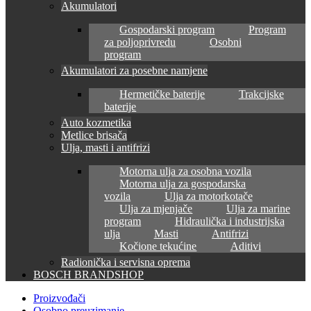
Akumulatori
Gospodarski program
Program
za poljoprivredu
Osobni
program
Akumulatori za posebne namjene
Hermetičke baterije
Trakcijske
baterije
Auto kozmetika
Metlice brisača
Ulja, masti i antifrizi
Motorna ulja za osobna vozila
Motorna ulja za gospodarska
vozila
Ulja za motorkotače
Ulja za mjenjače
Ulja za marine
program
Hidraulička i industrijska
ulja
Masti
Antifrizi
Kočione tekućine
Aditivi
Radionička i servisna oprema
BOSCH BRANDSHOP
Proizvođači
Osobno preuzimanje