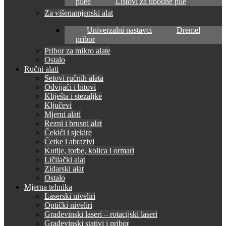
pilee
Listovi za ubodne pile
Za višenamjenski alat
Univerzalni nastavci
Dremel
pribor
Pribor za mikro alate
Ostalo
Ručni alati
Setovi ručnih alata
Odvijači i bitovi
Kliješta i stezaljke
Ključevi
Mjerni alati
Rezni i brusni alat
Čekići i sjekire
Četke i abrazivi
Kutije, torbe, kolica i ormari
Ličilački alat
Zidarski alat
Ostalo
Mjerna tehnika
Laserski niveliri
Optički niveliri
Građevinski laseri – rotacijski laseri
Građevinski stativi i pribor