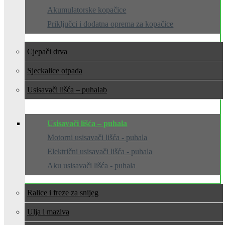
Akumulatorske kopačice
Priključci i dodatna oprema za kopačice
Cjepači drva
Sjeckalice otpada
Usisavači lišća – puhala
Usisavači lišća – puhala
Motorni usisavači lišća - puhala
Električni usisavači lišća - puhala
Aku usisavači lišća - puhala
Ralice i freze za snijeg
Ulja i maziva