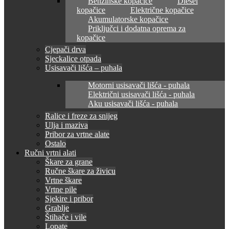
Benzinske kopačice
Diesel
kopačice
Električne kopačice
Akumulatorske kopačice
Priključci i dodatna oprema za
kopačice
Cjepači drva
Sjeckalice otpada
Usisavači lišća – puhala
Motorni usisavači lišća - puhala
Električni usisavači lišća - puhala
Aku usisavači lišća - puhala
Ralice i freze za snijeg
Ulja i maziva
Pribor za vrtne alate
Ostalo
Ručni vrtni alati
Škare za grane
Ručne škare za živicu
Vrtne škare
Vrtne pile
Sjekire i pribor
Grablje
Štihače i vile
Lopate