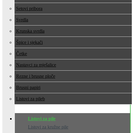
Setovi pribora
Svrdla
Krunska svrdla
Špice i sjekači
Četke
Nastavci za mješalice
Rezne i brusne ploče
Brusni papiri
Listovi za pile
Listovi za pile
Listovi za kružne pile