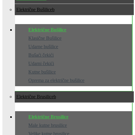
Električne Bušilice
Električne Bušilice
Klasične Bušilice
Udarne bušilice
Bušaći čekići
Udarni čekići
Kutne bušilice
Oprema za električne bušilice
Električne Brusilice
Električne Brusilice
Male kutne brusilice
Velike kutne brusilice