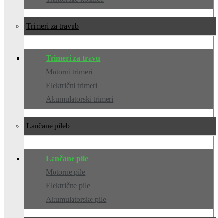
Trimeri za travu
Trimeri za travu
Motorni trimeri
Električni trimeri
Akumulatorski trimeri
Lančane pile
Lančane pile
Motorne pile
Električne pile
Akumulatorske pile