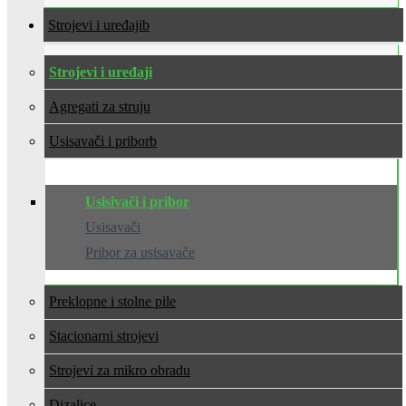
Strojevi i uređaji
Strojevi i uređaji
Agregati za struju
Usisavači i pribor
Usisivači i pribor
Usisavači
Pribor za usisavače
Preklopne i stolne pile
Stacionarni strojevi
Strojevi za mikro obradu
Dizalice