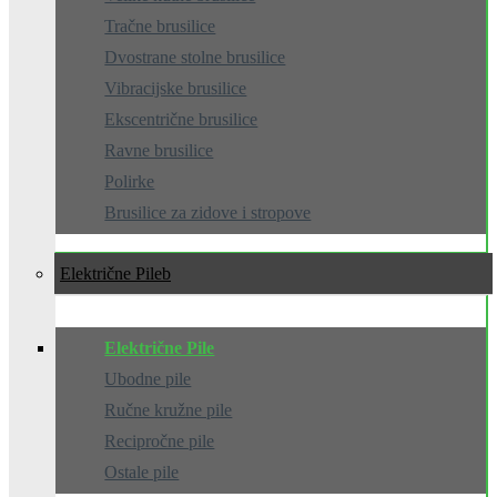
Tračne brusilice
Dvostrane stolne brusilice
Vibracijske brusilice
Ekscentrične brusilice
Ravne brusilice
Polirke
Brusilice za zidove i stropove
Električne Pile
Električne Pile
Ubodne pile
Ručne kružne pile
Recipročne pile
Ostale pile