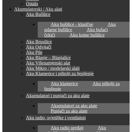
Ostalo
Akumulatorski / Aku alati
Aku Bušilice
Aku bušilice - klasične
Aku
udarne bušilice
Aku bušaći
čekići
Aku kutne bušilice
Aku Brusilice
Aku Odvijači
Aku Pile
Aku Blanje – Blanjalice
Aku Višenamjenski alat
Aku Mikro / modelarski alati
Aku Klamerice i pištolji za ljepljenje
Aku klamerice
Aku pištolji za
ljepljenje
Akumulatori i punjači za aku alate
Akumulatori za aku alate
Punjači za aku alate
Aku radio, svjetiljke i ventilatori
Aku radio uređaji
Aku