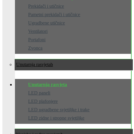
Prekidači i utičnice
Pametni prekidači i utičnice
Ugradbene utičnice
Ventilatori
Portafoni
Zvonca
Unutarnja rasvjeta
Unutarnja rasvjeta
LED paneli
LED plafonjere
LED ugradbene svjetiljke i trake
LED zidne i stropne svjetiljke