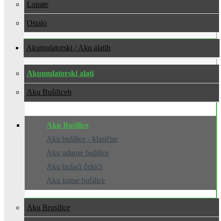
Lopate
Ostalo
Akumulatorski / Aku alati
Akumulatorski alati
Aku Bušilice
Aku Bušilice
Aku bušilice - klasične
Aku udarne bušilice
Aku bušaći čekići
Aku kutne bušilice
Aku Brusilice