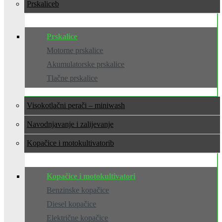
Prskalice
Prskalice
Motorne prskalice
Akumulatorske prskalice
Tlačne prskalice
Visokotlačni perači – miniwash
Navodnjavanje i zalijevanje
Kopačice i motokultivatori
Kopačice i motokultivatori
Benzinske kopačice
Diesel kopačice
Električne kopačice