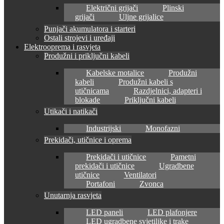
Električni grijači
Plinski
grijači
Uljne grijalice
Punjači akumulatora i starteri
Ostali strojevi i uređaji
Elektrooprema i rasvjeta
Produžni i priključni kabeli
Kabelske motalice
Produžni
kabeli
Produžni kabeli s
utičnicama
Razdjelnici, adapteri i
blokade
Priključni kabeli
Utikači i natikači
Industrijski
Monofazni
Prekidači, utičnice i oprema
Prekidači i utičnice
Pametni
prekidači i utičnice
Ugradbene
utičnice
Ventilatori
Portafoni
Zvonca
Unutarnja rasvjeta
LED paneli
LED plafonjere
LED ugradbene svjetiljke i trake