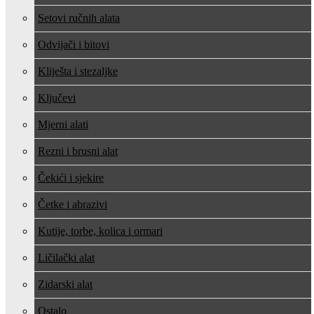
Setovi ručnih alata
Odvijači i bitovi
Kliješta i stezaljke
Ključevi
Mjerni alati
Rezni i brusni alat
Čekići i sjekire
Četke i abrazivi
Kutije, torbe, kolica i ormari
Ličilački alat
Zidarski alat
Ostalo