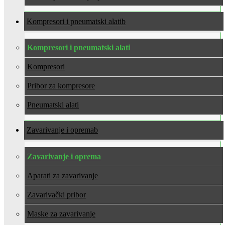
Kompresori i pneumatski alati
Kompresori i pneumatski alati
Kompresori
Pribor za kompresore
Pneumatski alati
Zavarivanje i oprema
Zavarivanje i oprema
Aparati za zavarivanje
Zavarivački pribor
Maske za zavarivanje