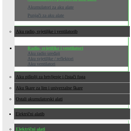
Akumulatori za aku alate
Punjači za aku alate
Aku radio, svjetiljke i ventilatori
Radio, svjetiljke i ventilatori
Aku radio uređaji
Aku svjetiljke / reflektori
Aku ventilatori
Aku pištolji za brtvljenje i čistači fuga
Aku škare za lim i univerzalne škare
Ostali akumulatorski alati
Električni alati
Električni alati