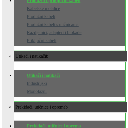
Produžni i priključni kabeli
Kabelske motalice
Produžni kabeli
Produžni kabeli s utičnicama
Razdjelnici, adapteri i blokade
Priključni kabeli
Utikači i natikači
Utikači i natikači
Industrijski
Monofazni
Prekidači, utičnice i oprema
Prekidači, utičnice i oprema