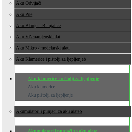
Aku Odvijači
Aku Pile
Aku Blanje – Blanjalice
Aku Višenamjenski alat
Aku Mikro / modelarski alati
Aku Klamerice i pištolji za ljepljenje
Aku klamerice i pištolji za ljepljenje
Aku klamerice
Aku pištolji za ljepljenje
Akumulatori i punjači za aku alate
Akumulatori i punjači za aku alate