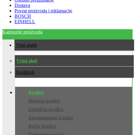
Dostava
Povrat proizvoda i reklamacije
BOSCH
EINHELL
Kategorije proizvoda
Vrtni alati
Vrtni alati
Kosilice
Kosilice
Motorne kosilice
Električne kosilice
Akumulatorske kosilice
Ručne kosilice
Traktorske kosilice