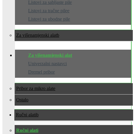
Listovi za sabljaste pile
Listovi za tračne pilee
Listovi za ubodne pile
Za višenamjenski alat
Za višenamjenski alat
Univerzalni nastavci
Dremel pribor
Pribor za mikro alate
Ostalo
Ručni alati
Ručni alati