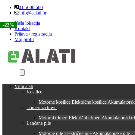
Skip
Skip
01 5606 660
to
to
info@ealati.hr
navigation
content
Naša lokacija
-22%
-19%
-40%
-22%
-22%
Kontakt
Prijava / registracija
Moj profil
Vrtni alati
Kosilice
Motorne kosilice
Električne kosilice
Akumulatorske
Trimeri za travu
Motorni trimeri
Električni trimeri
Akumulatorski tr
Lančane pile
Motorne pile
Električne pile
Akumulatorske pile