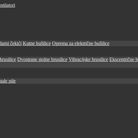
tilatori
arni čekići
Kutne bušilice
Oprema za električne bušilice
brusilice
Dvostrane stolne brusilice
Vibracijske brusilice
Ekscentrične b
tale pile