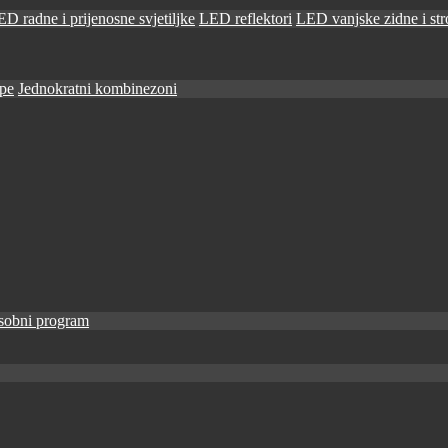
D radne i prijenosne svjetiljke
LED reflektori
LED vanjske zidne i stro
ape
Jednokratni kombinezoni
sobni program