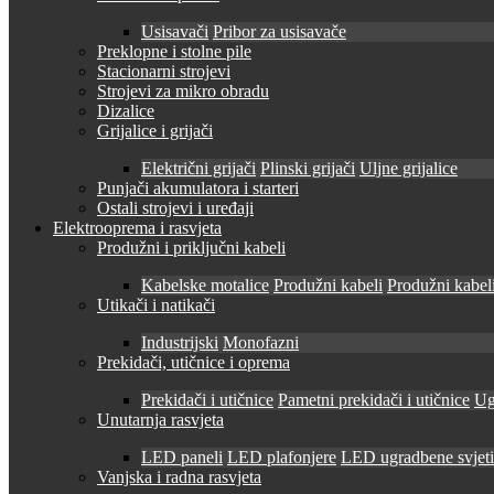
Usisavači
Pribor za usisavače
Preklopne i stolne pile
Stacionarni strojevi
Strojevi za mikro obradu
Dizalice
Grijalice i grijači
Električni grijači
Plinski grijači
Uljne grijalice
Punjači akumulatora i starteri
Ostali strojevi i uređaji
Elektrooprema i rasvjeta
Produžni i priključni kabeli
Kabelske motalice
Produžni kabeli
Produžni kabeli
Utikači i natikači
Industrijski
Monofazni
Prekidači, utičnice i oprema
Prekidači i utičnice
Pametni prekidači i utičnice
Ug
Unutarnja rasvjeta
LED paneli
LED plafonjere
LED ugradbene svjetil
Vanjska i radna rasvjeta