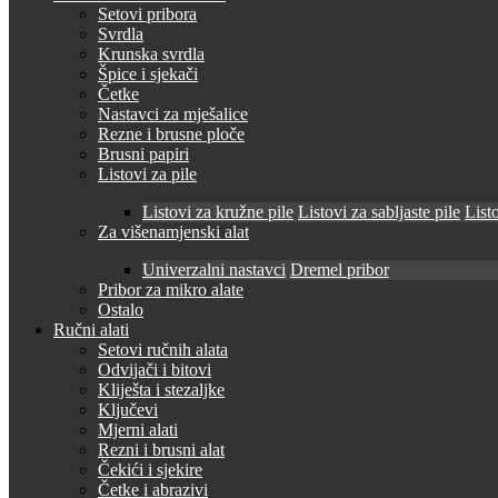
Setovi pribora
Svrdla
Krunska svrdla
Špice i sjekači
Četke
Nastavci za mješalice
Rezne i brusne ploče
Brusni papiri
Listovi za pile
Listovi za kružne pile
Listovi za sabljaste pile
Listo
Za višenamjenski alat
Univerzalni nastavci
Dremel pribor
Pribor za mikro alate
Ostalo
Ručni alati
Setovi ručnih alata
Odvijači i bitovi
Kliješta i stezaljke
Ključevi
Mjerni alati
Rezni i brusni alat
Čekići i sjekire
Četke i abrazivi