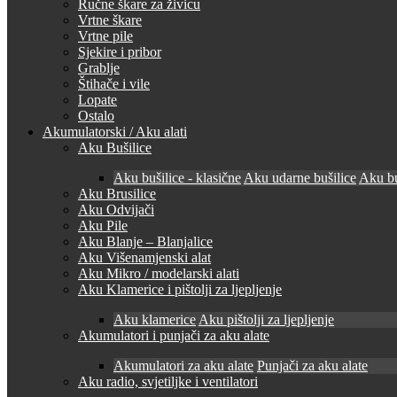
Ručne škare za živicu
Vrtne škare
Vrtne pile
Sjekire i pribor
Grablje
Štihače i vile
Lopate
Ostalo
Akumulatorski / Aku alati
Aku Bušilice
Aku bušilice - klasične
Aku udarne bušilice
Aku bu
Aku Brusilice
Aku Odvijači
Aku Pile
Aku Blanje – Blanjalice
Aku Višenamjenski alat
Aku Mikro / modelarski alati
Aku Klamerice i pištolji za ljepljenje
Aku klamerice
Aku pištolji za ljepljenje
Akumulatori i punjači za aku alate
Akumulatori za aku alate
Punjači za aku alate
Aku radio, svjetiljke i ventilatori