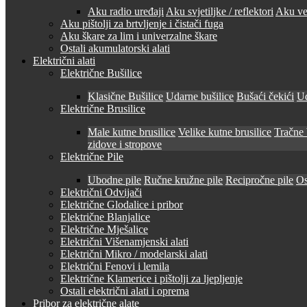
Aku radio uređaji
Aku svjetiljke / reflektori
Aku ven
Aku pištolji za brtvljenje i čistači fuga
Aku škare za lim i univerzalne škare
Ostali akumulatorski alati
Električni alati
Električne Bušilice
Klasične Bušilice
Udarne bušilice
Bušaći čekići
Ud
Električne Brusilice
Male kutne brusilice
Velike kutne brusilice
Tračne 
zidove i stropove
Električne Pile
Ubodne pile
Ručne kružne pile
Recipročne pile
Os
Električni Odvijači
Električne Glodalice i pribor
Električne Blanjalice
Električne Mješalice
Električni Višenamjenski alati
Električni Mikro / modelarski alati
Električni Fenovi i lemila
Električne Klamerice i pištolji za ljepljenje
Ostali električni alati i oprema
Pribor za električne alate