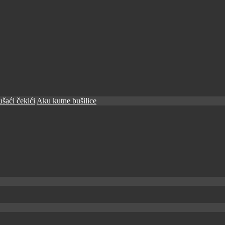
šaći čekići
Aku kutne bušilice