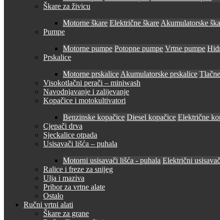
Škare za živicu
Motorne škare
Električne škare
Akumulatorske ška
Pumpe
Motorne pumpe
Potopne pumpe
Vrtne pumpe
Hid
Prskalice
Motorne prskalice
Akumulatorske prskalice
Tlačne
Visokotlačni perači – miniwash
Navodnjavanje i zalijevanje
Kopačice i motokultivatori
Benzinske kopačice
Diesel kopačice
Električne ko
Cjepači drva
Sjeckalice otpada
Usisavači lišća – puhala
Motorni usisavači lišća - puhala
Električni usisavač
Ralice i freze za snijeg
Ulja i maziva
Pribor za vrtne alate
Ostalo
Ručni vrtni alati
Škare za grane