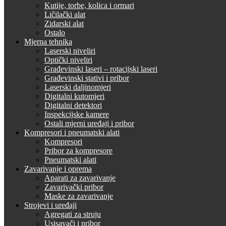
Kutije, torbe, kolica i ormari
Ličilački alat
Zidarski alat
Ostalo
Mjerna tehnika
Laserski niveliri
Optički niveliri
Građevinski laseri – rotacijski laseri
Građevinski stativi i pribor
Laserski daljinomjeri
Digitalni kutomjeri
Digitalni detektori
Inspekcijske kamere
Ostali mjerni uređaji i pribor
Kompresori i pneumatski alati
Kompresori
Pribor za kompresore
Pneumatski alati
Zavarivanje i oprema
Aparati za zavarivanje
Zavarivački pribor
Maske za zavarivanje
Strojevi i uređaji
Agregati za struju
Usisavači i pribor