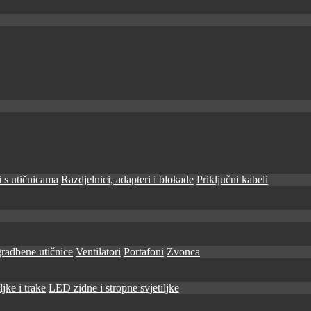
 s utičnicama
Razdjelnici, adapteri i blokade
Priključni kabeli
radbene utičnice
Ventilatori
Portafoni
Zvonca
jke i trake
LED zidne i stropne svjetiljke