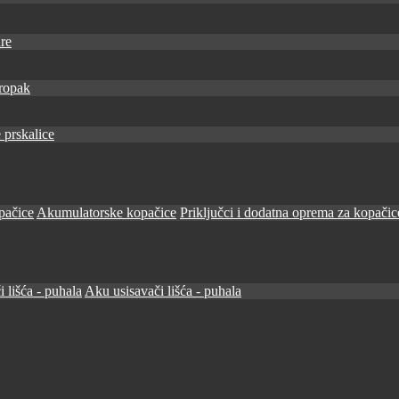
re
ropak
 prskalice
pačice
Akumulatorske kopačice
Priključci i dodatna oprema za kopačic
i lišća - puhala
Aku usisavači lišća - puhala