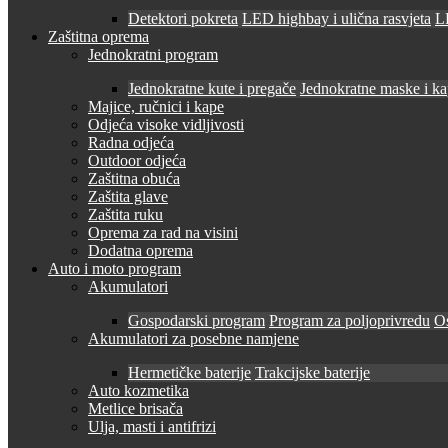
Detektori pokreta
LED highbay i ulična rasvjeta
LE
Zaštitna oprema
Jednokratni program
Jednokratne kute i pregače
Jednokratne maske i k
Majice, ručnici i kape
Odjeća visoke vidljivosti
Radna odjeća
Outdoor odjeća
Zaštitna obuća
Zaštita glave
Zaštita ruku
Oprema za rad na visini
Dodatna oprema
Auto i moto program
Akumulatori
Gospodarski program
Program za poljoprivredu
O
Akumulatori za posebne namjene
Hermetičke baterije
Trakcijske baterije
Auto kozmetika
Metlice brisača
Ulja, masti i antifrizi