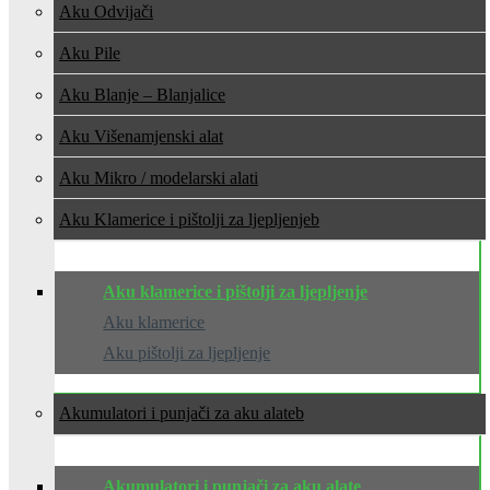
Aku Odvijači
Aku Pile
Aku Blanje – Blanjalice
Aku Višenamjenski alat
Aku Mikro / modelarski alati
Aku Klamerice i pištolji za ljepljenje
Aku klamerice i pištolji za ljepljenje
Aku klamerice
Aku pištolji za ljepljenje
Akumulatori i punjači za aku alate
Akumulatori i punjači za aku alate