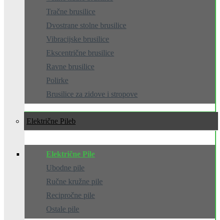
Tračne brusilice
Dvostrane stolne brusilice
Vibracijske brusilice
Ekscentrične brusilice
Ravne brusilice
Polirke
Brusilice za zidove i stropove
Električne Pile
Električne Pile
Ubodne pile
Ručne kružne pile
Recipročne pile
Ostale pile