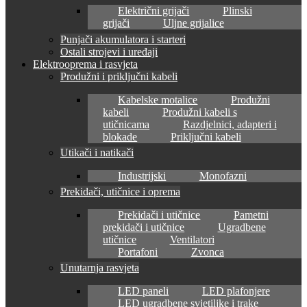
Električni grijači
Plinski
grijači
Uljne grijalice
Punjači akumulatora i starteri
Ostali strojevi i uređaji
Elektrooprema i rasvjeta
Produžni i priključni kabeli
Kabelske motalice
Produžni
kabeli
Produžni kabeli s
utičnicama
Razdjelnici, adapteri i
blokade
Priključni kabeli
Utikači i natikači
Industrijski
Monofazni
Prekidači, utičnice i oprema
Prekidači i utičnice
Pametni
prekidači i utičnice
Ugradbene
utičnice
Ventilatori
Portafoni
Zvonca
Unutarnja rasvjeta
LED paneli
LED plafonjere
LED ugradbene svjetiljke i trake