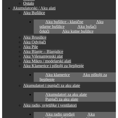
Ostalo
Akumulatorski / Aku alati
Aku Bušilice
Aku bušilice - klasične
Aku
udarne bušilice
Aku bušaći
čekići
Aku kutne bušilice
Aku Brusilice
Aku Odvijači
Aku Pile
Aku Blanje – Blanjalice
Aku Višenamjenski alat
Aku Mikro / modelarski alati
Aku Klamerice i pištolji za ljepljenje
Aku klamerice
Aku pištolji za
ljepljenje
Akumulatori i punjači za aku alate
Akumulatori za aku alate
Punjači za aku alate
Aku radio, svjetiljke i ventilatori
Aku radio uređaji
Aku