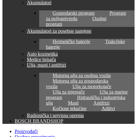
Akumulatori
Gospodarski program
Program
za poljoprivredu
Osobni
program
Akumulatori za posebne namjene
Hermetičke baterije
Trakcijske
baterije
Auto kozmetika
Metlice brisača
Ulja, masti i antifrizi
Motorna ulja za osobna vozila
Motorna ulja za gospodarska
vozila
Ulja za motorkotače
Ulja za mjenjače
Ulja za marine
program
Hidraulička i industrijska
ulja
Masti
Antifrizi
Kočione tekućine
Aditivi
Radionička i servisna oprema
BOSCH BRANDSHOP
Proizvođači
Osobno preuzimanje