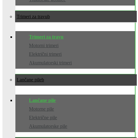
Trimeri za travu
Trimeri za travu
Motorni trimeri
Električni trimeri
Akumulatorski trimeri
Lančane pile
Lančane pile
Motorne pile
Električne pile
Akumulatorske pile