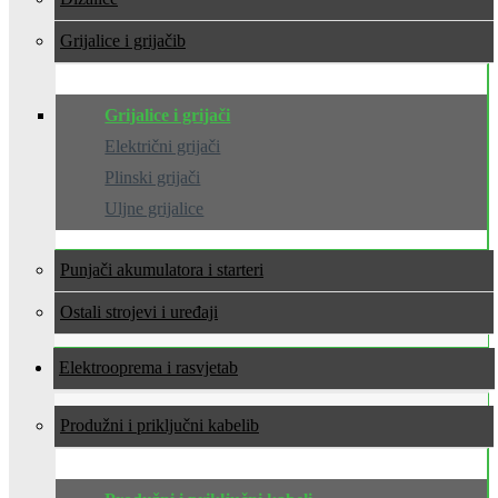
Grijalice i grijači
Grijalice i grijači
Električni grijači
Plinski grijači
Uljne grijalice
Punjači akumulatora i starteri
Ostali strojevi i uređaji
Elektrooprema i rasvjeta
Produžni i priključni kabeli