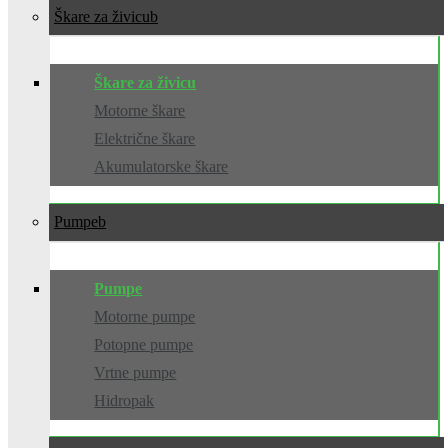
Škare za živicu
Škare za živicu
Motorne škare
Električne škare
Akumulatorske škare
Pumpe
Pumpe
Motorne pumpe
Potopne pumpe
Vrtne pumpe
Hidropak