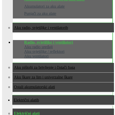
Akumulatori za aku alate
Punjači za aku alate
Aku radio, svjetiljke i ventilatori
Radio, svjetiljke i ventilatori
Aku radio uređaji
Aku svjetiljke / reflektori
Aku ventilatori
Aku pištolji za brtvljenje i čistači fuga
Aku škare za lim i univerzalne škare
Ostali akumulatorski alati
Električni alati
Električni alati