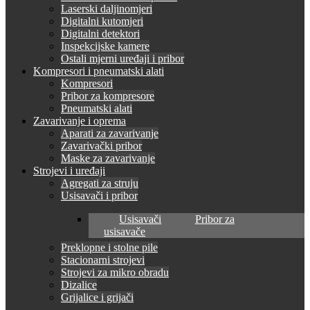
Laserski daljinomjeri
Digitalni kutomjeri
Digitalni detektori
Inspekcijske kamere
Ostali mjerni uređaji i pribor
Kompresori i pneumatski alati
Kompresori
Pribor za kompresore
Pneumatski alati
Zavarivanje i oprema
Aparati za zavarivanje
Zavarivački pribor
Maske za zavarivanje
Strojevi i uređaji
Agregati za struju
Usisavači i pribor
Usisavači
Pribor za
usisavače
Preklopne i stolne pile
Stacionarni strojevi
Strojevi za mikro obradu
Dizalice
Grijalice i grijači