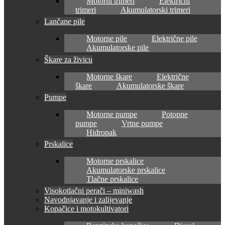
Motorni trimeri
Električni
trimeri
Akumulatorski trimeri
Lančane pile
Motorne pile
Električne pile
Akumulatorske pile
Škare za živicu
Motorne škare
Električne
škare
Akumulatorske škare
Pumpe
Motorne pumpe
Potopne
pumpe
Vrtne pumpe
Hidropak
Prskalice
Motorne prskalice
Akumulatorske prskalice
Tlačne prskalice
Visokotlačni perači – miniwash
Navodnjavanje i zalijevanje
Kopačice i motokultivatori