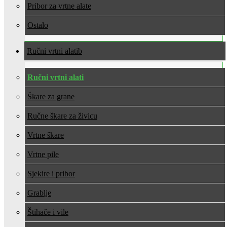
Pribor za vrtne alate
Ostalo
Ručni vrtni alati
Ručni vrtni alati
Škare za grane
Ručne škare za živicu
Vrtne škare
Vrtne pile
Sjekire i pribor
Grablje
Štihače i vile