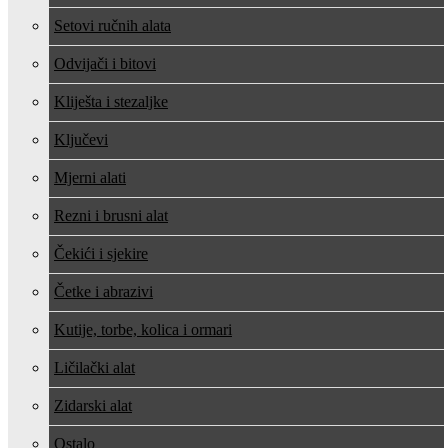
Setovi ručnih alata
Odvijači i bitovi
Kliješta i stezaljke
Ključevi
Mjerni alati
Rezni i brusni alat
Čekići i sjekire
Četke i abrazivi
Kutije, torbe, kolica i ormari
Ličilački alat
Zidarski alat
Ostalo