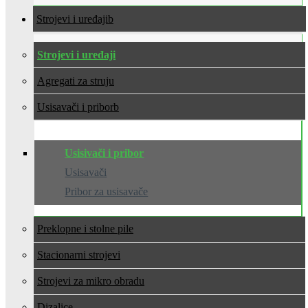
Strojevi i uređaji
Strojevi i uređaji
Agregati za struju
Usisavači i pribor
Usisivači i pribor
Usisavači
Pribor za usisavače
Preklopne i stolne pile
Stacionarni strojevi
Strojevi za mikro obradu
Dizalice