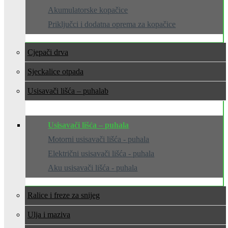
Akumulatorske kopačice
Priključci i dodatna oprema za kopačice
Cjepači drva
Sjeckalice otpada
Usisavači lišća – puhala
Usisavači lišća – puhala
Motorni usisavači lišća - puhala
Električni usisavači lišća - puhala
Aku usisavači lišća - puhala
Ralice i freze za snijeg
Ulja i maziva