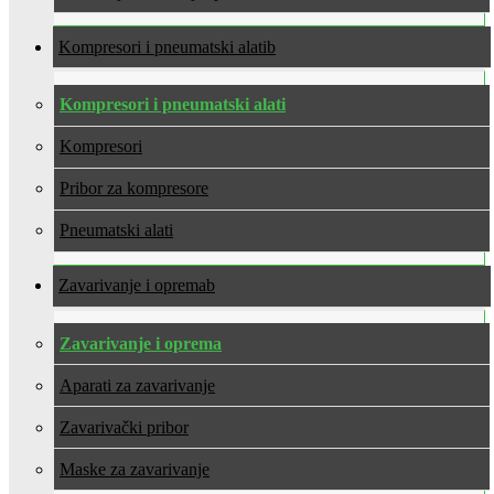
Kompresori i pneumatski alati
Kompresori i pneumatski alati
Kompresori
Pribor za kompresore
Pneumatski alati
Zavarivanje i oprema
Zavarivanje i oprema
Aparati za zavarivanje
Zavarivački pribor
Maske za zavarivanje