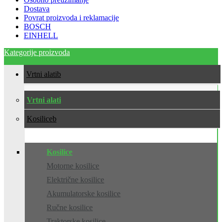
Dostava
Povrat proizvoda i reklamacije
BOSCH
EINHELL
Kategorije proizvoda
Vrtni alati
Vrtni alati
Kosilice
Kosilice
Motorne kosilice
Električne kosilice
Akumulatorske kosilice
Ručne kosilice
Traktorske kosilice