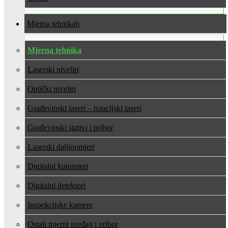
Mjerna tehnika
Mjerna tehnika
Laserski niveliri
Optički niveliri
Građevinski laseri – rotacijski laseri
Građevinski stativi i pribor
Laserski daljinomjeri
Digitalni kutomjeri
Digitalni detektori
Inspekcijske kamere
Ostali mjerni uređaji i pribor