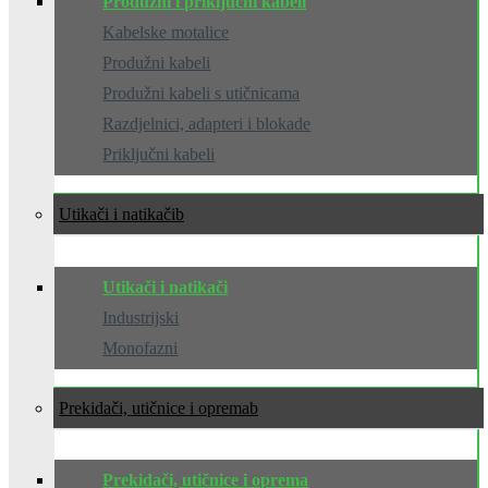
Produžni i priključni kabeli
Kabelske motalice
Produžni kabeli
Produžni kabeli s utičnicama
Razdjelnici, adapteri i blokade
Priključni kabeli
Utikači i natikači
Utikači i natikači
Industrijski
Monofazni
Prekidači, utičnice i oprema
Prekidači, utičnice i oprema