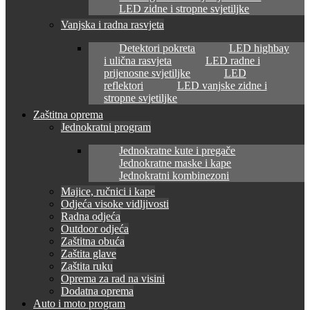
LED zidne i stropne svjetiljke
Vanjska i radna rasvjeta
Detektori pokreta
LED highbay
i ulična rasvjeta
LED radne i
prijenosne svjetiljke
LED
reflektori
LED vanjske zidne i
stropne svjetiljke
Zaštitna oprema
Jednokratni program
Jednokratne kute i pregače
Jednokratne maske i kape
Jednokratni kombinezoni
Majice, ručnici i kape
Odjeća visoke vidljivosti
Radna odjeća
Outdoor odjeća
Zaštitna obuća
Zaštita glave
Zaštita ruku
Oprema za rad na visini
Dodatna oprema
Auto i moto program