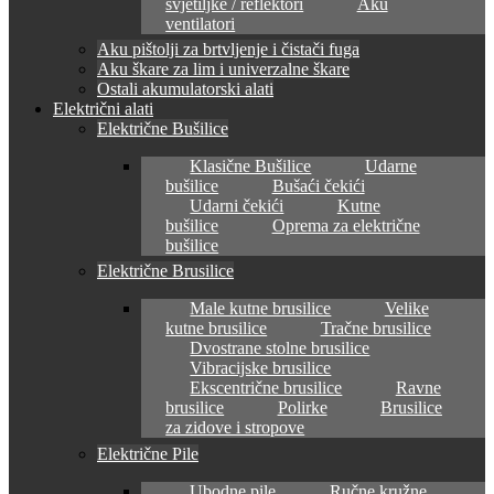
svjetiljke / reflektori
Aku
ventilatori
Aku pištolji za brtvljenje i čistači fuga
Aku škare za lim i univerzalne škare
Ostali akumulatorski alati
Električni alati
Električne Bušilice
Klasične Bušilice
Udarne
bušilice
Bušaći čekići
Udarni čekići
Kutne
bušilice
Oprema za električne
bušilice
Električne Brusilice
Male kutne brusilice
Velike
kutne brusilice
Tračne brusilice
Dvostrane stolne brusilice
Vibracijske brusilice
Ekscentrične brusilice
Ravne
brusilice
Polirke
Brusilice
za zidove i stropove
Električne Pile
Ubodne pile
Ručne kružne