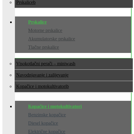
Prskalice
Prskalice
Motorne prskalice
Akumulatorske prskalice
Tlačne prskalice
Visokotlačni perači – miniwash
Navodnjavanje i zalijevanje
Kopačice i motokultivatori
Kopačice i motokultivatori
Benzinske kopačice
Diesel kopačice
Električne kopačice