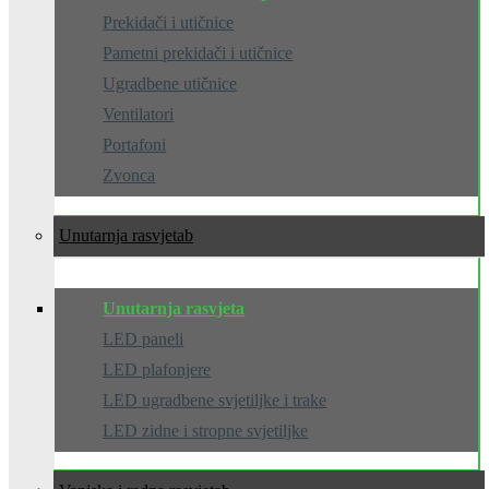
Prekidači i utičnice
Pametni prekidači i utičnice
Ugradbene utičnice
Ventilatori
Portafoni
Zvonca
Unutarnja rasvjeta
Unutarnja rasvjeta
LED paneli
LED plafonjere
LED ugradbene svjetiljke i trake
LED zidne i stropne svjetiljke