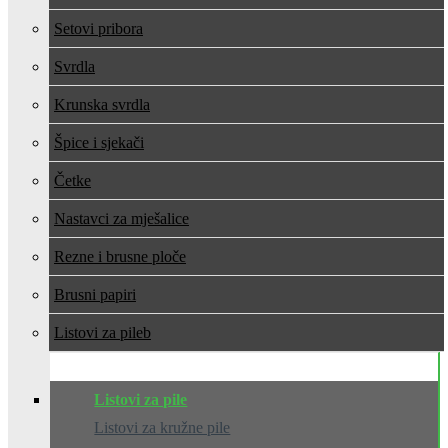
Setovi pribora
Svrdla
Krunska svrdla
Špice i sjekači
Četke
Nastavci za mješalice
Rezne i brusne ploče
Brusni papiri
Listovi za pile
Listovi za pile
Listovi za kružne pile