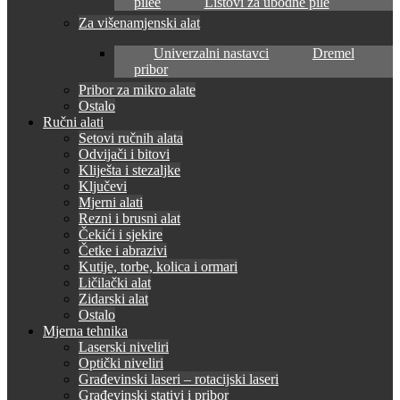
pilee
Listovi za ubodne pile
Za višenamjenski alat
Univerzalni nastavci
Dremel
pribor
Pribor za mikro alate
Ostalo
Ručni alati
Setovi ručnih alata
Odvijači i bitovi
Kliješta i stezaljke
Ključevi
Mjerni alati
Rezni i brusni alat
Čekići i sjekire
Četke i abrazivi
Kutije, torbe, kolica i ormari
Ličilački alat
Zidarski alat
Ostalo
Mjerna tehnika
Laserski niveliri
Optički niveliri
Građevinski laseri – rotacijski laseri
Građevinski stativi i pribor