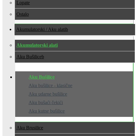
Lopate
Ostalo
Akumulatorski / Aku alati
Akumulatorski alati
Aku Bušilice
Aku Bušilice
Aku bušilice - klasične
Aku udarne bušilice
Aku bušaći čekići
Aku kutne bušilice
Aku Brusilice