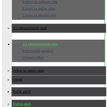
Listovi za sabljaste pile
Listovi za tračne pilee
Listovi za ubodne pile
Za višenamjenski alat
Za višenamjenski alat
Univerzalni nastavci
Dremel pribor
Pribor za mikro alate
Ostalo
Ručni alati
Ručni alati