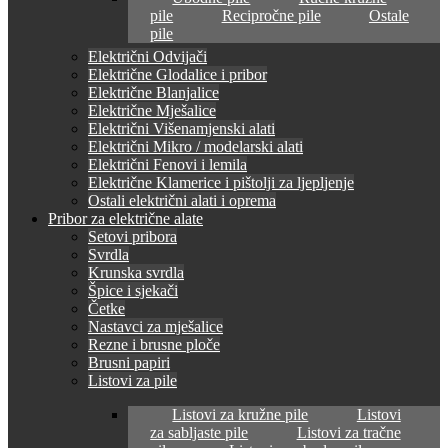
pile
Recipročne pile
Ostale
pile
Električni Odvijači
Električne Glodalice i pribor
Električne Blanjalice
Električne Mješalice
Električni Višenamjenski alati
Električni Mikro / modelarski alati
Električni Fenovi i lemila
Električne Klamerice i pištolji za ljepljenje
Ostali električni alati i oprema
Pribor za električne alate
Setovi pribora
Svrdla
Krunska svrdla
Špice i sjekači
Četke
Nastavci za mješalice
Rezne i brusne ploče
Brusni papiri
Listovi za pile
Listovi za kružne pile
Listovi
za sabljaste pile
Listovi za tračne