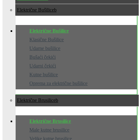
Električne Bušilice
Električne Bušilice
Klasične Bušilice
Udarne bušilice
Bušaći čekići
Udarni čekići
Kutne bušilice
Oprema za električne bušilice
Električne Brusilice
Električne Brusilice
Male kutne brusilice
Velike kutne brusilice