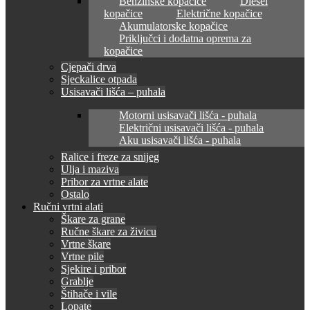
Benzinske kopačice
Diesel
kopačice
Električne kopačice
Akumulatorske kopačice
Priključci i dodatna oprema za
kopačice
Cjepači drva
Sjeckalice otpada
Usisavači lišća – puhala
Motorni usisavači lišća - puhala
Električni usisavači lišća - puhala
Aku usisavači lišća - puhala
Ralice i freze za snijeg
Ulja i maziva
Pribor za vrtne alate
Ostalo
Ručni vrtni alati
Škare za grane
Ručne škare za živicu
Vrtne škare
Vrtne pile
Sjekire i pribor
Grablje
Štihače i vile
Lopate