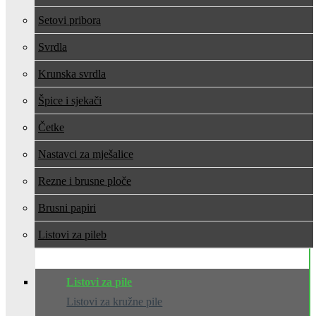
Setovi pribora
Svrdla
Krunska svrdla
Špice i sjekači
Četke
Nastavci za mješalice
Rezne i brusne ploče
Brusni papiri
Listovi za pile
Listovi za pile
Listovi za kružne pile