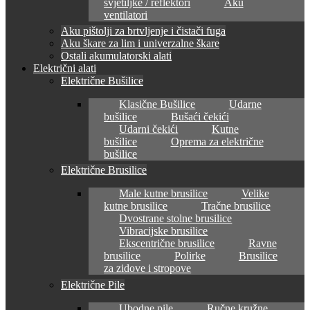
svjetiljke / reflektori
Aku
ventilatori
Aku pištolji za brtvljenje i čistači fuga
Aku škare za lim i univerzalne škare
Ostali akumulatorski alati
Električni alati
Električne Bušilice
Klasične Bušilice
Udarne
bušilice
Bušaći čekići
Udarni čekići
Kutne
bušilice
Oprema za električne
bušilice
Električne Brusilice
Male kutne brusilice
Velike
kutne brusilice
Tračne brusilice
Dvostrane stolne brusilice
Vibracijske brusilice
Ekscentrične brusilice
Ravne
brusilice
Polirke
Brusilice
za zidove i stropove
Električne Pile
Ubodne pile
Ručne kružne