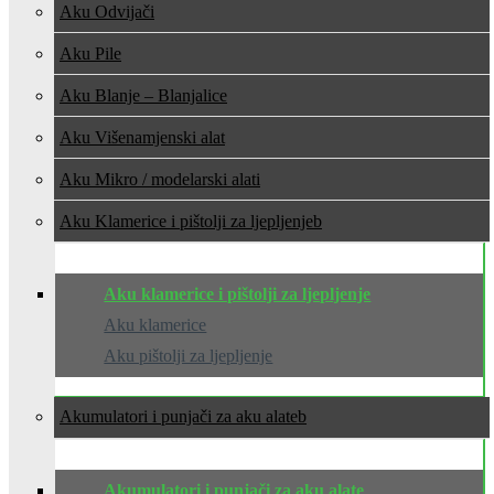
Aku Odvijači
Aku Pile
Aku Blanje – Blanjalice
Aku Višenamjenski alat
Aku Mikro / modelarski alati
Aku Klamerice i pištolji za ljepljenje
Aku klamerice i pištolji za ljepljenje
Aku klamerice
Aku pištolji za ljepljenje
Akumulatori i punjači za aku alate
Akumulatori i punjači za aku alate