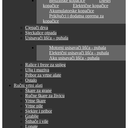
Benzinske kopačice
Diesel
kopačice
Električne kopačice
Akumulatorske kopačice
Priključci i dodatna oprema za
kopačice
Cjepači drva
Sjeckalice otpada
Usisavači lišća – puhala
Motorni usisavači lišća - puhala
Električni usisavači lišća - puhala
Aku usisavači lišća - puhala
Ralice i freze za snijeg
Ulja i maziva
Pribor za vrtne alate
Ostalo
Ručni vrtni alati
Škare za grane
Ručne škare za živicu
Vrtne škare
Vrtne pile
Sjekire i pribor
Grablje
Štihače i vile
Lopate