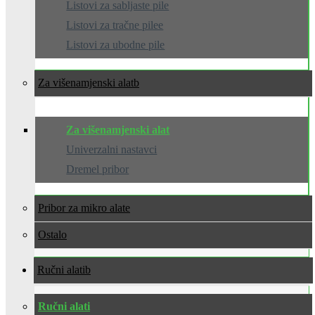
Listovi za sabljaste pile
Listovi za tračne pilee
Listovi za ubodne pile
Za višenamjenski alat
Za višenamjenski alat
Univerzalni nastavci
Dremel pribor
Pribor za mikro alate
Ostalo
Ručni alati
Ručni alati