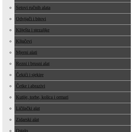
Setovi ručnih alata
Odvijači i bitovi
Kliješta i stezaljke
Ključevi
Mjerni alati
Rezni i brusni alat
Čekići i sjekire
Četke i abrazivi
Kutije, torbe, kolica i ormari
Ličilački alat
Zidarski alat
Ostalo