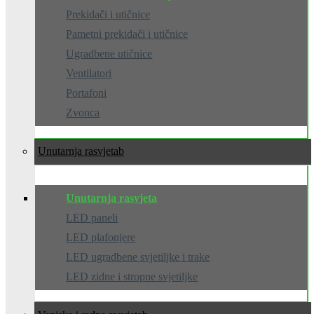
Prekidači i utičnice
Pametni prekidači i utičnice
Ugradbene utičnice
Ventilatori
Portafoni
Zvonca
Unutarnja rasvjeta
Unutarnja rasvjeta
LED paneli
LED plafonjere
LED ugradbene svjetiljke i trake
LED zidne i stropne svjetiljke