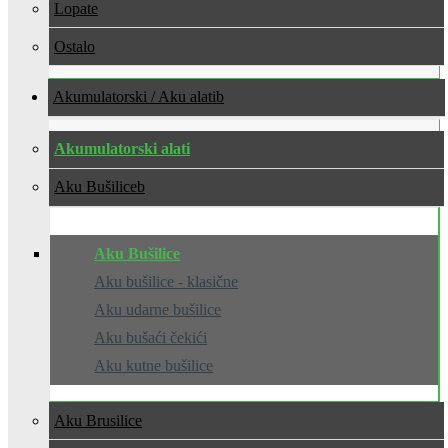
Lopate
Ostalo
Akumulatorski / Aku alati
Akumulatorski alati
Aku Bušilice
Aku Bušilice
Aku bušilice - klasične
Aku udarne bušilice
Aku bušaći čekići
Aku kutne bušilice
Aku Brusilice