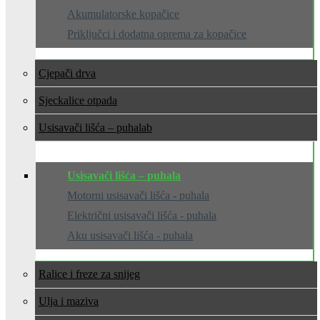
Akumulatorske kopačice
Priključci i dodatna oprema za kopačice
Cjepači drva
Sjeckalice otpada
Usisavači lišća – puhala
Usisavači lišća – puhala
Motorni usisavači lišća - puhala
Električni usisavači lišća - puhala
Aku usisavači lišća - puhala
Ralice i freze za snijeg
Ulja i maziva