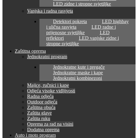
LED zidne i stropne svjetiljke
Vanjska i radna rasvjeta
Detektori pokreta
LED highbay
i ulična rasvjeta
LED radne i
prijenosne svjetiljke
LED
reflektori
LED vanjske zidne i
stropne svjetiljke
Zaštitna oprema
Jednokratni program
Jednokratne kute i pregače
Jednokratne maske i kape
Jednokratni kombinezoni
Majice, ručnici i kape
Odjeća visoke vidljivosti
Radna odjeća
Outdoor odjeća
Zaštitna obuća
Zaštita glave
Zaštita ruku
Oprema za rad na visini
Dodatna oprema
Auto i moto program