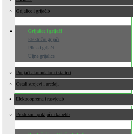
Grijalice i grijači
Grijalice i grijači
Električni grijači
Plinski grijači
Uljne grijalice
Punjači akumulatora i starteri
Ostali strojevi i uređaji
Elektrooprema i rasvjeta
Produžni i priključni kabeli