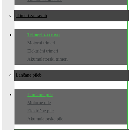
Trimeri za travu
Trimeri za travu
Motorni trimeri
Električni trimeri
Akumulatorski trimeri
Lančane pile
Lančane pile
Motorne pile
Električne pile
Akumulatorske pile