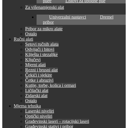
pilee
Listovi za ubodne pile
Za višenamjenski alat
Univerzalni nastavci
Dremel
pribor
Pribor za mikro alate
Ostalo
Ručni alati
Setovi ručnih alata
Odvijači i bitovi
Kliješta i stezaljke
Ključevi
Mjerni alati
Rezni i brusni alat
Čekići i sjekire
Četke i abrazivi
Kutije, torbe, kolica i ormari
Ličilački alat
Zidarski alat
Ostalo
Mjerna tehnika
Laserski niveliri
Optički niveliri
Građevinski laseri – rotacijski laseri
Građevinski stativi i pribor