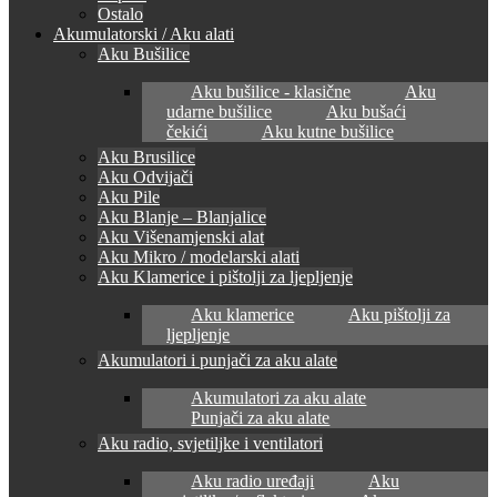
Ostalo
Akumulatorski / Aku alati
Aku Bušilice
Aku bušilice - klasične
Aku
udarne bušilice
Aku bušaći
čekići
Aku kutne bušilice
Aku Brusilice
Aku Odvijači
Aku Pile
Aku Blanje – Blanjalice
Aku Višenamjenski alat
Aku Mikro / modelarski alati
Aku Klamerice i pištolji za ljepljenje
Aku klamerice
Aku pištolji za
ljepljenje
Akumulatori i punjači za aku alate
Akumulatori za aku alate
Punjači za aku alate
Aku radio, svjetiljke i ventilatori
Aku radio uređaji
Aku