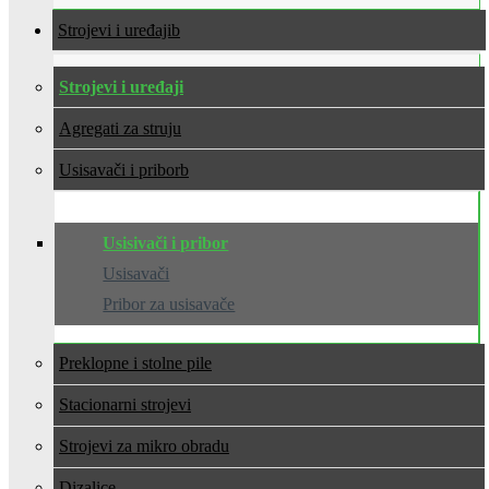
Strojevi i uređaji
Strojevi i uređaji
Agregati za struju
Usisavači i pribor
Usisivači i pribor
Usisavači
Pribor za usisavače
Preklopne i stolne pile
Stacionarni strojevi
Strojevi za mikro obradu
Dizalice