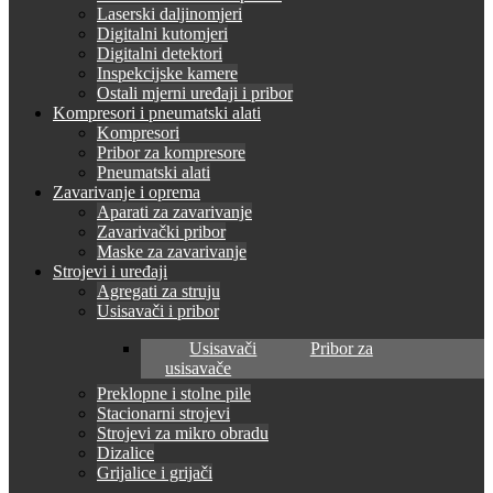
Laserski daljinomjeri
Digitalni kutomjeri
Digitalni detektori
Inspekcijske kamere
Ostali mjerni uređaji i pribor
Kompresori i pneumatski alati
Kompresori
Pribor za kompresore
Pneumatski alati
Zavarivanje i oprema
Aparati za zavarivanje
Zavarivački pribor
Maske za zavarivanje
Strojevi i uređaji
Agregati za struju
Usisavači i pribor
Usisavači
Pribor za
usisavače
Preklopne i stolne pile
Stacionarni strojevi
Strojevi za mikro obradu
Dizalice
Grijalice i grijači