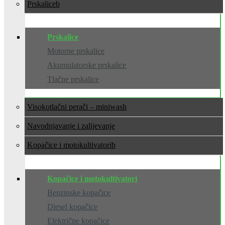
Prskalice
Prskalice
Motorne prskalice
Akumulatorske prskalice
Tlačne prskalice
Visokotlačni perači – miniwash
Navodnjavanje i zalijevanje
Kopačice i motokultivatori
Kopačice i motokultivatori
Benzinske kopačice
Diesel kopačice
Električne kopačice