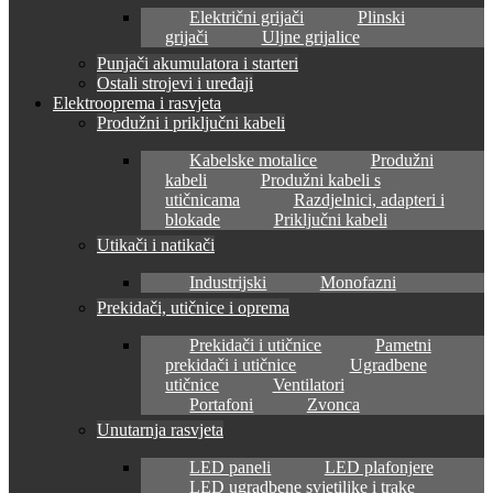
Električni grijači
Plinski
grijači
Uljne grijalice
Punjači akumulatora i starteri
Ostali strojevi i uređaji
Elektrooprema i rasvjeta
Produžni i priključni kabeli
Kabelske motalice
Produžni
kabeli
Produžni kabeli s
utičnicama
Razdjelnici, adapteri i
blokade
Priključni kabeli
Utikači i natikači
Industrijski
Monofazni
Prekidači, utičnice i oprema
Prekidači i utičnice
Pametni
prekidači i utičnice
Ugradbene
utičnice
Ventilatori
Portafoni
Zvonca
Unutarnja rasvjeta
LED paneli
LED plafonjere
LED ugradbene svjetiljke i trake