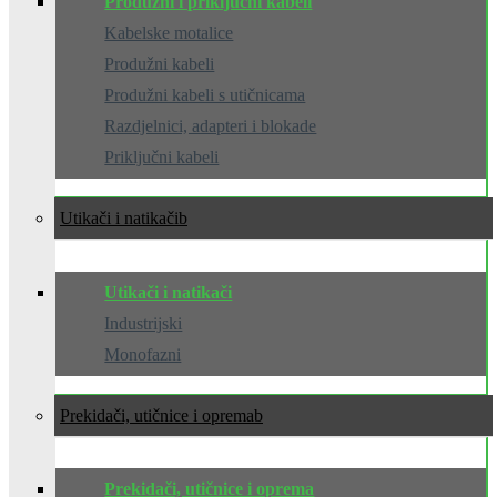
Produžni i priključni kabeli
Kabelske motalice
Produžni kabeli
Produžni kabeli s utičnicama
Razdjelnici, adapteri i blokade
Priključni kabeli
Utikači i natikači
Utikači i natikači
Industrijski
Monofazni
Prekidači, utičnice i oprema
Prekidači, utičnice i oprema