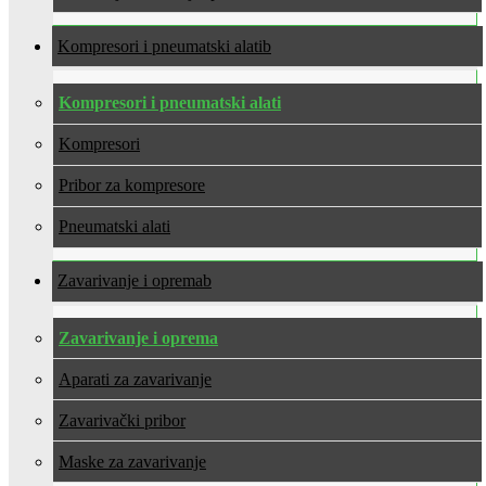
Kompresori i pneumatski alati
Kompresori i pneumatski alati
Kompresori
Pribor za kompresore
Pneumatski alati
Zavarivanje i oprema
Zavarivanje i oprema
Aparati za zavarivanje
Zavarivački pribor
Maske za zavarivanje