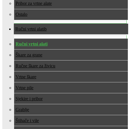
Pribor za vrtne alate
Ostalo
Ručni vrtni alati
Ručni vrtni alati
Škare za grane
Ručne škare za živicu
Vrtne škare
Vrtne pile
Sjekire i pribor
Grablje
Štihače i vile