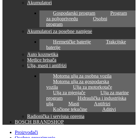
Akumulatori
Gospodarski program
Program
za poljoprivredu
Osobni
program
Akumulatori za posebne namjene
Hermetičke baterije
Trakcijske
baterije
Auto kozmetika
Metlice brisača
Ulja, masti i antifrizi
Motorna ulja za osobna vozila
Motorna ulja za gospodarska
vozila
Ulja za motorkotače
Ulja za mjenjače
Ulja za marine
program
Hidraulička i industrijska
ulja
Masti
Antifrizi
Kočione tekućine
Aditivi
Radionička i servisna oprema
BOSCH BRANDSHOP
Proizvođači
Osobno preuzimanje