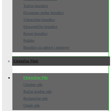
Tračne brusilice
Dvostrane stolne brusilice
Vibracijske brusilice
Ekscentrične brusilice
Ravne brusilice
Polirke
Brusilice za zidove i stropove
Električne Pile
Električne Pile
Ubodne pile
Ručne kružne pile
Recipročne pile
Ostale pile