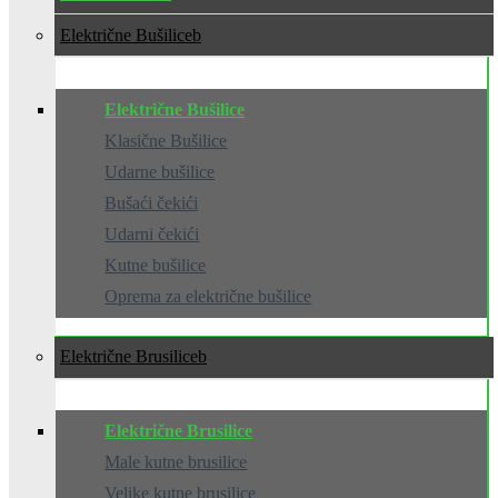
Električne Bušilice
Električne Bušilice
Klasične Bušilice
Udarne bušilice
Bušaći čekići
Udarni čekići
Kutne bušilice
Oprema za električne bušilice
Električne Brusilice
Električne Brusilice
Male kutne brusilice
Velike kutne brusilice