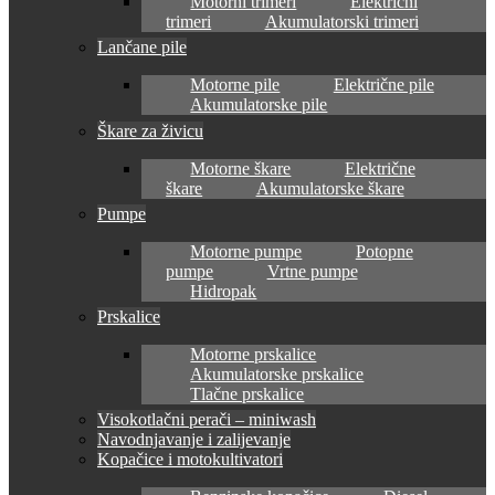
Motorni trimeri
Električni
trimeri
Akumulatorski trimeri
Lančane pile
Motorne pile
Električne pile
Akumulatorske pile
Škare za živicu
Motorne škare
Električne
škare
Akumulatorske škare
Pumpe
Motorne pumpe
Potopne
pumpe
Vrtne pumpe
Hidropak
Prskalice
Motorne prskalice
Akumulatorske prskalice
Tlačne prskalice
Visokotlačni perači – miniwash
Navodnjavanje i zalijevanje
Kopačice i motokultivatori