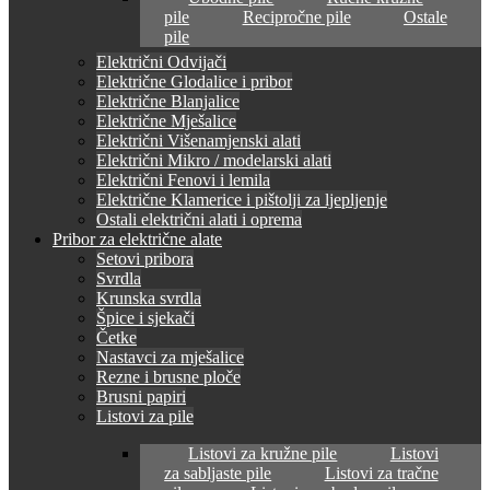
pile
Recipročne pile
Ostale
pile
Električni Odvijači
Električne Glodalice i pribor
Električne Blanjalice
Električne Mješalice
Električni Višenamjenski alati
Električni Mikro / modelarski alati
Električni Fenovi i lemila
Električne Klamerice i pištolji za ljepljenje
Ostali električni alati i oprema
Pribor za električne alate
Setovi pribora
Svrdla
Krunska svrdla
Špice i sjekači
Četke
Nastavci za mješalice
Rezne i brusne ploče
Brusni papiri
Listovi za pile
Listovi za kružne pile
Listovi
za sabljaste pile
Listovi za tračne