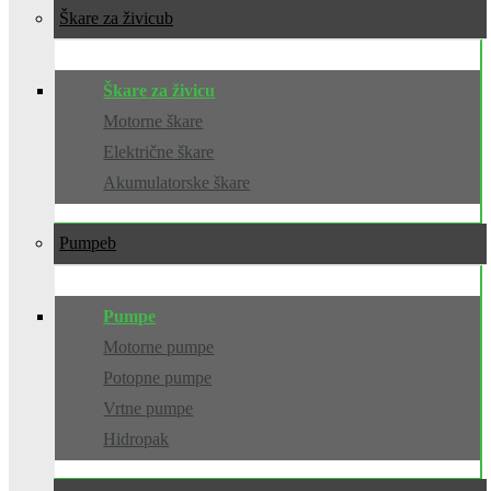
Škare za živicu
Škare za živicu
Motorne škare
Električne škare
Akumulatorske škare
Pumpe
Pumpe
Motorne pumpe
Potopne pumpe
Vrtne pumpe
Hidropak