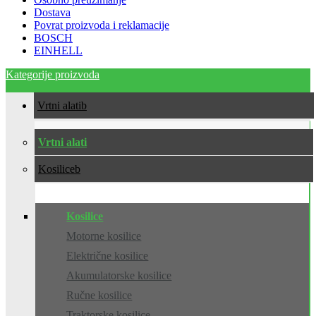
Dostava
Povrat proizvoda i reklamacije
BOSCH
EINHELL
Kategorije proizvoda
Vrtni alati
Vrtni alati
Kosilice
Kosilice
Motorne kosilice
Električne kosilice
Akumulatorske kosilice
Ručne kosilice
Traktorske kosilice