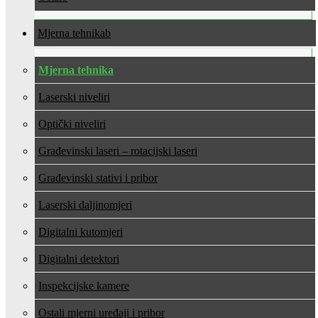
Mjerna tehnika
Mjerna tehnika
Laserski niveliri
Optički niveliri
Građevinski laseri – rotacijski laseri
Građevinski stativi i pribor
Laserski daljinomjeri
Digitalni kutomjeri
Digitalni detektori
Inspekcijske kamere
Ostali mjerni uređaji i pribor