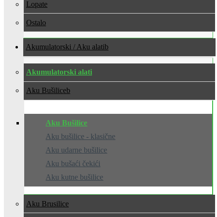
Lopate
Ostalo
Akumulatorski / Aku alati
Akumulatorski alati
Aku Bušilice
Aku Bušilice
Aku bušilice - klasične
Aku udarne bušilice
Aku bušaći čekići
Aku kutne bušilice
Aku Brusilice