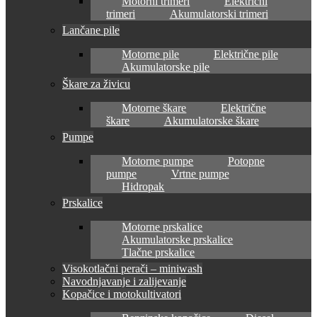
Motorni trimeri
Električni
trimeri
Akumulatorski trimeri
Lančane pile
Motorne pile
Električne pile
Akumulatorske pile
Škare za živicu
Motorne škare
Električne
škare
Akumulatorske škare
Pumpe
Motorne pumpe
Potopne
pumpe
Vrtne pumpe
Hidropak
Prskalice
Motorne prskalice
Akumulatorske prskalice
Tlačne prskalice
Visokotlačni perači – miniwash
Navodnjavanje i zalijevanje
Kopačice i motokultivatori