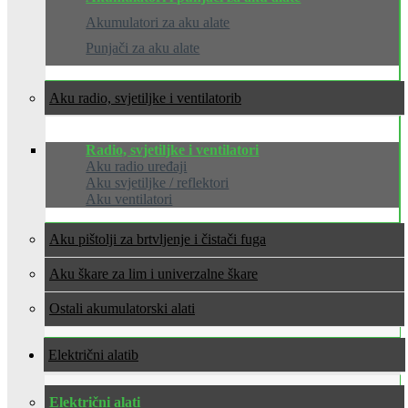
Akumulatori za aku alate
Punjači za aku alate
Aku radio, svjetiljke i ventilatori
Radio, svjetiljke i ventilatori
Aku radio uređaji
Aku svjetiljke / reflektori
Aku ventilatori
Aku pištolji za brtvljenje i čistači fuga
Aku škare za lim i univerzalne škare
Ostali akumulatorski alati
Električni alati
Električni alati