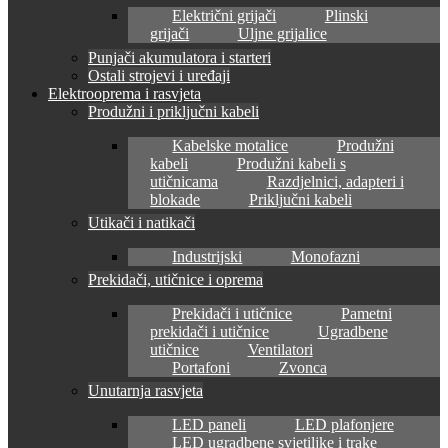
Električni grijači
Plinski
grijači
Uljne grijalice
Punjači akumulatora i starteri
Ostali strojevi i uređaji
Elektrooprema i rasvjeta
Produžni i priključni kabeli
Kabelske motalice
Produžni
kabeli
Produžni kabeli s
utičnicama
Razdjelnici, adapteri i
blokade
Priključni kabeli
Utikači i natikači
Industrijski
Monofazni
Prekidači, utičnice i oprema
Prekidači i utičnice
Pametni
prekidači i utičnice
Ugradbene
utičnice
Ventilatori
Portafoni
Zvonca
Unutarnja rasvjeta
LED paneli
LED plafonjere
LED ugradbene svjetiljke i trake