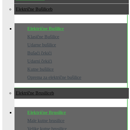
Električne Bušilice
Električne Bušilice
Klasične Bušilice
Udarne bušilice
Bušaći čekići
Udarni čekići
Kutne bušilice
Oprema za električne bušilice
Električne Brusilice
Električne Brusilice
Male kutne brusilice
Velike kutne brusilice