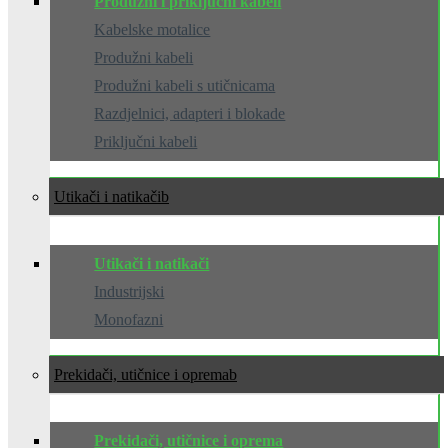
Produžni i priključni kabeli
Kabelske motalice
Produžni kabeli
Produžni kabeli s utičnicama
Razdjelnici, adapteri i blokade
Priključni kabeli
Utikači i natikači
Utikači i natikači
Industrijski
Monofazni
Prekidači, utičnice i oprema
Prekidači, utičnice i oprema