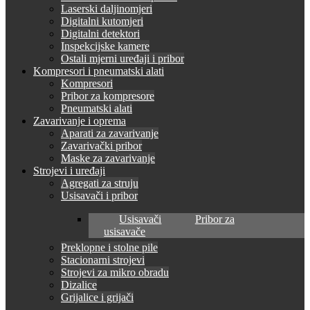
Laserski daljinomjeri
Digitalni kutomjeri
Digitalni detektori
Inspekcijske kamere
Ostali mjerni uređaji i pribor
Kompresori i pneumatski alati
Kompresori
Pribor za kompresore
Pneumatski alati
Zavarivanje i oprema
Aparati za zavarivanje
Zavarivački pribor
Maske za zavarivanje
Strojevi i uređaji
Agregati za struju
Usisavači i pribor
Usisavači
Pribor za
usisavače
Preklopne i stolne pile
Stacionarni strojevi
Strojevi za mikro obradu
Dizalice
Grijalice i grijači