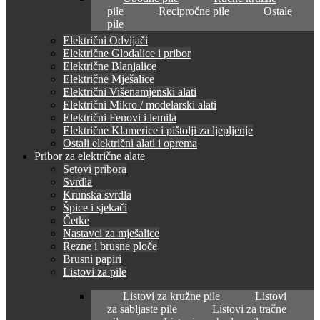
pile
Recipročne pile
Ostale
pile
Električni Odvijači
Električne Glodalice i pribor
Električne Blanjalice
Električne Mješalice
Električni Višenamjenski alati
Električni Mikro / modelarski alati
Električni Fenovi i lemila
Električne Klamerice i pištolji za ljepljenje
Ostali električni alati i oprema
Pribor za električne alate
Setovi pribora
Svrdla
Krunska svrdla
Špice i sjekači
Četke
Nastavci za mješalice
Rezne i brusne ploče
Brusni papiri
Listovi za pile
Listovi za kružne pile
Listovi
za sabljaste pile
Listovi za tračne