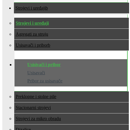
Strojevi i uređaji
Strojevi i uređaji
Agregati za struju
Usisavači i pribor
Usisivači i pribor
Usisavači
Pribor za usisavače
Preklopne i stolne pile
Stacionarni strojevi
Strojevi za mikro obradu
Dizalice