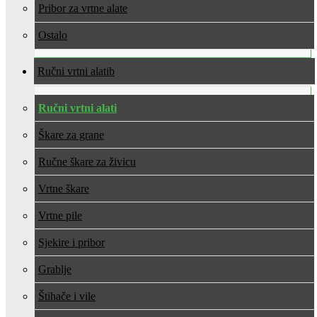
Pribor za vrtne alate
Ostalo
Ručni vrtni alati
Ručni vrtni alati
Škare za grane
Ručne škare za živicu
Vrtne škare
Vrtne pile
Sjekire i pribor
Grablje
Štihače i vile