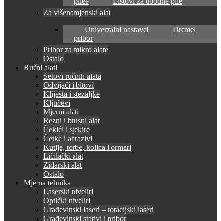
pilee
Listovi za ubodne pile
Za višenamjenski alat
Univerzalni nastavci
Dremel
pribor
Pribor za mikro alate
Ostalo
Ručni alati
Setovi ručnih alata
Odvijači i bitovi
Kliješta i stezaljke
Ključevi
Mjerni alati
Rezni i brusni alat
Čekići i sjekire
Četke i abrazivi
Kutije, torbe, kolica i ormari
Ličilački alat
Zidarski alat
Ostalo
Mjerna tehnika
Laserski niveliri
Optički niveliri
Građevinski laseri – rotacijski laseri
Građevinski stativi i pribor