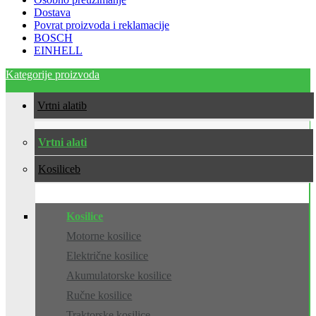
Dostava
Povrat proizvoda i reklamacije
BOSCH
EINHELL
Kategorije proizvoda
Vrtni alati
Vrtni alati
Kosilice
Kosilice
Motorne kosilice
Električne kosilice
Akumulatorske kosilice
Ručne kosilice
Traktorske kosilice