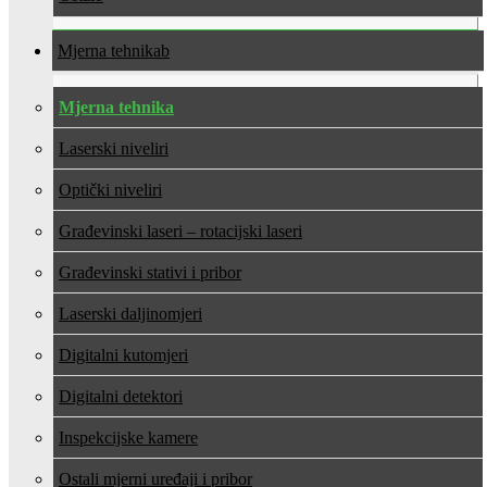
Mjerna tehnika
Mjerna tehnika
Laserski niveliri
Optički niveliri
Građevinski laseri – rotacijski laseri
Građevinski stativi i pribor
Laserski daljinomjeri
Digitalni kutomjeri
Digitalni detektori
Inspekcijske kamere
Ostali mjerni uređaji i pribor