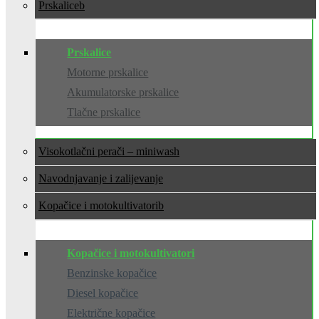
Prskalice
Prskalice
Motorne prskalice
Akumulatorske prskalice
Tlačne prskalice
Visokotlačni perači – miniwash
Navodnjavanje i zalijevanje
Kopačice i motokultivatori
Kopačice i motokultivatori
Benzinske kopačice
Diesel kopačice
Električne kopačice