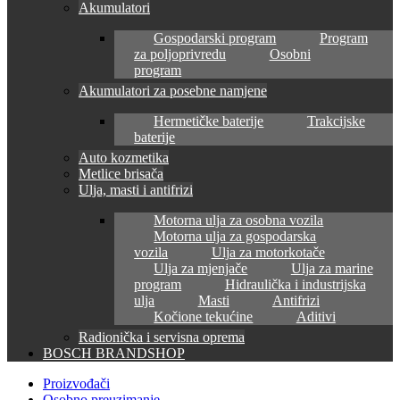
Akumulatori
Gospodarski program
Program
za poljoprivredu
Osobni
program
Akumulatori za posebne namjene
Hermetičke baterije
Trakcijske
baterije
Auto kozmetika
Metlice brisača
Ulja, masti i antifrizi
Motorna ulja za osobna vozila
Motorna ulja za gospodarska
vozila
Ulja za motorkotače
Ulja za mjenjače
Ulja za marine
program
Hidraulička i industrijska
ulja
Masti
Antifrizi
Kočione tekućine
Aditivi
Radionička i servisna oprema
BOSCH BRANDSHOP
Proizvođači
Osobno preuzimanje