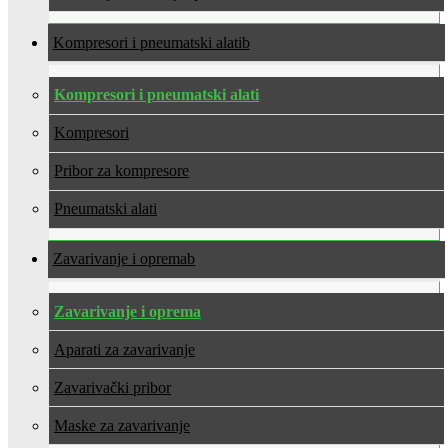
Kompresori i pneumatski alati
Kompresori i pneumatski alati
Kompresori
Pribor za kompresore
Pneumatski alati
Zavarivanje i oprema
Zavarivanje i oprema
Aparati za zavarivanje
Zavarivački pribor
Maske za zavarivanje