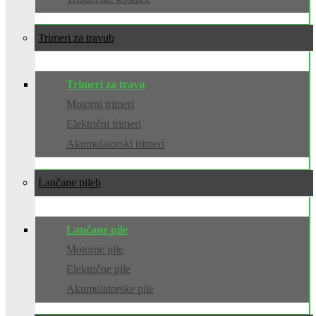
Trimeri za travu
Trimeri za travu
Motorni trimeri
Električni trimeri
Akumulatorski trimeri
Lančane pile
Lančane pile
Motorne pile
Električne pile
Akumulatorske pile