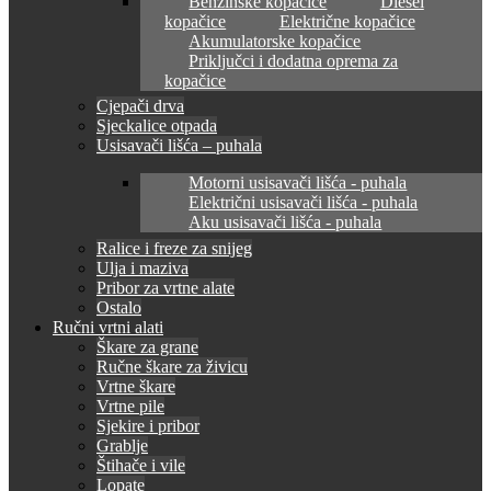
Benzinske kopačice
Diesel
kopačice
Električne kopačice
Akumulatorske kopačice
Priključci i dodatna oprema za
kopačice
Cjepači drva
Sjeckalice otpada
Usisavači lišća – puhala
Motorni usisavači lišća - puhala
Električni usisavači lišća - puhala
Aku usisavači lišća - puhala
Ralice i freze za snijeg
Ulja i maziva
Pribor za vrtne alate
Ostalo
Ručni vrtni alati
Škare za grane
Ručne škare za živicu
Vrtne škare
Vrtne pile
Sjekire i pribor
Grablje
Štihače i vile
Lopate