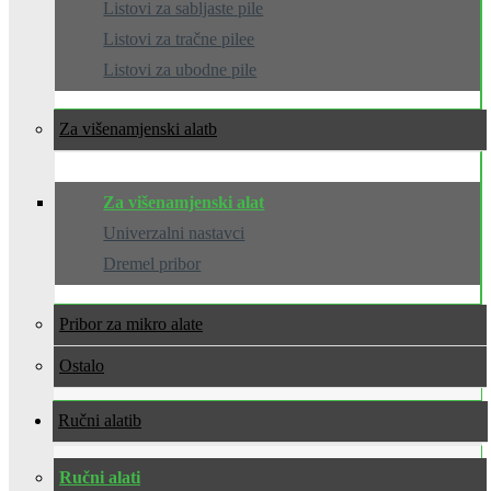
Listovi za sabljaste pile
Listovi za tračne pilee
Listovi za ubodne pile
Za višenamjenski alat
Za višenamjenski alat
Univerzalni nastavci
Dremel pribor
Pribor za mikro alate
Ostalo
Ručni alati
Ručni alati