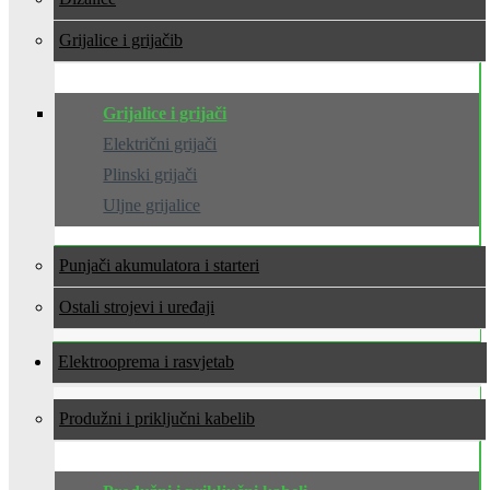
Grijalice i grijači
Grijalice i grijači
Električni grijači
Plinski grijači
Uljne grijalice
Punjači akumulatora i starteri
Ostali strojevi i uređaji
Elektrooprema i rasvjeta
Produžni i priključni kabeli