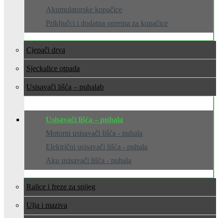
Akumulatorske kopačice
Priključci i dodatna oprema za kopačice
Cjepači drva
Sjeckalice otpada
Usisavači lišća – puhala
Usisavači lišća – puhala
Motorni usisavači lišća - puhala
Električni usisavači lišća - puhala
Aku usisavači lišća - puhala
Ralice i freze za snijeg
Ulja i maziva