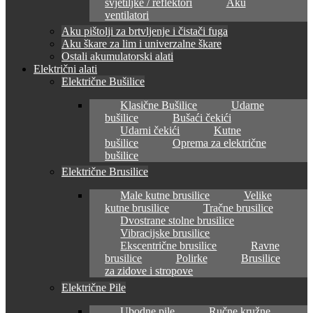
svjetiljke / reflektori
Aku
ventilatori
Aku pištolji za brtvljenje i čistači fuga
Aku škare za lim i univerzalne škare
Ostali akumulatorski alati
Električni alati
Električne Bušilice
Klasične Bušilice
Udarne
bušilice
Bušaći čekići
Udarni čekići
Kutne
bušilice
Oprema za električne
bušilice
Električne Brusilice
Male kutne brusilice
Velike
kutne brusilice
Tračne brusilice
Dvostrane stolne brusilice
Vibracijske brusilice
Ekscentrične brusilice
Ravne
brusilice
Polirke
Brusilice
za zidove i stropove
Električne Pile
Ubodne pile
Ručne kružne