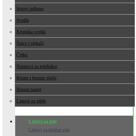
Setovi pribora
Svrdla
Krunska svrdla
Špice i sjekači
Četke
Nastavci za mješalice
Rezne i brusne ploče
Brusni papiri
Listovi za pile
Listovi za pile
Listovi za kružne pile