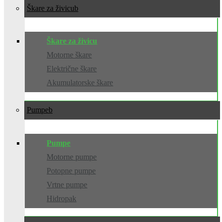
Škare za živicu
Škare za živicu
Motorne škare
Električne škare
Akumulatorske škare
Pumpe
Pumpe
Motorne pumpe
Potopne pumpe
Vrtne pumpe
Hidropak