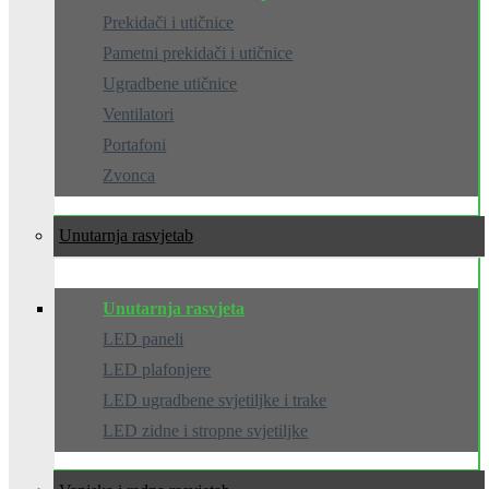
Prekidači i utičnice
Pametni prekidači i utičnice
Ugradbene utičnice
Ventilatori
Portafoni
Zvonca
Unutarnja rasvjeta
Unutarnja rasvjeta
LED paneli
LED plafonjere
LED ugradbene svjetiljke i trake
LED zidne i stropne svjetiljke