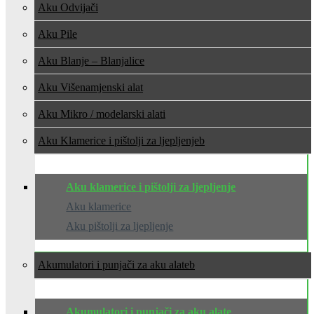
Aku Odvijači
Aku Pile
Aku Blanje – Blanjalice
Aku Višenamjenski alat
Aku Mikro / modelarski alati
Aku Klamerice i pištolji za ljepljenje
Aku klamerice i pištolji za ljepljenje
Aku klamerice
Aku pištolji za ljepljenje
Akumulatori i punjači za aku alate
Akumulatori i punjači za aku alate