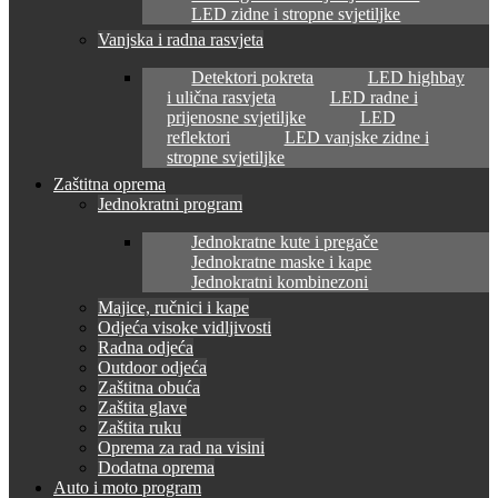
LED zidne i stropne svjetiljke
Vanjska i radna rasvjeta
Detektori pokreta
LED highbay
i ulična rasvjeta
LED radne i
prijenosne svjetiljke
LED
reflektori
LED vanjske zidne i
stropne svjetiljke
Zaštitna oprema
Jednokratni program
Jednokratne kute i pregače
Jednokratne maske i kape
Jednokratni kombinezoni
Majice, ručnici i kape
Odjeća visoke vidljivosti
Radna odjeća
Outdoor odjeća
Zaštitna obuća
Zaštita glave
Zaštita ruku
Oprema za rad na visini
Dodatna oprema
Auto i moto program