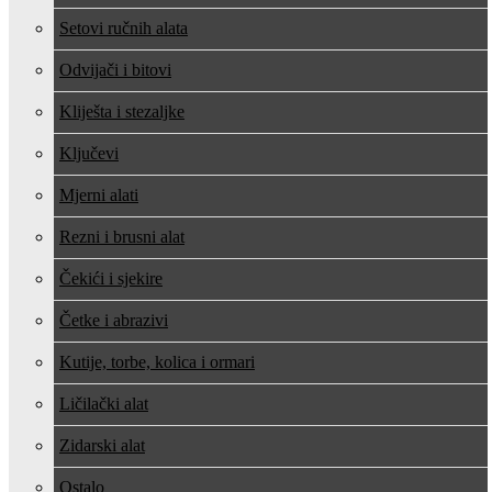
Setovi ručnih alata
Odvijači i bitovi
Kliješta i stezaljke
Ključevi
Mjerni alati
Rezni i brusni alat
Čekići i sjekire
Četke i abrazivi
Kutije, torbe, kolica i ormari
Ličilački alat
Zidarski alat
Ostalo