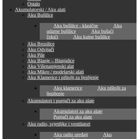
Ostalo
Akumulatorski / Aku alati
Aku Bušilice
Aku bušilice - klasične
Aku
udarne bušilice
Aku bušaći
čekići
Aku kutne bušilice
Aku Brusilice
Aku Odvijači
Aku Pile
Aku Blanje – Blanjalice
Aku Višenamjenski alat
Aku Mikro / modelarski alati
Aku Klamerice i pištolji za ljepljenje
Aku klamerice
Aku pištolji za
ljepljenje
Akumulatori i punjači za aku alate
Akumulatori za aku alate
Punjači za aku alate
Aku radio, svjetiljke i ventilatori
Aku radio uređaji
Aku