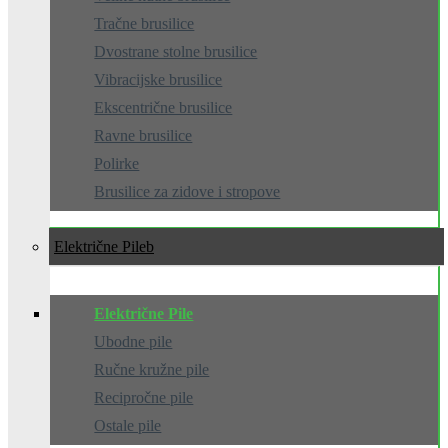
Tračne brusilice
Dvostrane stolne brusilice
Vibracijske brusilice
Ekscentrične brusilice
Ravne brusilice
Polirke
Brusilice za zidove i stropove
Električne Pile
Električne Pile
Ubodne pile
Ručne kružne pile
Recipročne pile
Ostale pile