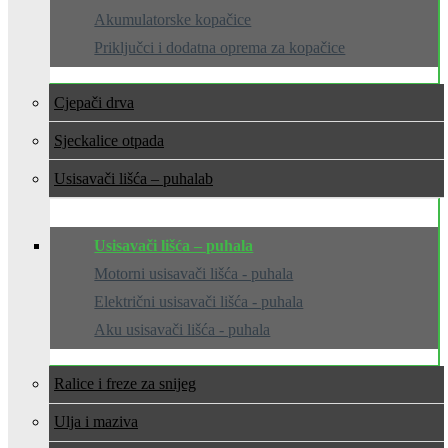
Akumulatorske kopačice
Priključci i dodatna oprema za kopačice
Cjepači drva
Sjeckalice otpada
Usisavači lišća – puhala
Usisavači lišća – puhala
Motorni usisavači lišća - puhala
Električni usisavači lišća - puhala
Aku usisavači lišća - puhala
Ralice i freze za snijeg
Ulja i maziva