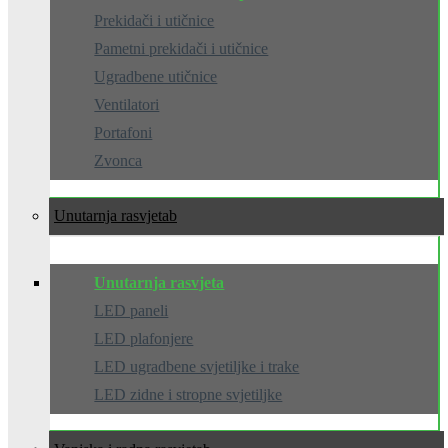
Prekidači i utičnice
Pametni prekidači i utičnice
Ugradbene utičnice
Ventilatori
Portafoni
Zvonca
Unutarnja rasvjeta
Unutarnja rasvjeta
LED paneli
LED plafonjere
LED ugradbene svjetiljke i trake
LED zidne i stropne svjetiljke