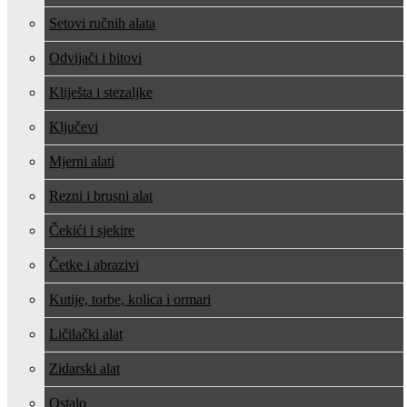
Setovi ručnih alata
Odvijači i bitovi
Kliješta i stezaljke
Ključevi
Mjerni alati
Rezni i brusni alat
Čekići i sjekire
Četke i abrazivi
Kutije, torbe, kolica i ormari
Ličilački alat
Zidarski alat
Ostalo