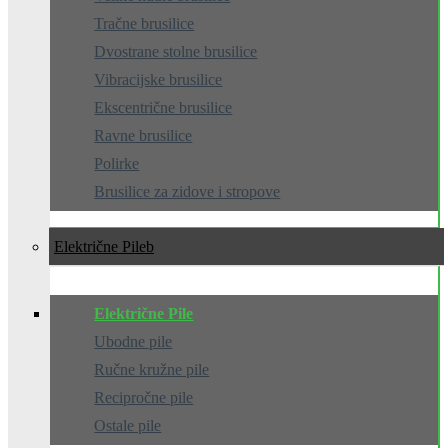
Tračne brusilice
Dvostrane stolne brusilice
Vibracijske brusilice
Ekscentrične brusilice
Ravne brusilice
Polirke
Brusilice za zidove i stropove
Električne Pile
Električne Pile
Ubodne pile
Ručne kružne pile
Recipročne pile
Ostale pile