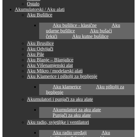
Ostalo
Akumulatorski / Aku alati
Aku Bušilice
Aku bušilice - klasične
Aku
udarne bušilice
Aku bušaći
čekići
Aku kutne bušilice
Aku Brusilice
Aku Odvijači
Aku Pile
Aku Blanje – Blanjalice
Aku Višenamjenski alat
Aku Mikro / modelarski alati
Aku Klamerice i pištolji za ljepljenje
Aku klamerice
Aku pištolji za
ljepljenje
Akumulatori i punjači za aku alate
Akumulatori za aku alate
Punjači za aku alate
Aku radio, svjetiljke i ventilatori
Aku radio uređaji
Aku