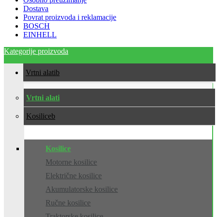
Dostava
Povrat proizvoda i reklamacije
BOSCH
EINHELL
Kategorije proizvoda
Vrtni alati
Vrtni alati
Kosilice
Kosilice
Motorne kosilice
Električne kosilice
Akumulatorske kosilice
Ručne kosilice
Traktorske kosilice