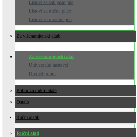
Listovi za sabljaste pile
Listovi za tračne pilee
Listovi za ubodne pile
Za višenamjenski alat
Za višenamjenski alat
Univerzalni nastavci
Dremel pribor
Pribor za mikro alate
Ostalo
Ručni alati
Ručni alati