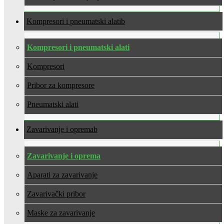
Kompresori i pneumatski alati
Kompresori i pneumatski alati
Kompresori
Pribor za kompresore
Pneumatski alati
Zavarivanje i oprema
Zavarivanje i oprema
Aparati za zavarivanje
Zavarivački pribor
Maske za zavarivanje