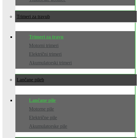
Trimeri za travu
Trimeri za travu
Motorni trimeri
Električni trimeri
Akumulatorski trimeri
Lančane pile
Lančane pile
Motorne pile
Električne pile
Akumulatorske pile