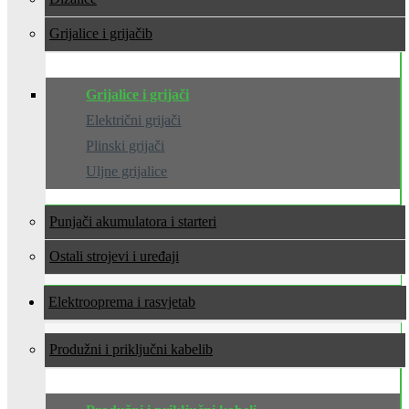
Grijalice i grijači
Grijalice i grijači
Električni grijači
Plinski grijači
Uljne grijalice
Punjači akumulatora i starteri
Ostali strojevi i uređaji
Elektrooprema i rasvjeta
Produžni i priključni kabeli