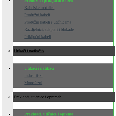
Produžni i priključni kabeli
Kabelske motalice
Produžni kabeli
Produžni kabeli s utičnicama
Razdjelnici, adapteri i blokade
Priključni kabeli
Utikači i natikači
Utikači i natikači
Industrijski
Monofazni
Prekidači, utičnice i oprema
Prekidači, utičnice i oprema