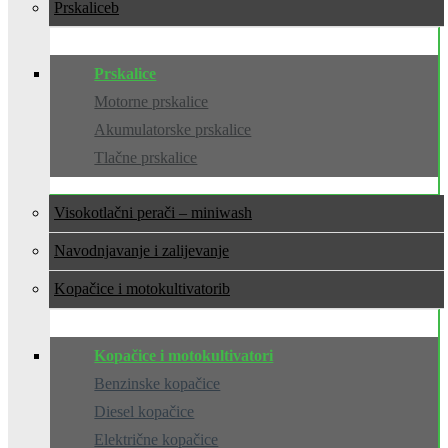
Prskalice
Prskalice
Motorne prskalice
Akumulatorske prskalice
Tlačne prskalice
Visokotlačni perači – miniwash
Navodnjavanje i zalijevanje
Kopačice i motokultivatori
Kopačice i motokultivatori
Benzinske kopačice
Diesel kopačice
Električne kopačice