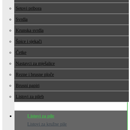
Setovi pribora
Svrdla
Krunska svrdla
Špice i sjekači
Četke
Nastavci za mješalice
Rezne i brusne ploče
Brusni papiri
Listovi za pile
Listovi za pile
Listovi za kružne pile