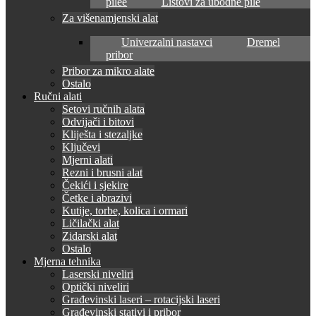
pilee
Listovi za ubodne pile
Za višenamjenski alat
Univerzalni nastavci
Dremel
pribor
Pribor za mikro alate
Ostalo
Ručni alati
Setovi ručnih alata
Odvijači i bitovi
Kliješta i stezaljke
Ključevi
Mjerni alati
Rezni i brusni alat
Čekići i sjekire
Četke i abrazivi
Kutije, torbe, kolica i ormari
Ličilački alat
Zidarski alat
Ostalo
Mjerna tehnika
Laserski niveliri
Optički niveliri
Građevinski laseri – rotacijski laseri
Građevinski stativi i pribor