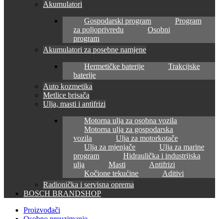
Akumulatori
Gospodarski program
Program
za poljoprivredu
Osobni
program
Akumulatori za posebne namjene
Hermetičke baterije
Trakcijske
baterije
Auto kozmetika
Metlice brisača
Ulja, masti i antifrizi
Motorna ulja za osobna vozila
Motorna ulja za gospodarska
vozila
Ulja za motorkotače
Ulja za mjenjače
Ulja za marine
program
Hidraulička i industrijska
ulja
Masti
Antifrizi
Kočione tekućine
Aditivi
Radionička i servisna oprema
BOSCH BRANDSHOP
Proizvođači
Osobno preuzimanje