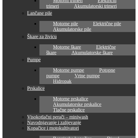
Motorni trimeri
Električni
trimeri
Akumulatorski trimeri
Lančane pile
Motorne pile
Električne pile
Akumulatorske pile
Škare za živicu
Motorne škare
Električne
škare
Akumulatorske škare
Pumpe
Motorne pumpe
Potopne
pumpe
Vrtne pumpe
Hidropak
Prskalice
Motorne prskalice
Akumulatorske prskalice
Tlačne prskalice
Visokotlačni perači – miniwash
Navodnjavanje i zalijevanje
Kopačice i motokultivatori