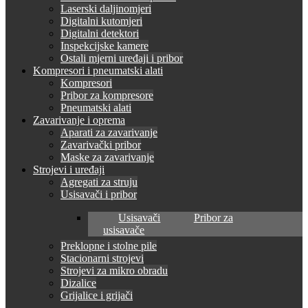
Laserski daljinomjeri
Digitalni kutomjeri
Digitalni detektori
Inspekcijske kamere
Ostali mjerni uređaji i pribor
Kompresori i pneumatski alati
Kompresori
Pribor za kompresore
Pneumatski alati
Zavarivanje i oprema
Aparati za zavarivanje
Zavarivački pribor
Maske za zavarivanje
Strojevi i uređaji
Agregati za struju
Usisavači i pribor
Usisavači
Pribor za
usisavače
Preklopne i stolne pile
Stacionarni strojevi
Strojevi za mikro obradu
Dizalice
Grijalice i grijači