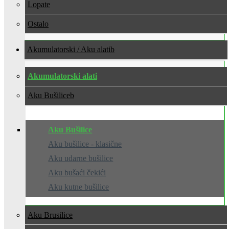
Lopate
Ostalo
Akumulatorski / Aku alati
Akumulatorski alati
Aku Bušilice
Aku Bušilice
Aku bušilice - klasične
Aku udarne bušilice
Aku bušaći čekići
Aku kutne bušilice
Aku Brusilice