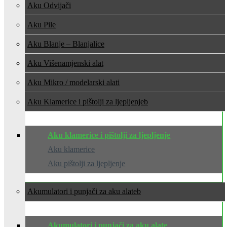
Aku Odvijači
Aku Pile
Aku Blanje – Blanjalice
Aku Višenamjenski alat
Aku Mikro / modelarski alati
Aku Klamerice i pištolji za ljepljenje
Aku klamerice i pištolji za ljepljenje
Aku klamerice
Aku pištolji za ljepljenje
Akumulatori i punjači za aku alate
Akumulatori i punjači za aku alate