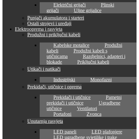
Električni grijači
Plinski
grijači
Uljne grijalice
Punjači akumulatora i starteri
Ostali strojevi i uređaji
Elektrooprema i rasvjeta
Produžni i priključni kabeli
Kabelske motalice
Produžni
kabeli
Produžni kabeli s
utičnicama
Razdjelnici, adapteri i
blokade
Priključni kabeli
Utikači i natikači
Industrijski
Monofazni
Prekidači, utičnice i oprema
Prekidači i utičnice
Pametni
prekidači i utičnice
Ugradbene
utičnice
Ventilatori
Portafoni
Zvonca
Unutarnja rasvjeta
LED paneli
LED plafonjere
LED ugradbene svjetiljke i trake