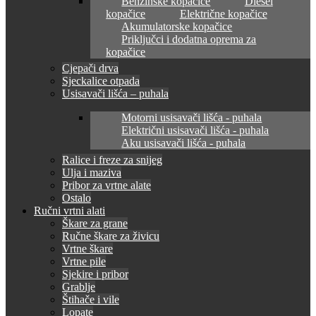
Benzinske kopačice
Diesel
kopačice
Električne kopačice
Akumulatorske kopačice
Priključci i dodatna oprema za
kopačice
Cjepači drva
Sjeckalice otpada
Usisavači lišća – puhala
Motorni usisavači lišća - puhala
Električni usisavači lišća - puhala
Aku usisavači lišća - puhala
Ralice i freze za snijeg
Ulja i maziva
Pribor za vrtne alate
Ostalo
Ručni vrtni alati
Škare za grane
Ručne škare za živicu
Vrtne škare
Vrtne pile
Sjekire i pribor
Grablje
Štihače i vile
Lopate