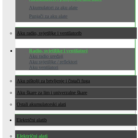
Akumulatori za aku alate
Punjači za aku alate
Aku radio, svjetiljke i ventilatori
Radio, svjetiljke i ventilatori
Aku radio uređaji
Aku svjetiljke / reflektori
Aku ventilatori
Aku pištolji za brtvljenje i čistači fuga
Aku škare za lim i univerzalne škare
Ostali akumulatorski alati
Električni alati
Električni alati