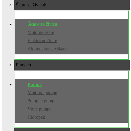
Škare za živicu
Škare za živicu
Motorne škare
Električne škare
Akumulatorske škare
Pumpe
Pumpe
Motorne pumpe
Potopne pumpe
Vrtne pumpe
Hidropak