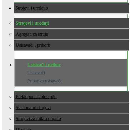
Strojevi i uređaji
Strojevi i uređaji
Agregati za struju
Usisavači i pribor
Usisivači i pribor
Usisavači
Pribor za usisavače
Preklopne i stolne pile
Stacionarni strojevi
Strojevi za mikro obradu
Dizalice