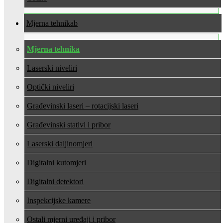
Mjerna tehnika
Mjerna tehnika
Laserski niveliri
Optički niveliri
Građevinski laseri – rotacijski laseri
Građevinski stativi i pribor
Laserski daljinomjeri
Digitalni kutomjeri
Digitalni detektori
Inspekcijske kamere
Ostali mjerni uređaji i pribor