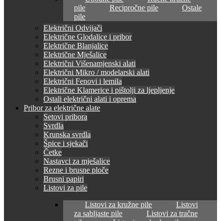
pile
Recipročne pile
Ostale
pile
Električni Odvijači
Električne Glodalice i pribor
Električne Blanjalice
Električne Mješalice
Električni Višenamjenski alati
Električni Mikro / modelarski alati
Električni Fenovi i lemila
Električne Klamerice i pištolji za ljepljenje
Ostali električni alati i oprema
Pribor za električne alate
Setovi pribora
Svrdla
Krunska svrdla
Špice i sjekači
Četke
Nastavci za mješalice
Rezne i brusne ploče
Brusni papiri
Listovi za pile
Listovi za kružne pile
Listovi
za sabljaste pile
Listovi za tračne