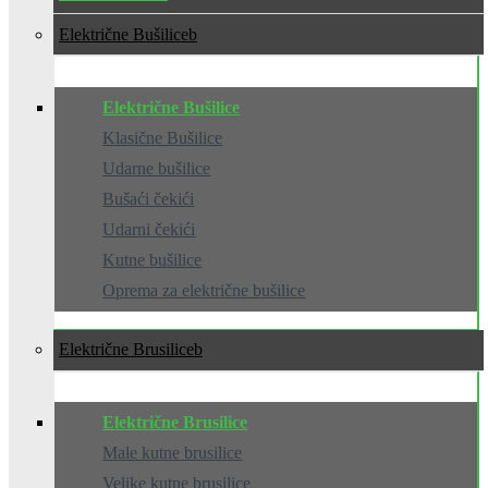
Električne Bušilice
Električne Bušilice
Klasične Bušilice
Udarne bušilice
Bušaći čekići
Udarni čekići
Kutne bušilice
Oprema za električne bušilice
Električne Brusilice
Električne Brusilice
Male kutne brusilice
Velike kutne brusilice