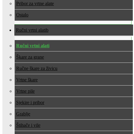
Pribor za vrtne alate
Ostalo
Ručni vrtni alati
Ručni vrtni alati
Škare za grane
Ručne škare za živicu
Vrtne škare
Vrtne pile
Sjekire i pribor
Grablje
Štihače i vile