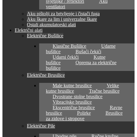
svjetiljke / reflektori
Aku
ventilatori
Aku pištolji za brtvljenje i čistači fuga
Aku škare za lim i univerzalne škare
Ostali akumulatorski alati
Električni alati
Električne Bušilice
Klasične Bušilice
Udarne
bušilice
Bušaći čekići
Udarni čekići
Kutne
bušilice
Oprema za električne
bušilice
Električne Brusilice
Male kutne brusilice
Velike
kutne brusilice
Tračne brusilice
Dvostrane stolne brusilice
Vibracijske brusilice
Ekscentrične brusilice
Ravne
brusilice
Polirke
Brusilice
za zidove i stropove
Električne Pile
Ubodne pile
Ručne kružne