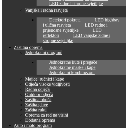
LED zidne i stropne svjetiljke
Vanjska i radna rasvjeta
Detektori pokreta
LED highbay
i ulična rasvjeta
LED radne i
prijenosne svjetiljke
LED
reflektori
LED vanjske zidne i
stropne svjetiljke
Zaštitna oprema
Jednokratni program
Jednokratne kute i pregače
Jednokratne maske i kape
Jednokratni kombinezoni
Majice, ručnici i kape
Odjeća visoke vidljivosti
Radna odjeća
Outdoor odjeća
Zaštitna obuća
Zaštita glave
Zaštita ruku
Oprema za rad na visini
Dodatna oprema
Auto i moto program