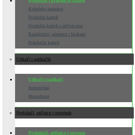
Produžni i priključni kabeli
Kabelske motalice
Produžni kabeli
Produžni kabeli s utičnicama
Razdjelnici, adapteri i blokade
Priključni kabeli
Utikači i natikači
Utikači i natikači
Industrijski
Monofazni
Prekidači, utičnice i oprema
Prekidači, utičnice i oprema