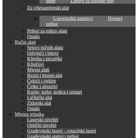
pilee
Listovi za ubodne pile
Za višenamjenski alat
Univerzalni nastavci
Dremel
pribor
Pribor za mikro alate
Ostalo
Ručni alati
Setovi ručnih alata
Odvijači i bitovi
Kliješta i stezaljke
Ključevi
Mjerni alati
Rezni i brusni alat
Čekići i sjekire
Četke i abrazivi
Kutije, torbe, kolica i ormari
Ličilački alat
Zidarski alat
Ostalo
Mjerna tehnika
Laserski niveliri
Optički niveliri
Građevinski laseri – rotacijski laseri
Građevinski stativi i pribor