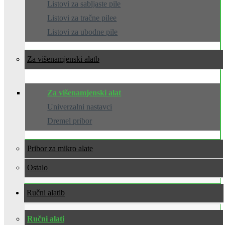
Listovi za sabljaste pile
Listovi za tračne pilee
Listovi za ubodne pile
Za višenamjenski alat
Za višenamjenski alat
Univerzalni nastavci
Dremel pribor
Pribor za mikro alate
Ostalo
Ručni alati
Ručni alati