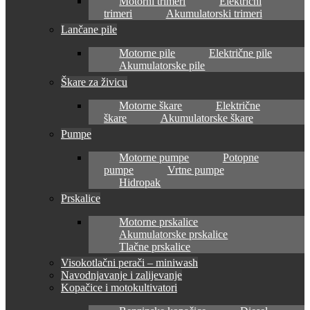
Motorni trimeri
Električni
trimeri
Akumulatorski trimeri
Lančane pile
Motorne pile
Električne pile
Akumulatorske pile
Škare za živicu
Motorne škare
Električne
škare
Akumulatorske škare
Pumpe
Motorne pumpe
Potopne
pumpe
Vrtne pumpe
Hidropak
Prskalice
Motorne prskalice
Akumulatorske prskalice
Tlačne prskalice
Visokotlačni perači – miniwash
Navodnjavanje i zalijevanje
Kopačice i motokultivatori