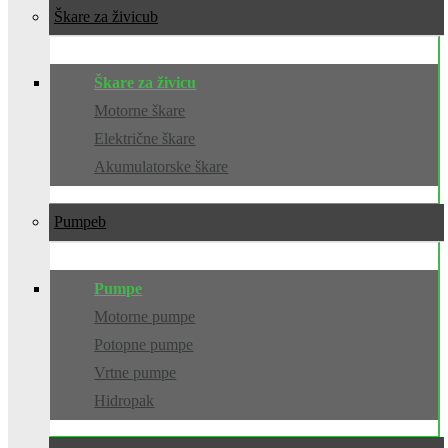
Škare za živicu
Škare za živicu
Motorne škare
Električne škare
Akumulatorske škare
Pumpe
Pumpe
Motorne pumpe
Potopne pumpe
Vrtne pumpe
Hidropak