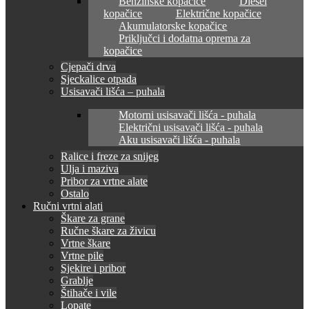
Benzinske kopačice
Diesel
kopačice
Električne kopačice
Akumulatorske kopačice
Priključci i dodatna oprema za
kopačice
Cjepači drva
Sjeckalice otpada
Usisavači lišća – puhala
Motorni usisavači lišća - puhala
Električni usisavači lišća - puhala
Aku usisavači lišća - puhala
Ralice i freze za snijeg
Ulja i maziva
Pribor za vrtne alate
Ostalo
Ručni vrtni alati
Škare za grane
Ručne škare za živicu
Vrtne škare
Vrtne pile
Sjekire i pribor
Grablje
Štihače i vile
Lopate