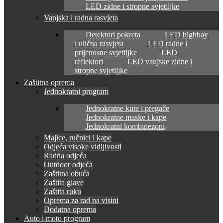
LED zidne i stropne svjetiljke
Vanjska i radna rasvjeta
Detektori pokreta
LED highbay
i ulična rasvjeta
LED radne i
prijenosne svjetiljke
LED
reflektori
LED vanjske zidne i
stropne svjetiljke
Zaštitna oprema
Jednokratni program
Jednokratne kute i pregače
Jednokratne maske i kape
Jednokratni kombinezoni
Majice, ručnici i kape
Odjeća visoke vidljivosti
Radna odjeća
Outdoor odjeća
Zaštitna obuća
Zaštita glave
Zaštita ruku
Oprema za rad na visini
Dodatna oprema
Auto i moto program