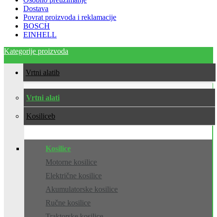
Dostava
Povrat proizvoda i reklamacije
BOSCH
EINHELL
Kategorije proizvoda
Vrtni alati
Vrtni alati
Kosilice
Kosilice
Motorne kosilice
Električne kosilice
Akumulatorske kosilice
Ručne kosilice
Traktorske kosilice