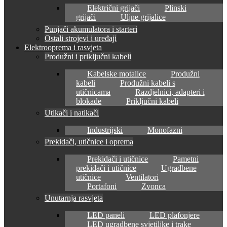
Električni grijači
Plinski
grijači
Uljne grijalice
Punjači akumulatora i starteri
Ostali strojevi i uređaji
Elektrooprema i rasvjeta
Produžni i priključni kabeli
Kabelske motalice
Produžni
kabeli
Produžni kabeli s
utičnicama
Razdjelnici, adapteri i
blokade
Priključni kabeli
Utikači i natikači
Industrijski
Monofazni
Prekidači, utičnice i oprema
Prekidači i utičnice
Pametni
prekidači i utičnice
Ugradbene
utičnice
Ventilatori
Portafoni
Zvonca
Unutarnja rasvjeta
LED paneli
LED plafonjere
LED ugradbene svjetiljke i trake