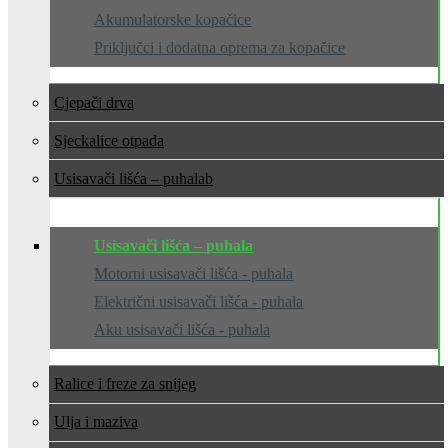
Akumulatorske kopačice
Priključci i dodatna oprema za kopačice
Cjepači drva
Sjeckalice otpada
Usisavači lišća – puhala
Usisavači lišća – puhala
Motorni usisavači lišća - puhala
Električni usisavači lišća - puhala
Aku usisavači lišća - puhala
Ralice i freze za snijeg
Ulja i maziva