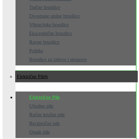
Tračne brusilice
Dvostrane stolne brusilice
Vibracijske brusilice
Ekscentrične brusilice
Ravne brusilice
Polirke
Brusilice za zidove i stropove
Električne Pile
Električne Pile
Ubodne pile
Ručne kružne pile
Recipročne pile
Ostale pile