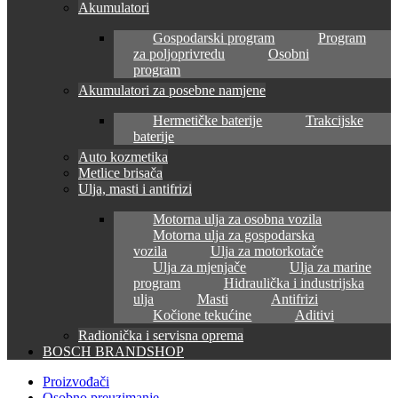
Akumulatori
Gospodarski program
Program
za poljoprivredu
Osobni
program
Akumulatori za posebne namjene
Hermetičke baterije
Trakcijske
baterije
Auto kozmetika
Metlice brisača
Ulja, masti i antifrizi
Motorna ulja za osobna vozila
Motorna ulja za gospodarska
vozila
Ulja za motorkotače
Ulja za mjenjače
Ulja za marine
program
Hidraulička i industrijska
ulja
Masti
Antifrizi
Kočione tekućine
Aditivi
Radionička i servisna oprema
BOSCH BRANDSHOP
Proizvođači
Osobno preuzimanje