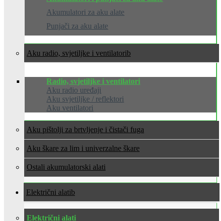
Akumulatori za aku alate
Punjači za aku alate
Aku radio, svjetiljke i ventilatori
Radio, svjetiljke i ventilatori
Aku radio uređaji
Aku svjetiljke / reflektori
Aku ventilatori
Aku pištolji za brtvljenje i čistači fuga
Aku škare za lim i univerzalne škare
Ostali akumulatorski alati
Električni alati
Električni alati