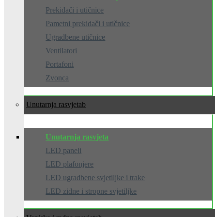
Prekidači i utičnice
Pametni prekidači i utičnice
Ugradbene utičnice
Ventilatori
Portafoni
Zvonca
Unutarnja rasvjeta
Unutarnja rasvjeta
LED paneli
LED plafonjere
LED ugradbene svjetiljke i trake
LED zidne i stropne svjetiljke