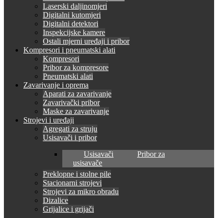
Laserski daljinomjeri
Digitalni kutomjeri
Digitalni detektori
Inspekcijske kamere
Ostali mjerni uređaji i pribor
Kompresori i pneumatski alati
Kompresori
Pribor za kompresore
Pneumatski alati
Zavarivanje i oprema
Aparati za zavarivanje
Zavarivački pribor
Maske za zavarivanje
Strojevi i uređaji
Agregati za struju
Usisavači i pribor
Usisavači
Pribor za
usisavače
Preklopne i stolne pile
Stacionarni strojevi
Strojevi za mikro obradu
Dizalice
Grijalice i grijači