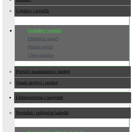
Grijalice i grijači
Grijalice i grijači
Električni grijači
Plinski grijači
Uljne grijalice
Punjači akumulatora i starteri
Ostali strojevi i uređaji
Elektrooprema i rasvjeta
Produžni i priključni kabeli