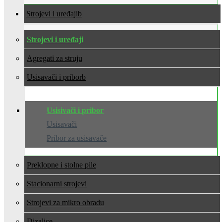
Strojevi i uređaji
Strojevi i uređaji
Agregati za struju
Usisavači i pribor
Usisivači i pribor
Usisavači
Pribor za usisavače
Preklopne i stolne pile
Stacionarni strojevi
Strojevi za mikro obradu
Dizalice