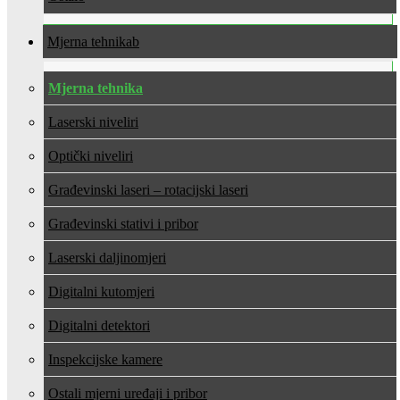
Mjerna tehnika
Mjerna tehnika
Laserski niveliri
Optički niveliri
Građevinski laseri – rotacijski laseri
Građevinski stativi i pribor
Laserski daljinomjeri
Digitalni kutomjeri
Digitalni detektori
Inspekcijske kamere
Ostali mjerni uređaji i pribor