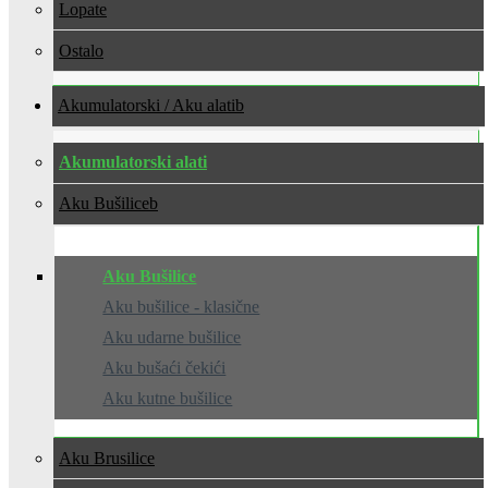
Lopate
Ostalo
Akumulatorski / Aku alati
Akumulatorski alati
Aku Bušilice
Aku Bušilice
Aku bušilice - klasične
Aku udarne bušilice
Aku bušaći čekići
Aku kutne bušilice
Aku Brusilice