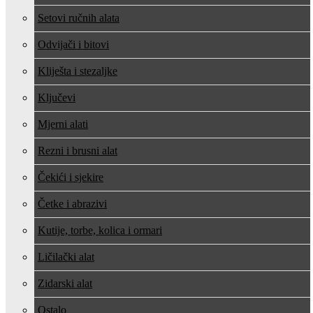
Setovi ručnih alata
Odvijači i bitovi
Kliješta i stezaljke
Ključevi
Mjerni alati
Rezni i brusni alat
Čekići i sjekire
Četke i abrazivi
Kutije, torbe, kolica i ormari
Ličilački alat
Zidarski alat
Ostalo