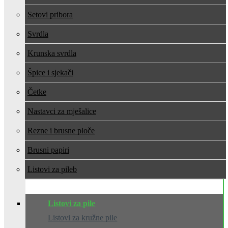
Setovi pribora
Svrdla
Krunska svrdla
Špice i sjekači
Četke
Nastavci za mješalice
Rezne i brusne ploče
Brusni papiri
Listovi za pile
Listovi za pile
Listovi za kružne pile