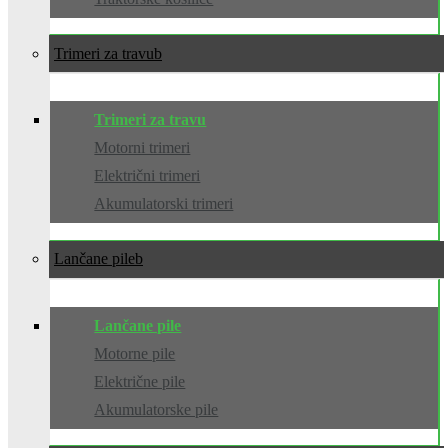
Trimeri za travu
Trimeri za travu
Motorni trimeri
Električni trimeri
Akumulatorski trimeri
Lančane pile
Lančane pile
Motorne pile
Električne pile
Akumulatorske pile