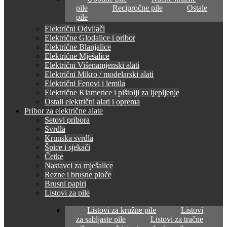
pile
Recipročne pile
Ostale
pile
Električni Odvijači
Električne Glodalice i pribor
Električne Blanjalice
Električne Mješalice
Električni Višenamjenski alati
Električni Mikro / modelarski alati
Električni Fenovi i lemila
Električne Klamerice i pištolji za ljepljenje
Ostali električni alati i oprema
Pribor za električne alate
Setovi pribora
Svrdla
Krunska svrdla
Špice i sjekači
Četke
Nastavci za mješalice
Rezne i brusne ploče
Brusni papiri
Listovi za pile
Listovi za kružne pile
Listovi
za sabljaste pile
Listovi za tračne