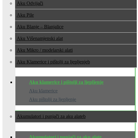
Aku Odvijači
Aku Pile
Aku Blanje – Blanjalice
Aku Višenamjenski alat
Aku Mikro / modelarski alati
Aku Klamerice i pištolji za ljepljenje
Aku klamerice i pištolji za ljepljenje
Aku klamerice
Aku pištolji za ljepljenje
Akumulatori i punjači za aku alate
Akumulatori i punjači za aku alate