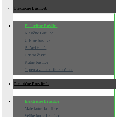
Električne Bušilice
Električne Bušilice
Klasične Bušilice
Udarne bušilice
Bušaći čekići
Udarni čekići
Kutne bušilice
Oprema za električne bušilice
Električne Brusilice
Električne Brusilice
Male kutne brusilice
Velike kutne brusilice