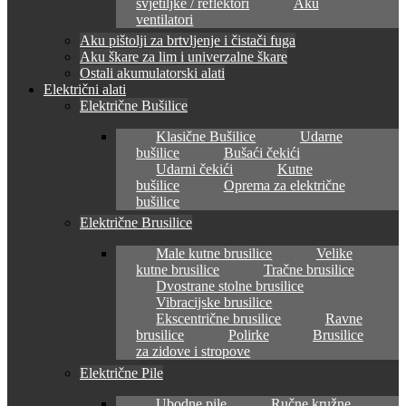
svjetiljke / reflektori
Aku
ventilatori
Aku pištolji za brtvljenje i čistači fuga
Aku škare za lim i univerzalne škare
Ostali akumulatorski alati
Električni alati
Električne Bušilice
Klasične Bušilice
Udarne
bušilice
Bušaći čekići
Udarni čekići
Kutne
bušilice
Oprema za električne
bušilice
Električne Brusilice
Male kutne brusilice
Velike
kutne brusilice
Tračne brusilice
Dvostrane stolne brusilice
Vibracijske brusilice
Ekscentrične brusilice
Ravne
brusilice
Polirke
Brusilice
za zidove i stropove
Električne Pile
Ubodne pile
Ručne kružne