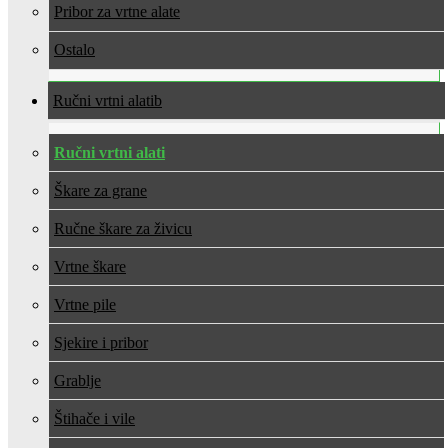
Pribor za vrtne alate
Ostalo
Ručni vrtni alati
Ručni vrtni alati
Škare za grane
Ručne škare za živicu
Vrtne škare
Vrtne pile
Sjekire i pribor
Grablje
Štihače i vile