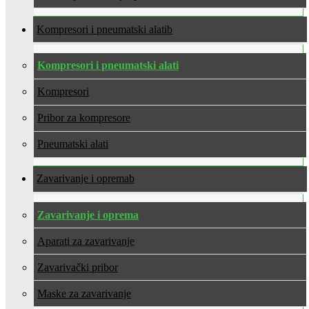
Kompresori i pneumatski alati
Kompresori i pneumatski alati
Kompresori
Pribor za kompresore
Pneumatski alati
Zavarivanje i oprema
Zavarivanje i oprema
Aparati za zavarivanje
Zavarivački pribor
Maske za zavarivanje