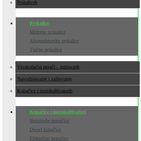
Prskalice
Prskalice
Motorne prskalice
Akumulatorske prskalice
Tlačne prskalice
Visokotlačni perači – miniwash
Navodnjavanje i zalijevanje
Kopačice i motokultivatori
Kopačice i motokultivatori
Benzinske kopačice
Diesel kopačice
Električne kopačice