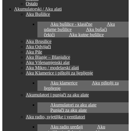
Ostalo
Akumulatorski / Aku alati
Aku Bušilice
Aku bušilice - klasične
Aku
udarne bušilice
Aku bušaći
čekići
Aku kutne bušilice
Aku Brusilice
Aku Odvijači
Aku Pile
Aku Blanje – Blanjalice
Aku Višenamjenski alat
Aku Mikro / modelarski alati
Aku Klamerice i pištolji za ljepljenje
Aku klamerice
Aku pištolji za
ljepljenje
Akumulatori i punjači za aku alate
Akumulatori za aku alate
Punjači za aku alate
Aku radio, svjetiljke i ventilatori
Aku radio uređaji
Aku