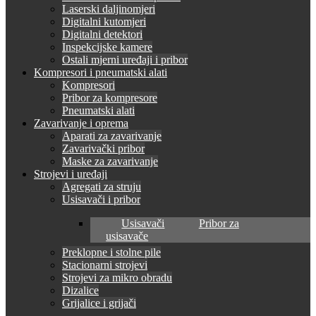
Laserski daljinomjeri
Digitalni kutomjeri
Digitalni detektori
Inspekcijske kamere
Ostali mjerni uređaji i pribor
Kompresori i pneumatski alati
Kompresori
Pribor za kompresore
Pneumatski alati
Zavarivanje i oprema
Aparati za zavarivanje
Zavarivački pribor
Maske za zavarivanje
Strojevi i uređaji
Agregati za struju
Usisavači i pribor
Usisavači
Pribor za
usisavače
Preklopne i stolne pile
Stacionarni strojevi
Strojevi za mikro obradu
Dizalice
Grijalice i grijači