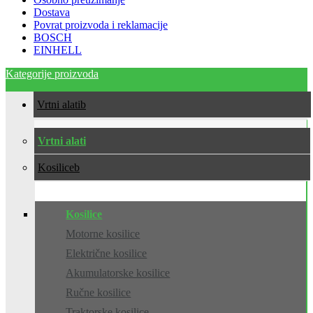
Dostava
Povrat proizvoda i reklamacije
BOSCH
EINHELL
Kategorije proizvoda
Vrtni alati
Vrtni alati
Kosilice
Kosilice
Motorne kosilice
Električne kosilice
Akumulatorske kosilice
Ručne kosilice
Traktorske kosilice