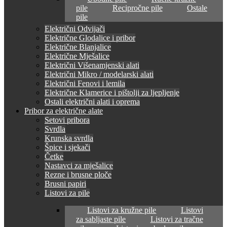
pile
Recipročne pile
Ostale
pile
Električni Odvijači
Električne Glodalice i pribor
Električne Blanjalice
Električne Mješalice
Električni Višenamjenski alati
Električni Mikro / modelarski alati
Električni Fenovi i lemila
Električne Klamerice i pištolji za ljepljenje
Ostali električni alati i oprema
Pribor za električne alate
Setovi pribora
Svrdla
Krunska svrdla
Špice i sjekači
Četke
Nastavci za mješalice
Rezne i brusne ploče
Brusni papiri
Listovi za pile
Listovi za kružne pile
Listovi
za sabljaste pile
Listovi za tračne