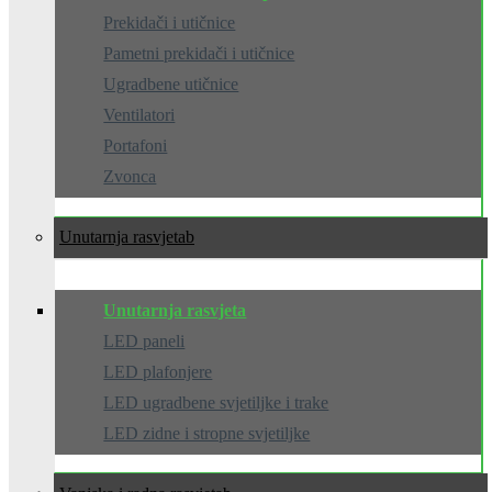
Prekidači i utičnice
Pametni prekidači i utičnice
Ugradbene utičnice
Ventilatori
Portafoni
Zvonca
Unutarnja rasvjeta
Unutarnja rasvjeta
LED paneli
LED plafonjere
LED ugradbene svjetiljke i trake
LED zidne i stropne svjetiljke