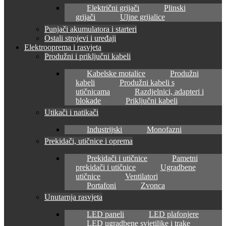
Električni grijači
Plinski
grijači
Uljne grijalice
Punjači akumulatora i starteri
Ostali strojevi i uređaji
Elektrooprema i rasvjeta
Produžni i priključni kabeli
Kabelske motalice
Produžni
kabeli
Produžni kabeli s
utičnicama
Razdjelnici, adapteri i
blokade
Priključni kabeli
Utikači i natikači
Industrijski
Monofazni
Prekidači, utičnice i oprema
Prekidači i utičnice
Pametni
prekidači i utičnice
Ugradbene
utičnice
Ventilatori
Portafoni
Zvonca
Unutarnja rasvjeta
LED paneli
LED plafonjere
LED ugradbene svjetiljke i trake