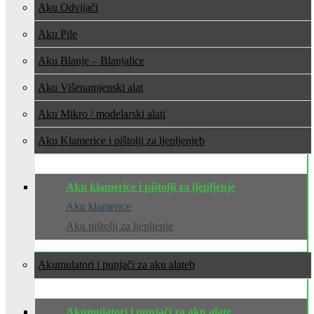
Aku Odvijači
Aku Pile
Aku Blanje – Blanjalice
Aku Višenamjenski alat
Aku Mikro / modelarski alati
Aku Klamerice i pištolji za ljepljenje
Aku klamerice i pištolji za ljepljenje
Aku klamerice
Aku pištolji za ljepljenje
Akumulatori i punjači za aku alate
Akumulatori i punjači za aku alate