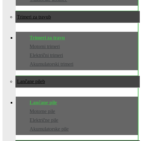
Trimeri za travu
Trimeri za travu
Motorni trimeri
Električni trimeri
Akumulatorski trimeri
Lančane pile
Lančane pile
Motorne pile
Električne pile
Akumulatorske pile