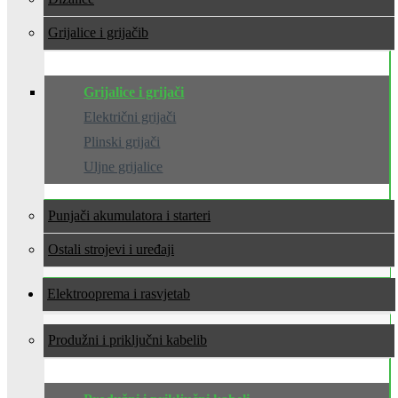
Grijalice i grijači
Grijalice i grijači
Električni grijači
Plinski grijači
Uljne grijalice
Punjači akumulatora i starteri
Ostali strojevi i uređaji
Elektrooprema i rasvjeta
Produžni i priključni kabeli