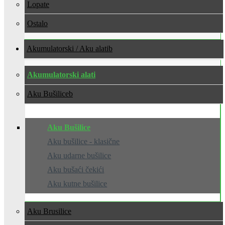
Lopate
Ostalo
Akumulatorski / Aku alati
Akumulatorski alati
Aku Bušilice
Aku Bušilice
Aku bušilice - klasične
Aku udarne bušilice
Aku bušaći čekići
Aku kutne bušilice
Aku Brusilice