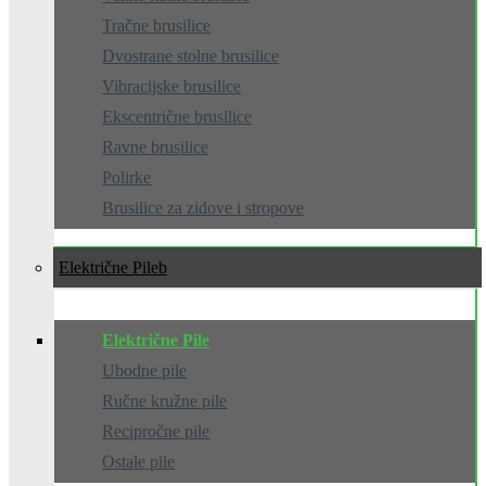
Tračne brusilice
Dvostrane stolne brusilice
Vibracijske brusilice
Ekscentrične brusilice
Ravne brusilice
Polirke
Brusilice za zidove i stropove
Električne Pile
Električne Pile
Ubodne pile
Ručne kružne pile
Recipročne pile
Ostale pile