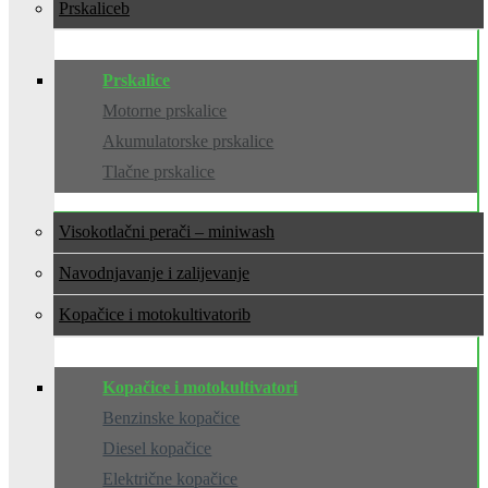
Prskalice
Prskalice
Motorne prskalice
Akumulatorske prskalice
Tlačne prskalice
Visokotlačni perači – miniwash
Navodnjavanje i zalijevanje
Kopačice i motokultivatori
Kopačice i motokultivatori
Benzinske kopačice
Diesel kopačice
Električne kopačice