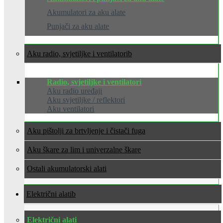
Akumulatori za aku alate
Punjači za aku alate
Aku radio, svjetiljke i ventilatori
Radio, svjetiljke i ventilatori
Aku radio uređaji
Aku svjetiljke / reflektori
Aku ventilatori
Aku pištolji za brtvljenje i čistači fuga
Aku škare za lim i univerzalne škare
Ostali akumulatorski alati
Električni alati
Električni alati