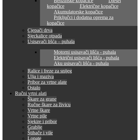
Benzinske kopačice
Diesel
kopačice
Električne kopačice
Akumulatorske kopačice
Priključci i dodatna oprema za
kopačice
Cjepači drva
Sjeckalice otpada
Usisavači lišća – puhala
Motorni usisavači lišća - puhala
Električni usisavači lišća - puhala
Aku usisavači lišća - puhala
Ralice i freze za snijeg
Ulja i maziva
Pribor za vrtne alate
Ostalo
Ručni vrtni alati
Škare za grane
Ručne škare za živicu
Vrtne škare
Vrtne pile
Sjekire i pribor
Grablje
Štihače i vile
Lopate