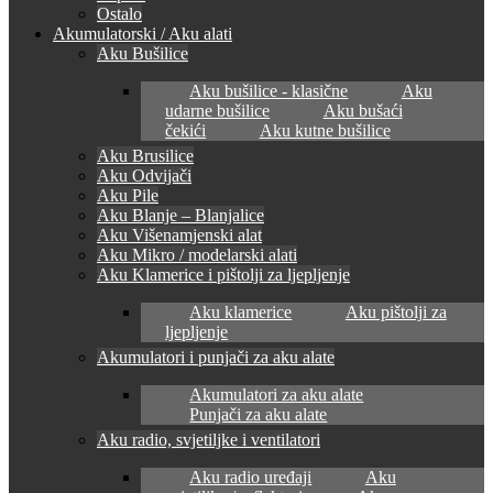
Ostalo
Akumulatorski / Aku alati
Aku Bušilice
Aku bušilice - klasične
Aku
udarne bušilice
Aku bušaći
čekići
Aku kutne bušilice
Aku Brusilice
Aku Odvijači
Aku Pile
Aku Blanje – Blanjalice
Aku Višenamjenski alat
Aku Mikro / modelarski alati
Aku Klamerice i pištolji za ljepljenje
Aku klamerice
Aku pištolji za
ljepljenje
Akumulatori i punjači za aku alate
Akumulatori za aku alate
Punjači za aku alate
Aku radio, svjetiljke i ventilatori
Aku radio uređaji
Aku