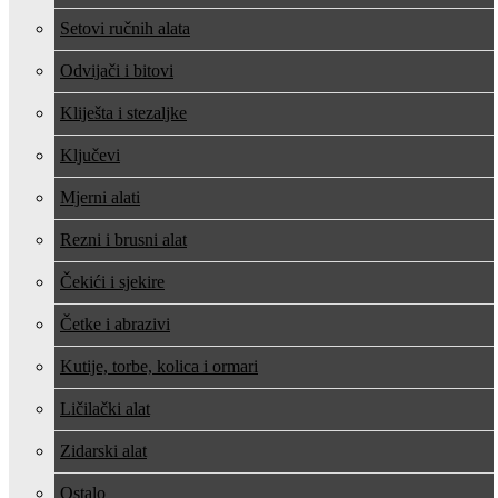
Setovi ručnih alata
Odvijači i bitovi
Kliješta i stezaljke
Ključevi
Mjerni alati
Rezni i brusni alat
Čekići i sjekire
Četke i abrazivi
Kutije, torbe, kolica i ormari
Ličilački alat
Zidarski alat
Ostalo