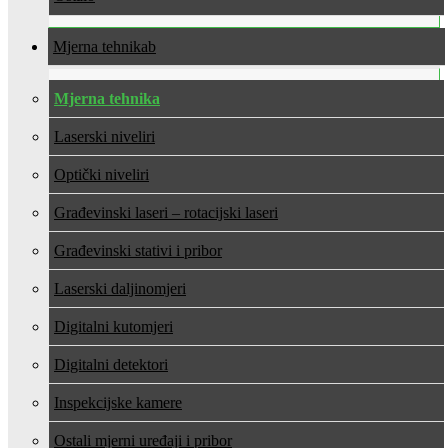
Mjerna tehnika
Mjerna tehnika
Laserski niveliri
Optički niveliri
Građevinski laseri – rotacijski laseri
Građevinski stativi i pribor
Laserski daljinomjeri
Digitalni kutomjeri
Digitalni detektori
Inspekcijske kamere
Ostali mjerni uređaji i pribor