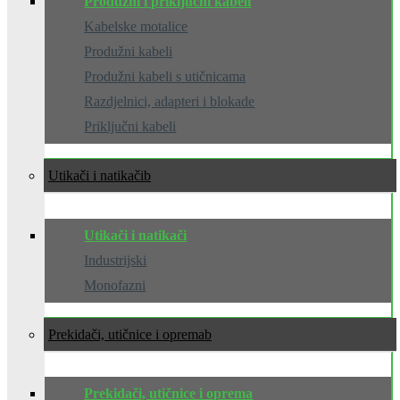
Produžni i priključni kabeli
Kabelske motalice
Produžni kabeli
Produžni kabeli s utičnicama
Razdjelnici, adapteri i blokade
Priključni kabeli
Utikači i natikači
Utikači i natikači
Industrijski
Monofazni
Prekidači, utičnice i oprema
Prekidači, utičnice i oprema