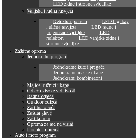
LED zidne i stropne svjetiljke
Vanjska i radna rasvjeta
Detektori pokreta
LED highbay
i ulična rasvjeta
LED radne i
prijenosne svjetiljke
LED
reflektori
LED vanjske zidne i
stropne svjetiljke
Zaštitna oprema
Jednokratni program
Jednokratne kute i pregače
Jednokratne maske i kape
Jednokratni kombinezoni
Majice, ručnici i kape
Odjeća visoke vidljivosti
Radna odjeća
Outdoor odjeća
Zaštitna obuća
Zaštita glave
Zaštita ruku
Oprema za rad na visini
Dodatna oprema
Auto i moto program