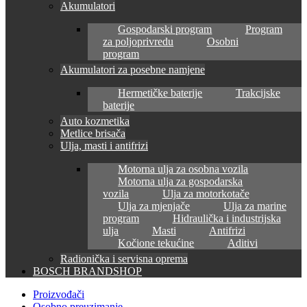
Akumulatori
Gospodarski program
Program
za poljoprivredu
Osobni
program
Akumulatori za posebne namjene
Hermetičke baterije
Trakcijske
baterije
Auto kozmetika
Metlice brisača
Ulja, masti i antifrizi
Motorna ulja za osobna vozila
Motorna ulja za gospodarska
vozila
Ulja za motorkotače
Ulja za mjenjače
Ulja za marine
program
Hidraulička i industrijska
ulja
Masti
Antifrizi
Kočione tekućine
Aditivi
Radionička i servisna oprema
BOSCH BRANDSHOP
Proizvođači
Osobno preuzimanje