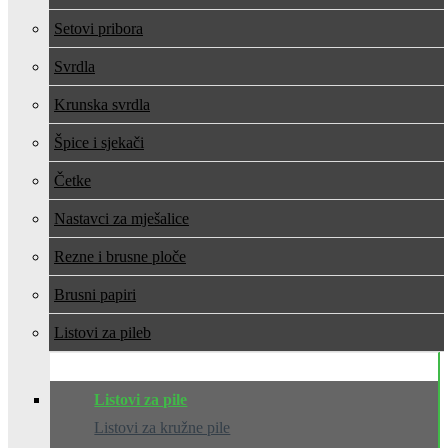
Setovi pribora
Svrdla
Krunska svrdla
Špice i sjekači
Četke
Nastavci za mješalice
Rezne i brusne ploče
Brusni papiri
Listovi za pile
Listovi za pile
Listovi za kružne pile