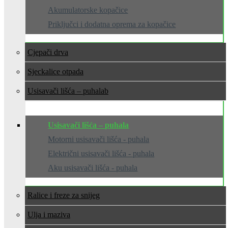
Akumulatorske kopačice
Priključci i dodatna oprema za kopačice
Cjepači drva
Sjeckalice otpada
Usisavači lišća – puhala
Usisavači lišća – puhala
Motorni usisavači lišća - puhala
Električni usisavači lišća - puhala
Aku usisavači lišća - puhala
Ralice i freze za snijeg
Ulja i maziva