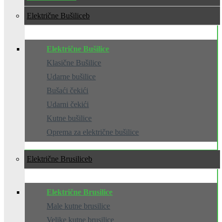
Električne Bušilice
Električne Bušilice
Klasične Bušilice
Udarne bušilice
Bušaći čekići
Udarni čekići
Kutne bušilice
Oprema za električne bušilice
Električne Brusilice
Električne Brusilice
Male kutne brusilice
Velike kutne brusilice