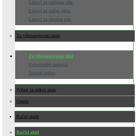
Listovi za sabljaste pile
Listovi za tračne pilee
Listovi za ubodne pile
Za višenamjenski alat
Za višenamjenski alat
Univerzalni nastavci
Dremel pribor
Pribor za mikro alate
Ostalo
Ručni alati
Ručni alati