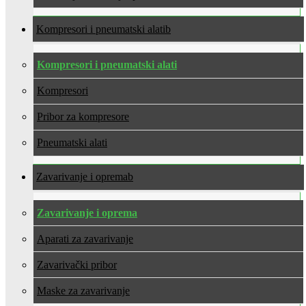
Kompresori i pneumatski alati
Kompresori i pneumatski alati
Kompresori
Pribor za kompresore
Pneumatski alati
Zavarivanje i oprema
Zavarivanje i oprema
Aparati za zavarivanje
Zavarivački pribor
Maske za zavarivanje