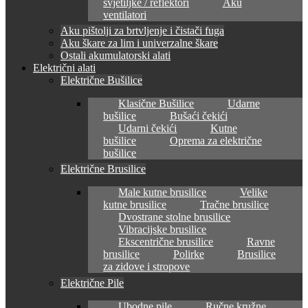
svjetiljke / reflektori
Aku
ventilatori
Aku pištolji za brtvljenje i čistači fuga
Aku škare za lim i univerzalne škare
Ostali akumulatorski alati
Električni alati
Električne Bušilice
Klasične Bušilice
Udarne
bušilice
Bušaći čekići
Udarni čekići
Kutne
bušilice
Oprema za električne
bušilice
Električne Brusilice
Male kutne brusilice
Velike
kutne brusilice
Tračne brusilice
Dvostrane stolne brusilice
Vibracijske brusilice
Ekscentrične brusilice
Ravne
brusilice
Polirke
Brusilice
za zidove i stropove
Električne Pile
Ubodne pile
Ručne kružne