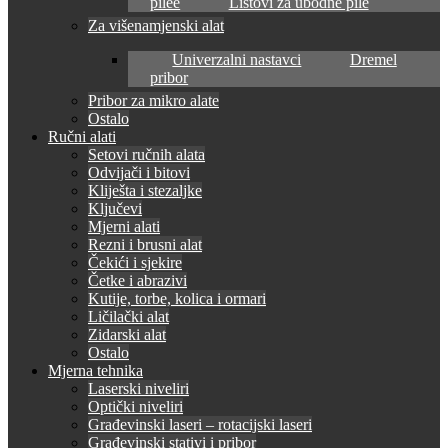
pilee
Listovi za ubodne pile
Za višenamjenski alat
Univerzalni nastavci
Dremel
pribor
Pribor za mikro alate
Ostalo
Ručni alati
Setovi ručnih alata
Odvijači i bitovi
Kliješta i stezaljke
Ključevi
Mjerni alati
Rezni i brusni alat
Čekići i sjekire
Četke i abrazivi
Kutije, torbe, kolica i ormari
Ličilački alat
Zidarski alat
Ostalo
Mjerna tehnika
Laserski niveliri
Optički niveliri
Građevinski laseri – rotacijski laseri
Građevinski stativi i pribor