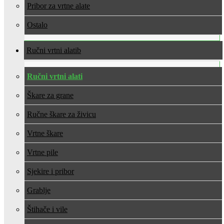
Pribor za vrtne alate
Ostalo
Ručni vrtni alati
Ručni vrtni alati
Škare za grane
Ručne škare za živicu
Vrtne škare
Vrtne pile
Sjekire i pribor
Grablje
Štihače i vile