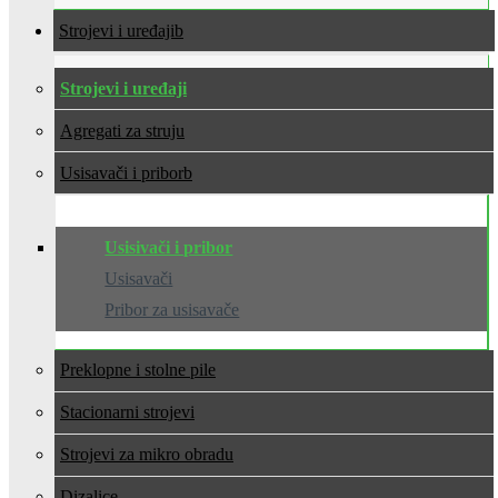
Strojevi i uređaji
Strojevi i uređaji
Agregati za struju
Usisavači i pribor
Usisivači i pribor
Usisavači
Pribor za usisavače
Preklopne i stolne pile
Stacionarni strojevi
Strojevi za mikro obradu
Dizalice