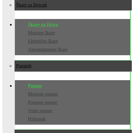
Škare za živicu
Škare za živicu
Motorne škare
Električne škare
Akumulatorske škare
Pumpe
Pumpe
Motorne pumpe
Potopne pumpe
Vrtne pumpe
Hidropak