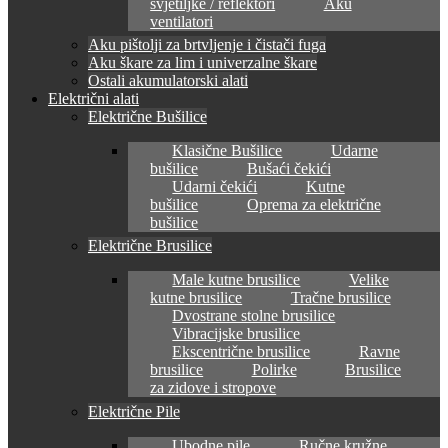
svjetiljke / reflektori
Aku
ventilatori
Aku pištolji za brtvljenje i čistači fuga
Aku škare za lim i univerzalne škare
Ostali akumulatorski alati
Električni alati
Električne Bušilice
Klasične Bušilice
Udarne
bušilice
Bušaći čekići
Udarni čekići
Kutne
bušilice
Oprema za električne
bušilice
Električne Brusilice
Male kutne brusilice
Velike
kutne brusilice
Tračne brusilice
Dvostrane stolne brusilice
Vibracijske brusilice
Ekscentrične brusilice
Ravne
brusilice
Polirke
Brusilice
za zidove i stropove
Električne Pile
Ubodne pile
Ručne kružne