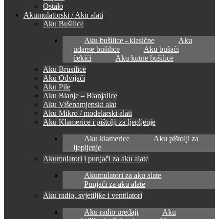
Ostalo
Akumulatorski / Aku alati
Aku Bušilice
Aku bušilice - klasične
Aku
udarne bušilice
Aku bušaći
čekići
Aku kutne bušilice
Aku Brusilice
Aku Odvijači
Aku Pile
Aku Blanje – Blanjalice
Aku Višenamjenski alat
Aku Mikro / modelarski alati
Aku Klamerice i pištolji za ljepljenje
Aku klamerice
Aku pištolji za
ljepljenje
Akumulatori i punjači za aku alate
Akumulatori za aku alate
Punjači za aku alate
Aku radio, svjetiljke i ventilatori
Aku radio uređaji
Aku