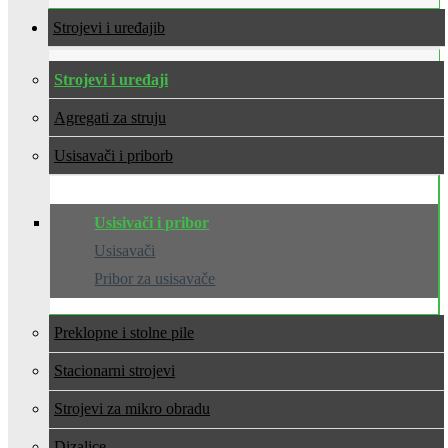
Strojevi i uređaji
Strojevi i uređaji
Agregati za struju
Usisavači i pribor
Usisivači i pribor
Usisavači
Pribor za usisavače
Preklopne i stolne pile
Stacionarni strojevi
Strojevi za mikro obradu
Dizalice