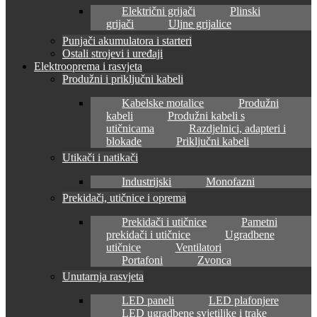
Električni grijači
Plinski
grijači
Uljne grijalice
Punjači akumulatora i starteri
Ostali strojevi i uređaji
Elektrooprema i rasvjeta
Produžni i priključni kabeli
Kabelske motalice
Produžni
kabeli
Produžni kabeli s
utičnicama
Razdjelnici, adapteri i
blokade
Priključni kabeli
Utikači i natikači
Industrijski
Monofazni
Prekidači, utičnice i oprema
Prekidači i utičnice
Pametni
prekidači i utičnice
Ugradbene
utičnice
Ventilatori
Portafoni
Zvonca
Unutarnja rasvjeta
LED paneli
LED plafonjere
LED ugradbene svjetiljke i trake