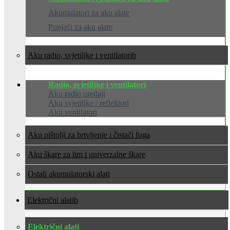
Akumulatori za aku alate
Punjači za aku alate
Aku radio, svjetiljke i ventilatori
Radio, svjetiljke i ventilatori
Aku radio uređaji
Aku svjetiljke / reflektori
Aku ventilatori
Aku pištolji za brtvljenje i čistači fuga
Aku škare za lim i univerzalne škare
Ostali akumulatorski alati
Električni alati
Električni alati