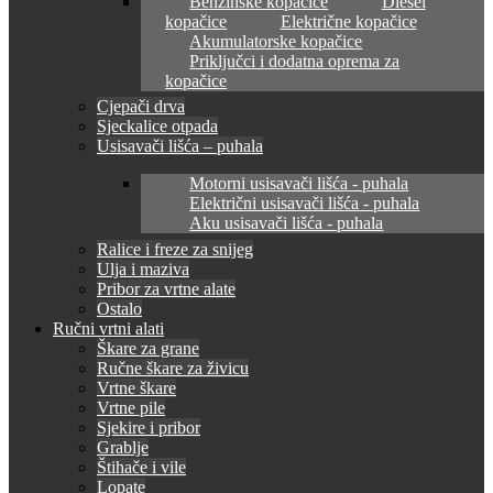
Benzinske kopačice
Diesel
kopačice
Električne kopačice
Akumulatorske kopačice
Priključci i dodatna oprema za
kopačice
Cjepači drva
Sjeckalice otpada
Usisavači lišća – puhala
Motorni usisavači lišća - puhala
Električni usisavači lišća - puhala
Aku usisavači lišća - puhala
Ralice i freze za snijeg
Ulja i maziva
Pribor za vrtne alate
Ostalo
Ručni vrtni alati
Škare za grane
Ručne škare za živicu
Vrtne škare
Vrtne pile
Sjekire i pribor
Grablje
Štihače i vile
Lopate