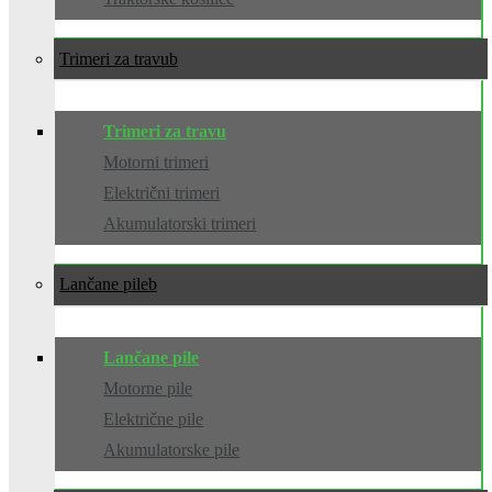
Trimeri za travu
Trimeri za travu
Motorni trimeri
Električni trimeri
Akumulatorski trimeri
Lančane pile
Lančane pile
Motorne pile
Električne pile
Akumulatorske pile