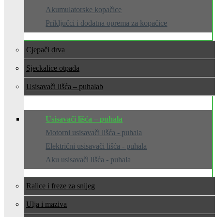
Akumulatorske kopačice
Priključci i dodatna oprema za kopačice
Cjepači drva
Sjeckalice otpada
Usisavači lišća – puhala
Usisavači lišća – puhala
Motorni usisavači lišća - puhala
Električni usisavači lišća - puhala
Aku usisavači lišća - puhala
Ralice i freze za snijeg
Ulja i maziva