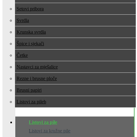
Setovi pribora
Svrdla
Krunska svrdla
Špice i sjekači
Četke
Nastavci za mješalice
Rezne i brusne ploče
Brusni papiri
Listovi za pile
Listovi za pile
Listovi za kružne pile