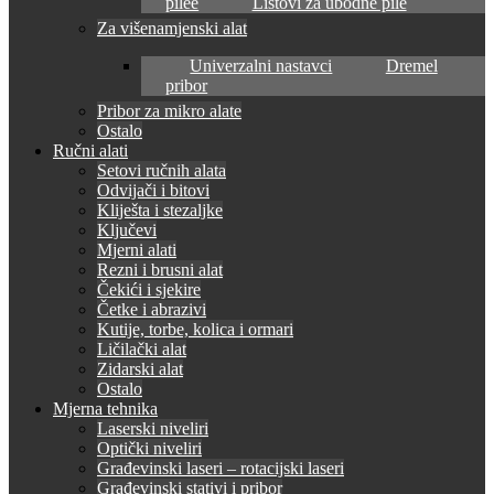
pilee
Listovi za ubodne pile
Za višenamjenski alat
Univerzalni nastavci
Dremel
pribor
Pribor za mikro alate
Ostalo
Ručni alati
Setovi ručnih alata
Odvijači i bitovi
Kliješta i stezaljke
Ključevi
Mjerni alati
Rezni i brusni alat
Čekići i sjekire
Četke i abrazivi
Kutije, torbe, kolica i ormari
Ličilački alat
Zidarski alat
Ostalo
Mjerna tehnika
Laserski niveliri
Optički niveliri
Građevinski laseri – rotacijski laseri
Građevinski stativi i pribor