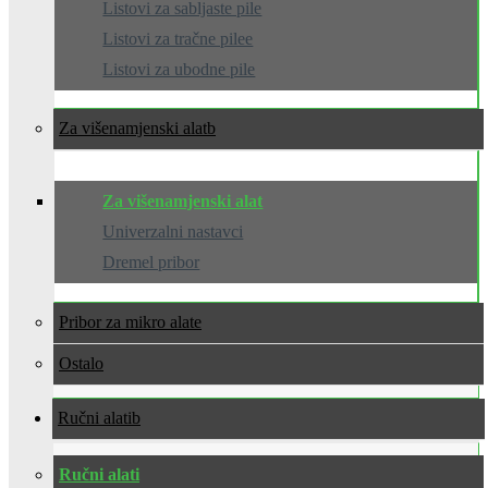
Listovi za sabljaste pile
Listovi za tračne pilee
Listovi za ubodne pile
Za višenamjenski alat
Za višenamjenski alat
Univerzalni nastavci
Dremel pribor
Pribor za mikro alate
Ostalo
Ručni alati
Ručni alati