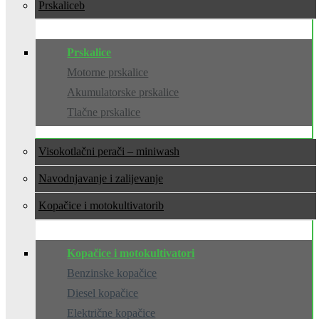
Prskalice
Prskalice
Motorne prskalice
Akumulatorske prskalice
Tlačne prskalice
Visokotlačni perači – miniwash
Navodnjavanje i zalijevanje
Kopačice i motokultivatori
Kopačice i motokultivatori
Benzinske kopačice
Diesel kopačice
Električne kopačice