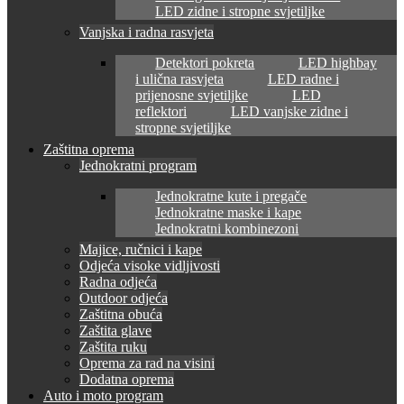
LED zidne i stropne svjetiljke
Vanjska i radna rasvjeta
Detektori pokreta
LED highbay
i ulična rasvjeta
LED radne i
prijenosne svjetiljke
LED
reflektori
LED vanjske zidne i
stropne svjetiljke
Zaštitna oprema
Jednokratni program
Jednokratne kute i pregače
Jednokratne maske i kape
Jednokratni kombinezoni
Majice, ručnici i kape
Odjeća visoke vidljivosti
Radna odjeća
Outdoor odjeća
Zaštitna obuća
Zaštita glave
Zaštita ruku
Oprema za rad na visini
Dodatna oprema
Auto i moto program