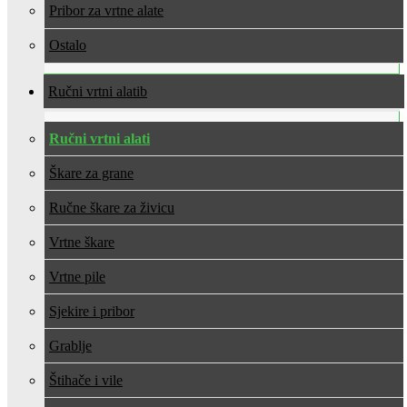
Pribor za vrtne alate
Ostalo
Ručni vrtni alati
Ručni vrtni alati
Škare za grane
Ručne škare za živicu
Vrtne škare
Vrtne pile
Sjekire i pribor
Grablje
Štihače i vile