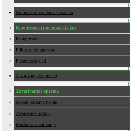
Kompresori i pneumatski alati
Kompresori i pneumatski alati
Kompresori
Pribor za kompresore
Pneumatski alati
Zavarivanje i oprema
Zavarivanje i oprema
Aparati za zavarivanje
Zavarivački pribor
Maske za zavarivanje