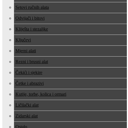
Setovi ručnih alata
Odvijači i bitovi
Kliješta i stezaljke
Ključevi
Mjerni alati
Rezni i brusni alat
Čekići i sjekire
Četke i abrazivi
Kutije, torbe, kolica i ormari
Ličilački alat
Zidarski alat
Ostalo