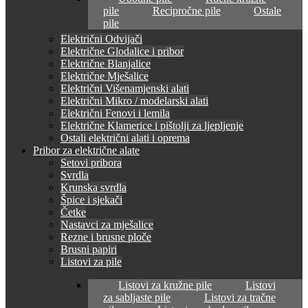
pile
Recipročne pile
Ostale
pile
Električni Odvijači
Električne Glodalice i pribor
Električne Blanjalice
Električne Mješalice
Električni Višenamjenski alati
Električni Mikro / modelarski alati
Električni Fenovi i lemila
Električne Klamerice i pištolji za ljepljenje
Ostali električni alati i oprema
Pribor za električne alate
Setovi pribora
Svrdla
Krunska svrdla
Špice i sjekači
Četke
Nastavci za mješalice
Rezne i brusne ploče
Brusni papiri
Listovi za pile
Listovi za kružne pile
Listovi
za sabljaste pile
Listovi za tračne