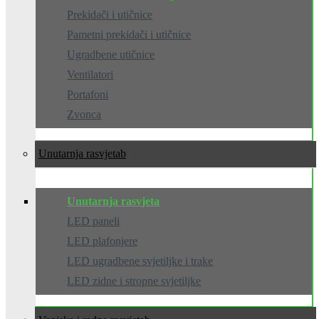
Prekidači i utičnice
Pametni prekidači i utičnice
Ugradbene utičnice
Ventilatori
Portafoni
Zvonca
Unutarnja rasvjeta
Unutarnja rasvjeta
LED paneli
LED plafonjere
LED ugradbene svjetiljke i trake
LED zidne i stropne svjetiljke