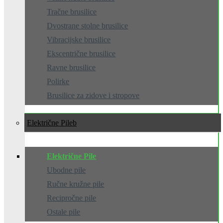
Tračne brusilice
Dvostrane stolne brusilice
Vibracijske brusilice
Ekscentrične brusilice
Ravne brusilice
Polirke
Brusilice za zidove i stropove
Električne Pile
Električne Pile
Ubodne pile
Ručne kružne pile
Recipročne pile
Ostale pile