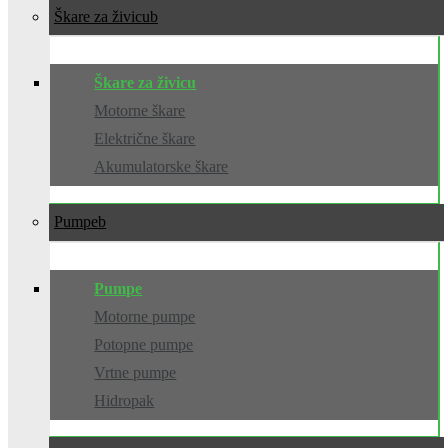
Škare za živicu
Škare za živicu
Motorne škare
Električne škare
Akumulatorske škare
Pumpe
Pumpe
Motorne pumpe
Potopne pumpe
Vrtne pumpe
Hidropak