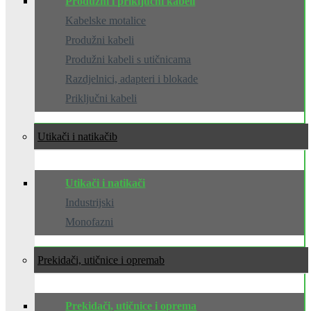
Produžni i priključni kabeli
Kabelske motalice
Produžni kabeli
Produžni kabeli s utičnicama
Razdjelnici, adapteri i blokade
Priključni kabeli
Utikači i natikači
Utikači i natikači
Industrijski
Monofazni
Prekidači, utičnice i oprema
Prekidači, utičnice i oprema