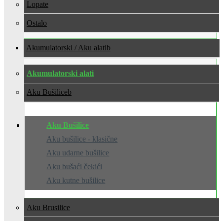
Lopate
Ostalo
Akumulatorski / Aku alati
Akumulatorski alati
Aku Bušilice
Aku Bušilice
Aku bušilice - klasične
Aku udarne bušilice
Aku bušaći čekići
Aku kutne bušilice
Aku Brusilice