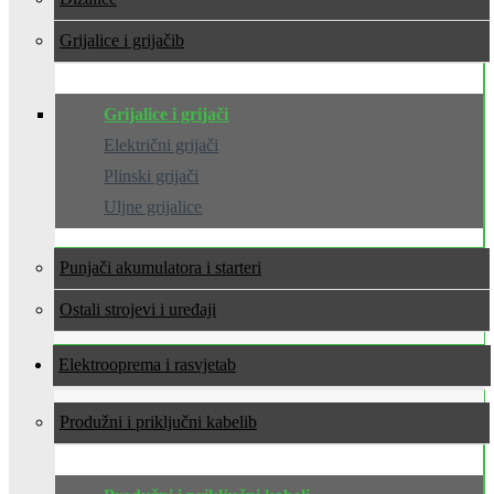
Grijalice i grijači
Grijalice i grijači
Električni grijači
Plinski grijači
Uljne grijalice
Punjači akumulatora i starteri
Ostali strojevi i uređaji
Elektrooprema i rasvjeta
Produžni i priključni kabeli