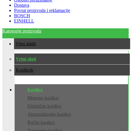
Dostava
Povrat proizvoda i reklamacije
BOSCH
EINHELL
Kategorije proizvoda
Vrtni alati
Vrtni alati
Kosilice
Kosilice
Motorne kosilice
Električne kosilice
Akumulatorske kosilice
Ručne kosilice
Traktorske kosilice