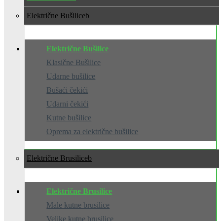
Električne Bušilice
Električne Bušilice
Klasične Bušilice
Udarne bušilice
Bušaći čekići
Udarni čekići
Kutne bušilice
Oprema za električne bušilice
Električne Brusilice
Električne Brusilice
Male kutne brusilice
Velike kutne brusilice