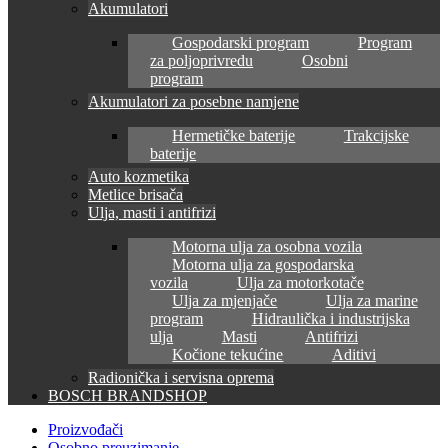
Akumulatori
Gospodarski program
Program
za poljoprivredu
Osobni
program
Akumulatori za posebne namjene
Hermetičke baterije
Trakcijske
baterije
Auto kozmetika
Metlice brisača
Ulja, masti i antifrizi
Motorna ulja za osobna vozila
Motorna ulja za gospodarska
vozila
Ulja za motorkotače
Ulja za mjenjače
Ulja za marine
program
Hidraulička i industrijska
ulja
Masti
Antifrizi
Kočione tekućine
Aditivi
Radionička i servisna oprema
BOSCH BRANDSHOP
Proizvođači
Osobno preuzimanje