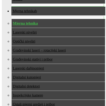
Mjerna tehnika
Mjerna tehnika
Laserski niveliri
Optički niveliri
Građevinski laseri – rotacijski laseri
Građevinski stativi i pribor
Laserski daljinomjeri
Digitalni kutomjeri
Digitalni detektori
Inspekcijske kamere
Ostali mjerni uređaji i pribor