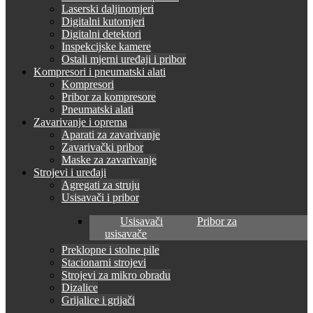
Laserski daljinomjeri
Digitalni kutomjeri
Digitalni detektori
Inspekcijske kamere
Ostali mjerni uređaji i pribor
Kompresori i pneumatski alati
Kompresori
Pribor za kompresore
Pneumatski alati
Zavarivanje i oprema
Aparati za zavarivanje
Zavarivački pribor
Maske za zavarivanje
Strojevi i uređaji
Agregati za struju
Usisavači i pribor
Usisavači
Pribor za
usisavače
Preklopne i stolne pile
Stacionarni strojevi
Strojevi za mikro obradu
Dizalice
Grijalice i grijači