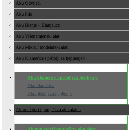
Aku Odvijači
Aku Pile
Aku Blanje – Blanjalice
Aku Višenamjenski alat
Aku Mikro / modelarski alati
Aku Klamerice i pištolji za ljepljenje
Aku klamerice i pištolji za ljepljenje
Aku klamerice
Aku pištolji za ljepljenje
Akumulatori i punjači za aku alate
Akumulatori i punjači za aku alate