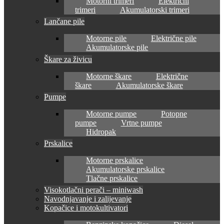
Motorni trimeri
Električni
trimeri
Akumulatorski trimeri
Lančane pile
Motorne pile
Električne pile
Akumulatorske pile
Škare za živicu
Motorne škare
Električne
škare
Akumulatorske škare
Pumpe
Motorne pumpe
Potopne
pumpe
Vrtne pumpe
Hidropak
Prskalice
Motorne prskalice
Akumulatorske prskalice
Tlačne prskalice
Visokotlačni perači – miniwash
Navodnjavanje i zalijevanje
Kopačice i motokultivatori