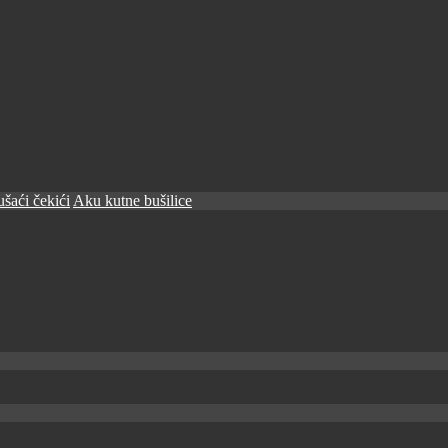
šaći čekići
Aku kutne bušilice