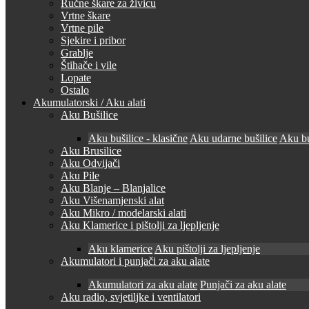
Ručne škare za živicu
Vrtne škare
Vrtne pile
Sjekire i pribor
Grablje
Štihače i vile
Lopate
Ostalo
Akumulatorski / Aku alati
Aku Bušilice
Aku bušilice - klasične
Aku udarne bušilice
Aku bu
Aku Brusilice
Aku Odvijači
Aku Pile
Aku Blanje – Blanjalice
Aku Višenamjenski alat
Aku Mikro / modelarski alati
Aku Klamerice i pištolji za ljepljenje
Aku klamerice
Aku pištolji za ljepljenje
Akumulatori i punjači za aku alate
Akumulatori za aku alate
Punjači za aku alate
Aku radio, svjetiljke i ventilatori