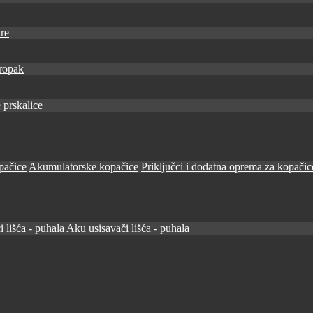
re
ropak
 prskalice
pačice
Akumulatorske kopačice
Priključci i dodatna oprema za kopačic
i lišća - puhala
Aku usisavači lišća - puhala