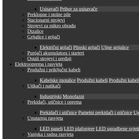
Usisavači
Pribor za usisavače
Preklopne i stolne pile
Stacionarni strojevi
Strojevi za mikro obradu
Dizalice
Grijalice i grijači
Električni grijači
Plinski grijači
Uljne grijalice
Punjači akumulatora i starteri
Ostali strojevi i uređaji
Elektrooprema i rasvjeta
Produžni i priključni kabeli
Kabelske motalice
Produžni kabeli
Produžni kabeli
Utikači i natikači
Industrijski
Monofazni
Prekidači, utičnice i oprema
Prekidači i utičnice
Pametni prekidači i utičnice
Ug
Unutarnja rasvjeta
LED paneli
LED plafonjere
LED ugradbene svjetil
Vanjska i radna rasvjeta