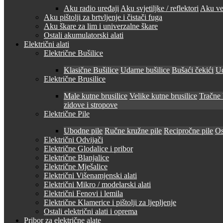
Aku radio uređaji
Aku svjetiljke / reflektori
Aku ven
Aku pištolji za brtvljenje i čistači fuga
Aku škare za lim i univerzalne škare
Ostali akumulatorski alati
Električni alati
Električne Bušilice
Klasične Bušilice
Udarne bušilice
Bušaći čekići
Ud
Električne Brusilice
Male kutne brusilice
Velike kutne brusilice
Tračne 
zidove i stropove
Električne Pile
Ubodne pile
Ručne kružne pile
Recipročne pile
Os
Električni Odvijači
Električne Glodalice i pribor
Električne Blanjalice
Električne Mješalice
Električni Višenamjenski alati
Električni Mikro / modelarski alati
Električni Fenovi i lemila
Električne Klamerice i pištolji za ljepljenje
Ostali električni alati i oprema
Pribor za električne alate