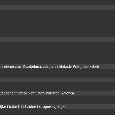
 s utičnicama
Razdjelnici, adapteri i blokade
Priključni kabeli
radbene utičnice
Ventilatori
Portafoni
Zvonca
jke i trake
LED zidne i stropne svjetiljke