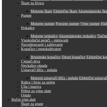
Škare za živicu
Motorne škare
Električne škare
Akumulatorske ška
Pumpe
Motorne pumpe
Potopne pumpe
Vrtne pumpe
Hid
Prskalice
Motorne prskalice
Akumulatorske prskalice
Tlačne
Visokotlačni perači – miniwash
Navodnjavanje i zalijevanje
Kopačice i motokultivatori
Benzinske kopačice
Diesel kopačice
Električne ko
Cjepači drva
Sjeckalice otpada
Usisavači lišća – puhala
Motorni usisavači lišća - puhala
Električni usisavač
Ralice i freze za snijeg
Ulja i maziva
Pribor za vrtne alate
Ostalo
Ručni vrtni alati
Škare za grane