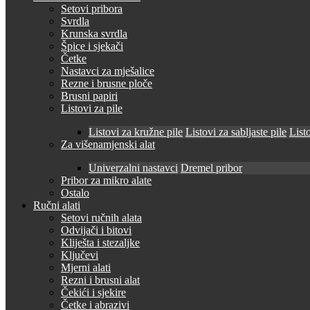
Setovi pribora
Svrdla
Krunska svrdla
Špice i sjekači
Četke
Nastavci za mješalice
Rezne i brusne ploče
Brusni papiri
Listovi za pile
Listovi za kružne pile
Listovi za sabljaste pile
Listo
Za višenamjenski alat
Univerzalni nastavci
Dremel pribor
Pribor za mikro alate
Ostalo
Ručni alati
Setovi ručnih alata
Odvijači i bitovi
Kliješta i stezaljke
Ključevi
Mjerni alati
Rezni i brusni alat
Čekići i sjekire
Četke i abrazivi