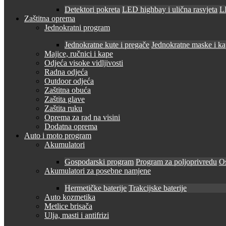
Detektori pokreta
LED highbay i ulična rasvjeta
LE
Zaštitna oprema
Jednokratni program
Jednokratne kute i pregače
Jednokratne maske i k
Majice, ručnici i kape
Odjeća visoke vidljivosti
Radna odjeća
Outdoor odjeća
Zaštitna obuća
Zaštita glave
Zaštita ruku
Oprema za rad na visini
Dodatna oprema
Auto i moto program
Akumulatori
Gospodarski program
Program za poljoprivredu
O
Akumulatori za posebne namjene
Hermetičke baterije
Trakcijske baterije
Auto kozmetika
Metlice brisača
Ulja, masti i antifrizi