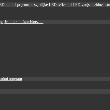
D radne i prijenosne svjetiljke
LED reflektori
LED vanjske zidne i stro
ape
Jednokratni kombinezoni
sobni program