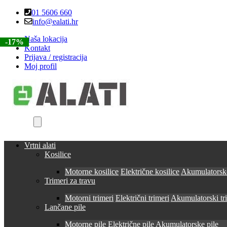
Skip
Skip
01 5606 660
to
to
info@ealati.hr
navigation
content
Naša lokacija
-14%
-17%
-17%
-17%
-17%
Kontakt
Prijava / registracija
Moj profil
Vrtni alati
Kosilice
Motorne kosilice
Električne kosilice
Akumulatorske
Trimeri za travu
Motorni trimeri
Električni trimeri
Akumulatorski tr
Lančane pile
Motorne pile
Električne pile
Akumulatorske pile