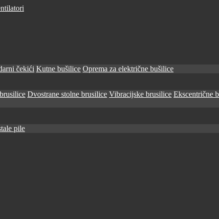
tilatori
arni čekići
Kutne bušilice
Oprema za električne bušilice
brusilice
Dvostrane stolne brusilice
Vibracijske brusilice
Ekscentrične b
tale pile