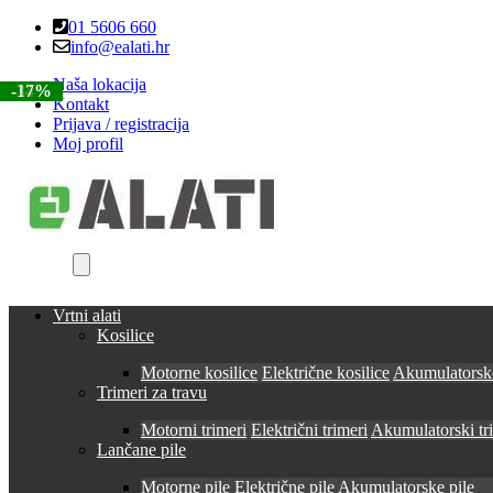
Skip
Skip
01 5606 660
to
to
info@ealati.hr
navigation
content
Naša lokacija
-34%
-34%
-34%
-34%
-17%
Kontakt
Prijava / registracija
Moj profil
Vrtni alati
Kosilice
Motorne kosilice
Električne kosilice
Akumulatorske
Trimeri za travu
Motorni trimeri
Električni trimeri
Akumulatorski tr
Lančane pile
Motorne pile
Električne pile
Akumulatorske pile