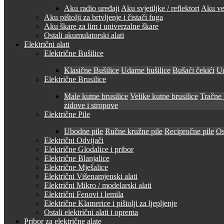
Aku radio uređaji
Aku svjetiljke / reflektori
Aku ven
Aku pištolji za brtvljenje i čistači fuga
Aku škare za lim i univerzalne škare
Ostali akumulatorski alati
Električni alati
Električne Bušilice
Klasične Bušilice
Udarne bušilice
Bušaći čekići
Ud
Električne Brusilice
Male kutne brusilice
Velike kutne brusilice
Tračne 
zidove i stropove
Električne Pile
Ubodne pile
Ručne kružne pile
Recipročne pile
Os
Električni Odvijači
Električne Glodalice i pribor
Električne Blanjalice
Električne Mješalice
Električni Višenamjenski alati
Električni Mikro / modelarski alati
Električni Fenovi i lemila
Električne Klamerice i pištolji za ljepljenje
Ostali električni alati i oprema
Pribor za električne alate