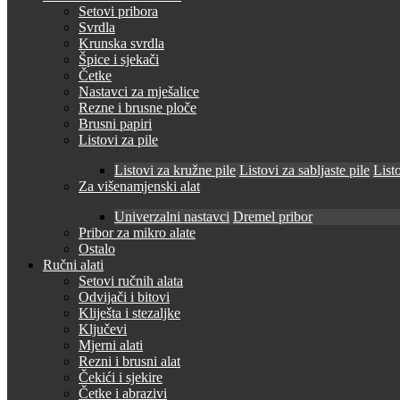
Setovi pribora
Svrdla
Krunska svrdla
Špice i sjekači
Četke
Nastavci za mješalice
Rezne i brusne ploče
Brusni papiri
Listovi za pile
Listovi za kružne pile
Listovi za sabljaste pile
Listo
Za višenamjenski alat
Univerzalni nastavci
Dremel pribor
Pribor za mikro alate
Ostalo
Ručni alati
Setovi ručnih alata
Odvijači i bitovi
Kliješta i stezaljke
Ključevi
Mjerni alati
Rezni i brusni alat
Čekići i sjekire
Četke i abrazivi