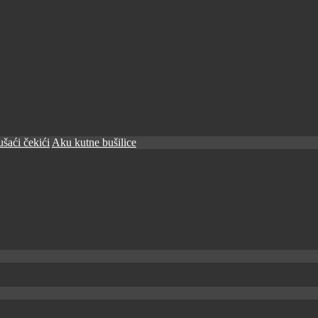
šaći čekići
Aku kutne bušilice