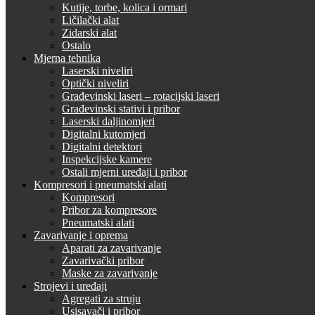
Kutije, torbe, kolica i ormari
Ličilački alat
Zidarski alat
Ostalo
Mjerna tehnika
Laserski niveliri
Optički niveliri
Građevinski laseri – rotacijski laseri
Građevinski stativi i pribor
Laserski daljinomjeri
Digitalni kutomjeri
Digitalni detektori
Inspekcijske kamere
Ostali mjerni uređaji i pribor
Kompresori i pneumatski alati
Kompresori
Pribor za kompresore
Pneumatski alati
Zavarivanje i oprema
Aparati za zavarivanje
Zavarivački pribor
Maske za zavarivanje
Strojevi i uređaji
Agregati za struju
Usisavači i pribor