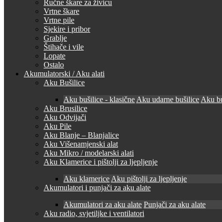
Ručne škare za živicu
Vrtne škare
Vrtne pile
Sjekire i pribor
Grablje
Štihače i vile
Lopate
Ostalo
Akumulatorski / Aku alati
Aku Bušilice
Aku bušilice - klasične
Aku udarne bušilice
Aku bu
Aku Brusilice
Aku Odvijači
Aku Pile
Aku Blanje – Blanjalice
Aku Višenamjenski alat
Aku Mikro / modelarski alati
Aku Klamerice i pištolji za ljepljenje
Aku klamerice
Aku pištolji za ljepljenje
Akumulatori i punjači za aku alate
Akumulatori za aku alate
Punjači za aku alate
Aku radio, svjetiljke i ventilatori