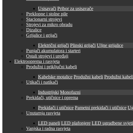
Usisavači
Pribor za usisavače
Preklopne i stolne pile
Stacionarni strojevi
Strojevi za mikro obradu
Dizalice
Grijalice i grijači
Električni grijači
Plinski grijači
Uljne grijalice
Punjači akumulatora i starteri
Ostali strojevi i uređaji
Elektrooprema i rasvjeta
Produžni i priključni kabeli
Kabelske motalice
Produžni kabeli
Produžni kabeli
Utikači i natikači
Industrijski
Monofazni
Prekidači, utičnice i oprema
Prekidači i utičnice
Pametni prekidači i utičnice
Ug
Unutarnja rasvjeta
LED paneli
LED plafonjere
LED ugradbene svjetil
Vanjska i radna rasvjeta