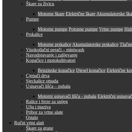
Škare za živicu
Motorne škare
Električne škare
Akumulatorske ška
Pumpe
Motorne pumpe
Potopne pumpe
Vrtne pumpe
Hid
Prskalice
Motorne prskalice
Akumulatorske prskalice
Tlačne
Visokotlačni perači – miniwash
Navodnjavanje i zalijevanje
Kopačice i motokultivatori
Benzinske kopačice
Diesel kopačice
Električne ko
Cjepači drva
Sjeckalice otpada
Usisavači lišća – puhala
Motorni usisavači lišća - puhala
Električni usisavač
Ralice i freze za snijeg
Ulja i maziva
Pribor za vrtne alate
Ostalo
Ručni vrtni alati
Škare za grane