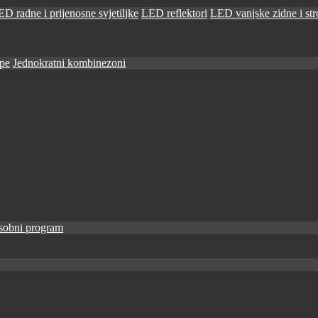
D radne i prijenosne svjetiljke
LED reflektori
LED vanjske zidne i stro
ape
Jednokratni kombinezoni
sobni program