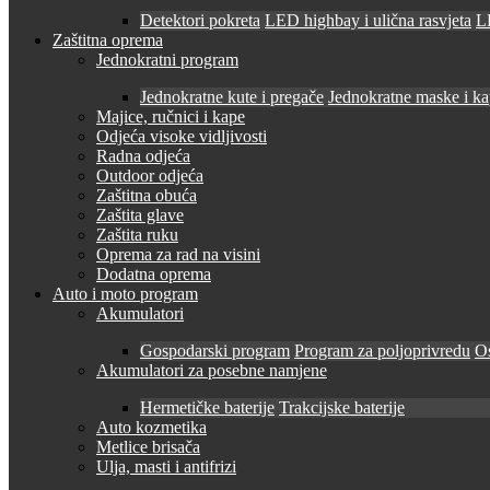
Detektori pokreta
LED highbay i ulična rasvjeta
LE
Zaštitna oprema
Jednokratni program
Jednokratne kute i pregače
Jednokratne maske i k
Majice, ručnici i kape
Odjeća visoke vidljivosti
Radna odjeća
Outdoor odjeća
Zaštitna obuća
Zaštita glave
Zaštita ruku
Oprema za rad na visini
Dodatna oprema
Auto i moto program
Akumulatori
Gospodarski program
Program za poljoprivredu
O
Akumulatori za posebne namjene
Hermetičke baterije
Trakcijske baterije
Auto kozmetika
Metlice brisača
Ulja, masti i antifrizi