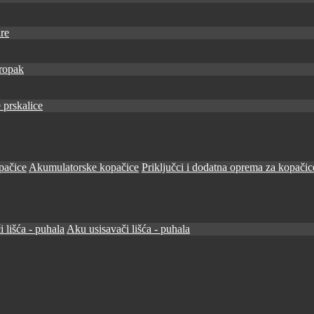
re
ropak
 prskalice
pačice
Akumulatorske kopačice
Priključci i dodatna oprema za kopačic
i lišća - puhala
Aku usisavači lišća - puhala