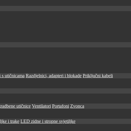
 s utičnicama
Razdjelnici, adapteri i blokade
Priključni kabeli
radbene utičnice
Ventilatori
Portafoni
Zvonca
jke i trake
LED zidne i stropne svjetiljke