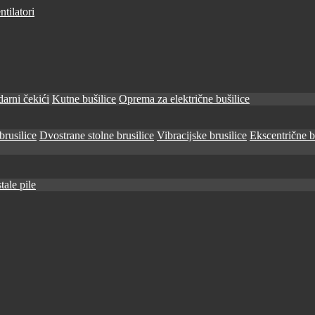
tilatori
arni čekići
Kutne bušilice
Oprema za električne bušilice
brusilice
Dvostrane stolne brusilice
Vibracijske brusilice
Ekscentrične b
tale pile